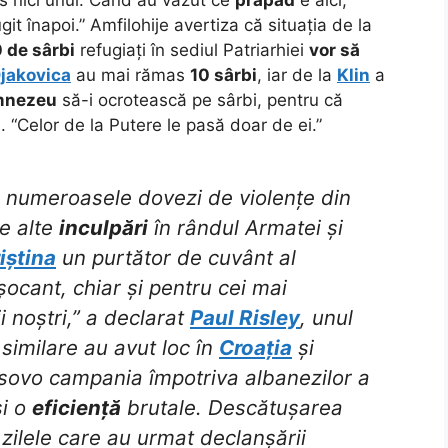
git înapoi.” Amfilohije avertiza că situația de la
 de sârbi
refugiați în sediul Patriarhiei
vor să
jakovica
au mai rămas
10 sârbi
, iar de la
Klin
a
mnezeu
să-i ocrotească pe sârbi, pentru că
l. “Celor de la Putere le pasă doar de ei.”
numeroasele dovezi de violențe din
te alte
inculpări
în rândul Armatei și
iștina
un purtător de cuvânt al
 șocant, chiar și pentru cei mai
i noștri,” a declarat
Paul Risley
, unul
similare au avut loc în
Croația
și
osovo campania împotriva albanezilor a
i o
eficiență
brutale. Descătușarea
 zilele care au urmat declanșării