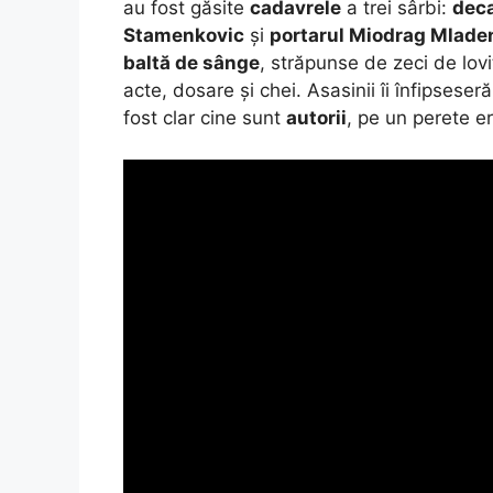
au fost găsite
cadavrele
a trei sârbi:
deca
Stamenkovic
și
portarul Miodrag Mlade
baltă de sânge
, străpunse de zeci de lovi
acte, dosare și chei. Asasinii îi înfipsese
fost clar cine sunt
autorii
, pe un perete e