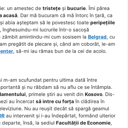
anie: un amestec de
tristețe
și
bucurie
. Îmi părea
a acasă
. Dar mă bucuram că mă întorc în țară, ca
ii și abia așteptam să le povestesc toate
peripețiile
, înghesuindu-mi lucrurile într-o sacoșă
 zâmbit amintindu-mi cum sosisem la
Belgrad
, cu
am pregătit de plecare și, când am coborât, le-am
enter
, să-mi iau rămas bun de la cei de acolo.
și m-am scufundat pentru ultima dată între
importantă și nu răbdam să nu aflu ce se întâmpla.
rlamentului
, primele știri au venit din
Kosovo
. Dis-
ezi au încercat
să intre cu forța
în clădirea în
televiziune.
Nu au reușit decât să spargă geamul
OR
au intervenit și i-au îndepărtat, formând ulterior
Nu departe, însă, la sediul
Facultății de Economie
,