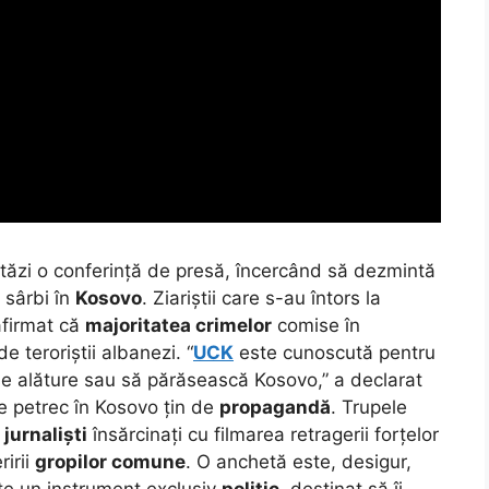
tăzi o conferință de presă, încercând să dezmintă
sârbi în
Kosovo
. Ziariștii care s-au întors la
afirmat că
majoritatea crimelor
comise în
e teroriștii albanezi. “
UCK
este cunoscută pentru
se alăture sau să părăsească Kosovo,” a declarat
se petrec în Kosovo țin de
propagandă
. Trupele
 jurnaliști
însărcinați cu filmarea retragerii forțelor
irii
gropilor comune
. O anchetă este, desigur,