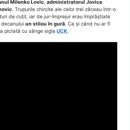
nul Milenko Lovic
,
administratorul Jovica
novic
. Trupurile chircite ale celor trei zăceau într-o
turi de cuțit, iar de jur-împrejur erau împrăștiate
ră decanului
un stilou în gură
. Ca și când nu ar fi
ra pictată cu sânge sigla
UCK
.