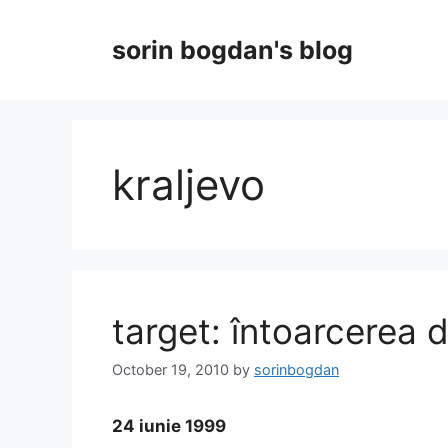
Skip
to
sorin bogdan's blog
content
kraljevo
target: întoarcerea d
October 19, 2010
by
sorinbogdan
24 iunie 1999