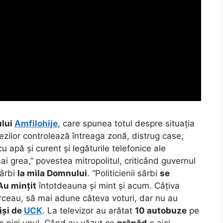
ului
Amfilohije
, care spunea totul despre situația
zilor controlează întreaga zonă, distrug case,
u apă și curent și legăturile telefonice ale
ai grea,” povestea mitropolitul, criticând guvernul
sârbi
la mila Domnului
. “Politicienii sârbi
se
Au mințit
întotdeauna și mint și acum. Câțiva
orceau, să mai adune câteva voturi, dar nu au
iși de
UCK
. La televizor au arătat
10 autobuze
pe
ns nici unul. Când au văzut ce
prăpăd
e aici,