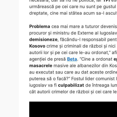
necesară, dar să nu fie politică, iar
TPI
est
urmărească pe cei care nu sunt pe gustu
dreptate, cine mai stătea acum sa-l ascul
Problema
cea mai mare a tuturor devenis
procuror și ministru de Externe al Iugosla
demisioneze
, făcându-l responsabil pen
Kosovo
crime și criminali de război și nic
autorii lor și pe cei care le-au ordonat,” a
agenției de presă
Beta
. “Cine a ordonat
e
masacrele
masive ale albanezilor din Koso
au executat sau care au dat aceste ordin
puterea să o facă?” Fostul lider comunist
iugoslav va fi
culpabilizat
de întreaga lum
cât autorii crimelor de război și cei care l