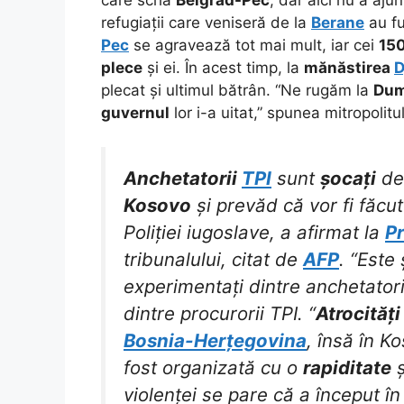
refugiații care veniseră de la
Berane
au fu
Pec
se agravează tot mai mult, iar cei
150
plece
și ei. În acest timp, la
mănăstirea
D
plecat și ultimul bătrân. “Ne rugăm la
Du
guvernul
lor i-a uitat,” spunea mitropolitu
Anchetatorii
TPI
sunt
șocați
de 
Kosovo
și prevăd că vor fi făcu
Poliției iugoslave, a afirmat la
Pr
tribunalului, citat de
AFP
. “Este
experimentați dintre anchetatori
dintre procurorii TPI. “
Atrocități
Bosnia-Herțegovina
, însă în K
fost organizată cu o
rapiditate
ș
violenței se pare că a început în