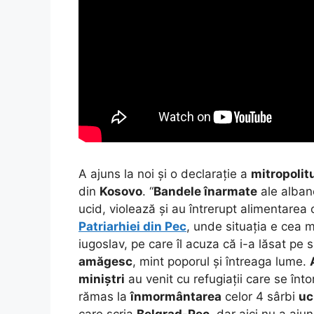
A ajuns la noi și o declarație a
mitropolit
din
Kosovo
. “
Bandele înarmate
ale albane
ucid, violează și au întrerupt alimentarea c
Patriarhiei din Pec
, unde situația e cea m
iugoslav, pe care îl acuza că i-a lăsat pe 
amăgesc
, mint poporul și întreaga lume.
miniștri
au venit cu refugiații care se înt
rămas la
înmormântarea
celor 4 sârbi
uc
care scria
Belgrad-Pec
, dar aici nu a aju