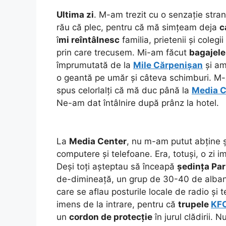
Ultima zi
. M-am trezit cu o senzație str
rău că plec, pentru că mă simțeam deja
c
î
mi reîntâlnesc
familia, prietenii și coleg
prin care trecusem. Mi-am făcut
bagajele
împrumutată de la
Mile Cărpenișan
și am
o geantă pe umăr și câteva schimburi. M-
spus celorlalți că mă duc până la
Media C
Ne-am dat întâlnire după prânz la hotel.
La
Media Center
, nu m-am putut abține 
computere și telefoane. Era, totuși, o zi 
Deși toți așteptau să înceapă
ședința Pa
de-dimineață, un grup de 30-40 de alban
care se aflau posturile locale de radio și 
imens de la intrare, pentru că
trupele
KF
un
cordon de protecție
în jurul clădirii. 