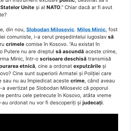
e un instrument exclusiv
politic
, destinat să îi
l
Statelor Unite
și al
NATO
.” Chiar dacă ar fi avut
te?
e, din nou,
Slobodan Milosevic
.
Milos Minic
, fost
viei comuniste, i-a cerut președintelui iugoslav
să
tru
crimele
comise în Kosovo. “Au existat în
i o Putere nu are dreptul
să ascundă
aceste crime,
firma Minic, într-o
scrisoare deschisă
transmisă
purarea etnică
, cine a ordonat
expulzările
și
vo? Cine sunt superiorii Armatei și Poliției care
e sau nu au împiedicat aceste
crime
, când aveau
 l-a avertizat pe Slobodan Milosevic că poporul
e pentru cele petrecute în Kosovo, atâta vreme
e-au ordonat nu vor fi descoperiți și
judecați
.