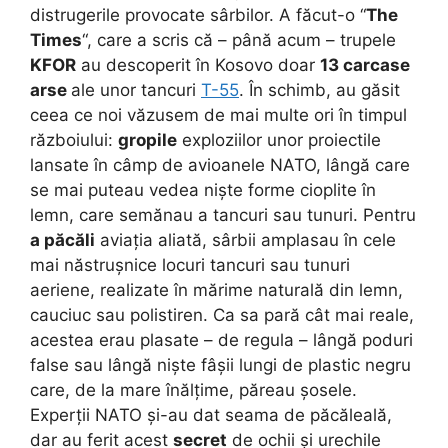
distrugerile provocate sârbilor. A făcut-o “
The
Times
“, care a scris că – până acum – trupele
KFOR
au descoperit în Kosovo doar
13 carcase
arse
ale unor tancuri
T-55
. În schimb, au găsit
ceea ce noi văzusem de mai multe ori în timpul
războiului:
gropile
exploziilor unor proiectile
lansate în câmp de avioanele NATO, lângă care
se mai puteau vedea niște forme cioplite în
lemn, care semănau a tancuri sau tunuri. Pentru
a păcăli
aviația aliată, sârbii amplasau în cele
mai năstrușnice locuri tancuri sau tunuri
aeriene, realizate în mărime naturală din lemn,
cauciuc sau polistiren. Ca sa pară cât mai reale,
acestea erau plasate – de regula – lângă poduri
false sau lângă niște fâșii lungi de plastic negru
care, de la mare înălțime, păreau șosele.
Experții NATO și-au dat seama de păcăleală,
dar au ferit acest
secret
de ochii și urechile