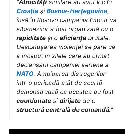
“
Atrocități
similare au avut loc în
Croația
și
Bosnia-Herțegovina
,
însă în Kosovo campania împotriva
albanezilor a fost organizată cu o
rapiditate
și o
eficiență
brutale.
Descătușarea violenței se pare că
a început în zilele care au urmat
declanșării campaniei aeriene a
NATO
. Amploarea distrugerilor
într-o perioadă atât de scurtă
demonstrează ca acestea au fost
coordonate
și
dirijate
de o
structură centrală de comandă
.”