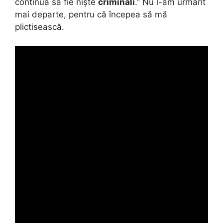
continuă să fie niște
criminali
.” Nu l-am urmărit
mai departe, pentru că începea să mă
plictisească.