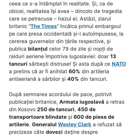
ceea ce s-a întâmplat în realitate. Și, ca de
obicei, realitatea își avea – dincolo de tragedia
care se petrecuse – hazul ei. Astăzi, ziarul
britanic “
The Times
” încălca primul embargoul
pe care presa occidentală și-l autoimpusese, la
cererea guvernelor din țările respective, și
publica
bilanțul
celor 79 de zile și nopți de
raiduri aeriene împotriva Iugoslaviei: doar
13
tancuri
sârbești distruse! Și asta după ce
NATO
a pretins că ar fi anihilat
60%
din artileria
antiaeriană a sârbilor și
40%
din tancuri.
După semnarea acordului de pace, potrivit
publicației britanice,
Armata iugoslavă
a retras
din Kosovo
250 de tancuri
,
450 de
transportoare blindate
și
600 de piese de
artilerie
.
Generalul
Wesley Clark
a refuzat să
precizeze câte
dovezi
deține despre