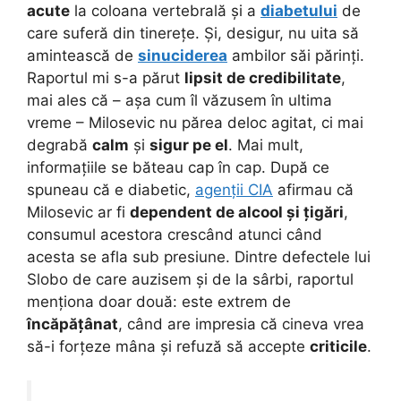
acute
la coloana vertebrală și a
diabetului
de
care suferă din tinerețe. Și, desigur, nu uita să
amintească de
sinuciderea
ambilor săi părinți.
Raportul mi s-a părut
lipsit de credibilitate
,
mai ales că – așa cum îl văzusem în ultima
vreme – Milosevic nu părea deloc agitat, ci mai
degrabă
calm
și
sigur pe el
. Mai mult,
informațiile se băteau cap în cap. După ce
spuneau că e diabetic,
agenții CIA
afirmau că
Milosevic ar fi
dependent de alcool și țigări
,
consumul acestora crescând atunci când
acesta se afla sub presiune. Dintre defectele lui
Slobo de care auzisem și de la sârbi, raportul
menționa doar două: este extrem de
încăpățânat
, când are impresia că cineva vrea
să-i forțeze mâna și refuză să accepte
criticile
.