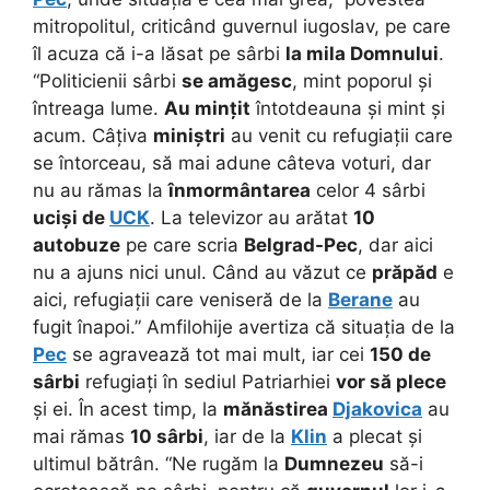
mitropolitul, criticând guvernul iugoslav, pe care
îl acuza că i-a lăsat pe sârbi
la mila Domnului
.
“Politicienii sârbi
se amăgesc
, mint poporul și
întreaga lume.
Au mințit
întotdeauna și mint și
acum. Câțiva
miniștri
au venit cu refugiații care
se întorceau, să mai adune câteva voturi, dar
nu au rămas la
înmormântarea
celor 4 sârbi
uciși de
UCK
. La televizor au arătat
10
autobuze
pe care scria
Belgrad-Pec
, dar aici
nu a ajuns nici unul. Când au văzut ce
prăpăd
e
aici, refugiații care veniseră de la
Berane
au
fugit înapoi.” Amfilohije avertiza că situația de la
Pec
se agravează tot mai mult, iar cei
150 de
sârbi
refugiați în sediul Patriarhiei
vor să plece
și ei. În acest timp, la
mănăstirea
Djakovica
au
mai rămas
10 sârbi
, iar de la
Klin
a plecat și
ultimul bătrân. “Ne rugăm la
Dumnezeu
să-i