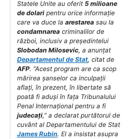
Statele Unite au oferit
5 milioane
de dolari
pentru orice informație
care va duce la
arestarea
sau la
condamnarea
criminalilor de
război, inclusiv a președintelui
Slobodan Milosevic
, a anunțat
Departamentul de Stat
, citat de
AFP
. “Acest program are ca scop
mărirea șanselor ca inculpații
aflați, în prezent, în libertate să
poată fi aduși în fața Tribunalului
Penal Internațional pentru a fi
judecați
,” a declarat purtătorul de
cuvânt al Departamentului de Stat
James Rubin
. El a insistat asupra