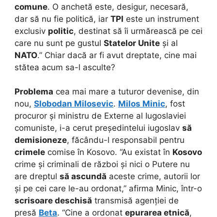
comune
. O anchetă este, desigur, necesară,
dar să nu fie politică, iar
TPI
este un instrument
exclusiv
politic
, destinat să îi urmărească pe cei
care nu sunt pe gustul
Statelor Unite
și al
NATO
.” Chiar dacă ar fi avut dreptate, cine mai
stătea acum sa-l asculte?
Problema
cea mai mare a tuturor devenise, din
nou,
Slobodan Milosevic
.
Milos Minic
, fost
procuror și ministru de Externe al Iugoslaviei
comuniste, i-a cerut președintelui iugoslav
să
demisioneze
, făcându-l responsabil pentru
crimele
comise în Kosovo. “Au existat în
Kosovo
crime și criminali de război și nici o Putere nu
are dreptul
să ascundă
aceste crime, autorii lor
și pe cei care le-au ordonat,” afirma Minic, într-o
scrisoare deschisă
transmisă agenției de
presă
Beta
. “Cine a ordonat
epurarea etnică
,