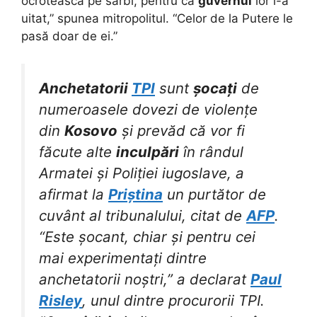
ocrotească pe sârbi, pentru că
guvernul
lor i-a
uitat,” spunea mitropolitul. “Celor de la Putere le
pasă doar de ei.”
Anchetatorii
TPI
sunt
șocați
de
numeroasele dovezi de violențe
din
Kosovo
și prevăd că vor fi
făcute alte
inculpări
în rândul
Armatei și Poliției iugoslave, a
afirmat la
Priștina
un purtător de
cuvânt al tribunalului, citat de
AFP
.
“Este șocant, chiar și pentru cei
mai experimentați dintre
anchetatorii noștri,” a declarat
Paul
Risley
, unul dintre procurorii TPI.