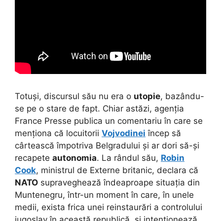
Totuși, discursul său nu era o
utopie
, bazându-
se pe o stare de fapt. Chiar astăzi, agenția
France Presse publica un comentariu în care se
menționa că locuitorii
Vojvodinei
încep să
cârtească împotriva Belgradului și ar dori să-și
recapete
autonomia
. La rândul său,
Robin
Cook
, ministrul de Externe britanic, declara că
NATO
supraveghează îndeaproape situația din
Muntenegru, într-un moment în care, în unele
medii, exista frica unei reinstaurări a controlului
iugoslav în această republică, și intenționează