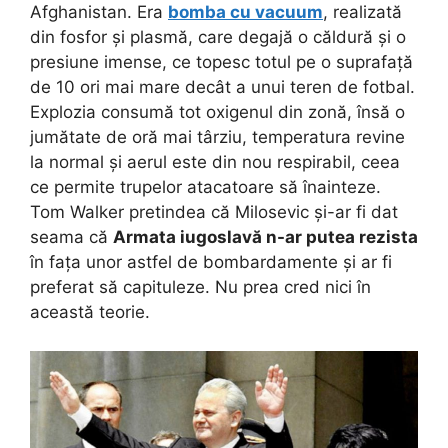
Afghanistan. Era
bomba cu vacuum
, realizată
din fosfor și plasmă, care degajă o căldură și o
presiune imense, ce topesc totul pe o suprafață
de 10 ori mai mare decât a unui teren de fotbal.
Explozia consumă tot oxigenul din zonă, însă o
jumătate de oră mai târziu, temperatura revine
la normal și aerul este din nou respirabil, ceea
ce permite trupelor atacatoare să înainteze.
Tom Walker pretindea că Milosevic și-ar fi dat
seama că
Armata iugoslavă n-ar putea rezista
în fața unor astfel de bombardamente și ar fi
preferat să capituleze. Nu prea cred nici în
această teorie.