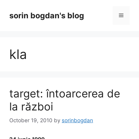
Skip
to
sorin bogdan's blog
Menu
content
kla
target: întoarcerea de
la război
October 19, 2010
by
sorinbogdan