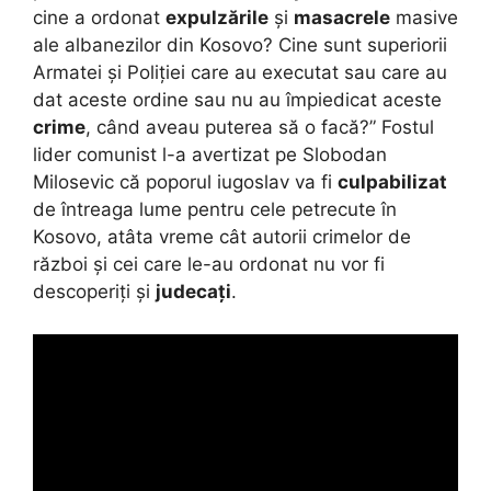
cine a ordonat
expulzările
și
masacrele
masive
ale albanezilor din Kosovo? Cine sunt superiorii
Armatei și Poliției care au executat sau care au
dat aceste ordine sau nu au împiedicat aceste
crime
, când aveau puterea să o facă?” Fostul
lider comunist l-a avertizat pe Slobodan
Milosevic că poporul iugoslav va fi
culpabilizat
de întreaga lume pentru cele petrecute în
Kosovo, atâta vreme cât autorii crimelor de
război și cei care le-au ordonat nu vor fi
descoperiți și
judecați
.