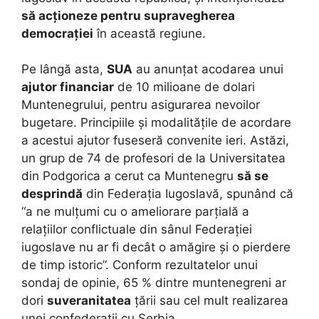
să acționeze pentru supravegherea
democrației
în această regiune.
Pe lângă asta,
SUA
au anunțat acodarea unui
ajutor financiar
de 10 milioane de dolari
Muntenegrului, pentru asigurarea nevoilor
bugetare. Principiile și modalitățile de acordare
a acestui ajutor fuseseră convenite ieri. Astăzi,
un grup de 74 de profesori de la Universitatea
din Podgorica a cerut ca Muntenegru
să se
desprindă
din Federația Iugoslavă, spunând că
“a ne mulțumi cu o ameliorare parțială a
relațiilor conflictuale din sânul Federației
iugoslave nu ar fi decât o amăgire și o pierdere
de timp istoric”. Conform rezultatelor unui
sondaj de opinie, 65 % dintre muntenegreni ar
dori
suveranitatea
țării sau cel mult realizarea
unei confederații cu Serbia.