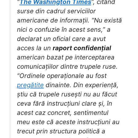
“
The Washington Times
“, citând
surse din cadrul serviciilor
americane de informații. “Nu există
nici o confuzie în acest sens,” a
declarat un oficial care a avut
acces la un
raport confidențial
american bazat pe interceptarea
comunicațiilor dintre trupele ruse.
“Ordinele operaționale au fost
pregătite
dinainte. Din experiență,
știu că trupele rusești nu au făcut
ceva fără instrucțiuni clare și, în
acest caz concret, sentimentul
meu este că aceste instrucțiuni au
trecut prin structura politică a