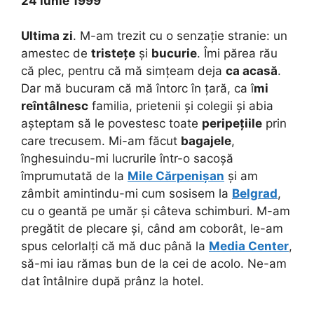
24 iunie 1999
Ultima zi
. M-am trezit cu o senzație stranie: un
amestec de
tristețe
și
bucurie
. Îmi părea rău
că plec, pentru că mă simțeam deja
ca acasă
.
Dar mă bucuram că mă întorc în țară, ca î
mi
reîntâlnesc
familia, prietenii și colegii și abia
așteptam să le povestesc toate
peripețiile
prin
care trecusem. Mi-am făcut
bagajele
,
înghesuindu-mi lucrurile într-o sacoșă
împrumutată de la
Mile Cărpenișan
și am
zâmbit amintindu-mi cum sosisem la
Belgrad
,
cu o geantă pe umăr și câteva schimburi. M-am
pregătit de plecare și, când am coborât, le-am
spus celorlalți că mă duc până la
Media Center
,
să-mi iau rămas bun de la cei de acolo. Ne-am
dat întâlnire după prânz la hotel.