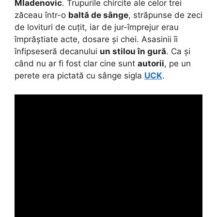
Mladenovic
. Trupurile chircite ale celor trei
zăceau într-o
baltă de sânge
, străpunse de zeci
de lovituri de cuțit, iar de jur-împrejur erau
împrăștiate acte, dosare și chei. Asasinii îi
înfipseseră decanului
un stilou în gură
. Ca și
când nu ar fi fost clar cine sunt
autorii
, pe un
perete era pictată cu sânge sigla
UCK
.