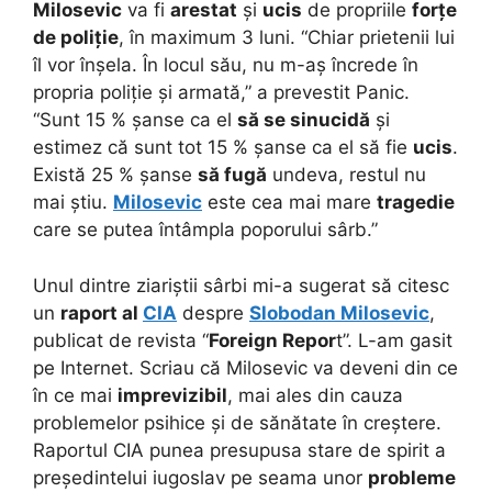
Milosevic
va fi
arestat
și
ucis
de propriile
forțe
de poliție
, în maximum 3 luni. “Chiar prietenii lui
îl vor înșela. În locul său, nu m-aș încrede în
propria poliție și armată,” a prevestit Panic.
“Sunt 15 % șanse ca el
să se sinucidă
și
estimez că sunt tot 15 % șanse ca el să fie
ucis
.
Există 25 % șanse
să fugă
undeva, restul nu
mai știu.
Milosevic
este cea mai mare
tragedie
care se putea întâmpla poporului sârb.”
Unul dintre ziariștii sârbi mi-a sugerat să citesc
un
raport al
CIA
despre
Slobodan Milosevic
,
publicat de revista “
Foreign Repor
t”. L-am gasit
pe Internet. Scriau că Milosevic va deveni din ce
în ce mai
imprevizibil
, mai ales din cauza
problemelor psihice și de sănătate în creștere.
Raportul CIA punea presupusa stare de spirit a
președintelui iugoslav pe seama unor
probleme