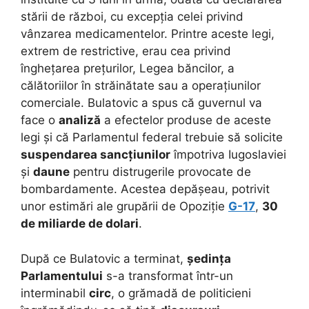
stării de război, cu excepția celei privind
vânzarea medicamentelor. Printre aceste legi,
extrem de restrictive, erau cea privind
înghețarea prețurilor, Legea băncilor, a
călătoriilor în străinătate sau a operațiunilor
comerciale. Bulatovic a spus că guvernul va
face o
analiză
a efectelor produse de aceste
legi și că Parlamentul federal trebuie să solicite
suspendarea sancțiunilor
împotriva Iugoslaviei
și
daune
pentru distrugerile provocate de
bombardamente. Acestea depășeau, potrivit
unor estimări ale grupării de Opoziție
G-17
,
30
de miliarde de dolari
.
După ce Bulatovic a terminat,
ședința
Parlamentului
s-a transformat într-un
interminabil
circ
, o grămadă de politicieni