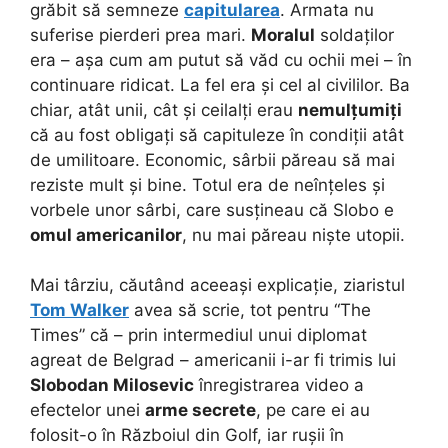
grăbit să semneze
capitularea
. Armata nu
suferise pierderi prea mari.
Moralul
soldaților
era – așa cum am putut să văd cu ochii mei – în
continuare ridicat. La fel era și cel al civililor. Ba
chiar, atât unii, cât și ceilalți erau
nemulțumiți
că au fost obligați să capituleze în condiții atât
de umilitoare. Economic, sârbii păreau să mai
reziste mult și bine. Totul era de neînțeles și
vorbele unor sârbi, care susțineau că Slobo e
omul americanilor
, nu mai păreau niște utopii.
Mai târziu, căutând aceeași explicație, ziaristul
Tom Walker
avea să scrie, tot pentru “The
Times” că – prin intermediul unui diplomat
agreat de Belgrad – americanii i-ar fi trimis lui
Slobodan Milosevic
înregistrarea video a
efectelor unei
arme secrete
, pe care ei au
folosit-o în Războiul din Golf, iar rușii în