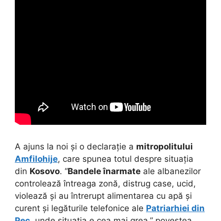
A ajuns la noi și o declarație a
mitropolitului
Amfilohije
, care spunea totul despre situația
din
Kosovo
. “
Bandele înarmate
ale albanezilor
controlează întreaga zonă, distrug case, ucid,
violează și au întrerupt alimentarea cu apă și
curent și legăturile telefonice ale
Patriarhiei din
Pec
, unde situația e cea mai grea,” povestea