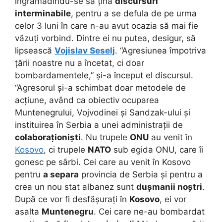
îngrămădindu-se să țină
discursuri
interminabile
, pentru a se defula de pe urma
celor 3 luni în care n-au avut ocazia să mai fie
văzuți vorbind. Dintre ei nu putea, desigur, să
lipsească
Vojislav Seselj
. “Agresiunea împotriva
țării noastre nu a încetat, ci doar
bombardamentele,” și-a început el discursul.
“Agresorul și-a schimbat doar metodele de
acțiune, având ca obiectiv ocuparea
Muntenegrului, Vojvodinei și Sandzak-ului și
instituirea în Serbia a unei administrații de
colaboraționiști
. Nu trupele
ONU
au venit în
Kosovo
, ci trupele
NATO
sub egida ONU, care îi
gonesc pe sârbi. Cei care au venit în Kosovo
pentru
a separa
provincia de Serbia și pentru a
crea un nou stat albanez sunt
dușmanii noștri
.
După ce vor fi desfășurați în
Kosovo
, ei vor
asalta
Muntenegru
. Cei care ne-au bombardat