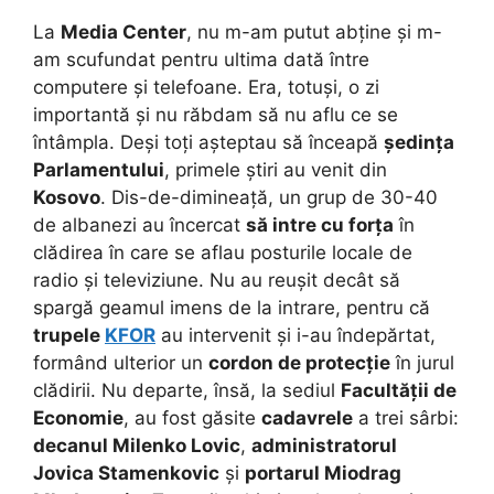
La
Media Center
, nu m-am putut abține și m-
am scufundat pentru ultima dată între
computere și telefoane. Era, totuși, o zi
importantă și nu răbdam să nu aflu ce se
întâmpla. Deși toți așteptau să înceapă
ședința
Parlamentului
, primele știri au venit din
Kosovo
. Dis-de-dimineață, un grup de 30-40
de albanezi au încercat
să intre cu forța
în
clădirea în care se aflau posturile locale de
radio și televiziune.
Nu au reușit decât să
spargă geamul imens de la intrare, pentru că
trupele
KFOR
au intervenit și i-au îndepărtat,
formând ulterior un
cordon de protecție
în jurul
clădirii. Nu departe, însă, la sediul
Facultății de
Economie
, au fost găsite
cadavrele
a trei sârbi:
decanul Milenko Lovic
,
administratorul
Jovica Stamenkovic
și
portarul Miodrag