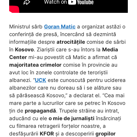
Ministrul sârb
Goran Matic
a organizat astăzi o
conferință de presă, încercând să dezmintă
informațiile despre
atrocitățile
comise de sârbi
în
Kosovo
. Ziariștii care s-au întors la
Media
Center
mi-au povestit că Matic a afirmat că
majoritatea crimelor
comise în provincie au
avut loc în zonele controlate de teroriștii
albanezi. “
UCK
este cunoscută pentru uciderea
albanezilor care nu doreau să i se alăture sau
să părăsească Kosovo,” a declarat el. “Cea mai
mare parte a lucrurilor care se petrec în Kosovo
țin de
propagandă
. Trupele străine au intrat,
aducând cu ele
o mie de jurnaliști
însărcinați
cu filmarea retragerii forțelor noastre, a
desfășurării
KFOR
și a descoperirii
gropilor