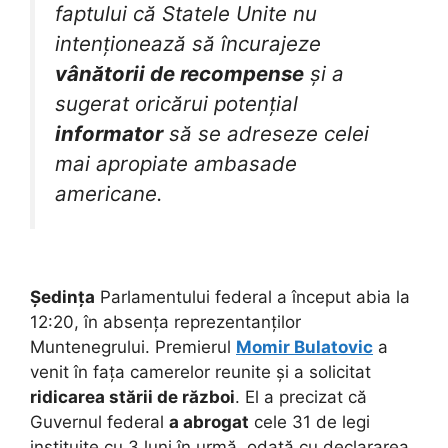
faptului că Statele Unite nu
intenționează să încurajeze
vânătorii de recompense
și a
sugerat oricărui potențial
informator
să se adreseze celei
mai apropiate ambasade
americane.
Ședința
Parlamentului federal a început abia la
12:20, în absența reprezentanților
Muntenegrului. Premierul
Momir Bulatovic
a
venit în fața camerelor reunite și a solicitat
ridicarea stării de război
. El a precizat că
Guvernul federal
a abrogat
cele 31 de legi
instituite cu 3 luni în urmă, odată cu declararea