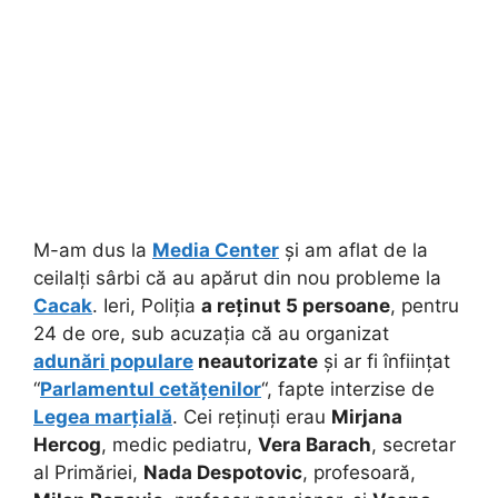
M-am dus la
Media Center
și am aflat de la
ceilalți sârbi că au apărut din nou probleme la
Cacak
. Ieri, Poliția
a reținut 5 persoane
, pentru
24 de ore, sub acuzația că au organizat
adunări populare
neautorizate
și ar fi înființat
“
Parlamentul cetățenilor
“, fapte interzise de
Legea marțială
. Cei reținuți erau
Mirjana
Hercog
, medic pediatru,
Vera Barach
, secretar
al Primăriei,
Nada Despotovic
, profesoară,