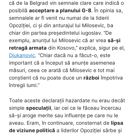
că de la Belgrad vin semnale clare care indică o
posibilă
acceptare a planului G-8
. În opinia sa,
semnalele ar fi venit nu numai de la liderii
Opoziției, ci și din anturajul lui Milosevic, ba
chiar din partea președintelui iugoslav. “De
exemplu, anunțul lui Milosevic că ar vrea
să-și
retragă armata
din Kosovo,” explica, sigur pe el,
Djukanovic
. “Chiar dacă nu a făcut-o, este
important că a început să anunțe asemenea
măsuri, ceea ce arată că Milosevic e tot mai
conștient că nu poate duce un
război
împotriva
întregii lumi.”
Toate aceste declarații hazardate nu erau decât
simple
speculații
, iar cei ce le făceau încercau
să-și aroge merite sau influențe pe care nu le
aveau. Eram, în continuare, consternat de
lipsa
de viziune politică
a liderilor Opoziției sârbe și