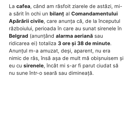
La
cafea
, când am răsfoit ziarele de astăzi, mi-
a sărit în ochi un
bilanț
al
Comandamentului
Apărării civile
, care anunța că, de la începutul
războiului, perioada în care au sunat sirenele în
Belgrad
(anunțând
alarma aeriană
sau
ridicarea ei) totaliza
3 ore și 38 de minute
.
Anunțul m-a amuzat, deși, aparent, nu era
nimic de râs, însă așa de mult mă obișnuisem și
eu cu
sirenele
, încât mi s-ar fi parut ciudat să
nu sune într-o seară sau dimineață.