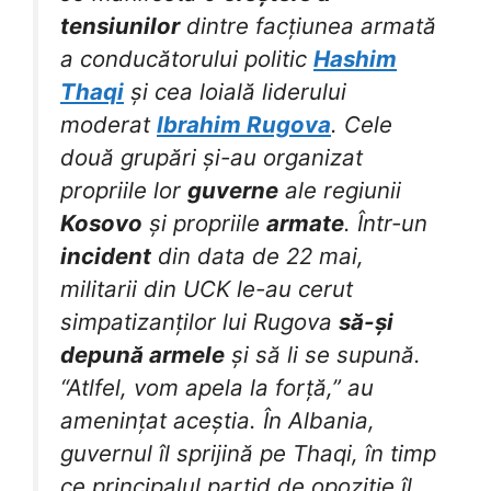
tensiunilor
dintre facțiunea armată
a conducătorului politic
Hashim
Thaqi
și cea loială liderului
moderat
Ibrahim Rugova
. Cele
două grupări și-au organizat
propriile lor
guverne
ale regiunii
Kosovo
și propriile
armate
. Într-un
incident
din data de 22 mai,
militarii din UCK le-au cerut
simpatizanților lui Rugova
să-și
depună armele
și să li se supună.
“Atlfel, vom apela la forță,” au
amenințat aceștia. În Albania,
guvernul îl sprijină pe Thaqi, în timp
ce principalul partid de opoziție îl