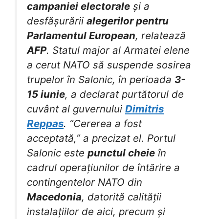
campaniei electorale
și a
desfășurării
alegerilor pentru
Parlamentul European
, relatează
AFP
. Statul major al Armatei elene
a cerut NATO să suspende sosirea
trupelor în Salonic, în perioada
3-
15 iunie
, a declarat purtătorul de
cuvânt al guvernului
Dimitris
Reppas
. “Cererea a fost
acceptată,” a precizat el. Portul
Salonic este
punctul cheie
în
cadrul operațiunilor de întărire a
contingentelor NATO din
Macedonia
, datorită calității
instalațiilor de aici, precum și