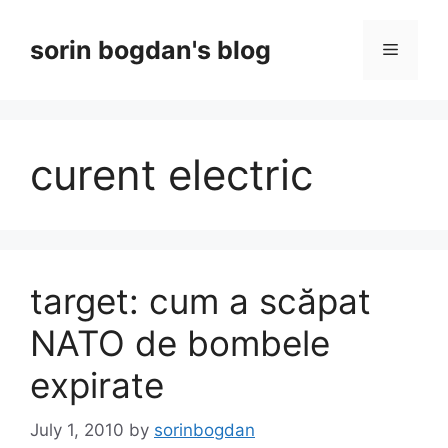
Skip
to
sorin bogdan's blog
Menu
content
curent electric
target: cum a scăpat
NATO de bombele
expirate
July 1, 2010
by
sorinbogdan