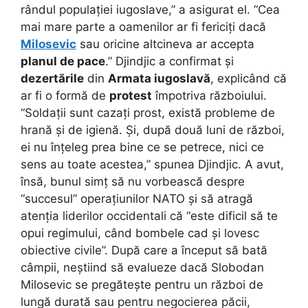
rândul populației iugoslave,” a asigurat el. “Cea
mai mare parte a oamenilor ar fi fericiți dacă
Milosevic
sau oricine altcineva ar accepta
planul de pace
.” Djindjic a confirmat și
dezertările
din
Armata iugoslavă
, explicând că
ar fi o formă de
protest
împotriva războiului.
“Soldații sunt cazați prost, există probleme de
hrană și de igienă. Și, după două luni de război,
ei nu înțeleg prea bine ce se petrece, nici ce
sens au toate acestea,” spunea Djindjic. A avut,
însă, bunul simț să nu vorbească despre
“succesul” operațiunilor NATO și să atragă
atenția liderilor occidentali că “este dificil să te
opui regimului, când bombele cad și lovesc
obiective civile”. După care a început să bată
câmpii, neștiind să evalueze dacă Slobodan
Milosevic se pregătește pentru un război de
lungă durată sau pentru negocierea păcii,