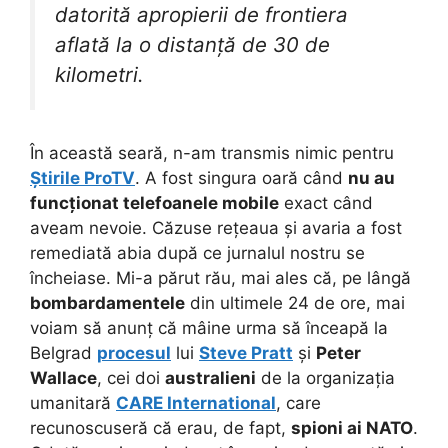
datorită apropierii de frontiera
aflată la o distanță de 30 de
kilometri.
În această seară, n-am transmis nimic pentru
Știrile ProTV
. A fost singura oară când
nu au
funcționat telefoanele mobile
exact când
aveam nevoie. Căzuse rețeaua și avaria a fost
remediată abia după ce jurnalul nostru se
încheiase. Mi-a părut rău, mai ales că, pe lângă
bombardamentele
din ultimele 24 de ore, mai
voiam să anunț că mâine urma să înceapă la
Belgrad
procesul
lui
Steve Pratt
și
Peter
Wallace
, cei doi
australieni
de la organizația
umanitară
CARE International
, care
recunoscuseră că erau, de fapt,
spioni
ai NATO
.