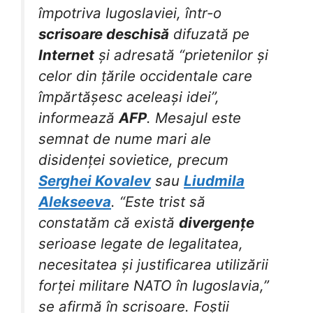
împotriva Iugoslaviei, într-o
scrisoare deschisă
difuzată pe
Internet
și adresată “prietenilor și
celor din țările occidentale care
împărtășesc aceleași idei”,
informează
AFP
. Mesajul este
semnat de nume mari ale
disidenței sovietice, precum
Serghei Kovalev
sau
Liudmila
Alekseeva
. “Este trist să
constatăm că există
divergențe
serioase legate de legalitatea,
necesitatea și justificarea utilizării
forței militare NATO în Iugoslavia,”
se afirmă în scrisoare. Foștii