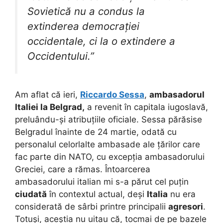
Sovietică nu a condus la
extinderea democrației
occidentale, ci la o extindere a
Occidentului.”
Am aflat că ieri,
Riccardo Sessa
,
ambasadorul
Italiei la Belgrad,
a revenit în capitala iugoslavă,
preluându-și atribuțiile oficiale. Sessa părăsise
Belgradul înainte de 24 martie, odată cu
personalul celorlalte ambasade ale țărilor care
fac parte din NATO, cu excepția ambasadorului
Greciei, care a rămas. Întoarcerea
ambasadorului italian mi s-a părut cel puțin
ciudată
în contextul actual, deși
Italia
nu era
considerată de sârbi printre principalii
agresori
.
Totuși, aceștia nu uitau că, tocmai de pe bazele