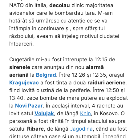
NATO din Italia,
decolau
zilnic majoritatea
avioanelor care le bombardau țara. M-am
hotărât să urmăresc cu atenție ce se va
întâmpla în continuare și, spre sfârșitul
războiului, aveam să înțeleg motivul ciudatei
întoarceri.
Cugetările mi-au fost întrerupte la 12:15 de
sirenele
care anunțau din nou
alarmă
aeriană
la
Belgrad
. Între 12:26 și 12:35, orașul
Kragujevac
a fost ținta a două
raiduri
aeriene
,
fiind lovită o uzină de la periferie. Între 12:50 și
13:40, zece bombe de mare putere au explodat
la
Novi Pazar
. În același interval, 4 rachete au
lovit satul
Volujak
, de lângă
Knin
, în Kosovo. O
persoană a fost rănită în timpul atacului asupra
satului
Ribare
, de lângă
Jagodina
, când au fost
distruse câteva case și un automobil. Începând