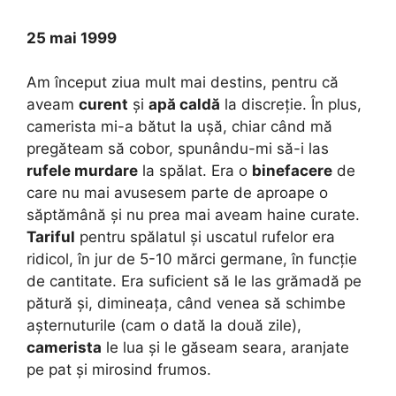
25 mai 1999
Am început ziua mult mai destins, pentru că
aveam
curent
și
apă caldă
la discreție. În plus,
camerista mi-a bătut la ușă, chiar când mă
pregăteam să cobor, spunându-mi să-i las
rufele murdare
la spălat. Era o
binefacere
de
care nu mai avusesem parte de aproape o
săptămână și nu prea mai aveam haine curate.
Tariful
pentru spălatul și uscatul rufelor era
ridicol, în jur de 5-10 mărci germane, în funcție
de cantitate. Era suficient să le las grămadă pe
pătură și, dimineața, când venea să schimbe
așternuturile (cam o dată la două zile),
camerista
le lua și le găseam seara, aranjate
pe pat și mirosind frumos.