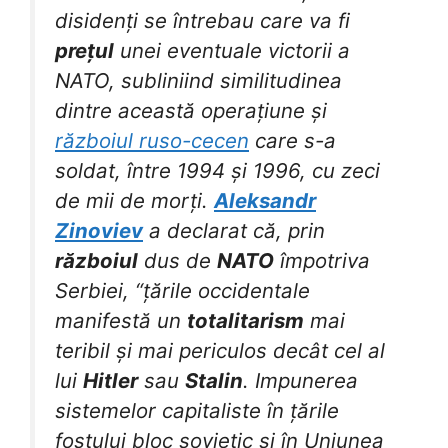
disidenți se întrebau care va fi
prețul
unei eventuale victorii a
NATO, subliniind similitudinea
dintre această operațiune și
războiul ruso-cecen
care s-a
soldat, între 1994 și 1996, cu zeci
de mii de morți.
Aleksandr
Zinoviev
a declarat că, prin
războiul
dus de
NATO
împotriva
Serbiei, “țările occidentale
manifestă un
totalitarism
mai
teribil și mai periculos decât cel al
lui
Hitler
sau
Stalin
. Impunerea
sistemelor capitaliste în țările
fostului bloc sovietic și în Uniunea