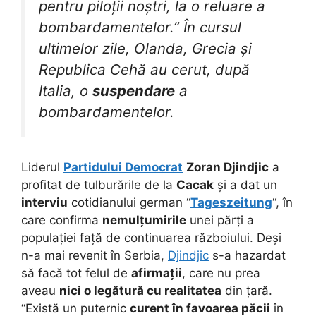
pentru piloții noștri, la o reluare a
bombardamentelor.” În cursul
ultimelor zile, Olanda, Grecia și
Republica Cehă au cerut, după
Italia, o
suspendare
a
bombardamentelor.
Liderul
Partidului Democrat
Zoran Djindjic
a
profitat de tulburările de la
Cacak
și a dat un
interviu
cotidianului german “
Tageszeitung
“, în
care confirma
nemulțumirile
unei părți a
populației față de continuarea războiului. Deși
n-a mai revenit în Serbia,
Djindjic
s-a hazardat
să facă tot felul de
afirmații
, care nu prea
aveau
nici o legătură cu realitatea
din țară.
“Există un puternic
curent în favoarea păcii
în