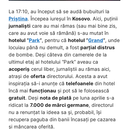
La 17:10, au început să se audă bubuituri la
Priștina
. Începea iureșul în
Kosovo
. Aici, puținii
jurnaliști
care au mai rămas (sau mai bine zis,
care au avut voie să rămână) s-au mutat în
hotelul “
Park
“
, pentru că
hotelul “
Grand
“
, unde
locuiau până nu demult, a fost
parțial distrus
de bombe. Deși câteva din camerele de la
ultimul etaj al hotelului “Park” aveau ca
acoperiș
cerul liber, jurnaliștii au rămas aici,
atrași de
oferta
directorului. Acesta a avut
inspirația să-i anunțe că
telefoanele
din hotel
încă mai
funcționau
și pot să le folosească
gratuit
. Deși
nota de plată
pe luna aprilie s-a
ridicat la
7.000 de mărci germane
, directorul
nu a renunțat la ideea sa și, probabil, își
recupera paguba din banii încasați pe cazarea
și mâncarea oferită.