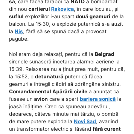
sa
, care făcea tărăboi că
NATO
a bombardat
din nou
cartierul
Rakovica
, în care locuiau, și
suflul
exploziilor i-au spart
două geamuri
de la
balcon. La 15:30, o explozie puternică s-a auzit
la
Niș
, fără să se spună dacă a provocat
pagube.
Noi eram deja relaxați, pentru că la
Belgrad
sirenele sunaseră încetarea alarmei aeriene la
15:39. Relaxarea nu a ținut prea mult, pentru că,
la 15:52, o
detunătură
puternică făcea
geamurile întregii clădiri să zdrăngăne sinistru.
Comandamentul Apărării civile
a anunțat că
fusese un
avion
care a spart
bariera sonică
la
joasă înălțime. Cred că spuneau adevărul,
deoarece, câteva minute mai târziu, o bombă
de mare putere exploda la
Novi Sad
, avariind
un transformator electric și lăsând
fără curent