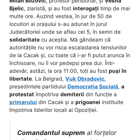
Milan Bozovic
, profesor pensionar, și
Vesna
Bjelic
, ziaristă, și au fost
interogați
timp de mai
multe ore. Auzind vestea, în jur de 50 de
locuitori ai orașului s-au adunat în jurul
Judecătoriei unde se aflau cei 5,
în semn de
solidaritate
cu aceștia. Mă gândeam că
autoritățile nu vor risca escaladarea tensiunilor
de la Cacak și, cu toate că i-ar fi putut arunca în
închisoare, nu îi vor pedepsi prea dur. Într-
adevăr, astăzi, la ora 11:00, toți au fost
puși în
libertate
. La Belgrad,
Vuk Obradovic
,
președintele partidului
Democrația Socială
,
a
protestat
împotriva
demiterii
din funcție a
primarului
din Cacak și a
prigoanei
instituite
împotriva liderilor locali ai Opoziției.
Comandantul suprem
al forțelor