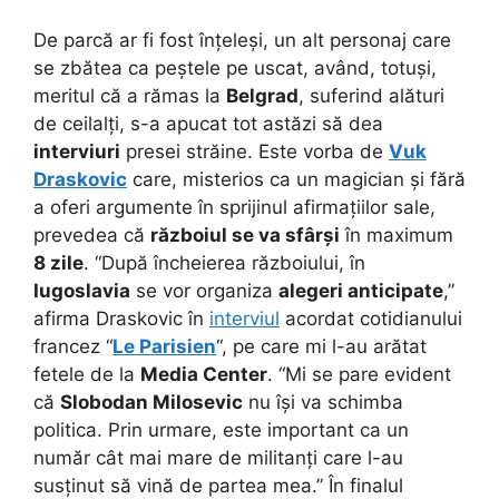
De parcă ar fi fost înțeleși, un alt personaj care
se zbătea ca peștele pe uscat, având, totuși,
meritul că a rămas la
Belgrad
, suferind alături
de ceilalți, s-a apucat tot astăzi să dea
interviuri
presei străine. Este vorba de
Vuk
Draskovic
care, misterios ca un magician și fără
a oferi argumente în sprijinul afirmațiilor sale,
prevedea că
războiul se va sfârși
în maximum
8 zile
. “După încheierea războiului, în
Iugoslavia
se vor organiza
alegeri anticipate
,”
afirma Draskovic în
interviul
acordat cotidianului
francez “
Le Parisien
“, pe care mi l-au arătat
fetele de la
Media Center
. “Mi se pare evident
că
Slobodan Milosevic
nu își va schimba
politica. Prin urmare, este important ca un
număr cât mai mare de militanți care l-au
susținut să vină de partea mea.” În finalul