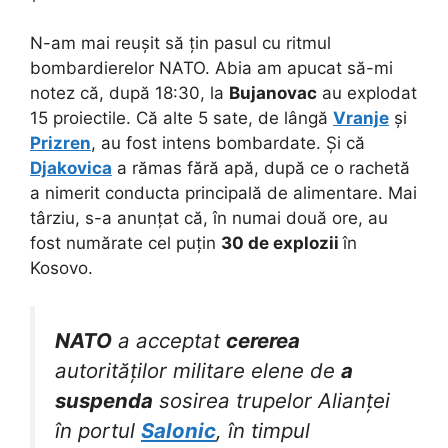
N-am mai reușit să țin pasul cu ritmul
bombardierelor NATO. Abia am apucat să-mi
notez că, după 18:30, la
Bujanovac
au explodat
15 proiectile. Că alte 5 sate, de lângă
Vranje
și
Prizren
, au fost intens bombardate. Și că
Djakovica
a rămas fără apă, după ce o rachetă
a nimerit conducta principală de alimentare. Mai
târziu, s-a anunțat că, în numai două ore, au
fost numărate cel puțin
30 de explozii
în
Kosovo.
NATO
a acceptat
cererea
autorităților militare elene de
a
suspenda
sosirea trupelor Alianței
în portul
Salonic
, în timpul