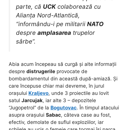
parte, că
UCK
colaborează cu
Alianța Nord-Atlantică,
“informându-i pe militarii
NATO
despre
amplasarea
trupelor
sârbe”.
Abia acum începeau să curgă și alte informații
despre
distrugerile
provocate de
bombardamentul din această după-amiază. Și
care începuse chiar mai devreme, în jurul
orașului
Kraljevo
, unde 3 proiectile au lovit
satul
Jarcujak
, iar alte 3 – depozitele
“Jugopetrol” de la
Bogutovac
. În timpul atacului
asupra orașului
Sabac
, câteva case au fost,
efectiv, demolate de suflul exploziilor, iar
schijele au ucis o femeie care tocmai își parca