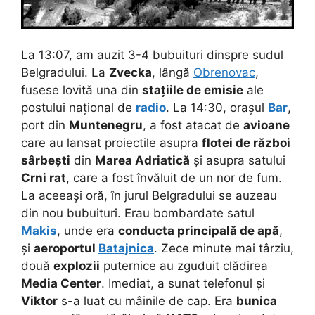
La 13:07, am auzit 3-4 bubuituri dinspre sudul
Belgradului. La
Zvecka
, lângă
Obrenovac
,
fusese lovită una din
stațiile de emisie
ale
postului național de
radio
. La 14:30, orașul
Bar
,
port din
Muntenegru
, a fost atacat de
avioane
care au lansat proiectile asupra
flotei de război
sârbești
din
Marea Adriatică
și asupra satului
Crni rat
, care a fost învăluit de un nor de fum.
La aceeași oră, în jurul Belgradului se auzeau
din nou bubuituri. Erau bombardate satul
Makis
, unde era
conducta principală de apă
,
și
aeroportul
Batajnica
. Zece minute mai târziu,
două
explozii
puternice au zguduit clădirea
Media Center
. Imediat, a sunat telefonul și
Viktor
s-a luat cu mâinile de cap. Era
bunica