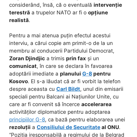
considerând, însă, că o eventuală
intervenție
terestră
a trupelor NATO ar fi o
opțiune
realistă
.
Pentru a mai atenua puțin efectul acestui
interviu, a cărui copie am primit-o de la un
membru al conducerii Partidului Democrat,
Zoran Djindjic
a trimis
prin fax
și un
comunicat
, în care se declara în favoarea
adoptării imediate a
planului
G-8
pentru
Kosovo
. El s-a lăudat că ar fi vorbit la telefon
despre aceasta cu
Carl Bildt
, unul din emisarii
speciali pentru Balcani ai Națiunilor Unite, cu
care ar fi convenit să încerce
accelerarea
activităților diplomatice pentru adoptarea
principiilor G-8
, ca bază pentru elaborarea unei
rezoluții
a
Consiliului de Securitate
al ONU
.
“Poziția iresponsabilă a regimului de la Belgrad