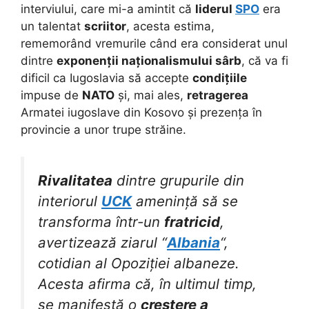
interviului, care mi-a amintit că
liderul
SPO
era
un talentat
scriitor
, acesta estima,
rememorând vremurile când era considerat unul
dintre
exponenții naționalismului sârb
, că va fi
dificil ca Iugoslavia să accepte
condițiile
impuse de
NATO
și, mai ales,
retragerea
Armatei iugoslave din Kosovo și prezența în
provincie a unor trupe străine.
Rivalitatea
dintre grupurile din
interiorul
UCK
amenință să se
transforma într-un
fratricid
,
avertizează ziarul “
Albania
“,
cotidian al Opoziției albaneze.
Acesta afirma că, în ultimul timp,
se manifestă o
creștere a