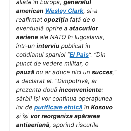
aliate în Europa,
generalul
american
Wesley Clark
, și-a
reafirmat
opoziția
față de o
eventuală oprire a
atacurilor
aeriene
ale NATO în Iugoslavia,
într-un
interviu
publicat în
cotidianul spaniol “
El Pais
“. “Din
punct de vedere militar, o
pauză
nu ar aduce nici un
succes
,”
a declarat el. “Dimpotrivă, ar
prezenta două
inconveniente
:
sârbii își vor continua operațiunea
lor de
purificare etnică
în
Kosovo
și își
vor reorganiza apărarea
antiaeriană
, sporind riscurile