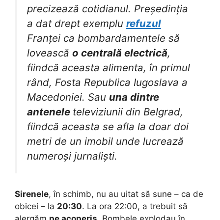
precizează cotidianul. Președinția
a dat drept exemplu
refuzul
Franței ca bombardamentele să
lovească
o centrală electrică
,
fiindcă aceasta alimenta, în primul
rând, Fosta Republica Iugoslava a
Macedoniei. Sau
una dintre
antenele
televiziunii din Belgrad,
fiindcă aceasta se afla la doar doi
metri de un imobil unde lucrează
numeroși jurnaliști.
Sirenele
, în schimb, nu au uitat să sune – ca de
obicei – la
20:30
. La ora 22:00, a trebuit să
alergăm
pe acoperiș
. Bombele explodau în