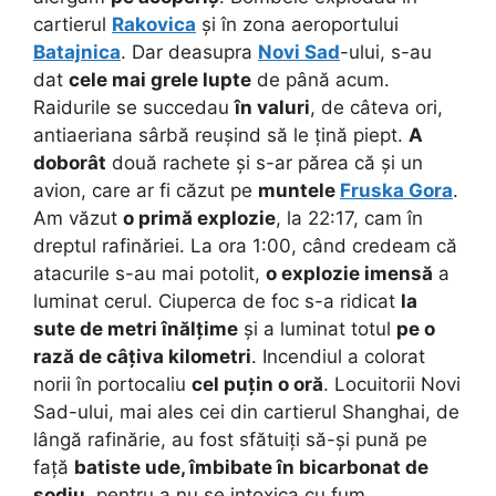
cartierul
Rakovica
și în zona aeroportului
Batajnica
. Dar deasupra
Novi Sad
-ului, s-au
dat
cele mai grele lupte
de până acum.
Raidurile se succedau
în valuri
, de câteva ori,
antiaeriana sârbă reușind să le țină piept.
A
doborât
două rachete și s-ar părea că și un
avion, care ar fi căzut pe
muntele
Fruska Gora
.
Am văzut
o primă explozie
, la 22:17, cam în
dreptul rafinăriei. La ora 1:00, când credeam că
atacurile s-au mai potolit,
o explozie imensă
a
luminat cerul. Ciuperca de foc s-a ridicat
la
sute de metri înălțime
și a luminat totul
pe o
rază de câțiva kilometri
. Incendiul a colorat
norii în portocaliu
cel puțin o oră
. Locuitorii Novi
Sad-ului, mai ales cei din cartierul Shanghai, de
lângă rafinărie, au fost sfătuiți să-și pună pe
față
batiste ude, îmbibate în bicarbonat de
sodiu
, pentru a nu se intoxica cu fum.