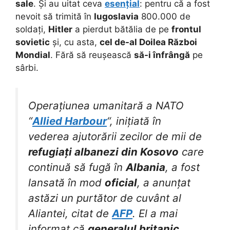
sale
. Și au uitat ceva
esențial
: pentru că a fost
nevoit să trimită în
Iugoslavia
800.000 de
soldați,
Hitler
a pierdut bătălia de pe
frontul
sovietic
și, cu asta,
cel de-al Doilea Război
Mondial
. Fără să reușească
să-i înfrângă
pe
sârbi.
Operațiunea umanitară a NATO
“
Allied Harbour
“, inițiată în
vederea ajutorării zecilor de mii de
refugiați albanezi din Kosovo
care
continuă să fugă în
Albania
, a fost
lansată în mod
oficial
, a anunțat
astăzi un purtător de cuvânt al
Aliantei, citat de
AFP
. El a mai
informat că
generalul britanic