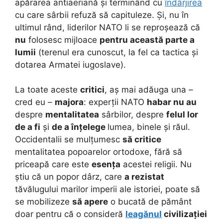
apărarea antiaeriană și terminând cu
îndârjirea
cu care sârbii refuză să capituleze. Și, nu în
ultimul rând, liderilor NATO li se reproșează că
nu
folosesc mijloace
pentru această parte a
lumii
(terenul era cunoscut, la fel ca tactica și
dotarea Armatei iugoslave).
La toate aceste
critici
, aș mai adăuga una –
cred eu –
majora
: experții NATO
habar nu au
despre
mentalitatea
sârbilor, despre
felul lor
de a fi
și
de a înțelege
lumea, binele și răul.
Occidentalii se mulțumesc
să critice
mentalitatea popoarelor ortodoxe, fără să
priceapă care este
esența
acestei religii. Nu
știu că un popor dârz, care
a rezistat
tăvălugului marilor imperii ale istoriei, poate să
se mobilizeze
să apere
o bucată de pământ
doar pentru că o consideră
leagănul
civilizației