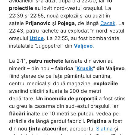
avioanelor s-a auzit după ora 22:00, iar
10
proiectile
au lovit nord-vestul orașului. La
22:39 și 22:55, nouă explozii s-au auzit în
satele
Prijanovic
și
Pojega
, de lângă
Cacak
. La
22:43, patru rachete au explodat în nord-vestul
orașului
Uzice
. La 22:55, au fost bombardate
instalatiile “Jugopetrol” din
Valjevo
.
La 2:11,
patru rachete
lansate din avion au
nimerit – din nou –
fabrica “
Krusik
” din Valjevo
,
fiind șterse de pe fața pământului cantina,
centrul medical și două magazine,
exploziile
avariind clădiri situate la 200 de metri
depărtare.
Un incendiu de proporții
a fost stins
cu greu la cazarma din sud-estul orașului, iar
flăcări
înalte de 10 metri se puteau vedea pe
străzile de lângă gardul fabricii.
Priștina
a fost
din nou
ținta atacurilor
, aeroportul
Slatina
și