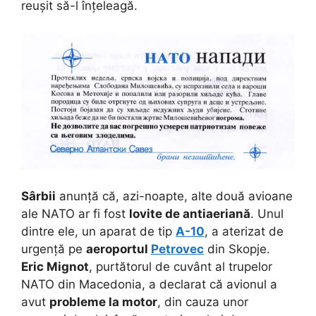
reușit să-l înțeleagă.
Sârbii
anunță că, azi-noapte, alte două avioane
ale NATO ar fi fost
lovite de antiaeriană
. Unul
dintre ele, un aparat de tip
A-10
, a aterizat de
urgență pe
aeroportul
Petrovec
din Skopje.
Eric Mignot
, purtătorul de cuvânt al trupelor
NATO din Macedonia, a declarat că avionul a
avut
probleme la motor
, din cauza unor