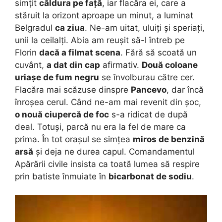
simțit
căldura pe față
, iar flacăra ei, care a
stăruit la orizont aproape un minut, a luminat
Belgradul
ca ziua
. Ne-am uitat, uluiți și speriați,
unii la ceilalți. Abia am reușit să-l întreb pe
Florin
dacă a filmat scena
. Fără să scoată un
cuvânt,
a dat din cap
afirmativ.
Două coloane
uriașe de fum negru
se învolburau către cer.
Flacăra mai scăzuse dinspre
Pancevo
, dar încă
înroșea cerul. Când ne-am mai revenit din șoc,
o nouă ciupercă de foc
s-a ridicat de după
deal. Totuși, parcă nu era la fel de mare ca
prima. În tot orașul se simțea
miros de benzină
arsă
și deja ne durea capul. Comandamentul
Apărării civile insista ca toată lumea să respire
prin batiste înmuiate în
bicarbonat de sodiu
.