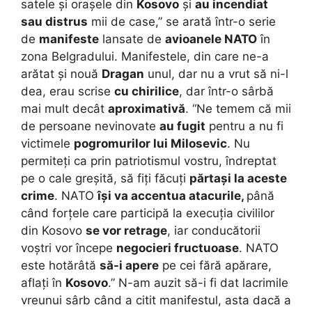
satele și orașele din
Kosovo
și
au incendiat
sau distrus
mii de case,” se arată într-o serie
de
manifeste
lansate de
avioanele NATO
în
zona Belgradului. Manifestele, din care ne-a
arătat și nouă
Dragan
unul, dar nu a vrut să ni-l
dea, erau scrise
cu chirilice
, dar într-o sârbă
mai mult decât
aproximativă
. “Ne temem că mii
de persoane nevinovate
au fugit
pentru a nu fi
victimele
pogromurilor lui Milosevic
. Nu
permiteți ca prin patriotismul vostru, îndreptat
pe o cale greșită, să fiți făcuți
părtași la aceste
crime
. NATO
își va accentua atacurile,
până
când forțele care participă la execuția civililor
din Kosovo
se vor retrage
, iar conducătorii
voștri vor începe
negocieri fructuoase
. NATO
este hotărâtă
să-i apere
pe cei fără apărare,
aflați în
Kosovo
.” N-am auzit să-i fi dat lacrimile
vreunui sârb când a citit manifestul, asta dacă a