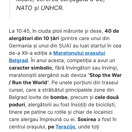
NATO și UNHCR.
La 10:45, în ciuda ploii mărunte și dese,
40 de
alergători din 10 țări
(printre care unul din
Germania și unul din SUA) au luat startul în cea
de-a XII-a ediție a
Maratonului orașului
Belgrad
. În anul acesta, competiția a avut un
caracter simbolic
, fără învingători sau învinși,
maratoniștii alergând sub deviza “
Stop the War
/ Run the World
“. Pe unele porțiuni din traseul
cursei, care a străbătut principalele zone din
Belgrad lovite de
bombe
, precum și
cele două
poduri
, alergătorii au fost însoțiți de bicicliști,
tinere pe patine cu rotile și chiar de localnici
care alergau împreună cu ei.
Sosirea
a fost în
centrul orașului,
pe
Terazije
, unde toți