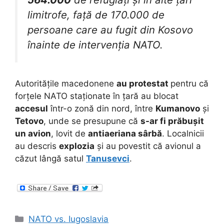
limitrofe, față de 170.000 de
persoane care au fugit din Kosovo
înainte de intervenția NATO.
Autoritățile macedonene
au protestat
pentru că
forțele NATO staționate în țară au blocat
accesul
într-o zonă din nord, între
Kumanovo
și
Tetovo
, unde se presupune că
s-ar fi prăbușit
un avion
, lovit de
antiaeriana sârbă
. Localnicii
au descris
explozia
și au povestit că avionul a
căzut lângă satul
Tanusevci
.
Categories
NATO vs. Iugoslavia