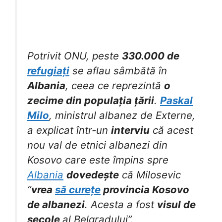
Potrivit ONU, peste
330.000 de
refugiați
se aflau sâmbătă în
Albania
, ceea ce reprezintă
o
zecime din populația țării
.
Paskal
Milo
, ministrul albanez de Externe,
a explicat într-un
interviu
că acest
nou val de etnici albanezi din
Kosovo care este împins spre
Albania
dovedește
că Milosevic
“
vrea
să curețe
provincia Kosovo
de albanezi
. Acesta a fost
visul de
secole
al Belgradului”.