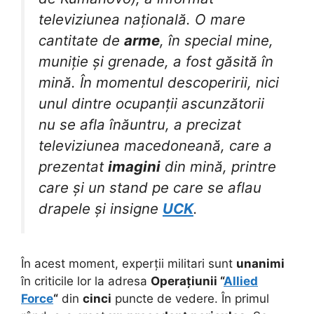
televiziunea națională. O mare
cantitate de
arme
, în special mine,
muniție și grenade, a fost găsită în
mină. În momentul descoperirii, nici
unul dintre ocupanții ascunzătorii
nu se afla înăuntru, a precizat
televiziunea macedoneană, care a
prezentat
imagini
din mină, printre
care și un stand pe care se aflau
drapele și insigne
UCK
.
În acest moment, experții militari sunt
unanimi
în criticile lor la adresa
Operațiunii “
Allied
Force
“
din
cinci
puncte de vedere. În primul