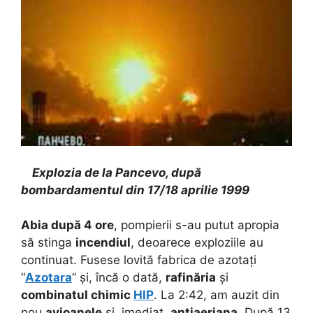
Explozia de la Pancevo, după
bombardamentul din 17/18 aprilie 1999
Abia după 4 ore
, pompierii s-au putut apropia
să stinga
incendiul
, deoarece exploziile au
continuat. Fusese lovită fabrica de azotați
“
Azotara
” și, încă o dată,
rafinăria
și
combinatul chimic
HIP
. La 2:42, am auzit din
nou
avioanele
și, imediat,
antiaeriana
. După 13