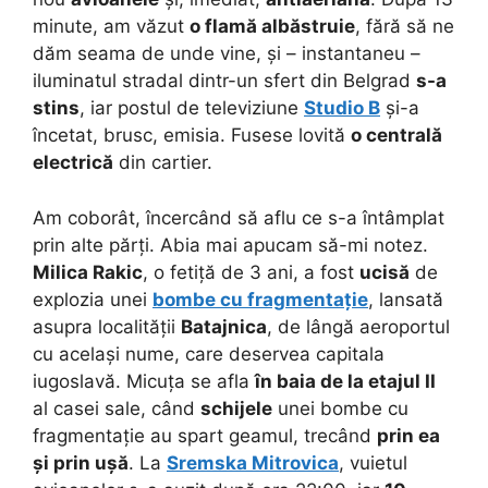
minute, am văzut
o flamă albăstruie
, fără să ne
dăm seama de unde vine, și – instantaneu –
iluminatul stradal dintr-un sfert din Belgrad
s-a
stins
, iar postul de televiziune
Studio B
și-a
încetat, brusc, emisia. Fusese lovită
o centrală
electrică
din cartier.
Am coborât, încercând să aflu ce s-a întâmplat
prin alte părți. Abia mai apucam să-mi notez.
Milica Rakic
, o fetiță de 3 ani, a fost
ucisă
de
explozia unei
bombe cu fragmentație
, lansată
asupra localității
Batajnica
, de lângă aeroportul
cu același nume, care deservea capitala
iugoslavă. Micuța se afla
în baia de la etajul II
al casei sale, când
schijele
unei bombe cu
fragmentație au spart geamul, trecând
prin ea
și prin ușă
. La
Sremska Mitrovica
, vuietul