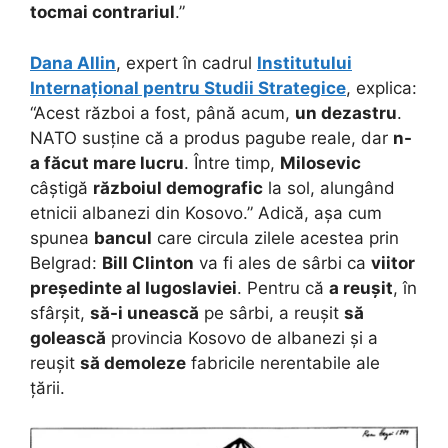
tocmai contrariul
.”
Dana Allin
, expert în cadrul
Institutului
Internațional pentru Studii Strategice
, explica:
“Acest război a fost, până acum,
un dezastru
.
NATO susține că a produs pagube reale, dar
n-
a făcut mare lucru
. Între timp,
Milosevic
câștigă
războiul demografic
la sol, alungând
etnicii albanezi din Kosovo.” Adică, așa cum
spunea
bancul
care circula zilele acestea prin
Belgrad:
Bill Clinton
va fi ales de sârbi ca
viitor
președinte al Iugoslaviei
. Pentru că
a reușit
, în
sfârșit,
să-i unească
pe sârbi, a reușit
să
golească
provincia Kosovo de albanezi și a
reușit
să demoleze
fabricile nerentabile ale
țării.