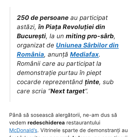
250 de persoane
au participat
astăzi,
în Piața Revoluției din
București
, la un
miting pro-sârb
,
organizat de
Uniunea Sârbilor din
România
, anunță
Mediafax
.
Românii care au participat la
demonstrație purtau în piept
cocarde reprezentând
ținte
, sub
care scria “
Next target
“.
Până să sosească alergătorii, ne-am dus să
vedem
redeschiderea
restaurantului
McDonald’s
. Vitrinele sparte de demonstranți au