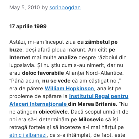
May 5, 2010
by
sorinbogdan
17 aprilie 1999
Astăzi, mi-am început ziua
cu zâmbetul pe
buze
, deși afară ploua mărunt. Am citit
pe
Internet
mai multe
analize
despre războiul din
Iugoslavia. Și nu știu cum s-au nimerit, dar nu
erau
deloc favorabile
Alianței Nord-Atlantice.
“Până acum,
nu se vede
că am câștigat noi,”
era de părere
William Hopkinson
, analist pe
probleme de apărare la
Institutul Regal pentru
Afaceri Internaționale
din Marea Britanie
. “Nu
ne atingem
obiectivele
. Dacă scopul urmărit de
noi era să-l determinăm pe
Milosevic
să își
retragă forțele și să înceteze a-i mai hărțui pe
etnicii albanezi
, ce s-a întâmplat, de fapt, este