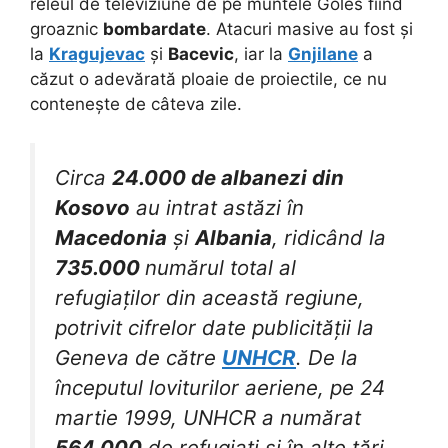
releul de televiziune de pe muntele Goles fiind
groaznic
bombardate
. Atacuri masive au fost și
la
Kragujevac
și
Bacevic
, iar la
Gnjilane
a
căzut o adevărată ploaie de proiectile, ce nu
contenește de câteva zile.
Circa
24.000 de albanezi din
Kosovo
au intrat astăzi în
Macedonia
și
Albania
, ridicând la
735.000
numărul total al
refugiaților din această regiune,
potrivit cifrelor date publicității la
Geneva de către
UNHCR
. De la
începutul loviturilor aeriene, pe 24
martie 1999, UNHCR a numărat
564.000
de refugiați și în alte țări