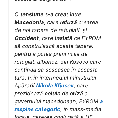
O
tensiune
s-a creat între
Macedonia
, care
refuză
crearea
de noi tabere de refugiați, și
Occident
, care
insistă
ca FYROM
să construiască aceste tabere,
pentru a putea primi miile de
refugiati albanezi din Kosovo care
continuă să sosească în această
țară. Prin intermediul ministrului
Apărării
Nikola Kljusev
, care
prezidează
celula de criză
a
guvernului macedonean, FYROM
a
respins categoric
, în mass-media
locale, cererea conjugată a UE,