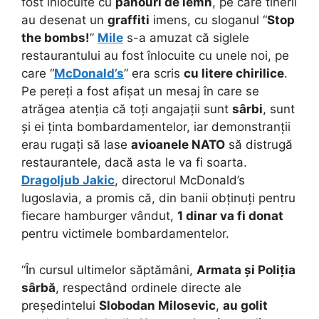
fost înlocuite cu
panouri de lemn
, pe care tinerii
au desenat un
graffiti
imens, cu sloganul “
Stop
the bombs!
”
Mile
s-a amuzat că siglele
restaurantului au fost înlocuite cu unele noi, pe
care “
McDonald’s
” era scris
cu litere chirilice
.
Pe pereți a fost afișat un mesaj în care se
atrăgea atenția că toți angajații sunt
sârbi
, sunt
și ei ținta bombardamentelor, iar demonstranții
erau rugați să lase
avioanele NATO
să distrugă
restaurantele, dacă asta le va fi soarta.
Dragoljub Jakic
, directorul McDonald’s
Iugoslavia, a promis că, din banii obținuți pentru
fiecare hamburger vândut,
1 dinar va fi donat
pentru victimele bombardamentelor.
“În cursul ultimelor săptămâni,
Armata și Poliția
sârbă
, respectând ordinele directe ale
președintelui
Slobodan Milosevic
,
au golit