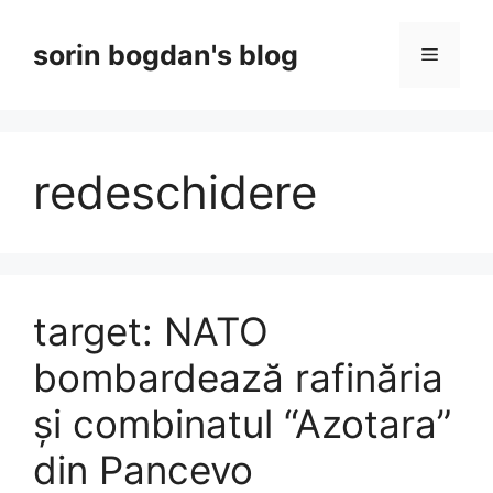
Skip
to
sorin bogdan's blog
Menu
content
redeschidere
target: NATO
bombardează rafinăria
și combinatul “Azotara”
din Pancevo