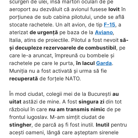
scurgeri de ulei, însă martori oculari de pe
aeroport au dezvăluit că avionul fusese
lovit
în
porțiunea de sub cabina pilotului, unde se află
stocate rachetele. Un alt avion, de tip
F-15
, a
aterizat
de urgență
pe baza de la
Aviano
,
Italia, atins de proiectile. Pilotul a fost nevoit
să-
și decupleze rezervoarele de combustibil
, pe
care le-a aruncat, împreună cu bombele și
rachetele pe care le purta,
în lacul
Garda
.
Muniția nu a fost activată și urma să fie
recuperată
de forțele NATO.
În mod ciudat, colegii mei de la București
au
uitat
astăzi de mine. A fost
singura zi
din tot
războiul în care
nu am transmis nimic
de pe
frontul iugoslav. M-am simțit ciudat de
stingher
, de parcă aș fi fost inutil.
Inutil
pentru
acești oameni, lângă care așteptam sirenele