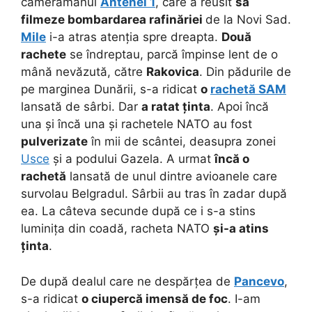
cameramanul
Antenei 1
, care a reusit
să
filmeze bombardarea rafinăriei
de la Novi Sad.
Mile
i-a atras atenția spre dreapta.
Două
rachete
se îndreptau, parcă împinse lent de o
mână nevăzută, către
Rakovica
. Din pădurile de
pe marginea Dunării, s-a ridicat
o
rachetă SAM
lansată de sârbi. Dar
a ratat ținta
. Apoi încă
una și încă una și rachetele NATO au fost
pulverizate
în mii de scântei, deasupra zonei
Usce
și a podului Gazela. A urmat
încă o
rachetă
lansată de unul dintre avioanele care
survolau Belgradul. Sârbii au tras în zadar după
ea. La câteva secunde după ce i s-a stins
luminița din coadă, racheta NATO
și-a atins
ținta
.
De după dealul care ne despărțea de
Pancevo
,
s-a ridicat
o ciupercă imensă de foc
. I-am