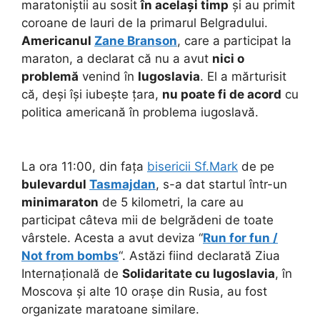
maratoniștii au sosit
în același timp
și au primit
coroane de lauri de la primarul Belgradului.
Americanul
Zane Branson
, care a participat la
maraton, a declarat că nu a avut
nici o
problemă
venind în
Iugoslavia
. El a mărturisit
că, deși își iubește țara,
nu poate fi de acord
cu
politica americană în problema iugoslavă.
La ora 11:00, din fața
bisericii Sf.Mark
de pe
bulevardul
Tasmajdan
, s-a dat startul într-un
minimaraton
de 5 kilometri, la care au
participat câteva mii de belgrădeni de toate
vârstele. Acesta a avut deviza “
Run for fun /
Not from bombs
“. Astăzi fiind declarată Ziua
Internațională de
Solidaritate cu Iugoslavia
, în
Moscova și alte 10 orașe din Rusia, au fost
organizate maratoane similare.