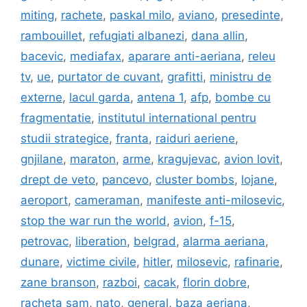
miting
,
rachete
,
paskal milo
,
aviano
,
presedinte
,
rambouillet
,
refugiati albanezi
,
dana allin
,
bacevic
,
mediafax
,
aparare anti-aeriana
,
releu
tv
,
ue
,
purtator de cuvant
,
grafitti
,
ministru de
externe
,
lacul garda
,
antena 1
,
afp
,
bombe cu
fragmentatie
,
institutul international pentru
studii strategice
,
franta
,
raiduri aeriene
,
gnjilane
,
maraton
,
arme
,
kragujevac
,
avion lovit
,
drept de veto
,
pancevo
,
cluster bombs
,
lojane
,
aeroport
,
cameraman
,
manifeste anti-milosevic
,
stop the war run the world
,
avion
,
f-15
,
petrovac
,
liberation
,
belgrad
,
alarma aeriana
,
dunare
,
victime civile
,
hitler
,
milosevic
,
rafinarie
,
zane branson
,
razboi
,
cacak
,
florin dobre
,
racheta sam
,
nato
,
general
,
baza aeriana
,