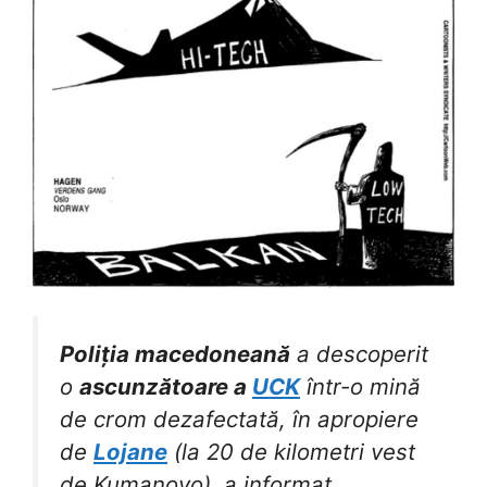
Poliția macedoneană
a descoperit
o
ascunzătoare a
UCK
într-o mină
de crom dezafectată, în apropiere
de
Lojane
(la 20 de kilometri vest
de Kumanovo), a informat