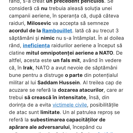
rând, s-a creat
un precedent periculos
.
Se
consideră că
nu
trebuia aleasă soluția unei
campanii aeriene, în speranța că, după câteva
raiduri,
Milosevic
va accepta să semneze
acordul de la
Rambouillet
. Iată că au trecut 3
săptămâni și
nimic
nu s-a întâmplat. În al doilea
rând,
ineficiența
raidurilor aeriene a început să
clatine
mitul omnipotenței aeriene a NATO
. De
altfel, acesta este
un fals mit
, având în vedere
că, în
Irak
, NATO a avut nevoie de săptămâni
bune pentru a distruge
o parte
din potențialul
militar al lui
Saddam Hussein
. Al treilea cap de
acuzare se referă la
dozarea atacurilor
, care ar
trebui
să crească în intensitate
, însă, din
dorința de a evita
victimele civile
, posibilitățile
de atac sunt
limitate
. Un al patrulea reproș se
referă la
subestimarea capacităților de
apărare ale adversarului
, începând cu