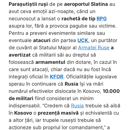
Parașutiștii ruși
de pe
aeroportul Slatina
au
avut ceva emoții azi-noapte, când un
necunoscut a lansat o
rachetă de tip
RPG
asupra lor, fără a provoca pagube sau victime.
Pentru a preveni evenimente similare sau
eventuale
atacuri
din partea
UCK
, un purtător
de cuvânt al Statului Major al
Armatei Ruse
a
avertizat
că militarii săi au dreptul să
folosească
armamentul
din dotare, în cazul în
care sunt atacați, chiar dacă nu au fost încă
integrați oficial în
KFOR
. Oficialitățile iugoslave
sperau în continuare că
Rusia
își va mări
numărul efectivelor dislocate în Kosovo,
10.000
de militari
fiind considerat un minim
indispensabil. “Credem că
Rusia
trebuie să aibă
în
Kosovo
o
prezență masivă
și echivalentă cu
a altor țări, iar trupele rusești trebuie să
acționeze sub propriul lor comandament,” a