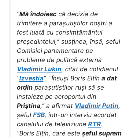
“
Mă îndoiesc
că decizia de
trimitere a parașutiștilor noștri a
fost luată cu consimțământul
președintelui,” susținea, însă, șeful
Comisiei parlamentare pe
probleme de politică externă
Vladimir Lukin
, citat de cotidianul
“
Izvestia
“. “Însuși Boris Elțîn
a dat
ordin
parașutiștilor ruși să se
instaleze pe aeroportul din
Priștina
,” a afirmat
Vladimir Putin
,
șeful
FSB
, într-un interviu acordat
canalului de televiziune
RTR
.
“Boris Elțîn, care este
șeful suprem