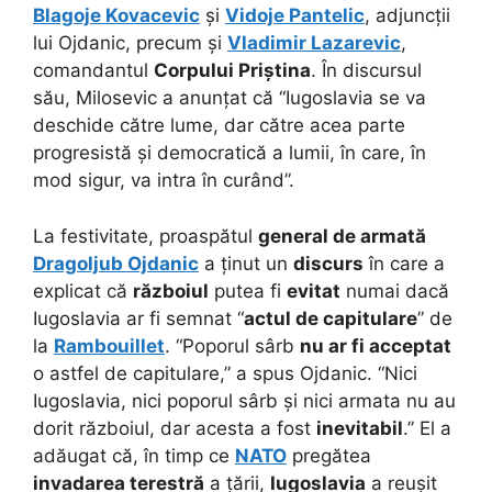
Blagoje Kovacevic
și
Vidoje Pantelic
, adjuncții
lui Ojdanic, precum și
Vladimir Lazarevic
,
comandantul
Corpului Priștina
. În discursul
său, Milosevic a anunțat că “Iugoslavia se va
deschide către lume, dar către acea parte
progresistă și democratică a lumii, în care, în
mod sigur, va intra în curând”.
La festivitate, proaspătul
general de armată
Dragoljub Ojdanic
a ținut un
discurs
în care a
explicat că
războiul
putea fi
evitat
numai dacă
Iugoslavia ar fi semnat “
actul de capitulare
” de
la
Rambouillet
. “Poporul sârb
nu ar fi acceptat
o astfel de capitulare,” a spus Ojdanic. “Nici
Iugoslavia, nici poporul sârb și nici armata nu au
dorit războiul, dar acesta a fost
inevitabil
.” El a
adăugat că, în timp ce
NATO
pregătea
invadarea terestră
a țării,
Iugoslavia
a reușit