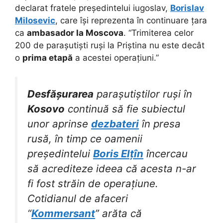
declarat fratele președintelui iugoslav,
Borislav
Milosevic
, care își reprezenta în continuare țara
ca
ambasador la Moscova
. “Trimiterea celor
200 de parașutiști ruși la Priștina nu este decât
o
prima etapă
a acestei operațiuni.”
Desfășurarea
parașutiștilor ruși în
Kosovo
continuă să fie subiectul
unor aprinse
dezbateri
în presa
rusă, în timp ce oamenii
președintelui
Boris Elțîn
încercau
să acrediteze ideea că acesta n-ar
fi fost străin de operațiune.
Cotidianul de afaceri
“
Kommersant
” arăta că