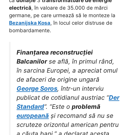
ca
donație
3
transformatoare de energie
electrică
, în valoare de 35.000 de mărci
germane, pe care urmează să le monteze la
Bezanijska Kosa
, în locul celor distruse de
bombardamente.
Finanțarea reconstrucției
Balcanilor
se află, în primul rând,
în sarcina Europei, a apreciat omul
de afaceri de origine ungară
George Soros
, într-un interviu
publicat de cotidianul austriac “
Der
Standard
“. “Este o
problemă
europeană
și recomand să nu se
scruteze orizontul american pentru
a căuta bani,” a declarat acesta.