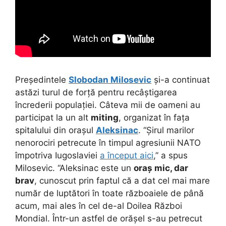
Președintele
Slobodan Milosevic
și-a continuat
astăzi turul de forță pentru recâștigarea
încrederii populației. Câteva mii de oameni au
participat la un alt
miting
, organizat în fața
spitalului din orașul
Aleksinac
. “Șirul marilor
nenorociri petrecute în timpul agresiunii NATO
împotriva Iugoslaviei
a început aici
,” a spus
Milosevic. “Aleksinac este un
oraș mic, dar
brav
, cunoscut prin faptul că a dat cel mai mare
număr de luptători în toate războaiele de până
acum, mai ales în cel de-al Doilea Război
Mondial. Într-un astfel de orășel s-au petrecut