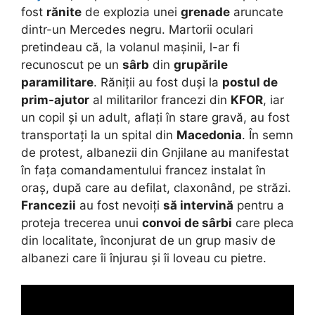
fost
rănite
de explozia unei
grenade
aruncate
dintr-un Mercedes negru. Martorii oculari
pretindeau că, la volanul mașinii, l-ar fi
recunoscut pe un
sârb
din
grupările
paramilitare
. Răniții au fost duși la
postul de
prim-ajutor
al militarilor francezi din
KFOR
, iar
un copil și un adult, aflați în stare gravă, au fost
transportați la un spital din
Macedonia
. În semn
de protest, albanezii din Gnjilane au manifestat
în fața comandamentului francez instalat în
oraș, după care au defilat, claxonând, pe străzi.
Francezii
au fost nevoiți
să intervină
pentru a
proteja trecerea unui
convoi de sârbi
care pleca
din localitate, înconjurat de un grup masiv de
albanezi care îi înjurau și îi loveau cu pietre.