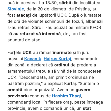
ouă în acestea. La 13:30,
sârbii
din localitatea
Slovinje
, de la 20 de kilometri de Priștina, au
fost
atacați
de luptătorii UCK. După o jumătate
de oră de violente schimburi de focuri, albanezii
s-au retras. Sârbii i-au acuzat pe militarii KFOR
că
au refuzat să intervină
, deși au fost
anunțați de atac.
Forțele
UCK
au rămas
înarmate
și în jurul
orașului
Kacanik
.
Hajrus Kurtaj
, comandantul
din zonă, a declarat că
ordinul
de predare a
armamentului trebuie să vină de la conducerea
UCK. “Deocamdată, am primit ordinul să ne
păstrăm pozițiile,” a explicat Kurtaj. “Suntem o
armată
bine organizată. Avem un
guvern
provizoriu
condus de
Hashim Thaqi
,
comandanți locali în fiecare oraș, peste întreaga
provincie, avem o comandă unică, un
stat