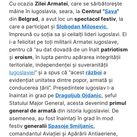
Cu ocazia
Zilei Armatei
, care se sărbătorește
mâine în Iugoslavia, seara, la
Centrul “
Sava
“
din
Belgrad
, a avut loc un
spectacol festiv
, la
care a participat și
Slobodan Milosevic
,
împreună cu soția sa și ceilalți lideri iugoslavi. El
i-a felicitat pe toți militarii Armatei iugoslave,
pentru că “au dat dovadă de un înalt
patriotism
și
eroism
, în lupta pentru apărarea integrității
teritoriale, independenței și suveranității
Iugoslaviei
” și a spus că “acest
război
a
evidențiat unitatea dintre popor, armată și
conducerea țării”. Președintele iugoslav l-a
înaintat in grad pe
Dragoljub Ojdanic
, șeful
Statului Major General, acesta devenind
primul
general de armată
din istoria Iugoslaviei. De
asemenea, au fost înaintați în grad în mod
festiv
generalii
Spasoje Smiljanic
,
comandantul Aviației și Apărării Antiaeriene,