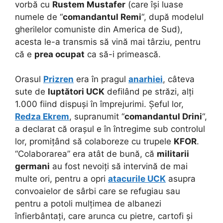
vorbă cu
Rustem Mustafer
(care își luase
numele de “
comandantul Remi
“, după modelul
gherilelor comuniste din America de Sud),
acesta le-a transmis să vină mai târziu, pentru
că e
prea ocupat
ca să-i primească.
Orasul
Prizren
era în pragul
anarhiei
, câteva
sute de
luptători UCK
defilând pe străzi, alți
1.000 fiind dispuși în împrejurimi. Șeful lor,
Redza Ekrem
, supranumit “
comandantul Drini
“,
a declarat că orașul e în întregime sub controlul
lor, promițând să colaboreze cu trupele
KFOR
.
“Colaborarea” era atât de bună, că
militarii
germani
au fost nevoiți să intervină de mai
multe ori, pentru a opri
atacurile UCK
asupra
convoaielor de sârbi care se refugiau sau
pentru a potoli mulțimea de albanezi
înfierbântați, care arunca cu pietre, cartofi și