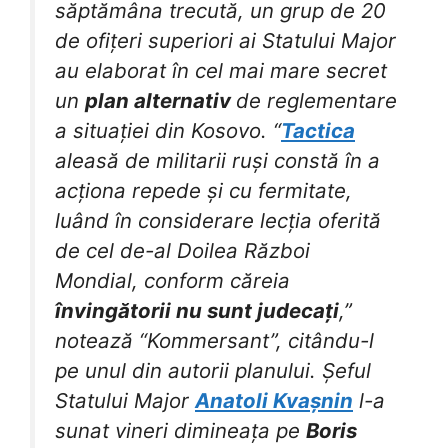
săptămâna trecută, un grup de 20
de ofițeri superiori ai Statului Major
au elaborat în cel mai mare secret
un
plan alternativ
de reglementare
a situației din Kosovo. “
Tactica
aleasă de militarii ruși constă în a
acționa repede și cu fermitate,
luând în considerare lecția oferită
de cel de-al Doilea Război
Mondial, conform căreia
învingătorii nu sunt judecați
,”
notează “Kommersant”, citându-l
pe unul din autorii planului. Șeful
Statului Major
Anatoli Kvașnin
l-a
sunat vineri dimineața pe
Boris