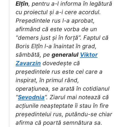
Elțîn
, pentru a-l informa în legătură
cu proiectul și a-i cere acordul.
Președintele rus l-a aprobat,
afirmând că este vorba de un
“demers just și în forță”. Faptul că
Boris Elțîn l-a înaintat în grad,
sâmbătă, pe
generalul
Viktor
Zavarzin
dovedește că
președintele rus este cel care a
inspirat, în primul rând,
operațiunea, se arată în cotidianul
“
Sevodnia
“. Ziarul mai notează că
acțiunile neașteptate îi stau în fire
președintelui rus, putându-se chiar
afirma că poartă semnătura sa.