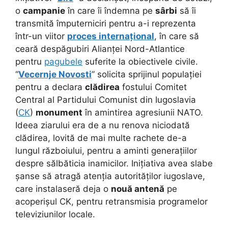
o
campanie
în care îi îndemna pe
sârbi
să îi
transmită împuterniciri pentru a-i reprezenta
într-un viitor
proces internațional
, în care să
ceară despăgubiri Alianței Nord-Atlantice
pentru
pagubele
suferite la obiectivele civile.
“
Vecernje Novosti
” solicita sprijinul populației
pentru a declara
clădirea
fostului Comitet
Central al Partidului Comunist din Iugoslavia
(
CK
)
monument
în amintirea agresiunii NATO.
Ideea ziarului era de a nu renova niciodată
clădirea, lovită de mai multe rachete de-a
lungul războiului, pentru a aminti generațiilor
despre sălbăticia inamicilor. Inițiativa avea slabe
șanse să atragă atenția autorităților iugoslave,
care instalaseră deja o
nouă antenă
pe
acoperișul CK, pentru retransmisia programelor
televiziunilor locale.