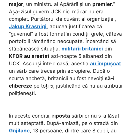
major
, un ministru al Apărării și un
premier
.”
Așa-zisul guvern UCK nici măcar nu era
complet. Purtătorul de cuvânt al organizației,
Jakup Krasniqi
, aducea justificarea că
“guvernul” a fost format în condiții grele, câteva
portofolii rămânând neocupate. Încercând să
stăpânească situația,
militarii britanici
din
KFOR
au arestat
azi-noapte 5 albanezi din
UCK. Ascunși într-o casă, aceștia
au împușcat
un sârb care trecea prin apropiere. După o
scurtă anchetă, britanicii au fost nevoiți
să-i
elibereze
pe toți 5, justificând că nu au atribuții
polițienești.
În aceste condiții,
riposta
sârbilor nu s-a lăsat
mult așteptată. După-amiază, pe o stradă din
Gnjilane
, 13 persoane, dintre care 8 copii, au