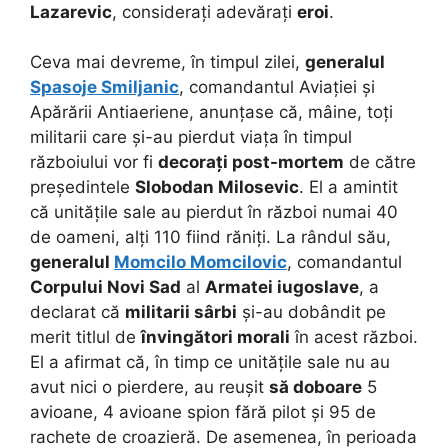
Lazarevic
, considerați adevărați
eroi
.
Ceva mai devreme, în timpul zilei,
generalul
Spasoje Smiljanic
, comandantul Aviației și
Apărării Antiaeriene, anunțase că, mâine, toți
militarii care și-au pierdut viața în timpul
războiului vor fi
decorați post-mortem
de către
președintele
Slobodan Milosevic
. El a amintit
că unitățile sale au pierdut în război numai 40
de oameni, alți 110 fiind răniți. La rândul său,
generalul
Momcilo Momcilovic
, comandantul
Corpului Novi Sad
al
Armatei iugoslave
, a
declarat că
militarii sârbi
și-au dobândit pe
merit titlul de
învingători morali
în acest război.
El a afirmat că, în timp ce unitățile sale nu au
avut nici o pierdere, au reușit
să doboare
5
avioane, 4 avioane spion fără pilot și 95 de
rachete de croazieră. De asemenea, în perioada