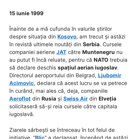
15 iunie 1999
Înainte de a mă cufunda în valurile știrilor
despre situația din
Kosovo
, am trecut și astăzi
în revistă ultimele noutăți din
Serbia
. Cursele
companiei aeriene
JAT
către
Muntenegru
nu
au putut fi încă reluate, pentru că
NATO
trebuia
să declare deschis
spațiul aerian iugoslav
.
Directorul aeroportului din Belgrad,
Ljubomir
Acimovic
, declara că acest lucru se va petrece
în curând, mai ales că, deja, companiile
Aeroflot
din
Rusia
și
Swiss Air
din
Elveția
solicitaseră să-și reia cursele către capitala
iugoslavă.
Ziarele sârbești se întreceau în tot felul de
inițiative. “
Blic
” a declanșat, începând de astăzi,