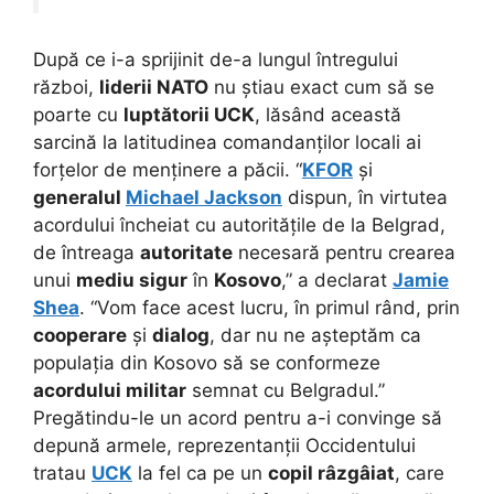
După ce i-a sprijinit de-a lungul întregului
război,
liderii NATO
nu știau exact cum să se
poarte cu
luptătorii UCK
, lăsând această
sarcină la latitudinea comandanților locali ai
forțelor de menținere a păcii. “
KFOR
și
generalul
Michael Jackson
dispun, în virtutea
acordului încheiat cu autoritățile de la Belgrad,
de întreaga
autoritate
necesară pentru crearea
unui
mediu sigur
în
Kosovo
,” a declarat
Jamie
Shea
. “Vom face acest lucru, în primul rând, prin
cooperare
și
dialog
, dar nu ne așteptăm ca
populația din Kosovo să se conformeze
acordului militar
semnat cu Belgradul.”
Pregătindu-le un acord pentru a-i convinge să
depună armele, reprezentanții Occidentului
tratau
UCK
la fel ca pe un
copil râzgâiat
, care