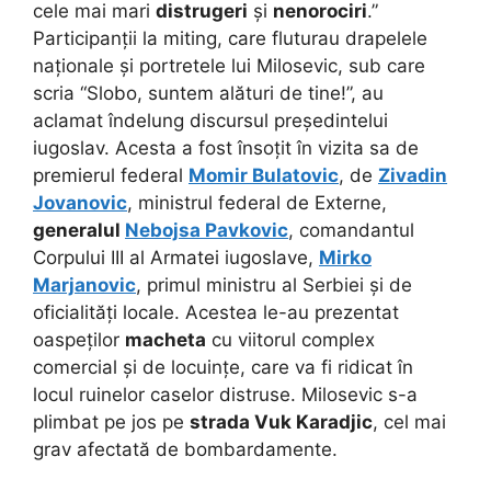
cele mai mari
distrugeri
și
nenorociri
.”
Participanții la miting, care fluturau drapelele
naționale și portretele lui Milosevic, sub care
scria “Slobo, suntem alături de tine!”, au
aclamat îndelung discursul președintelui
iugoslav. Acesta a fost însoțit în vizita sa de
premierul federal
Momir Bulatovic
, de
Zivadin
Jovanovic
, ministrul federal de Externe,
generalul
Nebojsa Pavkovic
, comandantul
Corpului III al Armatei iugoslave,
Mirko
Marjanovic
, primul ministru al Serbiei și de
oficialități locale. Acestea le-au prezentat
oaspeților
macheta
cu viitorul complex
comercial și de locuințe, care va fi ridicat în
locul ruinelor caselor distruse. Milosevic s-a
plimbat pe jos pe
strada Vuk Karadjic
, cel mai
grav afectată de bombardamente.