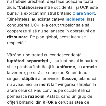
nu trebuie urecheat, deși face boacăne toată
ziua. “
Colaborarea
între occidentali și UCK este
bună,” a explicat ministrul britanic
Clare Short
.
“Bineînțeles, au existat câteva
incidente
. Însă
conducerea UCK le-a cerut trupelor sale să
coopereze și să nu se lanseze în operațiuni de
răzbunare
. Pe plan global, acest lucru se
respectă.”
Văzându-se tratați cu condescendență,
luptătorii separatiști
și-au luat nasul la purtare
și se plimbau îmbrăcați în
uniforme
, cu
armele
la vedere, pe străzile orașelor. Se credeau
singurii
stăpâni
ai provinciei
Kosovo
, uitând că
nu aveau nici un
merit
la învingerea sârbilor, în
afara celui că i-au convins pe occidentali să
pornească
războiul
. Astăzi, când un grup de
ofițeri britanici din
KFOR
a cerut să stea de