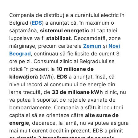
Compania de distribuție a curentului electric în
Belgrad (
EDS
) a anunțat că, în maximum o
săptămână,
sistemul energetic
al capitalei
iugoslave va fi
stabilizat
. Deocamdată, zone
mărginașe, precum cartierele
Zemun
și
Novi
Beograd
, continuau să fie lipsite de curent 3
ore pe zi. Consumul zilnic al Belgradului se
ridică în prezent la
10 milioane de
kilowațioră
(kWh).
EDS
a anunțat, însă, că
nivelul record al consumului de energie din
iarna trecută, de
33 de milioane kWh
zilnic, nu
va putea fi suportat de rețelele avariate de
bombardamente. Compania a sfătuit locuitorii
capitalei să se orienteze către
alte surse de
energie
, deoarece, la iarnă, nu va putea asigura
mai mult curent decât în prezent. EDB a primit