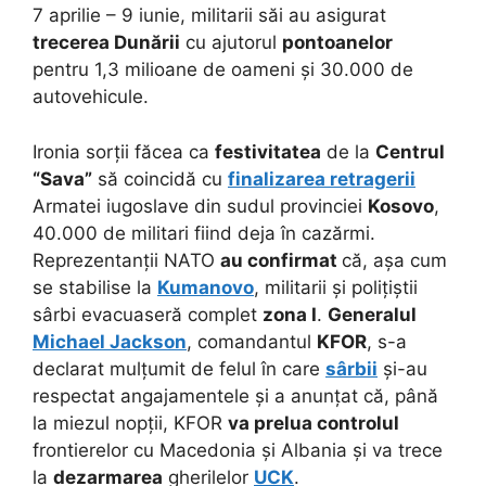
7 aprilie – 9 iunie, militarii săi au asigurat
trecerea Dunării
cu ajutorul
pontoanelor
pentru 1,3 milioane de oameni și 30.000 de
autovehicule.
Ironia sorții făcea ca
festivitatea
de la
Centrul
“Sava”
să coincidă cu
finalizarea retragerii
Armatei iugoslave din sudul provinciei
Kosovo
,
40.000 de militari fiind deja în cazărmi.
Reprezentanții NATO
au confirmat
că, așa cum
se stabilise la
Kumanovo
, militarii și polițiștii
sârbi evacuaseră complet
zona I
.
Generalul
Michael Jackson
, comandantul
KFOR
, s-a
declarat mulțumit de felul în care
sârbii
și-au
respectat angajamentele și a anunțat că, până
la miezul nopții, KFOR
va prelua controlul
frontierelor cu Macedonia și Albania și va trece
la
dezarmarea
gherilelor
UCK
.