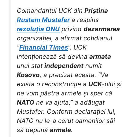
Comandantul UCK din
Priștina
Rustem Mustafer
a respins
rezoluția ONU
privind
dezarmarea
organizației, a afirmat cotidianul
“
Financial Times
“. UCK
intenționează să devina
armata
unui stat
independent
numit
Kosovo
, a precizat acesta. “Va
exista o reconstrucție a
UCK
-ului și
ne vom păstra armele și sper că
NATO
ne va ajuta,” a adăugat
Mustafer. Conform declarației lui,
NATO nu le-a cerut oamenilor săi
să depună
armele
.