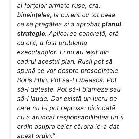
al forțelor armate ruse, era,
bineînțeles, la curent cu tot ceea
ce se pregătea și a aprobat
planul
strategic
. Aplicarea concretă, oră
cu oră, a fost problema
executanților. Ei nu au ieșit din
cadrul acestui plan. Rușii pot să
spună ce vor despre președintele
Boris Elțîn. Pot să-l iubească. Pot
să-l deteste. Pot să-l blameze sau
să-l laude. Dar există un lucru pe
care nu i-l pot reproșa: niciodată
nu a aruncat responsabilitatea unui
ordin asupra celor cărora le-a dat
acest ordin.”