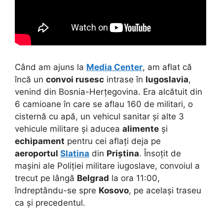
Când am ajuns la
Media Center
, am aflat că
încă un
convoi rusesc
intrase în
Iugoslavia
,
venind din Bosnia-Herțegovina. Era alcătuit din
6 camioane în care se aflau 160 de militari, o
cisternă cu apă, un vehicul sanitar și alte 3
vehicule militare și aducea
alimente
și
echipament
pentru cei aflați deja pe
aeroportul
Slatina
din
Priștina
. Însoțit de
mașini ale Poliției militare iugoslave, convoiul a
trecut pe lângă
Belgrad
la ora 11:00,
îndreptându-se spre
Kosovo
, pe același traseu
ca și precedentul.