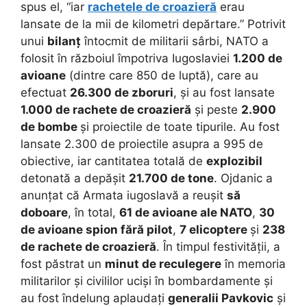
spus el, “iar
rachetele de croazieră
erau
lansate de la mii de kilometri depărtare.” Potrivit
unui
bilanț
întocmit de militarii sârbi, NATO a
folosit în războiul împotriva Iugoslaviei
1.200 de
avioane
(dintre care 850 de luptă), care au
efectuat
26.300 de zboruri
, și au fost lansate
1.000 de rachete de croazieră
și peste
2.900
de bombe
și proiectile de toate tipurile. Au fost
lansate 2.300 de proiectile asupra a 995 de
obiective, iar cantitatea totală de
explozibil
detonată a depășit
21.700 de tone
. Ojdanic a
anunțat că Armata iugoslavă a reușit
să
doboare
, în total,
61 de avioane ale NATO
,
30
de avioane spion fără pilot
,
7 elicoptere
și
238
de rachete de croazieră
. În timpul festivității, a
fost păstrat un
minut de reculegere
în memoria
militarilor și civililor uciși în bombardamente și
au fost îndelung aplaudați
generalii Pavkovic
și