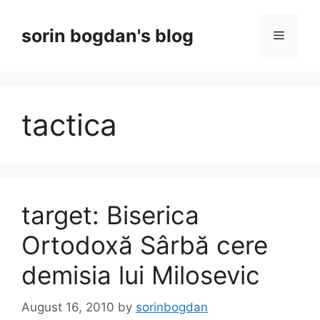
Skip
to
sorin bogdan's blog
Menu
content
tactica
target: Biserica
Ortodoxă Sârbă cere
demisia lui Milosevic
August 16, 2010
by
sorinbogdan