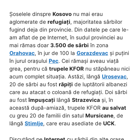
Șoselele dinspre
Kosovo
nu mai erau
aglomerate de
refugiați
, majoritatea sârbilor
fugind deja din provincie. Din datele pe care le-
am aflat de pe Internet, în sudul provinciei au
mai rămas doar
3.500 de sârbi
în zona
Orahovac
, în jur de 100 la
Gorazdevac
și puțini
în jurul orașului
Pec
. Cei rămași aveau viață
grea, pentru că
trupele KFOR
nu stăpâneau nici
acum complet situația. Astăzi, lângă
Urosevac
,
20 de sârbi au fost
răpiți
de luptătorii albanezi
care au atacat o coloană de refugiați. Doi sârbi
au fost
împușcați
lângă
Strazevica
și, în
această după-amiază, trupele KFOR
au salvat
cu greu 20 de familii din satul
Mursicane
, de
lângă
Stimlje
, care erau asediate de
UCK
.
Discutând pe
Internet
cu sârbii din alte orașe,