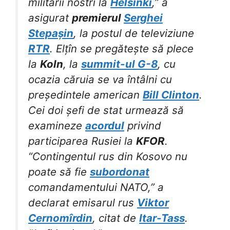
militarii nostri la
Helsinki
,” a
asigurat
premierul
Serghei
Stepașin
, la postul de televiziune
RTR
. Elțîn se pregătește să plece
la
Koln
, la
summit-ul G-8
, cu
ocazia căruia se va întâlni cu
președintele american
Bill Clinton
.
Cei doi șefi de stat urmează să
examineze
acordul
privind
participarea Rusiei la
KFOR
.
“Contingentul rus din Kosovo nu
poate să fie
subordonat
comandamentului NATO,” a
declarat emisarul rus
Viktor
Cernomîrdin
, citat de
Itar-Tass
.