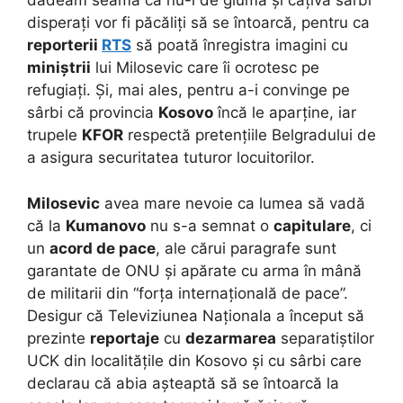
dădeam seama că nu-i de glumă și câțiva sârbi
disperați vor fi păcăliți să se întoarcă, pentru ca
reporterii
RTS
să poată înregistra imagini cu
miniștrii
lui Milosevic care îi ocrotesc pe
refugiați. Și, mai ales, pentru a-i convinge pe
sârbi că provincia
Kosovo
încă le aparține, iar
trupele
KFOR
respectă pretențiile Belgradului de
a asigura securitatea tuturor locuitorilor.
Milosevic
avea mare nevoie ca lumea să vadă
că la
Kumanovo
nu s-a semnat o
capitulare
, ci
un
acord de pace
, ale cărui paragrafe sunt
garantate de ONU și apărate cu arma în mână
de militarii din “forța internațională de pace”.
Desigur că Televiziunea Naționala a început să
prezinte
reportaje
cu
dezarmarea
separatiștilor
UCK din localitățile din Kosovo și cu sârbi care
declarau că abia așteaptă să se întoarcă la