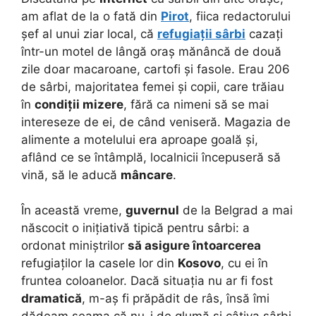
am aflat de la o fată din
Pirot
, fiica redactorului
șef al unui ziar local, că
refugiații sârbi
cazați
într-un motel de lângă oraș mănâncă de două
zile doar macaroane, cartofi și fasole. Erau 206
de sârbi, majoritatea femei și copii, care trăiau
în
condiții mizere
, fără ca nimeni să se mai
intereseze de ei, de când veniseră. Magazia de
alimente a motelului era aproape goală și,
aflând ce se întâmplă, localnicii începuseră să
vină, să le aducă
mâncare
.
În această vreme,
guvernul
de la Belgrad a mai
născocit o inițiativă tipică pentru sârbi: a
ordonat miniștrilor
să asigure întoarcerea
refugiaților la casele lor din
Kosovo
, cu ei în
fruntea coloanelor. Dacă situația nu ar fi fost
dramatică
, m-aș fi prăpădit de râs, însă îmi