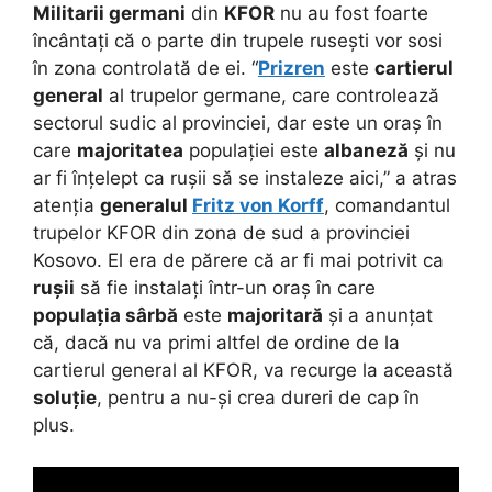
Militarii germani
din
KFOR
nu au fost foarte
încântați că o parte din trupele rusești vor sosi
în zona controlată de ei. “
Prizren
este
cartierul
general
al trupelor germane, care controlează
sectorul sudic al provinciei, dar este un oraș în
care
majoritatea
populației este
albaneză
și nu
ar fi înțelept ca rușii să se instaleze aici,” a atras
atenția
generalul
Fritz von Korff
, comandantul
trupelor KFOR din zona de sud a provinciei
Kosovo. El era de părere că ar fi mai potrivit ca
rușii
să fie instalați într-un oraș în care
populația sârbă
este
majoritară
și a anunțat
că, dacă nu va primi altfel de ordine de la
cartierul general al KFOR, va recurge la această
soluție
, pentru a nu-și crea dureri de cap în
plus.