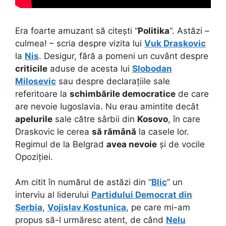
Era foarte amuzant să citești “
Politika
“. Astăzi –
culmea! – scria despre vizita lui
Vuk Draskovic
la
Nis
. Desigur, fără a pomeni un cuvânt despre
criticile
aduse de acesta lui
Slobodan
Milosevic
sau despre declarațiile sale
referitoare la
schimbările democratice
de care
are nevoie Iugoslavia. Nu erau amintite decât
apelurile
sale către sârbii din
Kosovo
, în care
Draskovic le cerea
să rămână
la casele lor.
Regimul de la Belgrad
avea nevoie
și de vocile
Opoziției.
Am citit în numărul de astăzi din “
Blic
” un
interviu al liderului
Partidului Democrat din
Serbia
,
Vojislav Kostunica
, pe care mi-am
propus să-l urmăresc atent, de când
Nelu