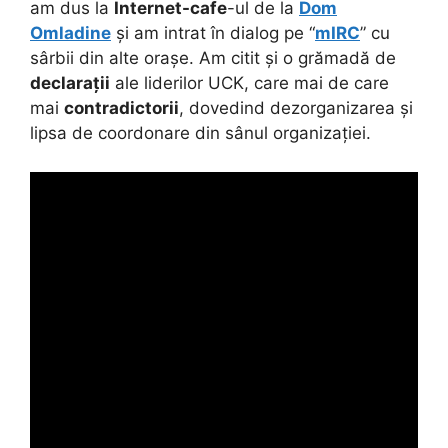
am dus la
Internet-cafe
-ul de la
Dom
Omladine
și am intrat în dialog pe “
mIRC
” cu
sârbii din alte orașe. Am citit și o grămadă de
declarații
ale liderilor UCK, care mai de care
mai
contradictorii
, dovedind dezorganizarea și
lipsa de coordonare din sânul organizației.