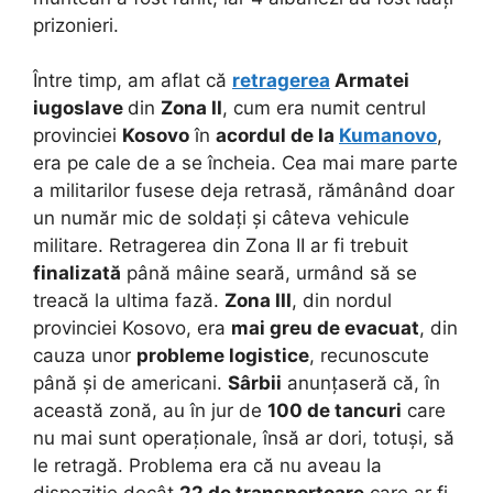
prizonieri.
Între timp, am aflat că
retragerea
Armatei
iugoslave
din
Zona II
, cum era numit centrul
provinciei
Kosovo
în
acordul de la
Kumanovo
,
era pe cale de a se încheia. Cea mai mare parte
a militarilor fusese deja retrasă, rămânând doar
un număr mic de soldați și câteva vehicule
militare. Retragerea din Zona II ar fi trebuit
finalizată
până mâine seară, urmând să se
treacă la ultima fază.
Zona III
, din nordul
provinciei Kosovo, era
mai greu de evacuat
, din
cauza unor
probleme logistice
, recunoscute
până și de americani.
Sârbii
anunțaseră că, în
această zonă, au în jur de
100 de tancuri
care
nu mai sunt operaționale, însă ar dori, totuși, să
le retragă. Problema era că nu aveau la