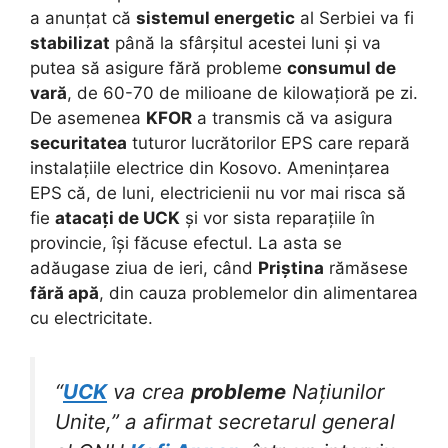
a anunțat că
sistemul energetic
al Serbiei va fi
stabilizat
până la sfârșitul acestei luni și va
putea să asigure fără probleme
consumul de
vară
, de 60-70 de milioane de kilowațioră pe zi.
De asemenea
KFOR
a transmis că va asigura
securitatea
tuturor lucrătorilor EPS care repară
instalațiile electrice din Kosovo. Amenințarea
EPS că, de luni, electricienii nu vor mai risca să
fie
atacați de UCK
și vor sista reparațiile în
provincie, își făcuse efectul. La asta se
adăugase ziua de ieri, când
Priștina
rămăsese
fără apă
, din cauza problemelor din alimentarea
cu electricitate.
“
UCK
va crea
probleme
Națiunilor
Unite,” a afirmat secretarul general