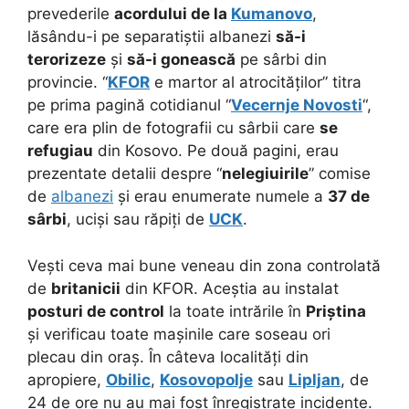
prevederile
acordului de la
Kumanovo
,
lăsându-i pe separatiștii albanezi
să-i
terorizeze
și
să-i gonească
pe sârbi din
provincie. “
KFOR
e martor al atrocităților” titra
pe prima pagină cotidianul “
Vecernje Novosti
“,
care era plin de fotografii cu sârbii care
se
refugiau
din Kosovo. Pe două pagini, erau
prezentate detalii despre “
nelegiuirile
” comise
de
albanezi
și erau enumerate numele a
37 de
sârbi
, uciși sau răpiți de
UCK
.
Vești ceva mai bune veneau din zona controlată
de
britanicii
din KFOR. Aceștia au instalat
posturi de control
la toate intrările în
Priștina
și verificau toate mașinile care soseau ori
plecau din oraș. În câteva localități din
apropiere,
Obilic
,
Kosovopolje
sau
Lipljan
, de
24 de ore nu au mai fost înregistrate incidente.