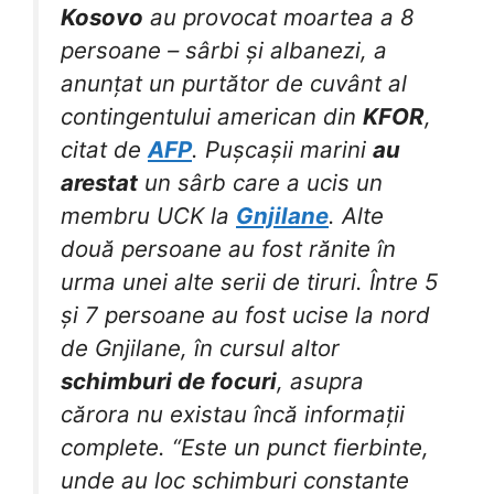
Kosovo
au provocat moartea a 8
persoane – sârbi și albanezi, a
anunțat un purtător de cuvânt al
contingentului american din
KFOR
,
citat de
AFP
. Pușcașii marini
au
arestat
un sârb care a ucis un
membru UCK la
Gnjilane
. Alte
două persoane au fost rănite în
urma unei alte serii de tiruri. Între 5
și 7 persoane au fost ucise la nord
de Gnjilane, în cursul altor
schimburi de focuri
, asupra
cărora nu existau încă informații
complete. “Este un punct fierbinte,
unde au loc schimburi constante