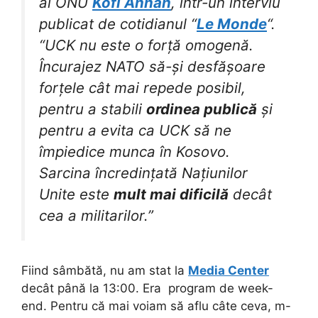
al ONU
Kofi Annan
, într-un interviu
publicat de cotidianul “
Le Monde
“.
“UCK nu este o forță omogenă.
Încurajez NATO să-și desfășoare
forțele cât mai repede posibil,
pentru a stabili
ordinea publică
și
pentru a evita ca UCK să ne
împiedice munca în Kosovo.
Sarcina încredințată Națiunilor
Unite este
mult mai dificilă
decât
cea a militarilor.”
Fiind sâmbătă, nu am stat la
Media Center
decât până la 13:00. Era program de week-
end. Pentru că mai voiam să aflu câte ceva, m-