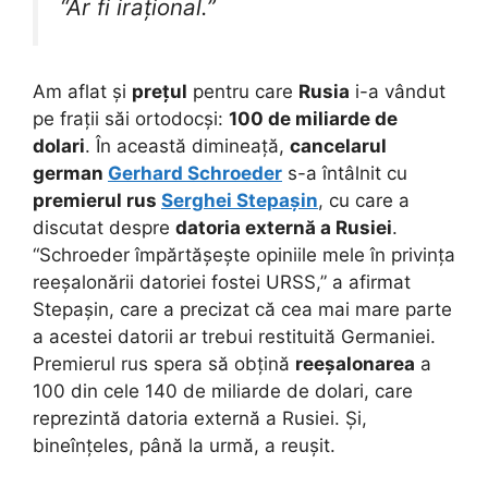
“Ar fi irațional.”
Am aflat și
prețul
pentru care
Rusia
i-a vândut
pe frații săi ortodocși:
100 de miliarde de
dolari
. În această dimineață,
cancelarul
german
Gerhard Schroeder
s-a întâlnit cu
premierul rus
Serghei Stepașin
, cu care a
discutat despre
datoria externă a Rusiei
.
“Schroeder împărtășește opiniile mele în privința
reeșalonării datoriei fostei URSS,” a afirmat
Stepașin, care a precizat că cea mai mare parte
a acestei datorii ar trebui restituită Germaniei.
Premierul rus spera să obțină
reeșalonarea
a
100 din cele 140 de miliarde de dolari, care
reprezintă datoria externă a Rusiei. Și,
bineînțeles, până la urmă, a reușit.