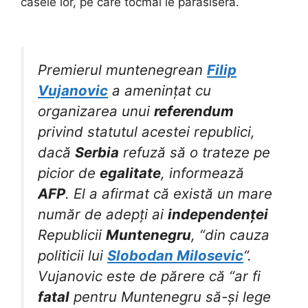
casele lor, pe care tocmai le părăsiseră.
Premierul muntenegrean
Filip
Vujanovic
a amenințat cu
organizarea unui
referendum
privind statutul acestei republici,
dacă
Serbia
refuză să o trateze pe
picior de
egalitate
, informează
AFP
. El a afirmat că există un mare
număr de adepți ai
independenței
Republicii
Muntenegru
, “din cauza
politicii lui
Slobodan Milosevic
“.
Vujanovic este de părere că “ar fi
fatal
pentru Muntenegru să-și lege