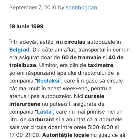
September 7, 2010
by
sorinbogdan
19 iunie 1999
Într-adevăr, astăzi
nu circulau
autobuzele în
Belgrad
. Din câte am aflat, transportul în comun
era asigurat doar de
60 de tramvaie
și
40 de
troleibuze
. Uimitor, era plin de
taximetre
,
șoferii răspunzând apelului directorului de la
compania “
Beotaksi
“, care îi rugase să circule
cât mai mult în acest week-end, pentru a
atenua lipsa autobuzelor. Nici
cursele
interurbane
nu puteau fi asigurate de
compania “
Lasta
“, care nu mai primise nici un
litru de
carburant
și a anunțat că autobuzele
sale vor circula doar între orele 5:00-8:00 și
17:00-21:00.
Autoritățile locale
nu știau ce să