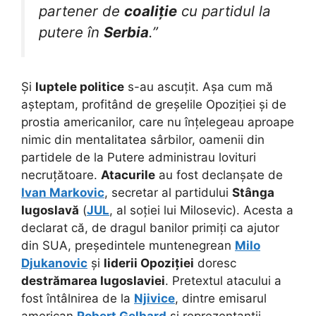
partener de
coaliție
cu partidul la
putere în
Serbia
.”
Și
luptele politice
s-au ascuțit. Așa cum mă
așteptam, profitând de greșelile Opoziției și de
prostia americanilor, care nu înțelegeau aproape
nimic din mentalitatea sârbilor, oamenii din
partidele de la Putere administrau lovituri
necruțătoare.
Atacurile
au fost declanșate de
Ivan Markovic
, secretar al partidului
Stânga
Iugoslavă
(
JUL
, al soției lui Milosevic). Acesta a
declarat că, de dragul banilor primiți ca ajutor
din SUA, președintele muntenegrean
Milo
Djukanovic
și
liderii Opoziției
doresc
destrămarea Iugoslaviei
. Pretextul atacului a
fost întâlnirea de la
Njivice
, dintre emisarul