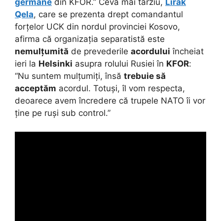
germane
din KFOR.” Ceva mai târziu,
Lirak
Qela
, care se prezenta drept comandantul
forțelor UCK din nordul provinciei Kosovo,
afirma că organizația separatistă este
nemulțumită
de prevederile
acordului
încheiat
ieri la
Helsinki
asupra rolului Rusiei în
KFOR
:
“Nu suntem mulțumiți, însă
trebuie să
acceptăm
acordul. Totuși, îl vom respecta,
deoarece avem încredere că trupele NATO îi vor
ține pe ruși sub control.”