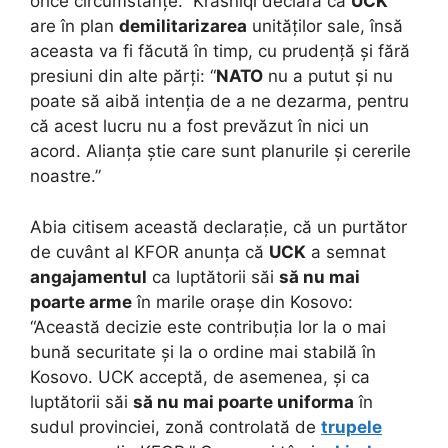
orice circumstanțe.” Krasniqi declara că
UCK
are în plan
demilitarizarea
unităților sale, însă
aceasta va fi făcută în timp, cu prudență și fără
presiuni din alte părți: “
NATO
nu a putut și nu
poate să aibă intenția de a ne dezarma, pentru
că acest lucru nu a fost prevăzut în nici un
acord. Alianța știe care sunt planurile și cererile
noastre.”
Abia citisem această declarație, că un purtător
de cuvânt al KFOR anunța că
UCK
a semnat
angajamentul
ca luptătorii săi
să nu mai
poarte arme
în marile orașe din Kosovo:
“Această decizie este contribuția lor la o mai
bună securitate și la o ordine mai stabilă în
Kosovo. UCK acceptă, de asemenea, și ca
luptătorii săi
să nu mai poarte uniforma
în
sudul provinciei, zonă controlată de
trupele