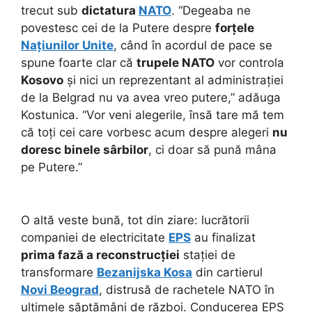
trecut sub
dictatura
NATO
. “Degeaba ne
povestesc cei de la Putere despre
forțele
Națiunilor Unite
, când în acordul de pace se
spune foarte clar că
trupele NATO
vor controla
Kosovo
și nici un reprezentant al administrației
de la Belgrad nu va avea vreo putere,” adăuga
Kostunica. “Vor veni alegerile, însă tare mă tem
că toți cei care vorbesc acum despre alegeri
nu
doresc binele sârbilor
, ci doar să pună mâna
pe Putere.”
O altă veste bună, tot din ziare: lucrătorii
companiei de electricitate
EPS
au finalizat
prima fază a reconstrucției
stației de
transformare
Bezanijska Kosa
din cartierul
Novi Beograd
, distrusă de rachetele NATO în
ultimele săptămâni de război. Conducerea EPS