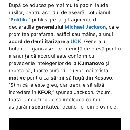
După ce aducea pe mai multe pagini laude
rușilor, pentru acordul de aseară, cotidianul
“
Politika
” publica pe larg fragmente din
declarațiile
generalului
Michael Jackson
, care
promitea parafarea, astăzi sau mâine, a unui
acord de demilitarizare a
UCK
. Generalul
britanic organizase o conferință de presă pentru
a anunța că acordul este conform cu
prevederile înțelegerilor de la
Kumanovo
și
repeta că, foarte curând, nu vor mai exista
motive
pentru ca
sârbii
să fugă din Kosovo
.
“Știm că le este greu, dar trebuie să aibă
încredere în
KFOR
,” spunea Jackson. “Acum,
toată lumea trebuie să înțeleagă că noi
asigurăm
securitatea
locuitorilor din provincie.”