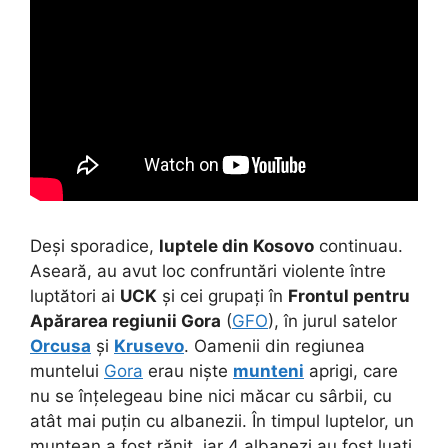
Deși sporadice,
luptele din Kosovo
continuau.
Aseară, au avut loc confruntări violente între
luptători ai
UCK
și cei grupați în
Frontul pentru
Apărarea regiunii Gora
(
GFO
), în jurul satelor
Orcusa
și
Krusevo
. Oamenii din regiunea
muntelui
Gora
erau niște
munteni
aprigi, care
nu se înțelegeau bine nici măcar cu sârbii, cu
atât mai puțin cu albanezii. În timpul luptelor, un
muntean a fost rănit, iar 4 albanezi au fost luați