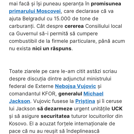
mai facă și își puneau speranța în
promisunea
primarului Moscovei
, care declarase că va
ajuta Belgradul cu 15.000 de tone de
carburanți. Cât despre
cererea
Consiliului local
ca Guvernul să-i permită să cumpere
combustibil de la firmele particulare, până acum
nu exista
nici un răspuns
.
Toate ziarele pe care le-am citit astăzi scriau
despre discuția dintre adjunctul ministrului
federal de Externe
Nebojsa Vujovic
și
comandantul KFOR,
generalul
Michael
Jackson
. Vujovic fusese la
Priștina
și îi ceruse
lui Jackson
să dezarmeze
urgent unitățile
UCK
și să asigure
securitatea
tuturor locuitorilor din
Kosovo. El a acuzat forțele internaționale de
pace
că nu au reușit să îndeplinească