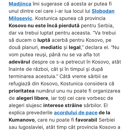
Madjinca
îmi sugerase că acesta ar putea fi
unul dintre cei care i-ar lua locul lui
Slobodan
Milosevic
. Kostunica spunea că provincia
Kosovo nu este încă pierdută
pentru Serbia,
dar va trebui luptat pentru aceasta. “Va trebui
să ducem o
luptă
acerbă pentru Kosovo, pe
două planuri,
mediatic
și
legal
,” declara el. “Nu
vom putea reuși, până nu se va afla tot
adevărul
despre ce s-a petrecut în Kosovo, atât
înainte de război, cât și în timpul și după
terminarea acestuia.” Câtă vreme sârbii se
refugiază din Kosovo, Kostunica considera că
prioritatea
numărul unu nu poate fi organizarea
de
alegeri libere
, iar toți cei care vorbesc de
alegeri slujesc
interese străine
sârbilor. El
explica prevederile
acordului de pace
de la
Kumanovo
, care nu poate fi
favorabil
Serbiei
sau Iugoslaviei, atât timp cât provincia Kosovo a