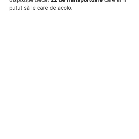
dispoziție decât
22 de transportoare
care ar fi
putut să le care de acolo.