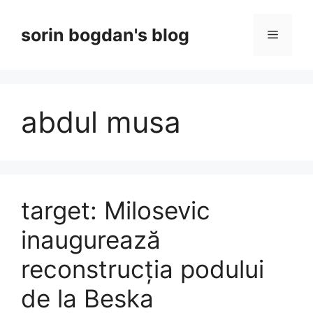
Skip
to
sorin bogdan's blog
Menu
content
abdul musa
target: Milosevic
inaugurează
reconstrucția podului
de la Beska