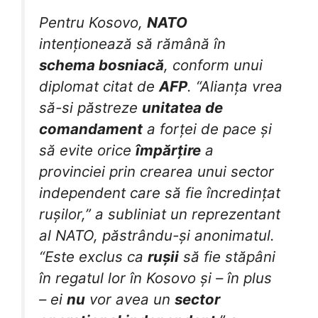
Pentru Kosovo,
NATO
intenționează să rămână în
schema bosniacă
, conform unui
diplomat citat de
AFP
. “Alianța vrea
să-si păstreze
unitatea de
comandament
a forței de pace și
să evite orice
împărțire
a
provinciei prin crearea unui sector
independent care să fie încredințat
rușilor,” a subliniat un reprezentant
al NATO, păstrându-și anonimatul.
“Este exclus ca
rușii
să fie stăpâni
în regatul lor în Kosovo și – în plus
– ei
nu
vor avea un
sector