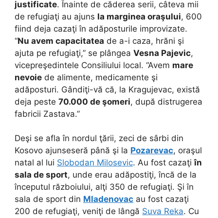
justificate
. Înainte de căderea serii, câteva mii
de refugiaţi au ajuns
la marginea oraşului
, 600
fiind deja cazaţi în adăposturile improvizate.
“
Nu avem capacitatea
de a-i caza, hrăni şi
ajuta pe refugiaţi,” se plângea
Vesna Pajevic
,
vicepreşedintele Consiliului local. “Avem
mare
nevoie
de alimente, medicamente şi
adăposturi. Gândiţi-vă că, la Kragujevac, există
deja peste
70.000 de şomeri
, după distrugerea
fabricii Zastava.”
Deşi se afla în nordul ţării, zeci de sârbi din
Kosovo ajunseseră până şi la
Pozarevac
, oraşul
natal al lui
Slobodan Milosevic
. Au fost cazaţi
în
sala de sport
, unde erau adăpostiţi, încă de la
începutul războiului, alţi 350 de refugiaţi. Şi în
sala de sport din
Mladenovac
au fost cazaţi
200 de refugiaţi, veniţi de lângă
Suva Reka
. Cu