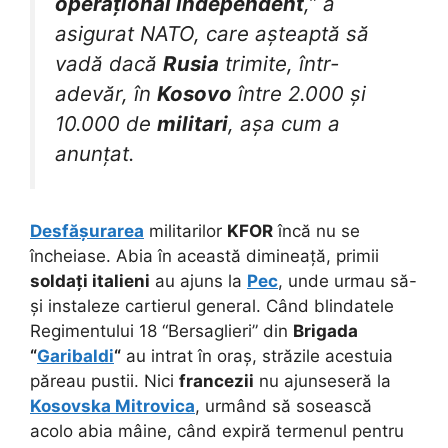
operațional independent
,” a
asigurat NATO, care așteaptă să
vadă dacă
Rusia
trimite, într-
adevăr, în
Kosovo
între 2.000 și
10.000 de
militari
, așa cum a
anunțat.
Desfășurarea
militarilor
KFOR
încă nu se
încheiase. Abia în această dimineață, primii
soldați italieni
au ajuns la
Pec
, unde urmau să-
și instaleze cartierul general. Când blindatele
Regimentului 18 “Bersaglieri” din
Brigada
“
Garibaldi
“
au intrat în oraș, străzile acestuia
păreau pustii. Nici
francezii
nu ajunseseră la
Kosovska Mitrovica
, urmând să sosească
acolo abia mâine, când expiră termenul pentru