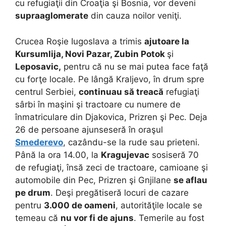
cu refugiaţii din Croaţia şi Bosnia, vor deveni
supraaglomerate
din cauza noilor veniţi.
Crucea Roşie Iugoslava a trimis
ajutoare la
Kursumlija, Novi Pazar, Zubin Potok
şi
Leposavic,
pentru că nu se mai putea face faţă
cu forţe locale. Pe lângă Kraljevo, în drum spre
centrul Serbiei,
continuau să treacă
refugiaţi
sârbi în maşini şi tractoare cu numere de
înmatriculare din Djakovica, Prizren şi Pec. Deja
26 de persoane ajunseseră în oraşul
Smederevo
, cazându-se la rude sau prieteni.
Până la ora 14.00, la
Kragujevac
sosiseră 70
de refugiaţi, însă zeci de tractoare, camioane şi
automobile din Pec, Prizren şi Gnjilane
se aflau
pe drum
. Deşi pregătiseră locuri de cazare
pentru
3.000 de oameni
, autorităţile locale se
temeau că
nu vor fi de ajuns
. Temerile au fost