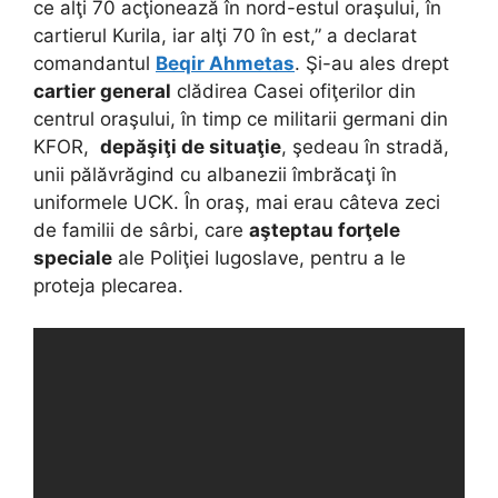
ce alţi 70 acţionează în nord-estul oraşului, în
cartierul Kurila, iar alţi 70 în est,” a declarat
comandantul
Beqir Ahmetas
. Şi-au ales drept
cartier general
clădirea Casei ofiţerilor din
centrul oraşului, în timp ce militarii germani din
KFOR,
depăşiţi de situaţie
, şedeau în stradă,
unii pălăvrăgind cu albanezii îmbrăcaţi în
uniformele UCK. În oraş, mai erau câteva zeci
de familii de sârbi, care
aşteptau forţele
speciale
ale Poliţiei Iugoslave, pentru a le
proteja plecarea.