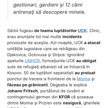
gestionari, gardieni şi 12 câini
antrenaţi să descopere minele.
Sârbii fugeau
de teama luptătorilor
UCK
. Zilnic,
erau anunţate tot mai multe
incidente
provocate de aceştia. Azi-noapte, UCK
a atacat
unităţile iugoslave care se retrăgeau din
Djakovica, Gotovusa şi Strpce. Ignorând
apelurile
UNHCR
, formaţiunile UCK
au obligat
sute de refugiaţi albanezi să se întoarcă în
Kosovo. 50 de luptători separatişti
au preluat
punctul de trecere a frontierei de la
Morina
şi
făceau pe grănicerii
. Degeaba le explica
Johann Fritsch
, purtătorul de cuvânt al
contingentului german din
KFOR
că şoseaua
dintre Morina şi Prizren este
nesigură
, gherilele