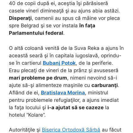
40 de copii după ei, aceştia îşi părăsiseră
casele vineri dimineaţă şi au ajuns abia astăzi.
Disperaţi
, oamenii au spus că mâine vor pleca
spre Belgrad şi se vor instala
în faţa
Parlamentului federal
.
O altă coloană venită de la Suva Reka a ajuns în
această seară şi în capitala iugoslavă, oprindu-
se în cartierul
Bubanj Potok
, de la periferie.
Erau plecaţi de vineri de la prânz şi avuseseră
mari probleme pe drum
, nimeni nevoind să-i
ajute să-şi alimenteze maşinile cu
carburanţi
.
Aflând de ei,
Bratislava Morina
, ministrul
pentru problemele refugiaţilor, a ajuns imediat
la faţa locului şi
i-a ajutat să se cazeze
la
hotelul “Kolare”.
Autorităţile şi
Biserica Ortodoxă Sârbă
au făcut