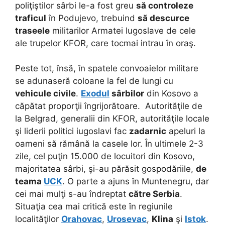
poliţiştilor sârbi le-a fost greu
să controleze
traficul
în Podujevo, trebuind
să descurce
traseele
militarilor Armatei Iugoslave de cele
ale trupelor KFOR, care tocmai intrau în oraş.
Peste tot, însă, în spatele convoaielor militare
se adunaseră coloane la fel de lungi cu
vehicule civile
.
Exodul
sârbilor
din Kosovo a
căpătat proporţii îngrijorătoare. Autorităţile de
la Belgrad, generalii din KFOR, autorităţile locale
şi liderii politici iugoslavi fac
zadarnic
apeluri la
oameni să rămână la casele lor. În ultimele 2-3
zile, cel puţin 15.000 de locuitori din Kosovo,
majoritatea sârbi, şi-au părăsit gospodăriile,
de
teama
UCK
. O parte a ajuns în Muntenegru, dar
cei mai mulţi s-au îndreptat
către Serbia
.
Situaţia cea mai critică este în regiunile
localităţilor
Orahovac
,
Urosevac
,
Klina
şi
Istok
.