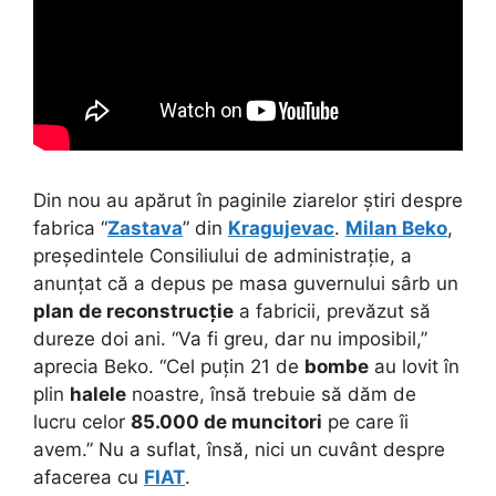
Din nou au apărut în paginile ziarelor știri despre
fabrica “
Zastava
” din
Kragujevac
.
Milan Beko
,
președintele Consiliului de administrație, a
anunțat că a depus pe masa guvernului sârb un
plan de reconstrucție
a fabricii, prevăzut să
dureze doi ani.
“Va fi greu, dar nu imposibil,”
aprecia Beko. “Cel puțin 21 de
bombe
au lovit în
plin
halele
noastre, însă trebuie să dăm de
lucru celor
85.000 de muncitori
pe care îi
avem.” Nu a suflat, însă, nici un cuvânt despre
afacerea cu
FIAT
.