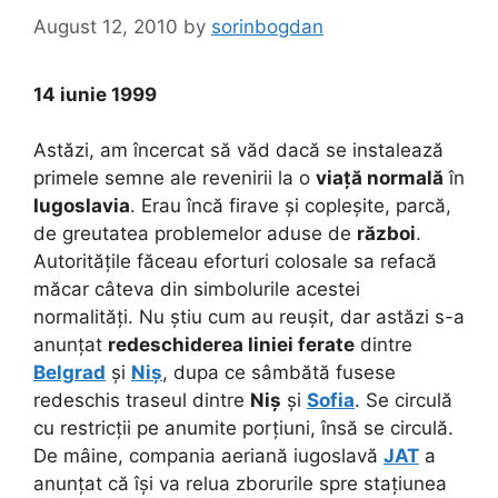
August 12, 2010
by
sorinbogdan
14 iunie 1999
Astăzi, am încercat să văd dacă se instalează
primele semne ale revenirii la o
viață normală
în
Iugoslavia
. Erau încă firave și copleșite, parcă,
de greutatea problemelor aduse de
război
.
Autoritățile făceau eforturi colosale sa refacă
măcar câteva din simbolurile acestei
normalități. Nu știu cum au reușit, dar astăzi s-a
anunțat
redeschiderea liniei ferate
dintre
Belgrad
și
Niș
, dupa ce sâmbătă fusese
redeschis traseul dintre
Niș
și
Sofia
. Se circulă
cu restricții pe anumite porțiuni, însă se circulă.
De mâine, compania aeriană iugoslavă
JAT
a
anunțat că își va relua zborurile spre stațiunea