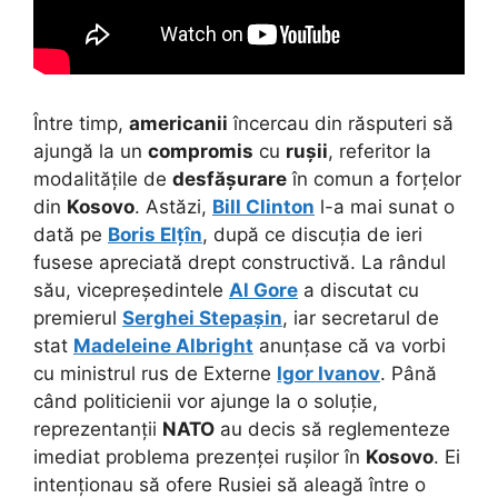
Între timp,
americanii
încercau din răsputeri să
ajungă la un
compromis
cu
rușii
, referitor la
modalitățile de
desfășurare
în comun a forțelor
din
Kosovo
. Astăzi,
Bill Clinton
l-a mai sunat o
dată pe
Boris Elțîn
, după ce discuția de ieri
fusese apreciată drept constructivă. La rândul
său, vicepreședintele
Al Gore
a discutat cu
premierul
Serghei Stepașin
, iar secretarul de
stat
Madeleine Albright
anunțase că va vorbi
cu ministrul rus de Externe
Igor Ivanov
. Până
când politicienii vor ajunge la o soluție,
reprezentanții
NATO
au decis să reglementeze
imediat problema prezenței rușilor în
Kosovo
. Ei
intenționau să ofere Rusiei să aleagă între o