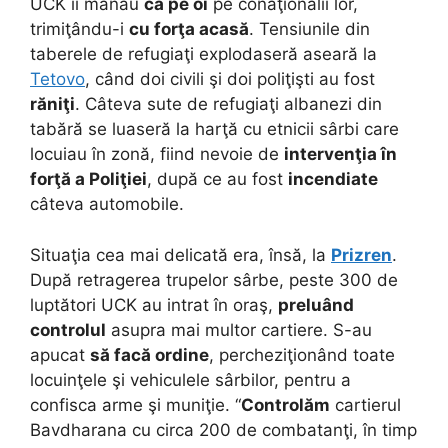
UCK îi mânau
ca pe oi
pe conaţionalii lor,
trimiţându-i
cu forţa acasă
. Tensiunile din
taberele de refugiaţi explodaseră aseară la
Tetovo
, când doi civili şi doi poliţişti au fost
răniţi
. Câteva sute de refugiaţi albanezi din
tabără se luaseră la harţă cu etnicii sârbi care
locuiau în zonă, fiind nevoie de
intervenţia în
forţă a Poliţiei
, după ce au fost
incendiate
câteva automobile.
Situaţia cea mai delicată era, însă, la
Prizren
.
După retragerea trupelor sârbe, peste 300 de
luptători UCK au intrat în oraş,
preluând
controlul
asupra mai multor cartiere. S-au
apucat
să facă ordine
, percheziţionând toate
locuinţele şi vehiculele sârbilor, pentru a
confisca arme şi muniţie. “
Controlăm
cartierul
Bavdharana cu circa 200 de combatanţi, în timp