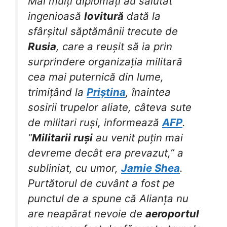
Mai mulți diplomați au salutat
ingenioasă
lovitură
dată la
sfârșitul săptămânii trecute de
Rusia
, care a reușit să ia prin
surprindere organizația militară
cea mai puternică din lume,
trimițând la
Priștina
, înaintea
sosirii trupelor aliate, câteva sute
de militari ruși, informează
AFP
.
“
Militarii ruși
au venit puțin mai
devreme decât era prevazut,” a
subliniat, cu umor,
Jamie Shea
.
Purtătorul de cuvânt a fost pe
punctul de a spune că Alianța nu
are neapărat nevoie de
aeroportul