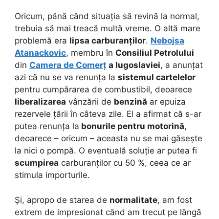
Oricum, până când situația să revină la normal,
trebuia să mai treacă multă vreme. O altă mare
problemă era
lipsa carburanților
.
Nebojsa
Atanackovic
, membru în
Consiliul Petrolului
din
Camera de Comerț
a Iugoslaviei
, a anunțat
azi că nu se va renunța la
sistemul cartelelor
pentru cumpărarea de combustibil, deoarece
liberalizarea
vânzării de
benzină
ar epuiza
rezervele țării în câteva zile. El a afirmat că s-ar
putea renunța la
bonurile pentru motorină
,
deoarece – oricum – aceasta nu se mai găsește
la nici o pompă. O eventuală soluție ar putea fi
scumpirea
carburanților cu 50 %, ceea ce ar
stimula importurile.
Și, apropo de starea de
normalitate
, am fost
extrem de impresionat când am trecut pe lângă