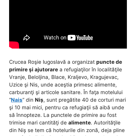
Crucea Roşie Iugoslavă a organizat
puncte de
primire şi ajutorare
a refugiaţilor în localităţile
Vranje, Beloljina, Blace, Kraljevo, Kragujevac,
Uzice şi Nis, unde aceştia primesc alimente,
carburanţi şi articole sanitare. În faţa motelului
“
Nais
” din
Niș
, sunt pregătite 40 de corturi mari
şi 10 mai mici, pentru ca refugiaţii să aibă unde
să înnopteze. La punctele de primire au fost
trimise mari cantităţi de
alimente
. Autorităţile
din Niș se tem că hotelurile din zonă, deja pline