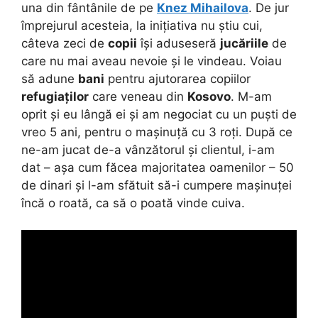
una din fântânile de pe
Knez Mihailova
. De jur
împrejurul acesteia, la inițiativa nu știu cui,
câteva zeci de
copii
își aduseseră
jucăriile
de
care nu mai aveau nevoie și le vindeau. Voiau
să adune
bani
pentru ajutorarea copiilor
refugiaților
care veneau din
Kosovo
. M-am
oprit și eu lângă ei și am negociat cu un puști de
vreo 5 ani, pentru o mașinuță cu 3 roți. După ce
ne-am jucat de-a vânzătorul și clientul, i-am
dat – așa cum făcea majoritatea oamenilor – 50
de dinari și l-am sfătuit să-i cumpere mașinuței
încă o roată, ca să o poată vinde cuiva.