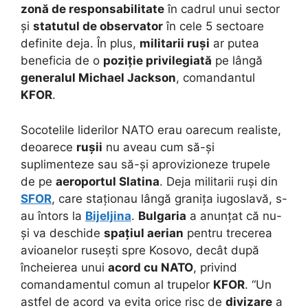
zonă de responsabilitate
în cadrul unui sector
și
statutul de observator
în cele 5 sectoare
definite deja. În plus,
militarii ruși
ar putea
beneficia de o
poziție privilegiată
pe lângă
generalul Michael Jackson
, comandantul
KFOR
.
Socotelile liderilor NATO erau oarecum realiste,
deoarece
rușii
nu aveau cum să-și
suplimenteze sau să-și aprovizioneze trupele
de pe
aeroportul Slatina
. Deja militarii ruși din
SFOR
, care staționau lângă granița iugoslavă, s-
au întors la
Bijeljina
.
Bulgaria
a anunțat că nu-
și va deschide
spațiul aerian
pentru trecerea
avioanelor rusești spre Kosovo, decât după
încheierea unui
acord cu NATO
, privind
comandamentul comun al trupelor
KFOR
. “Un
astfel de acord va evita orice risc de
divizare
a