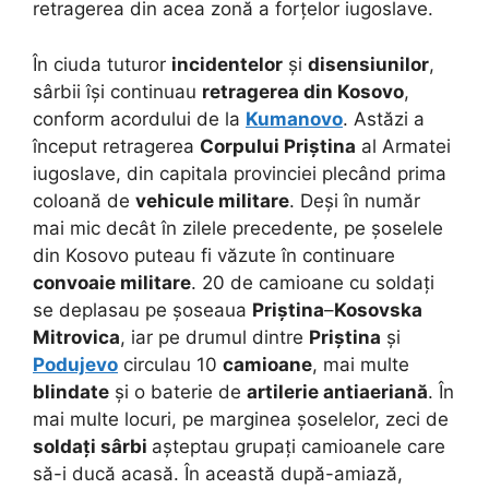
retragerea din acea zonă a forțelor iugoslave.
În ciuda tuturor
incidentelor
și
disensiunilor
,
sârbii își continuau
retragerea din Kosovo
,
conform acordului de la
Kumanovo
. Astăzi a
început retragerea
Corpului Priștina
al Armatei
iugoslave, din capitala provinciei plecând prima
coloană de
vehicule militare
. Deși în număr
mai mic decât în zilele precedente, pe șoselele
din Kosovo puteau fi văzute în continuare
convoaie militare
. 20 de camioane cu soldați
se deplasau pe șoseaua
Priștina
–
Kosovska
Mitrovica
, iar pe drumul dintre
Priștina
și
Podujevo
circulau 10
camioane
, mai multe
blindate
și o baterie de
artilerie antiaeriană
. În
mai multe locuri, pe marginea șoselelor, zeci de
soldați sârbi
așteptau grupați camioanele care
să-i ducă acasă. În această după-amiază,