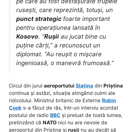
pe care au fost desfășurate trupele
rusești, care reprezintă, totuși, un
punct strategic
foarte important
pentru operațiunea lansată în
Kosovo
. “
Rușii
au jucat bine cu
puține cărți,” a recunoscut un
diplomat. “Au reușit o mișcare
ingenioasă, o manevră frumoasă.”
Circul din jurul
aeroportului
Slatina
din
Priștina
continua și astăzi, situația atingând culmi ale
ridicolului. Ministrul britanic de Externe
Robin
Cook
s-a făcut de râs, într-un interviu acordat
postului de radio
BBC
și preluat de toată lumea,
pretinzând că
NATO
nici nu are nevoie de
aeroportul din Priștina și
rușii
nu au decât să