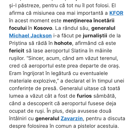
și-l păstreze, pentru că tot nu îl pot folosi. El
afirma că misiunea cea mai importantă a
KFOR
în acest moment este
menținerea încetării
focului
în
Kosovo
. La rândul său,
generalul
Michael Jackson
i-a făcut pe
jurnaliștii
de la
Priștina să râdă în
hohote
, afirmând că este
fericit
să lase aeroportul Slatina în mâinile
rușilor. “Sincer, acum, când am văzut terenul,
cred că aeroportul este prea departe de oraș.
Eram îngrijorat în legătură cu eventualele
materiale explozive,” a declarat el în timpul unei
conferințe de presă. Generalul uitase că toată
lumea a văzut cât a fost de
furios
sâmbătă,
când a descoperit că aeroportul fusese deja
ocupat de ruși. În plus, deja avusese două
întâlniri cu
generalul
Zavarzin
, pentru a discuta
despre folosirea în comun a pistelor acestuia.