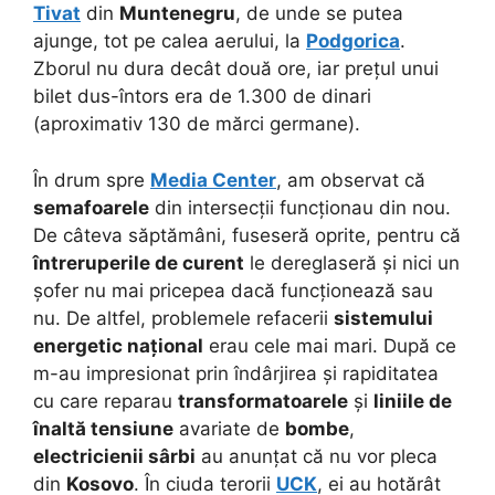
Tivat
din
Muntenegru
, de unde se putea
ajunge, tot pe calea aerului, la
Podgorica
.
Zborul nu dura decât două ore, iar prețul unui
bilet dus-întors era de 1.300 de dinari
(aproximativ 130 de mărci germane).
În drum spre
Media Center
, am observat că
semafoarele
din intersecții funcționau din nou.
De câteva săptămâni, fuseseră oprite, pentru că
întreruperile de curent
le dereglaseră și nici un
șofer nu mai pricepea dacă funcționează sau
nu. De altfel, problemele refacerii
sistemului
energetic național
erau cele mai mari. După ce
m-au impresionat prin îndârjirea și rapiditatea
cu care reparau
transformatoarele
și
liniile de
înaltă tensiune
avariate de
bombe
,
electricienii sârbi
au anunțat că nu vor pleca
din
Kosovo
. În ciuda terorii
UCK
, ei au hotărât