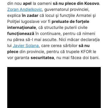
din nou
apel
la oameni
să nu plece din Kosovo
.
Zoran Andjelkovic
, guvernatorul provinciei,
explica
în zadar
că locul şi funcţiile Armatei şi
Poliţiei Iugoslave vor fi
preluate de forţele
internaţionale
, că structurile puterii civile
funcţionează
în continuare, pentru că nimeni
nu părea să-l mai asculte. Nici măcar declaraţia
lui
Javier Solana
, care cerea sârbilor
să nu
plece
din provincie, pentru că trupele KFOR le
vor garanta
securitatea
, nu mai făcea doi bani.