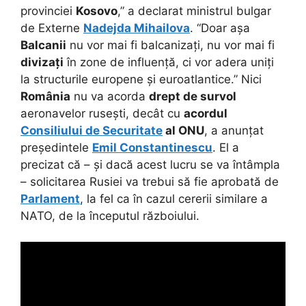
provinciei
Kosovo
,” a declarat ministrul bulgar
de Externe
Nadejda Mihailova
. “Doar așa
Balcanii
nu vor mai fi balcanizați, nu vor mai fi
divizați
în zone de influență, ci vor adera uniți
la structurile europene și euroatlantice.” Nici
România
nu va acorda
drept de survol
aeronavelor rusești, decât cu
acordul
Consiliului de Securitate
al ONU
, a anunțat
președintele
Emil Constantinescu
. El a
precizat că – și dacă acest lucru se va întâmpla
– solicitarea Rusiei va trebui să fie aprobată de
Parlament
, la fel ca în cazul cererii similare a
NATO, de la începutul războiului.