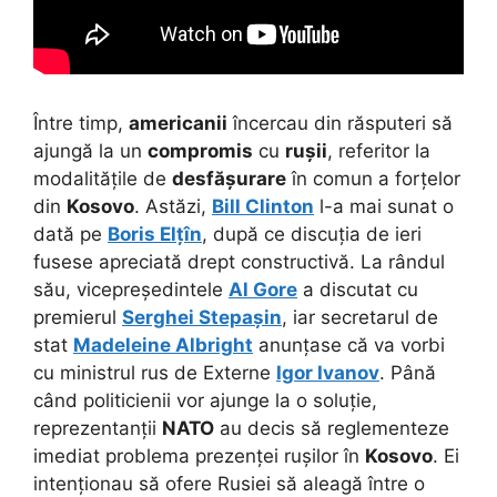
Între timp,
americanii
încercau din răsputeri să
ajungă la un
compromis
cu
rușii
, referitor la
modalitățile de
desfășurare
în comun a forțelor
din
Kosovo
. Astăzi,
Bill Clinton
l-a mai sunat o
dată pe
Boris Elțîn
, după ce discuția de ieri
fusese apreciată drept constructivă. La rândul
său, vicepreședintele
Al Gore
a discutat cu
premierul
Serghei Stepașin
, iar secretarul de
stat
Madeleine Albright
anunțase că va vorbi
cu ministrul rus de Externe
Igor Ivanov
. Până
când politicienii vor ajunge la o soluție,
reprezentanții
NATO
au decis să reglementeze
imediat problema prezenței rușilor în
Kosovo
. Ei
intenționau să ofere Rusiei să aleagă între o