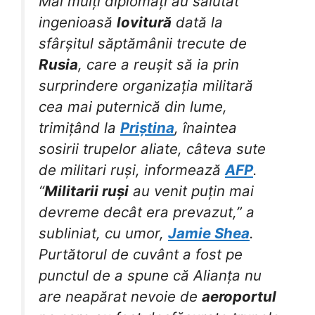
Mai mulți diplomați au salutat
ingenioasă
lovitură
dată la
sfârșitul săptămânii trecute de
Rusia
, care a reușit să ia prin
surprindere organizația militară
cea mai puternică din lume,
trimițând la
Priștina
, înaintea
sosirii trupelor aliate, câteva sute
de militari ruși, informează
AFP
.
“
Militarii ruși
au venit puțin mai
devreme decât era prevazut,” a
subliniat, cu umor,
Jamie Shea
.
Purtătorul de cuvânt a fost pe
punctul de a spune că Alianța nu
are neapărat nevoie de
aeroportul