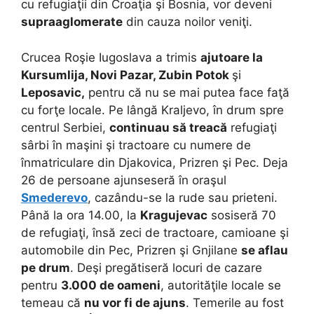
cu refugiaţii din Croaţia şi Bosnia, vor deveni
supraaglomerate
din cauza noilor veniţi.
Crucea Roşie Iugoslava a trimis
ajutoare la
Kursumlija, Novi Pazar, Zubin Potok
şi
Leposavic,
pentru că nu se mai putea face faţă
cu forţe locale. Pe lângă Kraljevo, în drum spre
centrul Serbiei,
continuau să treacă
refugiaţi
sârbi în maşini şi tractoare cu numere de
înmatriculare din Djakovica, Prizren şi Pec. Deja
26 de persoane ajunseseră în oraşul
Smederevo
, cazându-se la rude sau prieteni.
Până la ora 14.00, la
Kragujevac
sosiseră 70
de refugiaţi, însă zeci de tractoare, camioane şi
automobile din Pec, Prizren şi Gnjilane
se aflau
pe drum
. Deşi pregătiseră locuri de cazare
pentru
3.000 de oameni
, autorităţile locale se
temeau că
nu vor fi de ajuns
. Temerile au fost