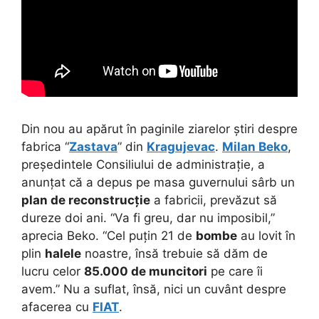
Din nou au apărut în paginile ziarelor știri despre
fabrica “
Zastava
” din
Kragujevac
.
Milan Beko
,
președintele Consiliului de administrație, a
anunțat că a depus pe masa guvernului sârb un
plan de reconstrucție
a fabricii, prevăzut să
dureze doi ani.
“Va fi greu, dar nu imposibil,”
aprecia Beko. “Cel puțin 21 de
bombe
au lovit în
plin
halele
noastre, însă trebuie să dăm de
lucru celor
85.000 de muncitori
pe care îi
avem.” Nu a suflat, însă, nici un cuvânt despre
afacerea cu
FIAT
.