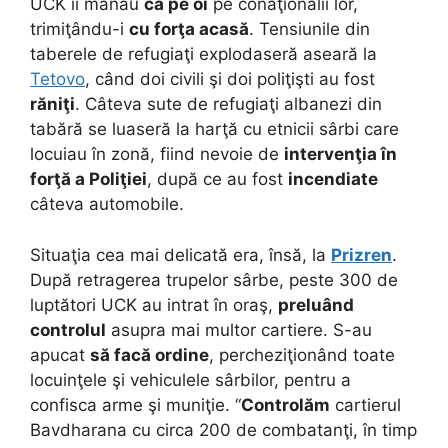
UCK îi mânau
ca pe oi
pe conaţionalii lor,
trimiţându-i
cu forţa acasă
. Tensiunile din
taberele de refugiaţi explodaseră aseară la
Tetovo
, când doi civili şi doi poliţişti au fost
răniţi
. Câteva sute de refugiaţi albanezi din
tabără se luaseră la harţă cu etnicii sârbi care
locuiau în zonă, fiind nevoie de
intervenţia în
forţă a Poliţiei
, după ce au fost
incendiate
câteva automobile.
Situaţia cea mai delicată era, însă, la
Prizren
.
După retragerea trupelor sârbe, peste 300 de
luptători UCK au intrat în oraş,
preluând
controlul
asupra mai multor cartiere. S-au
apucat
să facă ordine
, percheziţionând toate
locuinţele şi vehiculele sârbilor, pentru a
confisca arme şi muniţie. “
Controlăm
cartierul
Bavdharana cu circa 200 de combatanţi, în timp