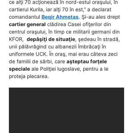
ce alţi 70 acţionează în nord-estul oraşului, în
cartierul Kurila, iar alţi 70 în est,” a declarat
comandantul
Beqir Ahmetas
. Şi-au ales drept
cartier general
clădirea Casei ofiţerilor din
centrul oraşului, în timp ce militarii germani din
KFOR,
depăşiţi de situaţie
, şedeau în stradă,
unii pălăvrăgind cu albanezii îmbrăcaţi în
uniformele UCK. În oraş, mai erau câteva zeci
de familii de sârbi, care
aşteptau forţele
speciale
ale Poliţiei Iugoslave, pentru a le
proteja plecarea.