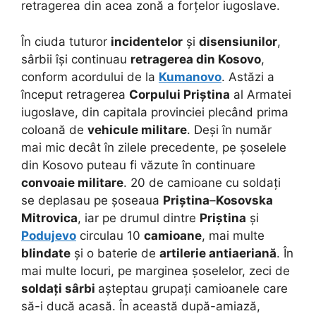
retragerea din acea zonă a forțelor iugoslave.
În ciuda tuturor
incidentelor
și
disensiunilor
,
sârbii își continuau
retragerea din Kosovo
,
conform acordului de la
Kumanovo
. Astăzi a
început retragerea
Corpului Priștina
al Armatei
iugoslave, din capitala provinciei plecând prima
coloană de
vehicule militare
. Deși în număr
mai mic decât în zilele precedente, pe șoselele
din Kosovo puteau fi văzute în continuare
convoaie militare
. 20 de camioane cu soldați
se deplasau pe șoseaua
Priștina
–
Kosovska
Mitrovica
, iar pe drumul dintre
Priștina
și
Podujevo
circulau 10
camioane
, mai multe
blindate
și o baterie de
artilerie antiaeriană
. În
mai multe locuri, pe marginea șoselelor, zeci de
soldați sârbi
așteptau grupați camioanele care
să-i ducă acasă. În această după-amiază,