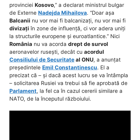
provinciei
Kosovo
,” a declarat ministrul bulgar
de Externe
Nadejda Mihailova
. “Doar așa
Balcanii
nu vor mai fi balcanizați, nu vor mai fi
divizați
în zone de influență, ci vor adera uniți
la structurile europene și euroatlantice.” Nici
România
nu va acorda
drept de survol
aeronavelor rusești, decât cu
acordul
Consiliului de Securitate
al ONU
, a anunțat
președintele
Emil Constantinescu
. El a
precizat că – și dacă acest lucru se va întâmpla
– solicitarea Rusiei va trebui să fie aprobată de
Parlament
, la fel ca în cazul cererii similare a
NATO, de la începutul războiului.