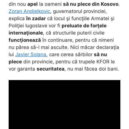
din nou
apel
la oameni
să nu plece din Kosovo
.
Zoran Andjelkovic
, guvernatorul provinciei,
explica
în zadar
că locul şi funcţiile Armatei şi
Poliţiei Iugoslave vor fi
preluate de forţele
internaţionale
, că structurile puterii civile
funcţionează
în continuare, pentru că nimeni
nu părea să-l mai asculte. Nici măcar declaraţia
lui
Javier Solana
, care cerea sârbilor
să nu
plece
din provincie, pentru că trupele KFOR le
vor garanta
securitatea
, nu mai făcea doi bani.