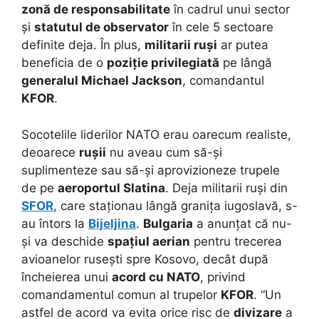
zonă de responsabilitate
în cadrul unui sector
și
statutul de observator
în cele 5 sectoare
definite deja. În plus,
militarii ruși
ar putea
beneficia de o
poziție privilegiată
pe lângă
generalul Michael Jackson
, comandantul
KFOR
.
Socotelile liderilor NATO erau oarecum realiste,
deoarece
rușii
nu aveau cum să-și
suplimenteze sau să-și aprovizioneze trupele
de pe
aeroportul Slatina
. Deja militarii ruși din
SFOR
, care staționau lângă granița iugoslavă, s-
au întors la
Bijeljina
.
Bulgaria
a anunțat că nu-
și va deschide
spațiul aerian
pentru trecerea
avioanelor rusești spre Kosovo, decât după
încheierea unui
acord cu NATO
, privind
comandamentul comun al trupelor
KFOR
. “Un
astfel de acord va evita orice risc de
divizare
a