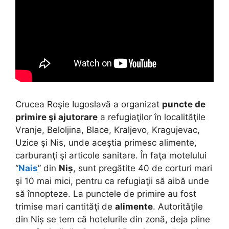
Crucea Roşie Iugoslavă a organizat
puncte de
primire şi ajutorare
a refugiaţilor în localităţile
Vranje, Beloljina, Blace, Kraljevo, Kragujevac,
Uzice şi Nis, unde aceştia primesc alimente,
carburanţi şi articole sanitare. În faţa motelului
“
Nais
” din
Niș
, sunt pregătite 40 de corturi mari
şi 10 mai mici, pentru ca refugiaţii să aibă unde
să înnopteze. La punctele de primire au fost
trimise mari cantităţi de
alimente
. Autorităţile
din Niș se tem că hotelurile din zonă, deja pline