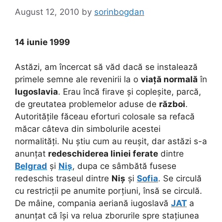
August 12, 2010
by
sorinbogdan
14 iunie 1999
Astăzi, am încercat să văd dacă se instalează
primele semne ale revenirii la o
viață normală
în
Iugoslavia
. Erau încă firave și copleșite, parcă,
de greutatea problemelor aduse de
război
.
Autoritățile făceau eforturi colosale sa refacă
măcar câteva din simbolurile acestei
normalități. Nu știu cum au reușit, dar astăzi s-a
anunțat
redeschiderea liniei ferate
dintre
Belgrad
și
Niș
, dupa ce sâmbătă fusese
redeschis traseul dintre
Niș
și
Sofia
. Se circulă
cu restricții pe anumite porțiuni, însă se circulă.
De mâine, compania aeriană iugoslavă
JAT
a
anunțat că își va relua zborurile spre stațiunea