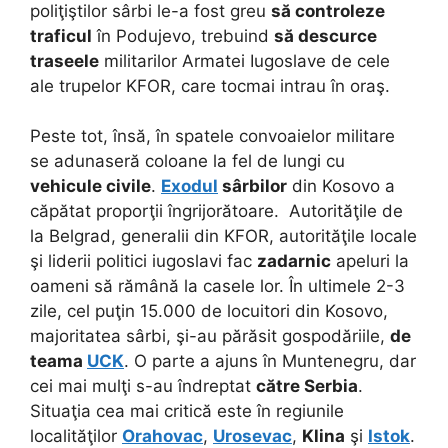
poliţiştilor sârbi le-a fost greu
să controleze
traficul
în Podujevo, trebuind
să descurce
traseele
militarilor Armatei Iugoslave de cele
ale trupelor KFOR, care tocmai intrau în oraş.
Peste tot, însă, în spatele convoaielor militare
se adunaseră coloane la fel de lungi cu
vehicule civile
.
Exodul
sârbilor
din Kosovo a
căpătat proporţii îngrijorătoare. Autorităţile de
la Belgrad, generalii din KFOR, autorităţile locale
şi liderii politici iugoslavi fac
zadarnic
apeluri la
oameni să rămână la casele lor. În ultimele 2-3
zile, cel puţin 15.000 de locuitori din Kosovo,
majoritatea sârbi, şi-au părăsit gospodăriile,
de
teama
UCK
. O parte a ajuns în Muntenegru, dar
cei mai mulţi s-au îndreptat
către Serbia
.
Situaţia cea mai critică este în regiunile
localităţilor
Orahovac
,
Urosevac
,
Klina
şi
Istok
.