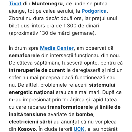
Tivat
din
Muntenegru
, de unde se putea
ajunge, tot pe calea aerului, la
Podgorica
.
Zborul nu dura decât două ore, iar prețul unui
bilet dus-întors era de 1.300 de dinari
(aproximativ 130 de mărci germane).
În drum spre
Media Center
, am observat că
semafoarele
din intersecții funcționau din nou.
De câteva săptămâni, fuseseră oprite, pentru că
întreruperile de curent
le dereglaseră și nici un
șofer nu mai pricepea dacă funcționează sau
nu. De altfel, problemele refacerii
sistemului
energetic național
erau cele mai mari. După ce
m-au impresionat prin îndârjirea și rapiditatea
cu care reparau
transformatoarele
și
liniile de
înaltă tensiune
avariate de
bombe
,
electricienii sârbi
au anunțat că nu vor pleca
din
Kosovo
. În ciuda terorii
UCK
, ei au hotărât