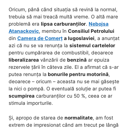
Oricum, până când situația să revină la normal,
trebuia să mai treacă multă vreme. O altă mare
problemă era
lipsa carburanților
.
Nebojsa
Atanackovic
, membru în
Consiliul Petrolului
din
Camera de Comerț
a Iugoslaviei
, a anunțat
azi că nu se va renunța la
sistemul cartelelor
pentru cumpărarea de combustibil, deoarece
liberalizarea
vânzării de
benzină
ar epuiza
rezervele țării în câteva zile. El a afirmat că s-ar
putea renunța la
bonurile pentru motorină
,
deoarece – oricum – aceasta nu se mai găsește
la nici o pompă. O eventuală soluție ar putea fi
scumpirea
carburanților cu 50 %, ceea ce ar
stimula importurile.
Și, apropo de starea de
normalitate
, am fost
extrem de impresionat când am trecut pe lângă