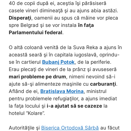
40 de copii după ei, aceştia îşi părăsiseră
casele vineri dimineaţă şi au ajuns abia astăzi.
Disperaţi
, oamenii au spus că mâine vor pleca
spre Belgrad şi se vor instala
în faţa
Parlamentului federal
.
O altă coloană venită de la Suva Reka a ajuns în
această seară şi în capitala iugoslavă, oprindu-
se în cartierul
Bubanj Potok
, de la periferie.
Erau plecaţi de vineri de la prânz şi avuseseră
mari probleme pe drum
, nimeni nevoind să-i
ajute să-şi alimenteze maşinile cu
carburanţi
.
Aflând de ei,
Bratislava Morina
, ministrul
pentru problemele refugiaţilor, a ajuns imediat
la faţa locului şi
i-a ajutat să se cazeze
la
hotelul “Kolare”.
Autorităţile şi
Biserica Ortodoxă Sârbă
au făcut