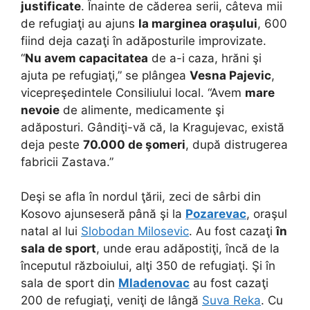
justificate
. Înainte de căderea serii, câteva mii
de refugiaţi au ajuns
la marginea oraşului
, 600
fiind deja cazaţi în adăposturile improvizate.
“
Nu avem capacitatea
de a-i caza, hrăni şi
ajuta pe refugiaţi,” se plângea
Vesna Pajevic
,
vicepreşedintele Consiliului local. “Avem
mare
nevoie
de alimente, medicamente şi
adăposturi. Gândiţi-vă că, la Kragujevac, există
deja peste
70.000 de şomeri
, după distrugerea
fabricii Zastava.”
Deşi se afla în nordul ţării, zeci de sârbi din
Kosovo ajunseseră până şi la
Pozarevac
, oraşul
natal al lui
Slobodan Milosevic
. Au fost cazaţi
în
sala de sport
, unde erau adăpostiţi, încă de la
începutul războiului, alţi 350 de refugiaţi. Şi în
sala de sport din
Mladenovac
au fost cazaţi
200 de refugiaţi, veniţi de lângă
Suva Reka
. Cu