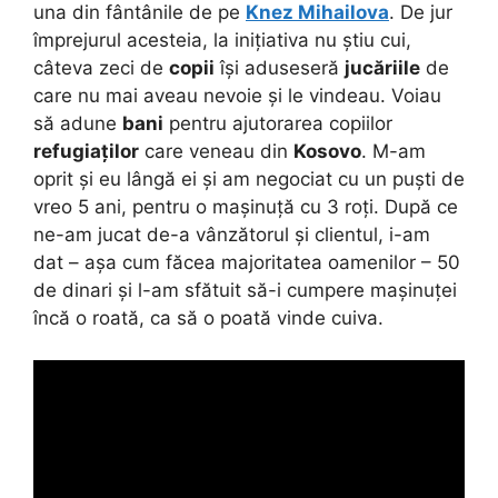
una din fântânile de pe
Knez Mihailova
. De jur
împrejurul acesteia, la inițiativa nu știu cui,
câteva zeci de
copii
își aduseseră
jucăriile
de
care nu mai aveau nevoie și le vindeau. Voiau
să adune
bani
pentru ajutorarea copiilor
refugiaților
care veneau din
Kosovo
. M-am
oprit și eu lângă ei și am negociat cu un puști de
vreo 5 ani, pentru o mașinuță cu 3 roți. După ce
ne-am jucat de-a vânzătorul și clientul, i-am
dat – așa cum făcea majoritatea oamenilor – 50
de dinari și l-am sfătuit să-i cumpere mașinuței
încă o roată, ca să o poată vinde cuiva.