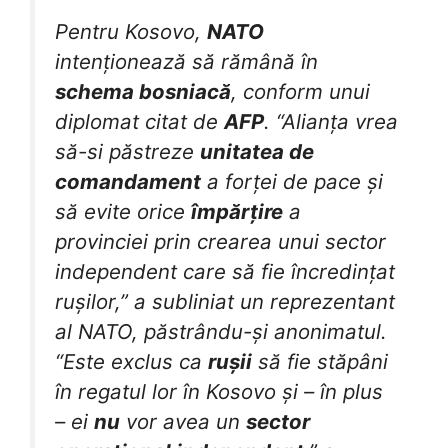
Pentru Kosovo,
NATO
intenționează să rămână în
schema bosniacă
, conform unui
diplomat citat de
AFP
. “Alianța vrea
să-si păstreze
unitatea de
comandament
a forței de pace și
să evite orice
împărțire
a
provinciei prin crearea unui sector
independent care să fie încredințat
rușilor,” a subliniat un reprezentant
al NATO, păstrându-și anonimatul.
“Este exclus ca
rușii
să fie stăpâni
în regatul lor în Kosovo și – în plus
– ei
nu
vor avea un
sector