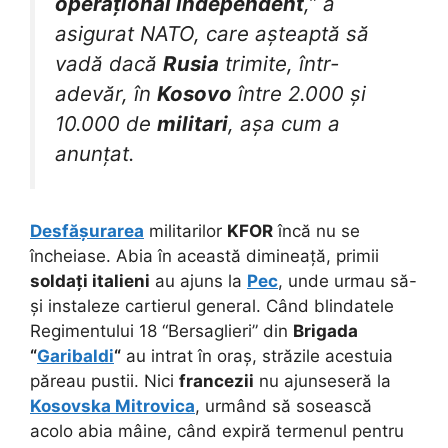
operațional independent
,” a
asigurat NATO, care așteaptă să
vadă dacă
Rusia
trimite, într-
adevăr, în
Kosovo
între 2.000 și
10.000 de
militari
, așa cum a
anunțat.
Desfășurarea
militarilor
KFOR
încă nu se
încheiase. Abia în această dimineață, primii
soldați italieni
au ajuns la
Pec
, unde urmau să-
și instaleze cartierul general. Când blindatele
Regimentului 18 “Bersaglieri” din
Brigada
“
Garibaldi
“
au intrat în oraș, străzile acestuia
păreau pustii. Nici
francezii
nu ajunseseră la
Kosovska Mitrovica
, urmând să sosească
acolo abia mâine, când expiră termenul pentru