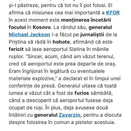
și-l păstreze, pentru că tot nu îl pot folosi. El
afirma că misiunea cea mai importantă a
KFOR
în acest moment este
menținerea încetării
focului
în
Kosovo
. La rândul său,
generalul
Michael Jackson
i-a făcut pe
jurnaliștii
de la
Priștina să râdă în
hohote
, afirmând că este
fericit
să lase aeroportul Slatina în mâinile
rușilor. “Sincer, acum, când am văzut terenul,
cred că aeroportul este prea departe de oraș.
Eram îngrijorat în legătură cu eventualele
materiale explozive,” a declarat el în timpul unei
conferințe de presă. Generalul uitase că toată
lumea a văzut cât a fost de
furios
sâmbătă,
când a descoperit că aeroportul fusese deja
ocupat de ruși. În plus, deja avusese două
întâlniri cu
generalul
Zavarzin
, pentru a discuta
despre folosirea în comun a pistelor acestuia.