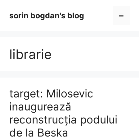
Skip
to
sorin bogdan's blog
Menu
content
librarie
target: Milosevic
inaugurează
reconstrucția podului
de la Beska