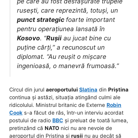
pe care au fost desfășurate trupele
rusești, care reprezintă, totuși, un
punct strategic
foarte important
pentru operațiunea lansată în
Kosovo
. “
Rușii
au jucat bine cu
puține cărți,” a recunoscut un
diplomat. “Au reușit o mișcare
ingenioasă, o manevră frumoasă.”
Circul din jurul
aeroportului
Slatina
din
Priștina
continua și astăzi, situația atingând culmi ale
ridicolului. Ministrul britanic de Externe
Robin
Cook
s-a făcut de râs, într-un interviu acordat
postului de radio
BBC
și preluat de toată lumea,
pretinzând că
NATO
nici nu are nevoie de
aeroportul din Priștina și
rușii
nu au decât să