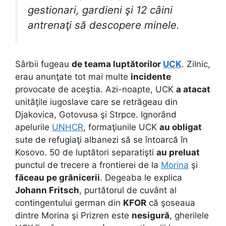
gestionari, gardieni şi 12 câini
antrenaţi să descopere minele.
Sârbii fugeau
de teama luptătorilor
UCK
. Zilnic,
erau anunţate tot mai multe
incidente
provocate de aceştia. Azi-noapte, UCK
a atacat
unităţile iugoslave care se retrăgeau din
Djakovica, Gotovusa şi Strpce. Ignorând
apelurile
UNHCR
, formaţiunile UCK
au obligat
sute de refugiaţi albanezi să se întoarcă în
Kosovo. 50 de luptători separatişti
au preluat
punctul de trecere a frontierei de la
Morina
şi
făceau pe grănicerii
. Degeaba le explica
Johann Fritsch
, purtătorul de cuvânt al
contingentului german din
KFOR
că şoseaua
dintre Morina şi Prizren este
nesigură
, gherilele