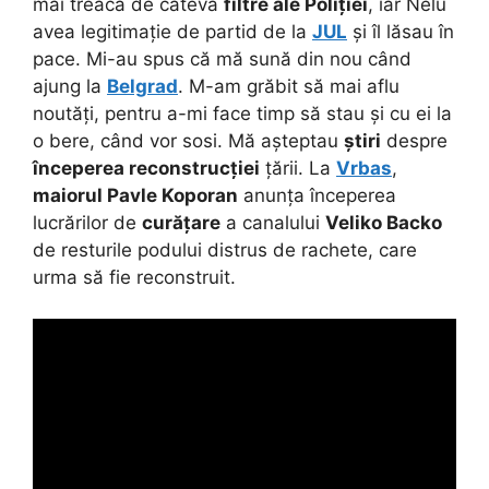
mai treacă de câteva
filtre ale Poliției
, iar Nelu
avea legitimație de partid de la
JUL
și îl lăsau în
pace. Mi-au spus că mă sună din nou când
ajung la
Belgrad
. M-am grăbit să mai aflu
noutăți, pentru a-mi face timp să stau și cu ei la
o bere, când vor sosi. Mă așteptau
știri
despre
începerea reconstrucției
țării. La
Vrbas
,
maiorul Pavle Koporan
anunța începerea
lucrărilor de
curățare
a canalului
Veliko Backo
de resturile podului distrus de rachete, care
urma să fie reconstruit.