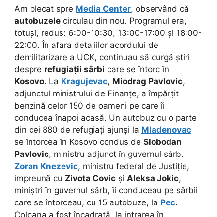
Am plecat spre
Media Center
, observând că
autobuzele
circulau din nou. Programul era,
totuși, redus: 6:00-10:30, 13:00-17:00 și 18:00-
22:00. În afara detaliilor acordului de
demilitarizare a UCK, continuau să curgă știri
despre
refugiații sârbi
care se întorc în
Kosovo
. La
Kragujevac
,
Miodrag Pavlovic
,
adjunctul ministrului de Finanțe, a împărțit
benzină celor 150 de oameni pe care îi
conducea înapoi acasă. Un autobuz cu o parte
din cei 880 de refugiați ajunși la
Mladenovac
se întorcea în Kosovo condus de
Slobodan
Pavlovic
, ministru adjunct în guvernul sârb.
Zoran Knezevic
, ministru federal de Justiție,
împreună cu
Zivota Covic
și
Aleksa Jokic
,
miniștri în guvernul sârb, îi conduceau pe sârbii
care se întorceau, cu 15 autobuze, la
Pec
.
Coloana a fost încadrată, la intrarea în