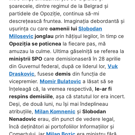
șoarecele, dintre regimul de la Belgrad și
partidele de Opoziție, continua să-mi
descrețească fruntea. Imaginația debordantă și
ușurința cu care
oamenii lui
Slobodan
Milosevic
jonglau
prin hățișul legilor, în timp ce
Opoziția se poticnea
la fiecare pas, mă
amuzau la culme. Ultima găselniță se referea la
miniștrii SPO
care demisionaseră în 28 aprilie
din Guvernul federal, după ce liderul lor,
Vuk
Draskovic
, fusese
demis
din funcția de
vicepremier.
Momir Bulatovic
a lăsat să se
înțeleagă că, la vremea respectivă,
le-ar fi
respins demisiile
, așa că statutul lor era incert.
Deși, de două luni, nu își mai îndeplineau
atribuțiile,
Milan Komnenic
și
Slobodan
Nenadovic
erau, din punct de vedere legal,
încă deținători ai portofoliilor Informațiilor și
Comerțului, iar
Milan Bozic
era ministru fără