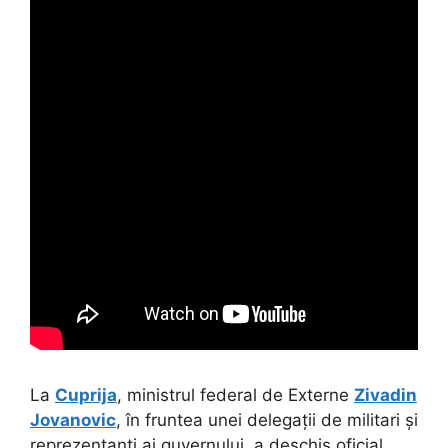
La
Cuprija
, ministrul federal de Externe
Zivadin
Jovanovic
, în fruntea unei delegații de militari și
reprezentanți ai guvernului, a deschis oficial