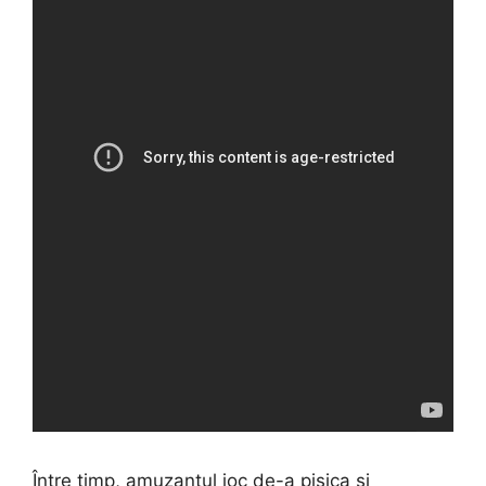
Între timp, amuzantul joc de-a pisica și