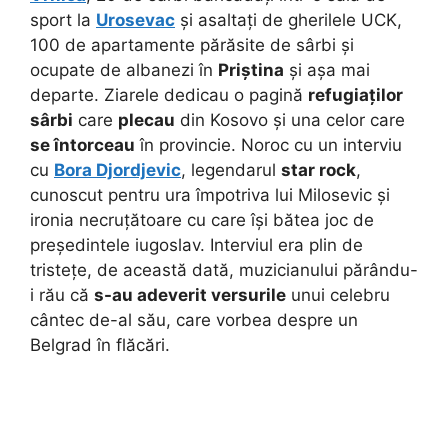
sport la
Urosevac
și asaltați de gherilele UCK,
100 de apartamente părăsite de sârbi și
ocupate de albanezi în
Priștina
și așa mai
departe. Ziarele dedicau o pagină
refugiaților
sârbi
care
plecau
din Kosovo și una celor care
se întorceau
în provincie. Noroc cu un interviu
cu
Bora Djordjevic
, legendarul
star rock
,
cunoscut pentru ura împotriva lui Milosevic și
ironia necruțătoare cu care își bătea joc de
președintele iugoslav. Interviul era plin de
tristețe, de această dată, muzicianului părându-
i rău că
s-au adeverit versurile
unui celebru
cântec de-al său, care vorbea despre un
Belgrad în flăcări.