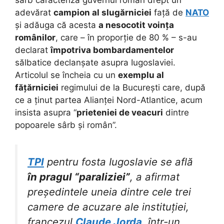
sârb caracteriza guvernul român drept un
adevărat
campion al slugărniciei
față de
NATO
și adăuga că acesta
a nesocotit voința
românilor
, care – în proporție de 80 % – s-au
declarat
împotriva bombardamentelor
sălbatice declanșate asupra Iugoslaviei.
Articolul se încheia cu un
exemplu al
fățărniciei
regimului de la București care, după
ce a ținut partea Alianței Nord-Atlantice, acum
insista asupra “
prieteniei de veacuri
dintre
popoarele sârb și român”.
TPI
pentru fosta Iugoslavie se află
în pragul “paraliziei”
, a afirmat
președintele uneia dintre cele trei
camere de acuzare ale instituției,
francezul
Claude Jorda
, într-un