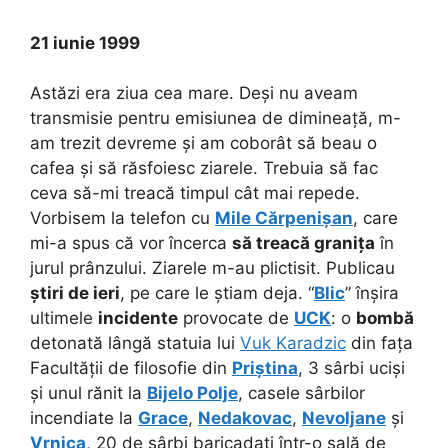
21 iunie 1999
Astăzi era ziua cea mare. Deși nu aveam
transmisie pentru emisiunea de dimineață, m-
am trezit devreme și am coborât să beau o
cafea și să răsfoiesc ziarele. Trebuia să fac
ceva să-mi treacă timpul cât mai repede.
Vorbisem la telefon cu
Mile Cărpenișan
, care
mi-a spus că vor încerca
să treacă granița
în
jurul prânzului. Ziarele m-au plictisit. Publicau
știri de ieri
, pe care le știam deja. “
Blic
” înșira
ultimele
incidente
provocate de
UCK
: o
bombă
detonată lângă statuia lui
Vuk Karadzic
din fața
Facultății de filosofie din
Priștina
, 3 sârbi uciși
și unul rănit la
Bijelo Polje
, casele sârbilor
incendiate la
Grace
,
Nedakovac
,
Nevoljane
și
Vrnica
, 20 de sârbi baricadați într-o sală de