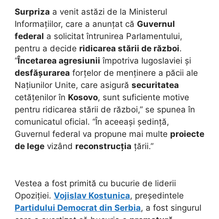
Surpriza
a venit astăzi de la Ministerul
Informațiilor, care a anunțat că
Guvernul
federal
a solicitat întrunirea Parlamentului,
pentru a decide
ridicarea stării de război
.
“
Încetarea agresiunii
împotriva Iugoslaviei și
desfășurarea
forțelor de menținere a păcii ale
Națiunilor Unite, care asigură
securitatea
cetățenilor în
Kosovo
, sunt suficiente motive
pentru ridicarea stării de război,” se spunea în
comunicatul oficial. “În aceeași ședință,
Guvernul federal va propune mai multe
proiecte
de lege
vizând
reconstrucția
țării.”
Vestea a fost primită cu bucurie de liderii
Opoziției.
Vojislav Kostunica
, președintele
Partidului Democrat din Serbia
, a fost singurul