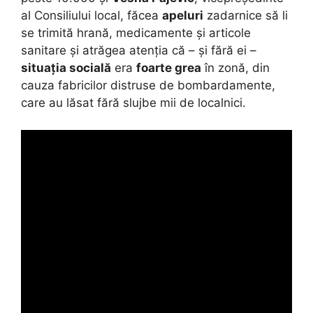
al Consiliului local, făcea
apeluri
zadarnice să li
se trimită hrană, medicamente și articole
sanitare și atrăgea atenția că – și fără ei –
situația socială
era
foarte grea
în zonă, din
cauza fabricilor distruse de bombardamente,
care au lăsat fără slujbe mii de localnici.