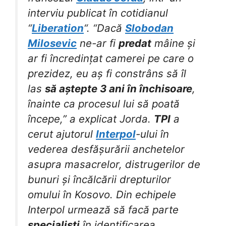
interviu publicat în cotidianul
“
Liberation
“. “Dacă
Slobodan
Milosevic
ne-ar fi
predat
mâine și
ar fi încredințat camerei pe care o
prezidez, eu aș fi constrâns să îl
las
să aștepte 3 ani în închisoare
,
înainte ca procesul lui să poată
începe,” a explicat Jorda.
TPI
a
cerut ajutorul
Interpol
-ului în
vederea desfășurării anchetelor
asupra masacrelor, distrugerilor de
bunuri și încălcării drepturilor
omului în Kosovo. Din echipele
Interpol urmează să facă parte
specialiști
în identificarea