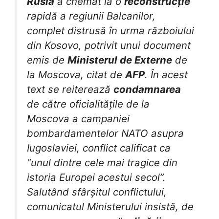
Rusia
a chemat la o
reconstrucție
rapidă a regiunii Balcanilor,
complet distrusă în urma războiului
din Kosovo, potrivit unui document
emis de
Ministerul de Externe
de
la Moscova, citat de
AFP
. În acest
text se reiterează
condamnarea
de către oficialitățile de la
Moscova a campaniei
bombardamentelor NATO asupra
Iugoslaviei, conflict calificat ca
“unul dintre cele mai tragice din
istoria Europei acestui secol”.
Salutând sfârșitul conflictului,
comunicatul Ministerului insistă, de