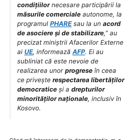
condițiilor
necesare participării la
măsurile comerciale
autonome, la
programul
PHARE
sau la un
acord
de asociere și de stabilizare
,” au
precizat miniștrii Afacerilor Externe
ai
UE
, informează
AFP
. Ei au
subliniat că este nevoie de
realizarea unor
progrese
în ceea
ce privește
respectarea libertăților
democratice
și a
drepturilor
minorităților naționale
, inclusiv în
Kosovo.