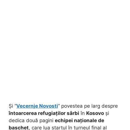
Și “
Vecernje Novosti
” povestea pe larg despre
întoarcerea refugiaților sârbi
în
Kosovo
și
dedica două pagini
echipei naționale de
baschet
, care lua startul în turneul final al