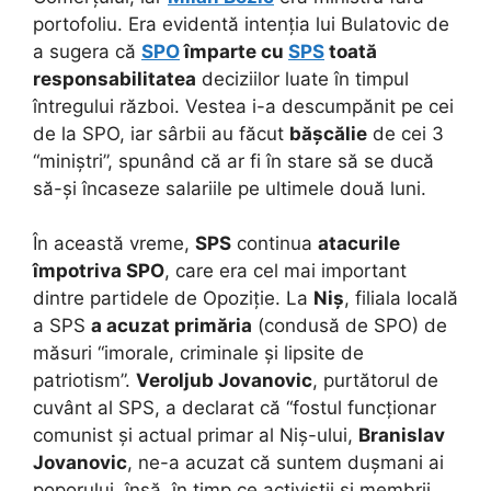
portofoliu. Era evidentă intenția lui Bulatovic de
a sugera că
SPO
împarte cu
SPS
toată
responsabilitatea
deciziilor luate în timpul
întregului război. Vestea i-a descumpănit pe cei
de la SPO, iar sârbii au făcut
bășcălie
de cei 3
“miniștri”, spunând că ar fi în stare să se ducă
să-și încaseze salariile pe ultimele două luni.
În această vreme,
SPS
continua
atacurile
împotriva SPO
, care era cel mai important
dintre partidele de Opoziție. La
Niș
, filiala locală
a SPS
a acuzat primăria
(condusă de SPO) de
măsuri “imorale, criminale și lipsite de
patriotism”.
Veroljub Jovanovic
, purtătorul de
cuvânt al SPS, a declarat că “fostul funcționar
comunist și actual primar al Niș-ului,
Branislav
Jovanovic
, ne-a acuzat că suntem dușmani ai
poporului, însă, în timp ce activiștii și membrii