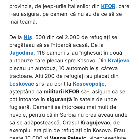
provincie, de jeep-urile italienilor din
KFOR
, care
i-au asigurat pe oameni că nu au de ce să se
mai teamă.
De la
Niș
, 500 din cei 2.000 de refugiați se
pregăteau să se întoarcă acasă. De la
Jagodina
, 116 oameni s-au înghesuit în două
autobuze care plecau spre Kosovo. Din
Kraljevo
plecau un autobuz, 10 automobile și câteva
tractoare. Alti 200 de refugiați au plecat din
Leskovac
și s-au oprit la
Kosovopolje
,
așteptând ca
militarii KFOR
să-i asigure că se
pot întoarce în
siguranță
în satele de unde
fugiseră. Oamenii se întorceau mai mult de
nevoie, pentru că în Serbia nu prea aveau unde
să se adăpostească. Orașul
Kragujevac
, de
exemplu, era plin de refugiați din Kosovo. Erau
peste 10.000 și
Vesna Pajevic
, vicepreședinte