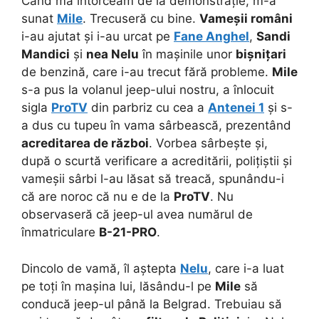
Când mă întorceam de la demonstrație, m-a
sunat
Mile
. Trecuseră cu bine.
Vameșii români
i-au ajutat și i-au urcat pe
Fane Anghel
,
Sandi
Mandici
și
nea Nelu
în mașinile unor
bișnițari
de benzină, care i-au trecut fără probleme.
Mile
s-a pus la volanul jeep-ului nostru, a înlocuit
sigla
ProTV
din parbriz cu cea a
Antenei 1
și s-
a dus cu tupeu în vama sârbească, prezentând
acreditarea de război
. Vorbea sârbește și,
după o scurtă verificare a acreditării, polițiștii și
vameșii sârbi l-au lăsat să treacă, spunându-i
că are noroc că nu e de la
ProTV
. Nu
observaseră că jeep-ul avea numărul de
înmatriculare
B-21-PRO
.
Dincolo de vamă, îl aștepta
Nelu
, care i-a luat
pe toți în mașina lui, lăsându-l pe
Mile
să
conducă jeep-ul până la Belgrad. Trebuiau să