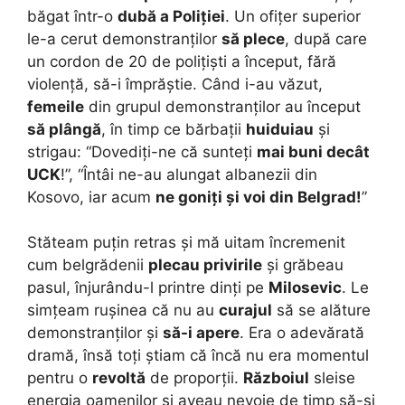
băgat într-o
dubă a Poliției
. Un ofițer superior
le-a cerut demonstranților
să plece
, după care
un cordon de 20 de polițiști a început, fără
violență, să-i împrăștie. Când i-au văzut,
femeile
din grupul demonstranților au început
să plângă
, în timp ce bărbații
huiduiau
și
strigau: “Dovediți-ne că sunteți
mai buni decât
UCK
!”, “Întâi ne-au alungat albanezii din
Kosovo, iar acum
ne goniți și voi din Belgrad!
”
Stăteam puțin retras și mă uitam încremenit
cum belgrădenii
plecau privirile
și grăbeau
pasul, înjurându-l printre dinți pe
Milosevic
. Le
simțeam rușinea că nu au
curajul
să se alăture
demonstranților și
să-i apere
. Era o adevărată
dramă, însă toți știam că încă nu era momentul
pentru o
revoltă
de proporții.
Războiul
sleise
energia oamenilor și aveau nevoie de timp să-și