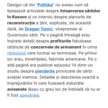
Desigur că din “
Politika
” nu aveau cum să
lipsească articolele despre
întoarcerea sârbilor
în Kosovo
și un interviu despre planurile de
reconstrucție
a țării, explicate, de această
dată, de
Dragan Tomic
, vicepremier al
Guvernului sârb. Pe o pagină întreagă erau
înșirate detalii despre
profiturile
fabuloase
obținute de
concernele de armament
în urma
războiului
care tocmai se terminase. Pe primul
loc erau, bineînțeles, fabricile americane. Pe o
altă pagină era publicat episodul 14 dintr-un
studiu despre
pierderile
provocate de sârbi
aviației inamice. Detaliile și descrierea exactă a
împrejurărilor în care fuseseră doborâte
avioanele
lăsau cu greu loc de îndoială că nu ar
fi fost
adevărate
.