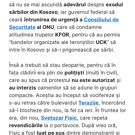
să nu se mai ascundă
adevărul
despre
exodul
sârbilor din Kosovo
, iar guvernul federal să
ceară
întrunirea de urgență a
Consiliului de
Securitate
al ONU
, care să condamne
atitudinea trupelor
KFOR
, pentru că au permis
“bandelor organizate ale teroriștilor
UCK
” să
intre în Kosovo și să-i prigonească pe sârbi.
Însă a trebuit să stau deoparte, pentru că în
fața clădirii era plin de
polițiști
(mulți în civil),
care au spus că protestul
nu este autorizat
și
au interzis
oamenilor să se adune în grupuri
compacte. Aceștia au început să vocifereze și
s-au retras către bulevardul
Terazije
, încercând
să-l blocheze din nou, la fel ca ieri. În fruntea lor
era, din nou,
Svetozar Fisic
, care repeta
revendicările
la o portavoce. După vreo oră,
Fisic a fost
luat pe sus
dintre demonstranți și