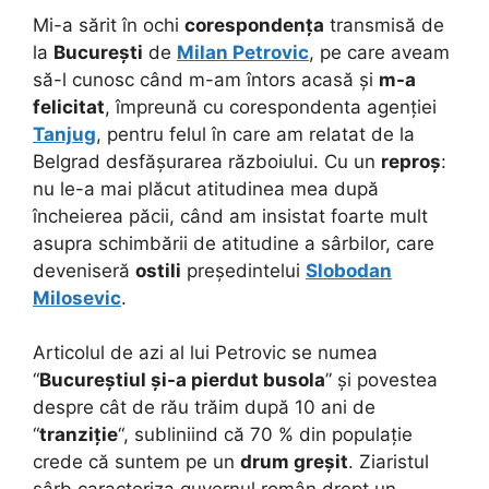
Mi-a sărit în ochi
corespondența
transmisă de
la
București
de
Milan Petrovic
, pe care aveam
să-l cunosc când m-am întors acasă și
m-a
felicitat
, împreună cu corespondenta agenției
Tanjug
, pentru felul în care am relatat de la
Belgrad desfășurarea războiului. Cu un
reproș
:
nu le-a mai plăcut atitudinea mea după
încheierea păcii, când am insistat foarte mult
asupra schimbării de atitudine a sârbilor, care
deveniseră
ostili
președintelui
Slobodan
Milosevic
.
Articolul de azi al lui Petrovic se numea
“
Bucureștiul și-a pierdut busola
” și povestea
despre cât de rău trăim după 10 ani de
“
tranziție
“, subliniind că 70 % din populație
crede că suntem pe un
drum greșit
. Ziaristul