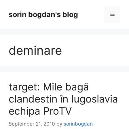
Skip
to
sorin bogdan's blog
Menu
content
deminare
target: Mile bagă
clandestin în Iugoslavia
echipa ProTV
September 21, 2010
by
sorinbogdan