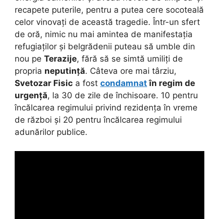
recapete puterile, pentru a putea cere socoteală
celor vinovați de această tragedie. Într-un sfert
de oră, nimic nu mai amintea de manifestația
refugiaților și belgrădenii puteau să umble din
nou pe
Terazije
, fără să se simtă umiliți de
propria
neputință
. Câteva ore mai târziu,
Svetozar Fisic
a fost
condamnat
în regim de
urgență
, la 30 de zile de închisoare. 10 pentru
încălcarea regimului privind rezidența în vreme
de război și 20 pentru încălcarea regimului
adunărilor publice.