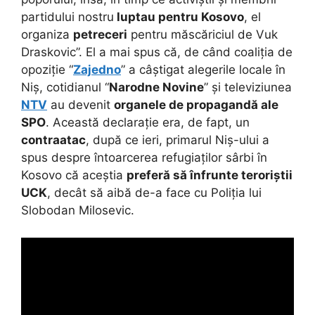
partidului nostru
luptau pentru Kosovo
, el
organiza
petreceri
pentru măscăriciul de Vuk
Draskovic”. El a mai spus că, de când coaliția de
opoziție “
Zajedno
” a câștigat alegerile locale în
Niș, cotidianul “
Narodne Novine
” și televiziunea
NTV
au devenit
organele de propagandă ale
SPO
. Această declarație era, de fapt, un
contraatac
, după ce ieri, primarul Niș-ului a
spus despre întoarcerea refugiaților sârbi în
Kosovo că aceștia
preferă să înfrunte teroriștii
UCK
, decât să aibă de-a face cu Poliția lui
Slobodan Milosevic.