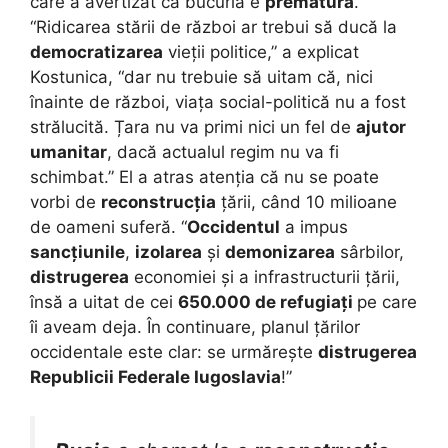
care a avertizat că bucuria e
prematură
.
“Ridicarea stării de război ar trebui să ducă la
democratizarea
vieții politice,” a explicat
Kostunica, “dar nu trebuie să uitam că, nici
înainte de război, viața social-politică nu a fost
strălucită. Țara nu va primi nici un fel de
ajutor
umanitar
, dacă actualul regim nu va fi
schimbat.” El a atras atenția că nu se poate
vorbi de
reconstrucția
țării, când 10 milioane
de oameni suferă. “
Occidentul
a impus
sancțiunile
,
izolarea
și
demonizarea
sârbilor,
distrugerea
economiei și a infrastructurii țării,
însă a uitat de cei
650.000 de refugiați
pe care
îi aveam deja. În continuare, planul țărilor
occidentale este clar: se urmărește
distrugerea
Republicii Federale Iugoslavia
!”