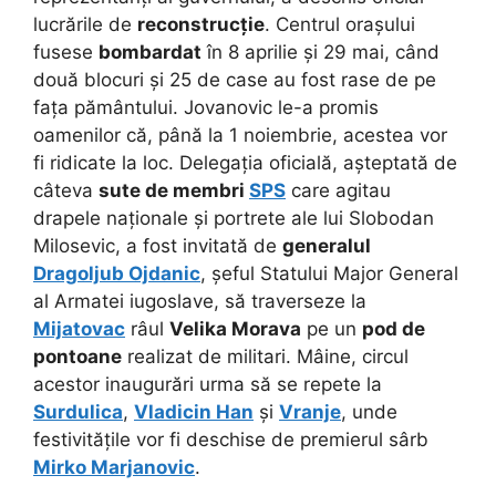
lucrările de
reconstrucție
. Centrul orașului
fusese
bombardat
în 8 aprilie și 29 mai, când
două blocuri și 25 de case au fost rase de pe
fața pământului. Jovanovic le-a promis
oamenilor că, până la 1 noiembrie, acestea vor
fi ridicate la loc. Delegația oficială, așteptată de
câteva
sute de membri
SPS
care agitau
drapele naționale și portrete ale lui Slobodan
Milosevic, a fost invitată de
generalul
Dragoljub Ojdanic
, șeful Statului Major General
al Armatei iugoslave, să traverseze la
Mijatovac
râul
Velika Morava
pe un
pod de
pontoane
realizat de militari. Mâine, circul
acestor inaugurări urma să se repete la
Surdulica
,
Vladicin Han
și
Vranje
, unde
festivitățile vor fi deschise de premierul sârb
Mirko Marjanovic
.