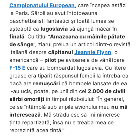
Campionatului European
, care începea astăzi
la Paris. Sârbii au avut întotdeauna
baschetbaliști fantastici și toată lumea se
așteaptă ca
Iugoslavia
să ajungă măcar în
finală
.
Cu titlul “
Amazoana cu mâinile pătate
de sânge
“, ziarul prelua un articol dintr-o revistă
italiană despre
căpitanul
Jeannie Flynn
, o
americancă –
pilot
pe avioanele de vânătoare
F-15 E
care au bombardat Iugoslavia. Cu litere
groase era tipărit răspunsul femeii la întrebarea
dacă are
remușcări
că bombele lansate de ea
i-au ucis, poate, pe unii din cei
2.000 de civili
sârbi omorâți
în timpul războiului: “În general,
ce se întâmplă sub aripile avionului meu
nu mă
interesează
. Mă străduiesc să-mi nimeresc
ținta repartizată, însă nu e treaba mea ce
reprezintă acea țintă.”