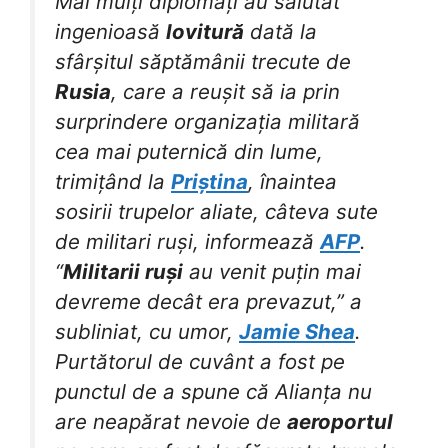
Mai mulți diplomați au salutat
ingenioasă
lovitură
dată la
sfârșitul săptămânii trecute de
Rusia
, care a reușit să ia prin
surprindere organizația militară
cea mai puternică din lume,
trimițând la
Priștina
, înaintea
sosirii trupelor aliate, câteva sute
de militari ruși, informează
AFP
.
“
Militarii ruși
au venit puțin mai
devreme decât era prevazut,” a
subliniat, cu umor,
Jamie Shea
.
Purtătorul de cuvânt a fost pe
punctul de a spune că Alianța nu
are neapărat nevoie de
aeroportul