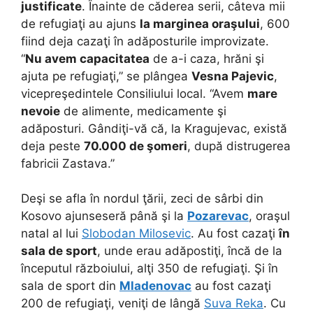
justificate
. Înainte de căderea serii, câteva mii
de refugiaţi au ajuns
la marginea oraşului
, 600
fiind deja cazaţi în adăposturile improvizate.
“
Nu avem capacitatea
de a-i caza, hrăni şi
ajuta pe refugiaţi,” se plângea
Vesna Pajevic
,
vicepreşedintele Consiliului local. “Avem
mare
nevoie
de alimente, medicamente şi
adăposturi. Gândiţi-vă că, la Kragujevac, există
deja peste
70.000 de şomeri
, după distrugerea
fabricii Zastava.”
Deşi se afla în nordul ţării, zeci de sârbi din
Kosovo ajunseseră până şi la
Pozarevac
, oraşul
natal al lui
Slobodan Milosevic
. Au fost cazaţi
în
sala de sport
, unde erau adăpostiţi, încă de la
începutul războiului, alţi 350 de refugiaţi. Şi în
sala de sport din
Mladenovac
au fost cazaţi
200 de refugiaţi, veniţi de lângă
Suva Reka
. Cu