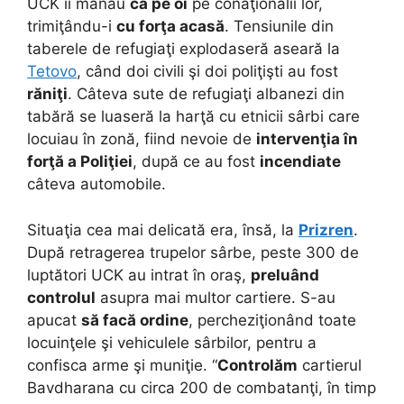
UCK îi mânau
ca pe oi
pe conaţionalii lor,
trimiţându-i
cu forţa acasă
. Tensiunile din
taberele de refugiaţi explodaseră aseară la
Tetovo
, când doi civili şi doi poliţişti au fost
răniţi
. Câteva sute de refugiaţi albanezi din
tabără se luaseră la harţă cu etnicii sârbi care
locuiau în zonă, fiind nevoie de
intervenţia în
forţă a Poliţiei
, după ce au fost
incendiate
câteva automobile.
Situaţia cea mai delicată era, însă, la
Prizren
.
După retragerea trupelor sârbe, peste 300 de
luptători UCK au intrat în oraş,
preluând
controlul
asupra mai multor cartiere. S-au
apucat
să facă ordine
, percheziţionând toate
locuinţele şi vehiculele sârbilor, pentru a
confisca arme şi muniţie. “
Controlăm
cartierul
Bavdharana cu circa 200 de combatanţi, în timp