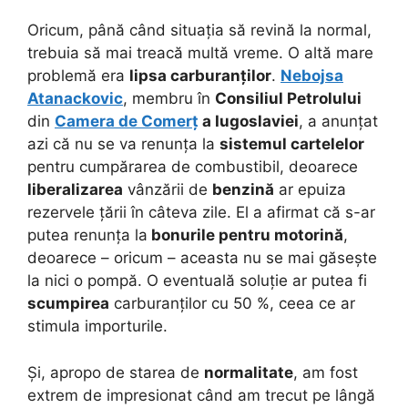
Oricum, până când situația să revină la normal,
trebuia să mai treacă multă vreme. O altă mare
problemă era
lipsa carburanților
.
Nebojsa
Atanackovic
, membru în
Consiliul Petrolului
din
Camera de Comerț
a Iugoslaviei
, a anunțat
azi că nu se va renunța la
sistemul cartelelor
pentru cumpărarea de combustibil, deoarece
liberalizarea
vânzării de
benzină
ar epuiza
rezervele țării în câteva zile. El a afirmat că s-ar
putea renunța la
bonurile pentru motorină
,
deoarece – oricum – aceasta nu se mai găsește
la nici o pompă. O eventuală soluție ar putea fi
scumpirea
carburanților cu 50 %, ceea ce ar
stimula importurile.
Și, apropo de starea de
normalitate
, am fost
extrem de impresionat când am trecut pe lângă