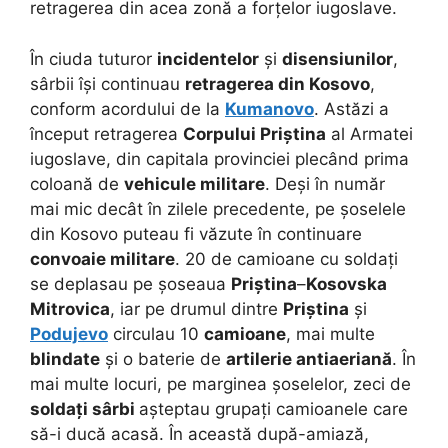
retragerea din acea zonă a forțelor iugoslave.
În ciuda tuturor
incidentelor
și
disensiunilor
,
sârbii își continuau
retragerea din Kosovo
,
conform acordului de la
Kumanovo
. Astăzi a
început retragerea
Corpului Priștina
al Armatei
iugoslave, din capitala provinciei plecând prima
coloană de
vehicule militare
. Deși în număr
mai mic decât în zilele precedente, pe șoselele
din Kosovo puteau fi văzute în continuare
convoaie militare
. 20 de camioane cu soldați
se deplasau pe șoseaua
Priștina
–
Kosovska
Mitrovica
, iar pe drumul dintre
Priștina
și
Podujevo
circulau 10
camioane
, mai multe
blindate
și o baterie de
artilerie antiaeriană
. În
mai multe locuri, pe marginea șoselelor, zeci de
soldați sârbi
așteptau grupați camioanele care
să-i ducă acasă. În această după-amiază,