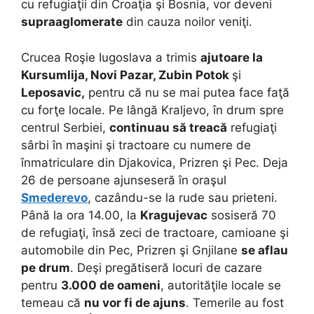
cu refugiaţii din Croaţia şi Bosnia, vor deveni
supraaglomerate
din cauza noilor veniţi.
Crucea Roşie Iugoslava a trimis
ajutoare la
Kursumlija, Novi Pazar, Zubin Potok
şi
Leposavic,
pentru că nu se mai putea face faţă
cu forţe locale. Pe lângă Kraljevo, în drum spre
centrul Serbiei,
continuau să treacă
refugiaţi
sârbi în maşini şi tractoare cu numere de
înmatriculare din Djakovica, Prizren şi Pec. Deja
26 de persoane ajunseseră în oraşul
Smederevo
, cazându-se la rude sau prieteni.
Până la ora 14.00, la
Kragujevac
sosiseră 70
de refugiaţi, însă zeci de tractoare, camioane şi
automobile din Pec, Prizren şi Gnjilane
se aflau
pe drum
. Deşi pregătiseră locuri de cazare
pentru
3.000 de oameni
, autorităţile locale se
temeau că
nu vor fi de ajuns
. Temerile au fost