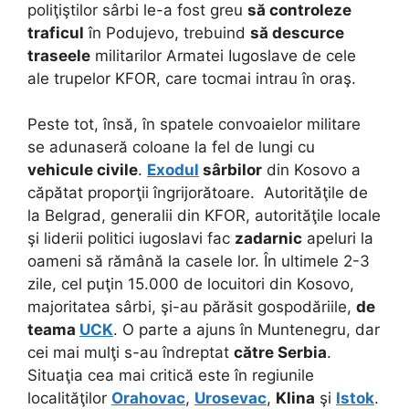
poliţiştilor sârbi le-a fost greu
să controleze
traficul
în Podujevo, trebuind
să descurce
traseele
militarilor Armatei Iugoslave de cele
ale trupelor KFOR, care tocmai intrau în oraş.
Peste tot, însă, în spatele convoaielor militare
se adunaseră coloane la fel de lungi cu
vehicule civile
.
Exodul
sârbilor
din Kosovo a
căpătat proporţii îngrijorătoare. Autorităţile de
la Belgrad, generalii din KFOR, autorităţile locale
şi liderii politici iugoslavi fac
zadarnic
apeluri la
oameni să rămână la casele lor. În ultimele 2-3
zile, cel puţin 15.000 de locuitori din Kosovo,
majoritatea sârbi, şi-au părăsit gospodăriile,
de
teama
UCK
. O parte a ajuns în Muntenegru, dar
cei mai mulţi s-au îndreptat
către Serbia
.
Situaţia cea mai critică este în regiunile
localităţilor
Orahovac
,
Urosevac
,
Klina
şi
Istok
.