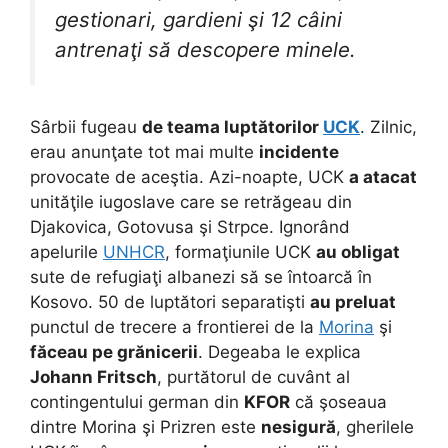
gestionari, gardieni şi 12 câini
antrenaţi să descopere minele.
Sârbii fugeau
de teama luptătorilor
UCK
. Zilnic,
erau anunţate tot mai multe
incidente
provocate de aceştia. Azi-noapte, UCK
a atacat
unităţile iugoslave care se retrăgeau din
Djakovica, Gotovusa şi Strpce. Ignorând
apelurile
UNHCR
, formaţiunile UCK
au obligat
sute de refugiaţi albanezi să se întoarcă în
Kosovo. 50 de luptători separatişti
au preluat
punctul de trecere a frontierei de la
Morina
şi
făceau pe grănicerii
. Degeaba le explica
Johann Fritsch
, purtătorul de cuvânt al
contingentului german din
KFOR
că şoseaua
dintre Morina şi Prizren este
nesigură
, gherilele