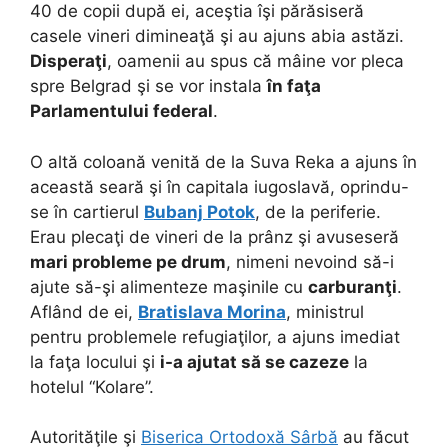
40 de copii după ei, aceştia îşi părăsiseră
casele vineri dimineaţă şi au ajuns abia astăzi.
Disperaţi
, oamenii au spus că mâine vor pleca
spre Belgrad şi se vor instala
în faţa
Parlamentului federal
.
O altă coloană venită de la Suva Reka a ajuns în
această seară şi în capitala iugoslavă, oprindu-
se în cartierul
Bubanj Potok
, de la periferie.
Erau plecaţi de vineri de la prânz şi avuseseră
mari probleme pe drum
, nimeni nevoind să-i
ajute să-şi alimenteze maşinile cu
carburanţi
.
Aflând de ei,
Bratislava Morina
, ministrul
pentru problemele refugiaţilor, a ajuns imediat
la faţa locului şi
i-a ajutat să se cazeze
la
hotelul “Kolare”.
Autorităţile şi
Biserica Ortodoxă Sârbă
au făcut