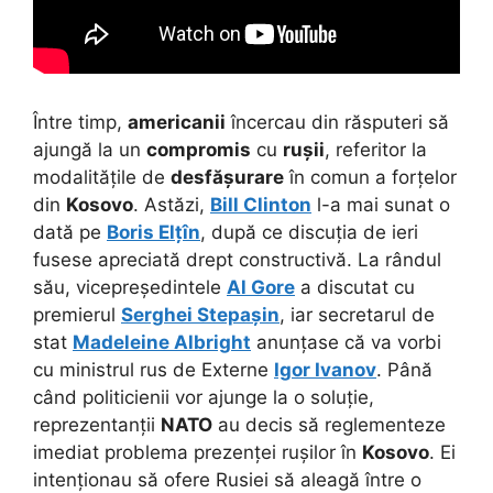
Între timp,
americanii
încercau din răsputeri să
ajungă la un
compromis
cu
rușii
, referitor la
modalitățile de
desfășurare
în comun a forțelor
din
Kosovo
. Astăzi,
Bill Clinton
l-a mai sunat o
dată pe
Boris Elțîn
, după ce discuția de ieri
fusese apreciată drept constructivă. La rândul
său, vicepreședintele
Al Gore
a discutat cu
premierul
Serghei Stepașin
, iar secretarul de
stat
Madeleine Albright
anunțase că va vorbi
cu ministrul rus de Externe
Igor Ivanov
. Până
când politicienii vor ajunge la o soluție,
reprezentanții
NATO
au decis să reglementeze
imediat problema prezenței rușilor în
Kosovo
. Ei
intenționau să ofere Rusiei să aleagă între o