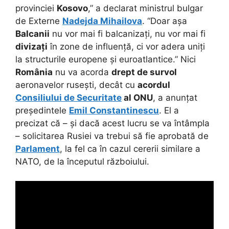
provinciei
Kosovo
,” a declarat ministrul bulgar
de Externe
Nadejda Mihailova
. “Doar așa
Balcanii
nu vor mai fi balcanizați, nu vor mai fi
divizați
în zone de influență, ci vor adera uniți
la structurile europene și euroatlantice.” Nici
România
nu va acorda
drept de survol
aeronavelor rusești, decât cu
acordul
Consiliului de Securitate
al ONU
, a anunțat
președintele
Emil Constantinescu
. El a
precizat că – și dacă acest lucru se va întâmpla
– solicitarea Rusiei va trebui să fie aprobată de
Parlament
, la fel ca în cazul cererii similare a
NATO, de la începutul războiului.