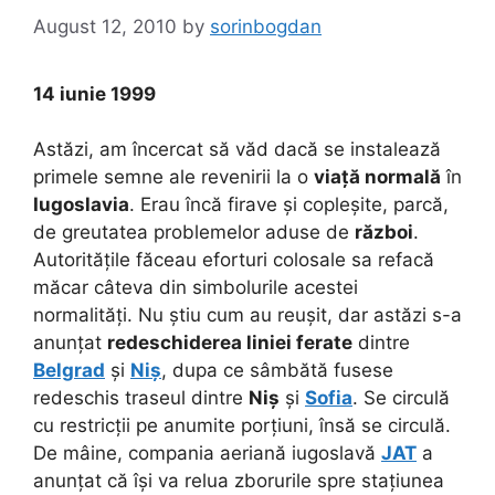
August 12, 2010
by
sorinbogdan
14 iunie 1999
Astăzi, am încercat să văd dacă se instalează
primele semne ale revenirii la o
viață normală
în
Iugoslavia
. Erau încă firave și copleșite, parcă,
de greutatea problemelor aduse de
război
.
Autoritățile făceau eforturi colosale sa refacă
măcar câteva din simbolurile acestei
normalități. Nu știu cum au reușit, dar astăzi s-a
anunțat
redeschiderea liniei ferate
dintre
Belgrad
și
Niș
, dupa ce sâmbătă fusese
redeschis traseul dintre
Niș
și
Sofia
. Se circulă
cu restricții pe anumite porțiuni, însă se circulă.
De mâine, compania aeriană iugoslavă
JAT
a
anunțat că își va relua zborurile spre stațiunea