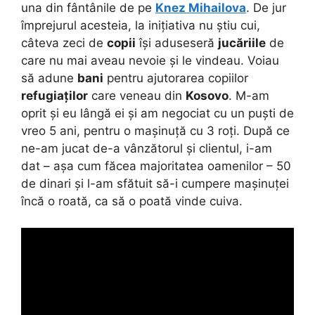
una din fântânile de pe
Knez Mihailova
. De jur
împrejurul acesteia, la inițiativa nu știu cui,
câteva zeci de
copii
își aduseseră
jucăriile
de
care nu mai aveau nevoie și le vindeau. Voiau
să adune
bani
pentru ajutorarea copiilor
refugiaților
care veneau din
Kosovo
. M-am
oprit și eu lângă ei și am negociat cu un puști de
vreo 5 ani, pentru o mașinuță cu 3 roți. După ce
ne-am jucat de-a vânzătorul și clientul, i-am
dat – așa cum făcea majoritatea oamenilor – 50
de dinari și l-am sfătuit să-i cumpere mașinuței
încă o roată, ca să o poată vinde cuiva.