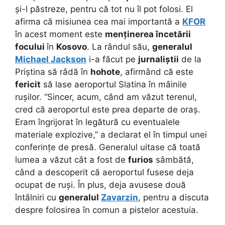
și-l păstreze, pentru că tot nu îl pot folosi. El
afirma că misiunea cea mai importantă a
KFOR
în acest moment este
menținerea încetării
focului
în
Kosovo
. La rândul său,
generalul
Michael Jackson
i-a făcut pe
jurnaliștii
de la
Priștina să râdă în
hohote
, afirmând că este
fericit
să lase aeroportul Slatina în mâinile
rușilor. “Sincer, acum, când am văzut terenul,
cred că aeroportul este prea departe de oraș.
Eram îngrijorat în legătură cu eventualele
materiale explozive,” a declarat el în timpul unei
conferințe de presă. Generalul uitase că toată
lumea a văzut cât a fost de
furios
sâmbătă,
când a descoperit că aeroportul fusese deja
ocupat de ruși. În plus, deja avusese două
întâlniri cu
generalul
Zavarzin
, pentru a discuta
despre folosirea în comun a pistelor acestuia.