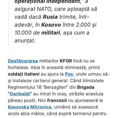
operațional independent
,” a
asigurat NATO, care așteaptă să
vadă dacă
Rusia
trimite, într-
adevăr, în
Kosovo
între 2.000 și
10.000 de
militari
, așa cum a
anunțat.
Desfășurarea
militarilor
KFOR
încă nu se
încheiase. Abia în această dimineață, primii
soldați italieni
au ajuns la
Pec
, unde urmau să-
și instaleze cartierul general. Când blindatele
Regimentului 18 “Bersaglieri” din
Brigada
“
Garibaldi
“
au intrat în oraș, străzile acestuia
păreau pustii. Nici
francezii
nu ajunseseră la
Kosovska Mitrovica
, urmând să sosească
acolo abia mâine, când expiră termenul pentru