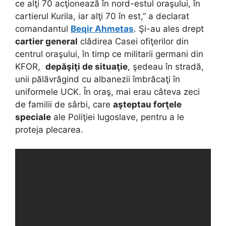
ce alţi 70 acţionează în nord-estul oraşului, în
cartierul Kurila, iar alţi 70 în est,” a declarat
comandantul
Beqir Ahmetas
. Şi-au ales drept
cartier general
clădirea Casei ofiţerilor din
centrul oraşului, în timp ce militarii germani din
KFOR,
depăşiţi de situaţie
, şedeau în stradă,
unii pălăvrăgind cu albanezii îmbrăcaţi în
uniformele UCK. În oraş, mai erau câteva zeci
de familii de sârbi, care
aşteptau forţele
speciale
ale Poliţiei Iugoslave, pentru a le
proteja plecarea.