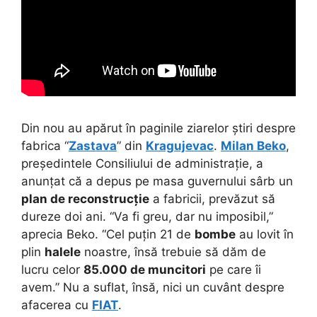
Din nou au apărut în paginile ziarelor știri despre
fabrica “
Zastava
” din
Kragujevac
.
Milan Beko
,
președintele Consiliului de administrație, a
anunțat că a depus pe masa guvernului sârb un
plan de reconstrucție
a fabricii, prevăzut să
dureze doi ani.
“Va fi greu, dar nu imposibil,”
aprecia Beko. “Cel puțin 21 de
bombe
au lovit în
plin
halele
noastre, însă trebuie să dăm de
lucru celor
85.000 de muncitori
pe care îi
avem.” Nu a suflat, însă, nici un cuvânt despre
afacerea cu
FIAT
.