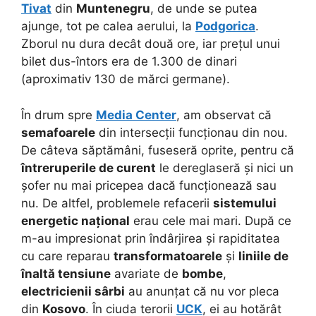
Tivat
din
Muntenegru
, de unde se putea
ajunge, tot pe calea aerului, la
Podgorica
.
Zborul nu dura decât două ore, iar prețul unui
bilet dus-întors era de 1.300 de dinari
(aproximativ 130 de mărci germane).
În drum spre
Media Center
, am observat că
semafoarele
din intersecții funcționau din nou.
De câteva săptămâni, fuseseră oprite, pentru că
întreruperile de curent
le dereglaseră și nici un
șofer nu mai pricepea dacă funcționează sau
nu. De altfel, problemele refacerii
sistemului
energetic național
erau cele mai mari. După ce
m-au impresionat prin îndârjirea și rapiditatea
cu care reparau
transformatoarele
și
liniile de
înaltă tensiune
avariate de
bombe
,
electricienii sârbi
au anunțat că nu vor pleca
din
Kosovo
. În ciuda terorii
UCK
, ei au hotărât