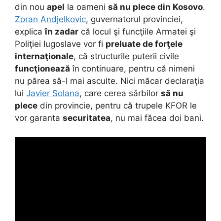
din nou
apel
la oameni
să nu plece din Kosovo
.
Zoran Andjelkovic
, guvernatorul provinciei,
explica
în zadar
că locul şi funcţiile Armatei şi
Poliţiei Iugoslave vor fi
preluate de forţele
internaţionale
, că structurile puterii civile
funcţionează
în continuare, pentru că nimeni
nu părea să-l mai asculte. Nici măcar declaraţia
lui
Javier Solana
, care cerea sârbilor
să nu
plece
din provincie, pentru că trupele KFOR le
vor garanta
securitatea
, nu mai făcea doi bani.