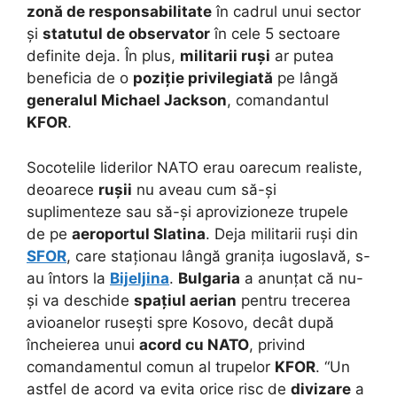
zonă de responsabilitate
în cadrul unui sector
și
statutul de observator
în cele 5 sectoare
definite deja. În plus,
militarii ruși
ar putea
beneficia de o
poziție privilegiată
pe lângă
generalul Michael Jackson
, comandantul
KFOR
.
Socotelile liderilor NATO erau oarecum realiste,
deoarece
rușii
nu aveau cum să-și
suplimenteze sau să-și aprovizioneze trupele
de pe
aeroportul Slatina
. Deja militarii ruși din
SFOR
, care staționau lângă granița iugoslavă, s-
au întors la
Bijeljina
.
Bulgaria
a anunțat că nu-
și va deschide
spațiul aerian
pentru trecerea
avioanelor rusești spre Kosovo, decât după
încheierea unui
acord cu NATO
, privind
comandamentul comun al trupelor
KFOR
. “Un
astfel de acord va evita orice risc de
divizare
a