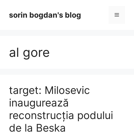
Skip
to
sorin bogdan's blog
Menu
content
al gore
target: Milosevic
inaugurează
reconstrucția podului
de la Beska