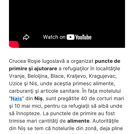
Crucea Roşie Iugoslavă a organizat
puncte de
primire şi ajutorare
a refugiaţilor în localităţile
Vranje, Beloljina, Blace, Kraljevo, Kragujevac,
Uzice şi Nis, unde aceştia primesc alimente,
carburanţi şi articole sanitare. În faţa motelului
“
Nais
” din
Niș
, sunt pregătite 40 de corturi mari
şi 10 mai mici, pentru ca refugiaţii să aibă unde
să înnopteze. La punctele de primire au fost
trimise mari cantităţi de
alimente
. Autorităţile
din Niș se tem că hotelurile din zonă, deja pline