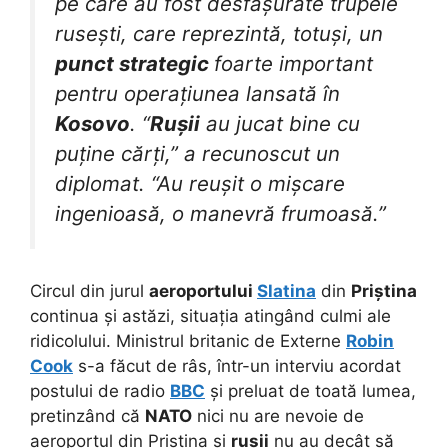
pe care au fost desfășurate trupele
rusești, care reprezintă, totuși, un
punct strategic
foarte important
pentru operațiunea lansată în
Kosovo
. “
Rușii
au jucat bine cu
puține cărți,” a recunoscut un
diplomat. “Au reușit o mișcare
ingenioasă, o manevră frumoasă.”
Circul din jurul
aeroportului
Slatina
din
Priștina
continua și astăzi, situația atingând culmi ale
ridicolului. Ministrul britanic de Externe
Robin
Cook
s-a făcut de râs, într-un interviu acordat
postului de radio
BBC
și preluat de toată lumea,
pretinzând că
NATO
nici nu are nevoie de
aeroportul din Priștina și
rușii
nu au decât să