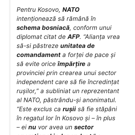
Pentru Kosovo,
NATO
intenționează să rămână în
schema bosniacă
, conform unui
diplomat citat de
AFP
. “Alianța vrea
să-si păstreze
unitatea de
comandament
a forței de pace și
să evite orice
împărțire
a
provinciei prin crearea unui sector
independent care să fie încredințat
rușilor,” a subliniat un reprezentant
al NATO, păstrându-și anonimatul.
“Este exclus ca
rușii
să fie stăpâni
în regatul lor în Kosovo și – în plus
– ei
nu
vor avea un
sector