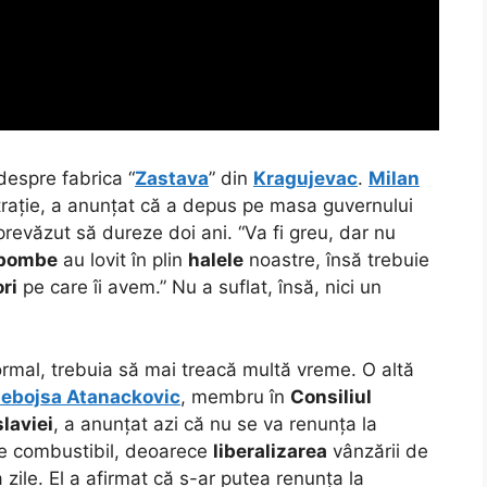
 despre fabrica “
Zastava
” din
Kragujevac
.
Milan
strație, a anunțat că a depus pe masa guvernului
 prevăzut să dureze doi ani.
“Va fi greu, dar nu
bombe
au lovit în plin
halele
noastre, însă trebuie
ri
pe care îi avem.” Nu a suflat, însă, nici un
ormal, trebuia să mai treacă multă vreme. O altă
ebojsa Atanackovic
, membru în
Consiliul
laviei
, a anunțat azi că nu se va renunța la
e combustibil, deoarece
liberalizarea
vânzării de
 zile. El a afirmat că s-ar putea renunța la