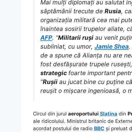
Mai mulți diplomați au salutat 
săptămânii trecute de
Rusia
, ca
organizația militară cea mai put
înaintea sosirii trupelor aliate, 
AFP
. “
Militarii ruși
au venit puți
subliniat, cu umor,
Jamie Shea
.
de a spune că Alianța nu are n
fost desfășurate trupele rusești,
strategic
foarte important pent
“
Rușii
au jucat bine cu puține că
reușit o mișcare ingenioasă, o
Circul din jurul
aeroportului
Slatina
din
P
ale ridicolului. Ministrul britanic de Exter
acordat postului de radio
BBC
și preluat 