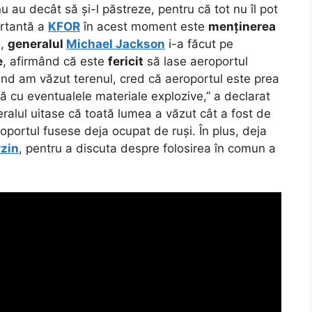
u au decât să și-l păstreze, pentru că tot nu îl pot
ortantă a
KFOR
în acest moment este
menținerea
u,
generalul
Michael Jackson
i-a făcut pe
e
, afirmând că este
fericit
să lase aeroportul
 când am văzut terenul, cred că aeroportul este prea
ră cu eventualele materiale explozive,” a declarat
eralul uitase că toată lumea a văzut cât a fost de
ortul fusese deja ocupat de ruși. În plus, deja
zin
, pentru a discuta despre folosirea în comun a