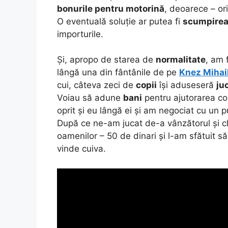
bonurile pentru motorină
, deoarece – or
O eventuală soluție ar putea fi
scumpire
importurile.
Și, apropo de starea de
normalitate
, am 
lângă una din fântânile de pe
Knez Mihai
cui, câteva zeci de
copii
își aduseseră
juc
Voiau să adune
bani
pentru ajutorarea co
oprit și eu lângă ei și am negociat cu un p
După ce ne-am jucat de-a vânzătorul și cl
oamenilor – 50 de dinari și l-am sfătuit s
vinde cuiva.