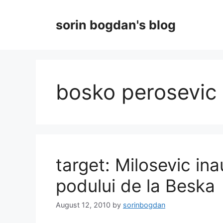
Skip
to
sorin bogdan's blog
content
bosko perosevic
target: Milosevic in
podului de la Beska
August 12, 2010
by
sorinbogdan