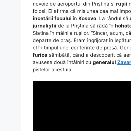
nevoie de aeroportul din Priștina și
rușii
n
folosi. El afirma că misiunea cea mai imp
încetării focului
în
Kosovo
. La rândul să
jurnaliștii
de la Priștina să râdă în
hohot
Slatina în mâinile rușilor. “Sincer, acum,
departe de oraș. Eram îngrijorat în legătu
el în timpul unei conferințe de presă. Gen
furios
sâmbătă, când a descoperit că aerop
avusese două întâlniri cu
generalul
Zavar
pistelor acestuia.