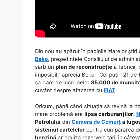
Din nou au apărut în paginile ziarelor știri
Beko
, președintele Consiliului de admini
sârb un
plan de reconstrucție
a fabricii,
imposibil,” aprecia Beko. “Cel puțin 21 de
să dăm de lucru celor
85.000 de muncito
cuvânt despre afacerea cu
FIAT
.
Oricum, până când situația să revină la n
mare problemă era
lipsa carburanților
.
N
Petrolului
din
Camera de Comerț
a Iugos
sistemul cartelelor
pentru cumpărarea d
benzină
ar epuiza rezervele țării în câteva