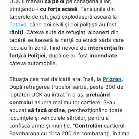
UCK îi mânau
ca pe oi
pe conaţionalii lor,
trimiţându-i
cu forţa acasă
. Tensiunile din
taberele de refugiaţi explodaseră aseară la
Tetovo
, când doi civili şi doi poliţişti au fost
răniţi
. Câteva sute de refugiaţi albanezi din
tabără se luaseră la harţă cu etnicii sârbi care
locuiau în zonă, fiind nevoie de
intervenţia în
forţă a Poliţiei
, după ce au fost
incendiate
câteva automobile.
Situaţia cea mai delicată era, însă, la
Prizren
.
După retragerea trupelor sârbe, peste 300 de
luptători UCK au intrat în oraş,
preluând
controlul
asupra mai multor cartiere. S-au
apucat
să facă ordine
, percheziţionând toate
locuinţele şi vehiculele sârbilor, pentru a
confisca arme şi muniţie. “
Controlăm
cartierul
Bavdharana cu circa 200 de combatanţi, în timp