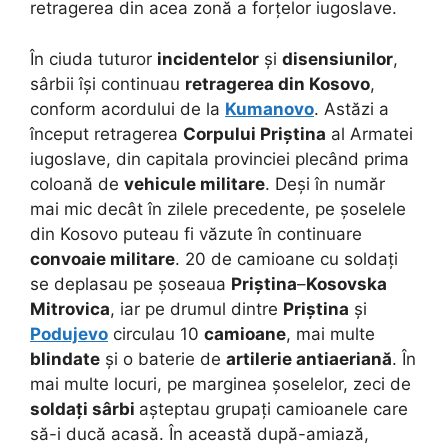
retragerea din acea zonă a forțelor iugoslave.
În ciuda tuturor
incidentelor
și
disensiunilor
,
sârbii își continuau
retragerea din Kosovo
,
conform acordului de la
Kumanovo
. Astăzi a
început retragerea
Corpului Priștina
al Armatei
iugoslave, din capitala provinciei plecând prima
coloană de
vehicule militare
. Deși în număr
mai mic decât în zilele precedente, pe șoselele
din Kosovo puteau fi văzute în continuare
convoaie militare
. 20 de camioane cu soldați
se deplasau pe șoseaua
Priștina
–
Kosovska
Mitrovica
, iar pe drumul dintre
Priștina
și
Podujevo
circulau 10
camioane
, mai multe
blindate
și o baterie de
artilerie antiaeriană
. În
mai multe locuri, pe marginea șoselelor, zeci de
soldați sârbi
așteptau grupați camioanele care
să-i ducă acasă. În această după-amiază,