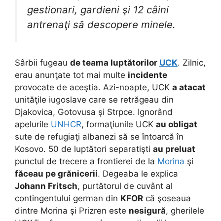
gestionari, gardieni şi 12 câini
antrenaţi să descopere minele.
Sârbii fugeau
de teama luptătorilor
UCK
. Zilnic,
erau anunţate tot mai multe
incidente
provocate de aceştia. Azi-noapte, UCK
a atacat
unităţile iugoslave care se retrăgeau din
Djakovica, Gotovusa şi Strpce. Ignorând
apelurile
UNHCR
, formaţiunile UCK
au obligat
sute de refugiaţi albanezi să se întoarcă în
Kosovo. 50 de luptători separatişti
au preluat
punctul de trecere a frontierei de la
Morina
şi
făceau pe grănicerii
. Degeaba le explica
Johann Fritsch
, purtătorul de cuvânt al
contingentului german din
KFOR
că şoseaua
dintre Morina şi Prizren este
nesigură
, gherilele