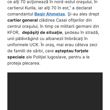
ce alţi 70 acţionează în nord-estul oraşului, în
cartierul Kurila, iar alţi 70 în est,” a declarat
comandantul
Beqir Ahmetas
. Şi-au ales drept
cartier general
clădirea Casei ofiţerilor din
centrul oraşului, în timp ce militarii germani din
KFOR,
depăşiţi de situaţie
, şedeau în stradă,
unii pălăvrăgind cu albanezii îmbrăcaţi în
uniformele UCK. În oraş, mai erau câteva zeci
de familii de sârbi, care
aşteptau forţele
speciale
ale Poliţiei Iugoslave, pentru a le
proteja plecarea.