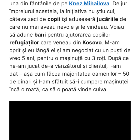
una din fântânile de pe
Knez Mihailova
. De jur
împrejurul acesteia, la inițiativa nu știu cui,
câteva zeci de
copii
își aduseseră
jucăriile
de
care nu mai aveau nevoie și le vindeau. Voiau
să adune
bani
pentru ajutorarea copiilor
refugiaților
care veneau din
Kosovo
. M-am
oprit și eu lângă ei și am negociat cu un puști de
vreo 5 ani, pentru o mașinuță cu 3 roți. După ce
ne-am jucat de-a vânzătorul și clientul, i-am
dat – așa cum făcea majoritatea oamenilor – 50
de dinari și l-am sfătuit să-i cumpere mașinuței
încă o roată, ca să o poată vinde cuiva.