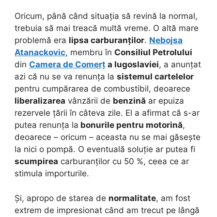
Oricum, până când situația să revină la normal,
trebuia să mai treacă multă vreme. O altă mare
problemă era
lipsa carburanților
.
Nebojsa
Atanackovic
, membru în
Consiliul Petrolului
din
Camera de Comerț
a Iugoslaviei
, a anunțat
azi că nu se va renunța la
sistemul cartelelor
pentru cumpărarea de combustibil, deoarece
liberalizarea
vânzării de
benzină
ar epuiza
rezervele țării în câteva zile. El a afirmat că s-ar
putea renunța la
bonurile pentru motorină
,
deoarece – oricum – aceasta nu se mai găsește
la nici o pompă. O eventuală soluție ar putea fi
scumpirea
carburanților cu 50 %, ceea ce ar
stimula importurile.
Și, apropo de starea de
normalitate
, am fost
extrem de impresionat când am trecut pe lângă