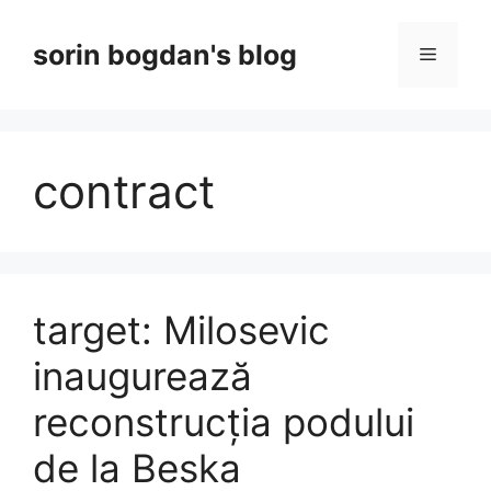
Skip
to
sorin bogdan's blog
Menu
content
contract
target: Milosevic
inaugurează
reconstrucția podului
de la Beska