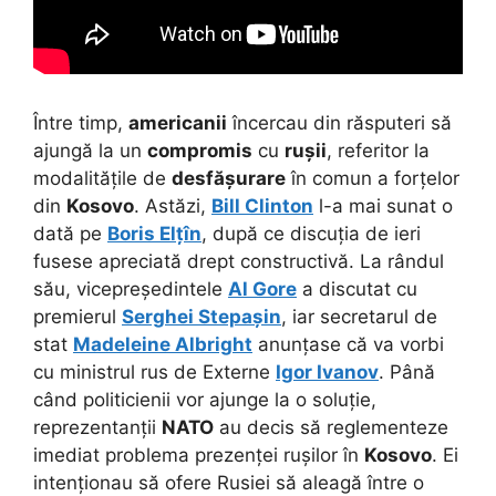
Între timp,
americanii
încercau din răsputeri să
ajungă la un
compromis
cu
rușii
, referitor la
modalitățile de
desfășurare
în comun a forțelor
din
Kosovo
. Astăzi,
Bill Clinton
l-a mai sunat o
dată pe
Boris Elțîn
, după ce discuția de ieri
fusese apreciată drept constructivă. La rândul
său, vicepreședintele
Al Gore
a discutat cu
premierul
Serghei Stepașin
, iar secretarul de
stat
Madeleine Albright
anunțase că va vorbi
cu ministrul rus de Externe
Igor Ivanov
. Până
când politicienii vor ajunge la o soluție,
reprezentanții
NATO
au decis să reglementeze
imediat problema prezenței rușilor în
Kosovo
. Ei
intenționau să ofere Rusiei să aleagă între o