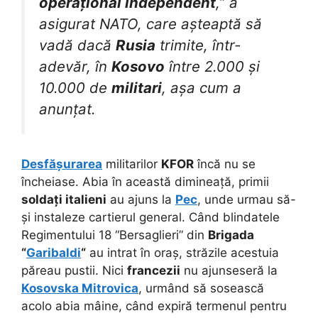
operațional independent
,” a
asigurat NATO, care așteaptă să
vadă dacă
Rusia
trimite, într-
adevăr, în
Kosovo
între 2.000 și
10.000 de
militari
, așa cum a
anunțat.
Desfășurarea
militarilor
KFOR
încă nu se
încheiase. Abia în această dimineață, primii
soldați italieni
au ajuns la
Pec
, unde urmau să-
și instaleze cartierul general. Când blindatele
Regimentului 18 “Bersaglieri” din
Brigada
“
Garibaldi
“
au intrat în oraș, străzile acestuia
păreau pustii. Nici
francezii
nu ajunseseră la
Kosovska Mitrovica
, urmând să sosească
acolo abia mâine, când expiră termenul pentru