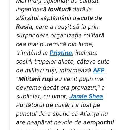
Mai mulți diplomați au salutat
ingenioasă
lovitură
dată la
sfârșitul săptămânii trecute de
Rusia
, care a reușit să ia prin
surprindere organizația militară
cea mai puternică din lume,
trimițând la
Priștina
, înaintea
sosirii trupelor aliate, câteva sute
de militari ruși, informează
AFP
.
“
Militarii ruși
au venit puțin mai
devreme decât era prevazut,” a
subliniat, cu umor,
Jamie Shea
.
Purtătorul de cuvânt a fost pe
punctul de a spune că Alianța nu
are neapărat nevoie de
aeroportul