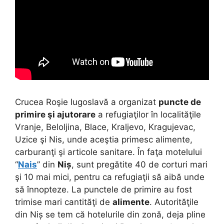
Crucea Roşie Iugoslavă a organizat
puncte de
primire şi ajutorare
a refugiaţilor în localităţile
Vranje, Beloljina, Blace, Kraljevo, Kragujevac,
Uzice şi Nis, unde aceştia primesc alimente,
carburanţi şi articole sanitare. În faţa motelului
“
Nais
” din
Niș
, sunt pregătite 40 de corturi mari
şi 10 mai mici, pentru ca refugiaţii să aibă unde
să înnopteze. La punctele de primire au fost
trimise mari cantităţi de
alimente
. Autorităţile
din Niș se tem că hotelurile din zonă, deja pline