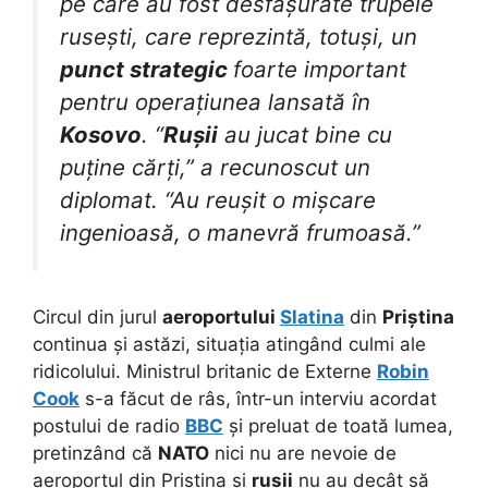
pe care au fost desfășurate trupele
rusești, care reprezintă, totuși, un
punct strategic
foarte important
pentru operațiunea lansată în
Kosovo
. “
Rușii
au jucat bine cu
puține cărți,” a recunoscut un
diplomat. “Au reușit o mișcare
ingenioasă, o manevră frumoasă.”
Circul din jurul
aeroportului
Slatina
din
Priștina
continua și astăzi, situația atingând culmi ale
ridicolului. Ministrul britanic de Externe
Robin
Cook
s-a făcut de râs, într-un interviu acordat
postului de radio
BBC
și preluat de toată lumea,
pretinzând că
NATO
nici nu are nevoie de
aeroportul din Priștina și
rușii
nu au decât să