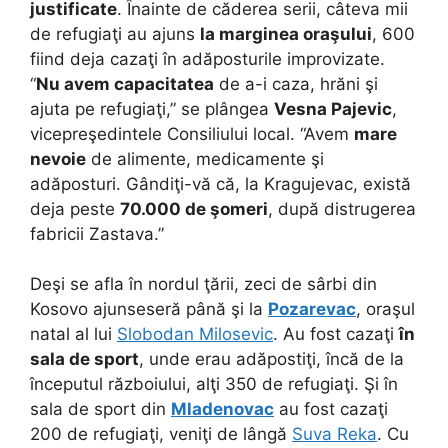
justificate
. Înainte de căderea serii, câteva mii
de refugiaţi au ajuns
la marginea oraşului
, 600
fiind deja cazaţi în adăposturile improvizate.
“
Nu avem capacitatea
de a-i caza, hrăni şi
ajuta pe refugiaţi,” se plângea
Vesna Pajevic
,
vicepreşedintele Consiliului local. “Avem
mare
nevoie
de alimente, medicamente şi
adăposturi. Gândiţi-vă că, la Kragujevac, există
deja peste
70.000 de şomeri
, după distrugerea
fabricii Zastava.”
Deşi se afla în nordul ţării, zeci de sârbi din
Kosovo ajunseseră până şi la
Pozarevac
, oraşul
natal al lui
Slobodan Milosevic
. Au fost cazaţi
în
sala de sport
, unde erau adăpostiţi, încă de la
începutul războiului, alţi 350 de refugiaţi. Şi în
sala de sport din
Mladenovac
au fost cazaţi
200 de refugiaţi, veniţi de lângă
Suva Reka
. Cu