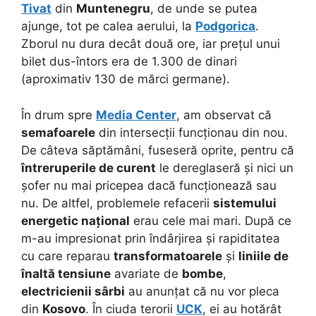
Tivat
din
Muntenegru
, de unde se putea
ajunge, tot pe calea aerului, la
Podgorica
.
Zborul nu dura decât două ore, iar prețul unui
bilet dus-întors era de 1.300 de dinari
(aproximativ 130 de mărci germane).
În drum spre
Media Center
, am observat că
semafoarele
din intersecții funcționau din nou.
De câteva săptămâni, fuseseră oprite, pentru că
întreruperile de curent
le dereglaseră și nici un
șofer nu mai pricepea dacă funcționează sau
nu. De altfel, problemele refacerii
sistemului
energetic național
erau cele mai mari. După ce
m-au impresionat prin îndârjirea și rapiditatea
cu care reparau
transformatoarele
și
liniile de
înaltă tensiune
avariate de
bombe
,
electricienii sârbi
au anunțat că nu vor pleca
din
Kosovo
. În ciuda terorii
UCK
, ei au hotărât