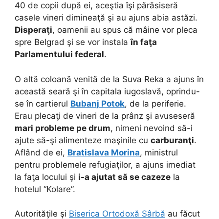
40 de copii după ei, aceştia îşi părăsiseră
casele vineri dimineaţă şi au ajuns abia astăzi.
Disperaţi
, oamenii au spus că mâine vor pleca
spre Belgrad şi se vor instala
în faţa
Parlamentului federal
.
O altă coloană venită de la Suva Reka a ajuns în
această seară şi în capitala iugoslavă, oprindu-
se în cartierul
Bubanj Potok
, de la periferie.
Erau plecaţi de vineri de la prânz şi avuseseră
mari probleme pe drum
, nimeni nevoind să-i
ajute să-şi alimenteze maşinile cu
carburanţi
.
Aflând de ei,
Bratislava Morina
, ministrul
pentru problemele refugiaţilor, a ajuns imediat
la faţa locului şi
i-a ajutat să se cazeze
la
hotelul “Kolare”.
Autorităţile şi
Biserica Ortodoxă Sârbă
au făcut