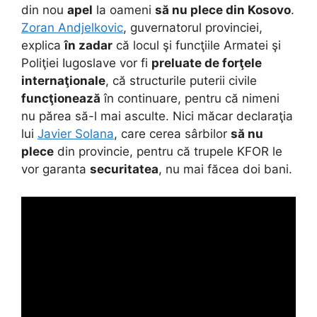
din nou
apel
la oameni
să nu plece din Kosovo
.
Zoran Andjelkovic
, guvernatorul provinciei,
explica
în zadar
că locul şi funcţiile Armatei şi
Poliţiei Iugoslave vor fi
preluate de forţele
internaţionale
, că structurile puterii civile
funcţionează
în continuare, pentru că nimeni
nu părea să-l mai asculte. Nici măcar declaraţia
lui
Javier Solana
, care cerea sârbilor
să nu
plece
din provincie, pentru că trupele KFOR le
vor garanta
securitatea
, nu mai făcea doi bani.