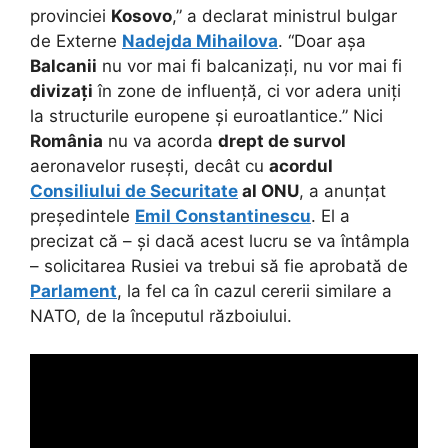
provinciei
Kosovo
,” a declarat ministrul bulgar
de Externe
Nadejda Mihailova
. “Doar așa
Balcanii
nu vor mai fi balcanizați, nu vor mai fi
divizați
în zone de influență, ci vor adera uniți
la structurile europene și euroatlantice.” Nici
România
nu va acorda
drept de survol
aeronavelor rusești, decât cu
acordul
Consiliului de Securitate
al ONU
, a anunțat
președintele
Emil Constantinescu
. El a
precizat că – și dacă acest lucru se va întâmpla
– solicitarea Rusiei va trebui să fie aprobată de
Parlament
, la fel ca în cazul cererii similare a
NATO, de la începutul războiului.