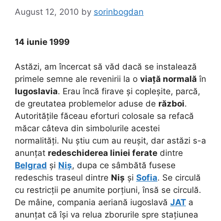
August 12, 2010
by
sorinbogdan
14 iunie 1999
Astăzi, am încercat să văd dacă se instalează
primele semne ale revenirii la o
viață normală
în
Iugoslavia
. Erau încă firave și copleșite, parcă,
de greutatea problemelor aduse de
război
.
Autoritățile făceau eforturi colosale sa refacă
măcar câteva din simbolurile acestei
normalități. Nu știu cum au reușit, dar astăzi s-a
anunțat
redeschiderea liniei ferate
dintre
Belgrad
și
Niș
, dupa ce sâmbătă fusese
redeschis traseul dintre
Niș
și
Sofia
. Se circulă
cu restricții pe anumite porțiuni, însă se circulă.
De mâine, compania aeriană iugoslavă
JAT
a
anunțat că își va relua zborurile spre stațiunea