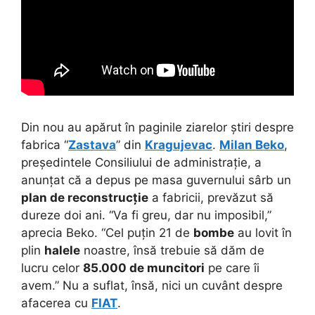
Din nou au apărut în paginile ziarelor știri despre
fabrica “
Zastava
” din
Kragujevac
.
Milan Beko
,
președintele Consiliului de administrație, a
anunțat că a depus pe masa guvernului sârb un
plan de reconstrucție
a fabricii, prevăzut să
dureze doi ani.
“Va fi greu, dar nu imposibil,”
aprecia Beko. “Cel puțin 21 de
bombe
au lovit în
plin
halele
noastre, însă trebuie să dăm de
lucru celor
85.000 de muncitori
pe care îi
avem.” Nu a suflat, însă, nici un cuvânt despre
afacerea cu
FIAT
.