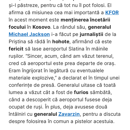
și-l păstreze, pentru că tot nu îl pot folosi. El
afirma că misiunea cea mai importantă a
KFOR
în acest moment este
menținerea încetării
focului
în
Kosovo
. La rândul său,
generalul
Michael Jackson
i-a făcut pe
jurnaliștii
de la
Priștina să râdă în
hohote
, afirmând că este
fericit
să lase aeroportul Slatina în mâinile
rușilor. “Sincer, acum, când am văzut terenul,
cred că aeroportul este prea departe de oraș.
Eram îngrijorat în legătură cu eventualele
materiale explozive,” a declarat el în timpul unei
conferințe de presă. Generalul uitase că toată
lumea a văzut cât a fost de
furios
sâmbătă,
când a descoperit că aeroportul fusese deja
ocupat de ruși. În plus, deja avusese două
întâlniri cu
generalul
Zavarzin
, pentru a discuta
despre folosirea în comun a pistelor acestuia.