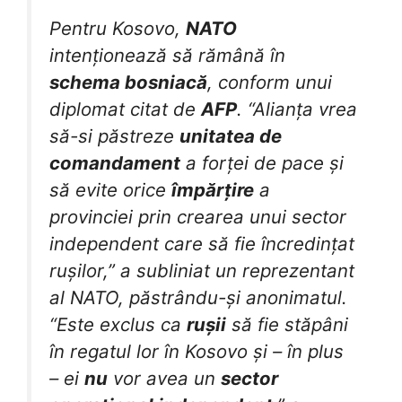
Pentru Kosovo,
NATO
intenționează să rămână în
schema bosniacă
, conform unui
diplomat citat de
AFP
. “Alianța vrea
să-si păstreze
unitatea de
comandament
a forței de pace și
să evite orice
împărțire
a
provinciei prin crearea unui sector
independent care să fie încredințat
rușilor,” a subliniat un reprezentant
al NATO, păstrându-și anonimatul.
“Este exclus ca
rușii
să fie stăpâni
în regatul lor în Kosovo și – în plus
– ei
nu
vor avea un
sector