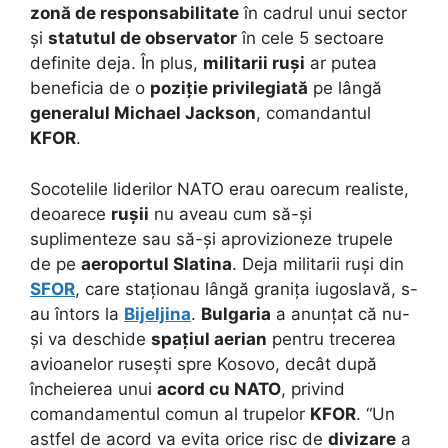
zonă de responsabilitate
în cadrul unui sector
și
statutul de observator
în cele 5 sectoare
definite deja. În plus,
militarii ruși
ar putea
beneficia de o
poziție privilegiată
pe lângă
generalul Michael Jackson
, comandantul
KFOR
.
Socotelile liderilor NATO erau oarecum realiste,
deoarece
rușii
nu aveau cum să-și
suplimenteze sau să-și aprovizioneze trupele
de pe
aeroportul Slatina
. Deja militarii ruși din
SFOR
, care staționau lângă granița iugoslavă, s-
au întors la
Bijeljina
.
Bulgaria
a anunțat că nu-
și va deschide
spațiul aerian
pentru trecerea
avioanelor rusești spre Kosovo, decât după
încheierea unui
acord cu NATO
, privind
comandamentul comun al trupelor
KFOR
. “Un
astfel de acord va evita orice risc de
divizare
a