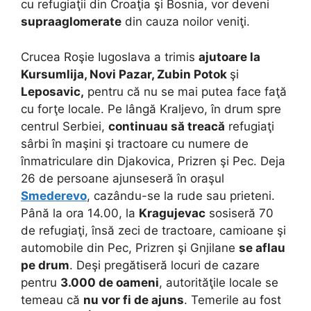
cu refugiaţii din Croaţia şi Bosnia, vor deveni
supraaglomerate
din cauza noilor veniţi.
Crucea Roşie Iugoslava a trimis
ajutoare la
Kursumlija, Novi Pazar, Zubin Potok
şi
Leposavic,
pentru că nu se mai putea face faţă
cu forţe locale. Pe lângă Kraljevo, în drum spre
centrul Serbiei,
continuau să treacă
refugiaţi
sârbi în maşini şi tractoare cu numere de
înmatriculare din Djakovica, Prizren şi Pec. Deja
26 de persoane ajunseseră în oraşul
Smederevo
, cazându-se la rude sau prieteni.
Până la ora 14.00, la
Kragujevac
sosiseră 70
de refugiaţi, însă zeci de tractoare, camioane şi
automobile din Pec, Prizren şi Gnjilane
se aflau
pe drum
. Deşi pregătiseră locuri de cazare
pentru
3.000 de oameni
, autorităţile locale se
temeau că
nu vor fi de ajuns
. Temerile au fost