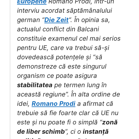
Europene
Romano Prodi, într-un
interviu acordat săptămânalului
german “
Die Zeit
“. În opinia sa,
actualul conflict din Balcani
constituie examenul cel mai serios
pentru UE, care va trebui să-și
dovedească potențele și “să
demonstreze că este singurul
organism ce poate asigura
stabilitatea
pe termen lung în
această regiune”. În alta ordine de
idei,
Romano Prodi
a afirmat că
trebuie să fie foarte clar că UE nu
este și nu poate fi o simplă “
zonă
de liber schimb
“, ci o
instanță