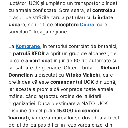
luptători UCK și umplând un transportor blindat
cu armele confiscate. Spre seară, ei
controlau
orașul, pe străzile căruia patrulau cu
blindate
ușoare
, sprijiniți de
elicoptere
Cobra
, care
survolau întreaga regiune.
La
Komorane
, în teritoriul controlat de britanici,
o
patrulă KFOR
a oprit un grup de albanezi, de
la care
a confiscat
în jur de 60 de automate și
lansatoare de grenade. Ofițerul britanic
Richard
Donnellan
a discutat cu
Vitako Malichi
, care
pretindea că este
comandantul UCK
din zonă,
iar acesta a promis că vor preda toate armele
mâine, când așteptau ordine de la liderii
organizației. După o estimare a NATO, UCK
dispune de cel puțin
15.000 de oameni
înarmați
, iar dezarmarea lor se dovedea a fi cel
de-al doilea pas dificil în rezolvarea crizei din