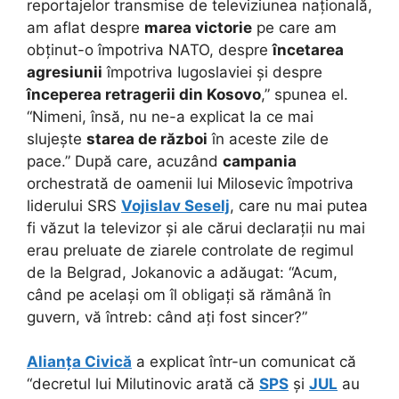
reportajelor transmise de televiziunea națională,
am aflat despre
marea victorie
pe care am
obținut-o împotriva NATO, despre
încetarea
agresiunii
împotriva Iugoslaviei și despre
începerea retragerii din Kosovo
,” spunea el.
“Nimeni, însă, nu ne-a explicat la ce mai
slujește
starea de război
în aceste zile de
pace.” După care, acuzând
campania
orchestrată de oamenii lui Milosevic împotriva
liderului SRS
Vojislav Seselj
, care nu mai putea
fi văzut la televizor și ale cărui declarații nu mai
erau preluate de ziarele controlate de regimul
de la Belgrad, Jokanovic a adăugat: “Acum,
când pe același om îl obligați să rămână în
guvern, vă întreb: când ați fost sincer?”
Alianța Civică
a explicat într-un comunicat că
“decretul lui Milutinovic arată că
SPS
și
JUL
au