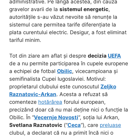
administrative. Pe lângă acestea, din cauza
gravelor avarii de la
sistemul energetic
,
autoritățile s-au văzut nevoite să renunțe la
sistemul care permitea tarife diferențiate la
plata curentului electric. Desigur, a fost eliminat
tariful minim.
Tot din ziare am aflat și despre
decizia
UEFA
de a nu permite participarea în cupele europene
a echipei de fotbal
Obilic
, vicecampioana și
semifinalista Cupei Iugoslaviei. Motivul:
proprietarul clubului este cunoscutul
Zeljko
Raznatovic-Arkan
. Acesta a refuzat să
comenteze
hotărârea
forului european,
precizând doar că nu mai deține nici o funcție la
Obilic. În “
Vecernje Novosti
“, soția lui Arkan,
Svetlana Raznatovic
(“
Ceca
“), care
preluase
clubul, a declarat că nu a primit încă nici o