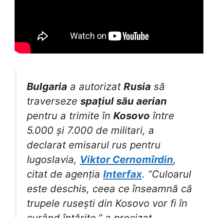
Bulgaria
a autorizat
Rusia
să
traverseze
spațiul său aerian
pentru a trimite în
Kosovo
între
5.000 și 7.000 de militari, a
declarat emisarul rus pentru
Iugoslavia,
Viktor Cernomîrdin
,
citat de agenția
Interfax
. “Culoarul
este deschis, ceea ce înseamnă că
trupele rusești din Kosovo vor fi în
curând întărite,” a precizat