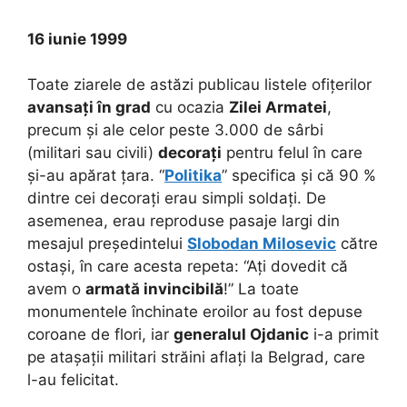
16 iunie 1999
Toate ziarele de astăzi publicau listele ofițerilor
avansați în grad
cu ocazia
Zilei Armatei
,
precum și ale celor peste 3.000 de sârbi
(militari sau civili)
decorați
pentru felul în care
și-au apărat țara. “
Politika
” specifica și că 90 %
dintre cei decorați erau simpli soldați. De
asemenea, erau reproduse pasaje largi din
mesajul președintelui
Slobodan Milosevic
către
ostași, în care acesta repeta: “Ați dovedit că
avem o
armată invincibilă
!” La toate
monumentele închinate eroilor au fost depuse
coroane de flori, iar
generalul Ojdanic
i-a primit
pe atașații militari străini aflați la Belgrad, care
l-au felicitat.