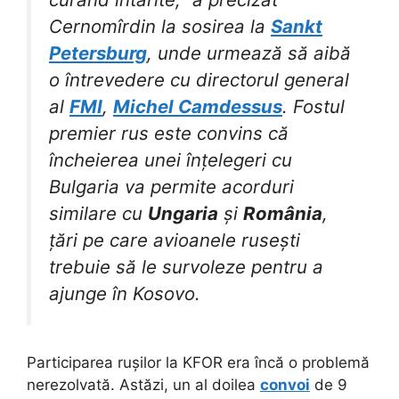
Cernomîrdin la sosirea la
Sankt
Petersburg
, unde urmează să aibă
o întrevedere cu directorul general
al
FMI
,
Michel Camdessus
. Fostul
premier rus este convins că
încheierea unei înțelegeri cu
Bulgaria va permite acorduri
similare cu
Ungaria
și
România
,
țări pe care avioanele rusești
trebuie să le survoleze pentru a
ajunge în Kosovo.
Participarea rușilor la KFOR era încă o problemă
nerezolvată. Astăzi, un al doilea
convoi
de 9