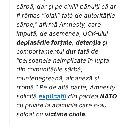
sârbă, dar și pe civilii bănuiți că ar
fi rămas “loiali” față de autoritățile
sârbe,” afirmă Amnesty, care
impută, de asemenea, UCK-ului
deplasările forțate
,
detenția
și
comportamentul
dur
față de
“persoanele neimplicate în lupta
din comunitățile sârbă,
muntenegreană, albaneză și
rromă.” Pe de altă parte, Amnesty
solicită
explicații
din partea
NATO
cu privire la atacurile care s-au
soldat cu
victime civile
.