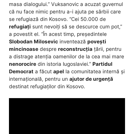
masa dialogului.” Vuksanovic a acuzat guvernul
că nu face nimic pentru a-i ajuta pe sârbii care
se refugiază din Kosovo. “Cei 50.000 de
refugiați
sunt nevoiți să se descurce cum pot,”
a povestit el. “În acest timp, președintele
Slobodan Milosevic
inventează
povești
mincinoase
despre
reconstrucția
țării, pentru
a distrage atenția oamenilor de la cea mai mare
nenorocire
din istoria Iugoslaviei.”
Partidul
Democrat
a făcut
apel
la comunitatea internă și
internațională, pentru un
ajutor de urgență
destinat refugiaților din Kosovo.