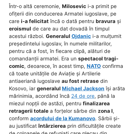
Într-o altă ceremonie,
Milosevic
i-a primit pe
ofițerii din conducerea Armatei iugoslave, pe
care
i-a felicitat
încă o dată pentru
bravura
și
eroismul
de care au dat dovadă în timpul
acestui război.
Generalul
Ojdanic
i-a mulțumit
președintelui iugoslav, în numele militarilor,
pentru că a fost, în fiecare clipă, alături de
comandanții armatei. Era un
spectacol tragi-
comic
, deoarece, în acest timp,
NATO
confirma
că toate unitățile de Aviație și Artilerie
antiaeriană iugoslave
au fost retrase
din
Kosovo, iar
generalul
Michael Jackson
își arăta
mărinimia, acordând încă
24 de ore
, până la
miezul nopții de astăzi, pentru
finalizarea
retragerii totale
a forțelor sârbe din
zona I
,
conform
acordului de la Kumanovo
. Sârbii și-
au justificat
întârzierea
prin dificultățile create
de coloanele de refugiați care plecau din