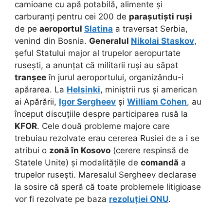
camioane cu apă potabilă, alimente și
carburanți pentru cei 200 de
parașutiști ruși
de pe
aeroportul
Slatina
a traversat Serbia,
venind din Bosnia.
Generalul
Nikolai Staskov
,
șeful Statului major al trupelor aeropurtate
rusești, a anunțat că militarii ruși au săpat
tranșee
în jurul aeroportului, organizându-i
apărarea. La
Helsinki
, miniștrii rus și american
ai Apărării,
Igor Sergheev
și
William Cohen
, au
început discuțiile despre participarea rusă la
KFOR
. Cele două probleme majore care
trebuiau rezolvate erau cererea Rusiei de a i se
atribui o
zonă în Kosovo
(cerere respinsă de
Statele Unite) și modalitățile de
comandă
a
trupelor rusești. Maresalul Sergheev declarase
la sosire că speră că toate problemele litigioase
vor fi rezolvate pe baza
rezoluției ONU
.