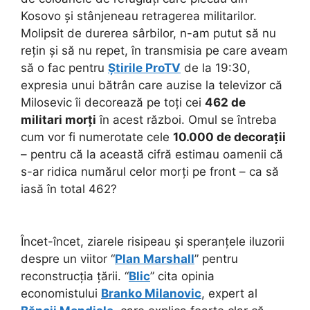
Kosovo și stânjeneau retragerea militarilor.
Molipsit de durerea sârbilor, n-am putut să nu
rețin și să nu repet, în transmisia pe care aveam
să o fac pentru
Știrile ProTV
de la 19:30,
expresia unui bătrân care auzise la televizor că
Milosevic îi decorează pe toți cei
462 de
militari morți
în acest război. Omul se întreba
cum vor fi numerotate cele
10.000 de decorații
– pentru că la această cifră estimau oamenii că
s-ar ridica numărul celor morți pe front – ca să
iasă în total 462?
Încet-încet, ziarele risipeau și speranțele iluzorii
despre un viitor “
Plan Marshall
” pentru
reconstrucția țării. “
Blic
” cita opinia
economistului
Branko Milanovic
, expert al