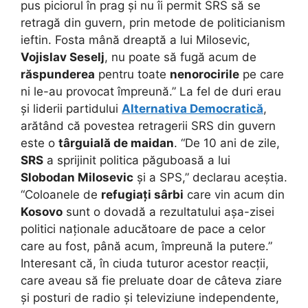
pus piciorul în prag și nu îi permit SRS să se
retragă din guvern, prin metode de politicianism
ieftin. Fosta mână dreaptă a lui Milosevic,
Vojislav Seselj
, nu poate să fugă acum de
răspunderea
pentru toate
nenorocirile
pe care
ni le-au provocat împreună.” La fel de duri erau
și liderii partidului
Alternativa Democratică
,
arătând că povestea retragerii SRS din guvern
este o
târguială de maidan
. “De 10 ani de zile,
SRS
a sprijinit politica păguboasă a lui
Slobodan Milosevic
și a SPS,” declarau aceștia.
“Coloanele de
refugiați sârbi
care vin acum din
Kosovo
sunt o dovadă a rezultatului așa-zisei
politici naționale aducătoare de pace a celor
care au fost, până acum, împreună la putere.”
Interesant că, în ciuda tuturor acestor reacții,
care aveau să fie preluate doar de câteva ziare
și posturi de radio și televiziune independente,