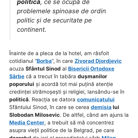
politică
, ce se ocupă de
problemele spinoase de ordin
politic și de securitate pe
continent.
Înainte de a pleca de la hotel, am răsfoit
cotidianul “
Borba
“, în care
Zivorad Djordjevic
acuza
Sfântul Sinod
al
Bisericii Ortodoxe
Sârbe
că a trecut în tabăra
dușmanilor
poporului
și acordă tot mai puțină atenție
credinței strămoșești și religiei, lansându-se în
politică
. Reacția se datora
comunicatului
Sfântului Sinod, în care se cerea
demisia
lui
Slobodan Milosevic
. De altfel, când am ajuns la
Media Center
, a trebuit să mă concentrez
asupra vieții politice de la Belgrad, pe care