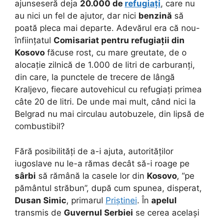
ajunseseră deja
20.000 de
refugiați
, care nu
au nici un fel de ajutor, dar nici
benzină
să
poată pleca mai departe. Adevărul era că nou-
înființatul
Comisariat pentru refugiații din
Kosovo
făcuse rost, cu mare greutate, de o
alocație zilnică de 1.000 de litri de carburanți,
din care, la punctele de trecere de lângă
Kraljevo, fiecare autovehicul cu refugiați primea
câte 20 de litri. De unde mai mult, când nici la
Belgrad nu mai circulau autobuzele, din lipsă de
combustibil?
Fără posibilități de a-i ajuta, autorităților
iugoslave nu le-a rămas decât să-i roage pe
sârbi
să rămână la casele lor din
Kosovo
, “pe
pământul străbun”, după cum spunea, disperat,
Dusan Simic
, primarul
Priștinei
. În
apelul
transmis de
Guvernul Serbiei
se cerea același