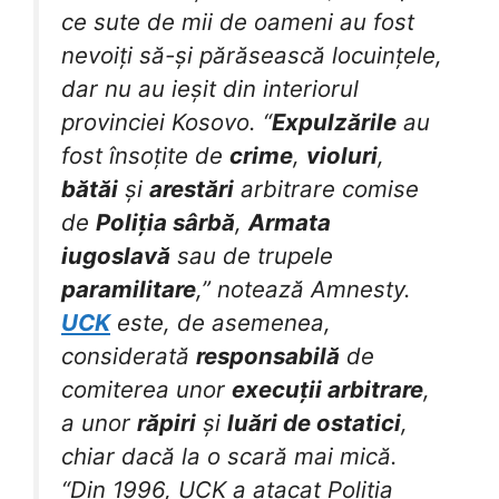
ce sute de mii de oameni au fost
nevoiți să-și părăsească locuințele,
dar nu au ieșit din interiorul
provinciei Kosovo. “
Expulzările
au
fost însoțite de
crime
,
violuri
,
bătăi
și
arestări
arbitrare comise
de
Poliția sârbă
,
Armata
iugoslavă
sau de trupele
paramilitare
,” notează Amnesty.
UCK
este, de asemenea,
considerată
responsabilă
de
comiterea unor
execuții arbitrare
,
a unor
răpiri
și
luări de ostatici
,
chiar dacă la o scară mai mică.
“Din 1996, UCK a atacat Poliția