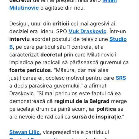
decretul
de ieri al președintelui sârb
Milan
Milutinovic
o agitase din nou.
Desigur, unul din
criticii
cei mai agresivi ai
deciziei era liderul SPO
Vuk Draskovic
. Într-un
interviu
acordat postului de televiziune
Studio
B
, pe care partidul său îl controla, el a
caracterizat
decretul
prin care Milutinovic îi
impiedica pe radicali să părăsească guvernul ca
foarte periculos
. “Măsura, dar mai ales
justificarea ei, ocolesc motivul pentru care
SRS
a decis părăsirea guvernului,” a afirmat
Draskovic. “Și mai periculos este faptul că ea
demonstrează că
regimul de la Belgrad
merge
pe același drum ca până acum, iar
politica
sa
are nevoie de radicali ca
sursă de inspirație
.”
Stevan Lilic
, vicepreședintele partidului