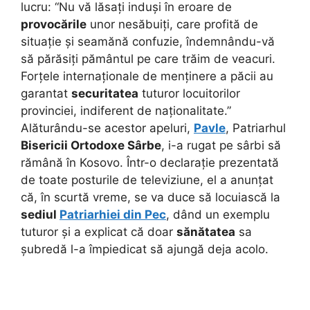
lucru: “Nu vă lăsați induși în eroare de
provocările
unor nesăbuiți, care profită de
situație și seamănă confuzie, îndemnându-vă
să părăsiți pământul pe care trăim de veacuri.
Forțele internaționale de menținere a păcii au
garantat
securitatea
tuturor locuitorilor
provinciei, indiferent de naționalitate.”
Alăturându-se acestor apeluri,
Pavle
, Patriarhul
Bisericii Ortodoxe Sârbe
, i-a rugat pe sârbi să
rămână în Kosovo. Într-o declarație prezentată
de toate posturile de televiziune, el a anunțat
că, în scurtă vreme, se va duce să locuiască la
sediul
Patriarhiei din Pec
, dând un exemplu
tuturor și a explicat că doar
sănătatea
sa
șubredă l-a împiedicat să ajungă deja acolo.