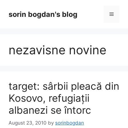
Skip
to
sorin bogdan's blog
Menu
content
nezavisne novine
target: sârbii pleacă din
Kosovo, refugiații
albanezi se întorc
August 23, 2010
by
sorinbogdan