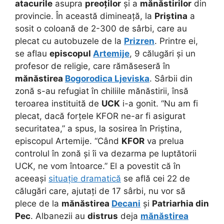
atacurile
asupra
preoților
și a
mănăstirilor
din
provincie. În această dimineață, la
Priștina
a
sosit o coloană de 2-300 de sârbi, care au
plecat cu autobuzele de la
Prizren
. Printre ei,
se aflau
episcopul
Artemije
, 9 călugări și un
profesor de religie, care rămăseseră în
mănăstirea
Bogorodica Ljeviska
. Sârbii din
zonă s-au refugiat în chiliile mănăstirii, însă
teroarea instituită de
UCK
i-a gonit. “Nu am fi
plecat, dacă forțele KFOR ne-ar fi asigurat
securitatea,” a spus, la sosirea în Priștina,
episcopul Artemije. “Când
KFOR
va prelua
controlul în zonă și îi va dezarma pe luptătorii
UCK, ne vom întoarce.” El a povestit că în
aceeași
situație dramatică
se află cei 22 de
călugări care, ajutați de 17 sârbi, nu vor să
plece de la
mănăstirea
Decani
și
Patriarhia din
Pec
. Albanezii au
distrus
deja
mănăstirea