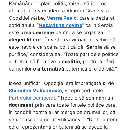
Rămânând în plan politic, mi-au sărit în ochi
afirmațiile fostei lidere a Alianței Civice și a
Opoziției sârbe,
Vesna Pesic
, care a declarat
cotidianului “
Nezavisne novine
” că în Serbia
este
prea devreme
pentru a se organiza
alegeri libere
. “În vederea viitoarelor schimbări,
este nevoie ca scena politică din
Serbia
să se
purifice,” considera ea. “Toate partidele politice
ar trebui să formeze o
coaliție
, pentru a oferi
oamenilor o
alternativă
puternică și credibilă.”
Ideea unificării Opoziției era îmbrățișată și de
Slobodan Vuksanovic
, vicepreședintele
Partidului Democrat
. “Trebuie să semnăm un
document
prin care toate forțele politice care,
în condiții normale, ar merge pe drumul lor, să
se unească,” a cerut Vuksanovic. “Uniți, putem
cere reprezentanților puterii să se așeze la