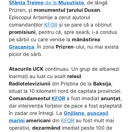
Sfânta Treime
de la
Musutiste
, de lângă
Prizren, și
monumentul țarului Dusan
.
Episcopul Artemije a cerut ajutorul
comandanților
KFOR
și se pare că a obținut
promisiuni
, pentru că, spre seară, i-a condus
pe sârbii cu care venise la
mănăstirea
Gracanica
. În zona
Prizren
-ului, nu mai exista
picior de sârb.
Atacurile UCK
continuau. Un grup de albanezi
înarmați au luat cu asalt
releul
Radioteleviziunii
din Priștina de la
Baksija
,
situat la 10 kilometri nord de capitala provinciei.
Comandamentul
KFOR
a fost imediat
anunțat
,
dar intervenția forțelor de pace a fost așteptată
în zadar ore întregi. La
Gnjilane
,
pușcașii
marini
americani
din
KFOR
au fost mult mai
operativi,
dezarmând
imediat peste 100 de