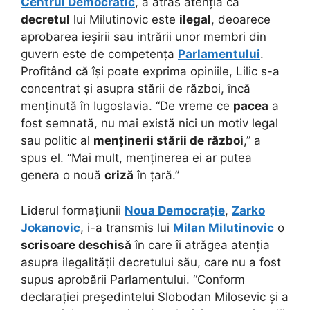
Centrul Democratic
, a atras atenția că
decretul
lui Milutinovic este
ilegal
, deoarece
aprobarea ieșirii sau intrării unor membri din
guvern este de competența
Parlamentului
.
Profitând că își poate exprima opiniile, Lilic s-a
concentrat și asupra stării de război, încă
menținută în Iugoslavia. “De vreme ce
pacea
a
fost semnată, nu mai există nici un motiv legal
sau politic al
menținerii stării de război
,” a
spus el. “Mai mult, menținerea ei ar putea
genera o nouă
criză
în țară.”
Liderul formațiunii
Noua Democrație
,
Zarko
Jokanovic
, i-a transmis lui
Milan Milutinovic
o
scrisoare deschisă
în care îi atrăgea atenția
asupra ilegalității decretului său, care nu a fost
supus aprobării Parlamentului. “Conform
declarației președintelui Slobodan Milosevic și a