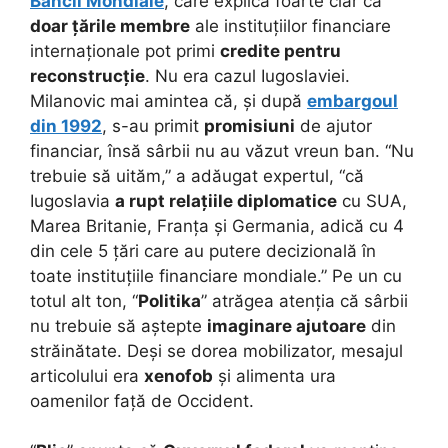
Băncii Mondiale
, care explica foarte clar că
doar țările membre
ale instituțiilor financiare
internaționale pot primi
credite pentru
reconstrucție
. Nu era cazul Iugoslaviei.
Milanovic mai amintea că, și după
embargoul
din 1992
, s-au primit
promisiuni
de ajutor
financiar, însă sârbii nu au văzut vreun ban. “Nu
trebuie să uităm,” a adăugat expertul, “că
Iugoslavia
a rupt relațiile diplomatice
cu SUA,
Marea Britanie, Franța și Germania, adică cu 4
din cele 5 țări care au putere decizională în
toate instituțiile financiare mondiale.” Pe un cu
totul alt ton, “
Politika
” atrăgea atenția că sârbii
nu trebuie să aștepte
imaginare ajutoare
din
străinătate. Deși se dorea mobilizator, mesajul
articolului era
xenofob
și alimenta ura
oamenilor față de Occident.