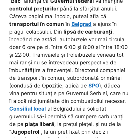
“
Blic
” anunța că
Guvernul federal
va menține
controlul prețurilor
până la sfârșitul anului.
Câteva pagini mai încolo, puteai afla că
transportul în comun
în
Belgrad
a ajuns în
pragul colapsului. Din
lipsă de carburanți
,
începând de astăzi, autobuzele vor mai circula
doar 6 ore pe zi, între 6:00 și 8:00 și între 18:00
și 22:00. Tramvaiele și troleibuzele veneau tot
mai rar și nu se întrevedeau perspective de
îmbunătățire a frecvenței. Directorul companiei
de transport în comun, subordonată primăriei
(condusă de Opoziție, adică de
SPO
), dădea
vina pentru situație pe Guvernul Serbiei, care nu
îi alocă nici jumătate din combustibilul necesar.
Consiliul local
al Belgradului a solicitat
guvernului să-i permită să cumpere carburanți
de pe
piața liberă
, la prețul pieței, și nu de la
“
Jugopetrol
“, la un pret fixat prin decizii