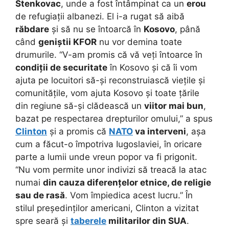
Stenkovac
, unde a fost întâmpinat ca un
erou
de refugiații albanezi. El i-a rugat să aibă
răbdare
și să nu se întoarcă în
Kosovo
, până
când
geniștii KFOR
nu vor demina toate
drumurile. “V-am promis că vă veți întoarce în
condiții de securitate
în Kosovo și că îi vom
ajuta pe locuitori să-și reconstruiască viețile și
comunitățile, vom ajuta Kosovo și toate țările
din regiune să-și clădească un
viitor mai bun
,
bazat pe respectarea drepturilor omului,” a spus
Clinton
și a promis că
NATO
va interveni
, așa
cum a făcut-o împotriva Iugoslaviei, în oricare
parte a lumii unde vreun popor va fi prigonit.
“Nu vom permite unor indivizi să treacă la atac
numai
din cauza diferențelor etnice, de religie
sau de rasă
. Vom împiedica acest lucru.” În
stilul președinților americani, Clinton a vizitat
spre seară și
taberele
militarilor din SUA
.