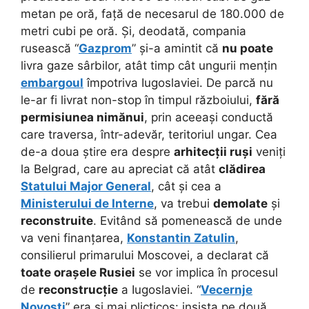
metan pe oră, față de necesarul de 180.000 de
metri cubi pe oră. Și, deodată, compania
rusească “
Gazprom
” și-a amintit că
nu poate
livra gaze sârbilor, atât timp cât ungurii mențin
embargoul
împotriva Iugoslaviei. De parcă nu
le-ar fi livrat non-stop în timpul războiului,
fără
permisiunea nimănui
, prin aceeași conductă
care traversa, într-adevăr, teritoriul ungar. Cea
de-a doua știre era despre
arhitecții ruși
veniți
la Belgrad, care au apreciat că atât
clădirea
Statului Major General
, cât și cea a
Ministerului de Interne
, va trebui
demolate
și
reconstruite
. Evitând să pomenească de unde
va veni finanțarea,
Konstantin Zatulin
,
consilierul primarului Moscovei, a declarat că
toate orașele Rusiei
se vor implica în procesul
de
reconstrucție
a Iugoslaviei. “
Vecernje
Novosti
” era și mai plicticos: insista pe două