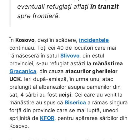
eventuali refugiați aflați
în tranzit
spre frontieră.
În
Kosovo
, deși în scădere,
incidentele
continuau. Toți cei 40 de locuitori care mai
rămăseseră în satul
Slivovo
, din estul
provinciei, s-au refugiat astăzi la
mănăstirea
Gracanica
, din cauza
atacurilor gherilelor
UCK
. Ieri după-amiază, în urma unui atac
prelungit al albanezilor asupra oamenilor din
sat, 4 sârbi au fost
uciși
. Cei care au venit la
mănăstire au spus că
Biserica
a rămas singura
forță din provincie care se mai luptă, uneori
sprijinită de
KFOR
, pentru apărarea sârbilor din
Kosovo.