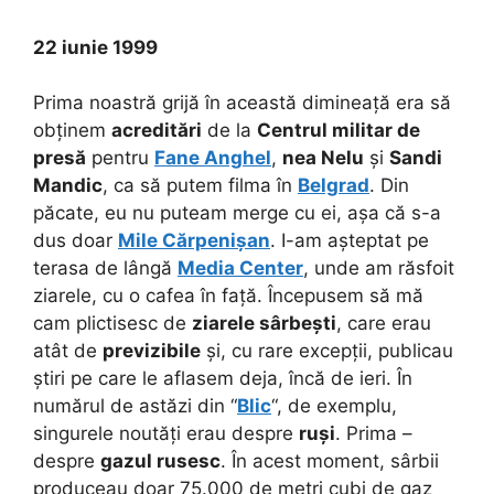
22 iunie 1999
Prima noastră grijă în această dimineață era să
obținem
acreditări
de la
Centrul militar de
presă
pentru
Fane Anghel
,
nea Nelu
și
Sandi
Mandic
, ca să putem filma în
Belgrad
. Din
păcate, eu nu puteam merge cu ei, așa că s-a
dus doar
Mile Cărpenișan
. I-am așteptat pe
terasa de lângă
Media Center
, unde am răsfoit
ziarele, cu o cafea în față. Începusem să mă
cam plictisesc de
ziarele sârbești
, care erau
atât de
previzibile
și, cu rare excepții, publicau
știri pe care le aflasem deja, încă de ieri. În
numărul de astăzi din “
Blic
“, de exemplu,
singurele noutăți erau despre
ruși
. Prima –
despre
gazul rusesc
. În acest moment, sârbii
produceau doar 75.000 de metri cubi de gaz