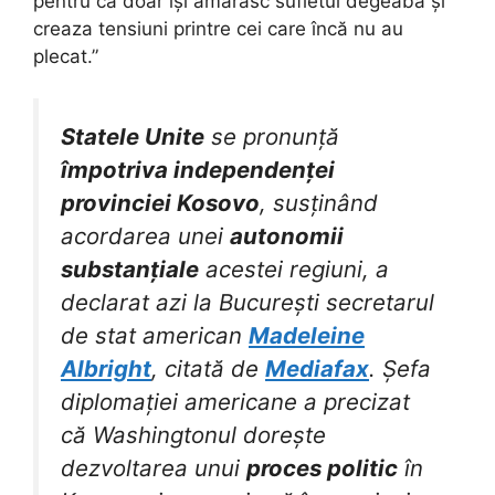
pentru că doar își amărăsc sufletul degeaba și
creaza tensiuni printre cei care încă nu au
plecat.”
Statele Unite
se pronunță
împotriva independenței
provinciei Kosovo
, susținând
acordarea unei
autonomii
substanțiale
acestei regiuni, a
declarat azi la București secretarul
de stat american
Madeleine
Albright
, citată de
Mediafax
. Șefa
diplomației americane a precizat
că Washingtonul dorește
dezvoltarea unui
proces politic
în