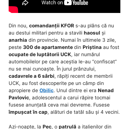
Din nou,
comandanții KFOR
s-au plâns că nu
au destui militari pentru a stavili
haosul
și
anarhia
din provincie. Numai în ultimele 3 zile,
peste
300 de apartamente
din
Priștina
au fost
ocupate de luptătorii UCK
, iar numărul
automobilelor pe care aceștia le-au “confiscat”
nu se mai cunoaște. În jurul prânzului,
cadavrele a 6 sârbi
, răpiți recent de membrii
UCK, au fost descoperite pe un câmp din
apropiere de
Obilic
. Unul dintre ei era
Nenad
Pavlovic
, adolescentul a carui răpire tocmai
fusese anunțată ceva mai devreme. Fusese
împușcat în cap
, alături de tatăl său și 4 vecini.
Azi-noapte, la
Pec
, o
patrulă
a italienilor din