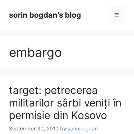
Skip
to
sorin bogdan's blog
Menu
content
embargo
target: petrecerea
militarilor sârbi veniți în
permisie din Kosovo
September 30, 2010
by
sorinbogdan