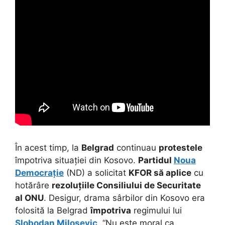
În acest timp, la
Belgrad
continuau
protestele
împotriva situației din Kosovo.
Partidul
Noua
Democrație
(ND) a solicitat
KFOR să aplice
cu
hotărâre
rezoluțiile Consiliului de Securitate
al ONU
. Desigur, drama sârbilor din Kosovo era
folosită la Belgrad
împotriva
regimului lui
Slobodan Milosevic
. “Nu este moral ca