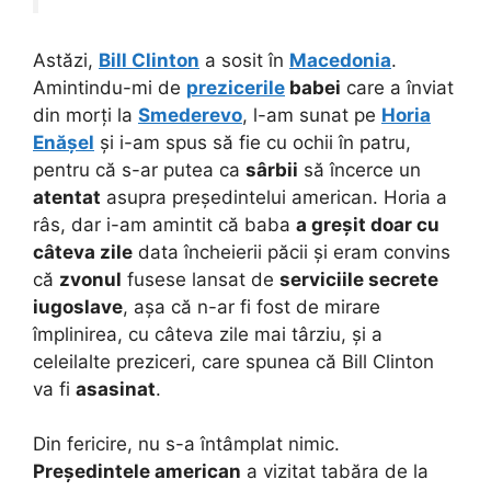
Astăzi,
Bill Clinton
a sosit în
Macedonia
.
Amintindu-mi de
prezicerile
babei
care a înviat
din morți la
Smederevo
, l-am sunat pe
Horia
Enășel
și i-am spus să fie cu ochii în patru,
pentru că s-ar putea ca
sârbii
să încerce un
atentat
asupra președintelui american. Horia a
râs, dar i-am amintit că baba
a greșit doar cu
câteva zile
data încheierii păcii și eram convins
că
zvonul
fusese lansat de
serviciile secrete
iugoslave
, așa că n-ar fi fost de mirare
împlinirea, cu câteva zile mai târziu, și a
celeilalte preziceri, care spunea că Bill Clinton
va fi
asasinat
.
Din fericire, nu s-a întâmplat nimic.
Președintele american
a vizitat tabăra de la