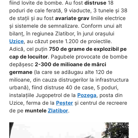
fiind lovite de bombe. Au fost
distruse
18
poduri de cale ferată, 9 viaducte, 3 tunele și 38
de stații și au fost
avariate grav
liniile electrice
și sistemele de semnalizare. Conform unui alt
bilanț, în regiunea Zlatibor, în jurul orașului
Uzice
, au căzut peste 1.200 de proiectile.
Adică, cel puțin
750 de grame de explozibil pe
cap de locuitor
. Pagubele provocate de bombe
depășesc
2-300 de milioane de mărci
germane
(la care se adăugau alte 120 de
milioane, din cauza distrugerilor la infrastructura
urbană), fiind distruse 40 de case, 5 poduri,
instalațiile Jugopetrol de la
Pozega
, posta din
Uzice, ferma de la
Peșter
și centrul de recreere
de pe
muntele
Zlatibor
.