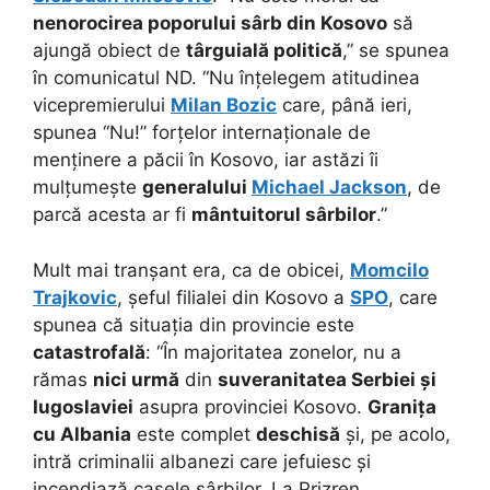
nenorocirea poporului sârb din Kosovo
să
ajungă obiect de
târguială politică
,” se spunea
în comunicatul ND. “Nu înțelegem atitudinea
vicepremierului
Milan Bozic
care, până ieri,
spunea “Nu!” forțelor internaționale de
menținere a păcii în Kosovo, iar astăzi îi
mulțumește
generalului
Michael Jackson
, de
parcă acesta ar fi
mântuitorul sârbilor
.”
Mult mai tranșant era, ca de obicei,
Momcilo
Trajkovic
, șeful filialei din Kosovo a
SPO
, care
spunea că situația din provincie este
catastrofală
: “În majoritatea zonelor, nu a
rămas
nici urmă
din
suveranitatea Serbiei și
Iugoslaviei
asupra provinciei Kosovo.
Granița
cu Albania
este complet
deschisă
și, pe acolo,
intră criminalii albanezi care jefuiesc și
incendiază casele sârbilor. La Prizren,