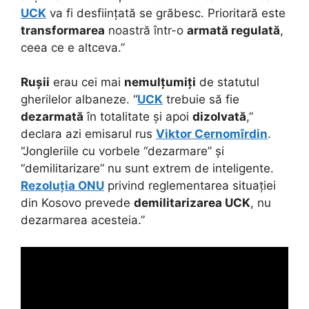
UCK
va fi desființată se grăbesc. Prioritară este
transformarea
noastră într-o
armată regulată
,
ceea ce e altceva.”
Rușii
erau cei mai
nemulțumiți
de statutul
gherilelor albaneze. “
UCK
trebuie să fie
dezarmată
în totalitate și apoi
dizolvată
,”
declara azi emisarul rus
Viktor Cernomîrdin
.
“Jongleriile cu vorbele “dezarmare” și
“demilitarizare” nu sunt extrem de inteligente.
Rezoluția ONU
privind reglementarea situației
din Kosovo prevede
demilitarizarea UCK
, nu
dezarmarea acesteia.”