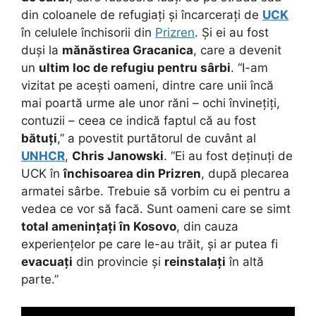
din coloanele de refugiați și încarcerați de
UCK
în celulele închisorii din
Prizren
. Și ei au fost
duși la
mănăstirea Gracanica
, care a devenit
un
ultim loc de refugiu pentru sârbi
. “I-am
vizitat pe acești oameni, dintre care unii încă
mai poartă urme ale unor răni – ochi învinețiți,
contuzii – ceea ce indică faptul că au fost
bătuți
,” a povestit purtătorul de cuvânt al
UNHCR
,
Chris Janowski
. “Ei au fost deținuți de
UCK în
închisoarea din Prizren
, după plecarea
armatei sârbe. Trebuie să vorbim cu ei pentru a
vedea ce vor să facă. Sunt oameni care se simt
total amenințați în Kosovo
, din cauza
experiențelor pe care le-au trăit, și ar putea fi
evacuați
din provincie și
reinstalați
în altă
parte.”