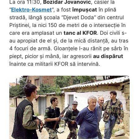
La ora 11:30,
Bozidar Jovanovic
, casier la
“
Elektro-Kosmet
“, a fost
împușcat
în plină
stradă, lângă școala “Djevet Doda” din centrul
Priștinei, la nici 150 de metri de o intersecție în
care era amplasat un
tanc al KFOR
. Doi civili s-
au apropiat de el și, de la mică distanță, au tras
4 focuri de armă. Gloanțele l-au rănit pe sârb în
piept, picior și mână, iar agresorii
au dispărut
înainte ca militarii KFOR să intervină.