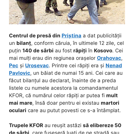
Centrul de presă din
Priștina
a dat publicității
un
bilanț
, conform căruia, în ultimele 12 zile, cel
puțin
140 de sârbi
au fost
răpiți
în
Kosovo
. Cei
mai mulți erau din regiunea orașelor
Orahovac
,
Pec
și
Urosevac
. Printre cei răpiți era și
Nenad
Pavlovic
, un băiat de numai 15 ani. Cei care au
făcut bilanțul au declarat, înainte de a preda
listele cu numele acestora la comandamentul
KFOR, că numărul celor răpiți ar putea fi
mult
mai mare
, însă doar pentru ei existau
martori
oculari
care au putut povesti ce s-a întâmplat.
Trupele KFOR
au reușit astăzi
să elibereze 50
de sârbi
, care fuseseră luați de pe stradă sau