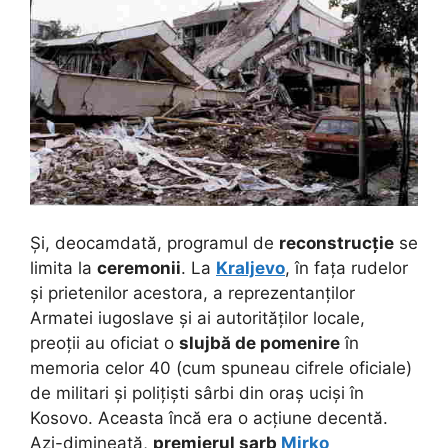
Și, deocamdată, programul de
reconstrucție
se
limita la
ceremonii
. La
Kraljevo
, în fața rudelor
și prietenilor acestora, a reprezentanților
Armatei iugoslave și ai autorităților locale,
preoții au oficiat o
slujbă de pomenire
în
memoria celor 40 (cum spuneau cifrele oficiale)
de militari și polițiști sârbi din oraș uciși în
Kosovo. Aceasta încă era o acțiune decentă.
Azi-dimineață,
premierul sarb
Mirko