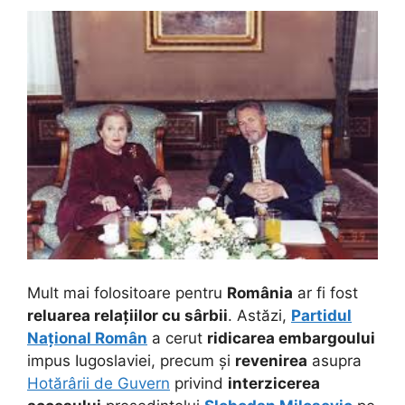
Mult mai folositoare pentru
România
ar fi fost
reluarea relațiilor cu sârbii
. Astăzi,
Partidul
Național Român
a cerut
ridicarea embargoului
impus Iugoslaviei, precum și
revenirea
asupra
Hotărârii de Guvern
privind
interzicerea