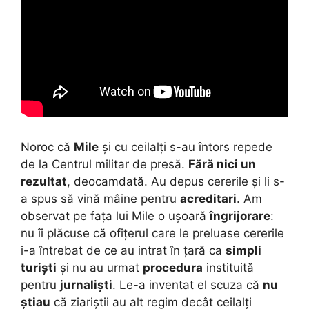
Noroc că
Mile
și cu ceilalți s-au întors repede
de la Centrul militar de presă.
Fără nici un
rezultat
, deocamdată. Au depus cererile și li s-
a spus să vină mâine pentru
acreditari
.
Am
observat pe fața lui Mile o ușoară
îngrijorare
:
nu îi plăcuse că ofițerul care le preluase cererile
i-a întrebat de ce au intrat în țară ca
simpli
turiști
și nu au urmat
procedura
instituită
pentru
jurnaliști
. Le-a inventat el scuza că
nu
știau
că ziariștii au alt regim decât ceilalți