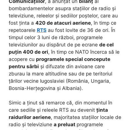
Comunicațiilor
, a anunțat un
bilanț
al
bombardamentelor asupra stațiilor de radio și
televiziune, releelor și sediilor poștelor, care au
fost ținta a
420 de atacuri aeriene
, în timp ce
repetoarele
RTS
au fost lovite de 36 de ori. În
timpul celor 3 luni de război, programele
televiziunilor au dispărut de pe ecrane
de cel
puțin 400 de ori
, în timp ce NATO încerca să le
acopere cu
programele special concepute
pentru sârbi
și difuzate din avioane care
zburau la mare altitudine sau de pe teritoriul
țărilor vecine Iugoslaviei (România, Ungaria,
Bosnia-Herțegovina și Albania).
Simic a ținut să remarce că, din momentul în
care sediile și releele RTS au devenit
ținta
raidurilor aeriene
, majoritatea stațiilor locale de
radio și televiziune
a preluat
programele