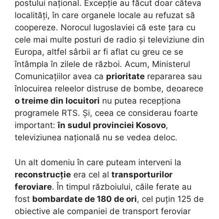
postului național. Excepție au făcut doar câteva
localități, în care organele locale au refuzat să
coopereze. Norocul Iugoslaviei că este țara cu
cele mai multe posturi de radio și televiziune din
Europa, altfel sârbii ar fi aflat cu greu ce se
întâmpla în zilele de război. Acum, Ministerul
Comunicațiilor avea ca
prioritate
repararea sau
înlocuirea releelor distruse de bombe, deoarece
o treime din locuitori
nu putea recepționa
programele RTS. Și, ceea ce considerau foarte
important:
în sudul provinciei Kosovo
,
televiziunea națională nu se vedea deloc.
Un alt domeniu în care puteam interveni la
reconstrucție
era cel al
transporturilor
feroviare
. În timpul războiului, căile ferate au
fost
bombardate de 180 de ori
, cel puțin 125 de
obiective ale companiei de transport feroviar