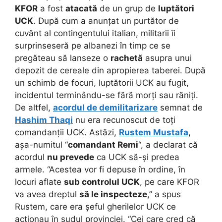
KFOR
a fost
atacată
de un grup de
luptători
UCK
. După cum a anunțat un purtător de
cuvânt al contingentului italian, militarii îi
surprinseseră pe albanezi în timp ce se
pregăteau să lanseze o
rachetă
asupra unui
depozit de cereale din apropierea taberei. După
un schimb de focuri, luptătorii UCK au fugit,
incidentul terminându-se fără morți sau răniți.
De altfel,
acordul de demilitarizare
semnat de
Hashim Thaqi
nu era recunoscut de toți
comandanții UCK. Astăzi,
Rustem Mustafa
,
așa-numitul “
comandant Remi
“, a declarat că
acordul
nu prevede
ca UCK să-și predea
armele. “Acestea vor fi depuse în ordine, în
locuri aflate
sub controlul UCK
, pe care KFOR
va avea dreptul
să le inspecteze
,” a spus
Rustem, care era șeful gherilelor UCK ce
acționau în sudul provinciei. “Cei care cred că