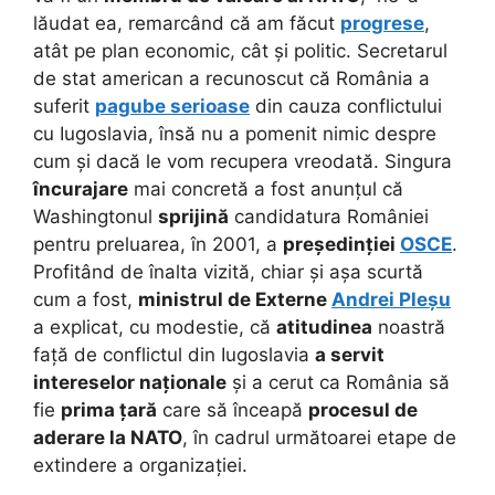
lăudat ea, remarcând că am făcut
progrese
,
atât pe plan economic, cât și politic. Secretarul
de stat american a recunoscut că România a
suferit
pagube serioase
din cauza conflictului
cu Iugoslavia, însă nu a pomenit nimic despre
cum și dacă le vom recupera vreodată. Singura
încurajare
mai concretă a fost anunțul că
Washingtonul
sprijină
candidatura României
pentru preluarea, în 2001, a
președinției
OSCE
.
Profitând de înalta vizită, chiar și așa scurtă
cum a fost,
ministrul de Externe
Andrei Pleșu
a explicat, cu modestie, că
atitudinea
noastră
față de conflictul din Iugoslavia
a servit
intereselor naționale
și a cerut ca România să
fie
prima țară
care să înceapă
procesul de
aderare la NATO
, în cadrul următoarei etape de
extindere a organizației.