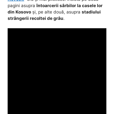
pagini asupra
întoarcerii sârbilor la casele lor
din Kosovo
și, pe alte două, asupra
stadiului
strângerii recoltei de grâu
.