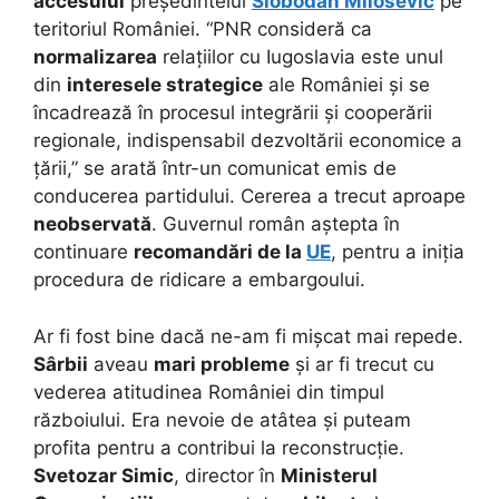
accesului
președintelui
Slobodan Milosevic
pe
teritoriul României. “PNR consideră ca
normalizarea
relațiilor cu Iugoslavia este unul
din
interesele strategice
ale României și se
încadrează în procesul integrării și cooperării
regionale, indispensabil dezvoltării economice a
țării,” se arată într-un comunicat emis de
conducerea partidului. Cererea a trecut aproape
neobservată
. Guvernul român aștepta în
continuare
recomandări de la
UE
, pentru a iniția
procedura de ridicare a embargoului.
Ar fi fost bine dacă ne-am fi mișcat mai repede.
Sârbii
aveau
mari probleme
și ar fi trecut cu
vederea atitudinea României din timpul
războiului. Era nevoie de atâtea și puteam
profita pentru a contribui la reconstrucție.
Svetozar Simic
, director în
Ministerul