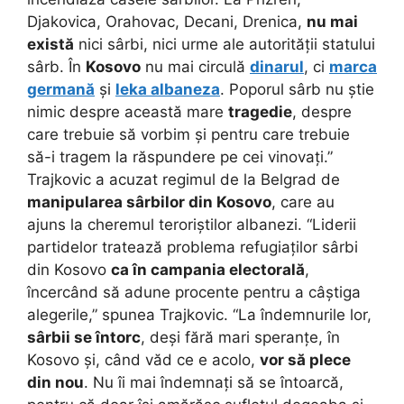
Djakovica, Orahovac, Decani, Drenica,
nu mai
există
nici sârbi, nici urme ale autorității statului
sârb. În
Kosovo
nu mai circulă
dinarul
, ci
marca
germană
și
leka albaneza
. Poporul sârb nu știe
nimic despre această mare
tragedie
, despre
care trebuie să vorbim și pentru care trebuie
să-i tragem la răspundere pe cei vinovați.”
Trajkovic a acuzat regimul de la Belgrad de
manipularea sârbilor din Kosovo
, care au
ajuns la cheremul teroriștilor albanezi. “Liderii
partidelor tratează problema refugiaților sârbi
din Kosovo
ca în campania electorală
,
încercând să adune procente pentru a câștiga
alegerile,” spunea Trajkovic. “La îndemnurile lor,
sârbii se întorc
, deși fără mari speranțe, în
Kosovo și, când văd ce e acolo,
vor să plece
din nou
. Nu îi mai îndemnați să se întoarcă,