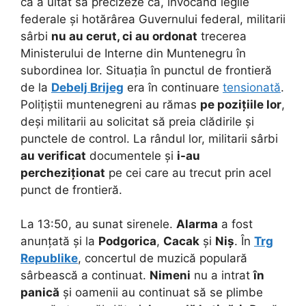
că a uitat să precizeze că, invocând legile
federale și hotărârea Guvernului federal, militarii
sârbi
nu au cerut, ci au ordonat
trecerea
Ministerului de Interne din Muntenegru în
subordinea lor. Situația în punctul de frontieră
de la
Debelj Brijeg
era în continuare
tensionată
.
Polițiștii muntenegreni au rămas
pe pozițiile lor
,
deși militarii au solicitat să preia clădirile și
punctele de control. La rândul lor, militarii sârbi
au verificat
documentele și
i-au
percheziționat
pe cei care au trecut prin acel
punct de frontieră.
La 13:50, au sunat sirenele.
Alarma
a fost
anunțată și la
Podgorica
,
Cacak
și
Niș
. În
Trg
Republike
, concertul de muzică populară
sârbească a continuat.
Nimeni
nu a intrat
în
panică
și oamenii au continuat să se plimbe