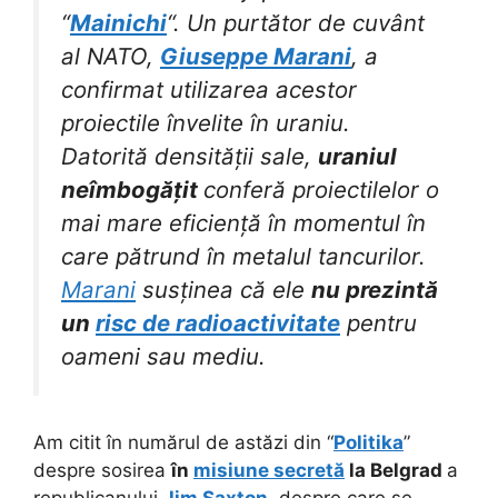
“
Mainichi
“. Un purtător de cuvânt
al NATO,
Giuseppe Marani
, a
confirmat utilizarea acestor
proiectile învelite în uraniu.
Datorită densității sale,
uraniul
neîmbogățit
conferă proiectilelor o
mai mare eficiență în momentul în
care pătrund în metalul tancurilor.
Marani
susținea că ele
nu prezintă
un
risc de radioactivitate
pentru
oameni sau mediu.
Am citit în numărul de astăzi din “
Politika
”
despre sosirea
în
misiune secretă
la Belgrad
a