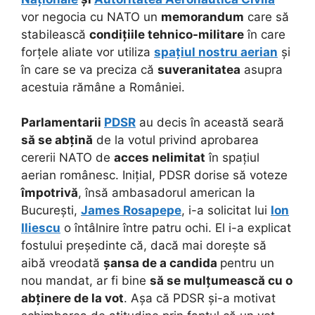
vor negocia cu NATO un
memorandum
care să
stabilească
condițiile tehnico-militare
în care
forțele aliate vor utiliza
spațiul nostru aerian
și
în care se va preciza că
suveranitatea
asupra
acestuia rămâne a României.
Parlamentarii
PDSR
au decis în această seară
să se abțină
de la votul privind aprobarea
cererii NATO de
acces nelimitat
în spațiul
aerian românesc. Inițial, PDSR dorise să voteze
împotrivă
, însă ambasadorul american la
București,
James Rosapepe
, i-a solicitat lui
Ion
Iliescu
o întâlnire între patru ochi. El i-a explicat
fostului președinte că, dacă mai dorește să
aibă vreodată
șansa de a candida
pentru un
nou mandat, ar fi bine
să se mulțumească cu o
abținere de la vot
. Așa că PDSR și-a motivat