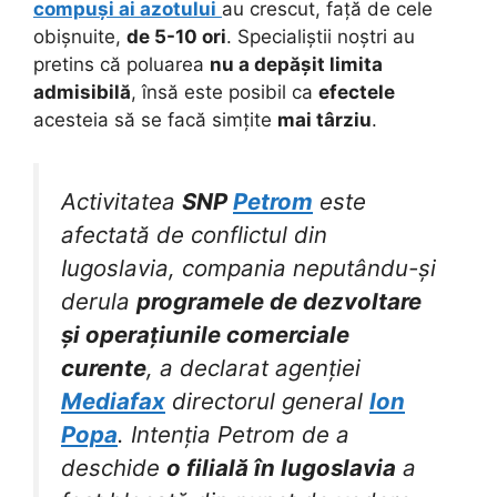
compuși ai azotului
au crescut, față de cele
obișnuite,
de 5-10 ori
. Specialiștii noștri au
pretins că poluarea
nu a depășit limita
admisibilă
, însă este posibil ca
efectele
acesteia să se facă simțite
mai târziu
.
Activitatea
SNP
Petrom
este
afectată de conflictul din
Iugoslavia, compania neputându-și
derula
programele de dezvoltare
și operațiunile comerciale
curente
, a declarat agenției
Mediafax
directorul general
Ion
Popa
. Intenția Petrom de a
deschide
o filială în Iugoslavia
a