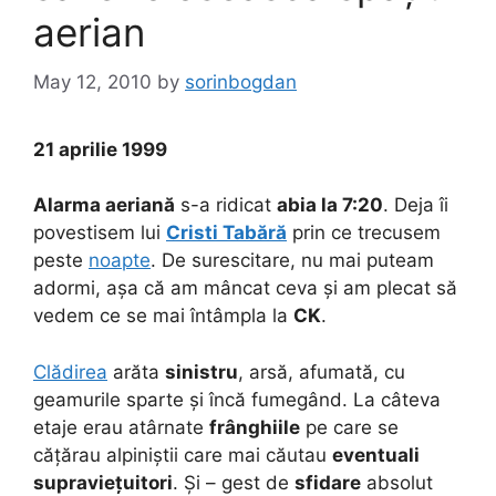
aerian
May 12, 2010
by
sorinbogdan
21 aprilie 1999
Alarma aeriană
s-a ridicat
abia la 7:20
. Deja îi
povestisem lui
Cristi Tabără
prin ce trecusem
peste
noapte
. De surescitare, nu mai puteam
adormi, așa că am mâncat ceva și am plecat să
vedem ce se mai întâmpla la
CK
.
Clădirea
arăta
sinistru
, arsă, afumată, cu
geamurile sparte și încă fumegând. La câteva
etaje erau atârnate
frânghiile
pe care se
cățărau alpiniștii care mai căutau
eventuali
supraviețuitori
. Și – gest de
sfidare
absolut