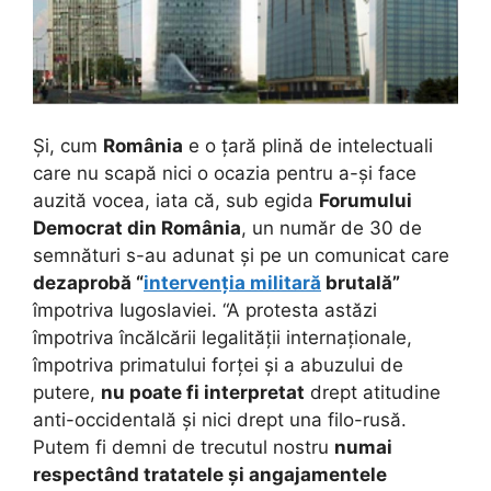
Și, cum
România
e o țară plină de intelectuali
care nu scapă nici o ocazia pentru a-și face
auzită vocea, iata că, sub egida
Forumului
Democrat din România
, un număr de 30 de
semnături s-au adunat și pe un comunicat care
dezaprobă “
intervenția militară
brutală”
împotriva Iugoslaviei. “A protesta astăzi
împotriva încălcării legalității internaționale,
împotriva primatului forței și a abuzului de
putere,
nu poate fi interpretat
drept atitudine
anti-occidentală și nici drept una filo-rusă.
Putem fi demni de trecutul nostru
numai
respectând tratatele și angajamentele