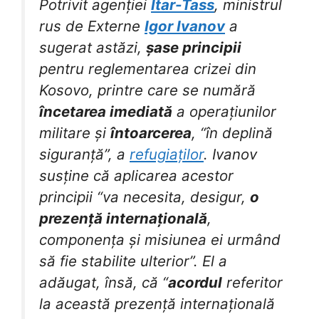
Potrivit agenției
Itar-Tass
, ministrul
rus de Externe
Igor Ivanov
a
sugerat astăzi,
șase principii
pentru reglementarea crizei din
Kosovo, printre care se numără
încetarea imediată
a operațiunilor
militare și
întoarcerea
, “în deplină
siguranță”, a
refugiaților
. Ivanov
susține că aplicarea acestor
principii “va necesita, desigur,
o
prezență internațională
,
componența și misiunea ei urmând
să fie stabilite ulterior”. El a
adăugat, însă, că “
acordul
referitor
la această prezență internațională