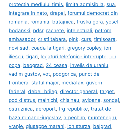
protectia mediului timis
,
limita admisibila
,
sua
,
integrare in nato
,
drapel
,
forumul democrat din
romania
,
romania
,
batajnica
,
fruska gora
,
yosef
bodanski
,
pdsr
,
rachete
,
intelectuali
,
petrom
,
ambasador
,
cristi tabara
,
pink
,
curs
,
timisoara
,
novi sad
,
coada la tigari
,
gregory copley
,
ion
iliescu
,
tigari
,
legaturi telefonice intrerupte
,
ion
popa
,
beograd
,
24 ceasa
,
invelis de uraniu
,
vadim gustov
,
vot
,
podgorica
,
punct de
frontiera
,
statul major
,
mediafax
,
guvern
federal
,
debeli brijeg
,
director general
,
target
,
pod distrus
,
mainichi
,
chisinau
,
avioane
,
sondaj
,
ostruznica
,
aeroport
,
trg republike
,
tratat de
baza romano-iugoslav
,
arpechim
,
muntenegru
,
vranje
,
giuseppe marani
,
ion sturza
,
belgrad
,