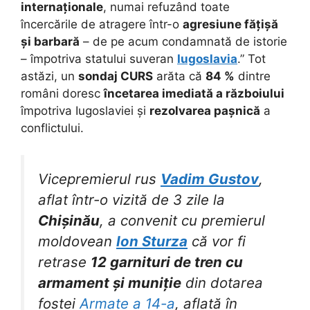
internaționale
, numai refuzând toate
încercările de atragere într-o
agresiune fățișă
și barbară
– de pe acum condamnată de istorie
– împotriva statului suveran
Iugoslavia
.” Tot
astăzi, un
sondaj CURS
arăta că
84 %
dintre
români doresc
încetarea imediată a războiului
împotriva Iugoslaviei și
rezolvarea pașnică
a
conflictului.
Vicepremierul rus
Vadim Gustov
,
aflat într-o vizită de 3 zile la
Chișinău
, a convenit cu premierul
moldovean
Ion Sturza
că vor fi
retrase
12 garnituri de tren cu
armament și muniție
din dotarea
fostei
Armate a 14-a
, aflată în