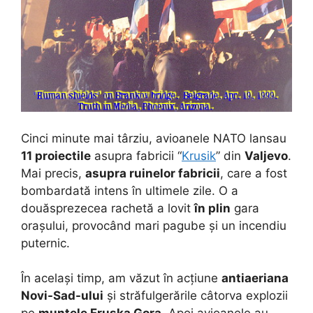
Cinci minute mai târziu, avioanele NATO lansau
11 proiectile
asupra fabricii “
Krusik
” din
Valjevo
.
Mai precis,
asupra ruinelor fabricii
, care a fost
bombardată intens în ultimele zile. O a
douăsprezecea rachetă a lovit
în plin
gara
orașului, provocând mari pagube și un incendiu
puternic.
În același timp, am văzut în acțiune
antiaeriana
Novi-Sad-ului
și străfulgerările câtorva explozii