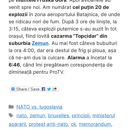
pe
muntele Fruska Gora
. Apoi avioanele au
venit spre noi. Am numărat
cel puțin 20 de
explozii
în zona aeroportului Batajnica, de unde
se ridicau nori de fum. După 3 ore de liniște, la
3:15, câteva explozii puternice s-au auzit în tot
orașul, fiind lovită
cazarma “Topcidar” din
suburbia
Zemun
. Au mai fost câteva bubuituri
la ora 4:00, dar era destul de frig și ploua, așa
că ne-am dus la culcare.
Alarma
a încetat la
6:46
, când îmi pregăteam corespondența de
dimineață pentru ProTV.
Categories
NATO vs. Iugoslavia
Tags
nato
,
zemun
,
bruxelles
,
principii
,
ministerul
apararii
,
protest anti-nato
,
ck
,
memorandum
,