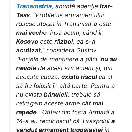
Transnistria
, anunță agenția
Itar-
Tass
. “Problema armamentului
rusesc stocat în Transnistria este
mai veche
, însă acum, când în
Kosovo
este
război
, ea
s-a
acutizat
,” considera Gustov.
“Forțele de menținere a păcii
nu au
nevoie
de acest armament și, din
această cauză,
există riscul
ca el
să fie folosit în altă parte. Pentru a
nu exista
bănuieli
, trebuie să
retragem aceste arme
cât mai
repede
.” Ofițeri din fosta Armată a
14-a au recunoscut că Tiraspolul
a
vândut armament Iugoslaviei
în