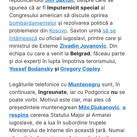
republicanului
Jim Saxton
,
despre care se
spunea că ar fi
împuternicit special
al
Congresului american să discute oprirea
bombardamentelor
și rezolvarea politică a
problemelor din
Kosovo
. Saxton urmă
să se
întâlnească
cu oficiali iugoslavi, printre care și
ministrul de Externe
Zivadin Jovanovic
. Din
echipa cu care a venit la
Belgrad
, făceau parte
și doi experți în lupta împotriva terorismului,
Yossef Bodansky
și
Gregory Copley
.
Legăturile telefonice cu
Muntenegru
sunt, în
continuare,
îngreunate
, iar cu Podgorica
nu
se
poate vorbi. Motivul este clar, mai ales că
președintele muntenegrean
Milo Djukanovic
a
respins
cererea Statului Major al Armatei
iugoslave, de a lua în subordine trupele
Ministerului de Interne din această țară. Numai