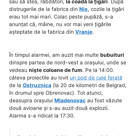
sau să stea, răbdători,
la coadă la țigări
. După
distrugerile de la fabrica din
Niș
, cozile la țigări
erau tot mai mari. Colac peste pupăză, s-a
anunțat că, mâine, nu vor mai veni țigările
așteptate de la fabrica din
Vranje
.
În timpul alarmei, am auzit mai multe
bubuituri
dinspre partea de nord-vest a orașului, unde se
vedeau
niște coloane de fum
. Pe la 14:00.
câteva proiectile au lovit
un pod de cale ferată
de la
Ostruznica
(la 20 de kilometri de Belgrad,
în drumul spre Obrenovac). Tot atunci,
deasupra orașului
Mladenovac
au fost văzute
două avioane și s-au auzit două explozii.
Alarma s-a ridicat la 17:30.