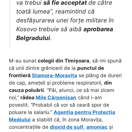
va trebui
să fie acceptat
de către
toată lumea”, reamintind că
desfășurarea unei forțe militare în
Kosovo trebuie să aibă
aprobarea
Belgradului
.
M-au sunat
colegii din Timișoara
, să-mi spună
că unii dintre grănicerii de la
punctul de
frontieră
Stamora-Moravița
se plâng de dureri
de cap, amețeli și probleme respiratorii,
din
cauza poluării
. “Păi, atunci, ce să mai zicem
noi,”
râdea
Mile Cărpenișan
când i-am
povestit. “Probabil că vor să ceară spor de
poluare la salariu.”
Agenția pentru Protecția
Mediului
a stabilit că, în zona Moravița,
concentrațiile de
dioxid de sulf
,
amoniac
și