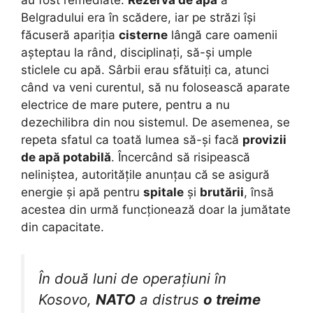
au fost remediate.
Rezerva de apă
a
Belgradului era în scădere, iar pe străzi își
făcuseră apariția
cisterne
lângă care oamenii
așteptau la rând, disciplinați, să-și umple
sticlele cu apă. Sârbii erau sfătuiți ca, atunci
când va veni curentul, să nu folosească aparate
electrice de mare putere, pentru a nu
dezechilibra din nou sistemul. De asemenea, se
repeta sfatul ca toată lumea să-și facă
provizii
de apă potabilă
. Încercând să risipească
neliniștea, autoritățile anunțau că se asigură
energie și apă pentru
spitale
și
brutării
, însă
acestea din urmă funcționează doar la jumătate
din capacitate.
În două luni de operațiuni în
Kosovo,
NATO
a distrus
o treime