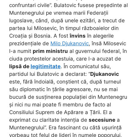
confruntari civile”. Bulatovic fusese președinte al
Muntenegrului pe vremea marii Federații
Iugoslave, când, după unele ezitări, a trecut de
partea lui Milosevic, în timpul războaielor din
Croația și Bosnia. A fost
învins
în alegerile
prezidențiale de
Milo Djukanovic
, însă Milosevic
l-a numit
prim ministru
al guvernului federal, în
ciuda protestelor acestuia, care l-a acuzat de
lipsă de
legitimitate
. În comunicatul său,
partidul lui Bulatovic a declarat: “
Djukanovic
este, fără îndoială, conștient că, după turneul
său diplomatic în țările agresoare, nu se mai
bucură de susținerea populației din Muntenegru
și nici nu mai poate fi membru de facto al
Consiliului Suprem de Apărare a Țării. El a
exprimat cu claritate intenția de
secesiune
a
Muntenegrului”. Era fascinant cu câtă ușurință
vorbeau tot felul de lideri în numele poporului,