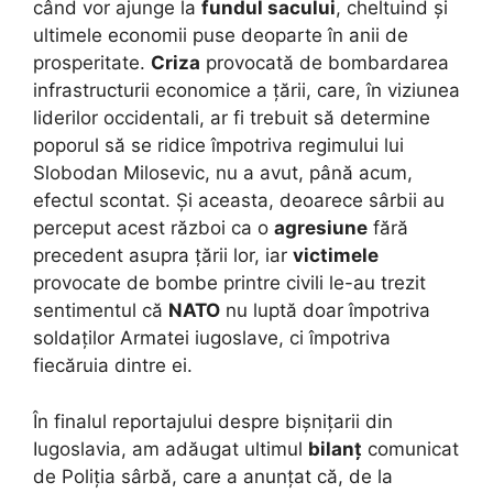
când vor ajunge la
fundul sacului
, cheltuind și
ultimele economii puse deoparte în anii de
prosperitate.
Criza
provocată de bombardarea
infrastructurii economice a țării, care, în viziunea
liderilor occidentali, ar fi trebuit să determine
poporul să se ridice împotriva regimului lui
Slobodan Milosevic, nu a avut, până acum,
efectul scontat. Și aceasta, deoarece sârbii au
perceput acest război ca o
agresiune
fără
precedent asupra țării lor, iar
victimele
provocate de bombe printre civili le-au trezit
sentimentul că
NATO
nu luptă doar împotriva
soldaților Armatei iugoslave, ci împotriva
fiecăruia dintre ei.
În finalul reportajului despre bișnițarii din
Iugoslavia, am adăugat ultimul
bilanț
comunicat
de Poliția sârbă, care a anunțat că, de la