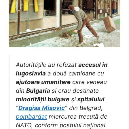
Autoritățile au refuzat
accesul în
Iugoslavia
a două camioane cu
ajutoare umanitare
care veneau
din
Bulgaria
și erau destinate
minorității bulgare
și
spitalului
“
Dragisa Misovic
“
din Belgrad,
bombardat
miercurea trecută de
NATO, conform postului național