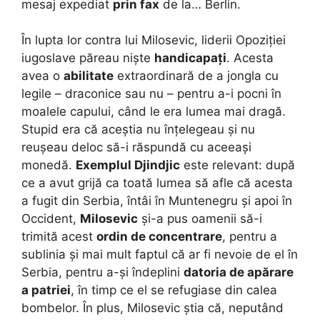
mesaj expediat
prin fax
de la… Berlin.
În lupta lor contra lui Milosevic, liderii Opoziției
iugoslave păreau niște
handicapați
. Acesta
avea o
abilitate
extraordinară de a jongla cu
legile – draconice sau nu – pentru a-i pocni în
moalele capului, când le era lumea mai dragă.
Stupid era că aceștia nu înțelegeau și nu
reușeau deloc să-i răspundă cu aceeași
monedă.
Exemplul Djindjic
este relevant: după
ce a avut grijă ca toată lumea să afle că acesta
a fugit din Serbia, întâi în Muntenegru și apoi în
Occident,
Milosevic
și-a pus oamenii să-i
trimită acest
ordin de concentrare
, pentru a
sublinia și mai mult faptul că ar fi nevoie de el în
Serbia, pentru a-și îndeplini
datoria de apărare
a patriei
, în timp ce el se refugiase din calea
bombelor. În plus, Milosevic știa că, neputând