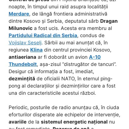
noapte, în timpul unui raid asupra localității
Merdare
, de lângă frontiera administrativă
dintre Kosovo și Serbia, deputatul sârb
Dragan
Milunovic
a fost ucis. Acesta era membru al
Partidului Radical din Serbia
, condus de
Vojislav Seselj
. Sârbii au mai anunțat că, în
regiunea
Klina
din centrul provinciei Kosovo,
antiaeriana
ar fi doborât un avion
A-10
Thundebolt
, așa-zisul “distrugător de tancuri”.
Desigur că informația a fost, imediat,
dezmințită
de oficialii NATO, în eternul ping-
pong al declarațiilor și dezmințirilor care a fost
una din caracteristicile acestui război.
Periodic, posturile de radio anunțau că, în ciuda
eforturilor disperate ale echipelor de intervenție,
avariile
de la
sistemul energetic național
nu