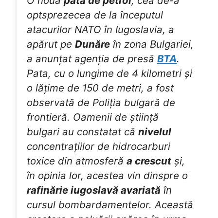
O nouă
pată de petrol
, cea de-a
optsprezecea de la începutul
atacurilor NATO în Iugoslavia, a
apărut pe
Dunăre
în zona Bulgariei,
a anunțat agenția de presă
BTA
.
Pata, cu o lungime de 4 kilometri și
o lățime de 150 de metri, a fost
observată de Poliția bulgară de
frontieră. Oamenii de știință
bulgari au constatat că
nivelul
concentrațiilor de hidrocarburi
toxice din atmosferă
a crescut
și,
în opinia lor, acestea vin dinspre o
rafinărie iugoslavă avariată
în
cursul bombardamentelor. Această