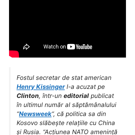
Fostul secretar de stat american
Henry Kissinger
l-a acuzat pe
Clinton
, într-un
editorial
publicat
în ultimul număr al săptămânalului
“
Newsweek
“, că politica sa din
Kosovo slăbește relațiile cu China
și Rusia. “Acțiunea NATO amenință