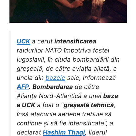
UCK
a cerut
intensificarea
raidurilor NATO împotriva fostei
Iugoslavii, în ciuda bombardării din
greșeală, de către aviația aliată, a
uneia din
bazele
sale, informează
AFP
.
Bombardarea
de către
Alianța Nord-Atlantică a unei
baze
a UCK
a fost o “
greșeală tehnică
,
însă atacurile aeriene trebuie să
continue și să fie intensificate”, a
declarat
Hashim Thaqi
, liderul