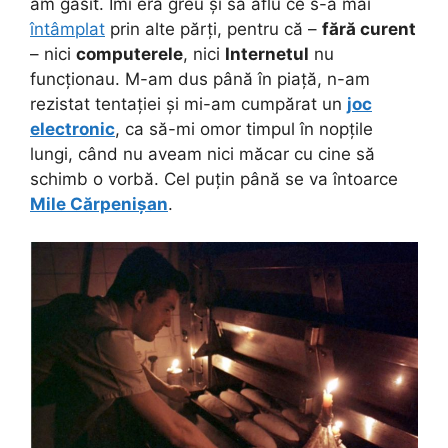
am găsit. Îmi era greu și să aflu ce s-a mai
întâmplat
prin alte părți, pentru că –
fără curent
– nici
computerele
, nici
Internetul
nu
funcționau. M-am dus până în piață, n-am
rezistat tentației și mi-am cumpărat un
joc
electronic
, ca să-mi omor timpul în nopțile
lungi, când nu aveam nici măcar cu cine să
schimb o vorbă. Cel puțin până se va întoarce
Mile Cărpenișan
.