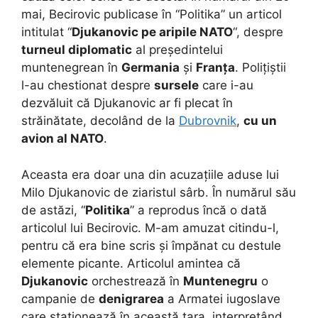
mai, Becirovic publicase în “Politika” un articol
intitulat “
Djukanovic pe aripile NATO
“, despre
turneul diplomatic
al președintelui
muntenegrean în
Germania
și
Franța
. Polițiștii
l-au chestionat despre
sursele
care i-au
dezvăluit că Djukanovic ar fi plecat în
străinătate, decolând de la
Dubrovnik
,
cu un
avion al NATO
.
Aceasta era doar una din acuzațiile aduse lui
Milo Djukanovic de ziaristul sârb. În numărul său
de astăzi, “
Politika
” a reprodus încă o dată
articolul lui Becirovic. M-am amuzat citindu-l,
pentru că era bine scris și împănat cu destule
elemente picante. Articolul amintea că
Djukanovic
orchestrează în
Muntenegru
o
campanie de
denigrarea
a Armatei iugoslave
care staționează în această țara, interpretând,