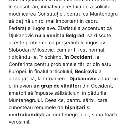
în sensul rău, inițiativa acestuia de a solicita
modificarea Constituției, pentru ca Muntenegru
să dețină un rol mai important în cadrul
Federației Iugoslave. Ziaristul a accentuat că
Djukanovic
nu a venit la Belgrad
, să discute
aceste probleme cu președintele iugoslav
Slobodan Milosevic, cum ar fi fost normal,
ridicându-le, în schimb,
în Occident
, la
Conferința pentru problemele țărilor din estul
Europei. În finalul articolului,
Becirovic
a
adăugat că, la întoarcere,
Djukanovic
a luat cu
el în avion
un grup de vânători
din Occident,
amatori să împuște sălbăticiuni în pădurile
Muntenegrului. Ceea ce, pentru sârbi, care
cunoșteau renumele de
bișnițari
și
contrabandiști
ai muntenegrenilor, suna foarte
verosimil.