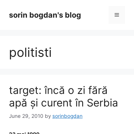
Skip
to
sorin bogdan's blog
Menu
content
politisti
target: încă o zi fără
apă și curent în Serbia
June 29, 2010
by
sorinbogdan