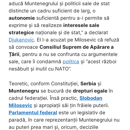
aducă Muntenegrului și politicii sale de stat
distincte un cadru suficient de larg, o
autonomie
suficientă pentru a-i permite să
exprime și să realizeze
interesele sale
strategice
naționale și de stat,” a declarat
Djukanovic
. El l-a acuzat pe Milosevic că refuză
să convoace
Consiliul Suprem de Apărare a
Țării
, pentru a nu se confrunta cu argumentele
sale, care îi condamnă
politica
și “acest război
nesăbuit și inutil cu NATO”.
Teoretic, conform Constituției,
Serbia
și
Muntenegru
se bucură de
drepturi egale
în
cadrul federației. Însă practic,
Slobodan
Milosevic
și apropiații săi țin frâiele puterii.
Parlamentul federal
este un legislativ de
paradă, în care reprezentanții Muntenegrului nu
au puteri prea mari și, oricum, deciziile