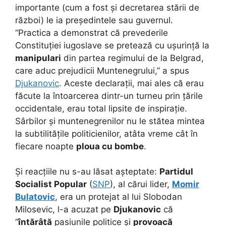
importante (cum a fost și decretarea stării de
război) le ia președintele sau guvernul.
“Practica a demonstrat că prevederile
Constituției iugoslave se pretează cu ușurință la
manipulari
din partea regimului de la Belgrad,
care aduc prejudicii Muntenegrului,” a spus
Djukanovic
. Aceste declarații, mai ales că erau
făcute la întoarcerea dintr-un turneu prin țările
occidentale, erau total lipsite de inspirație.
Sârbilor și muntenegrenilor nu le stătea mintea
la subtilitățile politicienilor, atâta vreme cât în
fiecare noapte
ploua cu bombe
.
Și reacțiile nu s-au lăsat așteptate:
Partidul
Socialist Popular
(
SNP
), al cărui lider,
Momir
Bulatovic
, era un protejat al lui Slobodan
Milosevic, l-a acuzat pe
Djukanovic
că
“
întărâtă
pasiunile politice și
provoacă