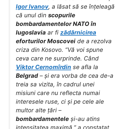
Igor Ivanov
, a lăsat să se înțeleagă
că unul din
scopurile
bombardamentelor NATO în
Iugoslavia
ar fi
zădărnicirea
eforturilor Moscovei
de a rezolva
criza din Kosovo. “Vă voi spune
ceva care ne surprinde. Când
Viktor Cernomîrdin
se afla la
Belgrad
– și era vorba de cea de-a
treia sa vizita, în cadrul unei
misiuni care nu reflecta numai
interesele ruse, ci și pe cele ale
multor alte țări –
bombardamentele
și-au atins
intensitatea maximă,” a constatat