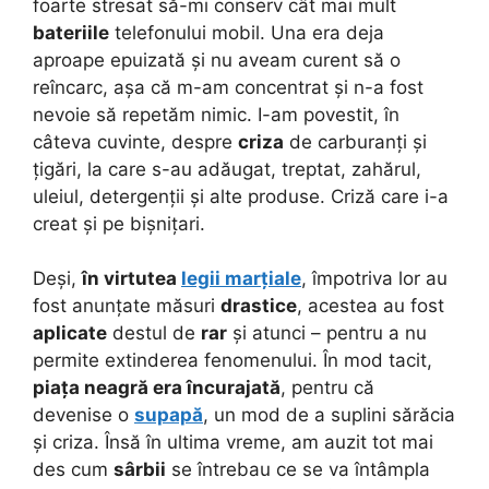
foarte stresat să-mi conserv cât mai mult
bateriile
telefonului mobil. Una era deja
aproape epuizată și nu aveam curent să o
reîncarc, așa că m-am concentrat și n-a fost
nevoie să repetăm nimic. I-am povestit, în
câteva cuvinte, despre
criza
de carburanți și
țigări, la care s-au adăugat, treptat, zahărul,
uleiul, detergenții și alte produse. Criză care i-a
creat și pe bișnițari.
Deși,
în virtutea
legii marțiale
, împotriva lor au
fost anunțate măsuri
drastice
, acestea au fost
aplicate
destul de
rar
și atunci – pentru a nu
permite extinderea fenomenului. În mod tacit,
piața neagră era încurajată
, pentru că
devenise o
supapă
, un mod de a suplini sărăcia
și criza. Însă în ultima vreme, am auzit tot mai
des cum
sârbii
se întrebau ce se va întâmpla