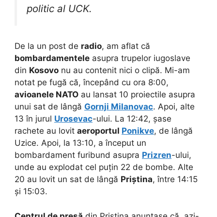
politic al UCK.
De la un post de
radio
, am aflat că
bombardamentele
asupra trupelor iugoslave
din
Kosovo
nu au contenit nici o clipă. Mi-am
notat pe fugă că, începând cu ora 8:00,
avioanele NATO
au lansat 10 proiectile asupra
unui sat de lângă
Gornji Milanovac
. Apoi, alte
13 în jurul
Urosevac
-ului. La 12:42, șase
rachete au lovit
aeroportul
Ponikve
, de lângă
Uzice. Apoi, la 13:10, a început un
bombardament furibund asupra
Prizren
-ului,
unde au explodat cel puțin 22 de bombe. Alte
20 au lovit un sat de lângă
Priștina
, între 14:15
și 15:03.
Centrul de presă
din Priștina anunțase că, azi-