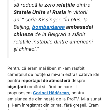
să reducă la zero
relațiile
dintre
Statele Unite
și
Rusia
în viitorii
ani,” scria Kissinger. “În plus, la
Beijing,
bombardarea
ambasadei
chineze
de la Belgrad a slăbit
relațiile instabile dintre americani
și chinezi.”
Pentru că eram mai liber, mi-am răsfoit
carnețelul de notițe și mi-am extras câteva idei
pentru
reportajul de atmosferă
despre
bișnițarii
români și sârbi pe care i-l
propusesem
Corinei Hădărean
, pentru
emisiunea de dimineață de la ProTV. M-a sunat
și l-am înregistrat din prima, fără greșeli. Eram