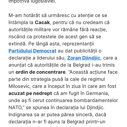
împotriva Iugoslaviei.
M-am hotărât să urmăresc cu atenție ce se
întâmpla la
Cacak
, pentru că nu credeam că
autoritățile militare vor rămâne fără reacție,
riscând ca protestele de acest gen să se
extindă. Pe lângă asta, reprezentanții
Partidului Democrat
au dat publicității o
declarație a liderului său,
Zoran Djindjic
, care a
anunțat că autoritățile de la Belgrad i-au trimis
un
ordin de concentrare
. “Această acțiune face
parte din strategia pusă la cale de regimul
Milosevic, care a început în ziua în care am fost
acuzat pe nedrept
că am fugit în Germania,
unde aș fi cerut continuarea bombardamentelor
NATO,” se spunea în declarația lui Djindjic.
Indignarea sa ar putea părea sinceră, dacă
declarația n-ar fi ajuns la Belgrad printr-un