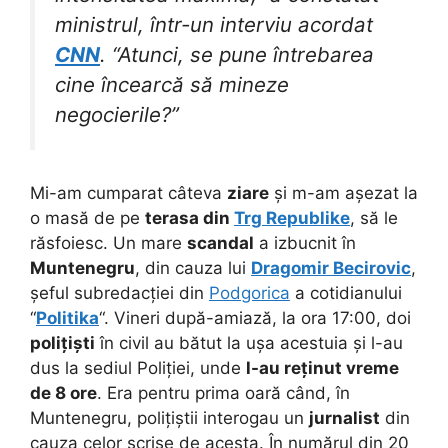
ministrul, într-un interviu acordat
CNN
. “Atunci, se pune întrebarea
cine încearcă să mineze
negocierile?”
Mi-am cumparat câteva
ziare
și m-am așezat la
o masă de pe
terasa din
Trg Republike
, să le
răsfoiesc. Un mare
scandal
a izbucnit în
Muntenegru
, din cauza lui
Dragomir Becirovic
,
șeful subredacției din
Podgorica
a cotidianului
“
Politika
“. Vineri după-amiază, la ora 17:00, doi
polițiști
în civil au bătut la ușa acestuia și l-au
dus la sediul Poliției, unde
l-au reținut vreme
de 8 ore
. Era pentru prima oară când, în
Muntenegru, polițiștii interogau un
jurnalist
din
cauza celor scrise de acesta. În numărul din 20