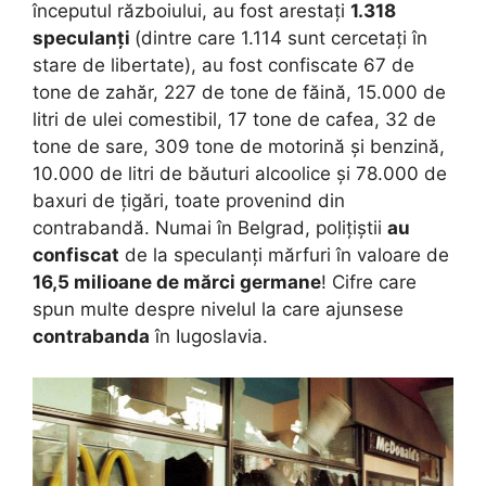
începutul războiului, au fost arestați
1.318
speculanți
(dintre care 1.114 sunt cercetați în
stare de libertate), au fost confiscate 67 de
tone de zahăr, 227 de tone de făină, 15.000 de
litri de ulei comestibil, 17 tone de cafea, 32 de
tone de sare, 309 tone de motorină și benzină,
10.000 de litri de băuturi alcoolice și 78.000 de
baxuri de țigări, toate provenind din
contrabandă. Numai în Belgrad, polițiștii
au
confiscat
de la speculanți mărfuri în valoare de
16,5 milioane de mărci germane
! Cifre care
spun multe despre nivelul la care ajunsese
contrabanda
în Iugoslavia.