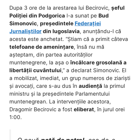
Dupa 3 ore de la arestarea lui Becirovic,
șeful
Poliției din Podgorica
l-a sunat pe
Bud
Simonovic
,
președintele
Federației
Jurnaliștilor
din Iugoslavia
, anunțându-l că
acesta este anchetat. “Știam că a primit câteva
telefoane de amenințare
, însă nu mă
așteptam, din partea autorităților
muntenegrene, la așa o
încălcare grosolană a
libertății cuvântului
,” a declarat Simonovic. El
a mobilizat, imediat, un grup numeros de ziariști
și avocați, care s-au dus în
audiență
la primul
ministru și la președintele Parlamentului
muntenegrean. La intervențiile acestora,
Dragomir Becirovic a fost
eliberat
, în jurul orei
1:00.