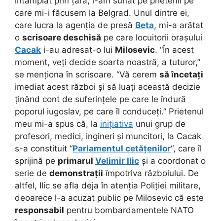
întâmplat prin țară, i-am sunat pe prietenii pe
care mi-i făcusem la Belgrad. Unul dintre ei,
care lucra la agenția de presă
Beta
, mi-a arătat
o
scrisoare deschisă
pe care locuitorii orașului
Cacak
i-au adresat-o lui
Milosevic
. “În acest
moment, veți decide soarta noastră, a tuturor,”
se menționa în scrisoare. “Vă cerem
să încetați
imediat acest război și să luați această decizie
ținând cont de suferințele pe care le îndură
poporul iugoslav, pe care îl conduceți.” Prietenul
meu mi-a spus că, la
inițiativa
unui grup de
profesori, medici, ingineri și muncitori, la Cacak
s-a constituit “
Parlamentul cetățenilor
“, care îl
sprijină pe
primarul
Velimir Ilic
și a coordonat o
serie de
demonstrații
împotriva războiului. De
altfel, Ilic se afla deja în atenția Poliției militare,
deoarece l-a acuzat public pe Milosevic că este
responsabil
pentru bombardamentele NATO