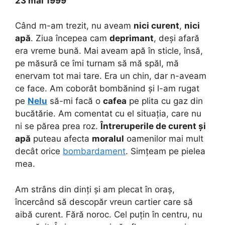
23 mai 1999
Când m-am trezit, nu aveam
nici curent
,
nici
apă
. Ziua începea cam
deprimant
, deși afară
era vreme bună. Mai aveam apă în sticle, însă,
pe măsură ce îmi turnam să mă spăl, mă
enervam tot mai tare. Era un chin, dar n-aveam
ce face. Am coborât bombănind și l-am rugat
pe
Nelu
să-mi facă o
cafea
pe plita cu gaz din
bucătărie. Am comentat cu el situația, care nu
ni se părea prea roz.
Întreruperile de curent și
apă
puteau afecta
moralul
oamenilor mai mult
decât orice
bombardament
. Simțeam pe pielea
mea.
Am strâns din dinți și am plecat în oraș,
încercând să descopăr vreun cartier care să
aibă curent. Fără noroc. Cel puțin în centru, nu