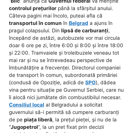
“
Blic
” anunța că
Guvernul federal
va menține
controlul prețurilor
până la sfârșitul anului.
Câteva pagini mai încolo, puteai afla că
transportul în comun
în
Belgrad
a ajuns în
pragul colapsului. Din
lipsă de carburanți
,
începând de astăzi, autobuzele vor mai circula
doar 6 ore pe zi, între 6:00 și 8:00 și între 18:00
și 22:00. Tramvaiele și troleibuzele veneau tot
mai rar și nu se întrevedeau perspective de
îmbunătățire a frecvenței. Directorul companiei
de transport în comun, subordonată primăriei
(condusă de Opoziție, adică de
SPO
), dădea
vina pentru situație pe Guvernul Serbiei, care nu
îi alocă nici jumătate din combustibilul necesar.
Consiliul local
al Belgradului a solicitat
guvernului să-i permită să cumpere carburanți
de pe
piața liberă
, la prețul pieței, și nu de la
“
Jugopetrol
“, la un pret fixat prin decizii