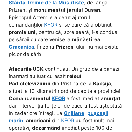
Sfânta Treime
de la
Musutiste
, de lângă
Prizren, și
monumentul țarului Dusan
.
Episcopul Artemije a cerut ajutorul
comandanților
KFOR
și se pare că a obținut
promisiuni
, pentru că, spre seară, i-a condus
pe sârbii cu care venise la
mănăstirea
Gracanica
. În zona
Prizren
-ului, nu mai exista
picior de sârb.
Atacurile UCK
continuau. Un grup de albanezi
înarmați au luat cu asalt
releul
Radioteleviziunii
din Priștina de la
Baksija
,
situat la 10 kilometri nord de capitala provinciei.
Comandamentul
KFOR
a fost imediat
anunțat
,
dar intervenția forțelor de pace a fost așteptată
în zadar ore întregi. La
Gnjilane
,
pușcașii
marini
americani
din
KFOR
au fost mult mai
operativi,
dezarmând
imediat peste 100 de