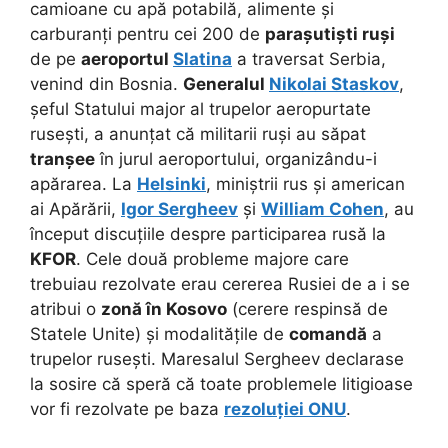
camioane cu apă potabilă, alimente și
carburanți pentru cei 200 de
parașutiști ruși
de pe
aeroportul
Slatina
a traversat Serbia,
venind din Bosnia.
Generalul
Nikolai Staskov
,
șeful Statului major al trupelor aeropurtate
rusești, a anunțat că militarii ruși au săpat
tranșee
în jurul aeroportului, organizându-i
apărarea. La
Helsinki
, miniștrii rus și american
ai Apărării,
Igor Sergheev
și
William Cohen
, au
început discuțiile despre participarea rusă la
KFOR
. Cele două probleme majore care
trebuiau rezolvate erau cererea Rusiei de a i se
atribui o
zonă în Kosovo
(cerere respinsă de
Statele Unite) și modalitățile de
comandă
a
trupelor rusești. Maresalul Sergheev declarase
la sosire că speră că toate problemele litigioase
vor fi rezolvate pe baza
rezoluției ONU
.