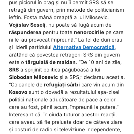
pus piciorul în prag și nu îi permit SRS să se
retragă din guvern, prin metode de politicianism
ieftin. Fosta mână dreaptă a lui Milosevic,
Vojislav Seselj
, nu poate să fugă acum de
răspunderea
pentru toate
nenorocirile
pe care
ni le-au provocat împreună.” La fel de duri erau
și liderii partidului
Alternativa Democratică
,
arătând că povestea retragerii SRS din guvern
este o
târguială de maidan
. “De 10 ani de zile,
SRS
a sprijinit politica păguboasă a lui
Slobodan Milosevic
și a SPS,” declarau aceștia.
“Coloanele de
refugiați sârbi
care vin acum din
Kosovo
sunt o dovadă a rezultatului așa-zisei
politici naționale aducătoare de pace a celor
care au fost, până acum, împreună la putere.”
Interesant că, în ciuda tuturor acestor reacții,
care aveau să fie preluate doar de câteva ziare
și posturi de radio și televiziune independente,