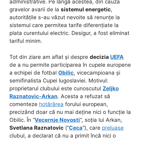
administrative. Pe lângă acestea, din cauza
gravelor avarii de la
sistemul energetic
,
autoritățile s-au văzut nevoite să renunțe la
sistemul care permitea tarife diferențiate la
plata curentului electric. Desigur, a fost eliminat
tariful minim.
Tot din ziare am aflat și despre
decizia
UEFA
de a nu permite participarea în cupele europene
a echipei de fotbal
Obilic
, vicecampioana și
semifinalista Cupei Iugoslaviei. Motivul:
proprietarul clubului este cunoscutul
Zeljko
Raznatovic-Arkan
. Acesta a refuzat să
comenteze
hotărârea
forului european,
precizând doar că nu mai deține nici o funcție la
Obilic. În “
Vecernje Novosti
“, soția lui Arkan,
Svetlana Raznatovic
(“
Ceca
“), care
preluase
clubul, a declarat că nu a primit încă nici o