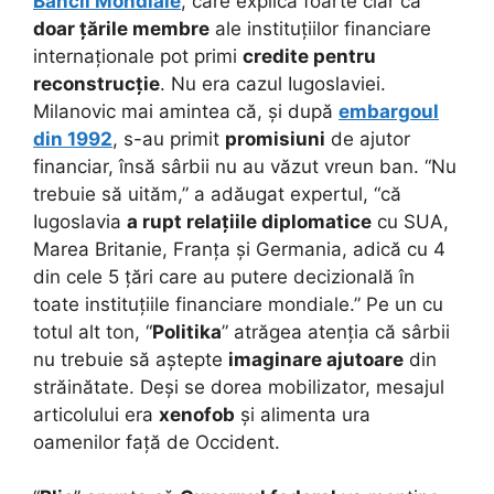
Băncii Mondiale
, care explica foarte clar că
doar țările membre
ale instituțiilor financiare
internaționale pot primi
credite pentru
reconstrucție
. Nu era cazul Iugoslaviei.
Milanovic mai amintea că, și după
embargoul
din 1992
, s-au primit
promisiuni
de ajutor
financiar, însă sârbii nu au văzut vreun ban. “Nu
trebuie să uităm,” a adăugat expertul, “că
Iugoslavia
a rupt relațiile diplomatice
cu SUA,
Marea Britanie, Franța și Germania, adică cu 4
din cele 5 țări care au putere decizională în
toate instituțiile financiare mondiale.” Pe un cu
totul alt ton, “
Politika
” atrăgea atenția că sârbii
nu trebuie să aștepte
imaginare ajutoare
din
străinătate. Deși se dorea mobilizator, mesajul
articolului era
xenofob
și alimenta ura
oamenilor față de Occident.