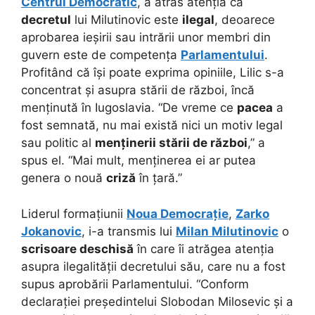
Centrul Democratic
, a atras atenția că
decretul
lui Milutinovic este
ilegal
, deoarece
aprobarea ieșirii sau intrării unor membri din
guvern este de competența
Parlamentului
.
Profitând că își poate exprima opiniile, Lilic s-a
concentrat și asupra stării de război, încă
menținută în Iugoslavia. “De vreme ce
pacea
a
fost semnată, nu mai există nici un motiv legal
sau politic al
menținerii stării de război
,” a
spus el. “Mai mult, menținerea ei ar putea
genera o nouă
criză
în țară.”
Liderul formațiunii
Noua Democrație
,
Zarko
Jokanovic
, i-a transmis lui
Milan Milutinovic
o
scrisoare deschisă
în care îi atrăgea atenția
asupra ilegalității decretului său, care nu a fost
supus aprobării Parlamentului. “Conform
declarației președintelui Slobodan Milosevic și a