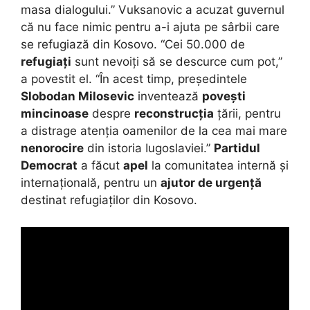
masa dialogului.” Vuksanovic a acuzat guvernul
că nu face nimic pentru a-i ajuta pe sârbii care
se refugiază din Kosovo. “Cei 50.000 de
refugiați
sunt nevoiți să se descurce cum pot,”
a povestit el. “În acest timp, președintele
Slobodan Milosevic
inventează
povești
mincinoase
despre
reconstrucția
țării, pentru
a distrage atenția oamenilor de la cea mai mare
nenorocire
din istoria Iugoslaviei.”
Partidul
Democrat
a făcut
apel
la comunitatea internă și
internațională, pentru un
ajutor de urgență
destinat refugiaților din Kosovo.