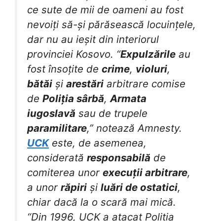
ce sute de mii de oameni au fost
nevoiți să-și părăsească locuințele,
dar nu au ieșit din interiorul
provinciei Kosovo. “
Expulzările
au
fost însoțite de
crime
,
violuri
,
bătăi
și
arestări
arbitrare comise
de
Poliția sârbă
,
Armata
iugoslavă
sau de trupele
paramilitare
,” notează Amnesty.
UCK
este, de asemenea,
considerată
responsabilă
de
comiterea unor
execuții arbitrare
,
a unor
răpiri
și
luări de ostatici
,
chiar dacă la o scară mai mică.
“Din 1996, UCK a atacat Poliția