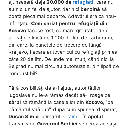
ajunseseră deja
20.000 de
refugiați
, care nu
au nici un fel de ajutor, dar nici
benzină
să
poată pleca mai departe. Adevărul era că nou-
înființatul
Comisariat pentru refugiații din
Kosovo
făcuse rost, cu mare greutate, de o
alocație zilnică de 1.000 de litri de carburanți,
din care, la punctele de trecere de lângă
Kraljevo, fiecare autovehicul cu refugiați primea
câte 20 de litri. De unde mai mult, când nici la
Belgrad nu mai circulau autobuzele, din lipsă de
combustibil?
Fără posibilități de a-i ajuta, autorităților
iugoslave nu le-a rămas decât să-i roage pe
sârbi
să rămână la casele lor din
Kosovo
, “pe
pământul străbun”, după cum spunea, disperat,
Dusan Simic
, primarul
Priștinei
. În
apelul
transmis de
Guvernul Serbiei
se cerea același