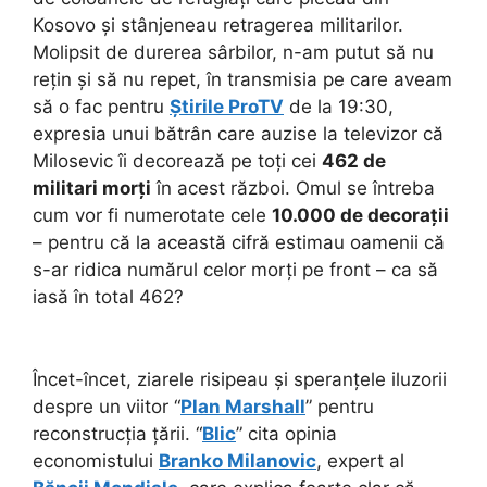
Kosovo și stânjeneau retragerea militarilor.
Molipsit de durerea sârbilor, n-am putut să nu
rețin și să nu repet, în transmisia pe care aveam
să o fac pentru
Știrile ProTV
de la 19:30,
expresia unui bătrân care auzise la televizor că
Milosevic îi decorează pe toți cei
462 de
militari morți
în acest război. Omul se întreba
cum vor fi numerotate cele
10.000 de decorații
– pentru că la această cifră estimau oamenii că
s-ar ridica numărul celor morți pe front – ca să
iasă în total 462?
Încet-încet, ziarele risipeau și speranțele iluzorii
despre un viitor “
Plan Marshall
” pentru
reconstrucția țării. “
Blic
” cita opinia
economistului
Branko Milanovic
, expert al