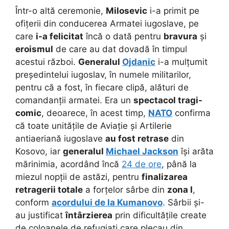
Într-o altă ceremonie,
Milosevic
i-a primit pe
ofițerii din conducerea Armatei iugoslave, pe
care
i-a felicitat
încă o dată pentru
bravura
și
eroismul
de care au dat dovadă în timpul
acestui război.
Generalul
Ojdanic
i-a mulțumit
președintelui iugoslav, în numele militarilor,
pentru că a fost, în fiecare clipă, alături de
comandanții armatei. Era un
spectacol tragi-
comic
, deoarece, în acest timp,
NATO
confirma
că toate unitățile de Aviație și Artilerie
antiaeriană iugoslave
au fost retrase
din
Kosovo, iar
generalul
Michael Jackson
își arăta
mărinimia, acordând încă
24 de ore
, până la
miezul nopții de astăzi, pentru
finalizarea
retragerii totale
a forțelor sârbe din
zona I
,
conform
acordului de la Kumanovo
. Sârbii și-
au justificat
întârzierea
prin dificultățile create
de coloanele de refugiați care plecau din