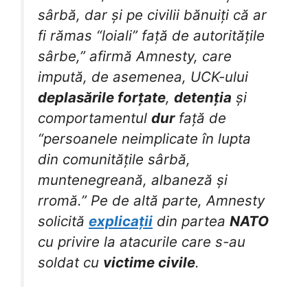
sârbă, dar și pe civilii bănuiți că ar
fi rămas “loiali” față de autoritățile
sârbe,” afirmă Amnesty, care
impută, de asemenea, UCK-ului
deplasările forțate
,
detenția
și
comportamentul
dur
față de
“persoanele neimplicate în lupta
din comunitățile sârbă,
muntenegreană, albaneză și
rromă.” Pe de altă parte, Amnesty
solicită
explicații
din partea
NATO
cu privire la atacurile care s-au
soldat cu
victime civile
.