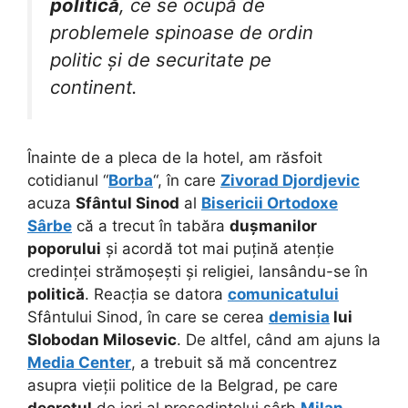
politică
, ce se ocupă de
problemele spinoase de ordin
politic și de securitate pe
continent.
Înainte de a pleca de la hotel, am răsfoit
cotidianul “
Borba
“, în care
Zivorad Djordjevic
acuza
Sfântul Sinod
al
Bisericii Ortodoxe
Sârbe
că a trecut în tabăra
dușmanilor
poporului
și acordă tot mai puțină atenție
credinței strămoșești și religiei, lansându-se în
politică
. Reacția se datora
comunicatului
Sfântului Sinod, în care se cerea
demisia
lui
Slobodan Milosevic
. De altfel, când am ajuns la
Media Center
, a trebuit să mă concentrez
asupra vieții politice de la Belgrad, pe care