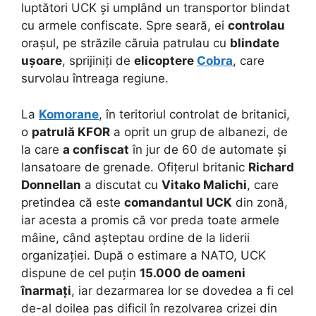
luptători UCK și umplând un transportor blindat
cu armele confiscate. Spre seară, ei
controlau
orașul, pe străzile căruia patrulau cu
blindate
ușoare
, sprijiniți de
elicoptere
Cobra
, care
survolau întreaga regiune.
La
Komorane
, în teritoriul controlat de britanici,
o
patrulă KFOR
a oprit un grup de albanezi, de
la care
a confiscat
în jur de 60 de automate și
lansatoare de grenade. Ofițerul britanic
Richard
Donnellan
a discutat cu
Vitako Malichi
, care
pretindea că este
comandantul UCK
din zonă,
iar acesta a promis că vor preda toate armele
mâine, când așteptau ordine de la liderii
organizației. După o estimare a NATO, UCK
dispune de cel puțin
15.000 de oameni
înarmați
, iar dezarmarea lor se dovedea a fi cel
de-al doilea pas dificil în rezolvarea crizei din