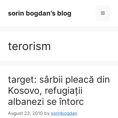
Skip
to
sorin bogdan's blog
Menu
content
terorism
target: sârbii pleacă din
Kosovo, refugiații
albanezi se întorc
August 23, 2010
by
sorinbogdan