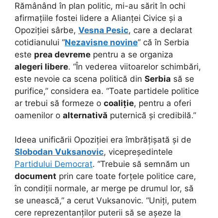
Rămânând în plan politic, mi-au sărit în ochi
afirmațiile fostei lidere a Alianței Civice și a
Opoziției sârbe,
Vesna Pesic
, care a declarat
cotidianului “
Nezavisne novine
” că în Serbia
este
prea devreme
pentru a se organiza
alegeri libere
. “În vederea viitoarelor schimbări,
este nevoie ca scena politică din
Serbia
să se
purifice,” considera ea. “Toate partidele politice
ar trebui să formeze o
coaliție
, pentru a oferi
oamenilor o
alternativă
puternică și credibilă.”
Ideea unificării Opoziției era îmbrățișată și de
Slobodan Vuksanovic
, vicepreședintele
Partidului Democrat
. “Trebuie să semnăm un
document
prin care toate forțele politice care,
în condiții normale, ar merge pe drumul lor, să
se unească,” a cerut Vuksanovic. “Uniți, putem
cere reprezentanților puterii să se așeze la