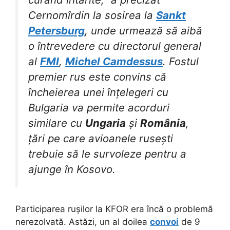
Cernomîrdin la sosirea la
Sankt
Petersburg
, unde urmează să aibă
o întrevedere cu directorul general
al
FMI
,
Michel Camdessus
. Fostul
premier rus este convins că
încheierea unei înțelegeri cu
Bulgaria va permite acorduri
similare cu
Ungaria
și
România
,
țări pe care avioanele rusești
trebuie să le survoleze pentru a
ajunge în Kosovo.
Participarea rușilor la KFOR era încă o problemă
nerezolvată. Astăzi, un al doilea
convoi
de 9