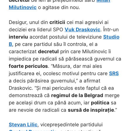
decretul
de ieri al președintelui sârb
Milan
Milutinovic
o agitase din nou.
Desigur, unul din
criticii
cei mai agresivi ai
deciziei era liderul SPO
Vuk Draskovic
. Într-un
interviu
acordat postului de televiziune
Studio
B
, pe care partidul său îl controla, el a
caracterizat
decretul
prin care Milutinovic îi
impiedica pe radicali să părăsească guvernul ca
foarte periculos
. “Măsura, dar mai ales
justificarea ei, ocolesc motivul pentru care
SRS
a decis părăsirea guvernului,” a afirmat
Draskovic. “Și mai periculos este faptul că ea
demonstrează că
regimul de la Belgrad
merge
pe același drum ca până acum, iar
politica
sa
are nevoie de radicali ca
sursă de inspirație
.”
Stevan Lilic
, vicepreședintele partidului