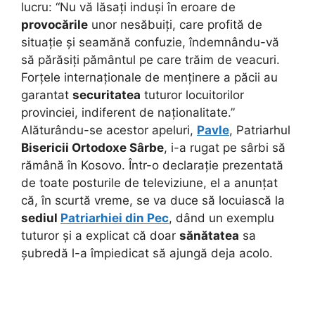
lucru: “Nu vă lăsați induși în eroare de
provocările
unor nesăbuiți, care profită de
situație și seamănă confuzie, îndemnându-vă
să părăsiți pământul pe care trăim de veacuri.
Forțele internaționale de menținere a păcii au
garantat
securitatea
tuturor locuitorilor
provinciei, indiferent de naționalitate.”
Alăturându-se acestor apeluri,
Pavle
, Patriarhul
Bisericii Ortodoxe Sârbe
, i-a rugat pe sârbi să
rămână în Kosovo. Într-o declarație prezentată
de toate posturile de televiziune, el a anunțat
că, în scurtă vreme, se va duce să locuiască la
sediul
Patriarhiei din Pec
, dând un exemplu
tuturor și a explicat că doar
sănătatea
sa
șubredă l-a împiedicat să ajungă deja acolo.