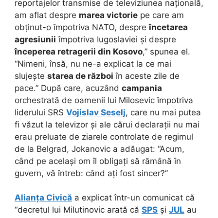
reportajelor transmise de televiziunea națională,
am aflat despre
marea victorie
pe care am
obținut-o împotriva NATO, despre
încetarea
agresiunii
împotriva Iugoslaviei și despre
începerea retragerii din Kosovo
,” spunea el.
“Nimeni, însă, nu ne-a explicat la ce mai
slujește
starea de război
în aceste zile de
pace.” După care, acuzând
campania
orchestrată de oamenii lui Milosevic împotriva
liderului SRS
Vojislav Seselj
, care nu mai putea
fi văzut la televizor și ale cărui declarații nu mai
erau preluate de ziarele controlate de regimul
de la Belgrad, Jokanovic a adăugat: “Acum,
când pe același om îl obligați să rămână în
guvern, vă întreb: când ați fost sincer?”
Alianța Civică
a explicat într-un comunicat că
“decretul lui Milutinovic arată că
SPS
și
JUL
au