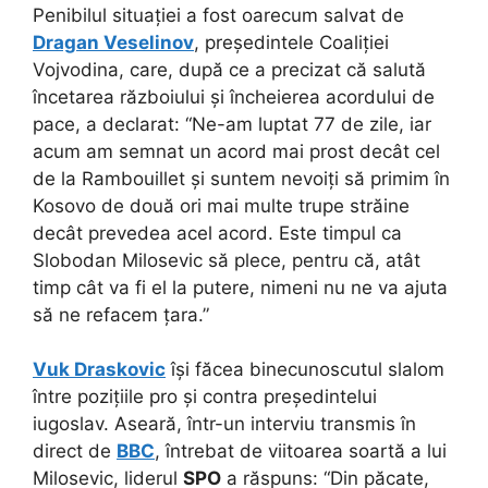
Penibilul situației a fost oarecum salvat de
Dragan Veselinov
, președintele Coaliției
Vojvodina, care, după ce a precizat că salută
încetarea războiului și încheierea acordului de
pace, a declarat: “Ne-am luptat 77 de zile, iar
acum am semnat un acord mai prost decât cel
de la Rambouillet și suntem nevoiți să primim în
Kosovo de două ori mai multe trupe străine
decât prevedea acel acord. Este timpul ca
Slobodan Milosevic să plece, pentru că, atât
timp cât va fi el la putere, nimeni nu ne va ajuta
să ne refacem țara.”
Vuk Draskovic
își făcea binecunoscutul slalom
între pozițiile pro și contra președintelui
iugoslav. Aseară, într-un interviu transmis în
direct de
BBC
, întrebat de viitoarea soartă a lui
Milosevic, liderul
SPO
a răspuns: “Din păcate,