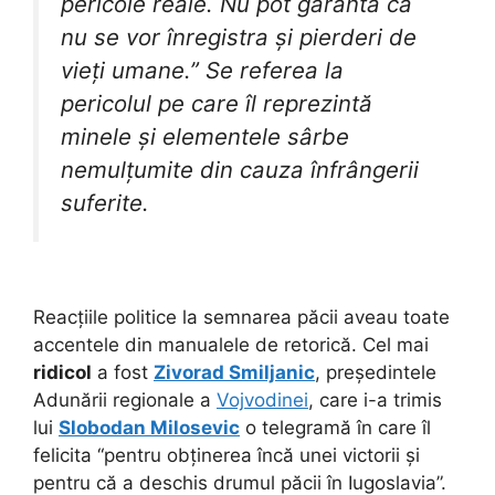
pericole reale. Nu pot garanta că
nu se vor înregistra și pierderi de
vieți umane.” Se referea la
pericolul pe care îl reprezintă
minele și elementele sârbe
nemulțumite din cauza înfrângerii
suferite.
Reacțiile politice la semnarea păcii aveau toate
accentele din manualele de retorică. Cel mai
ridicol
a fost
Zivorad Smiljanic
, președintele
Adunării regionale a
Vojvodinei
, care i-a trimis
lui
Slobodan Milosevic
o telegramă în care îl
felicita “pentru obținerea încă unei victorii și
pentru că a deschis drumul păcii în Iugoslavia”.