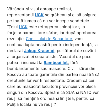
Văzându-și visul aproape realizat,
reprezentanții
UCK
se grăbeau și ei să asigure
pe toată lumea că nu vor începe vendetele.
“Țelul
UCK
este retragerea soldaților și a
forțelor paramilitare sârbe, iar după aprobarea
rezoluției
Consiliului de Securitate
, vom
continua lupta noastră pentru independență,” a
declarat
Jakup Krasniqi
, purtătorul de cuvânt
al organizației separatiste. “Acordul de pace
putea fi încheiat la
Rambouillet
, fără
bombardamente sau masacre. Civilii sârbi din
Kosovo au toate garanțiile din partea noastră că
drepturile lor vor fi respectate. Credem că cei
care au masacrat locuitorii provinciei vor pleca
singuri din Kosovo. Sperăm că SUA și NATO vor
reuși să mențină ordinea și liniștea, pentru că
Poliția locală nu va reuși.”