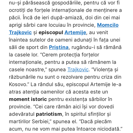
nu-și părăsească gospodăriile, pentru că vor fi
ocrotiți de forțele internaționale de menținere a
păcii. Încă de ieri după-amiază, doi din cei mai
aprigi sârbi care locuiau în provincie,
Momcilo
Trajkovic
și
episcopul
Artemije
, au venit
înaintea sutelor de oameni adunați în fața unei
săli de sport din
Priștina
, rugându-i să rămână
la casele lor. “Cerem protecția forțelor
internaționale, pentru a putea să rămânem la
casele noastre,” spunea
Trajkovic
. “Violența și
răzbunările nu sunt o rezolvare pentru criza din
Kosovo.” La rândul său, episcopul Artemije le-a
atras atenția oamenilor că acesta este un
moment istoric
pentru existența sârbilor în
provincie. “Cei care rămân aici își vor dovedi
adevăratul
patriotism
, în spiritul sfinților și
martirilor Serbiei,” spunea el. “Dacă plecăm
acum, nu ne vom mai putea întoarce niciodată.”