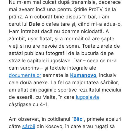
Nu m-am mai culcat după transmisie, deoarece
mai aveam încă una pentru Știrile ProTV de la
prânz. Am coborât bine dispus în bar, i-am
cerut lui
Dule
o cafea tare și, când mi-a adus-o,
l-am întrebat dacă nu doarme niciodată. A
zâmbit, ușor flatat, și a mormăit că are șapte
vieți și nu are nevoie de somn. Toate ziarele de
astăzi publicau fotografii de la bucuria de pe
străzile capitalei iugoslave. Dar – ceea ce m-a
cam surprins – și textele integrale ale
documentelor
semnate la
Kumanovo
, inclusiv
cele două anexe. La fel ca majoritatea sârbilor,
am aflat din paginile sportive rezultatul meciului
de aseară, cu Malta, în care
Iugoslavia
câștigase cu 4-1.
Am observat, în cotidianul “
Blic
“, primele apeluri
către
sârbii
din Kosovo, în care erau rugați să