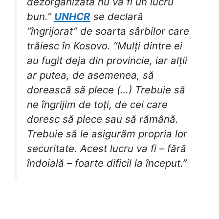
dezorganizată nu va fi un lucru
bun.”
UNHCR
se declară
“îngrijorat” de soarta sârbilor care
trăiesc în Kosovo. “Mulți dintre ei
au fugit deja din provincie, iar alții
ar putea, de asemenea, să
dorească să plece (…) Trebuie să
ne îngrijim de toți, de cei care
doresc să plece sau să rămână.
Trebuie să le asigurăm propria lor
securitate. Acest lucru va fi – fără
îndoială – foarte dificil la început.”