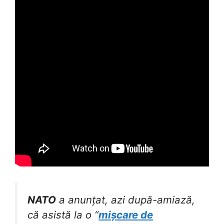
NATO
a anunțat, azi după-amiază,
că asistă la o “
mișcare de