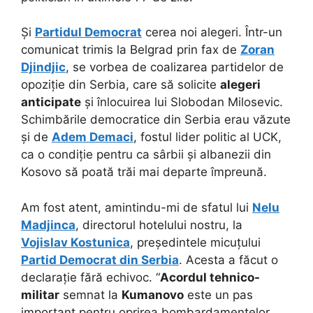
Și
Partidul Democrat
cerea noi alegeri. Într-un
comunicat trimis la Belgrad prin fax de
Zoran
Djindjic
, se vorbea de coalizarea partidelor de
opoziție din Serbia, care să solicite
alegeri
anticipate
și înlocuirea lui Slobodan Milosevic.
Schimbările democratice din Serbia erau văzute
și de
Adem Demaci
, fostul lider politic al UCK,
ca o condiție pentru ca sârbii și albanezii din
Kosovo să poată trăi mai departe împreună.
Am fost atent, amintindu-mi de sfatul lui
Nelu
Madjinca
, directorul hotelului nostru, la
Vojislav Kostunica
, președintele micuțului
Partid Democrat din Serbia
. Acesta a făcut o
declarație fără echivoc. “
Acordul tehnico-
militar
semnat la
Kumanovo
este un pas
important pentru oprirea bombardamentelor,