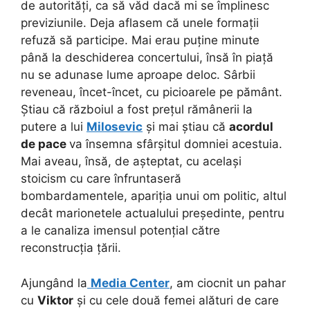
de autorități, ca să văd dacă mi se împlinesc
previziunile. Deja aflasem că unele formații
refuză să participe. Mai erau puține minute
până la deschiderea concertului, însă în piață
nu se adunase lume aproape deloc. Sârbii
reveneau, încet-încet, cu picioarele pe pământ.
Știau că războiul a fost prețul rămânerii la
putere a lui
Milosevic
și mai știau că
acordul
de pace
va însemna sfârșitul domniei acestuia.
Mai aveau, însă, de așteptat, cu același
stoicism cu care înfruntaseră
bombardamentele, apariția unui om politic, altul
decât marionetele actualului președinte, pentru
a le canaliza imensul potențial către
reconstrucția țării.
Ajungând la
Media Center
, am ciocnit un pahar
cu
Viktor
și cu cele două femei alături de care