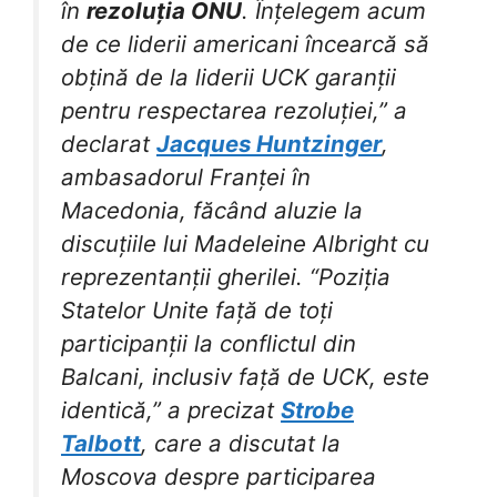
în
rezoluția ONU
. Înțelegem acum
de ce liderii americani încearcă să
obțină de la liderii UCK garanții
pentru respectarea rezoluției,” a
declarat
Jacques Huntzinger
,
ambasadorul Franței în
Macedonia, făcând aluzie la
discuțiile lui Madeleine Albright cu
reprezentanții gherilei. “Poziția
Statelor Unite față de toți
participanții la conflictul din
Balcani, inclusiv față de UCK, este
identică,” a precizat
Strobe
Talbott
, care a discutat la
Moscova despre participarea