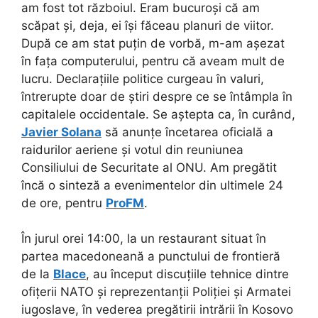
am fost tot războiul. Eram bucuroși că am
scăpat și, deja, ei își făceau planuri de viitor.
După ce am stat puțin de vorbă, m-am așezat
în fața computerului, pentru că aveam mult de
lucru. Declarațiile politice curgeau în valuri,
întrerupte doar de știri despre ce se întâmpla în
capitalele occidentale. Se aștepta ca, în curând,
Javier Solana
să anunțe încetarea oficială a
raidurilor aeriene și votul din reuniunea
Consiliului de Securitate al ONU. Am pregătit
încă o sinteză a evenimentelor din ultimele 24
de ore, pentru
ProFM
.
În jurul orei 14:00, la un restaurant situat în
partea macedoneană a punctului de frontieră
de la
Blace
, au început discuțiile tehnice dintre
ofițerii NATO și reprezentanții Poliției și Armatei
iugoslave, în vederea pregătirii intrării în Kosovo