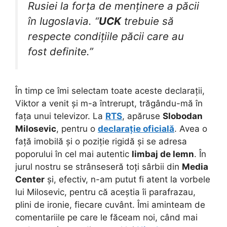
Rusiei la forța de menținere a păcii
în Iugoslavia. “
UCK
trebuie să
respecte condițiile păcii care au
fost definite.”
În timp ce îmi selectam toate aceste declarații,
Viktor a venit și m-a întrerupt, trăgându-mă în
fața unui televizor. La
RTS
, apăruse
Slobodan
Milosevic
, pentru o
declarație oficială
. Avea o
față imobilă și o poziție rigidă și se adresa
poporului în cel mai autentic
limbaj de lemn
. În
jurul nostru se strânseseră toți sârbii din
Media
Center
și, efectiv, n-am putut fi atent la vorbele
lui Milosevic, pentru că aceștia îi parafrazau,
plini de ironie, fiecare cuvânt. Îmi aminteam de
comentariile pe care le făceam noi, când mai