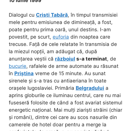
10 iunie 1999
Dialogul cu
Cristi Tabără
, în timpul transmisiei
mele pentru emisiunea de dimineață, a fost,
poate pentru prima oară, unul destins. I-am
povestit, pe scurt,
euforia
din noaptea care
trecuse. Față de cele relatate în transmisia de
la miezul nopții, am adăugat că, după
anunțarea veștii că
războiul
s-a terminat
, de
bucurie
, rafalele de arme automate au răsunat
în
Priștina
vreme de 15 minute. Au sunat
sirenele și s-a tras cu antiaeriana în toate
orașele Iugoslaviei. Primăria
Belgradului
a
aprins globurile ce iluminau centrul, care nu mai
fuseseră folosite de când a fost avariat sistemul
energetic național. Mai mulți ziariști străini (chiar
și români), dintre cei care au scos nasurile din
camerele de hotel doar pentru a merge la