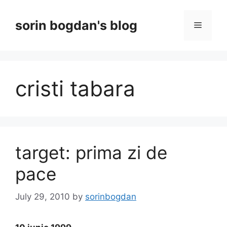
Skip
to
sorin bogdan's blog
Menu
content
cristi tabara
target: prima zi de
pace
July 29, 2010
by
sorinbogdan