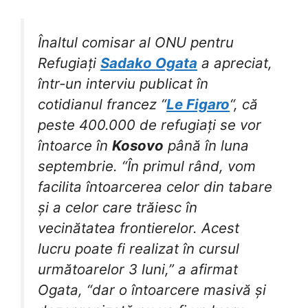
Înaltul comisar al ONU pentru
Refugiați
Sadako Ogata
a apreciat,
într-un interviu publicat în
cotidianul francez “
Le Figaro
“, că
peste 400.000 de refugiați se vor
întoarce în
Kosovo
până în luna
septembrie. “În primul rând, vom
facilita întoarcerea celor din tabare
și a celor care trăiesc în
vecinătatea frontierelor. Acest
lucru poate fi realizat în cursul
următoarelor 3 luni,” a afirmat
Ogata, “dar o întoarcere masivă și