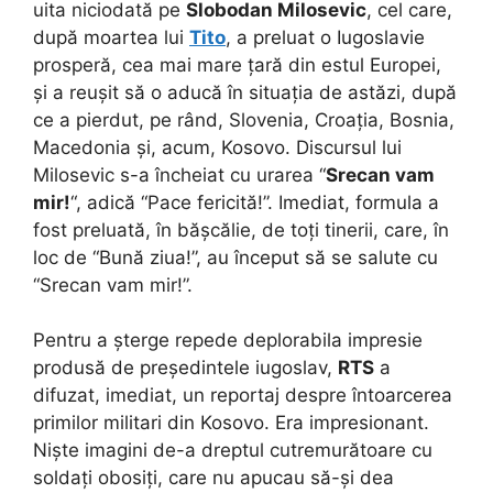
uita niciodată pe
Slobodan Milosevic
, cel care,
după moartea lui
Tito
, a preluat o Iugoslavie
prosperă, cea mai mare țară din estul Europei,
și a reușit să o aducă în situația de astăzi, după
ce a pierdut, pe rând, Slovenia, Croația, Bosnia,
Macedonia și, acum, Kosovo. Discursul lui
Milosevic s-a încheiat cu urarea “
Srecan vam
mir!
“, adică “Pace fericită!”. Imediat, formula a
fost preluată, în bășcălie, de toți tinerii, care, în
loc de “Bună ziua!”, au început să se salute cu
“Srecan vam mir!”.
Pentru a șterge repede deplorabila impresie
produsă de președintele iugoslav,
RTS
a
difuzat, imediat, un reportaj despre întoarcerea
primilor militari din Kosovo. Era impresionant.
Niște imagini de-a dreptul cutremurătoare cu
soldați obosiți, care nu apucau să-și dea