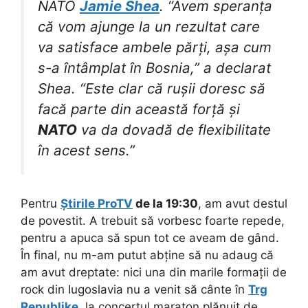
NATO
Jamie Shea
. “Avem speranța
că vom ajunge la un rezultat care
va satisface ambele părți, așa cum
s-a întâmplat în Bosnia,” a declarat
Shea. “Este clar că rușii doresc să
facă parte din această forță și
NATO
va da dovadă de flexibilitate
în acest sens.”
Pentru
Știrile ProTV
de la 19:30
, am avut destul
de povestit. A trebuit să vorbesc foarte repede,
pentru a apuca să spun tot ce aveam de gând.
În final, nu m-am putut abține să nu adaug că
am avut dreptate: nici una din marile formații de
rock din Iugoslavia nu a venit să cânte în
Trg
Republike
, la concertul maraton plănuit de