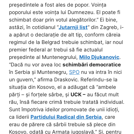
președintele a fost ales de popor. Voința
poporului este voința lui Dumnezeu. El poate fi
schimbat doar prin votul alegătorilor.” Ei bine,
astăzi, în cotidianul “
Jutarnji list
” din Zagreb, i-
a apărut o declarație de alt tip, conform căreia
regimul de la Belgrad trebuie schimbat, iar noul
premier federal ar trebui să fie actualul
președinte al Muntenegrului,
Milo Djukanovic
.
“Dacă nu vor avea loc
schimbări democratice
în Serbia și Muntenegru,
SPO
nu va intra în nici
un guvern,” afirma Draskovic. Referindu-se la
situația din Kosovo, el a adăugat că “ambele
părți – și forțele sârbe, și
UCK –
au făcut mult
rău, însă fiecare crimă trebuie tratată individual.
Sunt împotriva ideilor promovate de unii idioți,
ca liderii
Partidului Radical din Serbia
, care
erau de părere că sârbii trebuie să plece din
Kosovo, odată cu Armata iugoslavă.” Și, pentru