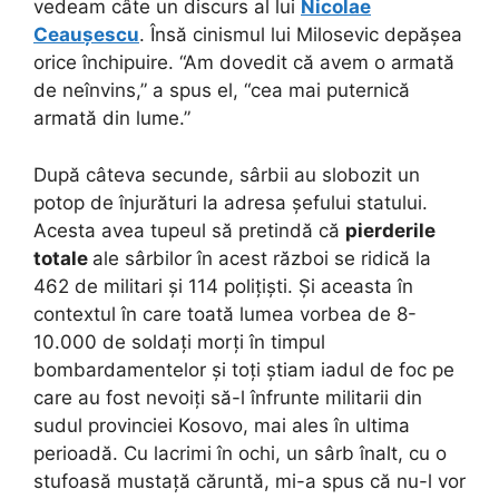
vedeam câte un discurs al lui
Nicolae
Ceaușescu
. Însă cinismul lui Milosevic depășea
orice închipuire. “Am dovedit că avem o armată
de neînvins,” a spus el, “cea mai puternică
armată din lume.”
După câteva secunde, sârbii au slobozit un
potop de înjurături la adresa șefului statului.
Acesta avea tupeul să pretindă că
pierderile
totale
ale sârbilor în acest război se ridică la
462 de militari și 114 polițiști. Și aceasta în
contextul în care toată lumea vorbea de 8-
10.000 de soldați morți în timpul
bombardamentelor și toți știam iadul de foc pe
care au fost nevoiți să-l înfrunte militarii din
sudul provinciei Kosovo, mai ales în ultima
perioadă. Cu lacrimi în ochi, un sârb înalt, cu o
stufoasă mustață căruntă, mi-a spus că nu-l vor