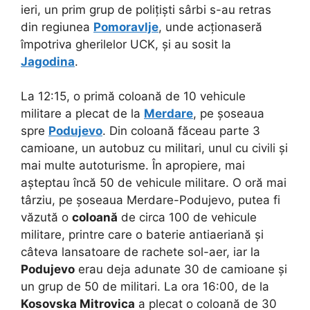
ieri, un prim grup de polițiști sârbi s-au retras
din regiunea
Pomoravlje
, unde acționaseră
împotriva gherilelor UCK, și au sosit la
Jagodina
.
La 12:15, o primă coloană de 10 vehicule
militare a plecat de la
Merdare
, pe șoseaua
spre
Podujevo
. Din coloană făceau parte 3
camioane, un autobuz cu militari, unul cu civili și
mai multe autoturisme. În apropiere, mai
așteptau încă 50 de vehicule militare. O oră mai
târziu, pe șoseaua Merdare-Podujevo, putea fi
văzută o
coloană
de circa 100 de vehicule
militare, printre care o baterie antiaeriană și
câteva lansatoare de rachete sol-aer, iar la
Podujevo
erau deja adunate 30 de camioane și
un grup de 50 de militari. La ora 16:00, de la
Kosovska Mitrovica
a plecat o coloană de 30