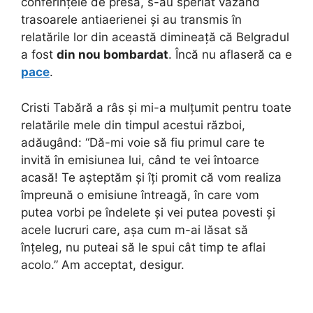
conferințele de presă, s-au speriat văzând
trasoarele antiaerienei și au transmis în
relatările lor din această dimineață că Belgradul
a fost
din nou bombardat
. Încă nu aflaseră ca e
pace
.
Cristi Tabără a râs și mi-a mulțumit pentru toate
relatările mele din timpul acestui război,
adăugând: “Dă-mi voie să fiu primul care te
invită în emisiunea lui, când te vei întoarce
acasă! Te așteptăm și îți promit că vom realiza
împreună o emisiune întreagă, în care vom
putea vorbi pe îndelete și vei putea povesti și
acele lucruri care, așa cum m-ai lăsat să
înțeleg, nu puteai să le spui cât timp te aflai
acolo.” Am acceptat, desigur.