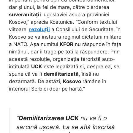
dar și unul, la fel de mare, către pierderea
suveranității
Iugoslaviei asupra provinciei
Kosovo,” aprecia Kostunica. “Conform textului
viitoarei
rezoluții
a Consiliului de Securitate, în
Kosovo se va instaura regimul dictaturii militare
a NATO. Așa numitul
KFOR
nu răspunde în fața
nimănui, dar îi trage pe toți la răspundere. Prin
această rezoluție, organizația teroristă auto-
intitulată
UCK
este legalizată și, despre ea, se
spune că va fi
demilitarizată
, însă nu
dezarmată. De astăzi,
Kosovo
rămâne în
interiorul Serbiei doar pe hartă.”
“
Demilitarizarea UCK
nu va fi o
sarcină ușoară. Ea se află înscrisă