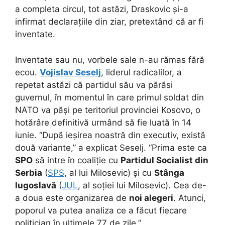
a completa circul, tot astăzi, Draskovic și-a
infirmat declarațiile din ziar, pretextând că ar fi
inventate.
Inventate sau nu, vorbele sale n-au rămas fără
ecou.
Vojislav Seselj
, liderul radicalilor, a
repetat astăzi că partidul său va părăsi
guvernul, în momentul în care primul soldat din
NATO va păși pe teritoriul provinciei Kosovo, o
hotărâre definitivă urmând să fie luată în 14
iunie. “După ieșirea noastră din executiv, există
două variante,” a explicat Seselj. “Prima este ca
SPO
să intre în coaliție cu
Partidul Socialist din
Serbia
(
SPS
, al lui Milosevic) și cu
Stânga
Iugoslavă
(
JUL
, al soției lui Milosevic). Cea de-
a doua este organizarea de
noi alegeri
. Atunci,
poporul va putea analiza ce a făcut fiecare
politician în ultimele 77 de zile.”