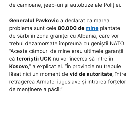
de camioane, jeep-uri și autobuze ale Poliției.
Generalul Pavkovic
a declarat ca marea
problema sunt cele
80.000 de
mine
plantate
de sârbi în zona graniței cu Albania, care vor
trebui dezamorsate împreună cu geniștii NATO.
“Aceste câmpuri de mine erau ultimele garanții
că
teroriștii UCK
nu vor încerca să intre în
Kosovo
,” a explicat el. “În provincie nu trebuie
lăsat nici un moment de
vid de autoritate
, între
retragerea Armatei iugoslave și intrarea forțelor
de menținere a păcii.”