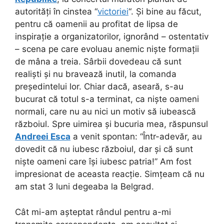
autorități în cinstea “
victoriei
“. Și bine au făcut,
pentru că oamenii au profitat de lipsa de
inspirație a organizatorilor, ignorând – ostentativ
– scena pe care evoluau anemic niște formații
de mâna a treia. Sârbii dovedeau că sunt
realiști și nu bravează inutil, la comanda
președintelui lor. Chiar dacă, aseară, s-au
bucurat că totul s-a terminat, ca niște oameni
normali, care nu au nici un motiv să iubească
războiul. Spre uimirea și bucuria mea, răspunsul
Andreei Esca
a venit spontan: “Într-adevăr, au
dovedit că nu iubesc războiul, dar și că sunt
niște oameni care își iubesc patria!” Am fost
impresionat de aceasta reacție. Simțeam că nu
am stat 3 luni degeaba la Belgrad.
Cât mi-am așteptat rândul pentru a-mi