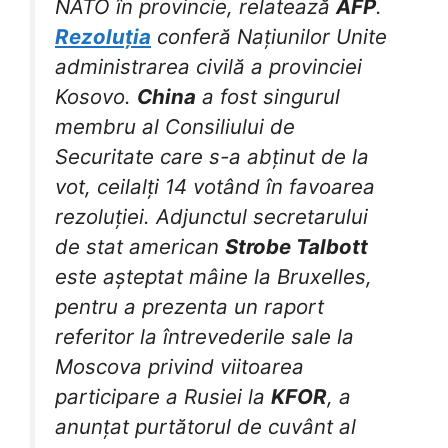
NATO în provincie, relatează
AFP
.
Rezoluția
conferă Națiunilor Unite
administrarea civilă a provinciei
Kosovo.
China
a fost singurul
membru al Consiliului de
Securitate care s-a abținut de la
vot, ceilalți 14 votând în favoarea
rezoluției. Adjunctul secretarului
de stat american
Strobe Talbott
este așteptat mâine la Bruxelles,
pentru a prezenta un raport
referitor la întrevederile sale la
Moscova privind viitoarea
participare a Rusiei la
KFOR
, a
anunțat purtătorul de cuvânt al