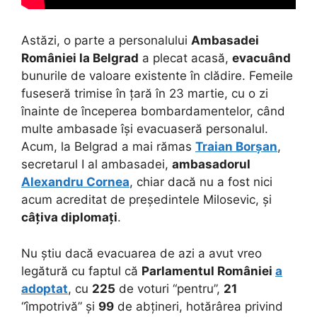
Astăzi, o parte a personalului
Ambasadei
României la Belgrad
a plecat acasă,
evacuând
bunurile de valoare existente în clădire. Femeile
fuseseră trimise în țară în 23 martie, cu o zi
înainte de începerea bombardamentelor, când
multe ambasade își evacuaseră personalul.
Acum, la Belgrad a mai rămas
Traian Borșan
,
secretarul I al ambasadei,
ambasadorul
Alexandru Cornea
, chiar dacă nu a fost nici
acum acreditat de președintele Milosevic, și
câțiva diplomați
.
Nu știu dacă evacuarea de azi a avut vreo
legătură cu faptul că
Parlamentul României
a
adoptat
, cu
225
de voturi “pentru”,
21
“împotrivă” și
99
de abțineri, hotărârea privind