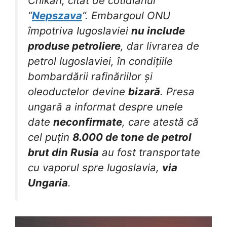
Chikan, citat de cotidianul
“
Nepszava
“. Embargoul ONU
împotriva Iugoslaviei
nu include
produse petroliere
, dar livrarea de
petrol Iugoslaviei, în condițiile
bombardării rafinăriilor și
oleoductelor devine
bizară
. Presa
ungară a informat despre unele
date
neconfirmate
, care atestă că
cel puțin
8.000 de tone de petrol
brut din Rusia
au fost transportate
cu vaporul spre Iugoslavia,
via
Ungaria
.