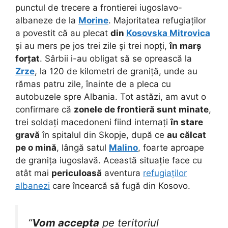
punctul de trecere a frontierei iugoslavo-
albaneze de la
Morine
. Majoritatea refugiaților
a povestit că au plecat
din
Kosovska Mitrovica
și au mers pe jos trei zile și trei nopți,
în marș
forțat
. Sârbii i-au obligat să se oprească la
Zrze
, la 120 de kilometri de graniță, unde au
rămas patru zile, înainte de a pleca cu
autobuzele spre Albania. Tot astăzi, am avut o
confirmare că
zonele de frontieră sunt minate
,
trei soldați macedoneni fiind internați
în stare
gravă
în spitalul din Skopje, după ce
au călcat
pe o mină
, lângă satul
Malino
, foarte aproape
de granița iugoslavă. Această situație face cu
atât mai
periculoasă
aventura
refugiaților
albanezi
care încearcă să fugă din Kosovo.
“
Vom accepta
pe teritoriul