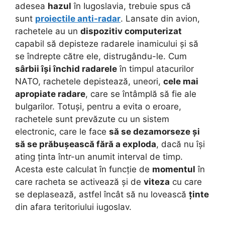
adesea
hazul
în Iugoslavia, trebuie spus că
sunt
proiectile anti-radar
. Lansate din avion,
rachetele au un
dispozitiv computerizat
capabil să depisteze radarele inamicului și să
se îndrepte către ele, distrugându-le. Cum
sârbii își închid radarele
în timpul atacurilor
NATO, rachetele depistează, uneori,
cele mai
apropiate radare
, care se întâmplă să fie ale
bulgarilor. Totuși, pentru a evita o eroare,
rachetele sunt prevăzute cu un sistem
electronic, care le face
să se dezamorseze și
să se prăbușească fără a exploda
, dacă nu își
ating ținta într-un anumit interval de timp.
Acesta este calculat în funcție de
momentul
în
care racheta se activează și de
viteza
cu care
se deplasează, astfel încât să nu lovească
ținte
din afara teritoriului iugoslav.