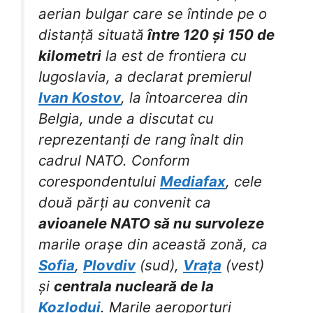
aerian bulgar care se întinde pe o
distanță situată
între 120 și 150 de
kilometri
la est de frontiera cu
Iugoslavia, a declarat premierul
Ivan Kostov
, la întoarcerea din
Belgia, unde a discutat cu
reprezentanți de rang înalt din
cadrul NATO. Conform
corespondentului
Mediafax
, cele
două părți au convenit ca
avioanele NATO să nu survoleze
marile orașe din această zonă, ca
Sofia
,
Plovdiv
(sud),
Vrața
(vest)
și
centrala nucleară de la
Kozlodui
. Marile aeroporturi