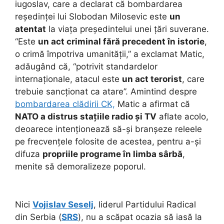
iugoslav, care a declarat că bombardarea
reședinței lui Slobodan Milosevic este
un
atentat
la viața președintelui unei țări suverane.
“Este
un act criminal fără precedent în istorie
,
o crimă împotriva umanității,” a exclamat Matic,
adăugând că, “potrivit standardelor
internaționale, atacul este
un act terorist
, care
trebuie sancționat ca atare”. Amintind despre
bombardarea clădirii CK,
Matic a afirmat că
NATO a distrus stațiile radio și TV
aflate acolo,
deoarece intenționează să-și branșeze releele
pe frecvențele folosite de acestea, pentru a-și
difuza
propriile programe în limba sârbă
,
menite să demoralizeze poporul.
Nici
Vojislav Seselj
, liderul Partidului Radical
din Serbia (
SRS
), nu a scăpat ocazia să iasă la