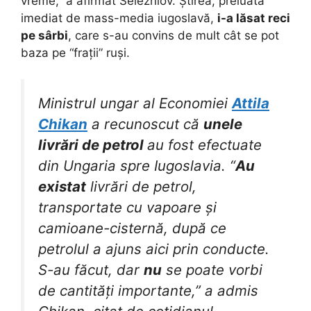
vreme,” a afirmat Selezniov. Știrea, preluată
imediat de mass-media iugoslavă,
i-a lăsat reci
pe sârbi
, care s-au convins de mult cât se pot
baza pe “frații” ruși.
Ministrul ungar al Economiei
Attila
Chikan
a recunoscut că
unele
livrări de petrol
au fost efectuate
din Ungaria spre Iugoslavia. “
Au
existat
livrări de petrol,
transportate cu vapoare și
camioane-cisternă, după ce
petrolul a ajuns aici prin conducte.
S-au făcut, dar
nu
se poate vorbi
de cantități importante,” a admis