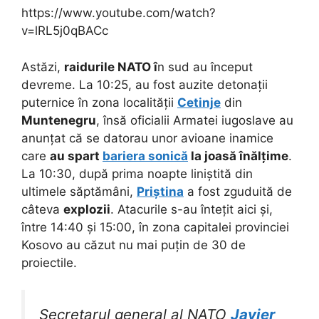
https://www.youtube.com/watch?
v=lRL5j0qBACc
Astăzi,
raidurile NATO î
n sud au început
devreme. La 10:25, au fost auzite detonații
puternice în zona localității
Cetinje
din
Muntenegru
, însă oficialii Armatei iugoslave au
anunțat că se datorau unor avioane inamice
care
au spart
bariera sonică
la joasă înălțime
.
La 10:30, după prima noapte liniștită din
ultimele săptămâni,
Priștina
a fost zguduită de
câteva
explozii
. Atacurile s-au întețit aici și,
între 14:40 și 15:00, în zona capitalei provinciei
Kosovo au căzut nu mai puțin de 30 de
proiectile.
Secretarul general al NATO
Javier