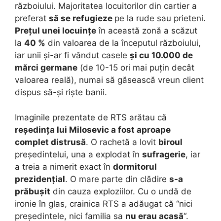
războiului. Majoritatea locuitorilor din cartier a
preferat
să se refugieze
pe la rude sau prieteni.
Prețul unei locuințe
în această zonă a scăzut
la
40 %
din valoarea de la începutul războiului,
iar unii și-ar fi vândut casele
și cu 10.000 de
mărci germane
(de 10-15 ori mai puțin decât
valoarea reală), numai să găsească vreun client
dispus să-și riște banii.
Imaginile prezentate de RTS arătau că
reședința lui Milosevic a fost aproape
complet distrusă
. O rachetă a lovit
biroul
președintelui, una a explodat în
sufragerie
, iar
a treia a nimerit exact în
dormitorul
prezidențial
. O mare parte din clădire
s-a
prăbușit
din cauza exploziilor. Cu o undă de
ironie în glas, crainica RTS a adăugat că “nici
președintele, nici familia sa
nu erau acasă
“.