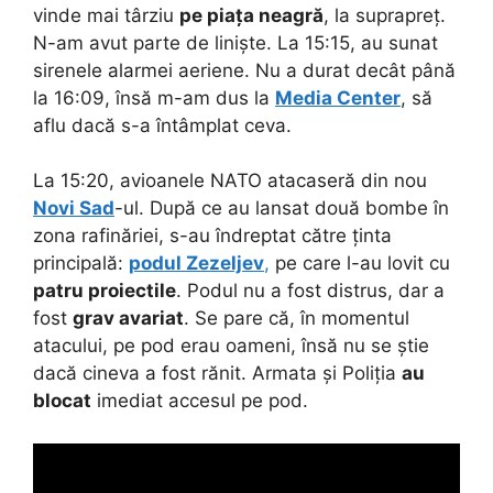
vinde mai târziu
pe piața neagră
, la suprapreț.
N-am avut parte de liniște. La 15:15, au sunat
sirenele alarmei aeriene. Nu a durat decât până
la 16:09, însă m-am dus la
Media Center
, să
aflu dacă s-a întâmplat ceva.
La 15:20, avioanele NATO atacaseră din nou
Novi Sad
-ul. După ce au lansat două bombe în
zona rafinăriei, s-au îndreptat către ținta
principală:
podul Zezeljev
,
pe care l-au lovit cu
patru proiectile
. Podul nu a fost distrus, dar a
fost
grav avariat
. Se pare că, în momentul
atacului, pe pod erau oameni, însă nu se știe
dacă cineva a fost rănit. Armata și Poliția
au
blocat
imediat accesul pe pod.