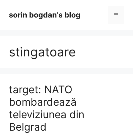
Skip
to
sorin bogdan's blog
Menu
content
stingatoare
target: NATO
bombardează
televiziunea din
Belgrad