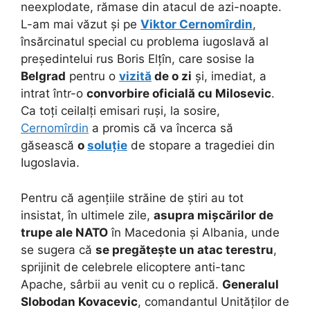
neexplodate, rămase din atacul de azi-noapte.
L-am mai văzut și pe
Viktor Cernomîrdin
,
însărcinatul special cu problema iugoslavă al
președintelui rus Boris Elțîn, care sosise la
Belgrad
pentru o
vizită
de o zi
și, imediat, a
intrat într-o
convorbire oficială cu Milosevic
.
Ca toți ceilalți emisari ruși, la sosire,
Cernomîrdin
a promis că va încerca să
găsească
o
soluție
de stopare a tragediei din
Iugoslavia.
Pentru că agențiile străine de știri au tot
insistat, în ultimele zile,
asupra mișcărilor de
trupe ale NATO
în Macedonia și Albania, unde
se sugera că
se pregătește un atac terestru
,
sprijinit de celebrele elicoptere anti-tanc
Apache, sârbii au venit cu o replică.
Generalul
Slobodan Kovacevic
, comandantul Unităților de