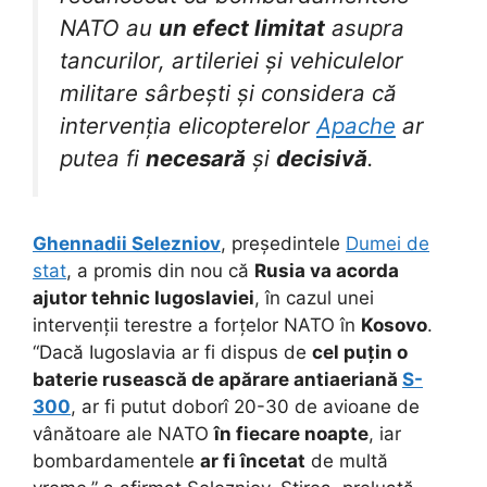
NATO au
un efect limitat
asupra
tancurilor, artileriei și vehiculelor
militare sârbești și considera că
intervenția elicopterelor
Apache
ar
putea fi
necesară
și
decisivă
.
Ghennadii Selezniov
, președintele
Dumei de
stat
, a promis din nou că
Rusia va acorda
ajutor tehnic Iugoslaviei
, în cazul unei
intervenții terestre a forțelor NATO în
Kosovo
.
“Dacă Iugoslavia ar fi dispus de
cel puțin o
baterie rusească de apărare antiaeriană
S-
300
, ar fi putut doborî 20-30 de avioane de
vânătoare ale NATO
în fiecare noapte
, iar
bombardamentele
ar fi încetat
de multă