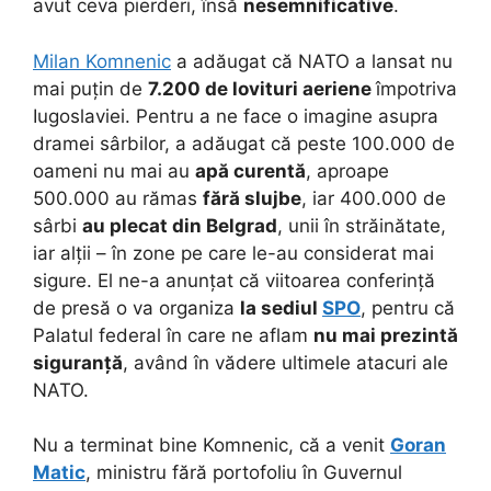
avut ceva pierderi, însă
nesemnificative
.
Milan Komnenic
a adăugat că NATO a lansat nu
mai puțin de
7.200 de lovituri aeriene
împotriva
Iugoslaviei. Pentru a ne face o imagine asupra
dramei sârbilor, a adăugat că peste 100.000 de
oameni nu mai au
apă curentă
, aproape
500.000 au rămas
fără slujbe
, iar 400.000 de
sârbi
au plecat din Belgrad
, unii în străinătate,
iar alții – în zone pe care le-au considerat mai
sigure. El ne-a anunțat că viitoarea conferință
de presă o va organiza
la sediul
SPO
, pentru că
Palatul federal în care ne aflam
nu mai prezintă
siguranță
, având în vădere ultimele atacuri ale
NATO.
Nu a terminat bine Komnenic, că a venit
Goran
Matic
, ministru fără portofoliu în Guvernul