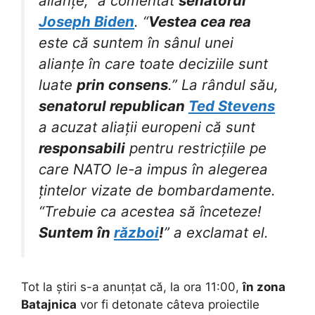
alianțe,” a comentat
senatorul
Joseph Biden
. “
Vestea cea rea
este că suntem în sânul unei
alianțe în care toate deciziile sunt
luate
prin consens
.” La rândul său,
senatorul republican
Ted Stevens
a acuzat aliații europeni că sunt
responsabili
pentru restricțiile pe
care NATO le-a impus în alegerea
țintelor vizate de bombardamente.
“Trebuie ca acestea să înceteze!
Suntem în
război
!
” a exclamat el.
Tot la știri s-a anunțat că, la ora 11:00,
în zona
Batajnica
vor fi detonate câteva proiectile