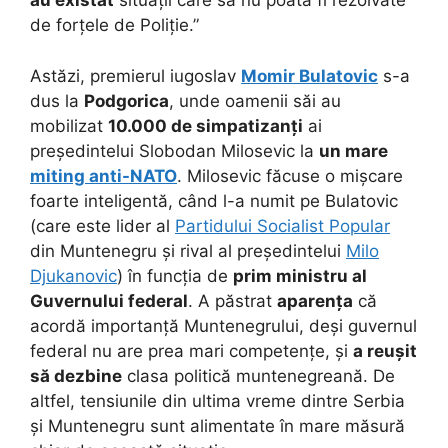
au existat
situații care să nu poată fi rezolvate
de forțele de Poliție.”
Astăzi, premierul iugoslav
Momir Bulatovic
s-a
dus la
Podgorica
, unde oamenii săi au
mobilizat
10.000 de simpatizanți
ai
președintelui Slobodan Milosevic la
un mare
miting anti-NATO
. Milosevic făcuse o mișcare
foarte inteligentă, când l-a numit pe Bulatovic
(care este lider al
Partidului Socialist Popular
din Muntenegru și rival al președintelui
Milo
Djukanovic
) în funcția de
prim ministru al
Guvernului federal
. A păstrat
aparența
că
acordă importanță Muntenegrului, deși guvernul
federal nu are prea mari competențe, și
a reușit
să dezbine
clasa politică muntenegreană. De
altfel, tensiunile din ultima vreme dintre Serbia
și Muntenegru sunt alimentate în mare măsură