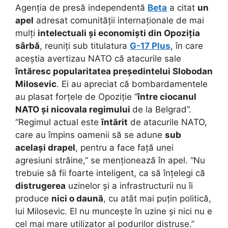
Agenția de presă independentă
Beta
a citat
un
apel
adresat comunității internaționale de mai
mulți
intelectuali și economiști din Opoziția
sârbă
, reuniți sub titulatura
G-17 Plus
, în care
aceștia avertizau NATO că atacurile sale
întăresc popularitatea președintelui Slobodan
Milosevic
. Ei au apreciat că bombardamentele
au plasat forțele de Opoziție “
între ciocanul
NATO și nicovala regimului
de la Belgrad”.
“Regimul actual este
întărit
de atacurile NATO,
care au împins oamenii să se adune
sub
același drapel
, pentru a face față unei
agresiuni străine,” se menționează în apel. “Nu
trebuie să fii foarte inteligent, ca să înțelegi că
distrugerea
uzinelor și a infrastructurii nu îi
produce
nici o daună
, cu atât mai puțin politică,
lui Milosevic. El nu muncește în uzine și nici nu e
cel mai mare utilizator al podurilor distruse.”