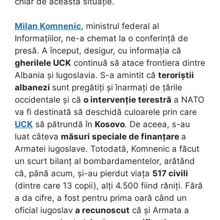
chiar de această situație.
Milan Komnenic
, ministrul federal al
Informațiilor, ne-a chemat la o conferință de
presă. A început, desigur, cu informația că
gherilele UCK
continuă să atace frontiera dintre
Albania și Iugoslavia. S-a amintit că
teroriștii
albanezi
sunt pregătiți și înarmați de țările
occidentale și că
o intervenție terestră
a NATO
va fi destinată să deschidă culoarele prin care
UCK
să pătrundă în
Kosovo
. De aceea, s-au
luat câteva
măsuri speciale de finanțare
a
Armatei iugoslave. Totodată, Komnenic a făcut
un scurt bilanț al bombardamentelor, arătând
că, până acum, și-au pierdut viața
517 civili
(dintre care 13 copii), alți 4.500 fiind răniți. Fără
a da cifre, a fost pentru prima oară când un
oficial iugoslav
a recunoscut
că și Armata a