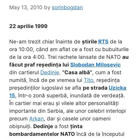
May 13, 2010
by
sorinbogdan
22 aprilie 1999
Ne-am trezit chiar înainte de
știrile
RTS
de la
ora 10:00, când am aflat ce a fost cu bubuiturile
de la ora 4:00. Trei rachete lansate de NATO
au
făcut praf reședința lui
Slobodan Milosevic
din cartierul
Dedinje
.
“Casa albă”
, cum a fost
numită, încă de pe vremea lui
Tito
, reședința
președinților iugoslavi se afla
pe strada
Uzicka
15
, într-o zonă superbă, inundată de verdeață.
În cartier mai erau și vilele altor personalități
importante din Serbia, ale unor celebri interlopi
precum
Arkan
, dar și casele unor oameni
obișnuiți.
Dedinje
a fost
ținta
bombardamentelor NATO
încă de la începutul