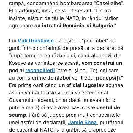
rampă, condamnând bombardarea “Casei albe”.
El a adăugat, însă, ceva interesant: “De azi
înainte, alături de țările NATO, în rândul țărilor
agresoare
au intrat și România, și Bulgaria
.”
Lui
Vuk Draskovic
i-a ieșit un “porumbel” pe
gură. Într-o conferință de presă, el a declarat că
“după terminarea războiului, când albanezii din
Kosovo se vor întoarce acasă,
vom construi un
pod al
reconcilierii
între ei și noi. Toți cei care
au comis
crime de război
vor trebui
pedepsiți
.”
Era prima oară când
un oficial iugoslav
spunea
așa ceva (iar Draskovic era vicepremier al
Guvernului federal, chiar dacă nu avea nici o
putere reală) și asta avea să-l coste
destul de
scump
. Fără să judece prea mult consecințele
unei astfel de declarații,
Jamie Shea
, purtătorul
de cuvânt al NATO, s-a grăbit să o aprecieze