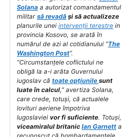
Solana
a autorizat comandamentul
militar
să revadă
și să actualizeze
planurile unei
intervenții terestre
in
provincia Kosovo, se arată în
numărul de azi al cotidianului “
The
Washington Post
“.
“Circumstanțele coflictului ne
obligă la a-i arăta Guvernului
iugoslav că
toate opțiunile
sunt
luate în calcul
,” avertiza Solana,
care crede, totuși, că actualele
lovituri aeriene împotriva
Iugoslaviei
vor fi suficiente
. Totuși,
viceamiralul britanic
Ian Garnett
a
recunoscut că bombardamentele