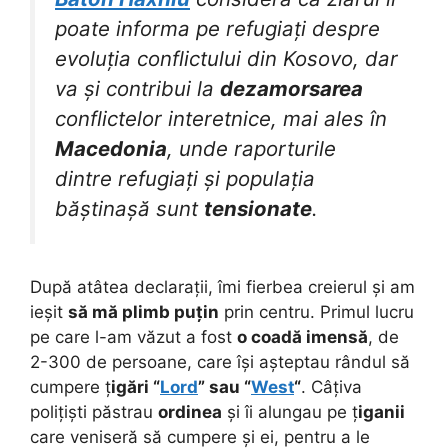
poate informa pe refugiați despre
evoluția conflictului din Kosovo, dar
va și contribui la
dezamorsarea
conflictelor interetnice, mai ales în
Macedonia
, unde raporturile
dintre refugiați și populația
băștinașă sunt
tensionate
.
După atâtea declarații, îmi fierbea creierul și am
ieșit
să mă plimb puțin
prin centru. Primul lucru
pe care l-am văzut a fost
o coadă imensă
, de
2-300 de persoane, care își așteptau rândul să
cumpere ț
igări “
Lord
” sau “
West
“
. Câțiva
polițiști păstrau
ordinea
și îi alungau pe ț
iganii
care veniseră să cumpere și ei, pentru a le