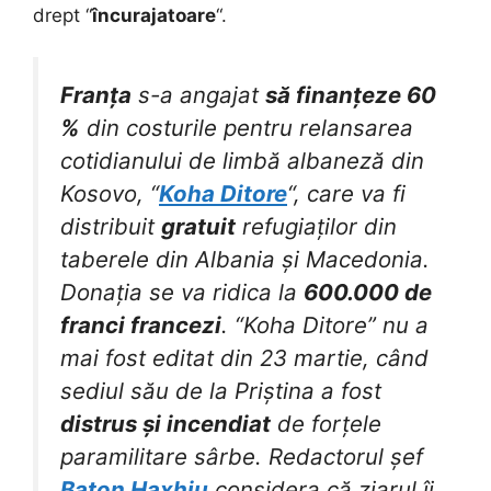
drept “
încurajatoare
“.
Franța
s-a angajat
să finanțeze 60
%
din costurile pentru relansarea
cotidianului de limbă albaneză din
Kosovo, “
Koha Ditore
“, care va fi
distribuit
gratuit
refugiaților din
taberele din Albania și Macedonia.
Donația se va ridica la
600.000 de
franci francezi
. “Koha Ditore” nu a
mai fost editat din 23 martie, când
sediul său de la Priștina a fost
distrus și incendiat
de forțele
paramilitare sârbe. Redactorul șef
Baton Haxhiu
considera că ziarul îi