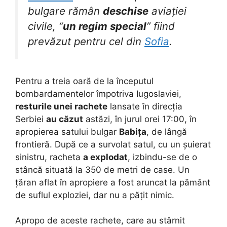
bulgare rămân
deschise
aviației
civile, “
un regim special
” fiind
prevăzut pentru cel din
Sofia
.
Pentru a treia oară de la începutul
bombardamentelor împotriva Iugoslaviei,
resturile unei rachete
lansate în direcția
Serbiei
au căzut
astăzi, în jurul orei 17:00, în
apropierea satului bulgar
Babița
, de lângă
frontieră. După ce a survolat satul, cu un șuierat
sinistru, racheta
a explodat
, izbindu-se de o
stâncă situată la 350 de metri de case. Un
țăran aflat în apropiere a fost aruncat la pământ
de suflul exploziei, dar nu a pățit nimic.
Apropo de aceste rachete, care au stârnit