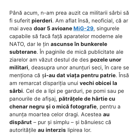
Până acum, n-am prea auzit ca militarii sârbi să
fi suferit
pierderi
. Am aflat însă, neoficial, că ar
mai avea
doar 5 avioane
MiG-29
, singurele
capabile să facă față aparatelor moderne ale
NATO, dar le țin
ascunse în
bunkerele
subterane
. În paginile de mică publicitate ale
ziarelor am văzut destul de des
pozele unor
militari
, deasupra unor anunțuri seci, în care se
menționa că ș
i-au dat viața pentru patrie
. Însă
am remarcat dispariția unui
vechi obicei la
sârbi
. Cel de a lipi pe garduri, pe pomi sau pe
panourile de afișaj,
pătrățele de hârtie cu
chenar negru și o mică fotografie
, pentru a
anunța moartea celor dragi. Acestea
au
dispărut
– pur și simplu – și bănuiesc că
autoritățile
au interzis
lipirea lor.