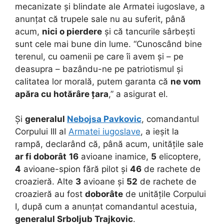
mecanizate și blindate ale Armatei iugoslave, a
anunțat că trupele sale nu au suferit, până
acum,
nici o pierdere
și că tancurile sârbești
sunt cele mai bune din lume. “Cunoscând bine
terenul, cu oamenii pe care îi avem și – pe
deasupra – bazându-ne pe patriotismul și
calitatea lor morală, putem garanta că
ne vom
apăra cu hotărâre țara
,” a asigurat el.
Și
generalul
Nebojsa Pavkovic
, comandantul
Corpului III al
Armatei iugoslave
, a ieșit la
rampă, declarând că, până acum, unitățile sale
ar fi doborât
16
avioane inamice,
5
elicoptere,
4
avioane-spion fără pilot și
46
de rachete de
croazieră. Alte
3
avioane și
52
de rachete de
croazieră au fost
doborâte
de unitățile Corpului
I, după cum a anunțat comandantul acestuia,
generalul Srboljub Trajkovic
.