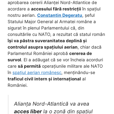
aprobarea cererii Alianței Nord-Atlantice de
acordare a
accesului fără restricții
în spațiul
nostru aerian.
Constantin Degeratu
, șeful
Statului Major General al Armatei române a
sigurat în plenul Parlamentului că, din
consultările cu NATO, a rezultat că statul român
își va păstra suveranitatea deplină și
controlul asupra spațiului aerian
, chiar dacă
Parlamentul României aprobă
cererea de
survol
. El a adăugat că se vor încheia acorduri
care
să permită
operațiunile militare ale NATO
în
spațiul aerian românesc
, menținându-se
traficul civil intern și internațional
al
României.
Alianța Nord-Atlantică va avea
acces liber
la o zonă din spațiul