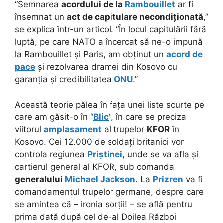
“Semnarea
acordului de la
Rambouillet
ar fi
însemnat un
act de capitulare necondiționată
,”
se explica într-un articol. “În locul capitulării fără
luptă, pe care NATO a încercat să ne-o impună
la Rambouillet și Paris, am obținut un
acord de
pace
și rezolvarea dramei din Kosovo cu
garanția și credibilitatea
ONU
.”
Această teorie pălea în fața unei liste scurte pe
care am găsit-o în “
Blic
“, în care se preciza
viitorul
amplasament
al trupelor
KFOR
în
Kosovo. Cei 12.000 de soldați britanici vor
controla regiunea
Priștinei
, unde se va afla și
cartierul general al KFOR, sub comanda
generalului
Michael Jackson
. La
Prizren
va fi
comandamentul trupelor germane, despre care
se amintea că – ironia sorții! – se află pentru
prima dată după cel de-al Doilea Război