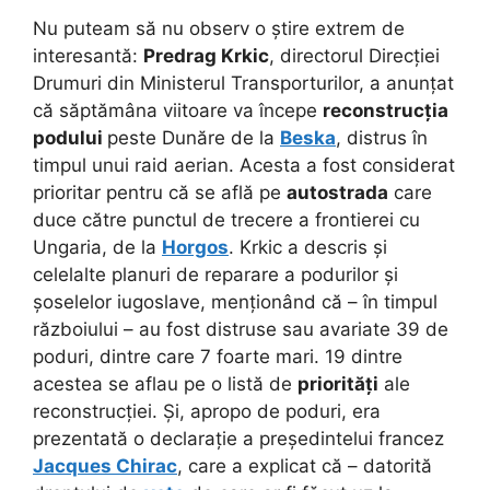
Nu puteam să nu observ o știre extrem de
interesantă:
Predrag Krkic
, directorul Direcției
Drumuri din Ministerul Transporturilor, a anunțat
că săptămâna viitoare va începe
reconstrucția
podului
peste Dunăre de la
Beska
, distrus în
timpul unui raid aerian. Acesta a fost considerat
prioritar pentru că se află pe
autostrada
care
duce către punctul de trecere a frontierei cu
Ungaria, de la
Horgos
. Krkic a descris și
celelalte planuri de reparare a podurilor și
șoselelor iugoslave, menționând că – în timpul
războiului – au fost distruse sau avariate 39 de
poduri, dintre care 7 foarte mari. 19 dintre
acestea se aflau pe o listă de
priorități
ale
reconstrucției. Și, apropo de poduri, era
prezentată o declarație a președintelui francez
Jacques Chirac
, care a explicat că – datorită