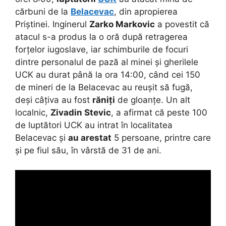
cărbuni de la
Belacevac
, din apropierea
Priștinei. Inginerul
Zarko Markovic
a povestit că
atacul s-a produs la o oră după retragerea
forțelor iugoslave, iar schimburile de focuri
dintre personalul de pază al minei și gherilele
UCK au durat până la ora 14:00, când cei 150
de mineri de la Belacevac au reușit să fugă,
deși câțiva au fost
răniți
de gloanțe. Un alt
localnic,
Zivadin Stevic
, a afirmat că peste 100
de luptători UCK au intrat în localitatea
Belacevac și
au arestat
5 persoane, printre care
și pe fiul său, în vârstă de 31 de ani.