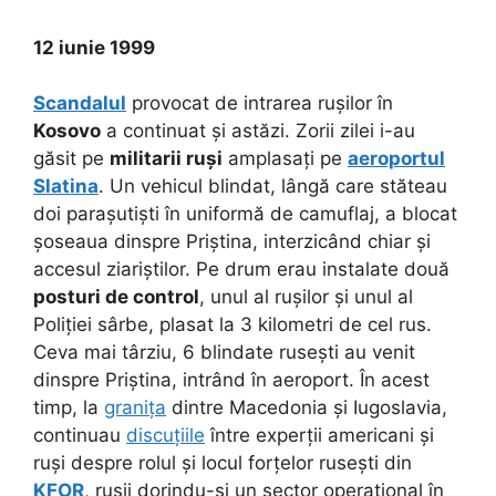
12 iunie 1999
Scandalul
provocat de intrarea rușilor în
Kosovo
a continuat și astăzi. Zorii zilei i-au
găsit pe
militarii ruși
amplasați pe
aeroportul
Slatina
. Un vehicul blindat, lângă care stăteau
doi parașutiști în uniformă de camuflaj, a blocat
șoseaua dinspre Priștina, interzicând chiar și
accesul ziariștilor. Pe drum erau instalate două
posturi de control
, unul al rușilor și unul al
Poliției sârbe, plasat la 3 kilometri de cel rus.
Ceva mai târziu, 6 blindate rusești au venit
dinspre Priștina, intrând în aeroport. În acest
timp, la
granița
dintre Macedonia și Iugoslavia,
continuau
discuțiile
între experții americani și
ruși despre rolul și locul forțelor rusești din
KFOR
, rușii dorindu-și un sector operațional în