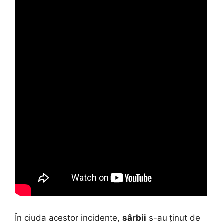
În ciuda acestor incidente,
sârbii
s-au ținut de