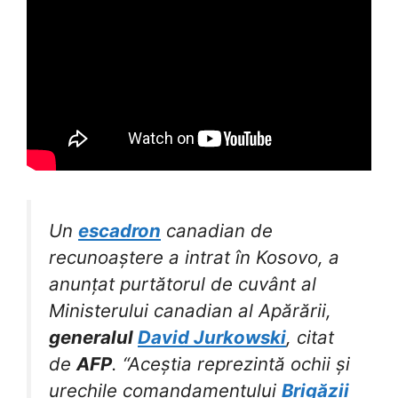
Un
escadron
canadian de
recunoaștere a intrat în Kosovo, a
anunțat purtătorul de cuvânt al
Ministerului canadian al Apărării,
generalul
David Jurkowski
, citat
de
AFP
. “Aceștia reprezintă ochii și
urechile comandamentului
Brigăzii