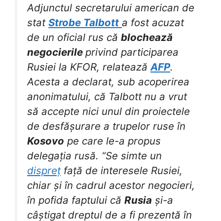
Adjunctul secretarului american de
stat
Strobe Talbott
a fost acuzat
de un oficial rus că
blochează
negocierile
privind participarea
Rusiei la KFOR, relatează
AFP
.
Acesta a declarat, sub acoperirea
anonimatului, că Talbott nu a vrut
să accepte nici unul din proiectele
de desfășurare a trupelor ruse în
Kosovo
pe care le-a propus
delegația rusă. “Se simte un
dispreț
față de interesele Rusiei,
chiar și în cadrul acestor negocieri,
în pofida faptului că
Rusia
și-a
câștigat dreptul de a fi prezentă în