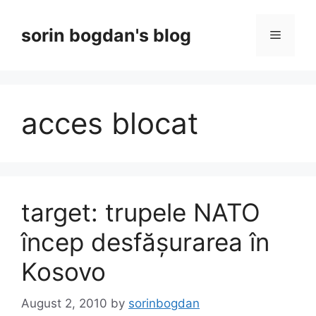
Skip
to
sorin bogdan's blog
Menu
content
acces blocat
target: trupele NATO
încep desfășurarea în
Kosovo
August 2, 2010
by
sorinbogdan