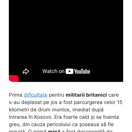
Prima
dificultate
pentru
militarii britanici
care
s-au deplasat pe jos a fost parcurgerea celor 15
kilometri de drum muntos, imediat după
intrarea în Kosovo. Era foarte cald și se înainta
greu, din cauza pericolului ca șoseaua să fie
minată. O primă
mină
a fost descoperită de