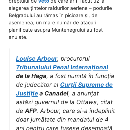
dreptului de
veto
de care ar fi făcut uz la
alegerea țintelor raidurilor aeriene – podurile
Belgradului au rămas în picioare și, de
asemenea, un mare număr de atacuri
planificate asupra Muntenegrului au fost
anulate.
Louise Arbour
, procurorul
Tribunalului Penal Internațional
de la Haga
, a fost numită în funcția
de judecător al
Curții Supreme de
Justiție
a Canadei
, a anunțat
astăzi guvernul de la Ottawa, citat
de
AFP
. Arbour, care și-a îndeplinit
doar jumătate din mandatul de 4
ani pentru care fusese desemnată