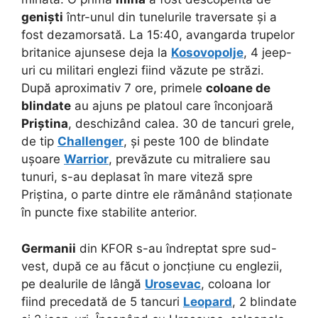
geniști
într-unul din tunelurile traversate și a
fost dezamorsată. La 15:40, avangarda trupelor
britanice ajunsese deja la
Kosovopolje
, 4 jeep-
uri cu militari englezi fiind văzute pe străzi.
După aproximativ 7 ore, primele
coloane de
blindate
au ajuns pe platoul care înconjoară
Priștina
, deschizând calea. 30 de tancuri grele,
de tip
Challenger
, și peste 100 de blindate
ușoare
Warrior
, prevăzute cu mitraliere sau
tunuri, s-au deplasat în mare viteză spre
Priștina, o parte dintre ele rămânând staționate
în puncte fixe stabilite anterior.
Germanii
din KFOR s-au îndreptat spre sud-
vest, după ce au făcut o joncțiune cu englezii,
pe dealurile de lângă
Urosevac
, coloana lor
fiind precedată de 5 tancuri
Leopard
, 2 blindate