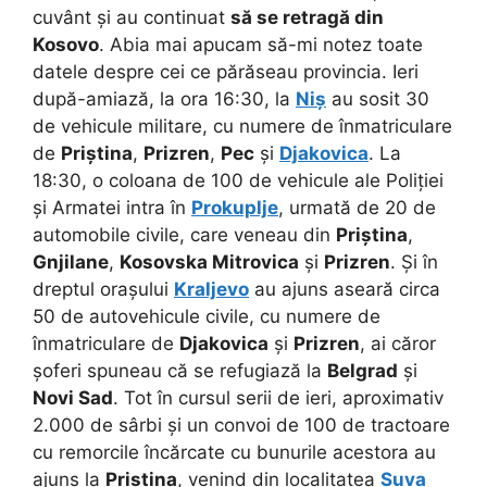
cuvânt și au continuat
să se retragă din
Kosovo
. Abia mai apucam să-mi notez toate
datele despre cei ce părăseau provincia. Ieri
după-amiază, la ora 16:30, la
Niș
au sosit 30
de vehicule militare, cu numere de înmatriculare
de
Priștina
,
Prizren
,
Pec
și
Djakovica
. La
18:30, o coloana de 100 de vehicule ale Poliției
și Armatei intra în
Prokuplje
, urmată de 20 de
automobile civile, care veneau din
Priștina
,
Gnjilane
,
Kosovska Mitrovica
și
Prizren
. Și în
dreptul orașului
Kraljevo
au ajuns aseară circa
50 de autovehicule civile, cu numere de
înmatriculare de
Djakovica
și
Prizren
, ai căror
șoferi spuneau că se refugiază la
Belgrad
și
Novi Sad
. Tot în cursul serii de ieri, aproximativ
2.000 de sârbi și un convoi de 100 de tractoare
cu remorcile încărcate cu bunurile acestora au
ajuns la
Priștina
, venind din localitatea
Suva