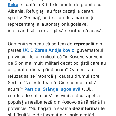
Reka
, situată la 30 de kilometri de granița cu
Albania. Refugiații au fost cazați la centrul
sportiv “25 maj”, unde s-au dus mai mulți
reprezentanți ai autorităților iugoslave,
încercând să-i convingă să se întoarcă acasă.
Oamenii spuneau că se tem de
represalii
din
partea
UCK
.
Zoran Andjelkovic
, guvernatorul
provinciei, le-a explicat că “în Kosovo vor veni
de 5 ori mai mulți militari decât polițiștii care au
asigurat ordinea până acum”. Oamenii au
refuzat să se întoarcă și căutau drumul spre
Serbia. “Ne este teamă. Cine ne mai apără
acum?”
Partidul Stânga Iugoslavă
(JUL,
condus de soția lui Milosevic) a făcut apel la
populația nealbaneză din Kosovo să rămână în
provincie: “Nu băgați în seamă
dezinformările
și dificultățile de început ale implementării