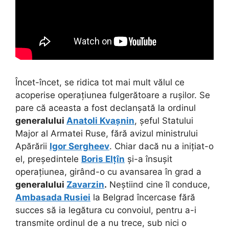
Încet-încet, se ridica tot mai mult vălul ce
acoperise operațiunea fulgerătoare a rușilor. Se
pare că aceasta a fost declanșată la ordinul
generalului
Anatoli Kvașnin
, șeful Statului
Major al Armatei Ruse, fără avizul ministrului
Apărării
Igor Sergheev
. Chiar dacă nu a inițiat-o
el, președintele
Boris Elțîn
și-a însușit
operațiunea, girând-o cu avansarea în grad a
generalului
Zavarzin
.
Neștiind cine îl conduce,
Ambasada Rusiei
la Belgrad încercase fără
succes să ia legătura cu convoiul, pentru a-i
transmite ordinul de a nu trece, sub nici o