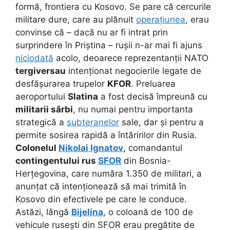
formă, frontiera cu Kosovo. Se pare că cercurile
militare dure, care au plănuit
operațiunea
, erau
convinse că – dacă nu ar fi intrat prin
surprindere în Priștina – rușii n-ar mai fi ajuns
niciodată
acolo, deoarece reprezentanții NATO
tergiversau
intenționat negocierile legate de
desfășurarea trupelor
KFOR
. Preluarea
aeroportului
Slatina
a fost decisă împreună cu
militarii sârbi
, nu numai pentru importanta
strategică a
subteranelor
sale, dar și pentru a
permite sosirea rapidă a întăririlor din Rusia.
Colonelul
Nikolai Ignatov
, comandantul
contingentului rus
SFOR
din Bosnia-
Herțegovina, care număra 1.350 de militari, a
anunțat că intenționează să mai trimită în
Kosovo din efectivele pe care le conduce.
Astăzi, lângă
Bijelina
, o coloană de 100 de
vehicule rusești din SFOR erau pregătite de