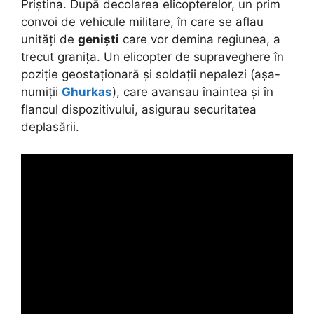
Priștina. După decolarea elicopterelor, un prim
convoi de vehicule militare, în care se aflau
unități de
geniști
care vor demina regiunea, a
trecut granița. Un elicopter de supraveghere în
poziție geostaționară și soldații nepalezi (așa-
numiții
Ghurkas
), care avansau înaintea și în
flancul dispozitivului, asigurau securitatea
deplasării.