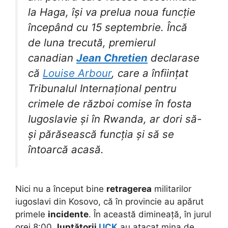
la Haga, își va prelua noua funcție
începând cu 15 septembrie. Încă
de luna trecută, premierul
canadian
Jean Chretien
declarase
că
Louise Arbour
, care a înființat
Tribunalul Internațional pentru
crimele de război comise în fosta
Iugoslavie și în Rwanda, ar dori să-
și părăsească funcția și să se
întoarcă acasă.
Nici nu a început bine
retragerea
militarilor
iugoslavi din Kosovo, că în provincie au apărut
primele
incidente
. În această dimineață, în jurul
orei 8:00,
luptătorii
UCK
au atacat mina de