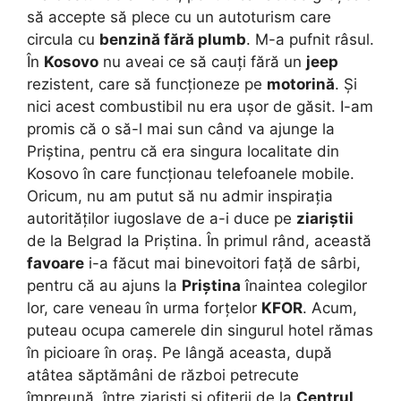
să accepte să plece cu un autoturism care
circula cu
benzină fără plumb
. M-a pufnit râsul.
În
Kosovo
nu aveai ce să cauți fără un
jeep
rezistent, care să funcționeze pe
motorină
. Și
nici acest combustibil nu era ușor de găsit. I-am
promis că o să-l mai sun când va ajunge la
Priștina, pentru că era singura localitate din
Kosovo în care funcționau telefoanele mobile.
Oricum, nu am putut să nu admir inspirația
autorităților iugoslave de a-i duce pe
ziariștii
de la Belgrad la Priștina. În primul rând, această
favoare
i-a făcut mai binevoitori față de sârbi,
pentru că au ajuns la
Priștina
înaintea colegilor
lor, care veneau în urma forțelor
KFOR
. Acum,
puteau ocupa camerele din singurul hotel rămas
în picioare în oraș. Pe lângă aceasta, după
atâtea săptămâni de război petrecute
împreună, între ziariști și ofițerii de la
Centrul