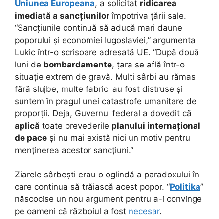
Uniunea Europeana
, a solicitat
ridicarea
imediată a sancțiunilor
împotriva țării sale.
“Sancțiunile continuă să aducă mari daune
poporului și economiei Iugoslaviei,” argumenta
Lukic într-o scrisoare adresată UE. “După două
luni de
bombardamente
, țara se află într-o
situație extrem de gravă. Mulți sârbi au rămas
fără slujbe, multe fabrici au fost distruse și
suntem în pragul unei catastrofe umanitare de
proporții. Deja, Guvernul federal a dovedit că
aplică
toate prevederile
planului internațional
de pace
și nu mai există nici un motiv pentru
menținerea acestor sancțiuni.”
Ziarele sârbești erau o oglindă a paradoxului în
care continua să trăiască acest popor. “
Politika
”
născocise un nou argument pentru a-i convinge
pe oameni că războiul a fost
necesar
.