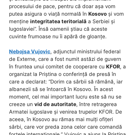
procesului de pace, pentru că doar așa vom
putea asigura o viață normală în
Kosovo
și vom
menține
integritatea teritorială
a Serbiei și
Iugoslaviei”. Însă oamenii știau că aceste
cuvinte frumoase nu îi apără de gloanțe.
Nebojsa Vujovic
, adjunctul ministrului federal
de Externe, care a fost numit astăzi de guvern
în fruntea unui comitet de cooperare cu
KFOR
, a
organizat la Priștina o conferință de presă în
care a declarat: “Dorim ca sârbii să rămână, iar
albanezii să se întoarcă în Kosovo. În acest
moment, cel mai important lucru este să nu se
creeze un
vid de autoritate
, între retragerea
Armatei iugoslave și venirea trupelor KFOR. De
aceea, în Kosovo au rămas mai mulți ofițeri
sârbi, care vor preda zona celor care comandă
forțele internaționale.” Vujovic a ajuns la Priștina