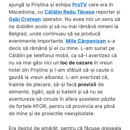
ajungă la Priștina și echipa
ProTV
care era în
Macedonia, cu
Cătălin Radu Tănase
reporter și
Gabi Crețean
operator. Nu avea nici un sens să
ne dublăm acolo și să nu mai rămână nimeni la
Belgrad, unde continuau să se producă
evenimente importante.
Mile Cărpenișan
s-a
decis să rămână și el cu mine. L-am sunat pe
Cătălin pe telefonul mobil, ca să-l avertizez că
nu va mai găsi nici un
loc de cazare
în vreun
hotel din Priștina și l-am sfătuit să-și caute o
gazdă la vreun albanez. L-am avertizat că,
înainte de plecare, să-și facă
provizii
de
alimente, țigări, apă și baterii și să nu se
aventureze să circule în afara șoselelor păzite
de forțele KFOR, pentru că provincia era plină
de mine și de proiectile neexplodate.
Era destul de amărât, pentru că făcuse greșeala