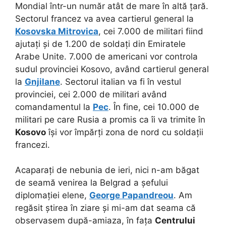
Mondial într-un număr atât de mare în altă țară.
Sectorul francez va avea cartierul general la
Kosovska Mitrovica
, cei 7.000 de militari fiind
ajutați și de 1.200 de soldați din Emiratele
Arabe Unite. 7.000 de americani vor controla
sudul provinciei Kosovo, având cartierul general
la
Gnjilane
. Sectorul italian va fi în vestul
provinciei, cei 2.000 de militari având
comandamentul la
Pec
. În fine, cei 10.000 de
militari pe care Rusia a promis ca îi va trimite în
Kosovo
își vor împărți zona de nord cu soldații
francezi.
Acaparați de nebunia de ieri, nici n-am băgat
de seamă venirea la Belgrad a șefului
diplomației elene,
George Papandreou
. Am
regăsit știrea în ziare și mi-am dat seama că
observasem după-amiaza, în fața
Centrului