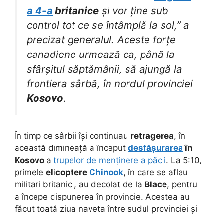
a 4-a
britanice
și vor ține sub
control tot ce se întâmplă la sol,” a
precizat generalul. Aceste forțe
canadiene urmează ca, până la
sfârșitul săptămânii, să ajungă la
frontiera sârbă, în nordul provinciei
Kosovo
.
În timp ce sârbii își continuau
retragerea
, în
această dimineață a început
desfășurarea
în
Kosovo
a
trupelor de menținere a păcii
. La 5:10,
primele
elicoptere
Chinook
, în care se aflau
militari britanici, au decolat de la
Blace
, pentru
a începe dispunerea în provincie. Acestea au
făcut toată ziua naveta între sudul provinciei și