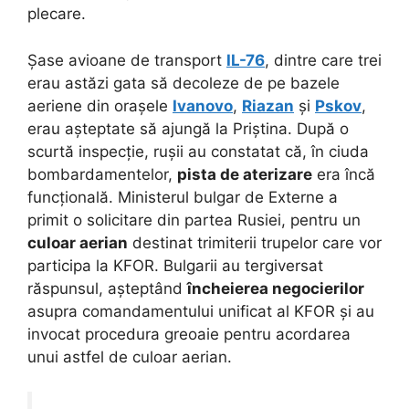
plecare.
Șase avioane de transport
IL-76
, dintre care trei
erau astăzi gata să decoleze de pe bazele
aeriene din orașele
Ivanovo
,
Riazan
și
Pskov
,
erau așteptate să ajungă la Priștina.
După o
scurtă inspecție, rușii au constatat că, în ciuda
bombardamentelor,
pista de aterizare
era încă
funcțională. Ministerul bulgar de Externe a
primit o solicitare din partea Rusiei, pentru un
culoar aerian
destinat trimiterii trupelor care vor
participa la KFOR. Bulgarii au tergiversat
răspunsul, așteptând
încheierea negocierilor
asupra comandamentului unificat al KFOR și au
invocat procedura greoaie pentru acordarea
unui astfel de culoar aerian.