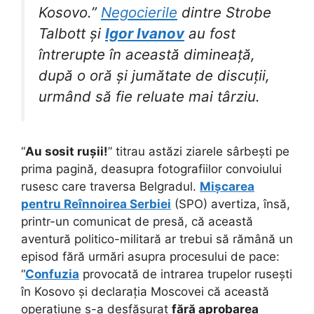
Kosovo.”
Negocierile
dintre Strobe
Talbott și
Igor Ivanov
au fost
întrerupte în această dimineață,
după o oră și jumătate de discuții,
urmând să fie reluate mai târziu.
“
Au sosit rușii!
” titrau astăzi ziarele sârbești pe
prima pagină, deasupra fotografiilor convoiului
rusesc care traversa Belgradul.
Mișcarea
pentru Reînnoirea Serbiei
(SPO) avertiza, însă,
printr-un comunicat de presă, că această
aventură politico-militară ar trebui să rămână un
episod fără urmări asupra procesului de pace:
“
Confuzia
provocată de intrarea trupelor rusești
în Kosovo și declarația Moscovei că această
operațiune s-a desfășurat
fără aprobarea