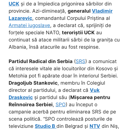
UCK
și de a împiedica prigonirea sârbilor din
provincie. Azi-dimineață,
generalul
Vladimir
Lazarevic
, comandantul Corpului Priștina al
Armatei iugoslave
, a declarat că, sprijiniți de
forțele speciale NATO,
teroriștii UCK
au
continuat să atace militarii sârbi de la granița cu
Albania, însă atacurile au fost respinse.
Partidul Radical din Serbia
(
SRS
) a comunicat
că interesele vitale ale locuitorilor din Kosovo și
Metohia pot fi apărate doar în interiorul Serbiei.
Dragoljub Stankovic
, membru în Colegiul
director al partidului, a declarat că
Vuk
Draskovic
și partidul său (
Mișcarea pentru
Reînnoirea Serbiei
,
SPO
) au început o
campanie acerbă pentru eliminarea SRS de pe
scena politică. “SPO controlează posturile de
televiziune
Studio B
din Belgrad și
NTV
din Niș,