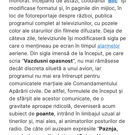
mohorât. Începând de astăzi, cotidianul “
Blic
” își
modificase formatul și, în paginile din mijloc, în
loc de fotoreportaje despre război, publica
programul complet al televiziunilor, cu pozele
color ale starurilor din filmele difuzate. Deja de
câteva zile, televiziunile își modificaseră sigla pe
care o mențineau pe ecran în timpul
alarmelor
aeriene. Din sigla imensă de la început, pe care
scria “
Vazdusni opasnost
“, nu mai rămăsese
decât discreta siluetă a unui avion, iar
programul nu mai era întrerupt pentru
comunicatele marțiale ale Comandamentului
Apărării civile. De altfel, formulele de început și
de sfârșit ale acestor comunicate, de o
gravitate aproape ridicolă, deveniseră acum
subiect de
poante
, intrând în limbajul uzual al
tinerilor și, mai ales, al animatorilor posturilor de
radio. De câte ori auzeam expresiile “
Paznja,