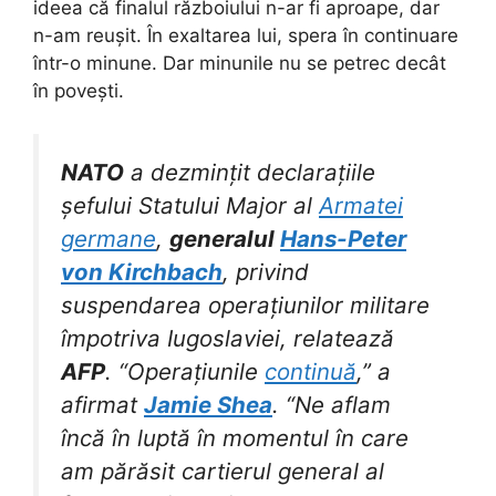
ideea că finalul războiului n-ar fi aproape, dar
n-am reușit. În exaltarea lui, spera în continuare
într-o minune. Dar minunile nu se petrec decât
în povești.
NATO
a dezmințit declarațiile
șefului Statului Major al
Armatei
germane
,
generalul
Hans-Peter
von Kirchbach
, privind
suspendarea operațiunilor militare
împotriva Iugoslaviei, relatează
AFP
. “Operațiunile
continuă
,” a
afirmat
Jamie Shea
. “Ne aflam
încă în luptă în momentul în care
am părăsit cartierul general al