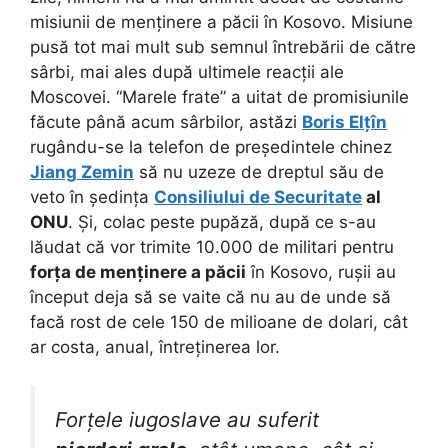
misiunii de menținere a păcii în Kosovo. Misiune
pusă tot mai mult sub semnul întrebării de către
sârbi, mai ales după ultimele reacții ale
Moscovei. “Marele frate” a uitat de promisiunile
făcute până acum sârbilor, astăzi
Boris Elțîn
rugându-se la telefon de președintele chinez
Jiang Zemin
să nu uzeze de dreptul său de
veto în ședința
Consiliului de Securitate
al
ONU
. Și, colac peste pupăză, după ce s-au
lăudat că vor trimite 10.000 de militari pentru
forța de menținere a păcii
în Kosovo, rușii au
început deja să se vaite că nu au de unde să
facă rost de cele 150 de milioane de dolari, cât
ar costa, anual, întreținerea lor.
Forțele iugoslave au suferit