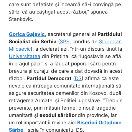
care sunt defetiste și încearcă să-i convingă pe
sârbi că au câștigat acest război,” spunea
Stankovic.
Gorica Gajevic
, secretarul general al
Partidului
Socialist din Serbia
(
SPS
, condus de
Slobodan
Milosevic
), a declarat azi, într-un discurs ținut la
Universitatea
din Priștina, că “Iugoslavia se află
în pragul păcii” și a lăudat poporul sârb pentru
bravura și curajul de care a dat dovadă în acest
război.
Partidul Democrat
(
DS
) afirmă că este
nevoie ca întreaga comunitate internațională să
asigure securitatea oamenilor din Kosovo, după
retragerea Armatei și Poliției iugoslave. “Trebuie
prevenite, prin măsuri ferme, o nouă tragedie
umanitară și
exodul sârbilor
din provincie, iar
un rol important îi revine aici
Bisericii Ortodoxe
Sârbe
,” scria în comunicatul DS.