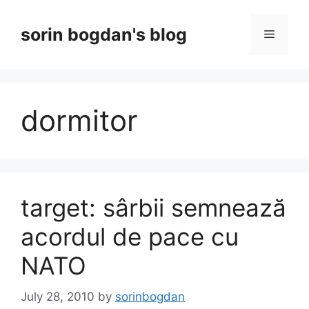
Skip
to
sorin bogdan's blog
Menu
content
dormitor
target: sârbii semnează
acordul de pace cu
NATO
July 28, 2010
by
sorinbogdan