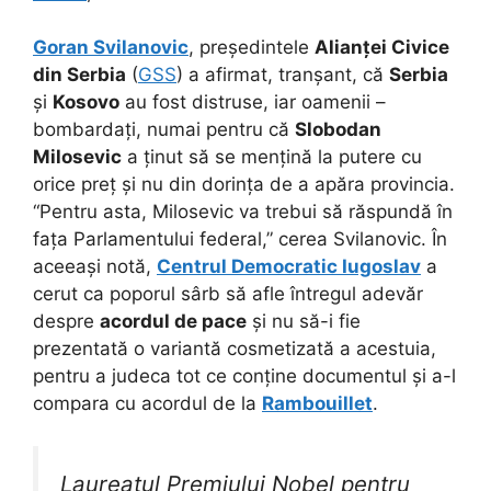
Goran Svilanovic
, președintele
Alianței Civice
din Serbia
(
GSS
) a afirmat, tranșant, că
Serbia
și
Kosovo
au fost distruse, iar oamenii –
bombardați, numai pentru că
Slobodan
Milosevic
a ținut să se mențină la putere cu
orice preț și nu din dorința de a apăra provincia.
“Pentru asta, Milosevic va trebui să răspundă în
fața Parlamentului federal,” cerea Svilanovic. În
aceeași notă,
Centrul Democratic Iugoslav
a
cerut ca poporul sârb să afle întregul adevăr
despre
acordul de pace
și nu să-i fie
prezentată o variantă cosmetizată a acestuia,
pentru a judeca tot ce conține documentul și a-l
compara cu acordul de la
Rambouillet
.
Laureatul Premiului Nobel pentru