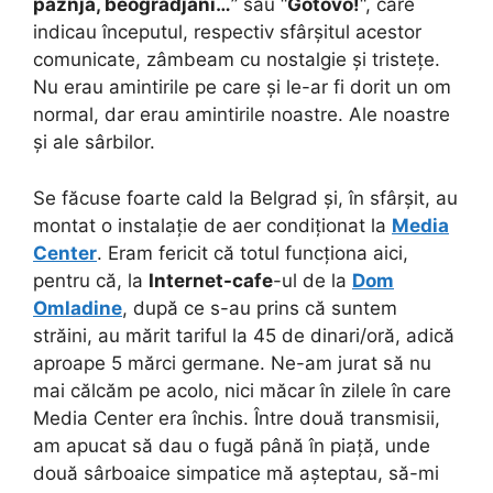
paznja, beogradjani…
” sau “
Gotovo!
“, care
indicau începutul, respectiv sfârșitul acestor
comunicate, zâmbeam cu nostalgie și tristețe.
Nu erau amintirile pe care și le-ar fi dorit un om
normal, dar erau amintirile noastre. Ale noastre
și ale sârbilor.
Se făcuse foarte cald la Belgrad și, în sfârșit, au
montat o instalație de aer condiționat la
Media
Center
. Eram fericit că totul funcționa aici,
pentru că, la
Internet-cafe
-ul de la
Dom
Omladine
, după ce s-au prins că suntem
străini, au mărit tariful la 45 de dinari/oră, adică
aproape 5 mărci germane. Ne-am jurat să nu
mai călcăm pe acolo, nici măcar în zilele în care
Media Center era închis. Între două transmisii,
am apucat să dau o fugă până în piață, unde
două sârboaice simpatice mă așteptau, să-mi