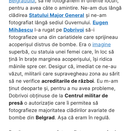
Belgradului
, să ne fotografiem în diferite locuri,
pentru a avea câte o amintire. Ne-am dus lângă
clădirea
Statului Major General
și ne-am
fotografiat lângă sediul Guvernului.
Eugen
Mihăescu
l-a rugat pe
Dobrivoi
să-i
fotografieze una din cariatidele care sprijineau
acoperișul distrus de bombe. Era o
imagine
superbă, cu statuia unei femei care, în loc să
țină în brațe marginea acoperișului, își ridica
mâinile spre cer. Desigur că, imediat ce ne-au
văzut, militarii care supravegheau zona au sărit
să ne verifice
acreditarile de război
.
Eu m-am
ținut deoparte și, pentru a nu avea probleme,
Dobrivoi obținuse de la
Centrul militar de
presă
o autorizație care îi permitea să
fotografieze majoritatea clădirilor avariate de
bombe din
Belgrad
. Așa că eram în regulă.