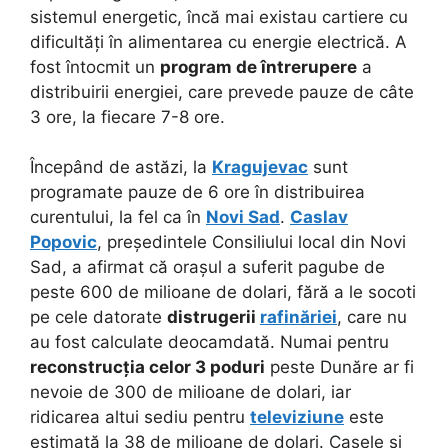
sistemul energetic, încă mai existau cartiere cu
dificultăți în alimentarea cu energie electrică. A
fost întocmit un
program de întrerupere
a
distribuirii energiei, care prevede pauze de câte
3 ore, la fiecare 7-8 ore.
Începând de astăzi, la
Kragujevac
sunt
programate pauze de 6 ore în distribuirea
curentului, la fel ca în
Novi Sad
.
Caslav
Popovic
, președintele Consiliului local din Novi
Sad, a afirmat că orașul a suferit pagube de
peste 600 de milioane de dolari, fără a le socoti
pe cele datorate
distrugerii
rafinăriei
, care nu
au fost calculate deocamdată. Numai pentru
reconstrucția celor 3 poduri
peste Dunăre ar fi
nevoie de 300 de milioane de dolari, iar
ridicarea altui sediu pentru
televiziune
este
estimată la 38 de milioane de dolari. Casele și