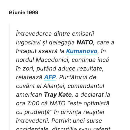
9 iunie 1999
Întrevederea dintre emisarii
iugoslavi și delegația
NATO
, care a
început aseară la
Kumanovo
, în
nordul Macedoniei, continua încă
în zori, putând aduce rezultate,
relatează
AFP
. Purtătorul de
cuvânt al Alianței, comandantul
american
Tray Kate
, a declarat la
ora 7:00 că NATO “este optimistă
cu prudență” în privința reușitei
întrevederii. Potrivit unei surse
occidentale, discuțiile s-au referit