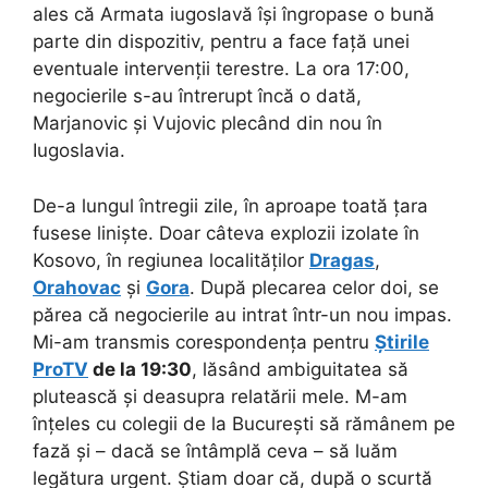
ales că Armata iugoslavă își îngropase o bună
parte din dispozitiv, pentru a face față unei
eventuale intervenții terestre. La ora 17:00,
negocierile s-au întrerupt încă o dată,
Marjanovic și Vujovic plecând din nou în
Iugoslavia.
De-a lungul întregii zile, în aproape toată țara
fusese liniște. Doar câteva explozii izolate în
Kosovo, în regiunea localităților
Dragas
,
Orahovac
și
Gora
. După plecarea celor doi, se
părea că negocierile au intrat într-un nou impas.
Mi-am transmis corespondența pentru
Știrile
ProTV
de la 19:30
, lăsând ambiguitatea să
plutească și deasupra relatării mele. M-am
înțeles cu colegii de la București să rămânem pe
fază și – dacă se întâmplă ceva – să luăm
legătura urgent. Știam doar că, după o scurtă