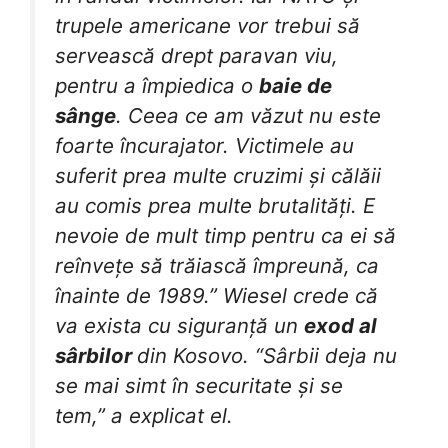
trupele americane vor trebui să
servească drept paravan viu,
pentru a împiedica o
baie de
sânge
. Ceea ce am văzut nu este
foarte încurajator. Victimele au
suferit prea multe cruzimi și călăii
au comis prea multe brutalități. E
nevoie de mult timp pentru ca ei să
reînvețe să trăiască împreună, ca
înainte de 1989.” Wiesel crede că
va exista cu siguranță un
exod al
sârbilor
din Kosovo. “Sârbii deja nu
se mai simt în securitate și se
tem,” a explicat el.