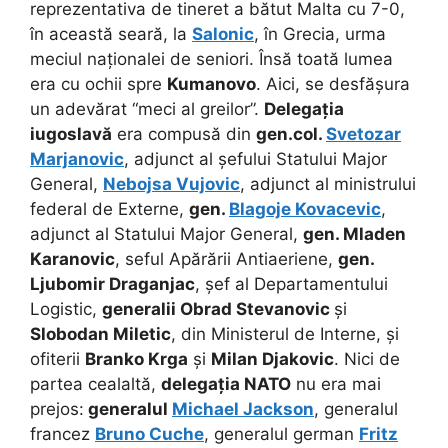
reprezentativa de tineret a bătut Malta cu 7-0,
în această seară, la
Salonic
, în Grecia, urma
meciul naționalei de seniori. Însă toată lumea
era cu ochii spre
Kumanovo
. Aici, se desfășura
un adevărat “meci al greilor”.
Delegația
iugoslavă
era compusă din
gen.col.
Svetozar
Marjanovic
, adjunct al șefului Statului Major
General,
Nebojsa Vujovic
, adjunct al ministrului
federal de Externe,
gen.
Blagoje Kovacevic
,
adjunct al Statului Major General,
gen. Mladen
Karanovic
, seful Apărării Antiaeriene,
gen.
Ljubomir Draganjac
, șef al Departamentului
Logistic,
generalii Obrad Stevanovic
și
Slobodan Miletic
, din Ministerul de Interne, și
ofiterii
Branko Krga
și
Milan Djakovic
. Nici de
partea cealaltă,
delegația NATO
nu era mai
prejos:
generalul
Michael Jackson
, generalul
francez
Bruno Cuche
, generalul german
Fritz