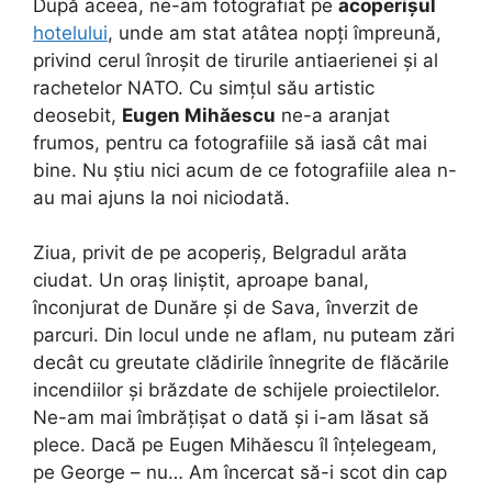
După aceea, ne-am fotografiat pe
acoperișul
hotelului
, unde am stat atâtea nopți împreună,
privind cerul înroșit de tirurile antiaerienei și al
rachetelor NATO. Cu simțul său artistic
deosebit,
Eugen Mihăescu
ne-a aranjat
frumos, pentru ca fotografiile să iasă cât mai
bine. Nu știu nici acum de ce fotografiile alea n-
au mai ajuns la noi niciodată.
Ziua, privit de pe acoperiș, Belgradul arăta
ciudat. Un oraș liniștit, aproape banal,
înconjurat de Dunăre și de Sava, înverzit de
parcuri. Din locul unde ne aflam, nu puteam zări
decât cu greutate clădirile înnegrite de flăcările
incendiilor și brăzdate de schijele proiectilelor.
Ne-am mai îmbrățișat o dată și i-am lăsat să
plece. Dacă pe Eugen Mihăescu îl înțelegeam,
pe George – nu… Am încercat să-i scot din cap