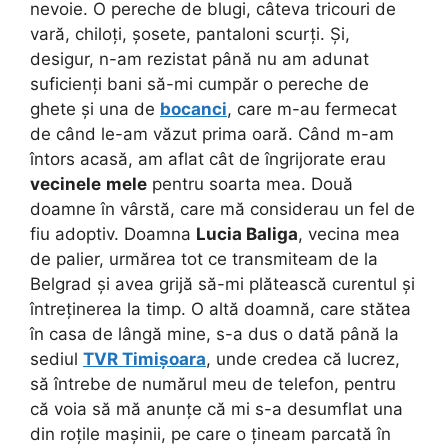
nevoie. O pereche de blugi, câteva tricouri de
vară, chiloți, șosete, pantaloni scurți. Și,
desigur, n-am rezistat până nu am adunat
suficienți bani să-mi cumpăr o pereche de
ghete și una de
bocanci
, care m-au fermecat
de când le-am văzut prima oară. Când m-am
întors acasă, am aflat cât de îngrijorate erau
vecinele
mele
pentru soarta mea. Două
doamne în vârstă, care mă considerau un fel de
fiu adoptiv. Doamna
Lucia Baliga
, vecina mea
de palier, urmărea tot ce transmiteam de la
Belgrad și avea grijă să-mi plătească curentul și
întreținerea la timp. O altă doamnă, care stătea
în casa de lângă mine, s-a dus o dată până la
sediul
TVR Timișoara
, unde credea că lucrez,
să întrebe de numărul meu de telefon, pentru
că voia să mă anunțe că mi s-a desumflat una
din roțile mașinii, pe care o țineam parcată în