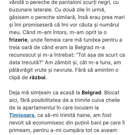
vândă o pereche de pantaloni scurți negri, cu
buzunare laterale. Cu două zile în urmă,
găsisem o pereche similară, însă erau prea mari
și îmi promiseseră că îmi vor căuta și numărul
meu. Când m-am întors, m-am oprit la o
frizerie
, unde femeia care mă tundea pentru a
treia oară de când eram la Belgrad m-a
recunoscut și m-a întrebat: “Tot așa de scurt ca
data trecută?” Am zâmbit și, cât m-a tuns, am
pălăvrăgit vrute și nevrute. Fără să amintim o
clipă de
război
.
Deja mă simțeam ca acasă la
Belgrad
. Blocat
aici, fără posibilitatea de a trimite cuiva cheile
de la apartamentul în care locuiam la
Timișoara
, ca să-mi trimită haine, am fost
nevoit să economisesc din puținii bani pe care îi
primeam, pentru a-mi cumpăra tot ce aveam