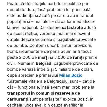
Poate că declarațiile partidelor politice par
destul de dure, însă problema lor principală
este audiența scăzută pe care o au în rândul
populației și – mai ales – slaba lor mediatizare
la nivel național. Dar despre
catastrofa
adusă
de acest război, vorbeau mult mai elocvent
datele despre victimele și pagubele provocate
de bombe. Conform unor bilanțuri provizorii,
bombardamentele de până acum ar fi făcut
peste 2.000 de
morți
și 5.000 de
răniți
printre
civili. Numai în
Belgrad
, pagubele provocate de
bombe variază între 3 și 5 miliarde de dolari,
după aprecierile primarului
Milan Bozic
.
“Sistemele vitale ale Belgradului sunt – cât de
cât – funcționale, însă avem mari probleme la
transportul în comun
și
rezervele de
carburanți
sunt pe sfârșite,” explica Bozic. În
capitala iugoslavă, din cauza avariilor la