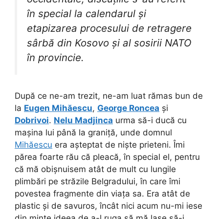
în special la calendarul și
etapizarea procesului de retragere
sârbă din Kosovo și al sosirii NATO
în provincie.
După ce ne-am trezit, ne-am luat rămas bun de
la
Eugen Mihăescu
,
George Roncea
și
Dobrivoi
.
Nelu Madjinca
urma să-i ducă cu
mașina lui până la graniță, unde domnul
Mihăescu
era așteptat de niște prieteni. Îmi
părea foarte rău că pleacă, în special el, pentru
că mă obișnuisem atât de mult cu lungile
plimbări pe străzile Belgradului, în care îmi
povestea fragmente din viața sa. Era atât de
plastic și de savuros, încât nici acum nu-mi iese
din minte ideea de a-l ruga să mă lase să-i