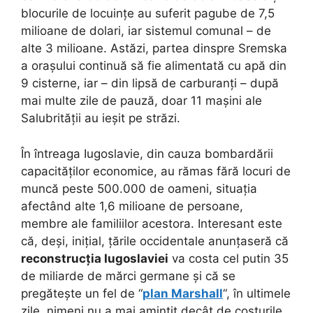
blocurile de locuințe au suferit pagube de 7,5
milioane de dolari, iar sistemul comunal – de
alte 3 milioane. Astăzi, partea dinspre Sremska
a orașului continuă să fie alimentată cu apă din
9 cisterne, iar – din lipsă de carburanți – după
mai multe zile de pauză, doar 11 mașini ale
Salubrității au ieșit pe străzi.
În întreaga Iugoslavie, din cauza bombardării
capacităților economice, au rămas fără locuri de
muncă peste 500.000 de oameni, situația
afectând alte 1,6 milioane de persoane,
membre ale familiilor acestora. Interesant este
că, deși, inițial, țările occidentale anunțaseră că
reconstrucția Iugoslaviei
va costa cel putin 35
de miliarde de mărci germane și că se
pregătește un fel de “
plan Marshall
“, în ultimele
zile, nimeni nu a mai amintit decât de costurile