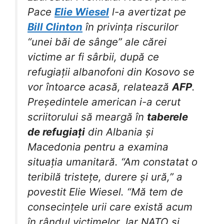
Pace
Elie Wiesel
l-a avertizat pe
Bill Clinton
în privința riscurilor
“unei băi de sânge” ale cărei
victime ar fi sârbii, după ce
refugiații albanofoni din Kosovo se
vor întoarce acasă, relatează
AFP
.
Președintele american i-a cerut
scriitorului să meargă în
taberele
de refugiați
din Albania și
Macedonia pentru a examina
situația umanitară. “Am constatat o
teribilă tristețe, durere și ură,” a
povestit Elie Wiesel. “Mă tem de
consecințele urii care există acum
în rândul victimelor. Iar NATO și