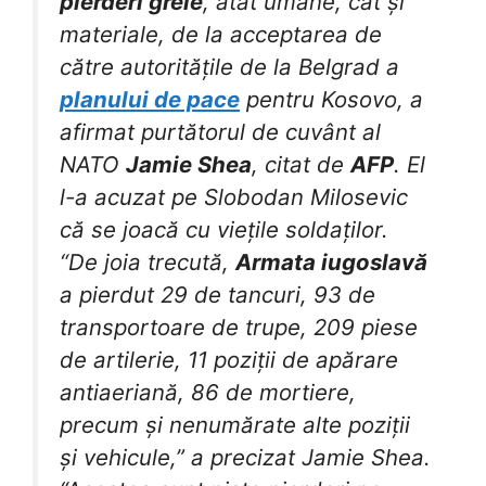
pierderi grele
, atât umane, cât și
materiale, de la acceptarea de
către autoritățile de la Belgrad a
planului de pace
pentru Kosovo, a
afirmat purtătorul de cuvânt al
NATO
Jamie Shea
, citat de
AFP
. El
l-a acuzat pe Slobodan Milosevic
că se joacă cu viețile soldaților.
“De joia trecută,
Armata iugoslavă
a pierdut 29 de tancuri, 93 de
transportoare de trupe, 209 piese
de artilerie, 11 poziții de apărare
antiaeriană, 86 de mortiere,
precum și nenumărate alte poziții
și vehicule,” a precizat Jamie Shea.