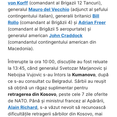
von Korff
(comandant al Brigazii 12 Tancuri),
generalul
Mauro del Vecchio
(adjunct al șefului
contingentului italian), generalii britanici
Bill
Rollo
(comandant al Brigăzii 4) și
Adrian Freer
(comandant al Brigăzii 5 aeropurtate) și
generalul american
John Craddock
(comandantul contingentului american din
Macedonia).
Întrerupte la ora 10:00, discuțiile au fost reluate
la 13:45, când generalul Svetozar Marjanovic și
Nebojsa Vujovic s-au întors la
Kumanovo
, după
ce s-au consultat cu Belgradul. Sârbii au reușit
să obțină un răgaz suplimentar pentru
retragerea din Kosovo
, peste cele 7 zile oferite
de NATO. Până și ministrul francez al Apărării,
Alain Richard
, s-a văzut nevoit să recunoască
dificultățile retragerii sârbilor din Kosovo, mai