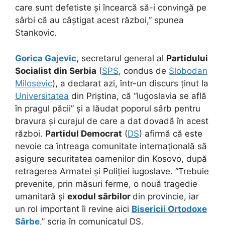
care sunt defetiste și încearcă să-i convingă pe
sârbi că au câștigat acest război,” spunea
Stankovic.
Gorica Gajevic
, secretarul general al
Partidului
Socialist din Serbia
(
SPS
, condus de
Slobodan
Milosevic
), a declarat azi, într-un discurs ținut la
Universitatea
din Priștina, că “Iugoslavia se află
în pragul păcii” și a lăudat poporul sârb pentru
bravura și curajul de care a dat dovadă în acest
război.
Partidul Democrat
(
DS
) afirmă că este
nevoie ca întreaga comunitate internațională să
asigure securitatea oamenilor din Kosovo, după
retragerea Armatei și Poliției iugoslave. “Trebuie
prevenite, prin măsuri ferme, o nouă tragedie
umanitară și
exodul sârbilor
din provincie, iar
un rol important îi revine aici
Bisericii Ortodoxe
Sârbe
,” scria în comunicatul DS.