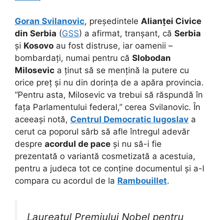
Goran Svilanovic
, președintele
Alianței Civice
din Serbia
(
GSS
) a afirmat, tranșant, că
Serbia
și
Kosovo
au fost distruse, iar oamenii –
bombardați, numai pentru că
Slobodan
Milosevic
a ținut să se mențină la putere cu
orice preț și nu din dorința de a apăra provincia.
“Pentru asta, Milosevic va trebui să răspundă în
fața Parlamentului federal,” cerea Svilanovic. În
aceeași notă,
Centrul Democratic Iugoslav
a
cerut ca poporul sârb să afle întregul adevăr
despre
acordul de pace
și nu să-i fie
prezentată o variantă cosmetizată a acestuia,
pentru a judeca tot ce conține documentul și a-l
compara cu acordul de la
Rambouillet
.
Laureatul Premiului Nobel pentru