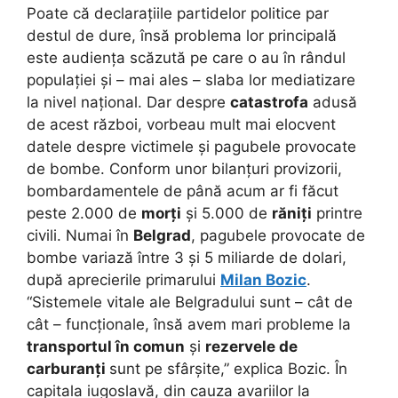
Poate că declarațiile partidelor politice par
destul de dure, însă problema lor principală
este audiența scăzută pe care o au în rândul
populației și – mai ales – slaba lor mediatizare
la nivel național. Dar despre
catastrofa
adusă
de acest război, vorbeau mult mai elocvent
datele despre victimele și pagubele provocate
de bombe. Conform unor bilanțuri provizorii,
bombardamentele de până acum ar fi făcut
peste 2.000 de
morți
și 5.000 de
răniți
printre
civili. Numai în
Belgrad
, pagubele provocate de
bombe variază între 3 și 5 miliarde de dolari,
după aprecierile primarului
Milan Bozic
.
“Sistemele vitale ale Belgradului sunt – cât de
cât – funcționale, însă avem mari probleme la
transportul în comun
și
rezervele de
carburanți
sunt pe sfârșite,” explica Bozic. În
capitala iugoslavă, din cauza avariilor la