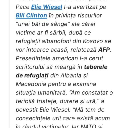
Pace
Elie Wiesel
l-a avertizat pe
Bill Clinton
în privința riscurilor
“unei băi de sânge” ale cărei
victime ar fi sârbii, după ce
refugiații albanofoni din Kosovo se
vor întoarce acasă, relatează
AFP
.
Președintele american i-a cerut
scriitorului să meargă în
taberele
de refugiați
din Albania și
Macedonia pentru a examina
situația umanitară. “Am constatat o
teribilă tristețe, durere și ură,” a
povestit Elie Wiesel. “Mă tem de
consecințele urii care există acum
în rândul victimelor. Iar NATO și