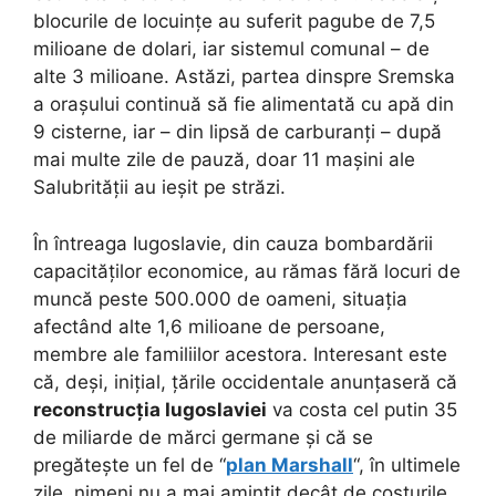
blocurile de locuințe au suferit pagube de 7,5
milioane de dolari, iar sistemul comunal – de
alte 3 milioane. Astăzi, partea dinspre Sremska
a orașului continuă să fie alimentată cu apă din
9 cisterne, iar – din lipsă de carburanți – după
mai multe zile de pauză, doar 11 mașini ale
Salubrității au ieșit pe străzi.
În întreaga Iugoslavie, din cauza bombardării
capacităților economice, au rămas fără locuri de
muncă peste 500.000 de oameni, situația
afectând alte 1,6 milioane de persoane,
membre ale familiilor acestora. Interesant este
că, deși, inițial, țările occidentale anunțaseră că
reconstrucția Iugoslaviei
va costa cel putin 35
de miliarde de mărci germane și că se
pregătește un fel de “
plan Marshall
“, în ultimele
zile, nimeni nu a mai amintit decât de costurile