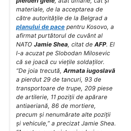
pierderi grele
, atât umane, cât și
materiale, de la acceptarea de
către autoritățile de la Belgrad a
planului de pace
pentru Kosovo, a
afirmat purtătorul de cuvânt al
NATO
Jamie Shea
, citat de
AFP
. El
l-a acuzat pe Slobodan Milosevic
că se joacă cu viețile soldaților.
“De joia trecută,
Armata iugoslavă
a pierdut 29 de tancuri, 93 de
transportoare de trupe, 209 piese
de artilerie, 11 poziții de apărare
antiaeriană, 86 de mortiere,
precum și nenumărate alte poziții
și vehicule,” a precizat Jamie Shea.