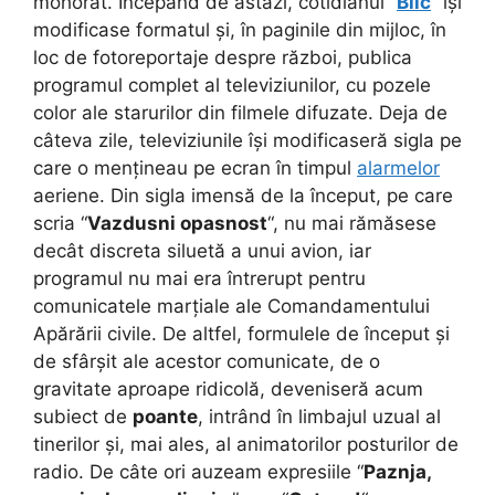
mohorât. Începând de astăzi, cotidianul “
Blic
” își
modificase formatul și, în paginile din mijloc, în
loc de fotoreportaje despre război, publica
programul complet al televiziunilor, cu pozele
color ale starurilor din filmele difuzate. Deja de
câteva zile, televiziunile își modificaseră sigla pe
care o mențineau pe ecran în timpul
alarmelor
aeriene. Din sigla imensă de la început, pe care
scria “
Vazdusni opasnost
“, nu mai rămăsese
decât discreta siluetă a unui avion, iar
programul nu mai era întrerupt pentru
comunicatele marțiale ale Comandamentului
Apărării civile. De altfel, formulele de început și
de sfârșit ale acestor comunicate, de o
gravitate aproape ridicolă, deveniseră acum
subiect de
poante
, intrând în limbajul uzual al
tinerilor și, mai ales, al animatorilor posturilor de
radio. De câte ori auzeam expresiile “
Paznja,