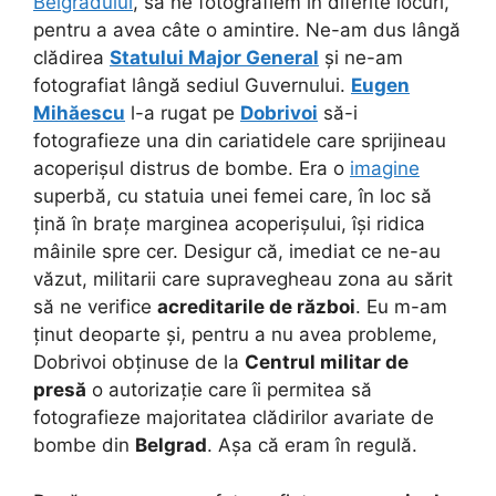
Belgradului
, să ne fotografiem în diferite locuri,
pentru a avea câte o amintire. Ne-am dus lângă
clădirea
Statului Major General
și ne-am
fotografiat lângă sediul Guvernului.
Eugen
Mihăescu
l-a rugat pe
Dobrivoi
să-i
fotografieze una din cariatidele care sprijineau
acoperișul distrus de bombe. Era o
imagine
superbă, cu statuia unei femei care, în loc să
țină în brațe marginea acoperișului, își ridica
mâinile spre cer. Desigur că, imediat ce ne-au
văzut, militarii care supravegheau zona au sărit
să ne verifice
acreditarile de război
.
Eu m-am
ținut deoparte și, pentru a nu avea probleme,
Dobrivoi obținuse de la
Centrul militar de
presă
o autorizație care îi permitea să
fotografieze majoritatea clădirilor avariate de
bombe din
Belgrad
. Așa că eram în regulă.