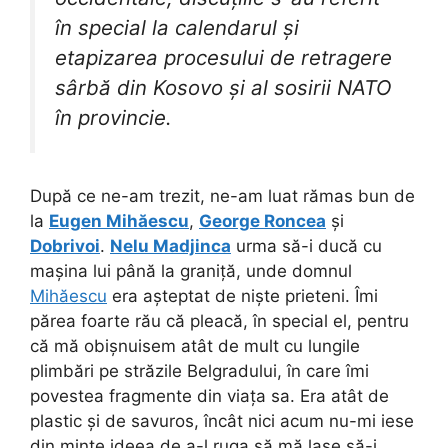
în special la calendarul și
etapizarea procesului de retragere
sârbă din Kosovo și al sosirii NATO
în provincie.
După ce ne-am trezit, ne-am luat rămas bun de
la
Eugen Mihăescu
,
George Roncea
și
Dobrivoi
.
Nelu Madjinca
urma să-i ducă cu
mașina lui până la graniță, unde domnul
Mihăescu
era așteptat de niște prieteni. Îmi
părea foarte rău că pleacă, în special el, pentru
că mă obișnuisem atât de mult cu lungile
plimbări pe străzile Belgradului, în care îmi
povestea fragmente din viața sa. Era atât de
plastic și de savuros, încât nici acum nu-mi iese
din minte ideea de a-l ruga să mă lase să-i