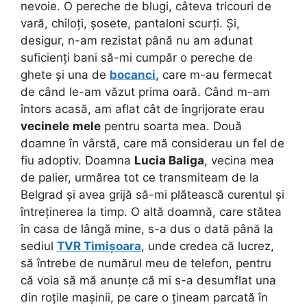
nevoie. O pereche de blugi, câteva tricouri de
vară, chiloți, șosete, pantaloni scurți. Și,
desigur, n-am rezistat până nu am adunat
suficienți bani să-mi cumpăr o pereche de
ghete și una de
bocanci
, care m-au fermecat
de când le-am văzut prima oară. Când m-am
întors acasă, am aflat cât de îngrijorate erau
vecinele
mele
pentru soarta mea. Două
doamne în vârstă, care mă considerau un fel de
fiu adoptiv. Doamna
Lucia Baliga
, vecina mea
de palier, urmărea tot ce transmiteam de la
Belgrad și avea grijă să-mi plătească curentul și
întreținerea la timp. O altă doamnă, care stătea
în casa de lângă mine, s-a dus o dată până la
sediul
TVR Timișoara
, unde credea că lucrez,
să întrebe de numărul meu de telefon, pentru
că voia să mă anunțe că mi s-a desumflat una
din roțile mașinii, pe care o țineam parcată în