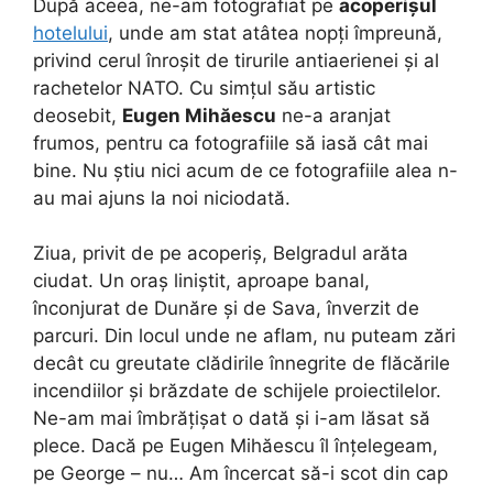
După aceea, ne-am fotografiat pe
acoperișul
hotelului
, unde am stat atâtea nopți împreună,
privind cerul înroșit de tirurile antiaerienei și al
rachetelor NATO. Cu simțul său artistic
deosebit,
Eugen Mihăescu
ne-a aranjat
frumos, pentru ca fotografiile să iasă cât mai
bine. Nu știu nici acum de ce fotografiile alea n-
au mai ajuns la noi niciodată.
Ziua, privit de pe acoperiș, Belgradul arăta
ciudat. Un oraș liniștit, aproape banal,
înconjurat de Dunăre și de Sava, înverzit de
parcuri. Din locul unde ne aflam, nu puteam zări
decât cu greutate clădirile înnegrite de flăcările
incendiilor și brăzdate de schijele proiectilelor.
Ne-am mai îmbrățișat o dată și i-am lăsat să
plece. Dacă pe Eugen Mihăescu îl înțelegeam,
pe George – nu… Am încercat să-i scot din cap