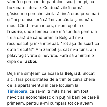
vândă o pereche de pantaloni scurți negri, cu
buzunare laterale. Cu două zile în urmă,
găsisem o pereche similară, însă erau prea mari
și îmi promiseseră că îmi vor căuta și numărul
meu. Când m-am întors, m-am oprit la o
frizerie
, unde femeia care mă tundea pentru a
treia oară de când eram la Belgrad m-a
recunoscut și m-a întrebat: “Tot așa de scurt ca
data trecută?” Am zâmbit și, cât m-a tuns, am
pălăvrăgit vrute și nevrute. Fără să amintim o
clipă de
război
.
Deja mă simțeam ca acasă la
Belgrad
. Blocat
aici, fără posibilitatea de a trimite cuiva cheile
de la apartamentul în care locuiam la
Timișoara
, ca să-mi trimită haine, am fost
nevoit să economisesc din puținii bani pe care îi
primeam, pentru a-mi cumpăra tot ce aveam