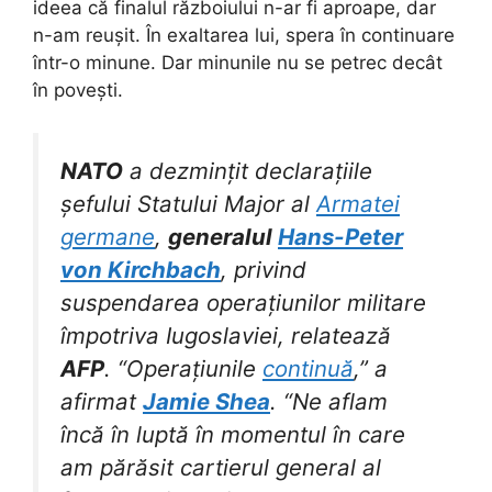
ideea că finalul războiului n-ar fi aproape, dar
n-am reușit. În exaltarea lui, spera în continuare
într-o minune. Dar minunile nu se petrec decât
în povești.
NATO
a dezmințit declarațiile
șefului Statului Major al
Armatei
germane
,
generalul
Hans-Peter
von Kirchbach
, privind
suspendarea operațiunilor militare
împotriva Iugoslaviei, relatează
AFP
. “Operațiunile
continuă
,” a
afirmat
Jamie Shea
. “Ne aflam
încă în luptă în momentul în care
am părăsit cartierul general al