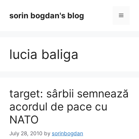
Skip
to
sorin bogdan's blog
Menu
content
lucia baliga
target: sârbii semnează
acordul de pace cu
NATO
July 28, 2010
by
sorinbogdan