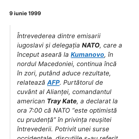
9 iunie 1999
Întrevederea dintre emisarii
iugoslavi și delegația
NATO
, care a
început aseară la
Kumanovo
, în
nordul Macedoniei, continua încă
în zori, putând aduce rezultate,
relatează
AFP
. Purtătorul de
cuvânt al Alianței, comandantul
american
Tray Kate
, a declarat la
ora 7:00 că NATO “este optimistă
cu prudență” în privința reușitei
întrevederii. Potrivit unei surse
occidentale, discuțiile s-au referit