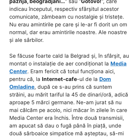
paznja, beogradjani…
” sau “
Gotovo!
“, care
indicau începutul, respectiv sfârșitul acestor
comunicate, zâmbeam cu nostalgie și tristețe.
Nu erau amintirile pe care și le-ar fi dorit un om
normal, dar erau amintirile noastre. Ale noastre
și ale sârbilor.
Se făcuse foarte cald la Belgrad și, în sfârșit, au
montat o instalație de aer condiționat la
Media
Center
. Eram fericit că totul funcționa aici,
pentru că, la
Internet-cafe
-ul de la
Dom
Omladine
, după ce s-au prins că suntem
străini, au mărit tariful la 45 de dinari/oră, adică
aproape 5 mărci germane. Ne-am jurat să nu
mai călcăm pe acolo, nici măcar în zilele în care
Media Center era închis. Între două transmisii,
am apucat să dau o fugă până în piață, unde
două sârboaice simpatice mă așteptau, să-mi