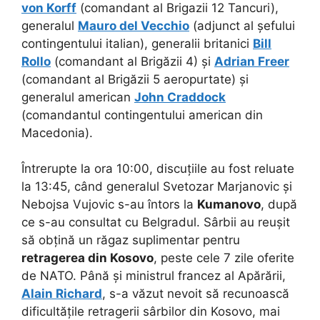
von Korff
(comandant al Brigazii 12 Tancuri),
generalul
Mauro del Vecchio
(adjunct al șefului
contingentului italian), generalii britanici
Bill
Rollo
(comandant al Brigăzii 4) și
Adrian Freer
(comandant al Brigăzii 5 aeropurtate) și
generalul american
John Craddock
(comandantul contingentului american din
Macedonia).
Întrerupte la ora 10:00, discuțiile au fost reluate
la 13:45, când generalul Svetozar Marjanovic și
Nebojsa Vujovic s-au întors la
Kumanovo
, după
ce s-au consultat cu Belgradul. Sârbii au reușit
să obțină un răgaz suplimentar pentru
retragerea din Kosovo
, peste cele 7 zile oferite
de NATO. Până și ministrul francez al Apărării,
Alain Richard
, s-a văzut nevoit să recunoască
dificultățile retragerii sârbilor din Kosovo, mai