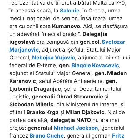
reprezentativa de tineret a bătut Malta cu 7-0,
în această seară, la
Salonic
, în Grecia, urma
meciul naționalei de seniori. Însă toată lumea
era cu ochii spre
Kumanovo
. Aici, se desfășura
un adevărat “meci al greilor”.
Delegația
iugoslavă
era compusă din
gen.col.
Svetozar
Marjanovic
, adjunct al șefului Statului Major
General,
Nebojsa Vujovic
, adjunct al ministrului
federal de Externe,
gen.
Blagoje Kovacevic
,
adjunct al Statului Major General,
gen. Mladen
Karanovic
, seful Apărării Antiaeriene,
gen.
Ljubomir Draganjac
, șef al Departamentului
Logistic,
generalii Obrad Stevanovic
și
Slobodan Miletic
, din Ministerul de Interne, și
ofiterii
Branko Krga
și
Milan Djakovic
. Nici de
partea cealaltă,
delegația NATO
nu era mai
prejos:
generalul
Michael Jackson
, generalul
francez
Bruno Cuche
, generalul german
Fritz