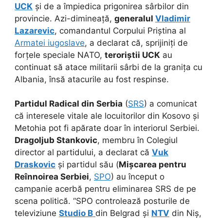
UCK
și de a împiedica prigonirea sârbilor din
provincie. Azi-dimineață,
generalul
Vladimir
Lazarevic
, comandantul Corpului Priștina al
Armatei iugoslave
, a declarat că, sprijiniți de
forțele speciale NATO,
teroriștii UCK
au
continuat să atace militarii sârbi de la granița cu
Albania, însă atacurile au fost respinse.
Partidul Radical din Serbia
(
SRS
) a comunicat
că interesele vitale ale locuitorilor din Kosovo și
Metohia pot fi apărate doar în interiorul Serbiei.
Dragoljub Stankovic
, membru în Colegiul
director al partidului, a declarat că
Vuk
Draskovic
și partidul său (
Mișcarea pentru
Reînnoirea Serbiei
,
SPO
) au început o
campanie acerbă pentru eliminarea SRS de pe
scena politică. “SPO controlează posturile de
televiziune
Studio B
din Belgrad și
NTV
din Niș,