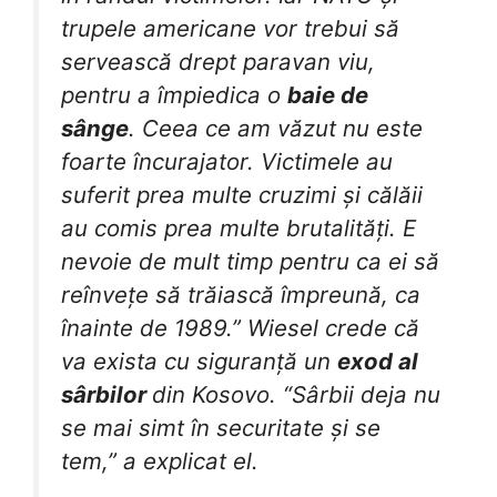
trupele americane vor trebui să
servească drept paravan viu,
pentru a împiedica o
baie de
sânge
. Ceea ce am văzut nu este
foarte încurajator. Victimele au
suferit prea multe cruzimi și călăii
au comis prea multe brutalități. E
nevoie de mult timp pentru ca ei să
reînvețe să trăiască împreună, ca
înainte de 1989.” Wiesel crede că
va exista cu siguranță un
exod al
sârbilor
din Kosovo. “Sârbii deja nu
se mai simt în securitate și se
tem,” a explicat el.