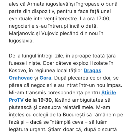
ales că Armata iugoslavă își îngropase o bună
parte din dispozitiv, pentru a face față unei
eventuale intervenții terestre. La ora 17:00,
negocierile s-au întrerupt încă o dată,
Marjanovic și Vujovic plecând din nou în
Iugoslavia.
De-a lungul întregii zile, în aproape toată țara
fusese liniște. Doar câteva explozii izolate în
Kosovo, în regiunea localităților
Dragas
,
Orahovac
și
Gora
. După plecarea celor doi, se
părea că negocierile au intrat într-un nou impas.
Mi-am transmis corespondența pentru
Știrile
ProTV
de la 19:30
, lăsând ambiguitatea să
plutească și deasupra relatării mele. M-am
înțeles cu colegii de la București să rămânem pe
fază și – dacă se întâmplă ceva – să luăm
legătura urgent. Știam doar că, după o scurtă