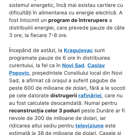
sistemul energetic, încă mai existau cartiere cu
dificultăți în alimentarea cu energie electrică. A
fost întocmit un
program de întrerupere
a
distribuirii energiei, care prevede pauze de câte
3 ore, la fiecare 7-8 ore.
Începând de astăzi, la
Kragujevac
sunt
programate pauze de 6 ore în distribuirea
curentului, la fel ca în
Novi Sad
.
Caslav
Popovic
, președintele Consiliului local din Novi
Sad, a afirmat că orașul a suferit pagube de
peste 600 de milioane de dolari, fără a le socoti
pe cele datorate
distrugerii
rafinăriei
, care nu
au fost calculate deocamdată. Numai pentru
reconstrucția celor 3 poduri
peste Dunăre ar fi
nevoie de 300 de milioane de dolari, iar
ridicarea altui sediu pentru
televiziune
este
estimată la 38 de milioane de dolari. Casele și