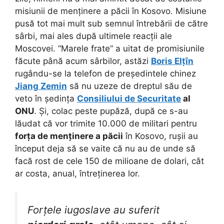
misiunii de menținere a păcii în Kosovo. Misiune
pusă tot mai mult sub semnul întrebării de către
sârbi, mai ales după ultimele reacții ale
Moscovei. “Marele frate” a uitat de promisiunile
făcute până acum sârbilor, astăzi
Boris Elțîn
rugându-se la telefon de președintele chinez
Jiang Zemin
să nu uzeze de dreptul său de
veto în ședința
Consiliului de Securitate
al
ONU
. Și, colac peste pupăză, după ce s-au
lăudat că vor trimite 10.000 de militari pentru
forța de menținere a păcii
în Kosovo, rușii au
început deja să se vaite că nu au de unde să
facă rost de cele 150 de milioane de dolari, cât
ar costa, anual, întreținerea lor.
Forțele iugoslave au suferit