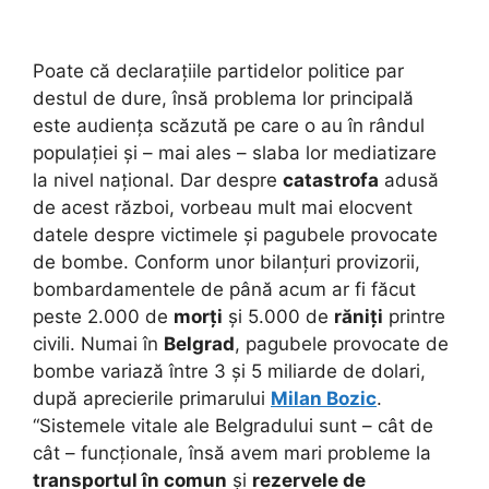
Poate că declarațiile partidelor politice par
destul de dure, însă problema lor principală
este audiența scăzută pe care o au în rândul
populației și – mai ales – slaba lor mediatizare
la nivel național. Dar despre
catastrofa
adusă
de acest război, vorbeau mult mai elocvent
datele despre victimele și pagubele provocate
de bombe. Conform unor bilanțuri provizorii,
bombardamentele de până acum ar fi făcut
peste 2.000 de
morți
și 5.000 de
răniți
printre
civili. Numai în
Belgrad
, pagubele provocate de
bombe variază între 3 și 5 miliarde de dolari,
după aprecierile primarului
Milan Bozic
.
“Sistemele vitale ale Belgradului sunt – cât de
cât – funcționale, însă avem mari probleme la
transportul în comun
și
rezervele de