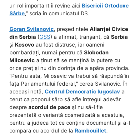
un rol important îi revine aici
Bisericii Ortodoxe
Sârbe
,” scria în comunicatul DS.
Goran Svilanovic
, președintele
Alianței Civice
din Serbia
(
GSS
) a afirmat, tranșant, că
Serbia
și
Kosovo
au fost distruse, iar oamenii –
bombardați, numai pentru că
Slobodan
Milosevic
a ținut să se mențină la putere cu
orice preț și nu din dorința de a apăra provincia.
“Pentru asta, Milosevic va trebui să răspundă în
fața Parlamentului federal,” cerea Svilanovic. În
aceeași notă,
Centrul Democratic Iugoslav
a
cerut ca poporul sârb să afle întregul adevăr
despre
acordul de pace
și nu să-i fie
prezentată o variantă cosmetizată a acestuia,
pentru a judeca tot ce conține documentul și a-l
compara cu acordul de la
Rambouillet
.