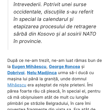
întrevederii. Potrivit unei surse
occidentale, discuțiile s-au referit
în special la calendarul și
etapizarea procesului de retragere
sârbă din Kosovo și al sosirii NATO
în provincie.
După ce ne-am trezit, ne-am luat rămas bun de
la
Eugen Mihăescu
,
George Roncea
și
Dobrivoi
.
Nelu Madjinca
urma să-i ducă cu
mașina lui până la graniță, unde domnul
Mihăescu
era așteptat de niște prieteni. Îmi
părea foarte rău că pleacă, în special el, pentru
că mă obișnuisem atât de mult cu lungile
plimbări pe străzile Belgradului, în care îmi
povestea fragmente din viața sa. Era atât de