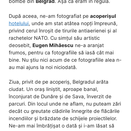
bombe din
Belgrad
. Așa că eram în regulă.
După aceea, ne-am fotografiat pe
acoperișul
hotelului
, unde am stat atâtea nopți împreună,
privind cerul înroșit de tirurile antiaerienei și al
rachetelor NATO. Cu simțul său artistic
deosebit,
Eugen Mihăescu
ne-a aranjat
frumos, pentru ca fotografiile să iasă cât mai
bine. Nu știu nici acum de ce fotografiile alea n-
au mai ajuns la noi niciodată.
Ziua, privit de pe acoperiș, Belgradul arăta
ciudat. Un oraș liniștit, aproape banal,
înconjurat de Dunăre și de Sava, înverzit de
parcuri. Din locul unde ne aflam, nu puteam zări
decât cu greutate clădirile înnegrite de flăcările
incendiilor și brăzdate de schijele proiectilelor.
Ne-am mai îmbrățișat o dată și i-am lăsat să