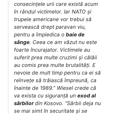
consecințele urii care există acum
în rândul victimelor. Iar NATO și
trupele americane vor trebui să
servească drept paravan viu,
pentru a împiedica o
baie de
sânge
. Ceea ce am văzut nu este
foarte încurajator. Victimele au
suferit prea multe cruzimi și călăii
au comis prea multe brutalități. E
nevoie de mult timp pentru ca ei să
reînvețe să trăiască împreună, ca
înainte de 1989.” Wiesel crede că
va exista cu siguranță un
exod al
sârbilor
din Kosovo. “Sârbii deja nu
se mai simt în securitate și se