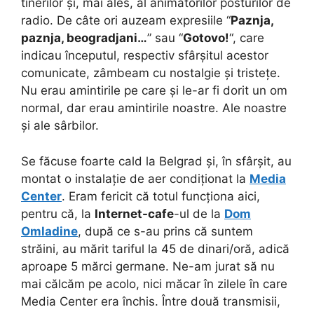
tinerilor și, mai ales, al animatorilor posturilor de
radio. De câte ori auzeam expresiile “
Paznja,
paznja, beogradjani…
” sau “
Gotovo!
“, care
indicau începutul, respectiv sfârșitul acestor
comunicate, zâmbeam cu nostalgie și tristețe.
Nu erau amintirile pe care și le-ar fi dorit un om
normal, dar erau amintirile noastre. Ale noastre
și ale sârbilor.
Se făcuse foarte cald la Belgrad și, în sfârșit, au
montat o instalație de aer condiționat la
Media
Center
. Eram fericit că totul funcționa aici,
pentru că, la
Internet-cafe
-ul de la
Dom
Omladine
, după ce s-au prins că suntem
străini, au mărit tariful la 45 de dinari/oră, adică
aproape 5 mărci germane. Ne-am jurat să nu
mai călcăm pe acolo, nici măcar în zilele în care
Media Center era închis. Între două transmisii,