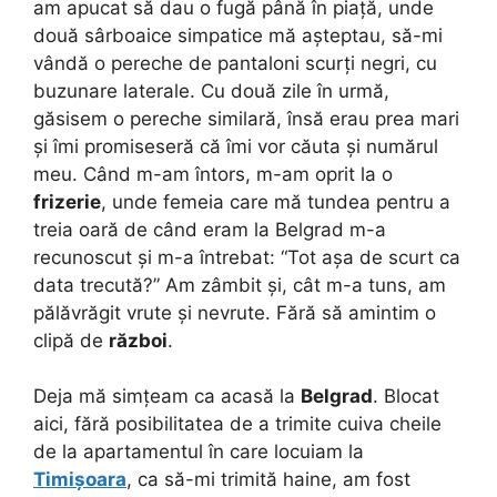
am apucat să dau o fugă până în piață, unde
două sârboaice simpatice mă așteptau, să-mi
vândă o pereche de pantaloni scurți negri, cu
buzunare laterale. Cu două zile în urmă,
găsisem o pereche similară, însă erau prea mari
și îmi promiseseră că îmi vor căuta și numărul
meu. Când m-am întors, m-am oprit la o
frizerie
, unde femeia care mă tundea pentru a
treia oară de când eram la Belgrad m-a
recunoscut și m-a întrebat: “Tot așa de scurt ca
data trecută?” Am zâmbit și, cât m-a tuns, am
pălăvrăgit vrute și nevrute. Fără să amintim o
clipă de
război
.
Deja mă simțeam ca acasă la
Belgrad
. Blocat
aici, fără posibilitatea de a trimite cuiva cheile
de la apartamentul în care locuiam la
Timișoara
, ca să-mi trimită haine, am fost