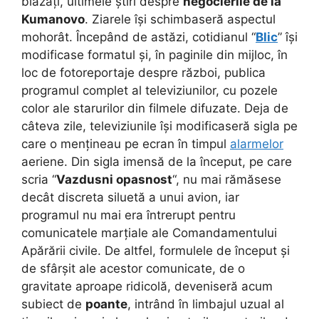
blazați, ultimele știri despre
negocierile de la
Kumanovo
. Ziarele își schimbaseră aspectul
mohorât. Începând de astăzi, cotidianul “
Blic
” își
modificase formatul și, în paginile din mijloc, în
loc de fotoreportaje despre război, publica
programul complet al televiziunilor, cu pozele
color ale starurilor din filmele difuzate. Deja de
câteva zile, televiziunile își modificaseră sigla pe
care o mențineau pe ecran în timpul
alarmelor
aeriene. Din sigla imensă de la început, pe care
scria “
Vazdusni opasnost
“, nu mai rămăsese
decât discreta siluetă a unui avion, iar
programul nu mai era întrerupt pentru
comunicatele marțiale ale Comandamentului
Apărării civile. De altfel, formulele de început și
de sfârșit ale acestor comunicate, de o
gravitate aproape ridicolă, deveniseră acum
subiect de
poante
, intrând în limbajul uzual al