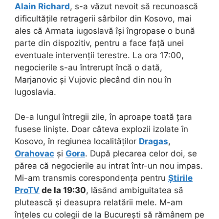
Alain Richard
, s-a văzut nevoit să recunoască
dificultățile retragerii sârbilor din Kosovo, mai
ales că Armata iugoslavă își îngropase o bună
parte din dispozitiv, pentru a face față unei
eventuale intervenții terestre. La ora 17:00,
negocierile s-au întrerupt încă o dată,
Marjanovic și Vujovic plecând din nou în
Iugoslavia.
De-a lungul întregii zile, în aproape toată țara
fusese liniște. Doar câteva explozii izolate în
Kosovo, în regiunea localităților
Dragas
,
Orahovac
și
Gora
. După plecarea celor doi, se
părea că negocierile au intrat într-un nou impas.
Mi-am transmis corespondența pentru
Știrile
ProTV
de la 19:30
, lăsând ambiguitatea să
plutească și deasupra relatării mele. M-am
înțeles cu colegii de la București să rămânem pe