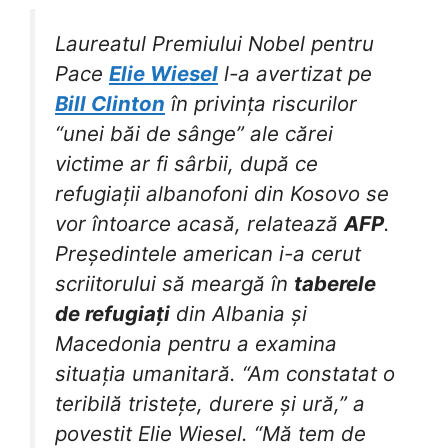
Laureatul Premiului Nobel pentru
Pace
Elie Wiesel
l-a avertizat pe
Bill Clinton
în privința riscurilor
“unei băi de sânge” ale cărei
victime ar fi sârbii, după ce
refugiații albanofoni din Kosovo se
vor întoarce acasă, relatează
AFP
.
Președintele american i-a cerut
scriitorului să meargă în
taberele
de refugiați
din Albania și
Macedonia pentru a examina
situația umanitară. “Am constatat o
teribilă tristețe, durere și ură,” a
povestit Elie Wiesel. “Mă tem de