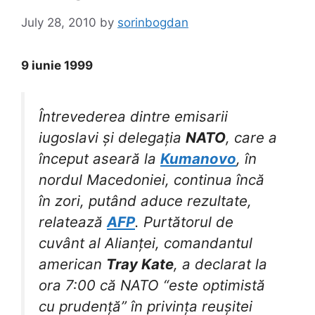
July 28, 2010
by
sorinbogdan
9 iunie 1999
Întrevederea dintre emisarii
iugoslavi și delegația
NATO
, care a
început aseară la
Kumanovo
, în
nordul Macedoniei, continua încă
în zori, putând aduce rezultate,
relatează
AFP
. Purtătorul de
cuvânt al Alianței, comandantul
american
Tray Kate
, a declarat la
ora 7:00 că NATO “este optimistă
cu prudență” în privința reușitei