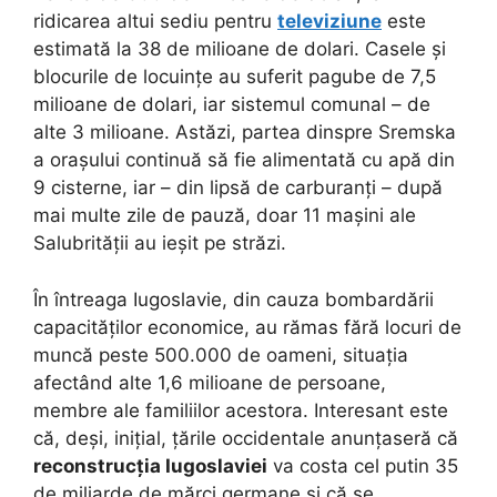
ridicarea altui sediu pentru
televiziune
este
estimată la 38 de milioane de dolari. Casele și
blocurile de locuințe au suferit pagube de 7,5
milioane de dolari, iar sistemul comunal – de
alte 3 milioane. Astăzi, partea dinspre Sremska
a orașului continuă să fie alimentată cu apă din
9 cisterne, iar – din lipsă de carburanți – după
mai multe zile de pauză, doar 11 mașini ale
Salubrității au ieșit pe străzi.
În întreaga Iugoslavie, din cauza bombardării
capacităților economice, au rămas fără locuri de
muncă peste 500.000 de oameni, situația
afectând alte 1,6 milioane de persoane,
membre ale familiilor acestora. Interesant este
că, deși, inițial, țările occidentale anunțaseră că
reconstrucția Iugoslaviei
va costa cel putin 35
de miliarde de mărci germane și că se