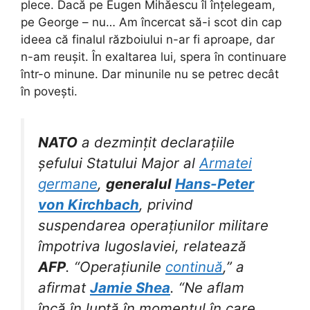
plece. Dacă pe Eugen Mihăescu îl înțelegeam,
pe George – nu… Am încercat să-i scot din cap
ideea că finalul războiului n-ar fi aproape, dar
n-am reușit. În exaltarea lui, spera în continuare
într-o minune. Dar minunile nu se petrec decât
în povești.
NATO
a dezmințit declarațiile
șefului Statului Major al
Armatei
germane
,
generalul
Hans-Peter
von Kirchbach
, privind
suspendarea operațiunilor militare
împotriva Iugoslaviei, relatează
AFP
. “Operațiunile
continuă
,” a
afirmat
Jamie Shea
. “Ne aflam
încă în luptă în momentul în care