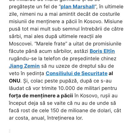
pregătește un fel de “
plan Marshall
“, în ultimele
zile, nimeni nu a mai amintit decât de costurile
misiunii de menținere a păcii în Kosovo. Misiune
pusă tot mai mult sub semnul întrebării de către
sârbi, mai ales după ultimele reacții ale
Moscovei. “Marele frate” a uitat de promisiunile
făcute până acum sârbilor, astăzi
Boris Elțîn
rugându-se la telefon de președintele chinez
Jiang Zemin
să nu uzeze de dreptul său de
veto în ședința
Consiliului de Securitate
al
ONU
. Și, colac peste pupăză, după ce s-au
lăudat că vor trimite 10.000 de militari pentru
forța de menținere a păcii
în Kosovo, rușii au
început deja să se vaite că nu au de unde să
facă rost de cele 150 de milioane de dolari, cât
ar costa, anual, întreținerea lor.