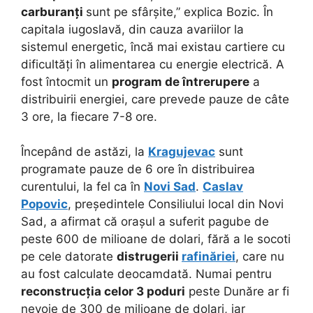
carburanți
sunt pe sfârșite,” explica Bozic. În
capitala iugoslavă, din cauza avariilor la
sistemul energetic, încă mai existau cartiere cu
dificultăți în alimentarea cu energie electrică. A
fost întocmit un
program de întrerupere
a
distribuirii energiei, care prevede pauze de câte
3 ore, la fiecare 7-8 ore.
Începând de astăzi, la
Kragujevac
sunt
programate pauze de 6 ore în distribuirea
curentului, la fel ca în
Novi Sad
.
Caslav
Popovic
, președintele Consiliului local din Novi
Sad, a afirmat că orașul a suferit pagube de
peste 600 de milioane de dolari, fără a le socoti
pe cele datorate
distrugerii
rafinăriei
, care nu
au fost calculate deocamdată. Numai pentru
reconstrucția celor 3 poduri
peste Dunăre ar fi
nevoie de 300 de milioane de dolari, iar