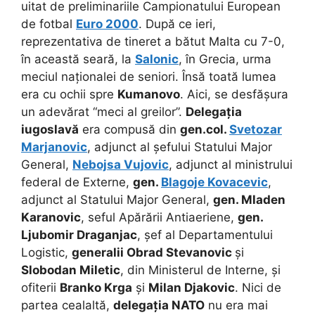
uitat de preliminariile Campionatului European
de fotbal
Euro 2000
. După ce ieri,
reprezentativa de tineret a bătut Malta cu 7-0,
în această seară, la
Salonic
, în Grecia, urma
meciul naționalei de seniori. Însă toată lumea
era cu ochii spre
Kumanovo
. Aici, se desfășura
un adevărat “meci al greilor”.
Delegația
iugoslavă
era compusă din
gen.col.
Svetozar
Marjanovic
, adjunct al șefului Statului Major
General,
Nebojsa Vujovic
, adjunct al ministrului
federal de Externe,
gen.
Blagoje Kovacevic
,
adjunct al Statului Major General,
gen. Mladen
Karanovic
, seful Apărării Antiaeriene,
gen.
Ljubomir Draganjac
, șef al Departamentului
Logistic,
generalii Obrad Stevanovic
și
Slobodan Miletic
, din Ministerul de Interne, și
ofiterii
Branko Krga
și
Milan Djakovic
. Nici de
partea cealaltă,
delegația NATO
nu era mai