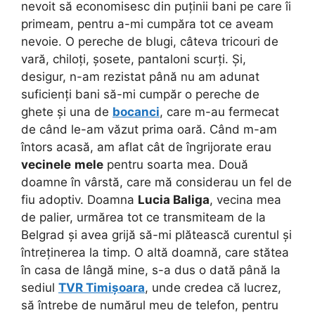
nevoit să economisesc din puținii bani pe care îi
primeam, pentru a-mi cumpăra tot ce aveam
nevoie. O pereche de blugi, câteva tricouri de
vară, chiloți, șosete, pantaloni scurți. Și,
desigur, n-am rezistat până nu am adunat
suficienți bani să-mi cumpăr o pereche de
ghete și una de
bocanci
, care m-au fermecat
de când le-am văzut prima oară. Când m-am
întors acasă, am aflat cât de îngrijorate erau
vecinele
mele
pentru soarta mea. Două
doamne în vârstă, care mă considerau un fel de
fiu adoptiv. Doamna
Lucia Baliga
, vecina mea
de palier, urmărea tot ce transmiteam de la
Belgrad și avea grijă să-mi plătească curentul și
întreținerea la timp. O altă doamnă, care stătea
în casa de lângă mine, s-a dus o dată până la
sediul
TVR Timișoara
, unde credea că lucrez,
să întrebe de numărul meu de telefon, pentru