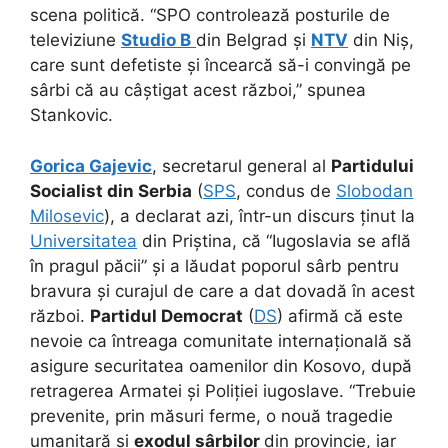
scena politică. “SPO controlează posturile de
televiziune
Studio B
din Belgrad și
NTV
din Niș,
care sunt defetiste și încearcă să-i convingă pe
sârbi că au câștigat acest război,” spunea
Stankovic.
Gorica Gajevic
, secretarul general al
Partidului
Socialist din Serbia
(
SPS
, condus de
Slobodan
Milosevic
), a declarat azi, într-un discurs ținut la
Universitatea
din Priștina, că “Iugoslavia se află
în pragul păcii” și a lăudat poporul sârb pentru
bravura și curajul de care a dat dovadă în acest
război.
Partidul Democrat
(
DS
) afirmă că este
nevoie ca întreaga comunitate internațională să
asigure securitatea oamenilor din Kosovo, după
retragerea Armatei și Poliției iugoslave. “Trebuie
prevenite, prin măsuri ferme, o nouă tragedie
umanitară și
exodul sârbilor
din provincie, iar