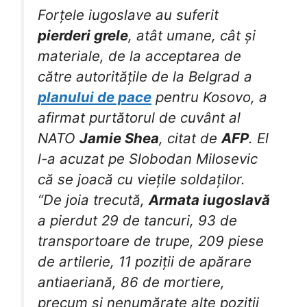
Forțele iugoslave au suferit
pierderi grele
, atât umane, cât și
materiale, de la acceptarea de
către autoritățile de la Belgrad a
planului de pace
pentru Kosovo, a
afirmat purtătorul de cuvânt al
NATO
Jamie Shea
, citat de
AFP
. El
l-a acuzat pe Slobodan Milosevic
că se joacă cu viețile soldaților.
“De joia trecută,
Armata iugoslavă
a pierdut 29 de tancuri, 93 de
transportoare de trupe, 209 piese
de artilerie, 11 poziții de apărare
antiaeriană, 86 de mortiere,
precum și nenumărate alte poziții