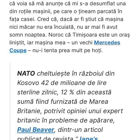
că voia să mă anunțe că mi s-a desumflat una
din roțile mașinii, pe care o țineam parcată în
fața casei. Cred că, dacă ar fi știut că mașina
nici măcar nu era încuiată, nu ar mai fi avut
somn noaptea. Noroc că Timișoara este un oraș
liniștit, iar mașina mea – un vechi
Mercedes
Coupe
– nu-i tenta prea mult pe hoți.
NATO
cheltuiește în războiul din
Kosovo 42 de milioane de lire
sterline zilnic, 12 % din această
sumă fiind furnizată de Marea
Britanie, potrivit opiniei unui expert
britanic în probleme de apărare,
Paul Beaver
, dintr-un articol
publicat de revista “
Jane’s