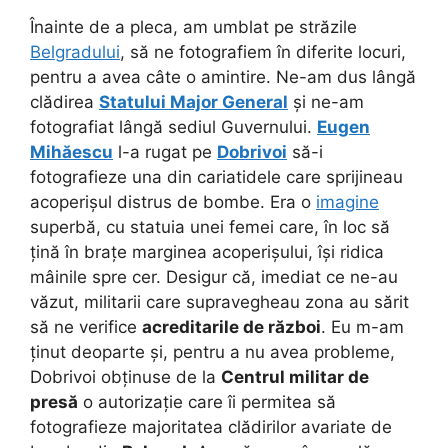
Înainte de a pleca, am umblat pe străzile
Belgradului
, să ne fotografiem în diferite locuri,
pentru a avea câte o amintire. Ne-am dus lângă
clădirea
Statului Major General
și ne-am
fotografiat lângă sediul Guvernului.
Eugen
Mihăescu
l-a rugat pe
Dobrivoi
să-i
fotografieze una din cariatidele care sprijineau
acoperișul distrus de bombe. Era o
imagine
superbă, cu statuia unei femei care, în loc să
țină în brațe marginea acoperișului, își ridica
mâinile spre cer. Desigur că, imediat ce ne-au
văzut, militarii care supravegheau zona au sărit
să ne verifice
acreditarile de război
.
Eu m-am
ținut deoparte și, pentru a nu avea probleme,
Dobrivoi obținuse de la
Centrul militar de
presă
o autorizație care îi permitea să
fotografieze majoritatea clădirilor avariate de