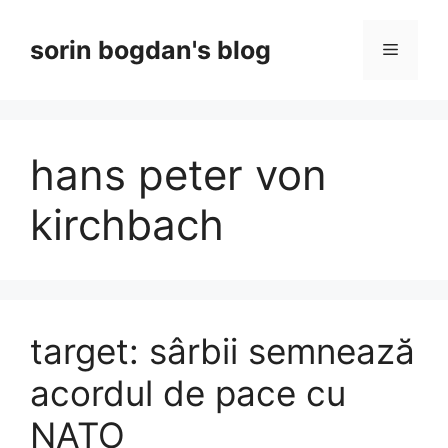
Skip
to
sorin bogdan's blog
Menu
content
hans peter von
kirchbach
target: sârbii semnează
acordul de pace cu
NATO