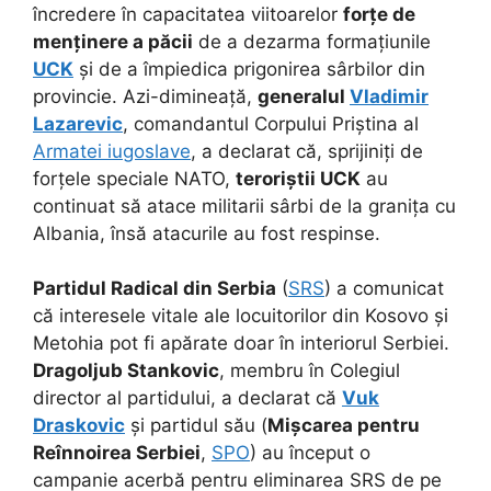
încredere în capacitatea viitoarelor
forțe de
menținere a păcii
de a dezarma formațiunile
UCK
și de a împiedica prigonirea sârbilor din
provincie. Azi-dimineață,
generalul
Vladimir
Lazarevic
, comandantul Corpului Priștina al
Armatei iugoslave
, a declarat că, sprijiniți de
forțele speciale NATO,
teroriștii UCK
au
continuat să atace militarii sârbi de la granița cu
Albania, însă atacurile au fost respinse.
Partidul Radical din Serbia
(
SRS
) a comunicat
că interesele vitale ale locuitorilor din Kosovo și
Metohia pot fi apărate doar în interiorul Serbiei.
Dragoljub Stankovic
, membru în Colegiul
director al partidului, a declarat că
Vuk
Draskovic
și partidul său (
Mișcarea pentru
Reînnoirea Serbiei
,
SPO
) au început o
campanie acerbă pentru eliminarea SRS de pe