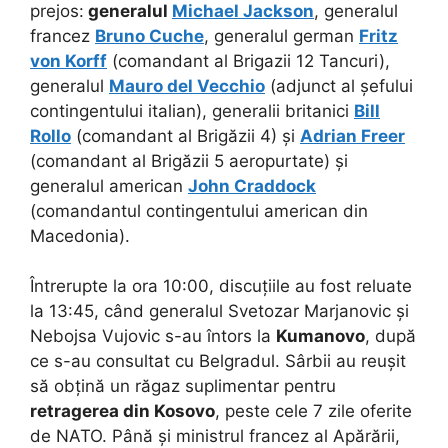
prejos:
generalul
Michael Jackson
, generalul
francez
Bruno Cuche
, generalul german
Fritz
von Korff
(comandant al Brigazii 12 Tancuri),
generalul
Mauro del Vecchio
(adjunct al șefului
contingentului italian), generalii britanici
Bill
Rollo
(comandant al Brigăzii 4) și
Adrian Freer
(comandant al Brigăzii 5 aeropurtate) și
generalul american
John Craddock
(comandantul contingentului american din
Macedonia).
Întrerupte la ora 10:00, discuțiile au fost reluate
la 13:45, când generalul Svetozar Marjanovic și
Nebojsa Vujovic s-au întors la
Kumanovo
, după
ce s-au consultat cu Belgradul. Sârbii au reușit
să obțină un răgaz suplimentar pentru
retragerea din Kosovo
, peste cele 7 zile oferite
de NATO. Până și ministrul francez al Apărării,