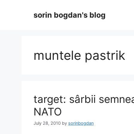
Skip
to
sorin bogdan's blog
content
muntele pastrik
target: sârbii semn
NATO
July 28, 2010
by
sorinbogdan