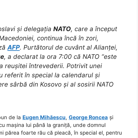
oslavi și delegația
NATO
, care a început
 Macedoniei, continua încă în zori,
ază
AFP
. Purtătorul de cuvânt al Alianței,
te
, a declarat la ora 7:00 că NATO “este
 reușitei întrevederii. Potrivit unei
 referit în special la calendarul și
re sârbă din Kosovo și al sosirii NATO
bun de la
Eugen Mihăescu
,
George Roncea
și
u mașina lui până la graniță, unde domnul
mi părea foarte rău că pleacă, în special el, pentru