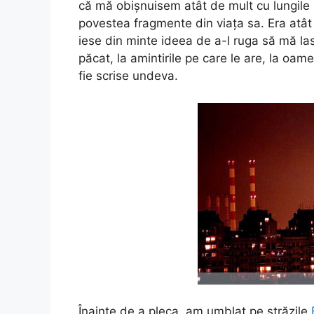
că mă obișnuisem atât de mult cu lungile p
povestea fragmente din viața sa. Era atât 
iese din minte ideea de a-l ruga să mă la
păcat, la amintirile pe care le are, la oam
fie scrise undeva.
Înainte de a pleca, am umblat pe străzile