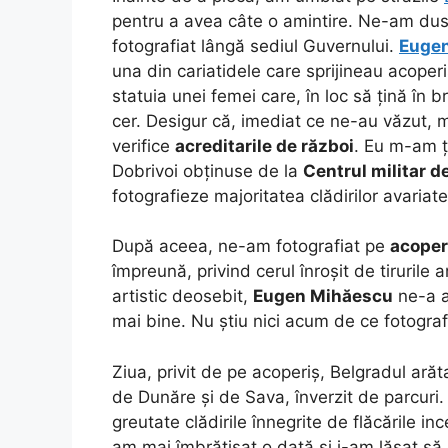
pentru a avea câte o amintire. Ne-am dus
fotografiat lângă sediul Guvernului.
Euge
una din cariatidele care sprijineau acope
statuia unei femei care, în loc să țină în b
cer. Desigur că, imediat ce ne-au văzut, m
verifice
acreditarile de război
.
Eu m-am ți
Dobrivoi obținuse de la
Centrul militar d
fotografieze majoritatea clădirilor avari
După aceea, ne-am fotografiat pe
acoper
împreună, privind cerul înroșit de tirurile 
artistic deosebit,
Eugen Mihăescu
ne-a a
mai bine. Nu știu nici acum de ce fotografi
Ziua, privit de pe acoperiș, Belgradul arăt
de Dunăre și de Sava, înverzit de parcuri
greutate clădirile înnegrite de flăcările inc
am mai îmbrățișat o dată și i-am lăsat să