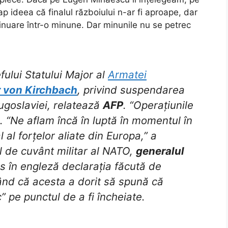
 ideea că finalul războiului n-ar fi aproape, dar
tinuare într-o minune. Dar minunile nu se petrec
fului Statului Major al
Armatei
 von Kirchbach
, privind suspendarea
Iugoslaviei, relatează
AFP
. “Operațiunile
. “Ne aflam încă în luptă în momentul în
 al forțelor aliate din Europa,” a
ul de cuvânt militar al NATO,
generalul
us în engleză declarația făcută de
ând că acesta a dorit să spună că
” pe punctul de a fi încheiate.