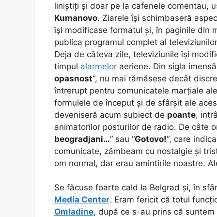
liniștiți și doar pe la cafenele comentau, u
Kumanovo
. Ziarele își schimbaseră aspec
își modificase formatul și, în paginile din 
publica programul complet al televiziunilor,
Deja de câteva zile, televiziunile își modi
timpul
alarmelor
aeriene. Din sigla imensă 
opasnost
“, nu mai rămăsese decât discret
întrerupt pentru comunicatele marțiale ale
formulele de început și de sfârșit ale ace
deveniseră acum subiect de
poante
, intr
animatorilor posturilor de radio. De câte o
beogradjani…
” sau “
Gotovo!
“, care indic
comunicate, zâmbeam cu nostalgie și tristeț
om normal, dar erau amintirile noastre. Ale
Se făcuse foarte cald la Belgrad și, în sfâ
Media Center
. Eram fericit că totul funcț
Omladine
, după ce s-au prins că suntem st