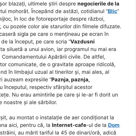
șor blazați, ultimele știri despre
negocierile de la
tul mohorât. Începând de astăzi, cotidianul “
Blic
”
mijloc, în loc de fotoreportaje despre război,
 cu pozele color ale starurilor din filmele difuzate.
ficaseră sigla pe care o mențineau pe ecran în
de la început, pe care scria “
Vazdusni
a siluetă a unui avion, iar programul nu mai era
 Comandamentului Apărării civile. De altfel,
stor comunicate, de o gravitate aproape ridicolă,
ând în limbajul uzual al tinerilor și, mai ales, al
ri auzeam expresiile “
Paznja, paznja,
au începutul, respectiv sfârșitul acestor
e. Nu erau amintirile pe care și le-ar fi dorit un
 noastre și ale sârbilor.
rșit, au montat o instalație de aer condiționat la
iona aici, pentru că, la
Internet-cafe
-ul de la
Dom
răini, au mărit tariful la 45 de dinari/oră, adică