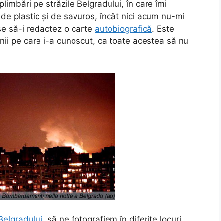
limbări pe străzile Belgradului, în care îmi
de plastic și de savuros, încât nici acum nu-mi
se să-i redactez o carte
autobiografică
. Este
enii pe care i-a cunoscut, ca toate acestea să nu
Belgradului
, să ne fotografiem în diferite locuri,