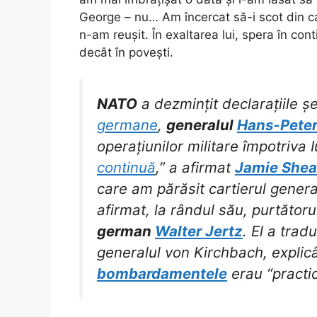
George – nu… Am încercat să-i scot din cap
n-am reușit. În exaltarea lui, spera în con
decât în povești.
NATO
a dezmințit declarațiile șe
germane
,
generalul
Hans-Peter
operațiunilor militare împotriva 
continuă
,” a afirmat
Jamie Shea
care am părăsit cartierul general
afirmat, la rândul său, purtător
german
Walter Jertz
. El a trad
generalul von Kirchbach, explic
bombardamentele
erau “practic