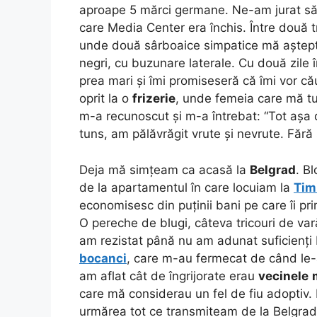
aproape 5 mărci germane. Ne-am jurat să n
care Media Center era închis. Între două 
unde două sârboaice simpatice mă aștept
negri, cu buzunare laterale. Cu două zile 
prea mari și îmi promiseseră că îmi vor 
oprit la o
frizerie
, unde femeia care mă tu
m-a recunoscut și m-a întrebat: “Tot așa 
tuns, am pălăvrăgit vrute și nevrute. Fără
Deja mă simțeam ca acasă la
Belgrad
. Bl
de la apartamentul în care locuiam la
Tim
economisesc din puținii bani pe care îi 
O pereche de blugi, câteva tricouri de vară,
am rezistat până nu am adunat suficienți
bocanci
, care m-au fermecat de când le
am aflat cât de îngrijorate erau
vecinele
care mă considerau un fel de fiu adopti
urmărea tot ce transmiteam de la Belgrad 