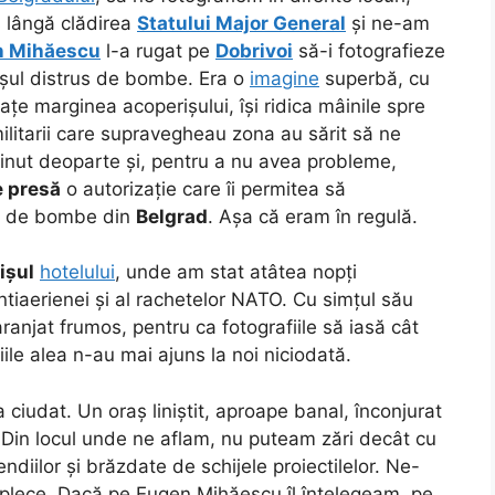
 lângă clădirea
Statului Major General
și ne-am
n Mihăescu
l-a rugat pe
Dobrivoi
să-i fotografieze
rișul distrus de bombe. Era o
imagine
superbă, cu
rațe marginea acoperișului, își ridica mâinile spre
ilitarii care supravegheau zona au sărit să ne
nut deoparte și, pentru a nu avea probleme,
e presă
o autorizație care îi permitea să
ate de bombe din
Belgrad
. Așa că eram în regulă.
ișul
hotelului
, unde am stat atâtea nopți
antiaerienei și al rachetelor NATO. Cu simțul său
ranjat frumos, pentru ca fotografiile să iasă cât
ile alea n-au mai ajuns la noi niciodată.
a ciudat. Un oraș liniștit, aproape banal, înconjurat
. Din locul unde ne aflam, nu puteam zări decât cu
endiilor și brăzdate de schijele proiectilelor. Ne-
 plece. Dacă pe Eugen Mihăescu îl înțelegeam, pe