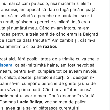
u mai călcăm pe acolo, nici măcar în zilele în
transmisii, am apucat să dau o fugă până în piață,
au, să-mi vândă o pereche de pantaloni scurți
în urmă, găsisem o pereche similară, însă erau
căuta și numărul meu. Când m-am întors, m-am
ndea pentru a treia oară de când eram la Belgrad
de scurt ca data trecută?” Am zâmbit și, cât m-a
 să amintim o clipă de
război
.
ocat aici, fără posibilitatea de a trimite cuiva cheile
ișoara
, ca să-mi trimită haine, am fost nevoit să
primeam, pentru a-mi cumpăra tot ce aveam nevoie.
 chiloți, șosete, pantaloni scurți. Și, desigur, n-
 bani să-mi cumpăr o pereche de ghete și una de
-am văzut prima oară. Când m-am întors acasă,
mele
pentru soarta mea. Două doamne în vârstă,
v. Doamna
Lucia Baliga
, vecina mea de palier,
și avea grijă să-mi plătească curentul și