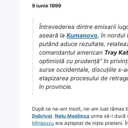
9 iunie 1999
Întrevederea dintre emisarii iug
aseară la
Kumanovo
, în nordul
putând aduce rezultate, relate
comandantul american
Tray Ka
optimistă cu prudență” în privința
surse occidentale, discuțiile s-au
etapizarea procesului de retrage
în provincie.
După ce ne-am trezit, ne-am luat rămas 
Dobrivoi
.
Nelu Madjinca
urma să-i ducă c
Mihăescu
era așteptat de niște prieteni. Î