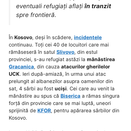
eventuali refugiați aflați
în tranzit
spre frontieră.
În
Kosovo
, deși în scădere,
incidentele
continuau. Toți cei 40 de locuitori care mai
rămăseseră în satul
Slivovo
, din estul
provinciei, s-au refugiat astăzi la
mănăstirea
Gracanica
, din cauza
atacurilor gherilelor
UCK
. Ieri după-amiază, în urma unui atac
prelungit al albanezilor asupra oamenilor din
sat, 4 sârbi au fost
uciși
. Cei care au venit la
mănăstire au spus că
Biserica
a rămas singura
forță din provincie care se mai luptă, uneori
sprijinită de
KFOR
, pentru apărarea sârbilor din
Kosovo.