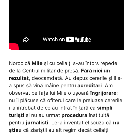
Noroc că
Mile
și cu ceilalți s-au întors repede
de la Centrul militar de presă.
Fără nici un
rezultat
, deocamdată. Au depus cererile și li s-
a spus să vină mâine pentru
acreditari
.
Am
observat pe fața lui Mile o ușoară
îngrijorare
:
nu îi plăcuse că ofițerul care le preluase cererile
i-a întrebat de ce au intrat în țară ca
simpli
turiști
și nu au urmat
procedura
instituită
pentru
jurnaliști
. Le-a inventat el scuza că
nu
știau
că ziariștii au alt regim decât ceilalți