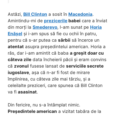
Astăzi,
Bill Clinton
a sosit în
Macedonia
.
Amintindu-mi de
prezicerile
babei
care a înviat
din morți la
Smederevo
, l-am sunat pe
Horia
Enășel
și i-am spus să fie cu ochii în patru,
pentru că s-ar putea ca
sârbii
să încerce un
atentat
asupra președintelui american. Horia a
râs, dar i-am amintit că baba
a greșit doar cu
câteva zile
data încheierii păcii și eram convins
că
zvonul
fusese lansat de
serviciile secrete
iugoslave
, așa că n-ar fi fost de mirare
împlinirea, cu câteva zile mai târziu, și a
celeilalte preziceri, care spunea că Bill Clinton
va fi
asasinat
.
Din fericire, nu s-a întâmplat nimic.
Președintele american
a vizitat tabăra de la