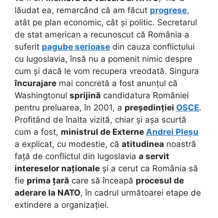
lăudat ea, remarcând că am făcut
progrese
,
atât pe plan economic, cât și politic. Secretarul
de stat american a recunoscut că România a
suferit
pagube serioase
din cauza conflictului
cu Iugoslavia, însă nu a pomenit nimic despre
cum și dacă le vom recupera vreodată. Singura
încurajare
mai concretă a fost anunțul că
Washingtonul
sprijină
candidatura României
pentru preluarea, în 2001, a
președinției
OSCE
.
Profitând de înalta vizită, chiar și așa scurtă
cum a fost,
ministrul de Externe
Andrei Pleșu
a explicat, cu modestie, că
atitudinea
noastră
față de conflictul din Iugoslavia
a servit
intereselor naționale
și a cerut ca România să
fie
prima țară
care să înceapă
procesul de
aderare la NATO
, în cadrul următoarei etape de
extindere a organizației.