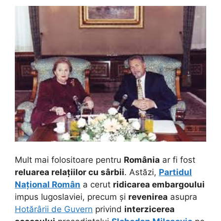
Mult mai folositoare pentru
România
ar fi fost
reluarea relațiilor cu sârbii
. Astăzi,
Partidul
Național Român
a cerut
ridicarea embargoului
impus Iugoslaviei, precum și
revenirea
asupra
Hotărârii de Guvern
privind
interzicerea