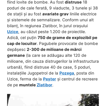
fiind lovite de bombe. Au fost
distruse
18
poduri de cale ferată, 9 viaducte, 3 tunele și 38
de stații și au fost
avariate grav
liniile electrice
și sistemele de semnalizare. Conform unui alt
bilanț, în regiunea Zlatibor, în jurul orașului
Uzice
, au căzut peste 1.200 de proiectile.
Adică, cel puțin
750 de grame de explozibil pe
cap de locuitor
. Pagubele provocate de bombe
depășesc
2-300 de milioane de mărci
germane
(la care se adăugau alte 120 de
milioane, din cauza distrugerilor la infrastructura
urbană), fiind distruse 40 de case, 5 poduri,
instalațiile Jugopetrol de la
Pozega
, posta din
Uzice, ferma de la
Peșter
și centrul de recreere
de pe
muntele
Zlatibor
.