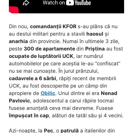
Din nou,
comandanții KFOR
s-au plâns că nu
au destui militari pentru a stavili
haosul
și
anarhia
din provincie. Numai în ultimele 3 zile,
peste
300 de apartamente
din
Priștina
au fost
ocupate de luptătorii UCK
, iar numărul
automobilelor pe care aceștia le-au “confiscat”
nu se mai cunoaște. În jurul prânzului,
cadavrele a 6 sârbi
, răpiți recent de membrii
UCK, au fost descoperite pe un câmp din
apropiere de
Obilic
. Unul dintre ei era
Nenad
Pavlovic
, adolescentul a carui răpire tocmai
fusese anunțată ceva mai devreme. Fusese
împușcat în cap
, alături de tatăl său și 4 vecini.
Azi-noapte, la
Pec
, o
patrulă
a italienilor din