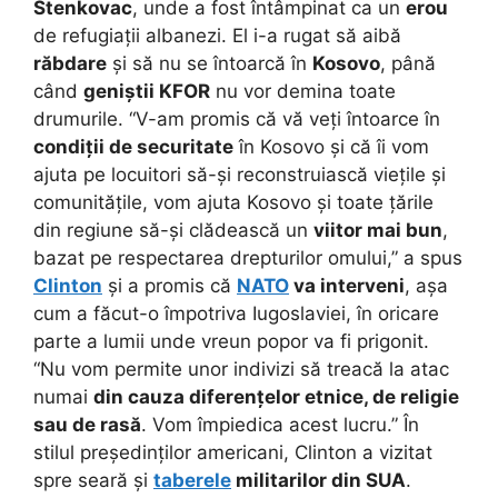
Stenkovac
, unde a fost întâmpinat ca un
erou
de refugiații albanezi. El i-a rugat să aibă
răbdare
și să nu se întoarcă în
Kosovo
, până
când
geniștii KFOR
nu vor demina toate
drumurile. “V-am promis că vă veți întoarce în
condiții de securitate
în Kosovo și că îi vom
ajuta pe locuitori să-și reconstruiască viețile și
comunitățile, vom ajuta Kosovo și toate țările
din regiune să-și clădească un
viitor mai bun
,
bazat pe respectarea drepturilor omului,” a spus
Clinton
și a promis că
NATO
va interveni
, așa
cum a făcut-o împotriva Iugoslaviei, în oricare
parte a lumii unde vreun popor va fi prigonit.
“Nu vom permite unor indivizi să treacă la atac
numai
din cauza diferențelor etnice, de religie
sau de rasă
. Vom împiedica acest lucru.” În
stilul președinților americani, Clinton a vizitat
spre seară și
taberele
militarilor din SUA
.