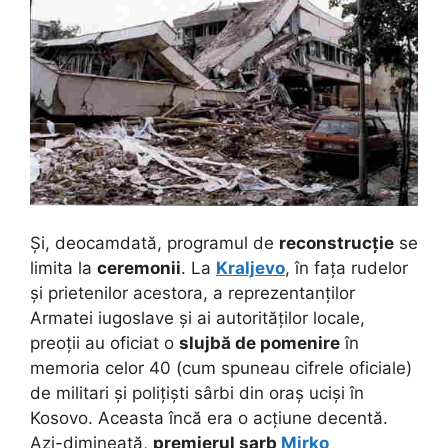
Și, deocamdată, programul de
reconstrucție
se
limita la
ceremonii
. La
Kraljevo
, în fața rudelor
și prietenilor acestora, a reprezentanților
Armatei iugoslave și ai autorităților locale,
preoții au oficiat o
slujbă de pomenire
în
memoria celor 40 (cum spuneau cifrele oficiale)
de militari și polițiști sârbi din oraș uciși în
Kosovo. Aceasta încă era o acțiune decentă.
Azi-dimineață,
premierul sarb
Mirko