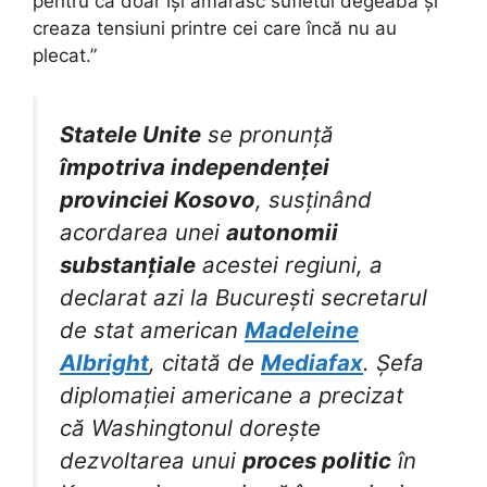
pentru că doar își amărăsc sufletul degeaba și
creaza tensiuni printre cei care încă nu au
plecat.”
Statele Unite
se pronunță
împotriva independenței
provinciei Kosovo
, susținând
acordarea unei
autonomii
substanțiale
acestei regiuni, a
declarat azi la București secretarul
de stat american
Madeleine
Albright
, citată de
Mediafax
. Șefa
diplomației americane a precizat
că Washingtonul dorește
dezvoltarea unui
proces politic
în