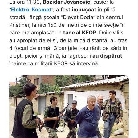
La ora 11:30,
Bozidar Jovanovic
, casier la
“
Elektro-Kosmet
“, a fost
împușcat
în plină
stradă, lângă școala “Djevet Doda” din centrul
Priștinei, la nici 150 de metri de o intersecție în
care era amplasat un
tanc al KFOR
. Doi civili s-
au apropiat de el și, de la mică distanță, au tras
4 focuri de armă. Gloanțele l-au rănit pe sârb în
piept, picior și mână, iar agresorii
au dispărut
înainte ca militarii KFOR să intervină.