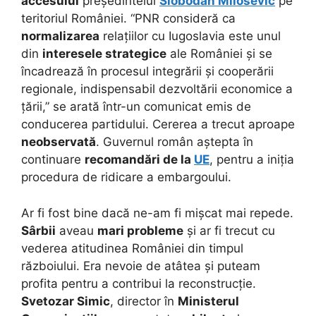
accesului
președintelui
Slobodan Milosevic
pe
teritoriul României. “PNR consideră ca
normalizarea
relațiilor cu Iugoslavia este unul
din
interesele strategice
ale României și se
încadrează în procesul integrării și cooperării
regionale, indispensabil dezvoltării economice a
țării,” se arată într-un comunicat emis de
conducerea partidului. Cererea a trecut aproape
neobservată
. Guvernul român aștepta în
continuare
recomandări de la
UE
, pentru a iniția
procedura de ridicare a embargoului.
Ar fi fost bine dacă ne-am fi mișcat mai repede.
Sârbii
aveau
mari probleme
și ar fi trecut cu
vederea atitudinea României din timpul
războiului. Era nevoie de atâtea și puteam
profita pentru a contribui la reconstrucție.
Svetozar Simic
, director în
Ministerul