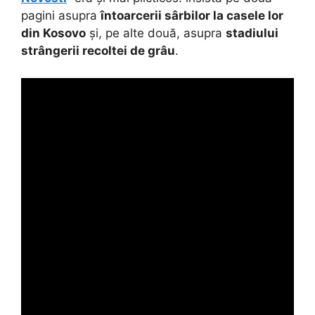
pagini asupra
întoarcerii sârbilor la casele lor
din Kosovo
și, pe alte două, asupra
stadiului
strângerii recoltei de grâu
.