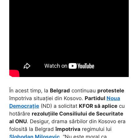
În acest timp, la
Belgrad
continuau
protestele
împotriva situației din Kosovo.
Partidul
Noua
Democrație
(ND) a solicitat
KFOR să aplice
cu
hotărâre
rezoluțiile Consiliului de Securitate
al ONU
. Desigur, drama sârbilor din Kosovo era
folosită la Belgrad
împotriva
regimului lui
Slobodan Milosevic
. “Nu este moral ca