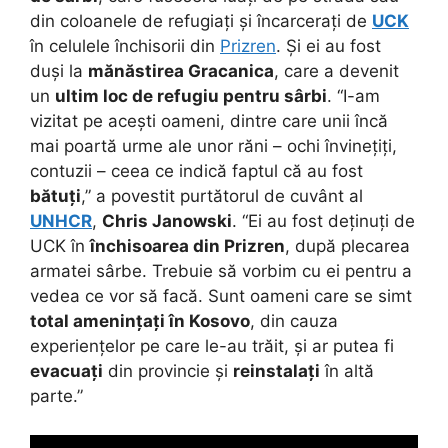
din coloanele de refugiați și încarcerați de
UCK
în celulele închisorii din
Prizren
. Și ei au fost
duși la
mănăstirea Gracanica
, care a devenit
un
ultim loc de refugiu pentru sârbi
. “I-am
vizitat pe acești oameni, dintre care unii încă
mai poartă urme ale unor răni – ochi învinețiți,
contuzii – ceea ce indică faptul că au fost
bătuți
,” a povestit purtătorul de cuvânt al
UNHCR
,
Chris Janowski
. “Ei au fost deținuți de
UCK în
închisoarea din Prizren
, după plecarea
armatei sârbe. Trebuie să vorbim cu ei pentru a
vedea ce vor să facă. Sunt oameni care se simt
total amenințați în Kosovo
, din cauza
experiențelor pe care le-au trăit, și ar putea fi
evacuați
din provincie și
reinstalați
în altă
parte.”