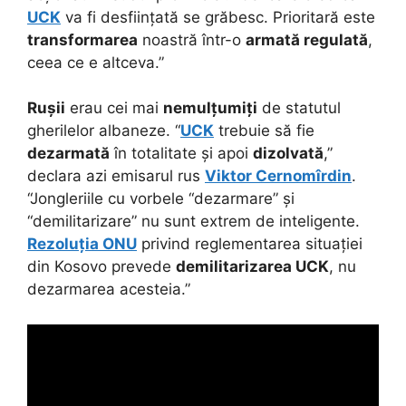
UCK
va fi desființată se grăbesc. Prioritară este
transformarea
noastră într-o
armată regulată
,
ceea ce e altceva.”
Rușii
erau cei mai
nemulțumiți
de statutul
gherilelor albaneze. “
UCK
trebuie să fie
dezarmată
în totalitate și apoi
dizolvată
,”
declara azi emisarul rus
Viktor Cernomîrdin
.
“Jongleriile cu vorbele “dezarmare” și
“demilitarizare” nu sunt extrem de inteligente.
Rezoluția ONU
privind reglementarea situației
din Kosovo prevede
demilitarizarea UCK
, nu
dezarmarea acesteia.”