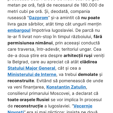
metan pe oră, față de necesarul de 180.000 de
metri cubi pe oră. Și, deodată, compania
rusească “
Gazprom
” și-a amintit că
nu poate
livra gaze sârbilor, atât timp cât ungurii mențin
embargoul
împotriva Iugoslaviei. De parcă nu
le-ar fi livrat non-stop în timpul războiului,
fără
permisiunea nimănui
, prin aceeași conductă
care traversa, într-adevăr, teritoriul ungar. Cea
de-a doua știre era despre
arhitecții ruși
veniți
la Belgrad, care au apreciat că atât
clădirea
Statului Major General
, cât și cea a
Ministerului de Interne
, va trebui
demolate
și
reconstruite
. Evitând să pomenească de unde
va veni finanțarea,
Konstantin Zatulin
,
consilierul primarului Moscovei, a declarat că
toate orașele Rusiei
se vor implica în procesul
de
reconstrucție
a Iugoslaviei. “
Vecernje
Novosti
” era și mai plicticos: insista pe două