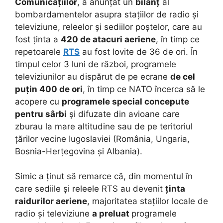
Comunicațiilor
, a anunțat un
bilanț
al
bombardamentelor asupra stațiilor de radio și
televiziune, releelor și sediilor poștelor, care au
fost ținta a
420 de atacuri aeriene
, în timp ce
repetoarele
RTS
au fost lovite de 36 de ori. În
timpul celor 3 luni de război, programele
televiziunilor au dispărut de pe ecrane
de cel
puțin 400 de ori
, în timp ce NATO încerca să le
acopere cu
programele special concepute
pentru sârbi
și difuzate din avioane care
zburau la mare altitudine sau de pe teritoriul
țărilor vecine Iugoslaviei (România, Ungaria,
Bosnia-Herțegovina și Albania).
Simic a ținut să remarce că, din momentul în
care sediile și releele RTS au devenit
ținta
raidurilor aeriene
, majoritatea stațiilor locale de
radio și televiziune
a preluat
programele