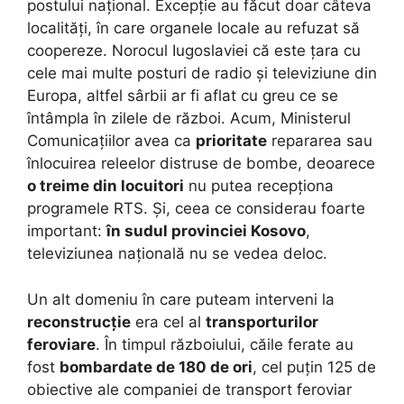
postului național. Excepție au făcut doar câteva
localități, în care organele locale au refuzat să
coopereze. Norocul Iugoslaviei că este țara cu
cele mai multe posturi de radio și televiziune din
Europa, altfel sârbii ar fi aflat cu greu ce se
întâmpla în zilele de război. Acum, Ministerul
Comunicațiilor avea ca
prioritate
repararea sau
înlocuirea releelor distruse de bombe, deoarece
o treime din locuitori
nu putea recepționa
programele RTS. Și, ceea ce considerau foarte
important:
în sudul provinciei Kosovo
,
televiziunea națională nu se vedea deloc.
Un alt domeniu în care puteam interveni la
reconstrucție
era cel al
transporturilor
feroviare
. În timpul războiului, căile ferate au
fost
bombardate de 180 de ori
, cel puțin 125 de
obiective ale companiei de transport feroviar