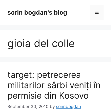
Skip
to
sorin bogdan's blog
Menu
content
gioia del colle
target: petrecerea
militarilor sârbi veniți în
permisie din Kosovo
September 30, 2010
by
sorinbogdan