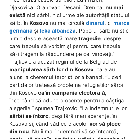
Djakovica, Orahovac, Decani, Drenica,
nu mai
există
nici sârbi, nici urme ale autorității statului
sârb. În
Kosovo
nu mai circulă
dinarul
, ci
marca
germană
și
leka albaneza
. Poporul sârb nu știe
nimic despre această mare
tragedie
, despre
care trebuie să vorbim și pentru care trebuie
să-i tragem la răspundere pe cei vinovați.”
Trajkovic a acuzat regimul de la Belgrad de
manipularea sârbilor din Kosovo
, care au
ajuns la cheremul teroriștilor albanezi. “Liderii
partidelor tratează problema refugiaților sârbi
din Kosovo
ca în campania electorală
,
încercând să adune procente pentru a câștiga
alegerile,” spunea Trajkovic. “La îndemnurile lor,
sârbii se întorc
, deși fără mari speranțe, în
Kosovo și, când văd ce e acolo,
vor să plece
din nou
. Nu îi mai îndemnați să se întoarcă,