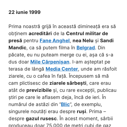
22 iunie 1999
Prima noastră grijă în această dimineață era să
obținem
acreditări
de la
Centrul militar de
presă
pentru
Fane Anghel
,
nea Nelu
și
Sandi
Mandic
, ca să putem filma în
Belgrad
. Din
păcate, eu nu puteam merge cu ei, așa că s-a
dus doar
Mile Cărpenișan
. I-am așteptat pe
terasa de lângă
Media Center
, unde am răsfoit
ziarele, cu o cafea în față. Începusem să mă
cam plictisesc de
ziarele sârbești
, care erau
atât de
previzibile
și, cu rare excepții, publicau
știri pe care le aflasem deja, încă de ieri. În
numărul de astăzi din “
Blic
“, de exemplu,
singurele noutăți erau despre
ruși
. Prima –
despre
gazul rusesc
. În acest moment, sârbii
produceau doar 75.000 de metri cubi de gaz