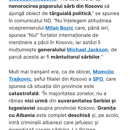
nenorocirea poporului sârb din Kosovo
să
ajungă obiect de
târguială politică
,” se spunea
în comunicatul ND. “Nu înțelegem atitudinea
vicepremierului
Milan Bozic
care, până ieri,
spunea “Nu!” forțelor internaționale de
menținere a păcii în Kosovo, iar astăzi îi
mulțumește
generalului
Michael Jackson
, de
parcă acesta ar fi
mântuitorul sârbilor
.”
Mult mai tranșant era, ca de obicei,
Momcilo
Trajkovic
, șeful filialei din Kosovo a
SPO
, care
spunea că situația din provincie este
catastrofală
: “În majoritatea zonelor, nu a
rămas
nici urmă
din
suveranitatea Serbiei și
Iugoslaviei
asupra provinciei Kosovo.
Granița
cu Albania
este complet
deschisă
și, pe acolo,
intră criminalii albanezi care jefuiesc și
incendiază casele sârbilor. La Prizren,