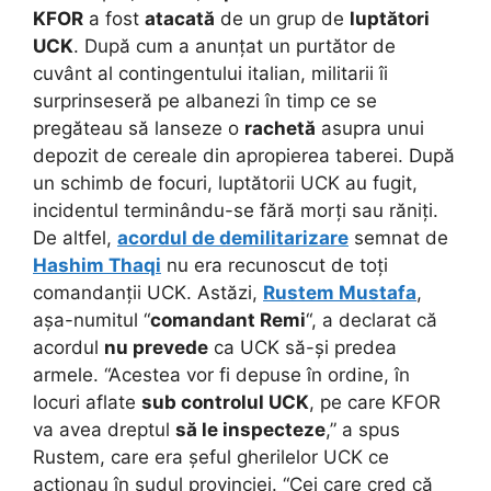
KFOR
a fost
atacată
de un grup de
luptători
UCK
. După cum a anunțat un purtător de
cuvânt al contingentului italian, militarii îi
surprinseseră pe albanezi în timp ce se
pregăteau să lanseze o
rachetă
asupra unui
depozit de cereale din apropierea taberei. După
un schimb de focuri, luptătorii UCK au fugit,
incidentul terminându-se fără morți sau răniți.
De altfel,
acordul de demilitarizare
semnat de
Hashim Thaqi
nu era recunoscut de toți
comandanții UCK. Astăzi,
Rustem Mustafa
,
așa-numitul “
comandant Remi
“, a declarat că
acordul
nu prevede
ca UCK să-și predea
armele. “Acestea vor fi depuse în ordine, în
locuri aflate
sub controlul UCK
, pe care KFOR
va avea dreptul
să le inspecteze
,” a spus
Rustem, care era șeful gherilelor UCK ce
acționau în sudul provinciei. “Cei care cred că