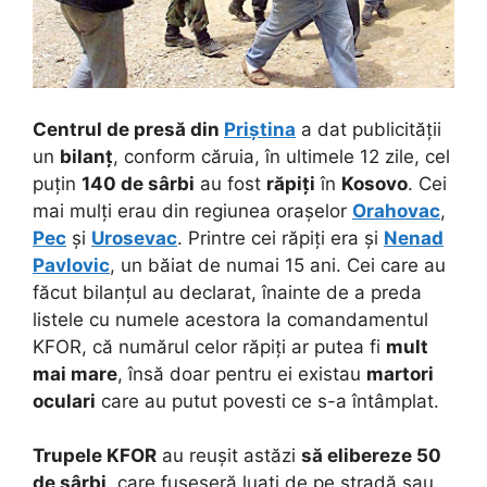
Centrul de presă din
Priștina
a dat publicității
un
bilanț
, conform căruia, în ultimele 12 zile, cel
puțin
140 de sârbi
au fost
răpiți
în
Kosovo
. Cei
mai mulți erau din regiunea orașelor
Orahovac
,
Pec
și
Urosevac
. Printre cei răpiți era și
Nenad
Pavlovic
, un băiat de numai 15 ani. Cei care au
făcut bilanțul au declarat, înainte de a preda
listele cu numele acestora la comandamentul
KFOR, că numărul celor răpiți ar putea fi
mult
mai mare
, însă doar pentru ei existau
martori
oculari
care au putut povesti ce s-a întâmplat.
Trupele KFOR
au reușit astăzi
să elibereze 50
de sârbi
, care fuseseră luați de pe stradă sau