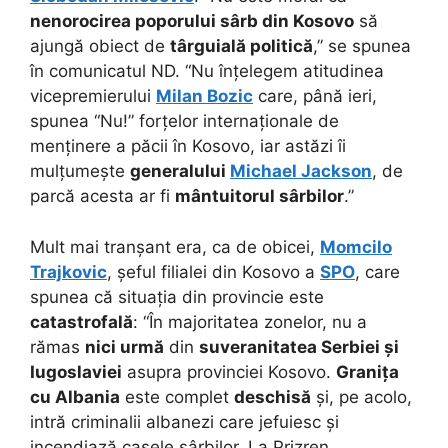
nenorocirea poporului sârb din Kosovo
să
ajungă obiect de
târguială politică
,” se spunea
în comunicatul ND. “Nu înțelegem atitudinea
vicepremierului
Milan Bozic
care, până ieri,
spunea “Nu!” forțelor internaționale de
menținere a păcii în Kosovo, iar astăzi îi
mulțumește
generalului
Michael Jackson
, de
parcă acesta ar fi
mântuitorul sârbilor
.”
Mult mai tranșant era, ca de obicei,
Momcilo
Trajkovic
, șeful filialei din Kosovo a
SPO
, care
spunea că situația din provincie este
catastrofală
: “În majoritatea zonelor, nu a
rămas
nici urmă
din
suveranitatea Serbiei și
Iugoslaviei
asupra provinciei Kosovo.
Granița
cu Albania
este complet
deschisă
și, pe acolo,
intră criminalii albanezi care jefuiesc și
incendiază casele sârbilor. La Prizren,