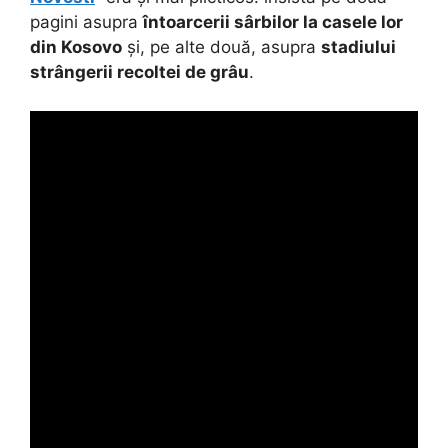
pagini asupra
întoarcerii sârbilor la casele lor
din Kosovo
și, pe alte două, asupra
stadiului
strângerii recoltei de grâu
.