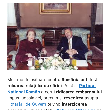
Mult mai folositoare pentru
România
ar fi fost
reluarea relațiilor cu sârbii
. Astăzi,
Partidul
Național Român
a cerut
ridicarea embargoului
impus Iugoslaviei, precum și
revenirea
asupra
Hotărârii de Guvern
privind
interzicerea