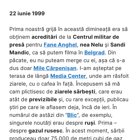
22 iunie 1999
Prima noastră grijă în această dimineață era să
obținem
acreditări
de la
Centrul militar de
presă
pentru
Fane Anghel
,
nea Nelu
și
Sandi
Mandic
, ca să putem filma în
Belgrad
. Din
păcate, eu nu puteam merge cu ei, așa că s-a
dus doar
Mile Cărpenișan
. I-am așteptat pe
terasa de lângă
Media Center
, unde am răsfoit
ziarele, cu o cafea în față. Începusem să mă
cam plictisesc de
ziarele sârbești
, care erau
atât de
previzibile
și, cu rare excepții, publicau
știri pe care le aflasem deja, încă de ieri. În
numărul de astăzi din “
Blic
“, de exemplu,
singurele noutăți erau despre
ruși
. Prima –
despre
gazul rusesc
. În acest moment, sârbii
produceau doar 75.000 de metri cubi de gaz