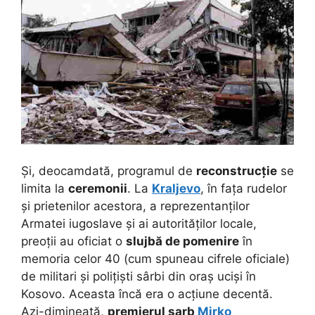
Și, deocamdată, programul de
reconstrucție
se
limita la
ceremonii
. La
Kraljevo
, în fața rudelor
și prietenilor acestora, a reprezentanților
Armatei iugoslave și ai autorităților locale,
preoții au oficiat o
slujbă de pomenire
în
memoria celor 40 (cum spuneau cifrele oficiale)
de militari și polițiști sârbi din oraș uciși în
Kosovo. Aceasta încă era o acțiune decentă.
Azi-dimineață,
premierul sarb
Mirko