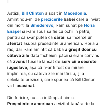
Astăzi,
Bill Clinton
a sosit în
Macedonia
.
Amintindu-mi de
prezicerile
babei
care a înviat
din morți la
Smederevo
, l-am sunat pe
Horia
Enășel
și i-am spus să fie cu ochii în patru,
pentru că s-ar putea ca
sârbii
să încerce un
atentat
asupra președintelui american. Horia a
râs, dar i-am amintit că baba
a greșit doar cu
câteva zile
data încheierii păcii și eram convins
că
zvonul
fusese lansat de
serviciile secrete
iugoslave
, așa că n-ar fi fost de mirare
împlinirea, cu câteva zile mai târziu, și a
celeilalte preziceri, care spunea că Bill Clinton
va fi
asasinat
.
Din fericire, nu s-a întâmplat nimic.
Președintele american
a vizitat tabăra de la