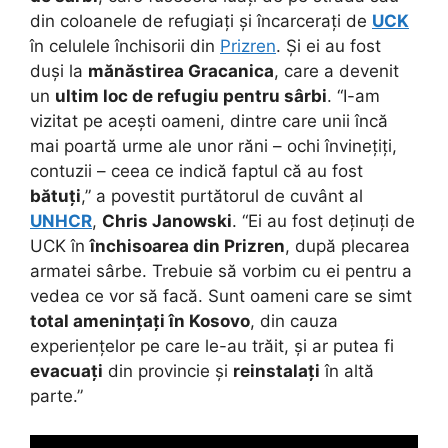
din coloanele de refugiați și încarcerați de
UCK
în celulele închisorii din
Prizren
. Și ei au fost
duși la
mănăstirea Gracanica
, care a devenit
un
ultim loc de refugiu pentru sârbi
. “I-am
vizitat pe acești oameni, dintre care unii încă
mai poartă urme ale unor răni – ochi învinețiți,
contuzii – ceea ce indică faptul că au fost
bătuți
,” a povestit purtătorul de cuvânt al
UNHCR
,
Chris Janowski
. “Ei au fost deținuți de
UCK în
închisoarea din Prizren
, după plecarea
armatei sârbe. Trebuie să vorbim cu ei pentru a
vedea ce vor să facă. Sunt oameni care se simt
total amenințați în Kosovo
, din cauza
experiențelor pe care le-au trăit, și ar putea fi
evacuați
din provincie și
reinstalați
în altă
parte.”