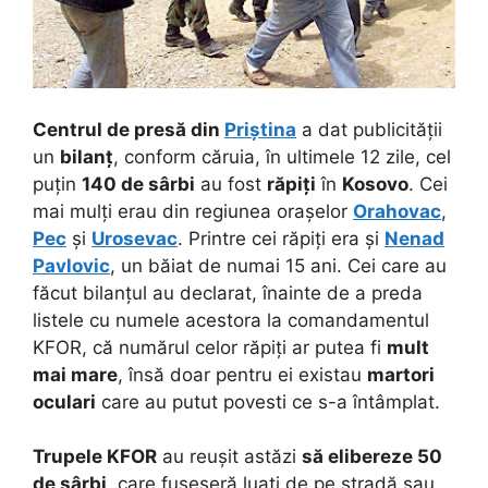
Centrul de presă din
Priștina
a dat publicității
un
bilanț
, conform căruia, în ultimele 12 zile, cel
puțin
140 de sârbi
au fost
răpiți
în
Kosovo
. Cei
mai mulți erau din regiunea orașelor
Orahovac
,
Pec
și
Urosevac
. Printre cei răpiți era și
Nenad
Pavlovic
, un băiat de numai 15 ani. Cei care au
făcut bilanțul au declarat, înainte de a preda
listele cu numele acestora la comandamentul
KFOR, că numărul celor răpiți ar putea fi
mult
mai mare
, însă doar pentru ei existau
martori
oculari
care au putut povesti ce s-a întâmplat.
Trupele KFOR
au reușit astăzi
să elibereze 50
de sârbi
, care fuseseră luați de pe stradă sau