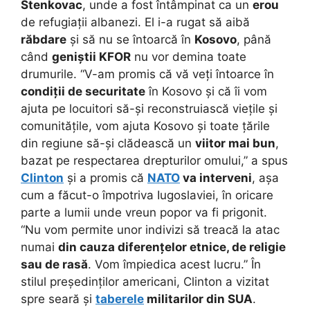
Stenkovac
, unde a fost întâmpinat ca un
erou
de refugiații albanezi. El i-a rugat să aibă
răbdare
și să nu se întoarcă în
Kosovo
, până
când
geniștii KFOR
nu vor demina toate
drumurile. “V-am promis că vă veți întoarce în
condiții de securitate
în Kosovo și că îi vom
ajuta pe locuitori să-și reconstruiască viețile și
comunitățile, vom ajuta Kosovo și toate țările
din regiune să-și clădească un
viitor mai bun
,
bazat pe respectarea drepturilor omului,” a spus
Clinton
și a promis că
NATO
va interveni
, așa
cum a făcut-o împotriva Iugoslaviei, în oricare
parte a lumii unde vreun popor va fi prigonit.
“Nu vom permite unor indivizi să treacă la atac
numai
din cauza diferențelor etnice, de religie
sau de rasă
. Vom împiedica acest lucru.” În
stilul președinților americani, Clinton a vizitat
spre seară și
taberele
militarilor din SUA
.