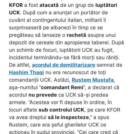
KFOR
a fost
atacată
de un grup de
luptători
UCK
. După cum a anunțat un purtător de
cuvânt al contingentului italian, militarii îi
surprinseseră pe albanezi în timp ce se
pregăteau să lanseze o
rachetă
asupra unui
depozit de cereale din apropierea taberei. După
un schimb de focuri, luptătorii UCK au fugit,
incidentul terminându-se fără morți sau răniți.
De altfel,
acordul de demilitarizare
semnat de
Hashim Thaqi
nu era recunoscut de toți
comandanții UCK. Astăzi,
Rustem Mustafa
,
așa-numitul “
comandant Remi
“, a declarat că
acordul
nu prevede
ca UCK să-și predea
armele. “Acestea vor fi depuse în ordine, în
locuri aflate
sub controlul UCK
, pe care KFOR
va avea dreptul
să le inspecteze
,” a spus
Rustem, care era șeful gherilelor UCK ce
acționau în sudul provinciei. “Cei care cred că