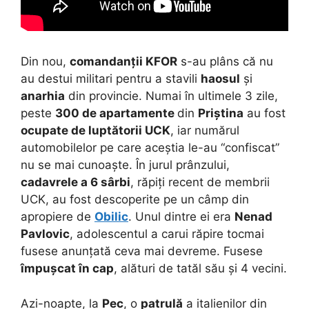
Din nou,
comandanții KFOR
s-au plâns că nu
au destui militari pentru a stavili
haosul
și
anarhia
din provincie. Numai în ultimele 3 zile,
peste
300 de apartamente
din
Priștina
au fost
ocupate de luptătorii UCK
, iar numărul
automobilelor pe care aceștia le-au “confiscat”
nu se mai cunoaște. În jurul prânzului,
cadavrele a 6 sârbi
, răpiți recent de membrii
UCK, au fost descoperite pe un câmp din
apropiere de
Obilic
. Unul dintre ei era
Nenad
Pavlovic
, adolescentul a carui răpire tocmai
fusese anunțată ceva mai devreme. Fusese
împușcat în cap
, alături de tatăl său și 4 vecini.
Azi-noapte, la
Pec
, o
patrulă
a italienilor din