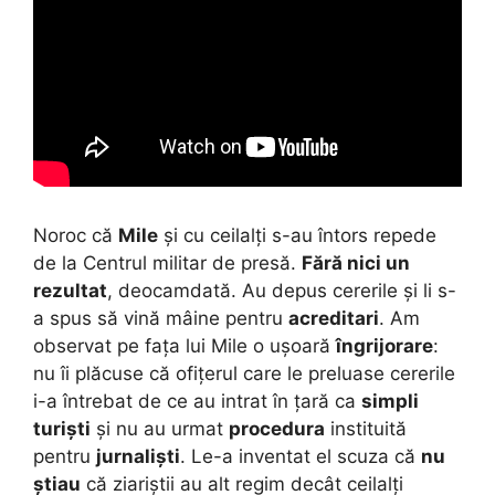
Noroc că
Mile
și cu ceilalți s-au întors repede
de la Centrul militar de presă.
Fără nici un
rezultat
, deocamdată. Au depus cererile și li s-
a spus să vină mâine pentru
acreditari
.
Am
observat pe fața lui Mile o ușoară
îngrijorare
:
nu îi plăcuse că ofițerul care le preluase cererile
i-a întrebat de ce au intrat în țară ca
simpli
turiști
și nu au urmat
procedura
instituită
pentru
jurnaliști
. Le-a inventat el scuza că
nu
știau
că ziariștii au alt regim decât ceilalți