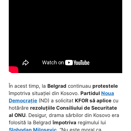
În acest timp, la
Belgrad
continuau
protestele
împotriva situației din Kosovo.
Partidul
Noua
Democrație
(ND) a solicitat
KFOR să aplice
cu
hotărâre
rezoluțiile Consiliului de Securitate
al ONU
. Desigur, drama sârbilor din Kosovo era
folosită la Belgrad
împotriva
regimului lui
Slobodan Milosevic
. “Nu este moral ca