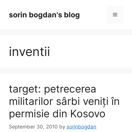
Skip
to
sorin bogdan's blog
Menu
content
inventii
target: petrecerea
militarilor sârbi veniți în
permisie din Kosovo
September 30, 2010
by
sorinbogdan