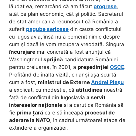
lăudat ea, remarcând că am făcut
progrese
,
atât pe plan economic, cât și politic. Secretarul
de stat american a recunoscut că România a
suferit
pagube serioase
din cauza conflictului
cu Iugoslavia, însă nu a pomenit nimic despre
cum și dacă le vom recupera vreodată. Singura
încurajare
mai concretă a fost anunțul că
Washingtonul
sprijină
candidatura României
pentru preluarea, în 2001, a
președinției
OSCE
.
Profitând de înalta vizită, chiar și așa scurtă
cum a fost,
ministrul de Externe
Andrei Pleșu
a explicat, cu modestie, că
atitudinea
noastră
față de conflictul din Iugoslavia
a servit
intereselor naționale
și a cerut ca România să
fie
prima țară
care să înceapă
procesul de
aderare la NATO
, în cadrul următoarei etape de
extindere a organizației.