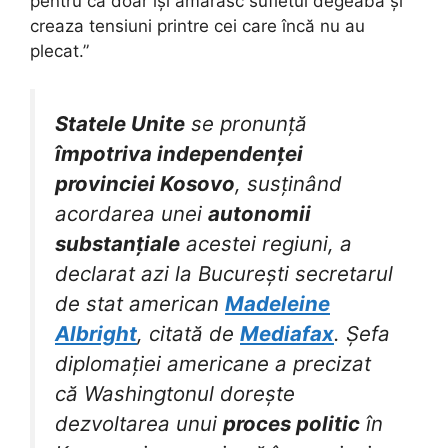
pentru că doar își amărăsc sufletul degeaba și
creaza tensiuni printre cei care încă nu au
plecat.”
Statele Unite
se pronunță
împotriva independenței
provinciei Kosovo
, susținând
acordarea unei
autonomii
substanțiale
acestei regiuni, a
declarat azi la București secretarul
de stat american
Madeleine
Albright
, citată de
Mediafax
. Șefa
diplomației americane a precizat
că Washingtonul dorește
dezvoltarea unui
proces politic
în