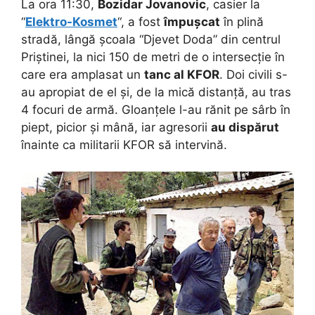
La ora 11:30,
Bozidar Jovanovic
, casier la
“
Elektro-Kosmet
“, a fost
împușcat
în plină
stradă, lângă școala “Djevet Doda” din centrul
Priștinei, la nici 150 de metri de o intersecție în
care era amplasat un
tanc al KFOR
. Doi civili s-
au apropiat de el și, de la mică distanță, au tras
4 focuri de armă. Gloanțele l-au rănit pe sârb în
piept, picior și mână, iar agresorii
au dispărut
înainte ca militarii KFOR să intervină.