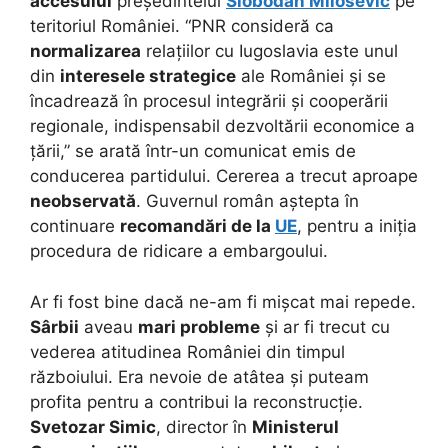
accesului
președintelui
Slobodan Milosevic
pe
teritoriul României. “PNR consideră ca
normalizarea
relațiilor cu Iugoslavia este unul
din
interesele strategice
ale României și se
încadrează în procesul integrării și cooperării
regionale, indispensabil dezvoltării economice a
țării,” se arată într-un comunicat emis de
conducerea partidului. Cererea a trecut aproape
neobservată
. Guvernul român aștepta în
continuare
recomandări de la
UE
, pentru a iniția
procedura de ridicare a embargoului.
Ar fi fost bine dacă ne-am fi mișcat mai repede.
Sârbii
aveau
mari probleme
și ar fi trecut cu
vederea atitudinea României din timpul
războiului. Era nevoie de atâtea și puteam
profita pentru a contribui la reconstrucție.
Svetozar Simic
, director în
Ministerul