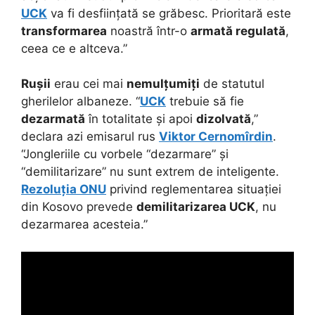
UCK
va fi desființată se grăbesc. Prioritară este
transformarea
noastră într-o
armată regulată
,
ceea ce e altceva.”
Rușii
erau cei mai
nemulțumiți
de statutul
gherilelor albaneze. “
UCK
trebuie să fie
dezarmată
în totalitate și apoi
dizolvată
,”
declara azi emisarul rus
Viktor Cernomîrdin
.
“Jongleriile cu vorbele “dezarmare” și
“demilitarizare” nu sunt extrem de inteligente.
Rezoluția ONU
privind reglementarea situației
din Kosovo prevede
demilitarizarea UCK
, nu
dezarmarea acesteia.”