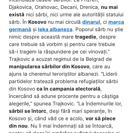
Djakovica, Orahovac, Decani, Drenica,
nu mai
există
nici sârbi, nici urme ale autorității statului
sârb. În
Kosovo
nu mai circulă
dinarul
, ci
marca
germană
și
leka albaneza
. Poporul sârb nu știe
nimic despre această mare
tragedie
, despre
care trebuie să vorbim și pentru care trebuie
să-i tragem la răspundere pe cei vinovați.”
Trajkovic a acuzat regimul de la Belgrad de
manipularea sârbilor din Kosovo
, care au
ajuns la cheremul teroriștilor albanezi. “Liderii
partidelor tratează problema refugiaților sârbi
din Kosovo
ca în campania electorală
,
încercând să adune procente pentru a câștiga
alegerile,” spunea Trajkovic. “La îndemnurile lor,
sârbii se întorc
, deși fără mari speranțe, în
Kosovo și, când văd ce e acolo,
vor să plece
din nou
. Nu îi mai îndemnați să se întoarcă,