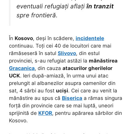
eventuali refugiați aflați
în tranzit
spre frontieră.
În
Kosovo
, deși în scădere,
incidentele
continuau. Toți cei 40 de locuitori care mai
rămăseseră în satul
Slivovo
, din estul
provinciei, s-au refugiat astăzi la
mănăstirea
Gracanica
, din cauza
atacurilor gherilelor
UCK
. Ieri după-amiază, în urma unui atac
prelungit al albanezilor asupra oamenilor din
sat, 4 sârbi au fost
uciși
. Cei care au venit la
mănăstire au spus că
Biserica
a rămas singura
forță din provincie care se mai luptă, uneori
sprijinită de
KFOR
, pentru apărarea sârbilor din
Kosovo.