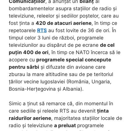
Comunicațiilor
, a anunțat un
bilanț
al
bombardamentelor asupra stațiilor de radio și
televiziune, releelor și sediilor poștelor, care au
fost ținta a
420 de atacuri aeriene
, în timp ce
repetoarele
RTS
au fost lovite de 36 de ori. În
timpul celor 3 luni de război, programele
televiziunilor au dispărut de pe ecrane
de cel
puțin 400 de ori
, în timp ce NATO încerca să le
acopere cu
programele special concepute
pentru sârbi
și difuzate din avioane care
zburau la mare altitudine sau de pe teritoriul
țărilor vecine Iugoslaviei (România, Ungaria,
Bosnia-Herțegovina și Albania).
Simic a ținut să remarce că, din momentul în
care sediile și releele RTS au devenit
ținta
raidurilor aeriene
, majoritatea stațiilor locale de
radio și televiziune
a preluat
programele