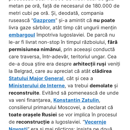
metan pe oră, față de necesarul de 180.000 de
metri cubi pe oră. Și, deodată, compania
rusească “
Gazprom
” și-a amintit că
nu poate
livra gaze sârbilor, atât timp cât ungurii mențin
embargoul
împotriva Iugoslaviei. De parcă nu
le-ar fi livrat non-stop în timpul războiului,
fără
permisiunea nimănui
, prin aceeași conductă
care traversa, într-adevăr, teritoriul ungar. Cea
de-a doua știre era despre
arhitecții ruși
veniți
la Belgrad, care au apreciat că atât
clădirea
Statului Major General
, cât și cea a
Ministerului de Interne
, va trebui
demolate
și
reconstruite
. Evitând să pomenească de unde
va veni finanțarea,
Konstantin Zatulin
,
consilierul primarului Moscovei, a declarat că
toate orașele Rusiei
se vor implica în procesul
de
reconstrucție
a Iugoslaviei. “
Vecernje
Novosti
” era și mai plicticos: insista pe două