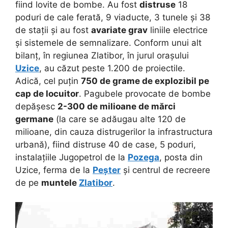
fiind lovite de bombe. Au fost
distruse
18
poduri de cale ferată, 9 viaducte, 3 tunele și 38
de stații și au fost
avariate grav
liniile electrice
și sistemele de semnalizare. Conform unui alt
bilanț, în regiunea Zlatibor, în jurul orașului
Uzice
, au căzut peste 1.200 de proiectile.
Adică, cel puțin
750 de grame de explozibil pe
cap de locuitor
. Pagubele provocate de bombe
depășesc
2-300 de milioane de mărci
germane
(la care se adăugau alte 120 de
milioane, din cauza distrugerilor la infrastructura
urbană), fiind distruse 40 de case, 5 poduri,
instalațiile Jugopetrol de la
Pozega
, posta din
Uzice, ferma de la
Peșter
și centrul de recreere
de pe
muntele
Zlatibor
.