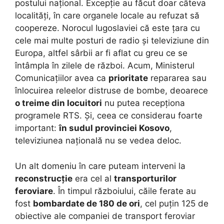
postului național. Excepție au făcut doar câteva
localități, în care organele locale au refuzat să
coopereze. Norocul Iugoslaviei că este țara cu
cele mai multe posturi de radio și televiziune din
Europa, altfel sârbii ar fi aflat cu greu ce se
întâmpla în zilele de război. Acum, Ministerul
Comunicațiilor avea ca
prioritate
repararea sau
înlocuirea releelor distruse de bombe, deoarece
o treime din locuitori
nu putea recepționa
programele RTS. Și, ceea ce considerau foarte
important:
în sudul provinciei Kosovo
,
televiziunea națională nu se vedea deloc.
Un alt domeniu în care puteam interveni la
reconstrucție
era cel al
transporturilor
feroviare
. În timpul războiului, căile ferate au
fost
bombardate de 180 de ori
, cel puțin 125 de
obiective ale companiei de transport feroviar