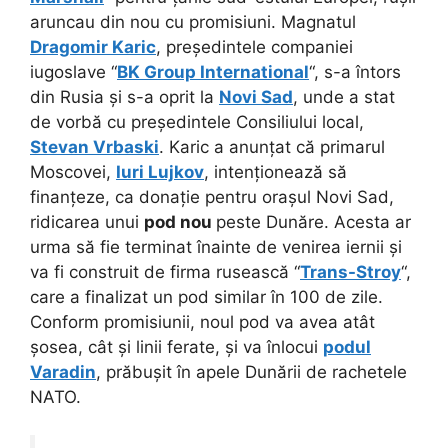
aruncau din nou cu promisiuni. Magnatul
Dragomir Karic
, președintele companiei
iugoslave “
BK Group International
“, s-a întors
din Rusia și s-a oprit la
Novi Sad
, unde a stat
de vorbă cu președintele Consiliului local,
Stevan Vrbaski
. Karic a anunțat că primarul
Moscovei,
Iuri Lujkov
, intenționează să
finanțeze, ca donație pentru orașul Novi Sad,
ridicarea unui
pod nou
peste Dunăre. Acesta ar
urma să fie terminat înainte de venirea iernii și
va fi construit de firma rusească “
Trans-Stroy
“,
care a finalizat un pod similar în 100 de zile.
Conform promisiunii, noul pod va avea atât
șosea, cât și linii ferate, și va înlocui
podul
Varadin
, prăbușit în apele Dunării de rachetele
NATO.