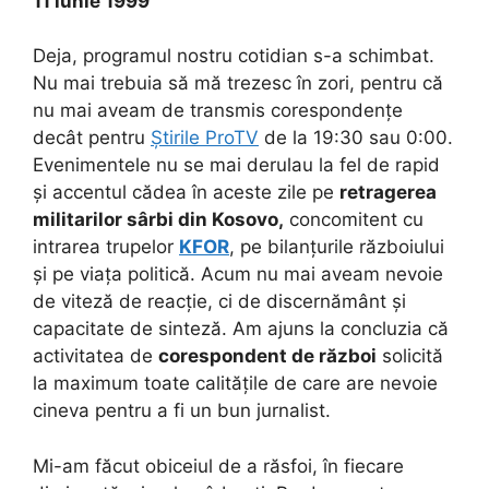
11 iunie 1999
Deja, programul nostru cotidian s-a schimbat.
Nu mai trebuia să mă trezesc în zori, pentru că
nu mai aveam de transmis corespondențe
decât pentru
Știrile ProTV
de la 19:30 sau 0:00.
Evenimentele nu se mai derulau la fel de rapid
și accentul cădea în aceste zile pe
retragerea
militarilor sârbi din Kosovo,
concomitent cu
intrarea trupelor
KFOR
, pe bilanțurile războiului
și pe viața politică. Acum nu mai aveam nevoie
de viteză de reacție, ci de discernământ și
capacitate de sinteză. Am ajuns la concluzia că
activitatea de
corespondent de război
solicită
la maximum toate calitățile de care are nevoie
cineva pentru a fi un bun jurnalist.
Mi-am făcut obiceiul de a răsfoi, în fiecare