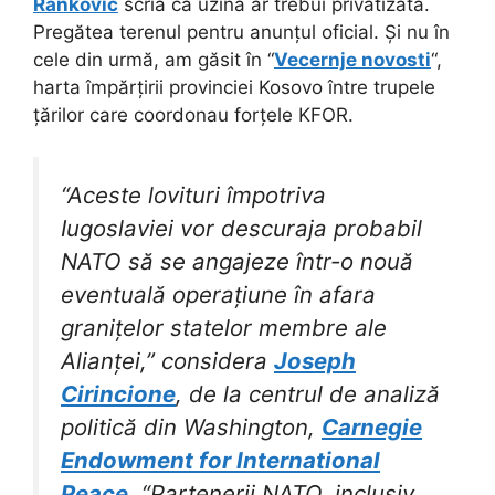
Rankovic
scria că uzina ar trebui privatizată.
Pregătea terenul pentru anunțul oficial. Și nu în
cele din urmă, am găsit în “
Vecernje novosti
“,
harta împărțirii provinciei Kosovo între trupele
țărilor care coordonau forțele KFOR.
“Aceste lovituri împotriva
Iugoslaviei vor descuraja probabil
NATO să se angajeze într-o nouă
eventuală operațiune în afara
granițelor statelor membre ale
Alianței,” considera
Joseph
Cirincione
, de la centrul de analiză
politică din Washington,
Carnegie
Endowment for International
Peace
. “Partenerii NATO, inclusiv