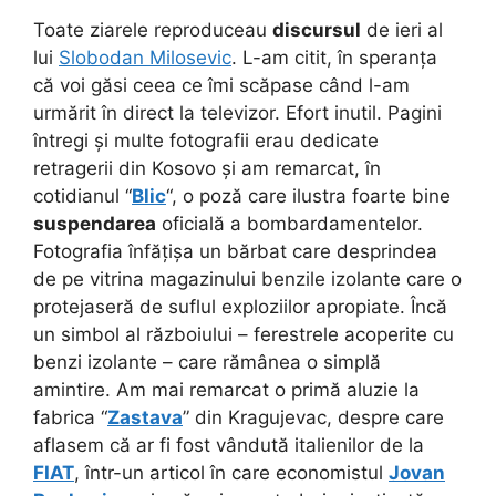
Toate ziarele reproduceau
discursul
de ieri al
lui
Slobodan Milosevic
. L-am citit, în speranța
că voi găsi ceea ce îmi scăpase când l-am
urmărit în direct la televizor. Efort inutil. Pagini
întregi și multe fotografii erau dedicate
retragerii din Kosovo și am remarcat, în
cotidianul “
Blic
“, o poză care ilustra foarte bine
suspendarea
oficială a bombardamentelor.
Fotografia înfățișa un bărbat care desprindea
de pe vitrina magazinului benzile izolante care o
protejaseră de suflul exploziilor apropiate. Încă
un simbol al războiului – ferestrele acoperite cu
benzi izolante – care rămânea o simplă
amintire. Am mai remarcat o primă aluzie la
fabrica “
Zastava
” din Kragujevac, despre care
aflasem că ar fi fost vândută italienilor de la
FIAT
, într-un articol în care economistul
Jovan