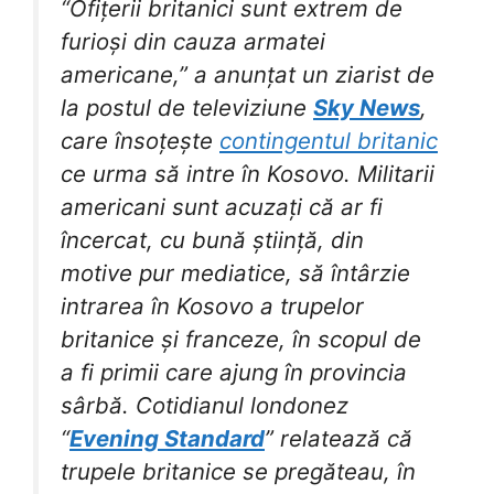
“Ofițerii britanici sunt extrem de
furioși din cauza armatei
americane,” a anunțat un ziarist de
la postul de televiziune
Sky News
,
care însoțește
contingentul britanic
ce urma să intre în Kosovo. Militarii
americani sunt acuzați că ar fi
încercat, cu bună știință, din
motive pur mediatice, să întârzie
intrarea în Kosovo a trupelor
britanice și franceze, în scopul de
a fi primii care ajung în provincia
sârbă. Cotidianul londonez
“
Evening Standard
” relatează că
trupele britanice se pregăteau, în