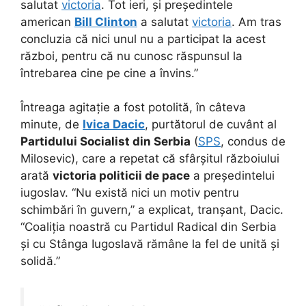
salutat
victoria
. Tot ieri, și președintele
american
Bill Clinton
a salutat
victoria
. Am tras
concluzia că nici unul nu a participat la acest
război, pentru că nu cunosc răspunsul la
întrebarea cine pe cine a învins.”
Întreaga agitație a fost potolită, în câteva
minute, de
Ivica Dacic
, purtătorul de cuvânt al
Partidului Socialist din Serbia
(
SPS
, condus de
Milosevic), care a repetat că sfârșitul războiului
arată
victoria politicii de pace
a președintelui
iugoslav. “Nu există nici un motiv pentru
schimbări în guvern,” a explicat, tranșant, Dacic.
“Coaliția noastră cu Partidul Radical din Serbia
și cu Stânga Iugoslavă rămâne la fel de unită și
solidă.”