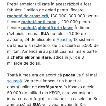
Prețul armelor utilizate în acest război a fost
fabulos: 1 milion de dolari pentru fiecare
rachetă de croazieră
, 130.000-300.000 pentru
fiecare
rachetă anti-tanc
și 100.000 pentru
fiecare
rachetă ghidată prin laser
. În timpul
războiului, numai
SUA
au folosit 1.000 de
avioane, 24 de elicoptere
Apache
, 18 sisteme
de lansare a rachetelor de croazieră și 5.500 de
militari. Americanii au plătit cea mai mare parte
a
cheltuielilor militare
, adică în jur de 3
miliarde de dolari.
Toată lumea era de acord că
pacea
va fi și mai
scumpă
. Va trebui întocmit un buget al
operațiunilor de
desfășurare
în Kosovo a celor
50.000 de militari din KFOR, care vor asigura
întoarcerea refugiaților albanezi la casele lor. Se
apreciază că
SUA
vor avea nevoie de 3,5