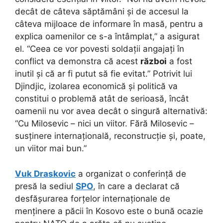
decât de câteva săptămâni și de accesul la
câteva mijloace de informare în masă, pentru a
explica oamenilor ce s-a întâmplat,” a asigurat
el. “Ceea ce vor povesti soldații angajați în
conflict va demonstra că acest
război
a fost
inutil și că ar fi putut să fie evitat.” Potrivit lui
Djindjic, izolarea economică și politică va
constitui o problemă atât de serioasă, încât
oamenii nu vor avea decât o singură alternativă:
“Cu Milosevic – nici un viitor. Fără Milosevic –
susținere internațională, reconstrucție și, poate,
un viitor mai bun.”
Vuk Draskovic
a organizat o conferință de
presă la sediul
SPO
, în care a declarat că
desfășurarea forțelor internaționale de
menținere a păcii în Kosovo este o bună ocazie