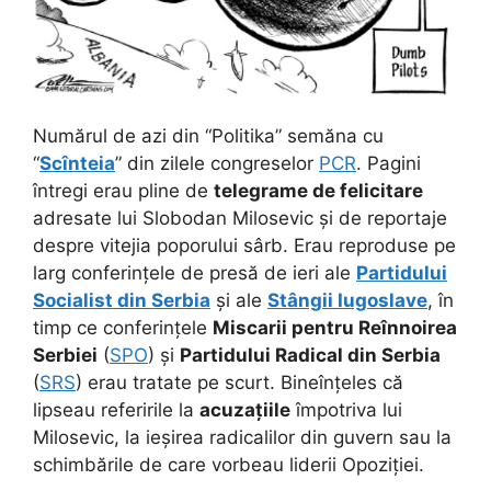
Numărul de azi din “Politika” semăna cu
“
Scînteia
” din zilele congreselor
PCR
. Pagini
întregi erau pline de
telegrame de felicitare
adresate lui Slobodan Milosevic și de reportaje
despre vitejia poporului sârb. Erau reproduse pe
larg conferințele de presă de ieri ale
Partidului
Socialist din Serbia
și ale
Stângii Iugoslave
,
în
timp ce conferințele
Miscarii pentru Reînnoirea
Serbiei
(
SPO
) și
Partidului Radical din Serbia
(
SRS
) erau tratate pe scurt. Bineînțeles că
lipseau referirile la
acuzațiile
împotriva lui
Milosevic, la ieșirea radicalilor din guvern sau la
schimbările de care vorbeau liderii Opoziției.