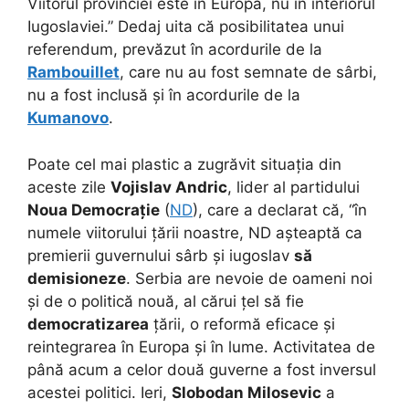
Viitorul provinciei este în Europa, nu în interiorul
Iugoslaviei.” Dedaj uita că posibilitatea unui
referendum, prevăzut în acordurile de la
Rambouillet
, care nu au fost semnate de sârbi,
nu a fost inclusă și în acordurile de la
Kumanovo
.
Poate cel mai plastic a zugrăvit situația din
aceste zile
Vojislav Andric
, lider al partidului
Noua Democrație
(
ND
), care a declarat că, “în
numele viitorului țării noastre, ND așteaptă ca
premierii guvernului sârb și iugoslav
să
demisioneze
. Serbia are nevoie de oameni noi
și de o politică nouă, al cărui țel să fie
democratizarea
țării, o reformă eficace și
reintegrarea în Europa și în lume. Activitatea de
până acum a celor două guverne a fost inversul
acestei politici. Ieri,
Slobodan Milosevic
a