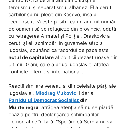
pentru NATO de a arăta că nu susține
terorismul și separatismul albanez. El a cerut
sârbilor să nu plece din Kosovo, însă a
recunoscut că este posibil ca un anumit număr
de oameni să se refugieze din provincie, odată
cu retragerea Armatei și Poliției. Draskovic a
cerut, și el, schimbări în guvernele sârb și
iugoslav, spunând că “acordul de pace este
actul de capitulare
al politicii dezastruoase din
ultimii 10 ani, care a adus Iugoslaviei atâtea
conflicte interne și internaționale.”
Reacții similare veneau și din celelalte părți ale
Iugoslaviei.
Miodrag Vukovic
, lider al
Partidului Democrat Socialist
din
Muntenegru
, atrăgea atenția să nu se piardă
ocazia pentru declanșarea schimbărilor
democratice în țară. “Sperăm că Serbia nu va