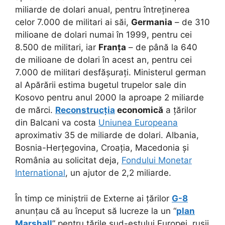
miliarde de dolari anual, pentru întreținerea
celor 7.000 de militari ai săi,
Germania
– de 310
milioane de dolari numai în 1999, pentru cei
8.500 de militari, iar
Franța
– de până la 640
de milioane de dolari în acest an, pentru cei
7.000 de militari desfășurați. Ministerul german
al Apărării estima bugetul trupelor sale din
Kosovo pentru anul 2000 la aproape 2 miliarde
de mărci.
Reconstrucția
economică
a țărilor
din Balcani va costa
Uniunea Europeana
aproximativ 35 de miliarde de dolari. Albania,
Bosnia-Herțegovina, Croația, Macedonia și
România au solicitat deja,
Fondului Monetar
International
, un ajutor de 2,2 miliarde.
În timp ce miniștrii de Externe ai țărilor
G-8
anunțau că au început să lucreze la un “
plan
Marshall
” pentru țările sud-estului Europei, rușii