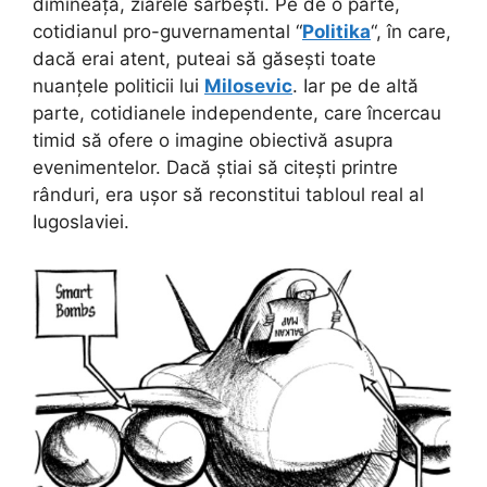
dimineață, ziarele sârbești. Pe de o parte,
cotidianul pro-guvernamental “
Politika
“, în care,
dacă erai atent, puteai să găsești toate
nuanțele politicii lui
Milosevic
. Iar pe de altă
parte, cotidianele independente, care încercau
timid să ofere o imagine obiectivă asupra
evenimentelor. Dacă știai să citești printre
rânduri, era ușor să reconstitui tabloul real al
Iugoslaviei.