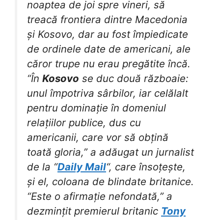
noaptea de joi spre vineri, să
treacă frontiera dintre Macedonia
și Kosovo, dar au fost împiedicate
de ordinele date de americani, ale
căror trupe nu erau pregătite încă.
“În
Kosovo
se duc două războaie:
unul împotriva sârbilor, iar celălalt
pentru dominație în domeniul
relațiilor publice, dus cu
americanii, care vor să obțină
toată gloria,” a adăugat un jurnalist
de la “
Daily Mail
“, care însoțește,
și el, coloana de blindate britanice.
“Este o afirmație nefondată,” a
dezmințit premierul britanic
Tony