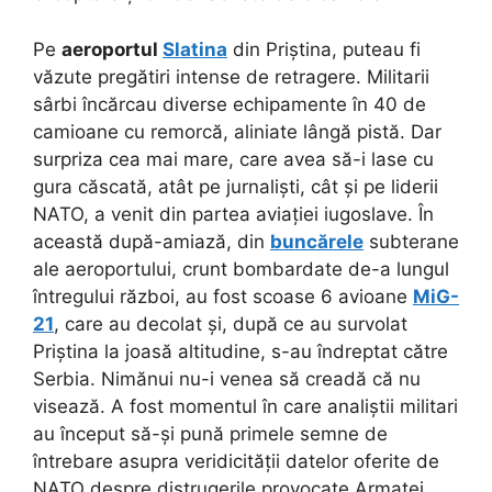
Pe
aeroportul
Slatina
din Priștina, puteau fi
văzute pregătiri intense de retragere. Militarii
sârbi încărcau diverse echipamente în 40 de
camioane cu remorcă, aliniate lângă pistă. Dar
surpriza cea mai mare, care avea să-i lase cu
gura căscată, atât pe jurnaliști, cât și pe liderii
NATO, a venit din partea aviației iugoslave. În
această după-amiază, din
buncărele
subterane
ale aeroportului, crunt bombardate de-a lungul
întregului război, au fost scoase 6 avioane
MiG-
21
, care au decolat și, după ce au survolat
Priștina la joasă altitudine, s-au îndreptat către
Serbia. Nimănui nu-i venea să creadă că nu
visează. A fost momentul în care analiștii militari
au început să-și pună primele semne de
întrebare asupra veridicității datelor oferite de
NATO despre distrugerile provocate Armatei