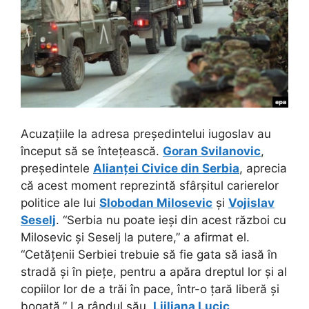
Acuzațiile la adresa președintelui iugoslav au
început să se întețească.
Goran Svilanovic
,
președintele
Alianței Civice din Serbia
, aprecia
că acest moment reprezintă sfârșitul carierelor
politice ale lui
Slobodan Milosevic
și
Vojislav
Seselj
. “Serbia nu poate ieși din acest război cu
Milosevic și Seselj la putere,” a afirmat el.
“Cetățenii Serbiei trebuie să fie gata să iasă în
stradă și în piețe, pentru a apăra dreptul lor și al
copiilor lor de a trăi în pace, într-o țară liberă și
bogată.” La rândul său,
Ljiljana Lucic
,