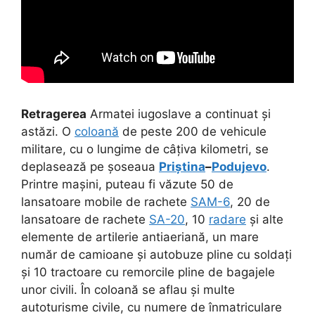
Retragerea
Armatei iugoslave a continuat și
astăzi. O
coloană
de peste 200 de vehicule
militare, cu o lungime de câțiva kilometri, se
deplasează pe șoseaua
Priștina
–
Podujevo
.
Printre mașini, puteau fi văzute 50 de
lansatoare mobile de rachete
SAM-6
, 20 de
lansatoare de rachete
SA-20
, 10
radare
și alte
elemente de artilerie antiaeriană, un mare
număr de camioane și autobuze pline cu soldați
și 10 tractoare cu remorcile pline de bagajele
unor civili. În coloană se aflau și multe
autoturisme civile, cu numere de înmatriculare