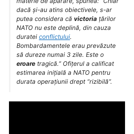
materie de apărare, spunea: “Chiar
dacă și-au atins obiectivele, s-ar
putea considera că
victoria
țărilor
NATO nu este deplină, din cauza
duratei
conflictului
.
Bombardamentele erau prevăzute
să dureze numai 3 zile. Este o
eroare
tragică.” Ofițerul a calificat
estimarea inițială a NATO pentru
durata operațiunii drept “rizibilă”.