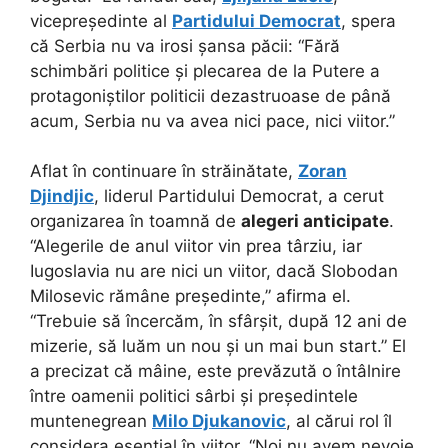
vicepreședinte al
Partidului Democrat
, spera
că Serbia nu va irosi șansa păcii: “Fără
schimbări politice și plecarea de la Putere a
protagoniștilor politicii dezastruoase de până
acum, Serbia nu va avea nici pace, nici viitor.”
Aflat în continuare în străinătate,
Zoran
Djindjic
, liderul Partidului Democrat, a cerut
organizarea în toamnă de
alegeri anticipate
.
“Alegerile de anul viitor vin prea târziu, iar
Iugoslavia nu are nici un viitor, dacă Slobodan
Milosevic rămâne președinte,” afirma el.
“Trebuie să încercăm, în sfârșit, după 12 ani de
mizerie, să luăm un nou și un mai bun start.” El
a precizat că mâine, este prevăzută o întâlnire
între oamenii politici sârbi și președintele
muntenegrean
Milo Djukanovic
, al cărui rol îl
considera esențial în viitor. “Noi nu avem nevoie