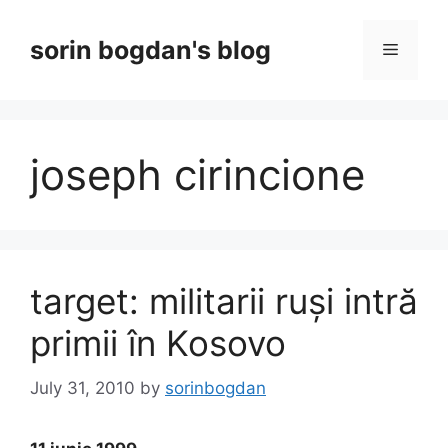
Skip
to
sorin bogdan's blog
Menu
content
joseph cirincione
target: militarii ruși intră
primii în Kosovo
July 31, 2010
by
sorinbogdan