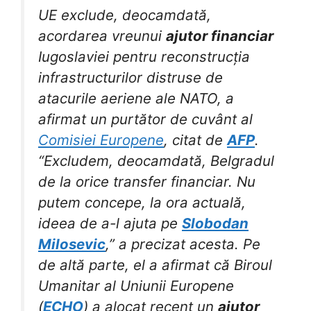
UE exclude, deocamdată,
acordarea vreunui
ajutor financiar
Iugoslaviei pentru reconstrucția
infrastructurilor distruse de
atacurile aeriene ale NATO, a
afirmat un purtător de cuvânt al
Comisiei Europene
, citat de
AFP
.
“Excludem, deocamdată, Belgradul
de la orice transfer financiar. Nu
putem concepe, la ora actuală,
ideea de a-l ajuta pe
Slobodan
Milosevic
,” a precizat acesta. Pe
de altă parte, el a afirmat că Biroul
Umanitar al Uniunii Europene
(
ECHO
) a alocat recent un
ajutor