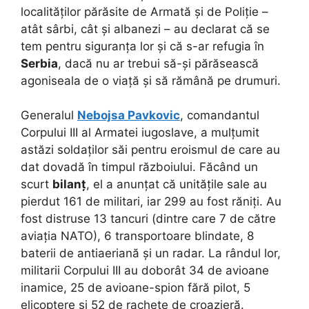
localităților părăsite de Armată și de Poliție –
atât sârbi, cât și albanezi – au declarat că se
tem pentru siguranța lor și că s-ar refugia în
Serbia
, dacă nu ar trebui să-și părăsească
agoniseala de o viață și să rămână pe drumuri.
Generalul
Nebojsa Pavkovic
, comandantul
Corpului III al Armatei iugoslave, a mulțumit
astăzi soldaților săi pentru eroismul de care au
dat dovadă în timpul războiului. Făcând un
scurt
bilanț
, el a anunțat că unitățile sale au
pierdut 161 de militari, iar 299 au fost răniți. Au
fost distruse 13 tancuri (dintre care 7 de către
aviația NATO), 6 transportoare blindate, 8
baterii de antiaeriană și un radar. La rândul lor,
militarii Corpului III au doborât 34 de avioane
inamice, 25 de avioane-spion fără pilot, 5
elicoptere și 52 de rachete de croazieră.