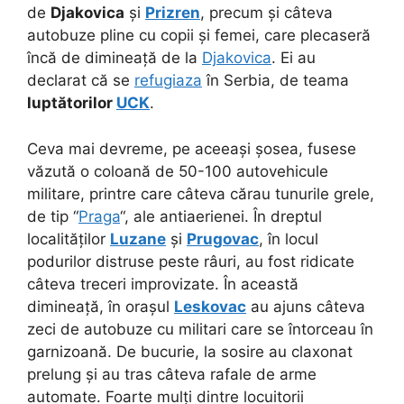
de
Djakovica
și
Prizren
, precum și câteva
autobuze pline cu copii și femei, care plecaseră
încă de dimineață de la
Djakovica
. Ei au
declarat că se
refugiaza
în Serbia, de teama
luptătorilor
UCK
.
Ceva mai devreme, pe aceeași șosea, fusese
văzută o coloană de 50-100 autovehicule
militare, printre care câteva cărau tunurile grele,
de tip “
Praga
“, ale antiaerienei. În dreptul
localităților
Luzane
și
Prugovac
, în locul
podurilor distruse peste râuri, au fost ridicate
câteva treceri improvizate. În această
dimineață, în orașul
Leskovac
au ajuns câteva
zeci de autobuze cu militari care se întorceau în
garnizoană. De bucurie, la sosire au claxonat
prelung și au tras câteva rafale de arme
automate. Foarte mulți dintre locuitorii