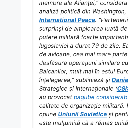
membre ale Alianței,” consider
analiză politică din Washington,
International Peace
. “Parteneri
surprinși de amploarea luată de 
putere militară foarte important
Iugoslaviei a durat 79 de zile. E
de avioane, cea mai mare parte 
desfășura operațiuni similare cu
Balcanilor, mult mai în estul Eu
înțelegerea,” subliniază și
Danie
Strategice și Internaționale (
CSI
au provocat
pagube considerabi
calitate de organizație militară.
opune
Uniunii Sovietice
și pent
este mulțumită că a rămas unită 