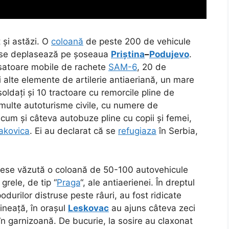
 și astăzi. O
coloană
de peste 200 de vehicule
i, se deplasează pe șoseaua
Priștina
–
Podujevo
.
nsatoare mobile de rachete
SAM-6
, 20 de
 alte elemente de artilerie antiaeriană, un mare
ldați și 10 tractoare cu remorcile pline de
i multe autoturisme civile, cu numere de
ecum și câteva autobuze pline cu copii și femei,
akovica
. Ei au declarat că se
refugiaza
în Serbia,
ese văzută o coloană de 50-100 autovehicule
grele, de tip “
Praga
“, ale antiaerienei. În dreptul
 podurilor distruse peste râuri, au fost ridicate
ineață, în orașul
Leskovac
au ajuns câteva zeci
în garnizoană. De bucurie, la sosire au claxonat