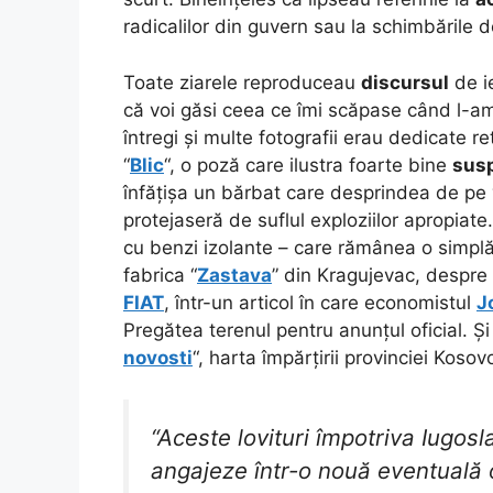
radicalilor din guvern sau la schimbările d
Toate ziarele reproduceau
discursul
de ie
că voi găsi ceea ce îmi scăpase când l-am ur
întregi și multe fotografii erau dedicate r
“
Blic
“, o poză care ilustra foarte bine
sus
înfățișa un bărbat care desprindea de pe v
protejaseră de suflul exploziilor apropiate
cu benzi izolante – care rămânea o simplă
fabrica “
Zastava
” din Kragujevac, despre c
FIAT
, într-un articol în care economistul
J
Pregătea terenul pentru anunțul oficial. Și
novosti
“, harta împărțirii provinciei Koso
“Aceste lovituri împotriva Iugos
angajeze într-o nouă eventuală o