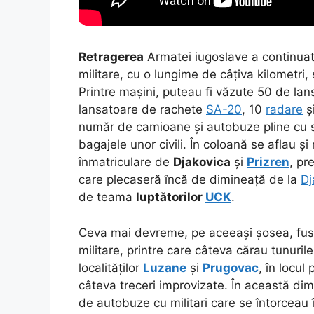
Retragerea
Armatei iugoslave a continuat
militare, cu o lungime de câțiva kilometr
Printre mașini, puteau fi văzute 50 de la
lansatoare de rachete
SA-20
, 10
radare
și
număr de camioane și autobuze pline cu so
bagajele unor civili. În coloană se aflau ș
înmatriculare de
Djakovica
și
Prizren
, pr
care plecaseră încă de dimineață de la
Dj
de teama
luptătorilor
UCK
.
Ceva mai devreme, pe aceeași șosea, fus
militare, printre care câteva cărau tunurile 
localităților
Luzane
și
Prugovac
, în locul
câteva treceri improvizate. În această dim
de autobuze cu militari care se întorceau 