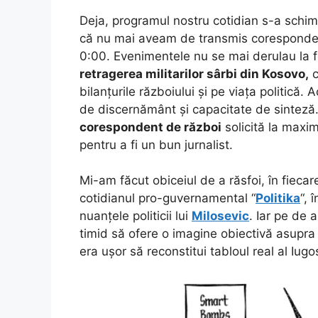
Deja, programul nostru cotidian s-a schim
că nu mai aveam de transmis coresponde
0:00. Evenimentele nu se mai derulau la fe
retragerea
militarilor sârbi din Kosovo,
c
bilanțurile războiului și pe viața politică
de discernământ și capacitate de sinteză.
corespondent de război
solicită la maxim
pentru a fi un bun jurnalist.
Mi-am făcut obiceiul de a răsfoi, în fiecar
cotidianul pro-guvernamental “
Politika
“, 
nuanțele politicii lui
Milosevic
. Iar pe de 
timid să ofere o imagine obiectivă asupra e
era ușor să reconstitui tabloul real al Iugos