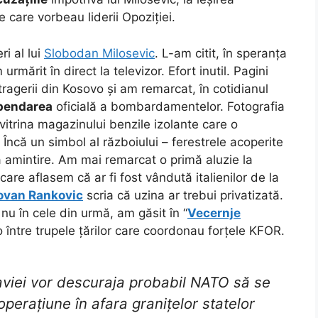
e care vorbeau liderii Opoziției.
ri al lui
Slobodan Milosevic
. L-am citit, în speranța
mărit în direct la televizor. Efort inutil. Pagini
etragerii din Kosovo și am remarcat, în cotidianul
pendarea
oficială a bombardamentelor. Fotografia
itrina magazinului benzile izolante care o
. Încă un simbol al războiului – ferestrele acoperite
 amintire. Am mai remarcat o primă aluzie la
are aflasem că ar fi fost vândută italienilor de la
ovan Rankovic
scria că uzina ar trebui privatizată.
 nu în cele din urmă, am găsit în “
Vecernje
vo între trupele țărilor care coordonau forțele KFOR.
laviei vor descuraja probabil NATO să se
perațiune în afara granițelor statelor