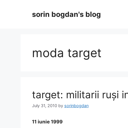
Skip
to
sorin bogdan's blog
content
moda target
target: militarii ruși 
July 31, 2010
by
sorinbogdan
11 iunie 1999