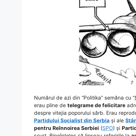
Numărul de azi din “Politika” semăna cu “
erau pline de
telegrame de felicitare
adre
despre vitejia poporului sârb. Erau reprod
Partidului Socialist din Serbia
și ale
Stân
pentru Reînnoirea Serbiei
(
SPO
) și
Parti
scurt. Bineînțeles că lipseau referirile la
a