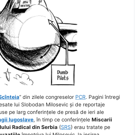
Scînteia
” din zilele congreselor
PCR
. Pagini întregi
sate lui Slobodan Milosevic și de reportaje
use pe larg conferințele de presă de ieri ale
gii Iugoslave
,
în timp ce conferințele
Miscarii
dului Radical din Serbia
(
SRS
) erau tratate pe
cuzațiile
împotriva lui Milosevic, la ieșirea