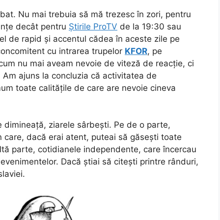
bat. Nu mai trebuia să mă trezesc în zori, pentru
nțe decât pentru
Știrile ProTV
de la 19:30 sau
l de rapid și accentul cădea în aceste zile pe
oncomitent cu intrarea trupelor
KFOR
, pe
. Acum nu mai aveam nevoie de viteză de reacție, ci
 Am ajuns la concluzia că activitatea de
um toate calitățile de care are nevoie cineva
e dimineață, ziarele sârbești. Pe de o parte,
în care, dacă erai atent, puteai să găsești toate
altă parte, cotidianele independente, care încercau
venimentelor. Dacă știai să citești printre rânduri,
laviei.