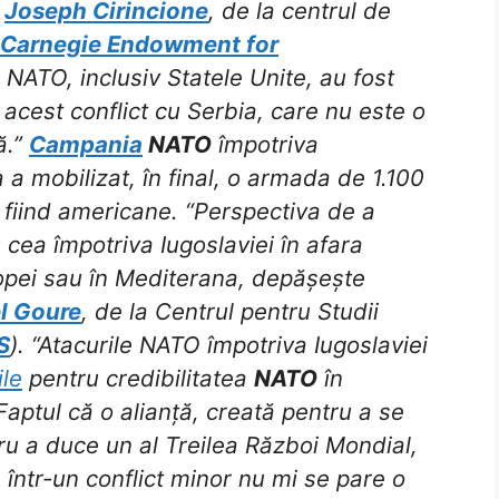
a
Joseph Cirincione
, de la centrul de
Carnegie Endowment for
i NATO, inclusiv Statele Unite, au fost
acest conflict cu Serbia, care nu este o
ă.”
Campania
NATO
împotriva
a a mobilizat, în final, o armada de 1.100
fiind americane. “Perspectiva de a
 cea împotriva Iugoslaviei în afara
ropei sau în Mediterana, depășește
l Goure
, de la Centrul pentru Studii
S
). “Atacurile NATO împotriva Iugoslaviei
le
pentru credibilitatea
NATO
în
 Faptul că o alianță, creată pentru a se
ru a duce un al Treilea Război Mondial,
într-un conflict minor nu mi se pare o