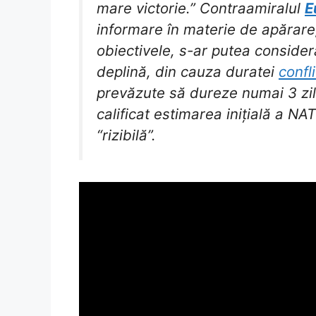
mare victorie.” Contraamiralul
E
informare în materie de apărare
obiectivele, s-ar putea conside
deplină, din cauza duratei
confli
prevăzute să dureze numai 3 zil
calificat estimarea inițială a NA
“rizibilă”.