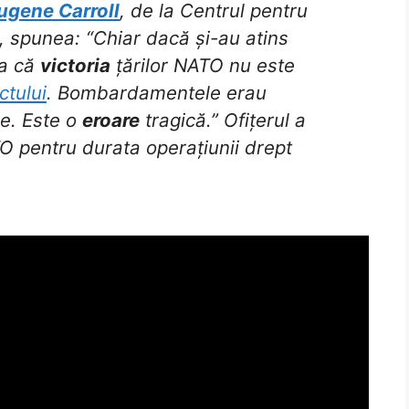
ugene Carroll
, de la Centrul pentru
, spunea: “Chiar dacă și-au atins
ra că
victoria
țărilor NATO nu este
ctului
. Bombardamentele erau
e. Este o
eroare
tragică.” Ofițerul a
TO pentru durata operațiunii drept