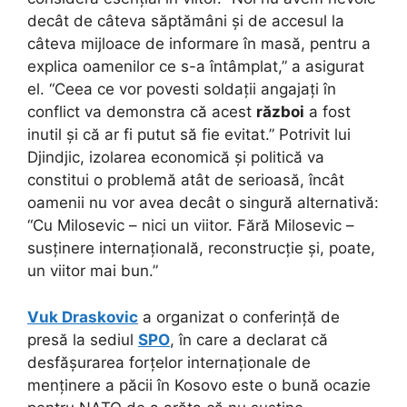
decât de câteva săptămâni și de accesul la
câteva mijloace de informare în masă, pentru a
explica oamenilor ce s-a întâmplat,” a asigurat
el. “Ceea ce vor povesti soldații angajați în
conflict va demonstra că acest
război
a fost
inutil și că ar fi putut să fie evitat.” Potrivit lui
Djindjic, izolarea economică și politică va
constitui o problemă atât de serioasă, încât
oamenii nu vor avea decât o singură alternativă:
“Cu Milosevic – nici un viitor. Fără Milosevic –
susținere internațională, reconstrucție și, poate,
un viitor mai bun.”
Vuk Draskovic
a organizat o conferință de
presă la sediul
SPO
, în care a declarat că
desfășurarea forțelor internaționale de
menținere a păcii în Kosovo este o bună ocazie