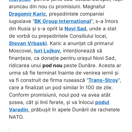
aruncau din nou cu promisiuni. Magnatul
Dragomir Karic
, președintele companiei
iugoslave “
BK Group International
“, s-a întors
din Rusia și s-a oprit la
Novi Sad
, unde a stat
de vorbă cu președintele Consiliului local,
Stevan Vrbaski
. Karic a anunțat că primarul
Moscovei,
Iuri Lujkov
, intenționează să
finanțeze, ca donație pentru orașul Novi Sad,
ridicarea unui
pod nou
peste Dunăre. Acesta ar
urma să fie terminat înainte de venirea iernii și
va fi construit de firma rusească “
Trans-Stroy
“,
care a finalizat un pod similar în 100 de zile.
Conform promisiunii, noul pod va avea atât
șosea, cât și linii ferate, și va înlocui
podul
Varadin
, prăbușit în apele Dunării de rachetele
NATO.