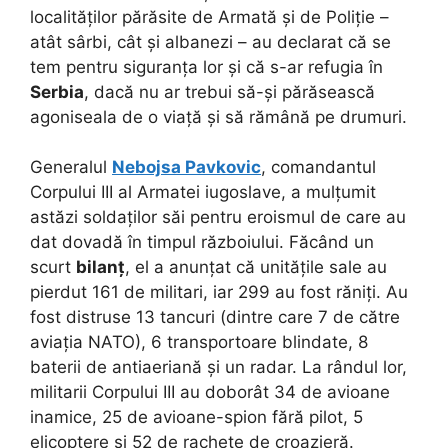
localităților părăsite de Armată și de Poliție –
atât sârbi, cât și albanezi – au declarat că se
tem pentru siguranța lor și că s-ar refugia în
Serbia
, dacă nu ar trebui să-și părăsească
agoniseala de o viață și să rămână pe drumuri.
Generalul
Nebojsa Pavkovic
, comandantul
Corpului III al Armatei iugoslave, a mulțumit
astăzi soldaților săi pentru eroismul de care au
dat dovadă în timpul războiului. Făcând un
scurt
bilanț
, el a anunțat că unitățile sale au
pierdut 161 de militari, iar 299 au fost răniți. Au
fost distruse 13 tancuri (dintre care 7 de către
aviația NATO), 6 transportoare blindate, 8
baterii de antiaeriană și un radar. La rândul lor,
militarii Corpului III au doborât 34 de avioane
inamice, 25 de avioane-spion fără pilot, 5
elicoptere și 52 de rachete de croazieră.