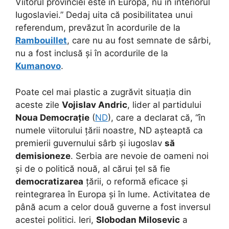
Viitorul provinciei este în Europa, nu în interiorul
Iugoslaviei.” Dedaj uita că posibilitatea unui
referendum, prevăzut în acordurile de la
Rambouillet
, care nu au fost semnate de sârbi,
nu a fost inclusă și în acordurile de la
Kumanovo
.
Poate cel mai plastic a zugrăvit situația din
aceste zile
Vojislav Andric
, lider al partidului
Noua Democrație
(
ND
), care a declarat că, “în
numele viitorului țării noastre, ND așteaptă ca
premierii guvernului sârb și iugoslav
să
demisioneze
. Serbia are nevoie de oameni noi
și de o politică nouă, al cărui țel să fie
democratizarea
țării, o reformă eficace și
reintegrarea în Europa și în lume. Activitatea de
până acum a celor două guverne a fost inversul
acestei politici. Ieri,
Slobodan Milosevic
a