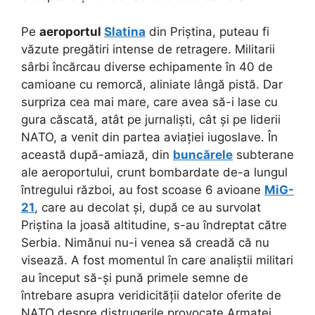
Pe
aeroportul
Slatina
din Priștina, puteau fi
văzute pregătiri intense de retragere. Militarii
sârbi încărcau diverse echipamente în 40 de
camioane cu remorcă, aliniate lângă pistă. Dar
surpriza cea mai mare, care avea să-i lase cu
gura căscată, atât pe jurnaliști, cât și pe liderii
NATO, a venit din partea aviației iugoslave. În
această după-amiază, din
buncărele
subterane
ale aeroportului, crunt bombardate de-a lungul
întregului război, au fost scoase 6 avioane
MiG-
21
, care au decolat și, după ce au survolat
Priștina la joasă altitudine, s-au îndreptat către
Serbia. Nimănui nu-i venea să creadă că nu
visează. A fost momentul în care analiștii militari
au început să-și pună primele semne de
întrebare asupra veridicității datelor oferite de
NATO despre distrugerile provocate Armatei