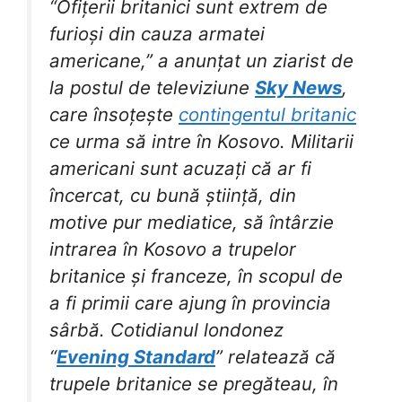
“Ofițerii britanici sunt extrem de
furioși din cauza armatei
americane,” a anunțat un ziarist de
la postul de televiziune
Sky News
,
care însoțește
contingentul britanic
ce urma să intre în Kosovo. Militarii
americani sunt acuzați că ar fi
încercat, cu bună știință, din
motive pur mediatice, să întârzie
intrarea în Kosovo a trupelor
britanice și franceze, în scopul de
a fi primii care ajung în provincia
sârbă. Cotidianul londonez
“
Evening Standard
” relatează că
trupele britanice se pregăteau, în