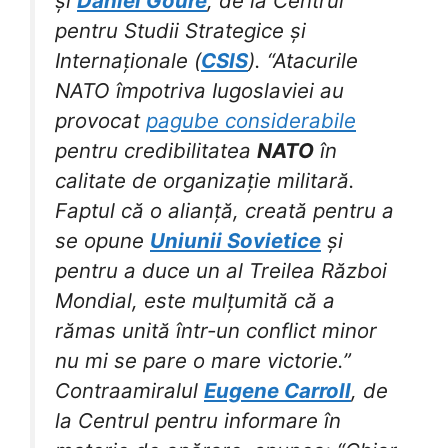
și
Daniel Goure
, de la Centrul
pentru Studii Strategice și
Internaționale (
CSIS
). “Atacurile
NATO împotriva Iugoslaviei au
provocat
pagube considerabile
pentru credibilitatea
NATO
în
calitate de organizație militară.
Faptul că o alianță, creată pentru a
se opune
Uniunii Sovietice
și
pentru a duce un al Treilea Război
Mondial, este mulțumită că a
rămas unită într-un conflict minor
nu mi se pare o mare victorie.”
Contraamiralul
Eugene Carroll
, de
la Centrul pentru informare în