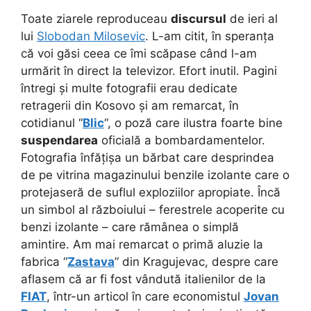
Toate ziarele reproduceau
discursul
de ieri al
lui
Slobodan Milosevic
. L-am citit, în speranța
că voi găsi ceea ce îmi scăpase când l-am
urmărit în direct la televizor. Efort inutil. Pagini
întregi și multe fotografii erau dedicate
retragerii din Kosovo și am remarcat, în
cotidianul “
Blic
“, o poză care ilustra foarte bine
suspendarea
oficială a bombardamentelor.
Fotografia înfățișa un bărbat care desprindea
de pe vitrina magazinului benzile izolante care o
protejaseră de suflul exploziilor apropiate. Încă
un simbol al războiului – ferestrele acoperite cu
benzi izolante – care rămânea o simplă
amintire. Am mai remarcat o primă aluzie la
fabrica “
Zastava
” din Kragujevac, despre care
aflasem că ar fi fost vândută italienilor de la
FIAT
, într-un articol în care economistul
Jovan