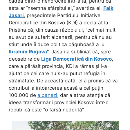
cădea dintr-o nenorocire într-alta, pentru că
asta ar însemna sfârșitul ei,” avertiza el.
Faik
Jasari
, președintele Partidului Inițiativei
Democratice din Kosovo (KDI) a declarat la
Priștina că, din cauza războiului, “cel mai mult
au avut de suferit albanezii, pentru că nu au
știut unde îi duce politica păguboasă a lui
Ibrahim Rugova
“. Jasari a subliniat că, spre
deosebire de
Liga Democratică din Kosovo
,
care a părăsit provincia, KDI a rămas și i-a
ajutat pe cei care nu s-au putut refugia în
străinătate. De această dată, el a promis că va
contribui la întoarcerea acasă a cel puțin
100.000 de
albanezi
, dar a atras atenția că
ideea transformării provinciei Kosovo într-o
republică este “o farsă nedorită”.