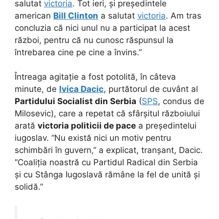
salutat
victoria
. Tot ieri, și președintele
american
Bill Clinton
a salutat
victoria
. Am tras
concluzia că nici unul nu a participat la acest
război, pentru că nu cunosc răspunsul la
întrebarea cine pe cine a învins.”
Întreaga agitație a fost potolită, în câteva
minute, de
Ivica Dacic
, purtătorul de cuvânt al
Partidului Socialist din Serbia
(
SPS
, condus de
Milosevic), care a repetat că sfârșitul războiului
arată
victoria politicii de pace
a președintelui
iugoslav. “Nu există nici un motiv pentru
schimbări în guvern,” a explicat, tranșant, Dacic.
“Coaliția noastră cu Partidul Radical din Serbia
și cu Stânga Iugoslavă rămâne la fel de unită și
solidă.”