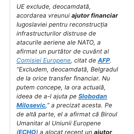
UE exclude, deocamdată,
acordarea vreunui
ajutor financiar
Iugoslaviei pentru reconstrucția
infrastructurilor distruse de
atacurile aeriene ale NATO, a
afirmat un purtător de cuvânt al
Comisiei Europene
, citat de
AFP
.
“Excludem, deocamdată, Belgradul
de la orice transfer financiar. Nu
putem concepe, la ora actuală,
ideea de a-l ajuta pe
Slobodan
Milosevic
,” a precizat acesta. Pe
de altă parte, el a afirmat că Biroul
Umanitar al Uniunii Europene
(
ECHO
) a alocat recent un
ajutor