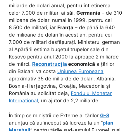
miliarde de dolari anual, pentru întreținerea
celor 7.000 de militari ai săi,
Germania
– de 310
milioane de dolari numai în 1999, pentru cei
8.500 de militari, iar
Franța
– de până la 640
de milioane de dolari în acest an, pentru cei
7.000 de militari desfășurați. Ministerul german
al Apărării estima bugetul trupelor sale din
Kosovo pentru anul 2000 la aproape 2 miliarde
de mărci.
Reconstrucția
economică
a țărilor
din Balcani va costa
Uniunea Europeana
aproximativ 35 de miliarde de dolari. Albania,
Bosnia-Herțegovina, Croația, Macedonia și
România au solicitat deja,
Fondului Monetar
International
, un ajutor de 2,2 miliarde.
În timp ce miniștrii de Externe ai țărilor
G-8
anunțau că au început să lucreze la un “
plan
Marshall
” pentru țările sud-estului Europei, rușii