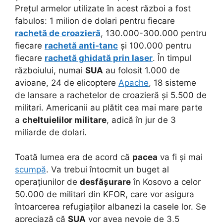
Prețul armelor utilizate în acest război a fost
fabulos: 1 milion de dolari pentru fiecare
rachetă de croazieră
, 130.000-300.000 pentru
fiecare
rachetă anti-tanc
și 100.000 pentru
fiecare
rachetă ghidată prin laser
. În timpul
războiului, numai
SUA
au folosit 1.000 de
avioane, 24 de elicoptere
Apache
, 18 sisteme
de lansare a rachetelor de croazieră și 5.500 de
militari. Americanii au plătit cea mai mare parte
a
cheltuielilor militare
, adică în jur de 3
miliarde de dolari.
Toată lumea era de acord că
pacea
va fi și mai
scumpă
. Va trebui întocmit un buget al
operațiunilor de
desfășurare
în Kosovo a celor
50.000 de militari din KFOR, care vor asigura
întoarcerea refugiaților albanezi la casele lor. Se
apreciază că
SUA
vor avea nevoie de 3,5