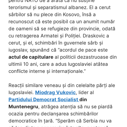
pentru NATO de a arăta că nu susține
terorismul și separatismul albanez. El a cerut
sârbilor să nu plece din Kosovo, însă a
recunoscut că este posibil ca un anumit număr
de oameni să se refugieze din provincie, odată
cu retragerea Armatei și Poliției. Draskovic a
cerut, și el, schimbări în guvernele sârb și
iugoslav, spunând că “acordul de pace este
actul de capitulare
al politicii dezastruoase din
ultimii 10 ani, care a adus Iugoslaviei atâtea
conflicte interne și internaționale.”
Reacții similare veneau și din celelalte părți ale
Iugoslaviei.
Miodrag Vukovic
, lider al
Partidului Democrat Socialist
din
Muntenegru
, atrăgea atenția să nu se piardă
ocazia pentru declanșarea schimbărilor
democratice în țară. “Sperăm că Serbia nu va