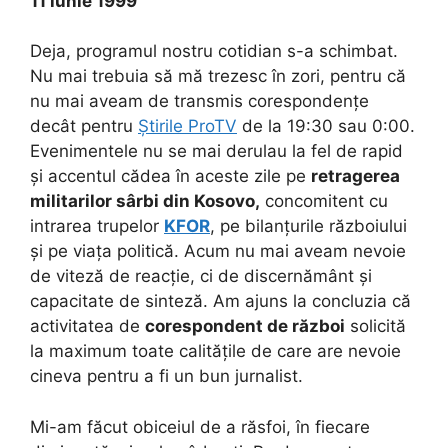
11 iunie 1999
Deja, programul nostru cotidian s-a schimbat.
Nu mai trebuia să mă trezesc în zori, pentru că
nu mai aveam de transmis corespondențe
decât pentru
Știrile ProTV
de la 19:30 sau 0:00.
Evenimentele nu se mai derulau la fel de rapid
și accentul cădea în aceste zile pe
retragerea
militarilor sârbi din Kosovo,
concomitent cu
intrarea trupelor
KFOR
, pe bilanțurile războiului
și pe viața politică. Acum nu mai aveam nevoie
de viteză de reacție, ci de discernământ și
capacitate de sinteză. Am ajuns la concluzia că
activitatea de
corespondent de război
solicită
la maximum toate calitățile de care are nevoie
cineva pentru a fi un bun jurnalist.
Mi-am făcut obiceiul de a răsfoi, în fiecare