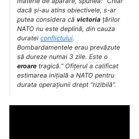
materie de apărare, spunea: “Chiar
dacă și-au atins obiectivele, s-ar
putea considera că
victoria
țărilor
NATO nu este deplină, din cauza
duratei
conflictului
.
Bombardamentele erau prevăzute
să dureze numai 3 zile. Este o
eroare
tragică.” Ofițerul a calificat
estimarea inițială a NATO pentru
durata operațiunii drept “rizibilă”.