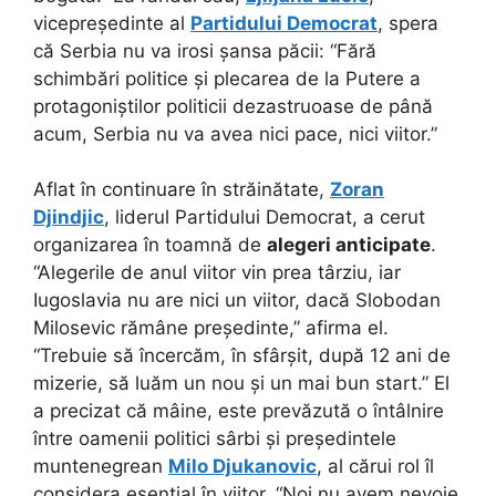
vicepreședinte al
Partidului Democrat
, spera
că Serbia nu va irosi șansa păcii: “Fără
schimbări politice și plecarea de la Putere a
protagoniștilor politicii dezastruoase de până
acum, Serbia nu va avea nici pace, nici viitor.”
Aflat în continuare în străinătate,
Zoran
Djindjic
, liderul Partidului Democrat, a cerut
organizarea în toamnă de
alegeri anticipate
.
“Alegerile de anul viitor vin prea târziu, iar
Iugoslavia nu are nici un viitor, dacă Slobodan
Milosevic rămâne președinte,” afirma el.
“Trebuie să încercăm, în sfârșit, după 12 ani de
mizerie, să luăm un nou și un mai bun start.” El
a precizat că mâine, este prevăzută o întâlnire
între oamenii politici sârbi și președintele
muntenegrean
Milo Djukanovic
, al cărui rol îl
considera esențial în viitor. “Noi nu avem nevoie