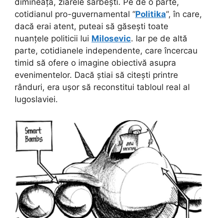
dimineață, ziarele sârbești. Pe de o parte,
cotidianul pro-guvernamental “
Politika
“, în care,
dacă erai atent, puteai să găsești toate
nuanțele politicii lui
Milosevic
. Iar pe de altă
parte, cotidianele independente, care încercau
timid să ofere o imagine obiectivă asupra
evenimentelor. Dacă știai să citești printre
rânduri, era ușor să reconstitui tabloul real al
Iugoslaviei.