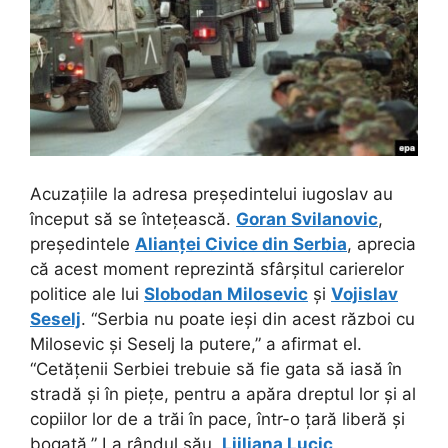
Acuzațiile la adresa președintelui iugoslav au
început să se întețească.
Goran Svilanovic
,
președintele
Alianței Civice din Serbia
, aprecia
că acest moment reprezintă sfârșitul carierelor
politice ale lui
Slobodan Milosevic
și
Vojislav
Seselj
. “Serbia nu poate ieși din acest război cu
Milosevic și Seselj la putere,” a afirmat el.
“Cetățenii Serbiei trebuie să fie gata să iasă în
stradă și în piețe, pentru a apăra dreptul lor și al
copiilor lor de a trăi în pace, într-o țară liberă și
bogată.” La rândul său,
Ljiljana Lucic
,