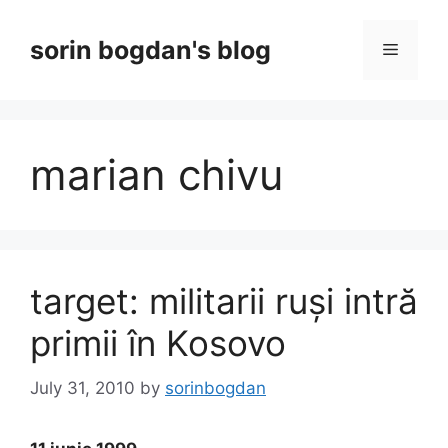
Skip
to
sorin bogdan's blog
Menu
content
marian chivu
target: militarii ruși intră
primii în Kosovo
July 31, 2010
by
sorinbogdan