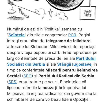
Numărul de azi din “Politika” semăna cu
“
Scînteia
” din zilele congreselor
PCR
. Pagini
întregi erau pline de
telegrame de felicitare
adresate lui Slobodan Milosevic și de reportaje
despre vitejia poporului sârb. Erau reproduse pe
larg conferințele de presă de ieri ale
Partidului
Socialist din Serbia
și ale
Stângii Iugoslave
,
în
timp ce conferințele
Miscarii pentru Reînnoirea
Serbiei
(
SPO
) și
Partidului Radical din Serbia
(
SRS
) erau tratate pe scurt. Bineînțeles că
lipseau referirile la
acuzațiile
împotriva lui
Milosevic, la ieșirea radicalilor din guvern sau la
schimbările de care vorbeau liderii Opoziției.