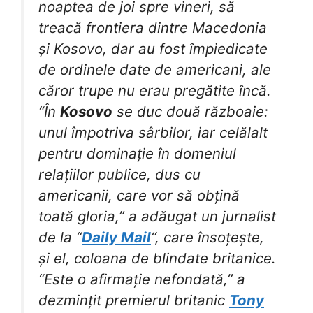
noaptea de joi spre vineri, să
treacă frontiera dintre Macedonia
și Kosovo, dar au fost împiedicate
de ordinele date de americani, ale
căror trupe nu erau pregătite încă.
“În
Kosovo
se duc două războaie:
unul împotriva sârbilor, iar celălalt
pentru dominație în domeniul
relațiilor publice, dus cu
americanii, care vor să obțină
toată gloria,” a adăugat un jurnalist
de la “
Daily Mail
“, care însoțește,
și el, coloana de blindate britanice.
“Este o afirmație nefondată,” a
dezmințit premierul britanic
Tony