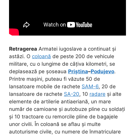
Retragerea
Armatei iugoslave a continuat și
astăzi. O
coloană
de peste 200 de vehicule
militare, cu o lungime de câțiva kilometri, se
deplasează pe șoseaua
Priștina
–
Podujevo
.
Printre mașini, puteau fi văzute 50 de
lansatoare mobile de rachete
SAM-6
, 20 de
lansatoare de rachete
SA-20
, 10
radare
și alte
elemente de artilerie antiaeriană, un mare
număr de camioane și autobuze pline cu soldați
și 10 tractoare cu remorcile pline de bagajele
unor civili. În coloană se aflau și multe
autoturisme civile, cu numere de înmatriculare