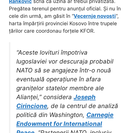
Rankovic
scria că uzina ar trebui privatizată.
Pregătea terenul pentru anunțul oficial. Și nu în
cele din urmă, am găsit în “
Vecernje novosti
“,
harta împărțirii provinciei Kosovo între trupele
țărilor care coordonau forțele KFOR.
“Aceste lovituri împotriva
Iugoslaviei vor descuraja probabil
NATO să se angajeze într-o nouă
eventuală operațiune în afara
granițelor statelor membre ale
Alianței,” considera
Joseph
Cirincione
, de la centrul de analiză
politică din Washington,
Carnegie
Endowment for International
Peace
. “Partenerii NATO, inclusiv