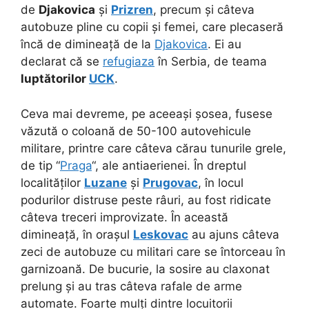
de
Djakovica
și
Prizren
, precum și câteva
autobuze pline cu copii și femei, care plecaseră
încă de dimineață de la
Djakovica
. Ei au
declarat că se
refugiaza
în Serbia, de teama
luptătorilor
UCK
.
Ceva mai devreme, pe aceeași șosea, fusese
văzută o coloană de 50-100 autovehicule
militare, printre care câteva cărau tunurile grele,
de tip “
Praga
“, ale antiaerienei. În dreptul
localităților
Luzane
și
Prugovac
, în locul
podurilor distruse peste râuri, au fost ridicate
câteva treceri improvizate. În această
dimineață, în orașul
Leskovac
au ajuns câteva
zeci de autobuze cu militari care se întorceau în
garnizoană. De bucurie, la sosire au claxonat
prelung și au tras câteva rafale de arme
automate. Foarte mulți dintre locuitorii