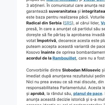
3 abțineri. În comunicatul care anunța rez
garantează
suveranitatea
și
integritatea
este baza pentru realizarea păcii. Voturil
Radical din Serbia
(
SRS
), al cărui lider,
Vo
presă, în care a anunțat că partidul său 
dorește să fie părtaș la aprobarea invadă
votat
împotrivă
, deoarece acesta este pla
puteam accepta această variantă de pace
Kosovo
înainte
de oprirea bombardamente
acordul de la
Rambouillet
, care nu a fos
Convorbirile dintre
Slobodan Milosevic
și
imediat după anunțarea rezultatului ședinț
Nici nu prea aveau ce să mai discute, di
responsabilitatea Parlamentului. Acesta l
și
aprobă
, la rândul său,
planul de pace
.
anunța această decizie istorică și s-a mu