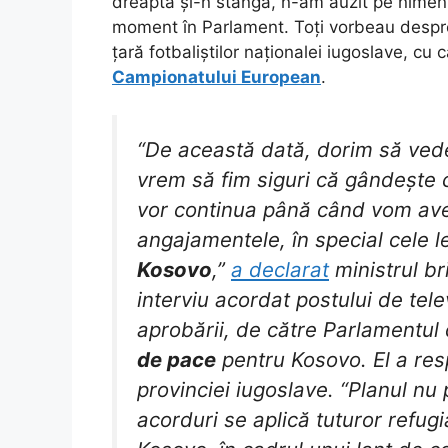
dreapta și-n stânga, n-am auzit pe nimen
moment în Parlament. Toți vorbeau despr
țară fotbaliștilor naționalei iugoslave, cu 
Campionatului European
.
“De această dată, dorim să ve
vrem să fim siguri că gândește c
vor continua până când vom ave
angajamentele, în special cele 
Kosovo
,”
a declarat
ministrul br
interviu acordat postului de tel
aprobării, de către Parlamentul
de pace
pentru Kosovo. El a resp
provinciei iugoslave. “Planul nu
acorduri se aplică tuturor refugiaț