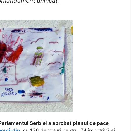
comandament unificat.”
Parlamentul Serbiei a aprobat planul de pace
nomîrdin
, cu 136 de voturi pentru, 74 împotrivă și