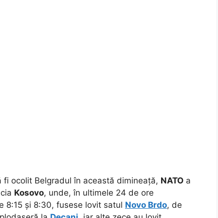
fi ocolit Belgradul în această dimineață,
NATO
a
ncia
Kosovo
, unde, în ultimele 24 de ore
re 8:15 și 8:30, fusese lovit satul
Novo Brdo
, de
xplodaseră la
Decani
, iar alte zece au lovit