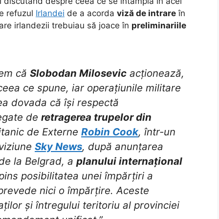
i discutând despre ceea ce se întâmpla în acel
e refuzul
Irlandei
de a acorda
viză de intrare
în
care irlandezii trebuiau să joace în
preliminariile
dem că
Slobodan Milosevic
acționează,
eea ce spune, iar operațiunile militare
a dovada că își respectă
legate de
retragerea trupelor din
itanic de Externe
Robin Cook
, într-un
eviziune
Sky News
, după anunțarea
 de la Belgrad, a
planului internațional
ins posibilitatea unei împărțiri a
 prevede nici o împărțire. Aceste
ilor și întregului teritoriu al provinciei