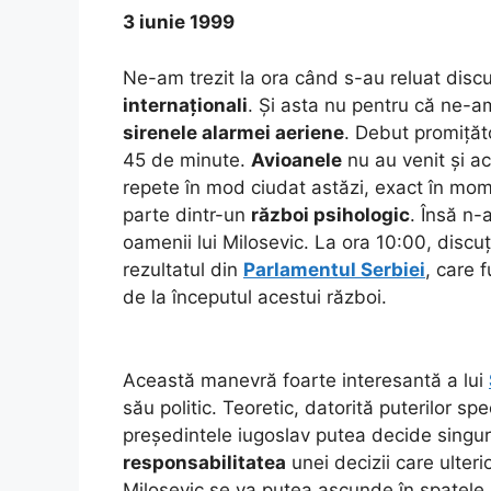
3 iunie 1999
Ne-am trezit la ora când s-au reluat discu
internaționali
. Și asta nu pentru că ne-am 
sirenele alarmei aeriene
. Debut promițăt
45 de minute.
Avioanele
nu au venit și a
repete în mod ciudat astăzi, exact în mom
parte dintr-un
război psihologic
. Însă n-
oamenii lui Milosevic. La ora 10:00, discuț
rezultatul din
Parlamentul Serbiei
, care 
de la începutul acestui război.
Această manevră foarte interesantă a lui
său politic. Teoretic, datorită puterilor sp
președintele iugoslav putea decide singur o
responsabilitatea
unei decizii care ulteri
Milosevic se va putea ascunde în spatele a