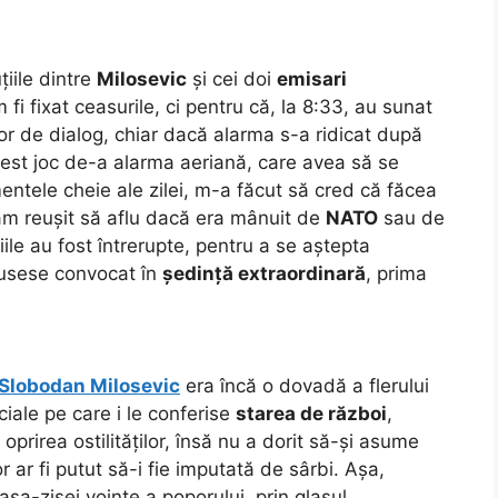
țiile dintre
Milosevic
și cei doi
emisari
fi fixat ceasurile, ci pentru că, la 8:33, au sunat
or de dialog, chiar dacă alarma s-a ridicat după
cest joc de-a alarma aeriană, care avea să se
entele cheie ale zilei, m-a făcut să cred că făcea
am reușit să aflu dacă era mânuit de
NATO
sau de
iile au fost întrerupte, pentru a se aștepta
fusese convocat în
ședință extraordinară
, prima
Slobodan Milosevic
era încă o dovadă a flerului
eciale pe care i le conferise
starea de război
,
prirea ostilităților, însă nu a dorit să-și asume
or ar fi putut să-i fie imputată de sârbi. Așa,
șa-zisei voințe a poporului, prin glasul