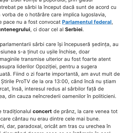
întrebat pe sârbi la început dacă sunt de acord cu
 vorba de o hotărâre care implica Iugoslavia,
e pace nu a fost convocat
Parlamentul federal
,
ntenegrului
, ci doar cel al
Serbiei
.
parlamentarii sârbi care își începuseră ședința, au
siunea s-a ținut cu ușile închise, doar
maginile transmise ulterior au fost foarte atent
supra liderilor Opoziției, pentru a sugera
 luată. Fiind o zi foarte importantă, am avut mult de
Știrile ProTV de la ora 13:00, când încă nu știam
at, însă, interesul redus al sârbilor față de
a, din cauza neîncrederii oamenilor în politicieni.
 tradiționalul
concert
de prânz, la care venea tot
e care cântau nu erau dintre cele mai bune.
i, dar, paradoxal, oricât am tras cu urechea în