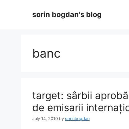
Skip
to
sorin bogdan's blog
content
banc
target: sârbii aprob
de emisarii internați
July 14, 2010
by
sorinbogdan