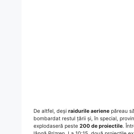
De altfel, deși
raidurile aeriene
păreau să 
bombardat restul țării și, în special, provi
explodaseră peste
200 de proiectile
. Înt
lângă Prizren. La 10:15, două proiectile e