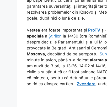
aproape identic cu cel al parlamentarilor,
garantarea suveranității și integrității ter
rezolvarea problemelor din Kosovo și Met
goale, după nici o lună de zile.
Vestea era foarte importantă și
ProTV
și-
specială
a
Știrilor
, la 14:30 (ora României
despre deciziile Parlamentului și a lui Mil
provocate la Belgrad. Ahtisaari și Cernom
Moscova
, decolând de pe aeroportul
Sur
minute în avion, până s-a ridicat
alarma a
am auzit de 3 ori, la 13:26, 14:02 și 14:
civile a susținut că ar fi fost avioane NA
că mințeau, pentru că detunăturile păreau
se ridica dinspre cartierul
Zvezdara
, und