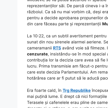
reprezentanților săi. De parcă cineva i-a 
războiul. Ca să nu mai vorbim că, deși era
pentru a decide aprobarea propunerilor d
din care făceau parte și reprezentanții
Mu
La 10:22, ca un subtil avertisment pentru 
sunat din nou sirenele alarmei aeriene.
Se
cameramanii
RTS
având voie să filmeze. I
cenzurate
, insistându-se în mod special a
contribuția lor la decizia care avea să fie
lucru. Prima transmisie am făcut-o pentru 
care este decizia Parlamentului. Am remarc
hotărârea care ar fi putut să le aducă pace
Era foarte cald, în
Trg Republike
începuse
mai puțină lume. E drept că nici formațiil
Terasele și cafenelele erau pline de oamen