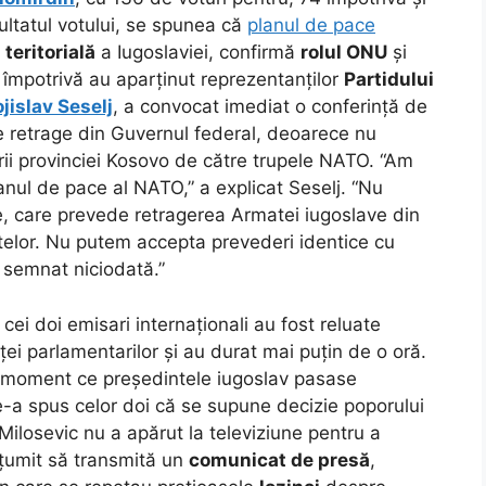
ultatul votului, se spunea că
planul de pace
 teritorială
a Iugoslaviei, confirmă
rolul ONU
și
e împotrivă au aparținut reprezentanților
Partidului
jislav Seselj
, a convocat imediat o conferință de
se retrage din Guvernul federal, deoarece nu
rii provinciei Kosovo de către trupele NATO. “Am
nul de pace al NATO,” a explicat Seselj. “Nu
, care prevede retragerea Armatei iugoslave din
lor. Nu putem accepta prevederi identice cu
t semnat niciodată.”
 cei doi emisari internaționali au fost reluate
ei parlamentarilor și au durat mai puțin de o oră.
n moment ce președintele iugoslav pasase
e-a spus celor doi că se supune decizie poporului
 Milosevic nu a apărut la televiziune pentru a
lțumit să transmită un
comunicat de presă
,