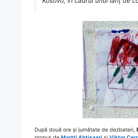
Kosovo, în cadrul unui lanț de 
După două ore și jumătate de dezbateri,
propus de
Martti Ahtisaari
și
Viktor Cer