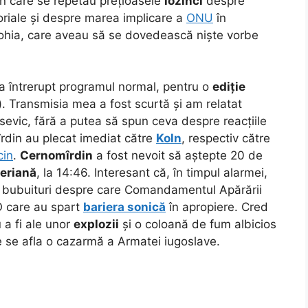
 în care se repetau prețioasele
lozinci
despre
itoriale și despre marea implicare a
ONU
în
ohia, care aveau să se dovedească niște vorbe
a întrerupt programul normal, pentru o
ediție
). Transmisia mea a fost scurtă și am relatat
osevic, fără a putea să spun ceva despre reacțiile
îrdin au plecat imediat către
Koln
, respectiv către
cin
.
Cernomîrdin
a fost nevoit să aștepte 20 de
eriană
, la 14:46. Interesant că, în timpul alarmei,
16, bubuituri despre care Comandamentul Apărării
TO care au spart
bariera sonică
în apropiere. Cred
 a fi ale unor
explozii
și o coloană de fum albicios
e se afla o cazarmă a Armatei iugoslave.