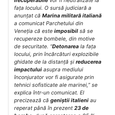
irecuperabile
vor fi neutralizate la
fața locului. O sursă judiciară a
anunțat că
Marina militară italiană
a comunicat Parchetului din
Veneția că este
imposibil
să se
recupereze bombele, din motive
de securitate. “
Detonarea
la fața
locului, prin încărcături explozibile
ghidate de la distanță și
reducerea
impactului
asupra mediului
înconjurator vor fi asigurate prin
tehnici sofisticate ale marinei,” se
explica într-un comunicat. El
precizează că
geniștii italieni
au
reperat până în prezent
23 de