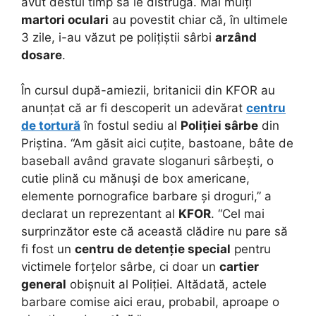
avut destul timp să le distrugă. Mai mulți
martori oculari
au povestit chiar că, în ultimele
3 zile, i-au văzut pe polițiștii sârbi
arzând
dosare
.
În cursul după-amiezii, britanicii din KFOR au
anunțat că ar fi descoperit un adevărat
centru
de tortură
în fostul sediu al
Poliției sârbe
din
Priștina. “Am găsit aici cuțite, bastoane, bâte de
baseball având gravate sloganuri sârbești, o
cutie plină cu mănuși de box americane,
elemente pornografice barbare și droguri,” a
declarat un reprezentant al
KFOR
. “Cel mai
surprinzător este că această clădire nu pare să
fi fost un
centru de detenție special
pentru
victimele forțelor sârbe, ci doar un
cartier
general
obișnuit al Poliției. Altădată, actele
barbare comise aici erau, probabil, aproape o