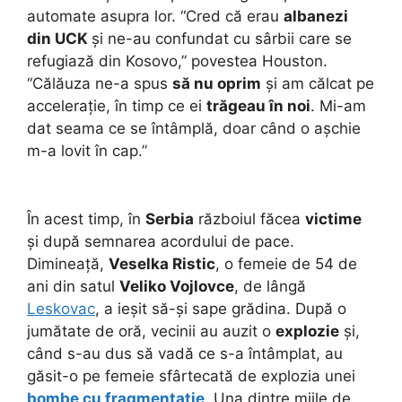
automate asupra lor. “Cred că erau
albanezi
din UCK
și ne-au confundat cu sârbii care se
refugiază din Kosovo,” povestea Houston.
“Călăuza ne-a spus
să nu oprim
și am călcat pe
accelerație, în timp ce ei
trăgeau în noi
. Mi-am
dat seama ce se întâmplă, doar când o așchie
m-a lovit în cap.”
În acest timp, în
Serbia
războiul făcea
victime
și după semnarea acordului de pace.
Dimineață,
Veselka Ristic
, o femeie de 54 de
ani din satul
Veliko Vojlovce
, de lângă
Leskovac
, a ieșit să-și sape grădina. După o
jumătate de oră, vecinii au auzit o
explozie
și,
când s-au dus să vadă ce s-a întâmplat, au
găsit-o pe femeie sfârtecată de explozia unei
bombe cu fragmentație
. Una dintre miile de