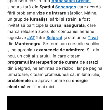
apăruseră cozi în fața
Ambasadei Greciei
,
singura țară din
Spațiul
Schengen
care acorda
fără probleme
vize de intrare
sârbilor. Mâine,
un grup de
jurnaliști
sârbi și străini a fost
invitat să participe la
cursa inaugurală
, care
marca reluarea zborurilor companiei aeriene
iugoslave
JAT
între
Belgrad
și stațiunea
Tivat
din
Muntenegru
. Se terminau cursurile școlilor
și se apropiau
examenele de admitere
. Și, din
nou, un colț al ziarului, în care citeam
programul întreruperilor de curent
de astăzi
din Belgrad, ne amintea de război. Iar pe pagina
următoare, citeam promisiunea că, în luna iulie,
problemele
de aprovizionare cu
energie
electrică
vor fi mai mici.