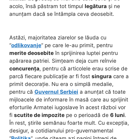
acolo, însă păstram tot timpul
legătura
și ne
anunțam dacă se întâmpla ceva deosebit.
Astăzi, majoritatea ziarelor se lăuda cu
“
odlikovanje
” pe care le-au primit, pentru
merite deosebite
în sprijinirea luptei pentru
apărarea patriei. Simțeam deja cum reînvie
concurența
, pentru că articolele erau scrise de
parcă fiecare publicație ar fi fost
singura
care a
primit decorație. Nu era o simplă medalie,
pentru că
Guvernul Serbiei
a anunțat că toate
mijloacele de informare în masă care au sprijinit
eforturile Armatei iugoslave în acest război vor
fi
scutite de impozite
pe o perioadă de
6 luni
.
În rest, știrile semănau foarte mult. Cu excepția,
desigur, a cotidianului pro-guvernamental
“
Politika
“, unde citeam azi pagini întregi de