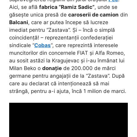
Aici, se află
fabrica “Ramiz Sadic”
, unde se
găsește unica presă de
caroserii de camion
din
Balcani
, care ar putea începe să lucreze
imediat pentru “Zastava”. Și – încă o simplă
coincidență! – reprezentanții confederației
sindicale “
Cobas
“, care reprezintă interesele
muncitorilor din concernele FIAT și Alfa Romeo,
au sosit astăzi la Kragujevac și i-au înmânat lui
Milan Beko o
donație
de 200.000 de mărci
germane pentru angajații de la “Zastava”. După
care au declarat că intenționează să mai
strângă, pentru a-i ajuta, încă 1 milion de marci.