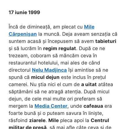
17 iunie 1999
Încă de dimineață, am plecat cu
Mile
Cărpenișan
la muncă. Deja aveam senzația că
suntem acasă și începusem să avem
tabieturi
și să lucrăm în
regim regulat
. După ce ne
trezeam, coboram să mâncăm ceva în
restaurantul hotelului, mai ales de când
directorul
Nelu Madjinca
își amintise să ne
spună că
micul dejun
este inclus în prețul
camerei. Nu știa nici el cum de
a uitat
atâtea
săptămâni să ne atragă atenția. După micul
dejun, de cele mai multe ori preferam să
mergem la
Media Center
, unde
cafeaua
era
foarte bună și o puteam savura în liniște,
răsfoind
ziarele
.
Mile
pleca apoi la
Centrul
militar de presă
, să mai afle câte ceva și de