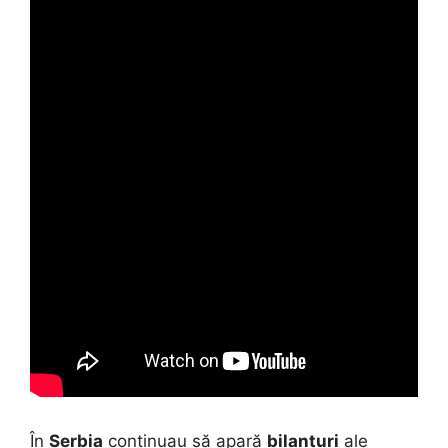
În
Serbia
continuau să apară
bilanțuri
ale