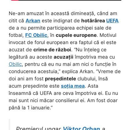
Ne-am amuzat în această dimineață, când am
citit că
Arkan
este indignat de
hotărârea
UEFA
de a nu permite participarea echipei sale de
fotbal,
FC Obilic
, în
cupele europene
. Motivul
invocat de forul european era faptul că el este
acuzat de
crime de război
. “Nu înțeleg ce
legătură au aceste
acuzații
împotriva mea cu
Obilic
, pentru că eu nu mai am nici o funcție în
conducerea acestuia,” explica Arkan. “Vreme de
doi ani am fost
președintele
clubului, însă
acum președinte este
soția mea
. Asta
înseamnă că UEFA are ceva împotriva ei. Eu nu
mai sunt nici măcar consilierul ei. Am fost doar
până la 1 ianuarie.”
Premierul ungar
Viktor Orban
a