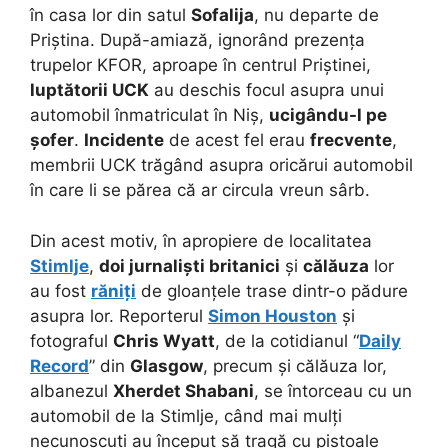
în casa lor din satul
Sofalija
, nu departe de
Priștina. După-amiază, ignorând prezența
trupelor KFOR, aproape în centrul Priștinei,
luptătorii UCK
au deschis focul asupra unui
automobil înmatriculat în Niș,
ucigându-l pe
șofer
.
Incidente
de acest fel erau
frecvente
,
membrii UCK trăgând asupra oricărui automobil
în care li se părea că ar circula vreun sârb.
Din acest motiv, în apropiere de localitatea
Stimlje
,
doi jurnaliști britanici
și
călăuza
lor
au fost
răniți
de gloanțele trase dintr-o pădure
asupra lor. Reporterul
Simon Houston
și
fotograful
Chris Wyatt
, de la cotidianul “
Daily
Record
” din
Glasgow
, precum și călăuza lor,
albanezul
Xherdet Shabani
, se întorceau cu un
automobil de la Stimlje, când mai mulți
necunoscuți au început să tragă cu pistoale