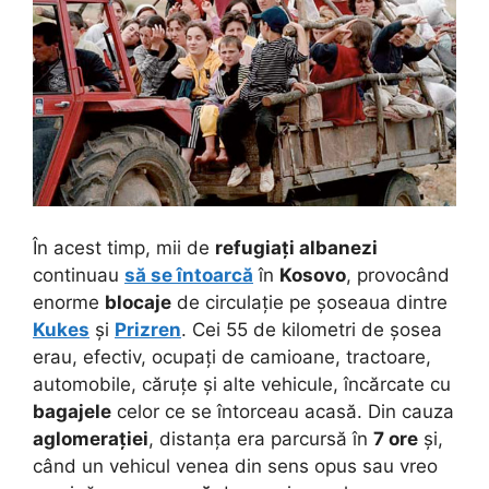
În acest timp, mii de
refugiați albanezi
continuau
să se întoarcă
în
Kosovo
, provocând
enorme
blocaje
de circulație pe șoseaua dintre
Kukes
și
Prizren
. Cei 55 de kilometri de șosea
erau, efectiv, ocupați de camioane, tractoare,
automobile, căruțe și alte vehicule, încărcate cu
bagajele
celor ce se întorceau acasă. Din cauza
aglomerației
, distanța era parcursă în
7 ore
și,
când un vehicul venea din sens opus sau vreo