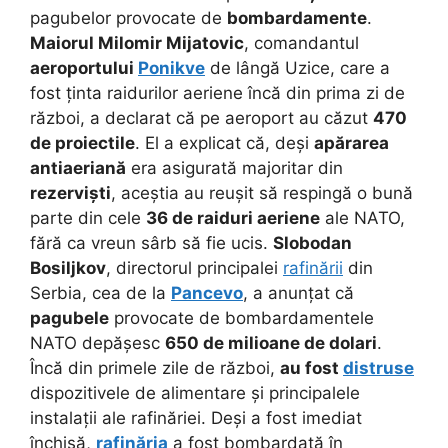
pagubelor provocate de
bombardamente
.
Maiorul Milomir Mijatovic
, comandantul
aeroportului
Ponikve
de lângă Uzice, care a
fost ținta raidurilor aeriene încă din prima zi de
război, a declarat că pe aeroport au căzut
470
de proiectile
. El a explicat că, deși
apărarea
antiaeriană
era asigurată majoritar din
rezerviști
, aceștia au reușit să respingă o bună
parte din cele
36 de raiduri aeriene
ale NATO,
fără ca vreun sârb să fie ucis.
Slobodan
Bosiljkov
, directorul principalei
rafinării
din
Serbia, cea de la
Pancevo
, a anunțat că
pagubele
provocate de bombardamentele
NATO depășesc
650 de milioane de dolari
.
Încă din primele zile de război,
au fost
distruse
dispozitivele de alimentare și principalele
instalații ale rafinăriei. Deși a fost imediat
închisă,
rafinăria
a fost bombardată în