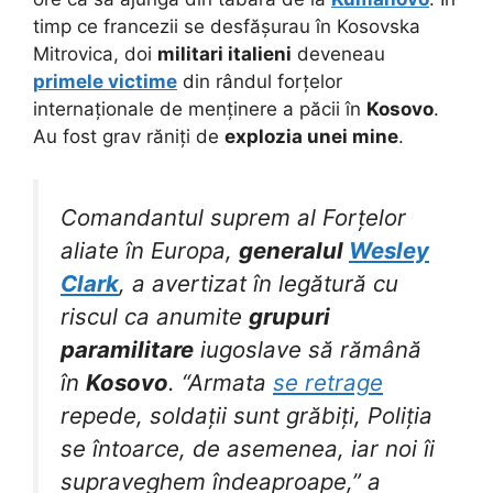
timp ce francezii se desfășurau în Kosovska
Mitrovica, doi
militari italieni
deveneau
primele victime
din rândul forțelor
internaționale de menținere a păcii în
Kosovo
.
Au fost grav răniți de
explozia unei mine
.
Comandantul suprem al Forțelor
aliate în Europa,
generalul
Wesley
Clark
, a avertizat în legătură cu
riscul ca anumite
grupuri
paramilitare
iugoslave să rămână
în
Kosovo
. “Armata
se retrage
repede, soldații sunt grăbiți, Poliția
se întoarce, de asemenea, iar noi îi
supraveghem îndeaproape,” a