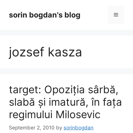
Skip
to
sorin bogdan's blog
Menu
content
jozsef kasza
target: Opoziția sârbă,
slabă și imatură, în fața
regimului Milosevic
September 2, 2010
by
sorinbogdan