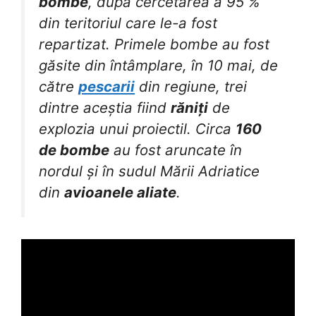
bombe
, după cercetarea a 95 %
din teritoriul care le-a fost
repartizat. Primele bombe au fost
găsite din întâmplare, în 10 mai, de
către
pescarii
din regiune, trei
dintre aceștia fiind
răniți
de
explozia unui proiectil. Circa
160
de bombe
au fost aruncate în
nordul și în sudul Mării Adriatice
din
avioanele aliate
.