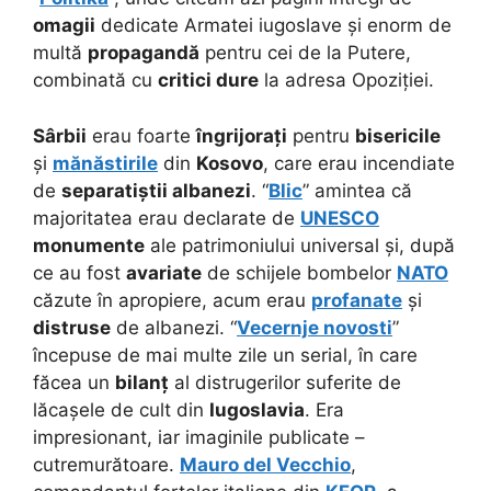
omagii
dedicate Armatei iugoslave și enorm de
multă
propagandă
pentru cei de la Putere,
combinată cu
critici dure
la adresa Opoziției.
Sârbii
erau foarte
îngrijorați
pentru
bisericile
și
mănăstirile
din
Kosovo
, care erau incendiate
de
separatiștii albanezi
.
“
Blic
” amintea că
majoritatea erau declarate de
UNESCO
monumente
ale patrimoniului universal și, după
ce au fost
avariate
de schijele bombelor
NATO
căzute în apropiere, acum erau
profanate
și
distruse
de albanezi. “
Vecernje novosti
”
începuse de mai multe zile un serial, în care
făcea un
bilanț
al distrugerilor suferite de
lăcașele de cult din
Iugoslavia
. Era
impresionant, iar imaginile publicate –
cutremurătoare.
Mauro del Vecchio
,