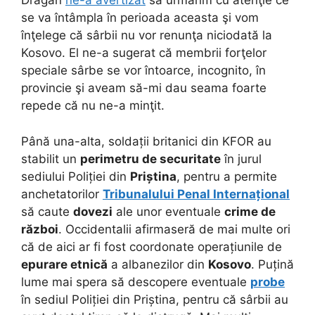
Dragan
ne-a avertizat
să urmărim cu atenţie ce
se va întâmpla în perioada aceasta şi vom
înţelege că sârbii nu vor renunţa niciodată la
Kosovo. El ne-a sugerat că membrii forţelor
speciale sârbe se vor întoarce, incognito, în
provincie şi aveam să-mi dau seama foarte
repede că nu ne-a minţit.
Până una-alta, soldații britanici din KFOR au
stabilit un
perimetru de securitate
în jurul
sediului Poliției din
Priștina
, pentru a permite
anchetatorilor
Tribunalului Penal Internațional
să caute
dovezi
ale unor eventuale
crime de
război
. Occidentalii afirmaseră de mai multe ori
că de aici ar fi fost coordonate operațiunile de
epurare etnică
a albanezilor din
Kosovo
. Puțină
lume mai spera să descopere eventuale
probe
în sediul Poliției din Priștina, pentru că sârbii au