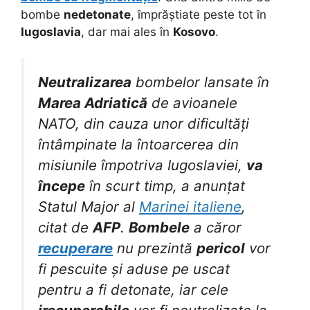
bombe
nedetonate
, împrăștiate peste tot în
Iugoslavia
, dar mai ales în
Kosovo
.
Neutralizarea
bombelor lansate în
Marea Adriatică
de avioanele
NATO, din cauza unor dificultăți
întâmpinate la întoarcerea din
misiunile împotriva Iugoslaviei,
va
începe
în scurt timp, a anunțat
Statul Major al
Marinei italiene
,
citat de
AFP
.
Bombele
a căror
recuperare
nu prezintă
pericol
vor
fi pescuite și aduse pe uscat
pentru a fi detonate, iar cele