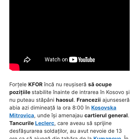
Forțele
KFOR
încă nu reușiseră
să ocupe
pozițiile
stabilite înainte de intrarea în Kosovo și
nu puteau stăpâni
haosul
.
Francezii
ajunseseră
abia azi dimineață la ora 8:00 în
Kosovska
Mitrovica
, unde își amenajau
cartierul general
.
Tancurile
Leclerc
, care aveau să sprijine
desfășurarea soldaților, au avut nevoie de 13
ore ca să ajungă din tabăra de la
Kumanovo
. În