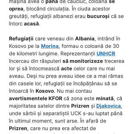
mașină avea o
pană
de cauciuc, coloana
se
oprea
, blocând circulația. În ciuda acestor
greutăți, refugiații albanezi erau
bucuroși
că se
întorc
acasă
.
Refugiații
care veneau din
Albania
, intrând în
Kosovo pe la
Morina
, formau o coloană de 30
de kilometri lungime. Reprezentanții
UNHCR
încercau din răsputeri
să monitorizeze
trecerea
lor și să întocmească
acte
celor care nu mai
aveau. Deși nu prea aveau idee ce a mai rămas
din casele lor, refugiații se încăpățânau să se
întoarcă în
Kosovo
. Nu mai contau
avertismentele KFOR
că zona este
minată
, că
majoritatea satelor dintre
Prizren
și
Djakovica
,
unde sârbii și separatiștii UCK s-au luptat până
în ultimul moment, sunt arse. În afară de
Prizren
, care nu prea era afectat de