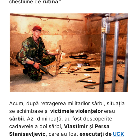
chestiune de
rutină
.”
Acum, după retragerea militarilor sârbi, situația
se schimbase și
victimele violențelor
erau
sârbii
. Azi-dimineață, au fost descoperite
cadavrele a doi sârbi,
Vlastimir
și
Persa
Stanisavljevic
, care au fost
executați de
UCK