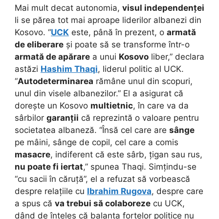
Mai mult decat autonomia,
visul independenței
li se părea tot mai aproape liderilor albanezi din
Kosovo. “
UCK
este, până în prezent, o
armată
de eliberare
și poate să se transforme într-o
armată de apărare
a unui
Kosovo
liber,” declara
astăzi
Hashim Thaqi
, liderul politic al UCK.
“
Autodeterminarea
rămâne unul din scopuri,
unul din visele albanezilor.” El a asigurat că
dorește un Kosovo
multietnic
, în care va da
sârbilor
garanții
că reprezintă o valoare pentru
societatea albaneză. “Însă cel care are
sânge
pe mâini, sânge de copil, cel care a comis
masacre
, indiferent că este sârb, țigan sau rus,
nu poate fi iertat
,” spunea Thaqi. Simțindu-se
“cu sacii în căruță”, el a refuzat să vorbească
despre relațiile cu
Ibrahim Rugova
, despre care
a spus că
va trebui să colaboreze
cu UCK,
dând de înțeles că balanța forțelor politice nu