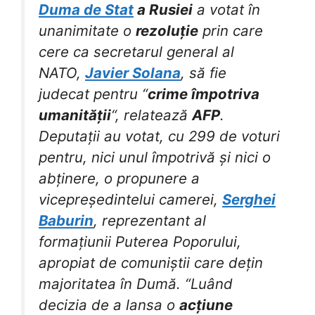
Duma de Stat
a Rusiei
a votat în
unanimitate o
rezoluție
prin care
cere ca secretarul general al
NATO,
Javier Solana
, să fie
judecat pentru “
crime împotriva
umanității
“, relatează
AFP
.
Deputații au votat, cu 299 de voturi
pentru, nici unul împotrivă și nici o
abținere, o propunere a
vicepreședintelui camerei,
Serghei
Baburin
, reprezentant al
formațiunii Puterea Poporului,
apropiat de comuniștii care dețin
majoritatea în Dumă. “Luând
decizia de a lansa o
acțiune