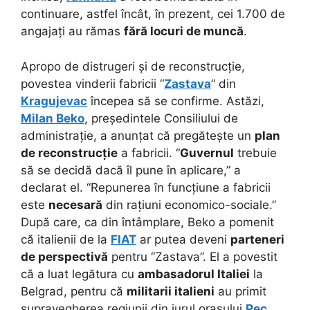
continuare, astfel încât, în prezent, cei 1.700 de
angajați au rămas
fără locuri de muncă
.
Apropo de distrugeri și de reconstrucție,
povestea vinderii fabricii “
Zastava
” din
Kragujevac
începea să se confirme. Astăzi,
Milan Beko
, președintele Consiliului de
administrație, a anunțat că pregătește un
plan
de reconstrucție
a fabricii. “
Guvernul
trebuie
să se decidă dacă îl pune în aplicare,” a
declarat el. “Repunerea în funcțiune a fabricii
este
necesară
din rațiuni economico-sociale.”
După care, ca din întâmplare, Beko a pomenit
că italienii de la
FIAT
ar putea deveni
parteneri
de perspectivă
pentru “Zastava”. El a povestit
că a luat legătura cu
ambasadorul Italiei
la
Belgrad, pentru că
militarii italieni
au primit
supravegherea regiunii din jurul orașului
Pec
.