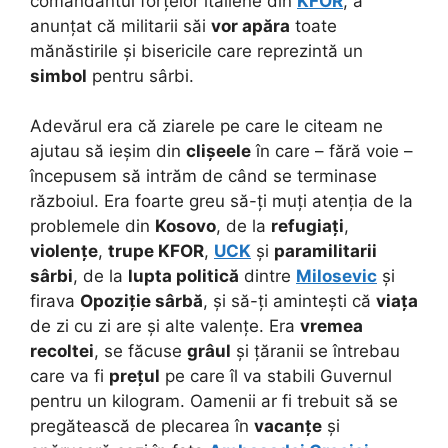
comandantul forțelor italiene din
KFOR
, a
anunțat că militarii săi
vor apăra
toate
mănăstirile și bisericile care reprezintă un
simbol
pentru sârbi.
Adevărul era că ziarele pe care le citeam ne
ajutau să ieșim din
clișeele
în care – fără voie –
începusem să intrăm de când se terminase
războiul. Era foarte greu să-ți muți atenția de la
problemele din
Kosovo
, de la
refugiați
,
violențe
,
trupe KFOR
,
UCK
și
paramilitarii
sârbi
, de la
lupta politică
dintre
Milosevic
și
firava
Opoziție sârbă
, și să-ți amintești că
viața
de zi cu zi are și alte valențe. Era
vremea
recoltei
, se făcuse
grâul
și țăranii se întrebau
care va fi
prețul
pe care îl va stabili Guvernul
pentru un kilogram. Oamenii ar fi trebuit să se
pregătească de plecarea în
vacanțe
și