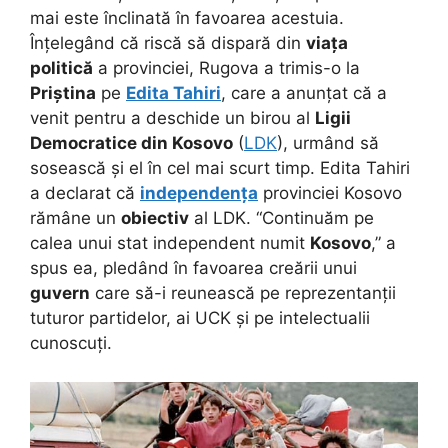
mai este înclinată în favoarea acestuia.
Înțelegând că riscă să dispară din
viața
politică
a provinciei, Rugova a trimis-o la
Priștina
pe
Edita Tahiri
, care a anunțat că a
venit pentru a deschide un birou al
Ligii
Democratice din Kosovo
(
LDK
), urmând să
sosească și el în cel mai scurt timp. Edita Tahiri
a declarat că
independența
provinciei Kosovo
rămâne un
obiectiv
al LDK. “Continuăm pe
calea unui stat independent numit
Kosovo
,” a
spus ea, pledând în favoarea creării unui
guvern
care să-i reunească pe reprezentanții
tuturor partidelor, ai UCK și pe intelectualii
cunoscuți.