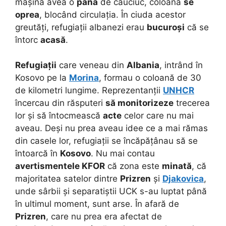
mașină avea o
pană
de cauciuc, coloana
se
oprea
, blocând circulația. În ciuda acestor
greutăți, refugiații albanezi erau
bucuroși
că se
întorc
acasă
.
Refugiații
care veneau din
Albania
, intrând în
Kosovo pe la
Morina
, formau o coloană de 30
de kilometri lungime. Reprezentanții
UNHCR
încercau din răsputeri
să monitorizeze
trecerea
lor și să întocmească
acte
celor care nu mai
aveau. Deși nu prea aveau idee ce a mai rămas
din casele lor, refugiații se încăpățânau să se
întoarcă în
Kosovo
. Nu mai contau
avertismentele KFOR
că zona este
minată
, că
majoritatea satelor dintre
Prizren
și
Djakovica
,
unde sârbii și separatiștii UCK s-au luptat până
în ultimul moment, sunt arse. În afară de
Prizren
, care nu prea era afectat de