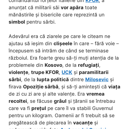
comandantul forțelor italiene din
KFOR
, a
anunțat că militarii săi
vor apăra
toate
mănăstirile și bisericile care reprezintă un
simbol
pentru sârbi.
Adevărul era că ziarele pe care le citeam ne
ajutau să ieșim din
clișeele
în care – fără voie –
începusem să intrăm de când se terminase
războiul. Era foarte greu să-ți muți atenția de la
problemele din
Kosovo
, de la
refugiați
,
violențe
,
trupe KFOR
,
UCK
și
paramilitarii
sârbi
, de la
lupta politică
dintre
Milosevic
și
firava
Opoziție sârbă
, și să-ți amintești că
viața
de zi cu zi are și alte valențe. Era
vremea
recoltei
, se făcuse
grâul
și țăranii se întrebau
care va fi
prețul
pe care îl va stabili Guvernul
pentru un kilogram. Oamenii ar fi trebuit să se
pregătească de plecarea în
vacanțe
și