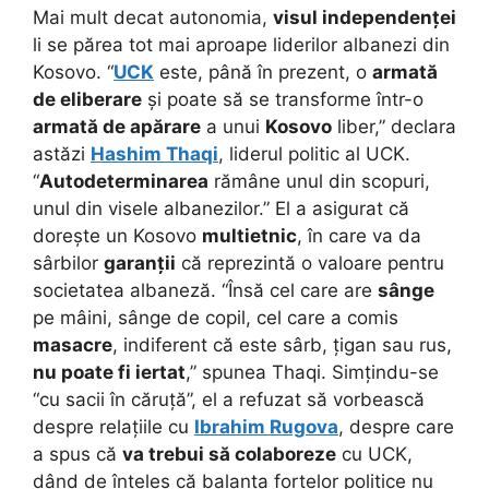
Mai mult decat autonomia,
visul independenței
li se părea tot mai aproape liderilor albanezi din
Kosovo. “
UCK
este, până în prezent, o
armată
de eliberare
și poate să se transforme într-o
armată de apărare
a unui
Kosovo
liber,” declara
astăzi
Hashim Thaqi
, liderul politic al UCK.
“
Autodeterminarea
rămâne unul din scopuri,
unul din visele albanezilor.” El a asigurat că
dorește un Kosovo
multietnic
, în care va da
sârbilor
garanții
că reprezintă o valoare pentru
societatea albaneză. “Însă cel care are
sânge
pe mâini, sânge de copil, cel care a comis
masacre
, indiferent că este sârb, țigan sau rus,
nu poate fi iertat
,” spunea Thaqi. Simțindu-se
“cu sacii în căruță”, el a refuzat să vorbească
despre relațiile cu
Ibrahim Rugova
, despre care
a spus că
va trebui să colaboreze
cu UCK,
dând de înțeles că balanța forțelor politice nu