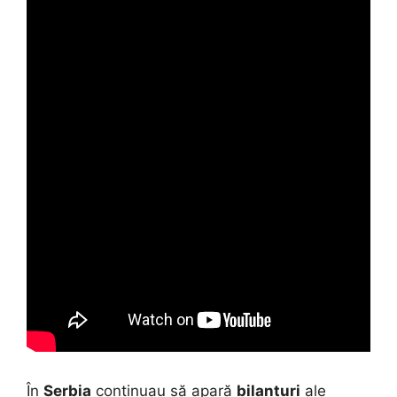
În
Serbia
continuau să apară
bilanțuri
ale