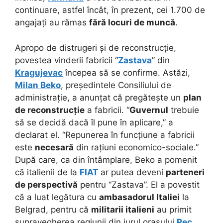
continuare, astfel încât, în prezent, cei 1.700 de
angajați au rămas
fără locuri de muncă
.
Apropo de distrugeri și de reconstrucție,
povestea vinderii fabricii “
Zastava
” din
Kragujevac
începea să se confirme. Astăzi,
Milan Beko
, președintele Consiliului de
administrație, a anunțat că pregătește un
plan
de reconstrucție
a fabricii. “
Guvernul
trebuie
să se decidă dacă îl pune în aplicare,” a
declarat el. “Repunerea în funcțiune a fabricii
este
necesară
din rațiuni economico-sociale.”
După care, ca din întâmplare, Beko a pomenit
că italienii de la
FIAT
ar putea deveni
parteneri
de perspectivă
pentru “Zastava”. El a povestit
că a luat legătura cu
ambasadorul Italiei
la
Belgrad, pentru că
militarii italieni
au primit
supravegherea regiunii din jurul orașului
Pec
.