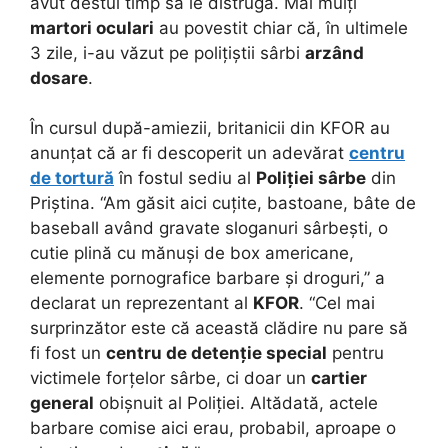
avut destul timp să le distrugă. Mai mulți
martori oculari
au povestit chiar că, în ultimele
3 zile, i-au văzut pe polițiștii sârbi
arzând
dosare
.
În cursul după-amiezii, britanicii din KFOR au
anunțat că ar fi descoperit un adevărat
centru
de tortură
în fostul sediu al
Poliției sârbe
din
Priștina. “Am găsit aici cuțite, bastoane, bâte de
baseball având gravate sloganuri sârbești, o
cutie plină cu mănuși de box americane,
elemente pornografice barbare și droguri,” a
declarat un reprezentant al
KFOR
. “Cel mai
surprinzător este că această clădire nu pare să
fi fost un
centru de detenție special
pentru
victimele forțelor sârbe, ci doar un
cartier
general
obișnuit al Poliției. Altădată, actele
barbare comise aici erau, probabil, aproape o