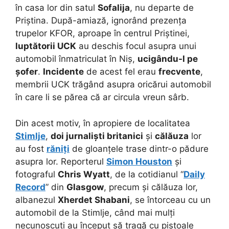
în casa lor din satul
Sofalija
, nu departe de
Priștina. După-amiază, ignorând prezența
trupelor KFOR, aproape în centrul Priștinei,
luptătorii UCK
au deschis focul asupra unui
automobil înmatriculat în Niș,
ucigându-l pe
șofer
.
Incidente
de acest fel erau
frecvente
,
membrii UCK trăgând asupra oricărui automobil
în care li se părea că ar circula vreun sârb.
Din acest motiv, în apropiere de localitatea
Stimlje
,
doi jurnaliști britanici
și
călăuza
lor
au fost
răniți
de gloanțele trase dintr-o pădure
asupra lor. Reporterul
Simon Houston
și
fotograful
Chris Wyatt
, de la cotidianul “
Daily
Record
” din
Glasgow
, precum și călăuza lor,
albanezul
Xherdet Shabani
, se întorceau cu un
automobil de la Stimlje, când mai mulți
necunoscuți au început să tragă cu pistoale