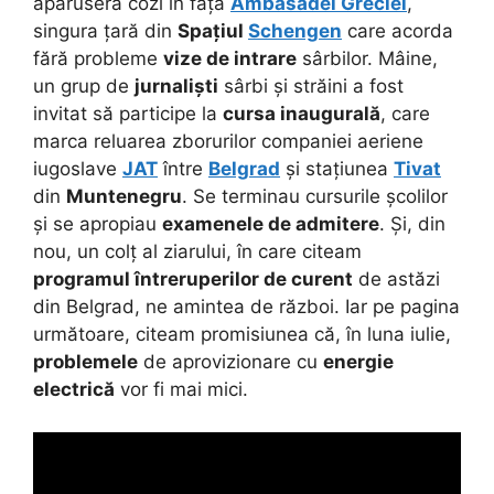
apăruseră cozi în fața
Ambasadei Greciei
,
singura țară din
Spațiul
Schengen
care acorda
fără probleme
vize de intrare
sârbilor. Mâine,
un grup de
jurnaliști
sârbi și străini a fost
invitat să participe la
cursa inaugurală
, care
marca reluarea zborurilor companiei aeriene
iugoslave
JAT
între
Belgrad
și stațiunea
Tivat
din
Muntenegru
. Se terminau cursurile școlilor
și se apropiau
examenele de admitere
. Și, din
nou, un colț al ziarului, în care citeam
programul întreruperilor de curent
de astăzi
din Belgrad, ne amintea de război. Iar pe pagina
următoare, citeam promisiunea că, în luna iulie,
problemele
de aprovizionare cu
energie
electrică
vor fi mai mici.