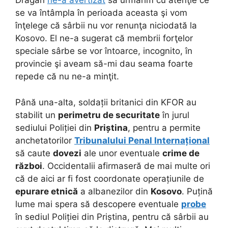
Dragan
ne-a avertizat
să urmărim cu atenţie ce
se va întâmpla în perioada aceasta şi vom
înţelege că sârbii nu vor renunţa niciodată la
Kosovo. El ne-a sugerat că membrii forţelor
speciale sârbe se vor întoarce, incognito, în
provincie şi aveam să-mi dau seama foarte
repede că nu ne-a minţit.
Până una-alta, soldații britanici din KFOR au
stabilit un
perimetru de securitate
în jurul
sediului Poliției din
Priștina
, pentru a permite
anchetatorilor
Tribunalului Penal Internațional
să caute
dovezi
ale unor eventuale
crime de
război
. Occidentalii afirmaseră de mai multe ori
că de aici ar fi fost coordonate operațiunile de
epurare etnică
a albanezilor din
Kosovo
. Puțină
lume mai spera să descopere eventuale
probe
în sediul Poliției din Priștina, pentru că sârbii au