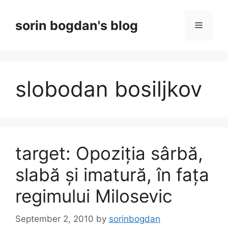
Skip
to
sorin bogdan's blog
Menu
content
slobodan bosiljkov
target: Opoziția sârbă,
slabă și imatură, în fața
regimului Milosevic
September 2, 2010
by
sorinbogdan