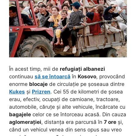
În acest timp, mii de
refugiați albanezi
continuau
să se întoarcă
în
Kosovo
, provocând
enorme
blocaje
de circulație pe șoseaua dintre
Kukes
și
Prizren
. Cei 55 de kilometri de șosea
erau, efectiv, ocupați de camioane, tractoare,
automobile, căruțe și alte vehicule, încărcate cu
bagajele
celor ce se întorceau acasă. Din cauza
aglomerației
, distanța era parcursă în
7 ore
și,
când un vehicul venea din sens opus sau vreo