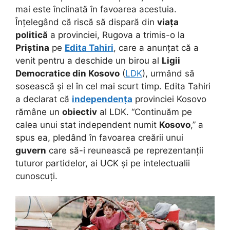
mai este înclinată în favoarea acestuia.
Înțelegând că riscă să dispară din
viața
politică
a provinciei, Rugova a trimis-o la
Priștina
pe
Edita Tahiri
, care a anunțat că a
venit pentru a deschide un birou al
Ligii
Democratice din Kosovo
(
LDK
), urmând să
sosească și el în cel mai scurt timp. Edita Tahiri
a declarat că
independența
provinciei Kosovo
rămâne un
obiectiv
al LDK. “Continuăm pe
calea unui stat independent numit
Kosovo
,” a
spus ea, pledând în favoarea creării unui
guvern
care să-i reunească pe reprezentanții
tuturor partidelor, ai UCK și pe intelectualii
cunoscuți.