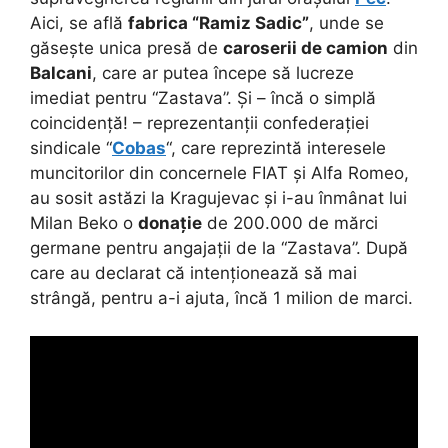
Aici, se află
fabrica “Ramiz Sadic”
, unde se
găsește unica presă de
caroserii de camion
din
Balcani
, care ar putea începe să lucreze
imediat pentru “Zastava”. Și – încă o simplă
coincidență! – reprezentanții confederației
sindicale “
Cobas
“, care reprezintă interesele
muncitorilor din concernele FIAT și Alfa Romeo,
au sosit astăzi la Kragujevac și i-au înmânat lui
Milan Beko o
donație
de 200.000 de mărci
germane pentru angajații de la “Zastava”. După
care au declarat că intenționează să mai
strângă, pentru a-i ajuta, încă 1 milion de marci.