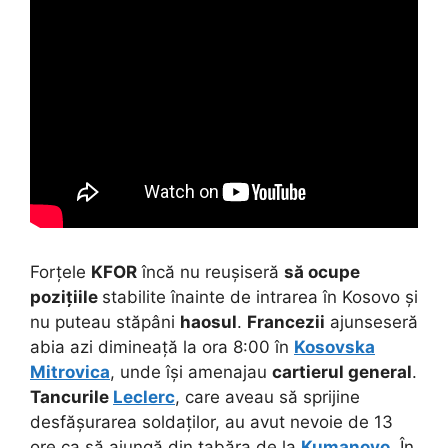
Forțele
KFOR
încă nu reușiseră
să ocupe
pozițiile
stabilite înainte de intrarea în Kosovo și
nu puteau stăpâni
haosul
.
Francezii
ajunseseră
abia azi dimineață la ora 8:00 în
Kosovska
Mitrovica
, unde își amenajau
cartierul general
.
Tancurile
Leclerc
, care aveau să sprijine
desfășurarea soldaților, au avut nevoie de 13
ore ca să ajungă din tabăra de la
Kumanovo
. În