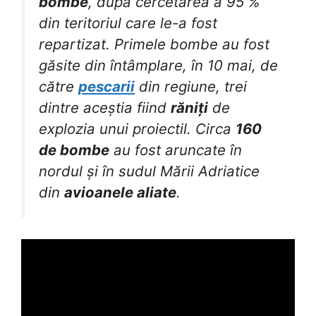
bombe
, după cercetarea a 95 %
din teritoriul care le-a fost
repartizat. Primele bombe au fost
găsite din întâmplare, în 10 mai, de
către
pescarii
din regiune, trei
dintre aceștia fiind
răniți
de
explozia unui proiectil. Circa
160
de bombe
au fost aruncate în
nordul și în sudul Mării Adriatice
din
avioanele aliate
.