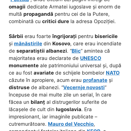
omagii
dedicate Armatei iugoslave și enorm de
multă
propagandă
pentru cei de la Putere,
combinată cu
critici dure
la adresa Opoziției.
Sârbii
erau foarte
îngrijorați
pentru
bisericile
și
mănăstirile
din
Kosovo
, care erau incendiate
de
separatiștii albanezi
.
“
Blic
” amintea că
majoritatea erau declarate de
UNESCO
monumente
ale patrimoniului universal și, după
ce au fost
avariate
de schijele bombelor
NATO
căzute în apropiere, acum erau
profanate
și
distruse
de albanezi. “
Vecernje novosti
”
începuse de mai multe zile un serial, în care
făcea un
bilanț
al distrugerilor suferite de
lăcașele de cult din
Iugoslavia
. Era
impresionant, iar imaginile publicate –
cutremurătoare.
Mauro del Vecchio
,