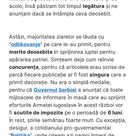
acolo, însă păstram tot timpul
legătura
și ne
anunțam dacă se întâmpla ceva deosebit.
Astăzi, majoritatea ziarelor se lăuda cu
“
odlikovanje
” pe care le-au primit, pentru
merite deosebite
în sprijinirea luptei pentru
apărarea patriei. Simțeam deja cum reînvie
concurența
, pentru că articolele erau scrise de
parcă fiecare publicație ar fi fost
singura
care a
primit decorație. Nu era o simplă medalie,
pentru că
Guvernul Serbiei
a anunțat că toate
mijloacele de informare în masă care au sprijinit
eforturile Armatei iugoslave în acest război vor
fi
scutite de impozite
pe o perioadă de
6 luni
.
În rest, știrile semănau foarte mult. Cu excepția,
desigur, a cotidianului pro-guvernamental
“
Politika
“, unde citeam azi pagini întregi de