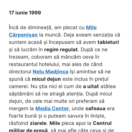
17 iunie 1999
Încă de dimineață, am plecat cu
Mile
Cărpenișan
la muncă. Deja aveam senzația că
suntem acasă și începusem să avem
tabieturi
și să lucrăm în
regim regulat
. După ce ne
trezeam, coboram să mâncăm ceva în
restaurantul hotelului, mai ales de când
directorul
Nelu Madjinca
își amintise să ne
spună că
micul dejun
este inclus în prețul
camerei. Nu știa nici el cum de
a uitat
atâtea
săptămâni să ne atragă atenția. După micul
dejun, de cele mai multe ori preferam să
mergem la
Media Center
, unde
cafeaua
era
foarte bună și o puteam savura în liniște,
răsfoind
ziarele
.
Mile
pleca apoi la
Centrul
militar de presă
, să mai afle câte ceva și de