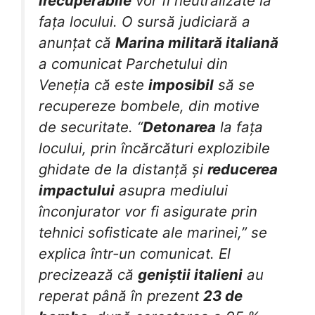
irecuperabile
vor fi neutralizate la
fața locului. O sursă judiciară a
anunțat că
Marina militară italiană
a comunicat Parchetului din
Veneția că este
imposibil
să se
recupereze bombele, din motive
de securitate. “
Detonarea
la fața
locului, prin încărcături explozibile
ghidate de la distanță și
reducerea
impactului
asupra mediului
înconjurator vor fi asigurate prin
tehnici sofisticate ale marinei,” se
explica într-un comunicat. El
precizează că
geniștii italieni
au
reperat până în prezent
23 de