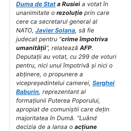
Duma de Stat
a Rusiei
a votat în
unanimitate o
rezoluție
prin care
cere ca secretarul general al
NATO,
Javier Solana
, să fie
judecat pentru “
crime împotriva
umanității
“, relatează
AFP
.
Deputații au votat, cu 299 de voturi
pentru, nici unul împotrivă și nici o
abținere, o propunere a
vicepreședintelui camerei,
Serghei
Baburin
, reprezentant al
formațiunii Puterea Poporului,
apropiat de comuniștii care dețin
majoritatea în Dumă. “Luând
decizia de a lansa o
acțiune