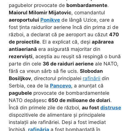
pagubelor provocate de
bombardamente
.
Maiorul Milomir Mijatovic
, comandantul
aeroportului
Ponikve
de lângă Uzice, care a
fost ținta raidurilor aeriene încă din prima zi de
război, a declarat că pe aeroport au căzut
470
de proiectile
. El a explicat că, deși
apărarea
antiaeriană
era asigurată majoritar din
rezerviști
, aceștia au reușit să respingă o bună
parte din cele
36 de raiduri aeriene
ale NATO,
fără ca vreun sârb să fie ucis.
Slobodan
Bosiljkov
, directorul principalei
rafinării
din
Serbia, cea de la
Pancevo
, a anunțat că
pagubele
provocate de bombardamentele
NATO depășesc
650 de milioane de dolari
.
Încă din primele zile de război,
au fost
distruse
dispozitivele de alimentare și principalele
instalații ale rafinăriei. Deși a fost imediat
închisă,
rafinăria
a fost bombardată în