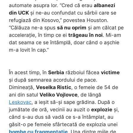
automate asupra lor. “Cred că erau
albanezi
din UCK
și ne-au confundat cu sârbii care se
refugiază din Kosovo,” povestea Houston.
“Călăuza ne-a spus
să nu oprim
și am călcat pe
accelerație, în timp ce ei
trăgeau în noi
. Mi-am
dat seama ce se întâmplă, doar când o așchie
m-a lovit în cap.”
În acest timp, în
Serbia
războiul făcea
victime
și după semnarea acordului de pace.
Dimineață,
Veselka Ristic
, o femeie de 54 de
ani din satul
Veliko Vojlovce
, de lângă
Leskovac
, a ieșit să-și sape grădina. După o
jumătate de oră, vecinii au auzit o
explozie
și,
când s-au dus să vadă ce s-a întâmplat, au
găsit-o pe femeie sfârtecată de explozia unei
bombe cu fragmentație
. Una dintre miile de