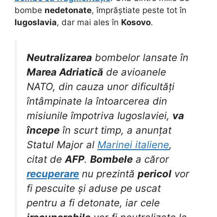
bombe
nedetonate
, împrăștiate peste tot în
Iugoslavia
, dar mai ales în
Kosovo
.
Neutralizarea
bombelor lansate în
Marea Adriatică
de avioanele
NATO, din cauza unor dificultăți
întâmpinate la întoarcerea din
misiunile împotriva Iugoslaviei,
va
începe
în scurt timp, a anunțat
Statul Major al
Marinei italiene
,
citat de
AFP
.
Bombele
a căror
recuperare
nu prezintă
pericol
vor
fi pescuite și aduse pe uscat
pentru a fi detonate, iar cele