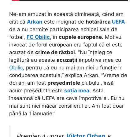
Ne-am amuzat în această dimineață, când am
citit că
Arkan
este indignat de
hotărârea
UEFA
de a nu permite participarea echipei sale de
fotbal,
FC Obilic
, în
cupele europene
. Motivul
invocat de forul european era faptul că el este
acuzat de
crime de război
. “Nu înțeleg ce
legătură au aceste
acuzații
împotriva mea cu
Obilic
, pentru că eu nu mai am nici o funcție în
conducerea acestuia,” explica Arkan. “Vreme de
doi ani am fost
președintele
clubului, însă
acum președinte este
soția mea
. Asta
înseamnă că UEFA are ceva împotriva ei. Eu nu
mai sunt nici măcar consilierul ei. Am fost doar
până la 1 ianuarie.”
Premierul ungar
Viktor Orban
a