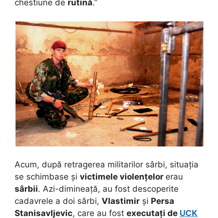
chestiune de
rutină
.”
Acum, după retragerea militarilor sârbi, situația
se schimbase și
victimele violențelor
erau
sârbii
. Azi-dimineață, au fost descoperite
cadavrele a doi sârbi,
Vlastimir
și
Persa
Stanisavljevic
, care au fost
executați de
UCK