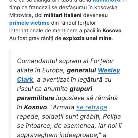
timp ce francezii se desfășurau în Kosovska
Mitrovica, doi
militari italieni
deveneau
primele victime
din rândul forțelor
internaționale de menținere a păcii în
Kosovo
.
Au fost grav răniți de
explozia unei mine
.
Comandantul suprem al Forțelor
aliate în Europa,
generalul
Wesley
Clark
, a avertizat în legătură cu
riscul ca anumite
grupuri
paramilitare
iugoslave să rămână
în
Kosovo
. “Armata
se retrage
repede, soldații sunt grăbiți, Poliția
se întoarce, de asemenea, iar noi îi
supraveghem îndeaproape,” a