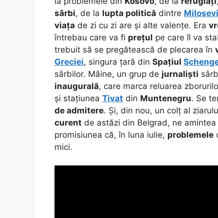
la problemele din
Kosovo
, de la
refugiați
sârbi
, de la
lupta politică
dintre
Milosev
viața
de zi cu zi are și alte valențe. Era
vr
întrebau care va fi
prețul
pe care îl va sta
trebuit să se pregătească de plecarea în
Greciei
, singura țară din
Spațiul
Scheng
sârbilor. Mâine, un grup de
jurnaliști
sârbi
inaugurală
, care marca reluarea zboruril
și stațiunea
Tivat
din
Muntenegru
. Se te
de admitere
. Și, din nou, un colț al ziaru
curent
de astăzi din Belgrad, ne amintea 
promisiunea că, în luna iulie,
problemele
d
mici.