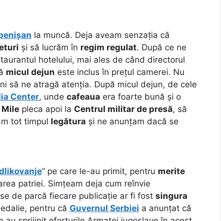
penișan
la muncă. Deja aveam senzația că
eturi
și să lucrăm în
regim regulat
. După ce ne
urantul hotelului, mai ales de când directorul
că
micul dejun
este inclus în prețul camerei. Nu
i să ne atragă atenția. După micul dejun, de cele
ia Center
, unde
cafeaua
era foarte bună și o
.
Mile
pleca apoi la
Centrul militar de presă
, să
am tot timpul
legătura
și ne anunțam dacă se
dlikovanje
” pe care le-au primit, pentru
merite
rarea patriei. Simțeam deja cum reînvie
ise de parcă fiecare publicație ar fi fost
singura
medalie, pentru că
Guvernul Serbiei
a anunțat că
au sprijinit eforturile Armatei iugoslave în acest