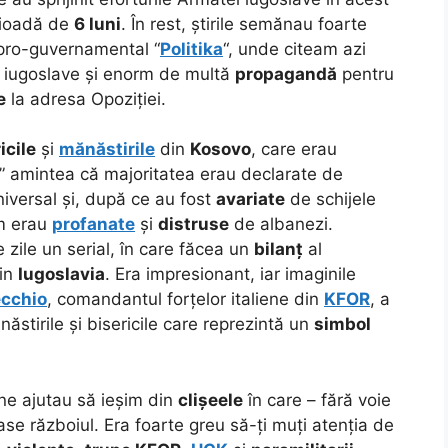
rioadă de
6 luni
. În rest, știrile semănau foarte
 pro-guvernamental “
Politika
“, unde citeam azi
 iugoslave și enorm de multă
propagandă
pentru
e
la adresa Opoziției.
icile
și
mănăstirile
din
Kosovo
, care erau
” amintea că majoritatea erau declarate de
niversal și, după ce au fost
avariate
de schijele
um erau
profanate
și
distruse
de albanezi.
 zile un serial, în care făcea un
bilanț
al
din
Iugoslavia
. Era impresionant, iar imaginile
ecchio
, comandantul forțelor italiene din
KFOR
, a
ăstirile și bisericile care reprezintă un
simbol
 ne ajutau să ieșim din
clișeele
în care – fără voie
e războiul. Era foarte greu să-ți muți atenția de