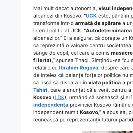
Mai mult decat autonomia,
visul indepen
albanezi din Kosovo. “
UCK
este, până în 
transforme într-o
armată de apărare
a un
liderul politic al UCK. “
Autodeterminarea
albanezilor.” El a asigurat că dorește un
că reprezintă o valoare pentru societatea
sânge de copil, cel care a comis
masacre
fi iertat
,” spunea Thaqi. Simțindu-se “cu s
relațiile cu
Ibrahim Rugova
, despre care
de înțeles că balanța forțelor politice nu 
că riscă să dispară din
viața politică
a pro
Tahiri
, care a anunțat că a venit pentru a
Kosovo
(
LDK
), urmând să sosească și el î
independența
provinciei Kosovo rămâne
independent numit
Kosovo
,” a spus ea, 
reunească pe reprezentanții tuturor partide