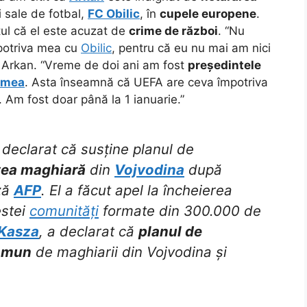
 sale de fotbal,
FC Obilic
, în
cupele europene
.
tul că el este acuzat de
crime de război
. “Nu
otriva mea cu
Obilic
, pentru că eu nu mai am nici
a Arkan. “Vreme de doi ani am fost
președintele
 mea
. Asta înseamnă că UEFA are ceva împotriva
i. Am fost doar până la 1 ianuarie.”
declarat că susține planul de
tea maghiară
din
Vojvodina
după
ză
AFP
. El a făcut apel la încheierea
estei
comunități
formate din 300.000 de
 Kasza
, a declarat că
planul de
omun
de maghiarii din Vojvodina și