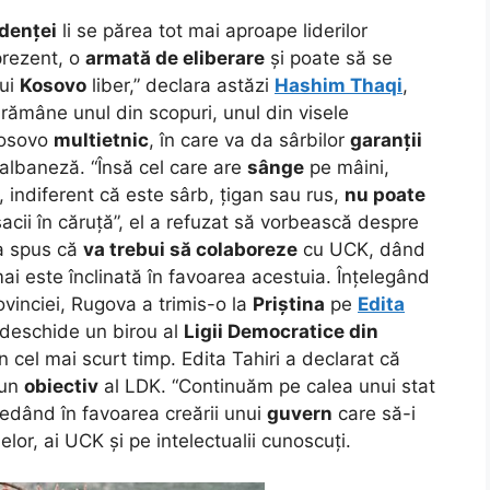
denței
li se părea tot mai aproape liderilor
prezent, o
armată de eliberare
și poate să se
ui
Kosovo
liber,” declara astăzi
Hashim Thaqi
,
rămâne unul din scopuri, unul din visele
 Kosovo
multietnic
, în care va da sârbilor
garanții
 albaneză. “Însă cel care are
sânge
pe mâini,
, indiferent că este sârb, țigan sau rus,
nu poate
acii în căruță”, el a refuzat să vorbească despre
 a spus că
va trebui să colaboreze
cu UCK, dând
mai este înclinată în favoarea acestuia. Înțelegând
vinciei, Rugova a trimis-o la
Priștina
pe
Edita
 deschide un birou al
Ligii Democratice din
n cel mai scurt timp. Edita Tahiri a declarat că
 un
obiectiv
al LDK. “Continuăm pe calea unui stat
pledând în favoarea creării unui
guvern
care să-i
lor, ai UCK și pe intelectualii cunoscuți.