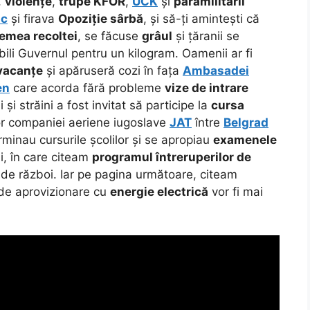
,
violențe
,
trupe KFOR
,
UCK
și
paramilitarii
ic
și firava
Opoziție sârbă
, și să-ți amintești că
emea recoltei
, se făcuse
grâul
și țăranii se
bili Guvernul pentru un kilogram. Oamenii ar fi
vacanțe
și apăruseră cozi în fața
Ambasadei
en
care acorda fără probleme
vize de intrare
 și străini a fost invitat să participe la
cursa
or companiei aeriene iugoslave
JAT
între
Belgrad
rminau cursurile școlilor și se apropiau
examenele
lui, în care citeam
programul întreruperilor de
de război. Iar pe pagina următoare, citeam
e aprovizionare cu
energie electrică
vor fi mai