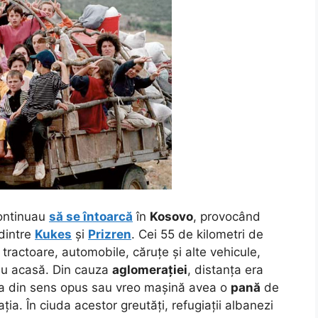
ntinuau
să se întoarcă
în
Kosovo
, provocând
dintre
Kukes
și
Prizren
. Cei 55 de kilometri de
tractoare, automobile, căruțe și alte vehicule,
au acasă. Din cauza
aglomerației
, distanța era
ea din sens opus sau vreo mașină avea o
pană
de
ația. În ciuda acestor greutăți, refugiații albanezi