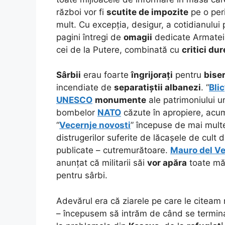
război vor fi
scutite de impozite
pe o pe
mult. Cu excepția, desigur, a cotidianului
pagini întregi de
omagii
dedicate Armatei
cei de la Putere, combinată cu
critici dur
Sârbii
erau foarte
îngrijorați
pentru
biser
incendiate de
separatiștii albanezi
.
“
Blic
UNESCO
monumente
ale patrimoniului u
bombelor
NATO
căzute în apropiere, ac
“
Vecernje novosti
” începuse de mai multe
distrugerilor suferite de lăcașele de cult 
publicate – cutremurătoare.
Mauro del V
anunțat că militarii săi
vor apăra
toate măn
pentru sârbi.
Adevărul era că ziarele pe care le citeam
– începusem să intrăm de când se terminas