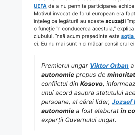
UEFA
de a nu permite participarea echipei
Motivul invocat de forul european era fap
înțeleg ce legătură au aceste
acuzații
împ
o funcție în conducerea acestuia,” explic
clubului, însă acum președinte este
soția
ei. Eu nu mai sunt nici măcar consilierul e
Premierul ungar
Viktor Orban
a 
autonomie
propus de
minorita
conflictul din
Kosovo
, informea
unui acord asupra statutului ac
persoane, al cărei lider,
Jozsef
autonomie
a fost elaborat
în c
experții Guvernului ungar.