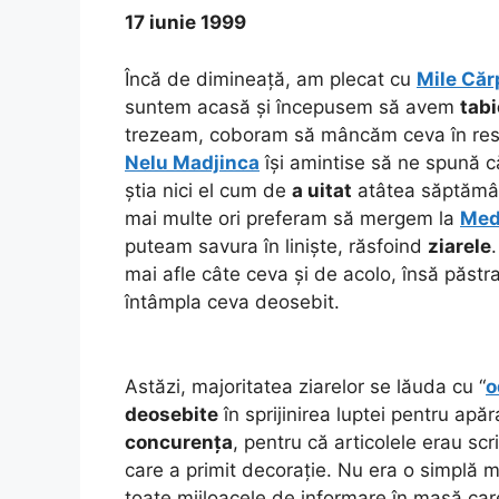
17 iunie 1999
Încă de dimineață, am plecat cu
Mile Căr
suntem acasă și începusem să avem
tabi
trezeam, coboram să mâncăm ceva în resta
Nelu Madjinca
își amintise să ne spună 
știa nici el cum de
a uitat
atâtea săptămân
mai multe ori preferam să mergem la
Med
puteam savura în liniște, răsfoind
ziarele
mai afle câte ceva și de acolo, însă păstr
întâmpla ceva deosebit.
Astăzi, majoritatea ziarelor se lăuda cu “
o
deosebite
în sprijinirea luptei pentru apă
concurența
, pentru că articolele erau scr
care a primit decorație. Nu era o simplă 
toate mijloacele de informare în masă care 