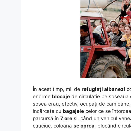
În acest timp, mii de
refugiați albanezi
co
enorme
blocaje
de circulație pe șoseaua 
șosea erau, efectiv, ocupați de camioane, 
încărcate cu
bagajele
celor ce se întorce
parcursă în
7 ore
și, când un vehicul ven
cauciuc, coloana
se oprea
, blocând circul