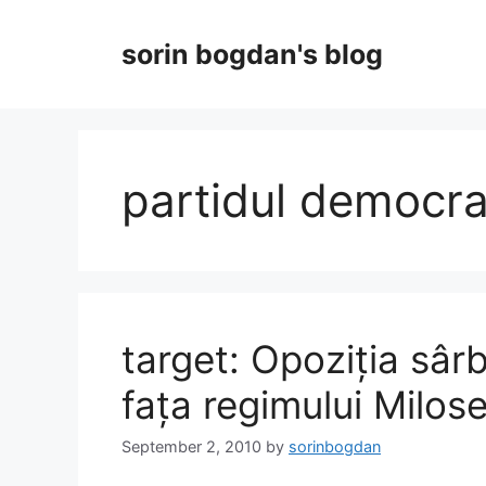
Skip
to
sorin bogdan's blog
content
partidul democra
target: Opoziția sârb
fața regimului Milose
September 2, 2010
by
sorinbogdan