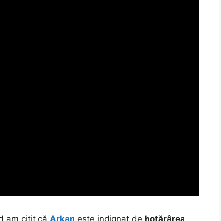
 am citit că
Arkan
este indignat de
hotărârea