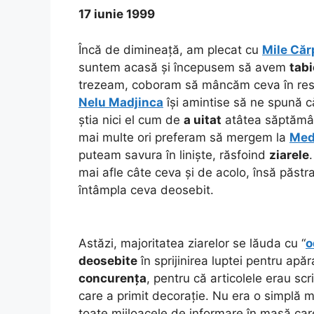
17 iunie 1999
Încă de dimineață, am plecat cu
Mile Căr
suntem acasă și începusem să avem
tabi
trezeam, coboram să mâncăm ceva în resta
Nelu Madjinca
își amintise să ne spună 
știa nici el cum de
a uitat
atâtea săptămân
mai multe ori preferam să mergem la
Med
puteam savura în liniște, răsfoind
ziarele
mai afle câte ceva și de acolo, însă păstr
întâmpla ceva deosebit.
Astăzi, majoritatea ziarelor se lăuda cu “
o
deosebite
în sprijinirea luptei pentru apă
concurența
, pentru că articolele erau scr
care a primit decorație. Nu era o simplă 
toate mijloacele de informare în masă care 