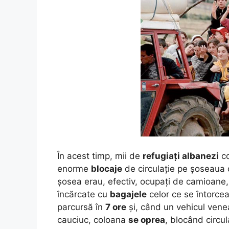
În acest timp, mii de
refugiați albanezi
co
enorme
blocaje
de circulație pe șoseaua 
șosea erau, efectiv, ocupați de camioane, 
încărcate cu
bagajele
celor ce se întorce
parcursă în
7 ore
și, când un vehicul ven
cauciuc, coloana
se oprea
, blocând circul