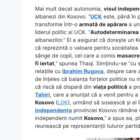
Mai mult decat autonomia,
visul indepen
albanezi din Kosovo. “
UCK
este, până în 
transforme într-o
armată de apărare
a un
liderul politic al UCK. “
Autodeterminarea
albanezilor.” El a asigurat că dorește un
că reprezintă o valoare pentru societatea
sânge de copil, cel care a comis
masacre
fi iertat
,” spunea Thaqi. Simțindu-se “cu s
relațiile cu
Ibrahim Rugova
, despre care
de înțeles că balanța forțelor politice nu 
că riscă să dispară din
viața politică
a pro
Tahiri
, care a anunțat că a venit pentru a
Kosovo
(
LDK
), urmând să sosească și el î
independența
provinciei Kosovo rămâne
independent numit
Kosovo
,” a spus ea, 
reunească pe reprezentanții tuturor partide