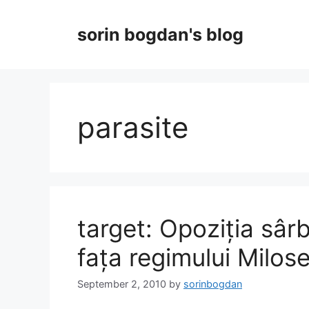
Skip
to
sorin bogdan's blog
content
parasite
target: Opoziția sârb
fața regimului Milose
September 2, 2010
by
sorinbogdan