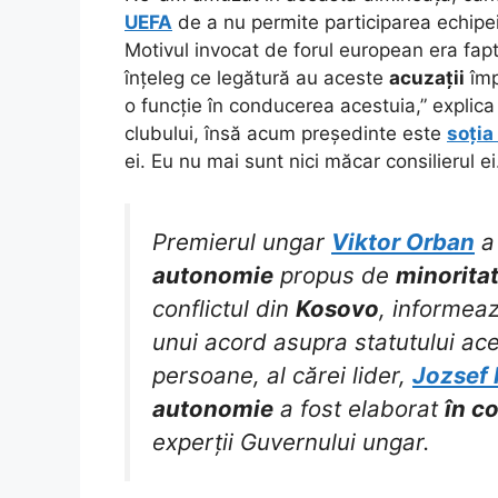
UEFA
de a nu permite participarea echipei
Motivul invocat de forul european era fap
înțeleg ce legătură au aceste
acuzații
împ
o funcție în conducerea acestuia,” explic
clubului, însă acum președinte este
soția
ei. Eu nu mai sunt nici măcar consilierul e
Premierul ungar
Viktor Orban
a 
autonomie
propus de
minorita
conflictul din
Kosovo
, informea
unui acord asupra statutului ac
persoane, al cărei lider,
Jozsef
autonomie
a fost elaborat
în c
experții Guvernului ungar.