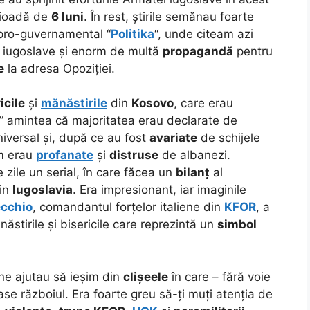
rioadă de
6 luni
. În rest, știrile semănau foarte
 pro-guvernamental “
Politika
“, unde citeam azi
 iugoslave și enorm de multă
propagandă
pentru
e
la adresa Opoziției.
icile
și
mănăstirile
din
Kosovo
, care erau
” amintea că majoritatea erau declarate de
niversal și, după ce au fost
avariate
de schijele
um erau
profanate
și
distruse
de albanezi.
 zile un serial, în care făcea un
bilanț
al
din
Iugoslavia
. Era impresionant, iar imaginile
ecchio
, comandantul forțelor italiene din
KFOR
, a
ăstirile și bisericile care reprezintă un
simbol
 ne ajutau să ieșim din
clișeele
în care – fără voie
e războiul. Era foarte greu să-ți muți atenția de