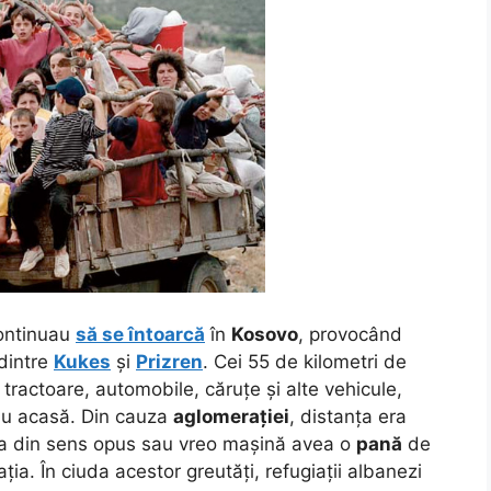
ntinuau
să se întoarcă
în
Kosovo
, provocând
dintre
Kukes
și
Prizren
. Cei 55 de kilometri de
tractoare, automobile, căruțe și alte vehicule,
au acasă. Din cauza
aglomerației
, distanța era
ea din sens opus sau vreo mașină avea o
pană
de
ația. În ciuda acestor greutăți, refugiații albanezi