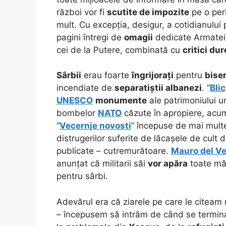
război vor fi
scutite de impozite
pe o pe
mult. Cu excepția, desigur, a cotidianului
pagini întregi de
omagii
dedicate Armatei
cei de la Putere, combinată cu
critici dur
Sârbii
erau foarte
îngrijorați
pentru
biser
incendiate de
separatiștii albanezi
.
“
Blic
UNESCO
monumente
ale patrimoniului u
bombelor
NATO
căzute în apropiere, ac
“
Vecernje novosti
” începuse de mai multe
distrugerilor suferite de lăcașele de cult 
publicate – cutremurătoare.
Mauro del V
anunțat că militarii săi
vor apăra
toate măn
pentru sârbi.
Adevărul era că ziarele pe care le citeam
– începusem să intrăm de când se terminas