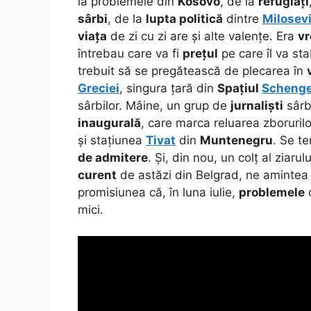
la problemele din
Kosovo
, de la
refugiați
sârbi
, de la
lupta politică
dintre
Milosev
viața
de zi cu zi are și alte valențe. Era
vr
întrebau care va fi
prețul
pe care îl va sta
trebuit să se pregătească de plecarea în
Greciei
, singura țară din
Spațiul
Scheng
sârbilor. Mâine, un grup de
jurnaliști
sârbi
inaugurală
, care marca reluarea zboruril
și stațiunea
Tivat
din
Muntenegru
. Se te
de admitere
. Și, din nou, un colț al ziaru
curent
de astăzi din Belgrad, ne amintea 
promisiunea că, în luna iulie,
problemele
d
mici.