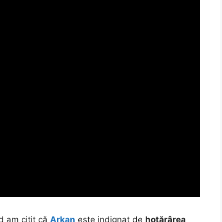
 am citit că
Arkan
este indignat de
hotărârea