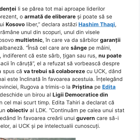
denței
li se părea tot mai aproape liderilor
prezent, o
armată de eliberare
și poate să se
ui
Kosovo
liber,” declara astăzi
Hashim Thaqi
,
rămâne unul din scopuri, unul din visele
 Kosovo
multietnic
, în care va da sârbilor
garanții
 albaneză. “Însă cel care are
sânge
pe mâini,
, indiferent că este sârb, țigan sau rus,
nu poate
acii în căruță”, el a refuzat să vorbească despre
 a spus că
va trebui să colaboreze
cu UCK, dând
mai este înclinată în favoarea acestuia. Înțelegând
vinciei, Rugova a trimis-o la
Priștina
pe
Edita
 deschide un birou al
Ligii Democratice din
n cel mai scurt timp. Edita Tahiri a declarat că
 un
obiectiv
al LDK. “Continuăm pe calea unui stat
pledând în favoarea creării unui
guvern
care să-i
lor, ai UCK și pe intelectualii cunoscuți.