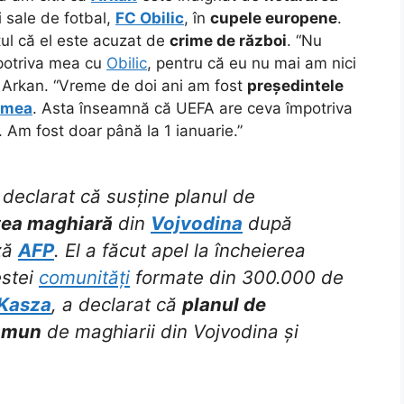
 sale de fotbal,
FC Obilic
, în
cupele europene
.
tul că el este acuzat de
crime de război
. “Nu
otriva mea cu
Obilic
, pentru că eu nu mai am nici
a Arkan. “Vreme de doi ani am fost
președintele
 mea
. Asta înseamnă că UEFA are ceva împotriva
i. Am fost doar până la 1 ianuarie.”
declarat că susține planul de
tea maghiară
din
Vojvodina
după
ză
AFP
. El a făcut apel la încheierea
estei
comunități
formate din 300.000 de
 Kasza
, a declarat că
planul de
omun
de maghiarii din Vojvodina și