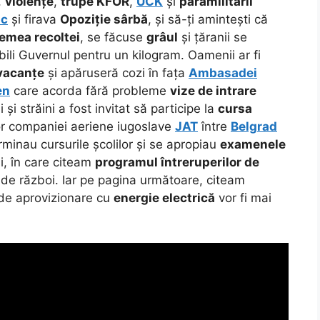
,
violențe
,
trupe KFOR
,
UCK
și
paramilitarii
ic
și firava
Opoziție sârbă
, și să-ți amintești că
emea recoltei
, se făcuse
grâul
și țăranii se
bili Guvernul pentru un kilogram. Oamenii ar fi
vacanțe
și apăruseră cozi în fața
Ambasadei
en
care acorda fără probleme
vize de intrare
 și străini a fost invitat să participe la
cursa
or companiei aeriene iugoslave
JAT
între
Belgrad
rminau cursurile școlilor și se apropiau
examenele
lui, în care citeam
programul întreruperilor de
de război. Iar pe pagina următoare, citeam
e aprovizionare cu
energie electrică
vor fi mai