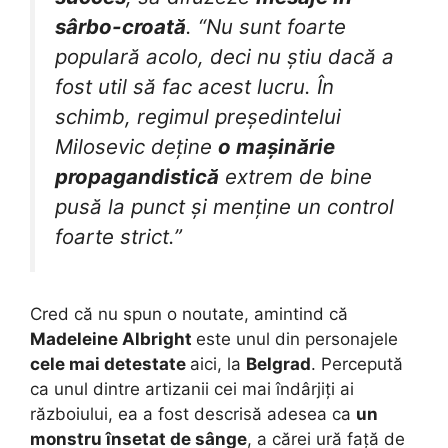
sârbo-croată
. “Nu sunt foarte
populară acolo, deci nu știu dacă a
fost util să fac acest lucru. În
schimb, regimul președintelui
Milosevic deține
o mașinărie
propagandistică
extrem de bine
pusă la punct și menține un control
foarte strict.”
Cred că nu spun o noutate, amintind că
Madeleine Albright
este unul din personajele
cele mai detestate
aici, la
Belgrad
. Percepută
ca unul dintre artizanii cei mai îndârjiți ai
războiului, ea a fost descrisă adesea ca
un
monstru însetat de sânge
, a cărei ură față de