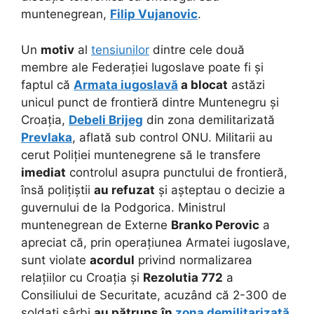
muntenegrean,
Filip Vujanovic
.
Un
motiv
al
tensiunilor
dintre cele două
membre ale Federației Iugoslave poate fi și
faptul că
Armata iugoslavă
a blocat
astăzi
unicul punct de frontieră dintre Muntenegru și
Croația,
Debeli Brijeg
din zona demilitarizată
Prevlaka
, aflată sub control ONU. Militarii au
cerut Poliției muntenegrene să le transfere
imediat
controlul asupra punctului de frontieră,
însă polițiștii
au refuzat
și așteptau o decizie a
guvernului de la Podgorica. Ministrul
muntenegrean de Externe
Branko Perovic
a
apreciat că, prin operațiunea Armatei iugoslave,
sunt violate
acordul
privind normalizarea
relațiilor cu Croația și
Rezolutia 772
a
Consiliului de Securitate, acuzând că 2-300 de
soldați sârbi
au pătruns în
zona demilitarizată
.