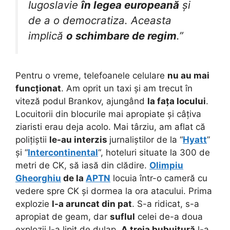
Iugoslavie
în legea europeană
și
de a o democratiza. Aceasta
implică
o schimbare de regim
.”
Pentru o vreme, telefoanele celulare
nu au mai
funcționat
. Am oprit un taxi și am trecut în
viteză podul Brankov, ajungând
la fața locului
.
Locuitorii din blocurile mai apropiate și câțiva
ziaristi erau deja acolo. Mai târziu, am aflat că
polițiștii
le-au interzis
jurnaliștilor de la “
Hyatt
”
și “
Intercontinental
“, hoteluri situate la 300 de
metri de CK, să iasă din clădire.
Olimpiu
Gheorghiu
de la
APTN
locuia într-o cameră cu
vedere spre CK și dormea la ora atacului. Prima
explozie
l-a aruncat din pat
. S-a ridicat, s-a
apropiat de geam, dar
suflul
celei de-a doua
explozii l-a lipit de dulap.
A treia bubuitură
l-a