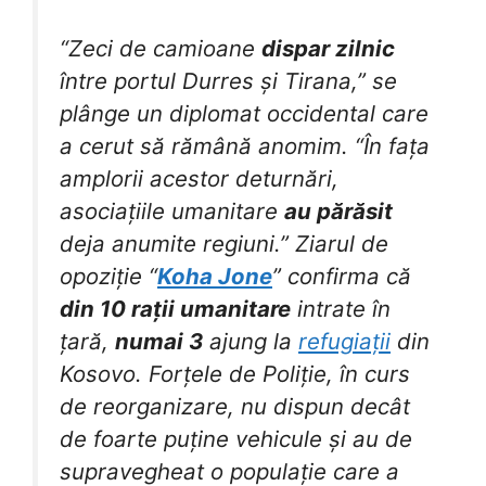
“Zeci de camioane
dispar zilnic
între portul Durres și Tirana,” se
plânge un diplomat occidental care
a cerut să rămână anomim. “În fața
amplorii acestor deturnări,
asociațiile umanitare
au părăsit
deja anumite regiuni.” Ziarul de
opoziție “
Koha Jone
” confirma că
din 10 rații umanitare
intrate în
țară,
numai 3
ajung la
refugiații
din
Kosovo. Forțele de Poliție, în curs
de reorganizare, nu dispun decât
de foarte puține vehicule și au de
supravegheat o populație care a