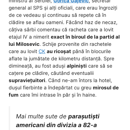
ministru al Serbiei,
Gorica Gajevic
, secretar
general al SPS și alți oficiali, care erau îngroziți
de ce vedeau și continuau să repete că în
clădire se aflau oameni. Făcând haz de necaz,
câțiva sârbi comentau că racheta care a lovit
etajul IV a nimerit
exact în biroul de la partid al
lui Milosevic
. Schije provenite din rachetele
care au lovit
CK
au ricoșat
până în blocurile
aflate la jumătate de kilometru distanță. Spre
dimineață, au fost aduși
alpiniști
care să se
cațere pe clădire, căutând eventualii
supraviețuitori
. Când ne-am întors la hotel,
dușul fierbinte a îndepărtat cu greu
mirosul de
fum
care îmi intrase în păr și în haine.
Mai multe sute de
parașutiști
americani din divizia a 82-a