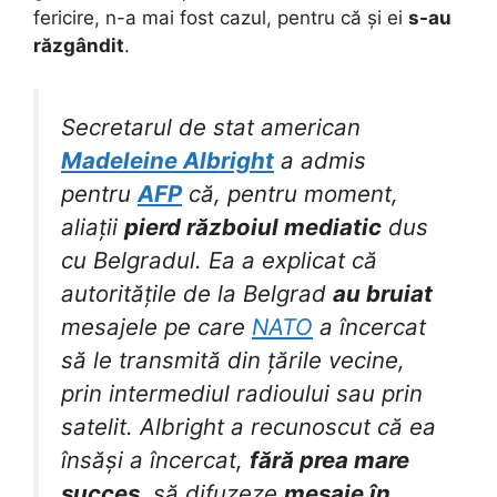
fericire, n-a mai fost cazul, pentru că și ei
s-au
răzgândit
.
Secretarul de stat american
Madeleine Albright
a admis
pentru
AFP
că, pentru moment,
aliații
pierd războiul mediatic
dus
cu Belgradul. Ea a explicat că
autoritățile de la Belgrad
au bruiat
mesajele pe care
NATO
a încercat
să le transmită din țările vecine,
prin intermediul radioului sau prin
satelit. Albright a recunoscut că ea
însăși a încercat,
fără prea mare
succes
, să difuzeze
mesaje în