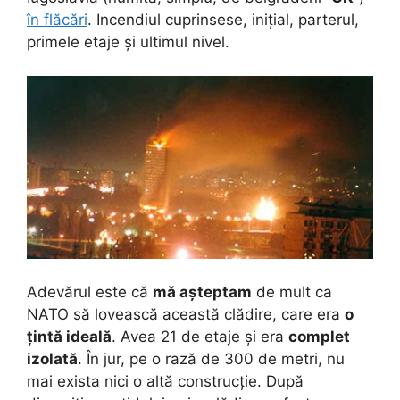
în flăcări
. Incendiul cuprinsese, inițial, parterul,
primele etaje și ultimul nivel.
Adevărul este că
mă așteptam
de mult ca
NATO să lovească această clădire, care era
o
țintă ideală
. Avea 21 de etaje și era
complet
izolată
. În jur, pe o rază de 300 de metri, nu
mai exista nici o altă construcție. După