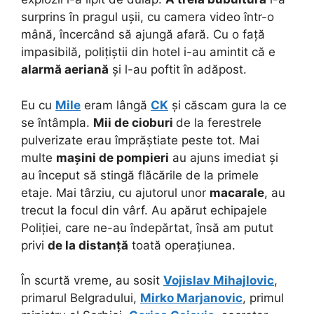
surprins în pragul ușii, cu camera video într-o
mână, încercând să ajungă afară. Cu o față
impasibilă, polițiștii din hotel i-au amintit că e
alarmă aeriană
și l-au poftit în adăpost.
Eu cu
Mile
eram lângă
CK
și căscam gura la ce
se întâmpla.
Mii de cioburi
de la ferestrele
pulverizate erau împrăștiate peste tot. Mai
multe
mașini de pompieri
au ajuns imediat și
au început să stingă flăcările de la primele
etaje. Mai târziu, cu ajutorul unor
macarale
, au
trecut la focul din vârf. Au apărut echipajele
Poliției, care ne-au îndepărtat, însă am putut
privi
de la distanță
toată operațiunea.
În scurtă vreme, au sosit
Vojislav Mihajlovic
,
primarul Belgradului,
Mirko Marjanovic
, primul