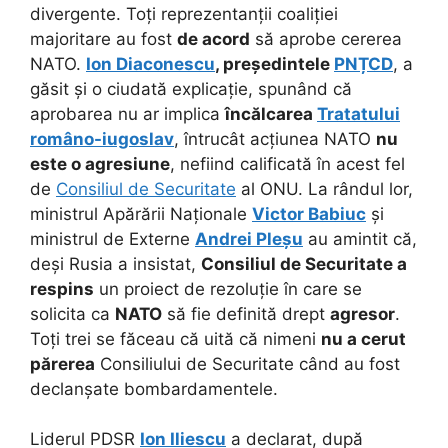
divergente. Toți reprezentanții coaliției
majoritare au fost
de acord
să aprobe cererea
NATO.
Ion Diaconescu
, președintele
PNȚCD
, a
găsit și o ciudată explicație, spunând că
aprobarea nu ar implica
încălcarea
Tratatului
româno-iugoslav
, întrucât acțiunea NATO
nu
este o agresiune
, nefiind calificată în acest fel
de
Consiliul de Securitate
al ONU. La rândul lor,
ministrul Apărării Naționale
Victor Babiuc
și
ministrul de Externe
Andrei Pleșu
au amintit că,
deși Rusia a insistat,
Consiliul de Securitate a
respins
un proiect de rezoluție în care se
solicita ca
NATO
să fie definită drept
agresor
.
Toți trei se făceau că uită că nimeni
nu a cerut
părerea
Consiliului de Securitate când au fost
declanșate bombardamentele.
Liderul PDSR
Ion Iliescu
a declarat, după