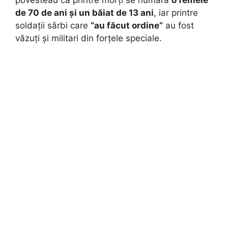
povesteau că printre morți se numără
o femeie
de 70 de ani și un băiat de 13 ani
, iar printre
soldații sârbi care
“au făcut ordine”
au fost
văzuți și militari din forțele speciale.