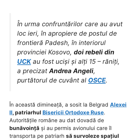
În urma confruntărilor care au avut
loc ieri, în apropiere de postul de
frontieră Padesh, în interiorul
provinciei Kosovo,
doi rebeli din
UCK
au fost uciși și alți 15 – răniți,
a precizat
Andrea Angeli
,
purtătorul de cuvânt al
OSCE
.
În această dimineață, a sosit la Belgrad
Alexei
II
, patriarhul
Bisericii Ortodoxe Ruse
.
Autoritățile române au dat dovadă de
bunăvoință
și au permis avionului care îl
transporta pe patriarh
să survoleze spațiul