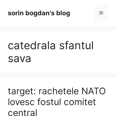
Skip
to
sorin bogdan's blog
Menu
content
catedrala sfantul
sava
target: rachetele NATO
lovesc fostul comitet
central