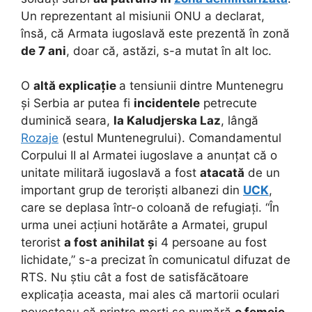
Un reprezentant al misiunii ONU a declarat,
însă, că Armata iugoslavă este prezentă în zonă
de 7 ani
, doar că, astăzi, s-a mutat în alt loc.
O
altă explicație
a tensiunii dintre Muntenegru
și Serbia ar putea fi
incidentele
petrecute
duminică seara,
la Kaludjerska Laz
, lângă
Rozaje
(estul Muntenegrului). Comandamentul
Corpului II al Armatei iugoslave a anunțat că o
unitate militară iugoslavă a fost
atacată
de un
important grup de teroriști albanezi din
UCK
,
care se deplasa într-o coloană de refugiați. “În
urma unei acțiuni hotărâte a Armatei, grupul
terorist
a fost anihilat ș
i 4 persoane au fost
lichidate,” s-a precizat în comunicatul difuzat de
RTS. Nu știu cât a fost de satisfăcătoare
explicația aceasta, mai ales că martorii oculari