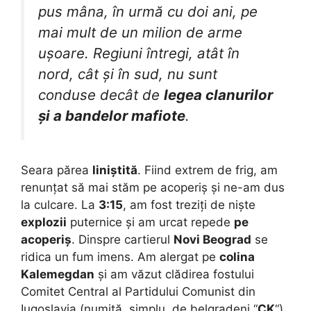
pus mâna, în urmă cu doi ani, pe
mai mult de un milion de arme
ușoare. Regiuni întregi, atât în
nord, cât și în sud, nu sunt
conduse decât de
legea clanurilor
și a bandelor mafiote
.
Seara părea
liniștită
. Fiind extrem de frig, am
renunțat să mai stăm pe acoperiș și ne-am dus
la culcare. La
3:15
, am fost treziți de niște
explozii
puternice și am urcat repede
pe
acoperiș
. Dinspre cartierul
Novi Beograd
se
ridica un fum imens. Am alergat pe
colina
Kalemegdan
și am văzut clădirea fostului
Comitet Central al Partidului Comunist din
Iugoslavia (numită, simplu, de belgradeni “
CK
“)