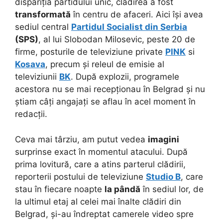
dispariția partidului unic, clădirea a fost
transformată
în centru de afaceri. Aici își avea
sediul central
Partidul Socialist din Serbia
(SPS)
, al lui Slobodan Milosevic, peste 20 de
firme, posturile de televiziune private
PINK
si
Kosava
, precum și releul de emisie al
televiziunii
BK
. După explozii, programele
acestora nu se mai recepționau în Belgrad și nu
știam câți angajați se aflau în acel moment în
redacții.
Ceva mai târziu, am putut vedea
imagini
surprinse exact în momentul atacului. După
prima lovitură, care a atins parterul clădirii,
reporterii postului de televiziune
Studio B
, care
stau în fiecare noapte
la pândă
în sediul lor, de
la ultimul etaj al celei mai înalte clădiri din
Belgrad, și-au îndreptat camerele video spre