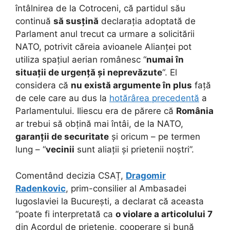
întâlnirea de la Cotroceni, că partidul său
continuă
să susțină
declarația adoptată de
Parlament anul trecut ca urmare a solicitării
NATO, potrivit căreia avioanele Alianței pot
utiliza spațiul aerian românesc “
numai în
situații de urgență și neprevăzute
“. El
considera că
nu există argumente în plus
față
de cele care au dus la
hotărârea precedentă
a
Parlamentului. Iliescu era de părere că
România
ar trebui să obțină mai întâi, de la NATO,
garanții de securitate
și oricum – pe termen
lung – “
vecinii
sunt aliații și prietenii noștri”.
Comentând decizia CSAȚ,
Dragomir
Radenkovic
, prim-consilier al Ambasadei
Iugoslaviei la București, a declarat că aceasta
“poate fi interpretată ca
o violare a articolului 7
din Acordul de prietenie, cooperare și bună