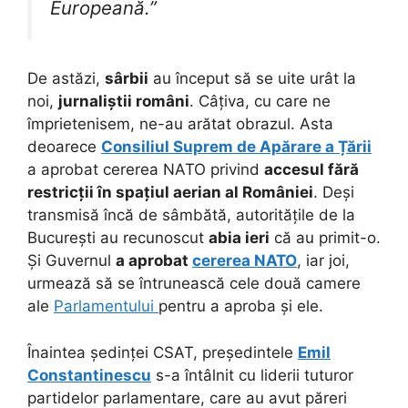
Europeană.”
De astăzi,
sârbii
au început să se uite urât la
noi,
jurnaliștii români
. Câțiva, cu care ne
împrietenisem, ne-au arătat obrazul. Asta
deoarece
Consiliul Suprem de Apărare a Țării
a aprobat cererea NATO privind
accesul fără
restricții în spațiul aerian al României
. Deși
transmisă încă de sâmbătă, autoritățile de la
București au recunoscut
abia ieri
că au primit-o.
Și Guvernul
a aprobat
cererea NATO
, iar joi,
urmează să se întrunească cele două camere
ale
Parlamentului
pentru a aproba și ele.
Înaintea ședinței CSAT, președintele
Emil
Constantinescu
s-a întâlnit cu liderii tuturor
partidelor parlamentare, care au avut păreri