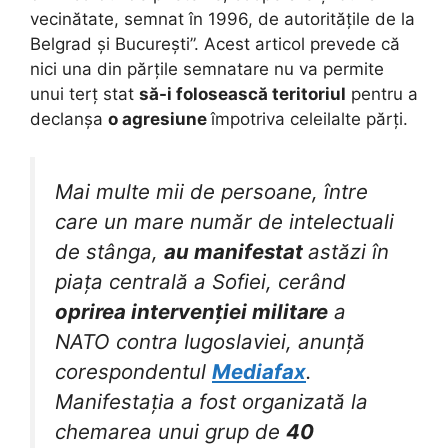
vecinătate, semnat în 1996, de autoritățile de la
Belgrad și București”. Acest articol prevede că
nici una din părțile semnatare nu va permite
unui terț stat
să-i folosească teritoriul
pentru a
declanșa
o agresiune
împotriva celeilalte părți.
Mai multe mii de persoane, între
care un mare număr de intelectuali
de stânga,
au manifestat
astăzi în
piața centrală a Sofiei, cerând
oprirea intervenției militare
a
NATO contra Iugoslaviei, anunță
corespondentul
Mediafax
.
Manifestația a fost organizată la
chemarea unui grup de
40