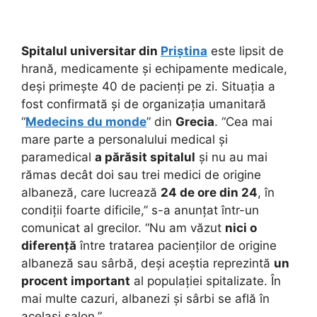
Spitalul universitar din
Priștina
este lipsit de
hrană, medicamente și echipamente medicale,
deși primește 40 de pacienți pe zi. Situația a
fost confirmată și de organizația umanitară
“
Medecins du monde
” din
Grecia
. “Cea mai
mare parte a personalului medical și
paramedical
a părăsit spitalul
și nu au mai
rămas decât doi sau trei medici de origine
albaneză, care lucrează
24 de ore din 24
, în
condiții foarte dificile,” s-a anunțat într-un
comunicat al grecilor. “Nu am văzut
nici o
diferență
între tratarea pacienților de origine
albaneză sau sârbă, deși aceștia reprezintă
un
procent important
al populației spitalizate. În
mai multe cazuri, albanezi și sârbi se află în
același salon.”