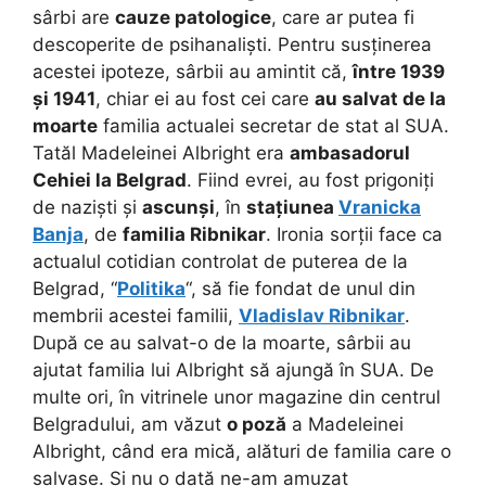
sârbi are
cauze patologice
, care ar putea fi
descoperite de psihanaliști. Pentru susținerea
acestei ipoteze, sârbii au amintit că,
între 1939
și 1941
, chiar ei au fost cei care
au salvat de la
moarte
familia actualei secretar de stat al SUA.
Tatăl Madeleinei Albright era
ambasadorul
Cehiei la Belgrad
. Fiind evrei, au fost prigoniți
de naziști și
ascunși
, în
stațiunea
Vranicka
Banja
, de
familia Ribnikar
. Ironia sorții face ca
actualul cotidian controlat de puterea de la
Belgrad, “
Politika
“, să fie fondat de unul din
membrii acestei familii,
Vladislav Ribnikar
.
După ce au salvat-o de la moarte, sârbii au
ajutat familia lui Albright să ajungă în SUA. De
multe ori, în vitrinele unor magazine din centrul
Belgradului, am văzut
o poză
a Madeleinei
Albright, când era mică, alături de familia care o
salvase. Și nu o dată ne-am amuzat