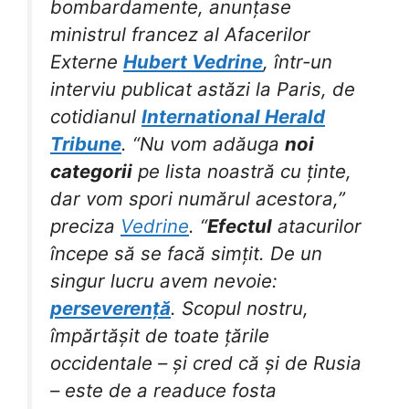
bombardamente, anunțase
ministrul francez al Afacerilor
Externe
Hubert Vedrine
, într-un
interviu publicat astăzi la Paris, de
cotidianul
International Herald
Tribune
. “Nu vom adăuga
noi
categorii
pe lista noastră cu ținte,
dar vom spori numărul acestora,”
preciza
Vedrine
. “
Efectul
atacurilor
începe să se facă simțit. De un
singur lucru avem nevoie:
perseverență
. Scopul nostru,
împărtășit de toate țările
occidentale – și cred că și de Rusia
– este de a readuce fosta