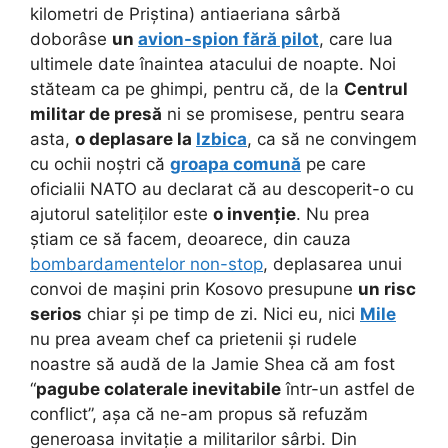
kilometri de Priștina) antiaeriana sârbă
doborâse
un
avion-spion fără pilot
, care lua
ultimele date înaintea atacului de noapte. Noi
stăteam ca pe ghimpi, pentru că, de la
Centrul
militar de presă
ni se promisese, pentru seara
asta,
o deplasare la
Izbica
, ca să ne convingem
cu ochii noștri că
groapa comună
pe care
oficialii NATO au declarat că au descoperit-o cu
ajutorul sateliților este
o invenție
. Nu prea
știam ce să facem, deoarece, din cauza
bombardamentelor non-stop
, deplasarea unui
convoi de mașini prin Kosovo presupune
un risc
serios
chiar și pe timp de zi. Nici eu, nici
Mile
nu prea aveam chef ca prietenii și rudele
noastre să audă de la Jamie Shea că am fost
“
pagube colaterale inevitabile
într-un astfel de
conflict”, așa că ne-am propus să refuzăm
generoasa invitație a militarilor sârbi. Din