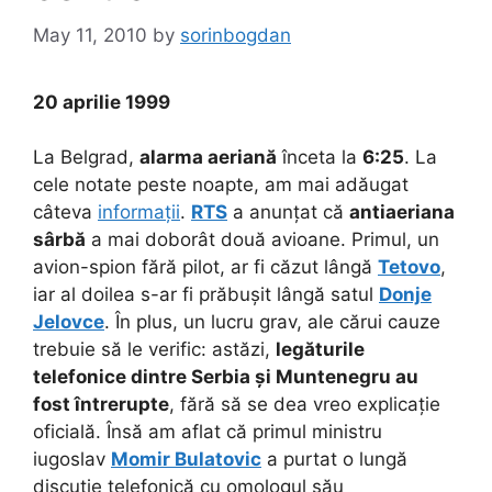
May 11, 2010
by
sorinbogdan
20 aprilie 1999
La Belgrad,
alarma aeriană
înceta la
6:25
. La
cele notate peste noapte, am mai adăugat
câteva
informații
.
RTS
a anunțat că
antiaeriana
sârbă
a mai doborât două avioane. Primul, un
avion-spion fără pilot, ar fi căzut lângă
Tetovo
,
iar al doilea s-ar fi prăbușit lângă satul
Donje
Jelovce
. În plus, un lucru grav, ale cărui cauze
trebuie să le verific: astăzi,
legăturile
telefonice dintre Serbia și Muntenegru au
fost întrerupte
, fără să se dea vreo explicație
oficială. Însă am aflat că primul ministru
iugoslav
Momir Bulatovic
a purtat o lungă
discuție telefonică cu omologul său