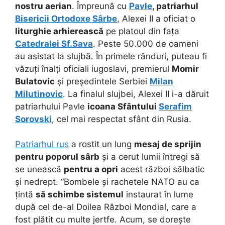
nostru aerian
. Împreună cu
Pavle
, patriarhul
Bisericii Ortodoxe Sârbe
, Alexei II a oficiat o
liturghie arhierească
pe platoul din fața
Catedralei Sf.Sava
. Peste 50.000 de oameni
au asistat la slujbă. În primele rânduri, puteau fi
văzuți înalți oficiali iugoslavi, premierul
Momir
Bulatovic
și președintele Serbiei
Milan
Milutinovic
. La finalul slujbei, Alexei II i-a dăruit
patriarhului Pavle
icoana Sfântului
Serafim
Sorovski
, cel mai respectat sfânt din Rusia.
Patriarhul rus
a rostit un lung
mesaj de sprijin
pentru poporul sârb
și a cerut lumii întregi să
se unească
pentru a opri
acest război sălbatic
și nedrept. “Bombele și rachetele NATO au ca
țintă
să schimbe sistemul
instaurat în lume
după cel de-al Doilea Război Mondial, care a
fost plătit cu multe jertfe. Acum, se dorește