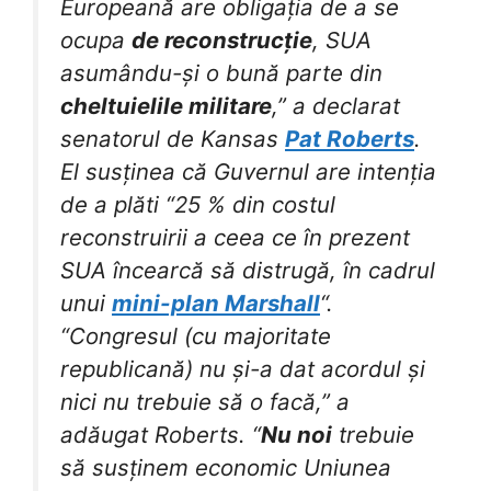
Europeană are obligația de a se
ocupa
de reconstrucție
, SUA
asumându-și o bună parte din
cheltuielile militare
,” a declarat
senatorul de Kansas
Pat Roberts
.
El susținea că Guvernul are intenția
de a plăti “25 % din costul
reconstruirii a ceea ce în prezent
SUA încearcă să distrugă, în cadrul
unui
mini-plan Marshall
“.
“Congresul (cu majoritate
republicană) nu și-a dat acordul și
nici nu trebuie să o facă,” a
adăugat Roberts. “
Nu noi
trebuie
să susținem economic Uniunea