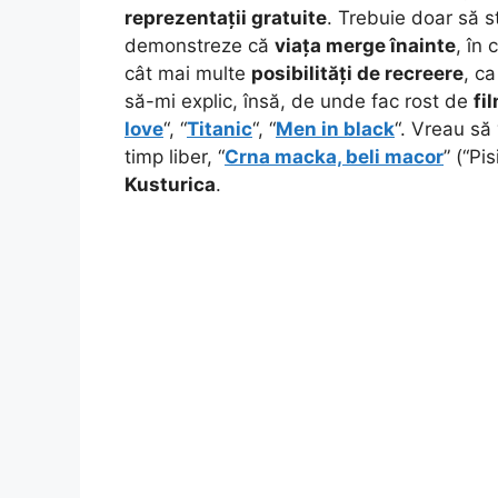
reprezentații gratuite
. Trebuie doar să st
demonstreze că
viața merge înainte
, în
cât mai multe
posibilități de recreere
, c
să-mi explic, însă, de unde fac rost de
fi
love
“, “
Titanic
“, “
Men in black
“. Vreau să
timp liber, “
Crna macka, beli macor
” (“Pi
Kusturica
.