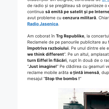
de radio și se pregăteau să organizeze o
continua
să emită pe satelit și pe Intern
avut probleme cu
cenzura militară
. Chia
Radio Jasenica
.
Am coborat în
Trg Republike
, la concertu
Reclamele de pe panourile publicitare au f
împotriva razboiului
. Pe unul dintre ele 
we think different
“. Pe un altul, amplasa
turn Eiffel în flăcări
, rupt în două de o ra
“
Just imagine!
” Pe clădirea cu geamuri ve
reclame mobile arăta
o țintă imensă
, dup
mesajul “
Stop the bombs !
”