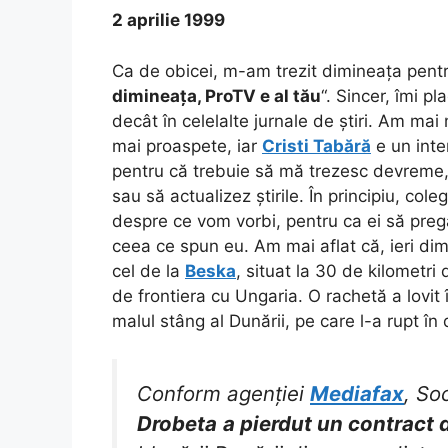
2 aprilie 1999
Ca de obicei, m-am trezit dimineața pent
dimineața, ProTV e al tău
“. Sincer, îmi p
decât în celelalte jurnale de știri. Am mai
mai proaspete, iar
Cristi Tabără
e un inte
pentru că trebuie să mă trezesc devreme, 
sau să actualizez știrile. În principiu, co
despre ce vom vorbi, pentru ca ei să pre
ceea ce spun eu. Am mai aflat că, ieri di
cel de la
Beska
, situat la 30 de kilometr
de frontiera cu Ungaria. O rachetă a lovit 
malul stâng al Dunării, pe care l-a rupt în
Conform agenției
Mediafax
, So
Drobeta
a pierdut un contract 