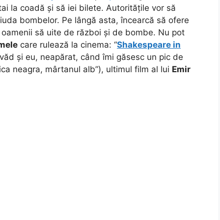
ai la coadă și să iei bilete. Autoritățile vor să
 ciuda bombelor. Pe lângă asta, încearcă să ofere
a oamenii să uite de război și de bombe. Nu pot
lmele
care rulează la cinema: “
Shakespeare in
 văd și eu, neapărat, când îmi găsesc un pic de
sica neagra, mârtanul alb”), ultimul film al lui
Emir