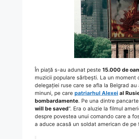
În piață s-au adunat peste
15.000 de oa
muzicii populare sârbești. La un moment da
delegației ruse care se afla la Belgrad a
minuni, pe care
patriarhul Alexei
al Rusie
bombardamente
. Pe una dintre pancarte
will be saved
“. Era o aluzie la filmul ame
despre povestea unui comando care a fost 
a aduce acasă un soldat american de pe f