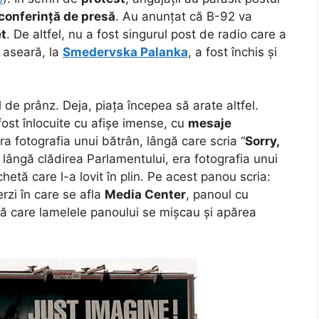
conferință de presă
. Au anunțat că B-92 va
et
. De altfel, nu a fost singurul post de radio care a
r aseară, la
Smedervska Palanka
, a fost închis și
l de prânz. Deja, piața începea să arate altfel.
ost înlocuite cu afișe imense, cu
mesaje
era fotografia unui bătrân, lângă care scria “
Sorry,
t lângă clădirea Parlamentului, era fotografia unui
chetă care l-a lovit în plin. Pe acest panou scria:
rzi în care se afla
Media Center
, panoul cu
ă care lamelele panoului se mișcau și apărea