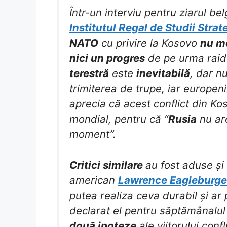
Într-un interviu pentru ziarul bel
Institutul Regal de Studii Strat
NATO
cu privire la Kosovo
nu m
nici un progres
de pe urma raidu
terestră
este
inevitabilă
, dar n
trimiterea de trupe, iar europeni
aprecia că acest conflict din K
mondial, pentru că “
Rusia
nu are
moment”.
Critici similare
au fost aduse și
american
Lawrence Eagleburge
putea realiza ceva durabil și a
declarat el pentru săptămânalul 
două ipoteze
ale viitorului conf