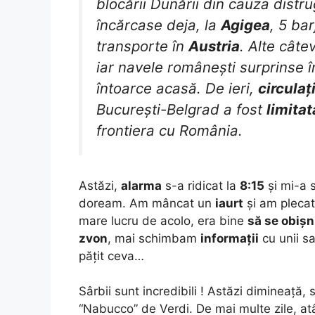
blocării Dunării din cauza distru
încărcase deja, la
Agigea
, 5 ba
transporte în
Austria
. Alte câte
iar navele românești surprinse î
întoarce acasă. De ieri,
circulaț
București-Belgrad a fost
limitat
frontiera cu România.
Astăzi,
alarma
s-a ridicat la
8:15
și mi-a 
doream. Am mâncat un
iaurt
și am pleca
mare lucru de acolo, era bine
să se obiș
zvon
, mai schimbam
informații
cu unii sa
pățit ceva…
Sârbii sunt incredibili ! Astăzi dimineață
“Nabucco” de Verdi. De mai multe zile, at