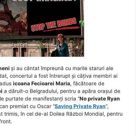
meni
și au cântat împreună cu marile staruri ale
t, concertul a fost întrerupt și câțiva membri ai
u adus
icoana Fecioarei Maria
, făcătoare de
i
a dăruit-o Belgradului, pentru a apăra orașul de
le purtate de manifestanți scria “
No private Ryan
rican premiat cu Oscar “
Saving Private Ryan
“,
trimis, în cel de-al Doilea Război Mondial, pentru
ront.