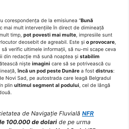
ru corespondența de la emisiunea “
Bună
lac mai mult intervențiile în direct de dimineață
 mult timp,
pot povesti mai multe
, impresiile sunt
rlocutor deosebit de agreabil. Este și
o provocare
,
să verific ultimele informații, să nu-mi scape ceva
legii din redacție mă sună noaptea și
stabilim
gătească niște
imagini
care să se potrivească cu
mineață,
încă un pod peste Dunăre
a fost
distrus
:
i de Novi Sad, pe autostrada care leagă Belgradul
în plin
ultimul segment al podului
, cel de lângă
 două.
cietatea de Navigație Fluvială
NFR
de 100.000 de dolari
de pe urma