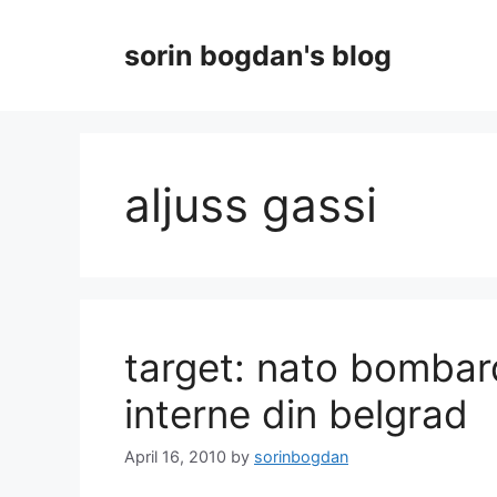
Skip
to
sorin bogdan's blog
content
aljuss gassi
target: nato bombar
interne din belgrad
April 16, 2010
by
sorinbogdan