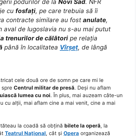
gerii podurilor de la
Novi Sad
. NFR
rje cu
fosfați
, pe care trebuia să îi
va contracte similare au fost
anulate
,
n aval de Iugoslavia nu s-au mai putut
ia trenurilor de călători
pe relația
ă
până în localitatea
Vîrșeț
, de lângă
stricat cele două ore de somn pe care mi le
t spre
Centrul militar de presă
. Deși nu aflam
nuiască lumea cu noi
. În plus, mai auzeam câte-un
u cu alții, mai aflam cine a mai venit, cine a mai
, stăteau la coadă să obțină
bilete la operă
, la
ât
Teatrul Național
, cât și
Opera
organizează