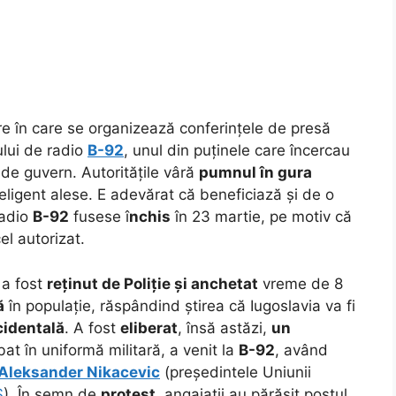
re în care se organizează conferințele de presă
ului de radio
B-92
, unul din puținele care încercau
 de guvern.
Autoritățile vâră
pumnul în gura
eligent alese. E adevărat că beneficiază și de o
Radio
B-92
fusese î
nchis
în 23 martie, pe motiv că
l autorizat.
, a fost
reținut de Poliție și anchetat
vreme de 8
ă
în populație, răspândind știrea că Iugoslavia va fi
cidentală
. A fost
eliberat
, însă astăzi,
un
bat în uniformă militară, a venit la
B-92
, având
Aleksander Nikacevic
(președintele Uniunii
S
). În semn de
protest
, angajații au părăsit postul