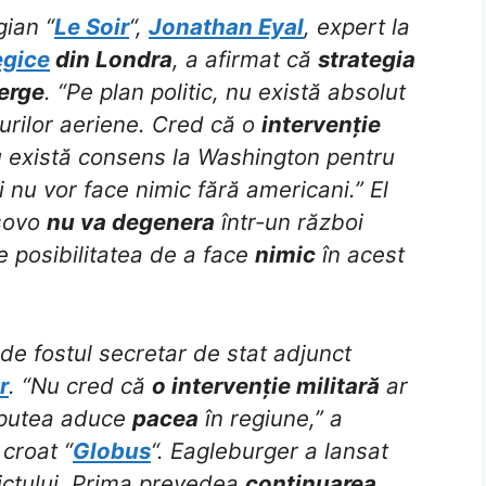
gian “
Le Soir
“,
Jonathan Eyal
, expert la
egice
din Londra
, a afirmat că
strategia
erge
. “Pe plan politic, nu există absolut
rilor aeriene. Cred că o
intervenție
u există consens la Washington pentru
i nu vor face nimic fără americani.” El
osovo
nu va degenera
într-un război
 posibilitatea de a face
nimic
în acest
 de fostul secretar de stat adjunct
r
. “Nu cred că
o intervenție militară
ar
r putea aduce
pacea
în regiune,” a
croat “
Globus
“. Eagleburger a lansat
lictului. Prima prevedea
continuarea