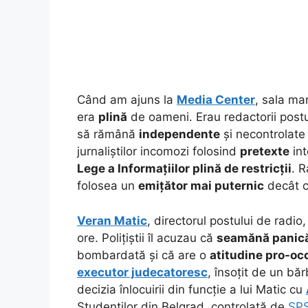
Când am ajuns la
Media Center
, sala ma
era
plină
de oameni. Erau redactorii post
să rămână
independente
și necontrolate
jurnaliștilor incomozi folosind
pretexte
int
Lege a Informațiilor plină de restricții
. 
folosea un
emițător mai puternic
decât ce
Veran Matic
, directorul postului de radio
ore. Polițiștii îl acuzau că
seamănă panic
bombardată și că are o
atitudine pro-oc
executor judecatoresc
, însoțit de un băr
decizia înlocuirii din funcție a lui Matic cu
Studenților din Belgrad, controlată de
SP