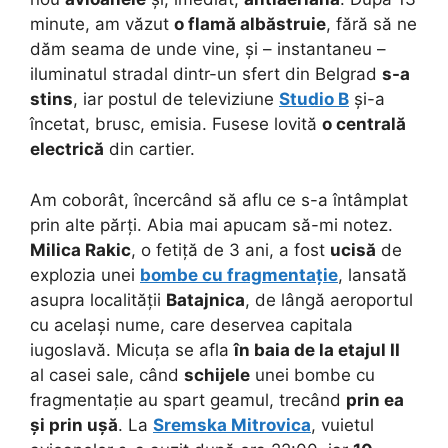
minute, am văzut
o flamă albăstruie
, fără să ne
dăm seama de unde vine, și – instantaneu –
iluminatul stradal dintr-un sfert din Belgrad
s-a
stins
, iar postul de televiziune
Studio B
și-a
încetat, brusc, emisia. Fusese lovită
o centrală
electrică
din cartier.
Am coborât, încercând să aflu ce s-a întâmplat
prin alte părți. Abia mai apucam să-mi notez.
Milica Rakic
, o fetiță de 3 ani, a fost
ucisă
de
explozia unei
bombe cu fragmentație
, lansată
asupra localității
Batajnica
, de lângă aeroportul
cu același nume, care deservea capitala
iugoslavă. Micuța se afla
în baia de la etajul II
al casei sale, când
schijele
unei bombe cu
fragmentație au spart geamul, trecând
prin ea
și prin ușă
. La
Sremska Mitrovica
, vuietul