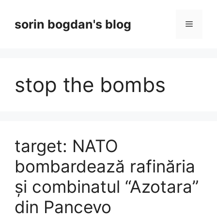
Skip
to
sorin bogdan's blog
Menu
content
stop the bombs
target: NATO
bombardează rafinăria
și combinatul “Azotara”
din Pancevo