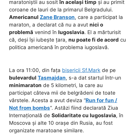
maratoniștii au sosit
în același timp
și au primit
coroane de lauri de la primarul Belgradului.
Americanul
Zane Branson
, care a participat la
maraton, a declarat că nu a avut
nici o
problemă
venind în
Iugoslavia
. El a mărturisit
că, deși își iubește țara,
nu poate fi de acord
cu
politica americană în problema iugoslavă.
La ora 11:00, din fața
bisericii Sf.Mark
de pe
bulevardul
Tasmajdan
, s-a dat startul într-un
minimaraton
de 5 kilometri, la care au
participat câteva mii de belgrădeni de toate
vârstele. Acesta a avut deviza “
Run for fun /
Not from bombs
“. Astăzi fiind declarată Ziua
Internațională de
Solidaritate cu Iugoslavia
, în
Moscova și alte 10 orașe din Rusia, au fost
organizate maratoane similare.