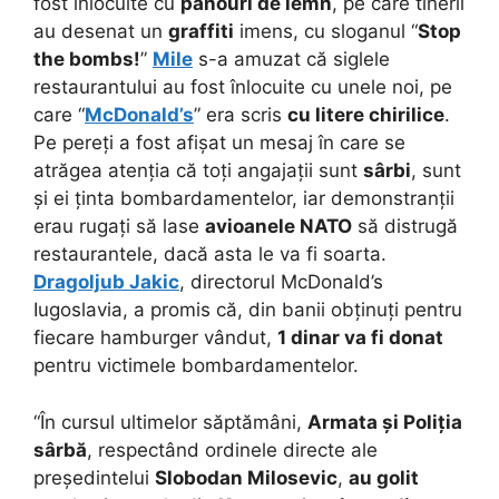
fost înlocuite cu
panouri de lemn
, pe care tinerii
au desenat un
graffiti
imens, cu sloganul “
Stop
the bombs!
”
Mile
s-a amuzat că siglele
restaurantului au fost înlocuite cu unele noi, pe
care “
McDonald’s
” era scris
cu litere chirilice
.
Pe pereți a fost afișat un mesaj în care se
atrăgea atenția că toți angajații sunt
sârbi
, sunt
și ei ținta bombardamentelor, iar demonstranții
erau rugați să lase
avioanele NATO
să distrugă
restaurantele, dacă asta le va fi soarta.
Dragoljub Jakic
, directorul McDonald’s
Iugoslavia, a promis că, din banii obținuți pentru
fiecare hamburger vândut,
1 dinar va fi donat
pentru victimele bombardamentelor.
“În cursul ultimelor săptămâni,
Armata și Poliția
sârbă
, respectând ordinele directe ale
președintelui
Slobodan Milosevic
,
au golit