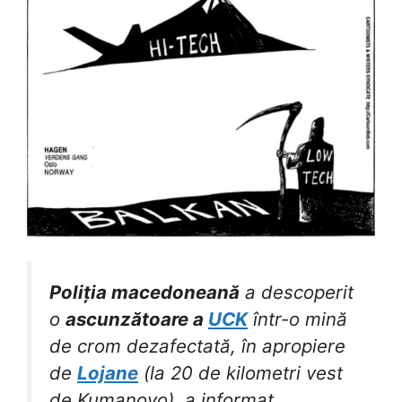
Poliția macedoneană
a descoperit
o
ascunzătoare a
UCK
într-o mină
de crom dezafectată, în apropiere
de
Lojane
(la 20 de kilometri vest
de Kumanovo), a informat