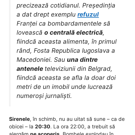
precizează cotidianul. Președinția
a dat drept exemplu
refuzul
Franței ca bombardamentele să
lovească
o centrală electrică
,
fiindcă aceasta alimenta, în primul
rând, Fosta Republica Iugoslava a
Macedoniei. Sau
una dintre
antenele
televiziunii din Belgrad,
fiindcă aceasta se afla la doar doi
metri de un imobil unde lucrează
numeroși jurnaliști.
Sirenele
, în schimb, nu au uitat să sune – ca de
obicei – la
20:30
. La ora 22:00, a trebuit să
alergăm
pe acoperiș
. Bombele explodau în