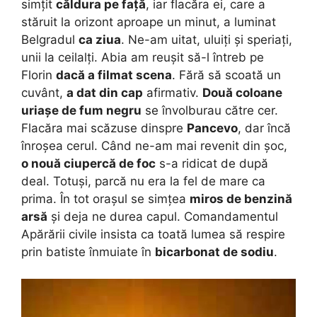
simțit
căldura pe față
, iar flacăra ei, care a
stăruit la orizont aproape un minut, a luminat
Belgradul
ca ziua
. Ne-am uitat, uluiți și speriați,
unii la ceilalți. Abia am reușit să-l întreb pe
Florin
dacă a filmat scena
. Fără să scoată un
cuvânt,
a dat din cap
afirmativ.
Două coloane
uriașe de fum negru
se învolburau către cer.
Flacăra mai scăzuse dinspre
Pancevo
, dar încă
înroșea cerul. Când ne-am mai revenit din șoc,
o nouă ciupercă de foc
s-a ridicat de după
deal. Totuși, parcă nu era la fel de mare ca
prima. În tot orașul se simțea
miros de benzină
arsă
și deja ne durea capul. Comandamentul
Apărării civile insista ca toată lumea să respire
prin batiste înmuiate în
bicarbonat de sodiu
.