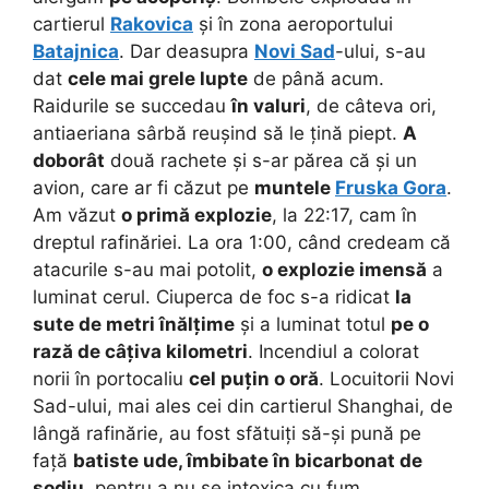
cartierul
Rakovica
și în zona aeroportului
Batajnica
. Dar deasupra
Novi Sad
-ului, s-au
dat
cele mai grele lupte
de până acum.
Raidurile se succedau
în valuri
, de câteva ori,
antiaeriana sârbă reușind să le țină piept.
A
doborât
două rachete și s-ar părea că și un
avion, care ar fi căzut pe
muntele
Fruska Gora
.
Am văzut
o primă explozie
, la 22:17, cam în
dreptul rafinăriei. La ora 1:00, când credeam că
atacurile s-au mai potolit,
o explozie imensă
a
luminat cerul. Ciuperca de foc s-a ridicat
la
sute de metri înălțime
și a luminat totul
pe o
rază de câțiva kilometri
. Incendiul a colorat
norii în portocaliu
cel puțin o oră
. Locuitorii Novi
Sad-ului, mai ales cei din cartierul Shanghai, de
lângă rafinărie, au fost sfătuiți să-și pună pe
față
batiste ude, îmbibate în bicarbonat de
sodiu
, pentru a nu se intoxica cu fum.