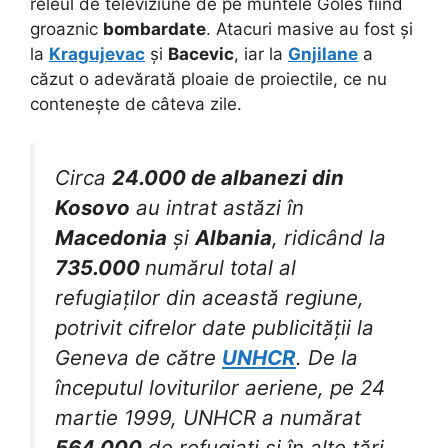
releul de televiziune de pe muntele Goles fiind
groaznic
bombardate
. Atacuri masive au fost și
la
Kragujevac
și
Bacevic
, iar la
Gnjilane
a
căzut o adevărată ploaie de proiectile, ce nu
contenește de câteva zile.
Circa
24.000 de albanezi din
Kosovo
au intrat astăzi în
Macedonia
și
Albania
, ridicând la
735.000
numărul total al
refugiaților din această regiune,
potrivit cifrelor date publicității la
Geneva de către
UNHCR
. De la
începutul loviturilor aeriene, pe 24
martie 1999, UNHCR a numărat
564.000
de refugiați și în alte țări