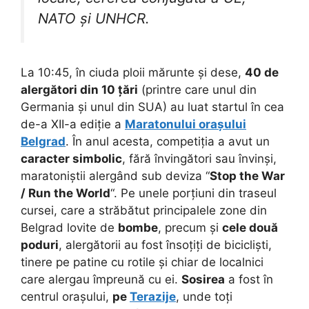
NATO și UNHCR.
La 10:45, în ciuda ploii mărunte și dese,
40 de
alergători din 10 țări
(printre care unul din
Germania și unul din SUA) au luat startul în cea
de-a XII-a ediție a
Maratonului orașului
Belgrad
. În anul acesta, competiția a avut un
caracter simbolic
, fără învingători sau învinși,
maratoniștii alergând sub deviza “
Stop the War
/ Run the World
“. Pe unele porțiuni din traseul
cursei, care a străbătut principalele zone din
Belgrad lovite de
bombe
, precum și
cele două
poduri
, alergătorii au fost însoțiți de bicicliști,
tinere pe patine cu rotile și chiar de localnici
care alergau împreună cu ei.
Sosirea
a fost în
centrul orașului,
pe
Terazije
, unde toți