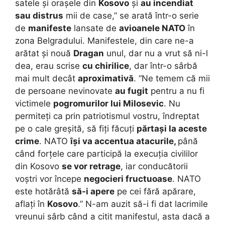
satele și orașele din
Kosovo
și
au incendiat
sau distrus
mii de case,” se arată într-o serie
de
manifeste
lansate de
avioanele NATO
în
zona Belgradului. Manifestele, din care ne-a
arătat și nouă
Dragan
unul, dar nu a vrut să ni-l
dea, erau scrise
cu chirilice
, dar într-o sârbă
mai mult decât
aproximativă
. “Ne temem că mii
de persoane nevinovate
au fugit
pentru a nu fi
victimele
pogromurilor lui Milosevic
. Nu
permiteți ca prin patriotismul vostru, îndreptat
pe o cale greșită, să fiți făcuți
părtași la aceste
crime
. NATO
își va accentua atacurile,
până
când forțele care participă la execuția civililor
din Kosovo
se vor retrage
, iar conducătorii
voștri vor începe
negocieri fructuoase
. NATO
este hotărâtă
să-i apere
pe cei fără apărare,
aflați în
Kosovo
.” N-am auzit să-i fi dat lacrimile
vreunui sârb când a citit manifestul, asta dacă a