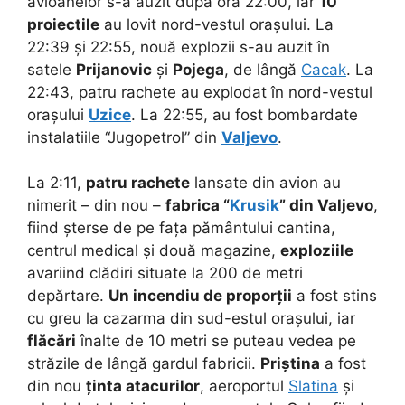
avioanelor s-a auzit după ora 22:00, iar
10
proiectile
au lovit nord-vestul orașului. La
22:39 și 22:55, nouă explozii s-au auzit în
satele
Prijanovic
și
Pojega
, de lângă
Cacak
. La
22:43, patru rachete au explodat în nord-vestul
orașului
Uzice
. La 22:55, au fost bombardate
instalatiile “Jugopetrol” din
Valjevo
.
La 2:11,
patru rachete
lansate din avion au
nimerit – din nou –
fabrica “
Krusik
” din Valjevo
,
fiind șterse de pe fața pământului cantina,
centrul medical și două magazine,
exploziile
avariind clădiri situate la 200 de metri
depărtare.
Un incendiu de proporții
a fost stins
cu greu la cazarma din sud-estul orașului, iar
flăcări
înalte de 10 metri se puteau vedea pe
străzile de lângă gardul fabricii.
Priștina
a fost
din nou
ținta atacurilor
, aeroportul
Slatina
și