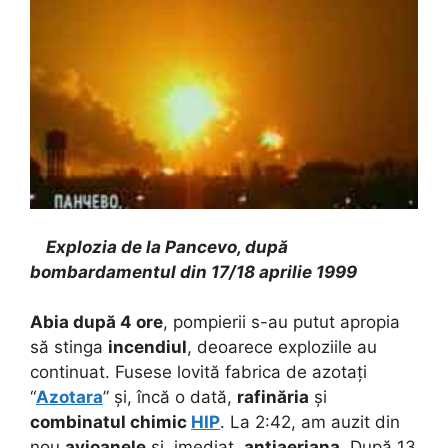
Explozia de la Pancevo, după
bombardamentul din 17/18 aprilie 1999
Abia după 4 ore
, pompierii s-au putut apropia
să stinga
incendiul
, deoarece exploziile au
continuat. Fusese lovită fabrica de azotați
“
Azotara
” și, încă o dată,
rafinăria
și
combinatul chimic
HIP
. La 2:42, am auzit din
nou
avioanele
și, imediat,
antiaeriana
. După 13