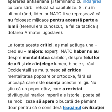
apărarea antiaeriană și terminând cu
îndârjirea
cu care sârbii refuză să capituleze. Și, nu în
ultimul rând, liderilor NATO li se reproșează că
nu
folosesc mijloace
pentru această parte a
lumii
(terenul era cunoscut, la fel ca tactica și
dotarea Armatei iugoslave).
La toate aceste
critici
, aș mai adăuga una –
cred eu –
majora
: experții NATO
habar nu au
despre
mentalitatea
sârbilor, despre
felul lor
de a fi
și
de a înțelege
lumea, binele și răul.
Occidentalii se mulțumesc
să critice
mentalitatea popoarelor ortodoxe, fără să
priceapă care este
esența
acestei religii. Nu
știu că un popor dârz, care
a rezistat
tăvălugului marilor imperii ale istoriei, poate să
se mobilizeze
să apere
o bucată de pământ
doar pentru că o consideră
leagănul
civilizației