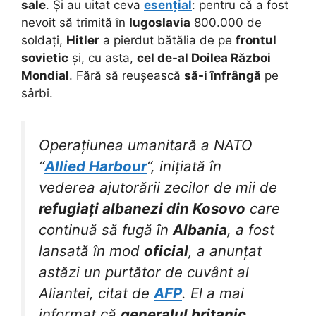
sale
. Și au uitat ceva
esențial
: pentru că a fost
nevoit să trimită în
Iugoslavia
800.000 de
soldați,
Hitler
a pierdut bătălia de pe
frontul
sovietic
și, cu asta,
cel de-al Doilea Război
Mondial
. Fără să reușească
să-i înfrângă
pe
sârbi.
Operațiunea umanitară a NATO
“
Allied Harbour
“, inițiată în
vederea ajutorării zecilor de mii de
refugiați albanezi din Kosovo
care
continuă să fugă în
Albania
, a fost
lansată în mod
oficial
, a anunțat
astăzi un purtător de cuvânt al
Aliantei, citat de
AFP
. El a mai
informat că
generalul britanic