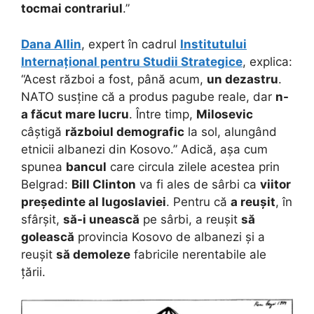
tocmai contrariul
.”
Dana Allin
, expert în cadrul
Institutului
Internațional pentru Studii Strategice
, explica:
“Acest război a fost, până acum,
un dezastru
.
NATO susține că a produs pagube reale, dar
n-
a făcut mare lucru
. Între timp,
Milosevic
câștigă
războiul demografic
la sol, alungând
etnicii albanezi din Kosovo.” Adică, așa cum
spunea
bancul
care circula zilele acestea prin
Belgrad:
Bill Clinton
va fi ales de sârbi ca
viitor
președinte al Iugoslaviei
. Pentru că
a reușit
, în
sfârșit,
să-i unească
pe sârbi, a reușit
să
golească
provincia Kosovo de albanezi și a
reușit
să demoleze
fabricile nerentabile ale
țării.