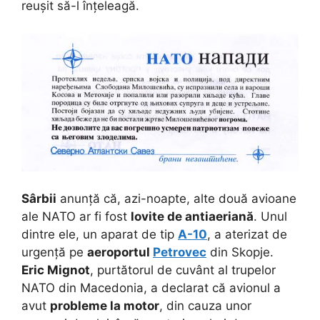
reușit să-l înțeleagă.
Sârbii
anunță că, azi-noapte, alte două avioane
ale NATO ar fi fost
lovite de antiaeriană
. Unul
dintre ele, un aparat de tip
A-10
, a aterizat de
urgență pe
aeroportul
Petrovec
din Skopje.
Eric Mignot
, purtătorul de cuvânt al trupelor
NATO din Macedonia, a declarat că avionul a
avut
probleme la motor
, din cauza unor