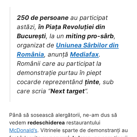
250 de persoane
au participat
astăzi,
în Piața Revoluției din
București
, la un
miting pro-sârb
,
organizat de
Uniunea Sârbilor din
România
, anunță
Mediafax
.
Românii care au participat la
demonstrație purtau în piept
cocarde reprezentând
ținte
, sub
care scria “
Next target
“.
Până să sosească alergătorii, ne-am dus să
vedem
redeschiderea
restaurantului
McDonald’s
. Vitrinele sparte de demonstranți au