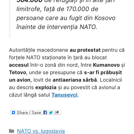
limitrofe, față de 170.000 de
persoane care au fugit din Kosovo
înainte de intervenția NATO.
Autoritățile macedonene
au protestat
pentru că
forțele NATO staționate în țară au blocat
accesul
într-o zonă din nord, între
Kumanovo
și
Tetovo
, unde se presupune că
s-ar fi prăbușit
un avion
, lovit de
antiaeriana sârbă
. Localnicii
au descris
explozia
și au povestit că avionul a
căzut lângă satul
Tanusevci
.
Categories
NATO vs. Iugoslavia