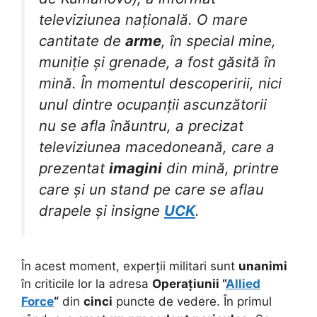
televiziunea națională. O mare
cantitate de
arme
, în special mine,
muniție și grenade, a fost găsită în
mină. În momentul descoperirii, nici
unul dintre ocupanții ascunzătorii
nu se afla înăuntru, a precizat
televiziunea macedoneană, care a
prezentat
imagini
din mină, printre
care și un stand pe care se aflau
drapele și insigne
UCK
.
În acest moment, experții militari sunt
unanimi
în criticile lor la adresa
Operațiunii “
Allied
Force
“
din
cinci
puncte de vedere. În primul