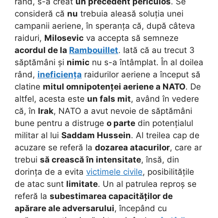
rând, s-a creat
un precedent periculos
.
Se
consideră că
nu
trebuia aleasă soluția unei
campanii aeriene, în speranța că, după câteva
raiduri,
Milosevic
va accepta să semneze
acordul de la
Rambouillet
. Iată că au trecut 3
săptămâni și
nimic
nu s-a întâmplat. În al doilea
rând,
ineficiența
raidurilor aeriene a început să
clatine
mitul omnipotenței aeriene a NATO
. De
altfel, acesta este
un fals mit
, având în vedere
că, în
Irak
, NATO a avut nevoie de săptămâni
bune pentru a distruge
o parte
din potențialul
militar al lui
Saddam Hussein
. Al treilea cap de
acuzare se referă la
dozarea atacurilor
, care ar
trebui
să crească în intensitate
, însă, din
dorința de a evita
victimele civile
, posibilitățile
de atac sunt
limitate
. Un al patrulea reproș se
referă la
subestimarea capacităților de
apărare ale adversarului
, începând cu