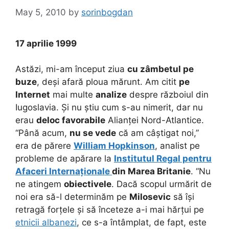
May 5, 2010
by
sorinbogdan
17 aprilie 1999
Astăzi, mi-am început ziua
cu zâmbetul pe
buze
, deși afară ploua mărunt. Am citit
pe
Internet
mai multe
analize
despre războiul din
Iugoslavia. Și nu știu cum s-au nimerit, dar nu
erau
deloc favorabile
Alianței Nord-Atlantice.
“Până acum,
nu se vede
că am câștigat noi,”
era de părere
William Hopkinson
, analist pe
probleme de apărare la
Institutul Regal pentru
Afaceri Internaționale
din Marea Britanie
. “Nu
ne atingem
obiectivele
. Dacă scopul urmărit de
noi era să-l determinăm pe
Milosevic
să își
retragă forțele și să înceteze a-i mai hărțui pe
etnicii albanezi
, ce s-a întâmplat, de fapt, este