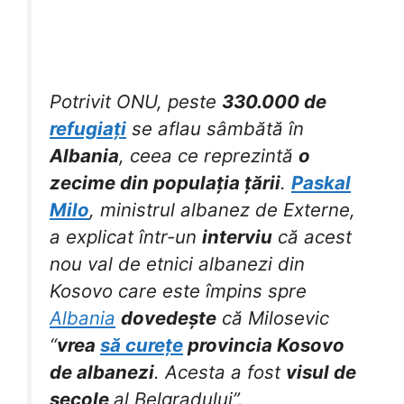
Potrivit ONU, peste
330.000 de
refugiați
se aflau sâmbătă în
Albania
, ceea ce reprezintă
o
zecime din populația țării
.
Paskal
Milo
, ministrul albanez de Externe,
a explicat într-un
interviu
că acest
nou val de etnici albanezi din
Kosovo care este împins spre
Albania
dovedește
că Milosevic
“
vrea
să curețe
provincia Kosovo
de albanezi
. Acesta a fost
visul de
secole
al Belgradului”.