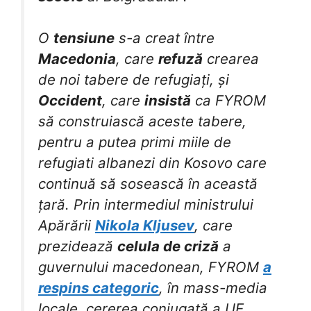
O
tensiune
s-a creat între
Macedonia
, care
refuză
crearea
de noi tabere de refugiați, și
Occident
, care
insistă
ca FYROM
să construiască aceste tabere,
pentru a putea primi miile de
refugiati albanezi din Kosovo care
continuă să sosească în această
țară. Prin intermediul ministrului
Apărării
Nikola Kljusev
, care
prezidează
celula de criză
a
guvernului macedonean, FYROM
a
respins categoric
, în mass-media
locale, cererea conjugată a UE,