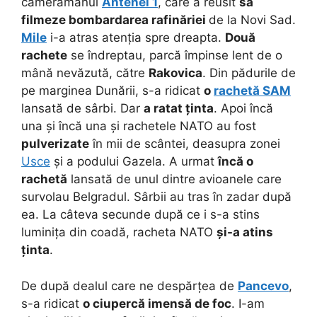
cameramanul
Antenei 1
, care a reusit
să
filmeze bombardarea rafinăriei
de la Novi Sad.
Mile
i-a atras atenția spre dreapta.
Două
rachete
se îndreptau, parcă împinse lent de o
mână nevăzută, către
Rakovica
. Din pădurile de
pe marginea Dunării, s-a ridicat
o
rachetă SAM
lansată de sârbi. Dar
a ratat ținta
. Apoi încă
una și încă una și rachetele NATO au fost
pulverizate
în mii de scântei, deasupra zonei
Usce
și a podului Gazela. A urmat
încă o
rachetă
lansată de unul dintre avioanele care
survolau Belgradul. Sârbii au tras în zadar după
ea. La câteva secunde după ce i s-a stins
luminița din coadă, racheta NATO
și-a atins
ținta
.
De după dealul care ne despărțea de
Pancevo
,
s-a ridicat
o ciupercă imensă de foc
. I-am