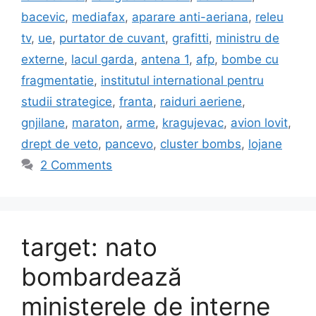
bacevic
,
mediafax
,
aparare anti-aeriana
,
releu
tv
,
ue
,
purtator de cuvant
,
grafitti
,
ministru de
externe
,
lacul garda
,
antena 1
,
afp
,
bombe cu
fragmentatie
,
institutul international pentru
studii strategice
,
franta
,
raiduri aeriene
,
gnjilane
,
maraton
,
arme
,
kragujevac
,
avion lovit
,
drept de veto
,
pancevo
,
cluster bombs
,
lojane
2 Comments
target: nato
bombardează
ministerele de interne