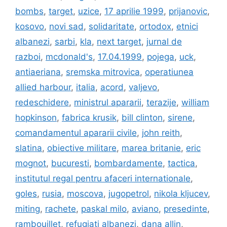
bombs
,
target
,
uzice
,
17 aprilie 1999
,
prijanovic
,
kosovo
,
novi sad
,
solidaritate
,
ortodox
,
etnici
albanezi
,
sarbi
,
kla
,
next target
,
jurnal de
razboi
,
mcdonald's
,
17.04.1999
,
pojega
,
uck
,
antiaeriana
,
sremska mitrovica
,
operatiunea
allied harbour
,
italia
,
acord
,
valjevo
,
redeschidere
,
ministrul apararii
,
terazije
,
william
hopkinson
,
fabrica krusik
,
bill clinton
,
sirene
,
comandamentul apararii civile
,
john reith
,
slatina
,
obiective militare
,
marea britanie
,
eric
mognot
,
bucuresti
,
bombardamente
,
tactica
,
institutul regal pentru afaceri internationale
,
goles
,
rusia
,
moscova
,
jugopetrol
,
nikola kljucev
,
miting
,
rachete
,
paskal milo
,
aviano
,
presedinte
,
rambouillet
,
refugiati albanezi
,
dana allin
,