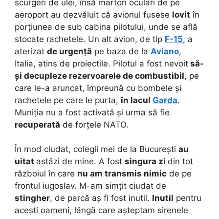
scurgeri de ulei, însă martori oculari de pe
aeroport au dezvăluit că avionul fusese
lovit
în
porțiunea de sub cabina pilotului, unde se află
stocate rachetele. Un alt avion, de tip
F-15
, a
aterizat
de urgență
pe baza de la
Aviano
,
Italia, atins de proiectile. Pilotul a fost nevoit
să-
și decupleze rezervoarele de combustibil
, pe
care le-a aruncat, împreună cu bombele și
rachetele pe care le purta,
în lacul
Garda
.
Muniția nu a fost activată și urma să fie
recuperată
de forțele NATO.
În mod ciudat, colegii mei de la București
au
uitat
astăzi de mine. A fost
singura zi
din tot
războiul în care
nu am transmis nimic
de pe
frontul iugoslav. M-am simțit ciudat de
stingher
, de parcă aș fi fost inutil.
Inutil
pentru
acești oameni, lângă care așteptam sirenele