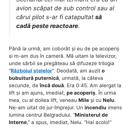
avion scăpat de sub control sau al
cărui pilot s-ar fi catapultat
să
cadă peste reactoare
.
Până la urmă, am coborât și eu de pe acoperiș
si m-am dus în cameră. Mă uitam la televizor,
unde sârbii se pregăteau să difuzeze trilogia
“
Războiul stelelor
“. Deodată, am auzit
o
bubuitură puternică
, urmată, la câteva
secunde, de
încă două
. Era 0:45. Am alergat la
lift și am ajuns, imediat,
pe acoperiș
. În urma
mea, cu al doilea lift, veneau
Mile
și cu
Nelu
.
Ne-am uitat de jur-împrejur. Un
incendiu
imens
lumina centrul Belgradului. “
Ministerul de
Interne
,” a spus, imediat, Nelu. “Hai acolo!”