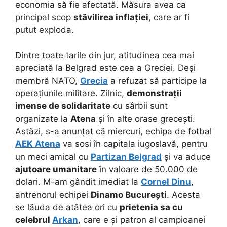
economia să fie afectată. Măsura avea ca
principal scop
stăvilirea inflației
, care ar fi
putut exploda.
Dintre toate tarile din jur, atitudinea cea mai
apreciată la Belgrad este cea a Greciei. Deși
membră NATO,
Grecia
a refuzat să participe la
operațiunile militare. Zilnic,
demonstrații
imense de solidaritate
cu sârbii sunt
organizate la
Atena
și în alte orase grecești.
Astăzi, s-a anunțat că miercuri, echipa de fotbal
AEK Atena
va sosi în capitala iugoslavă, pentru
un meci amical cu
Partizan Belgrad
și va aduce
ajutoare umanitare
în valoare de 50.000 de
dolari. M-am gândit imediat la
Cornel Dinu
,
antrenorul echipei
Dinamo București
. Acesta
se lăuda de atâtea ori cu
prietenia sa cu
celebrul
Arkan
, care e și patron al campioanei