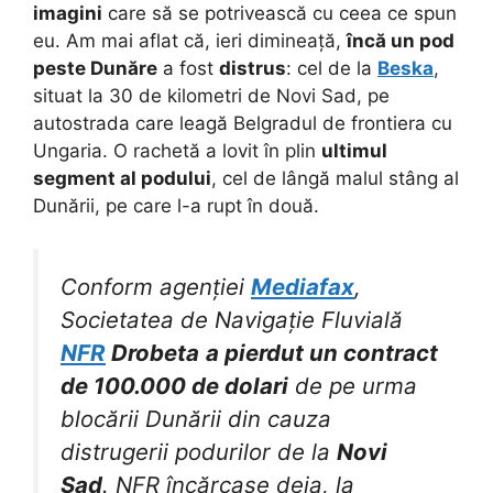
imagini
care să se potrivească cu ceea ce spun
eu. Am mai aflat că, ieri dimineață,
încă un pod
peste Dunăre
a fost
distrus
: cel de la
Beska
,
situat la 30 de kilometri de Novi Sad, pe
autostrada care leagă Belgradul de frontiera cu
Ungaria. O rachetă a lovit în plin
ultimul
segment al podului
, cel de lângă malul stâng al
Dunării, pe care l-a rupt în două.
Conform agenției
Mediafax
,
Societatea de Navigație Fluvială
NFR
Drobeta
a pierdut un contract
de 100.000 de dolari
de pe urma
blocării Dunării din cauza
distrugerii podurilor de la
Novi
Sad
. NFR încărcase deja, la