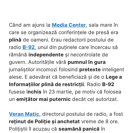
Când am ajuns la
Media Center
, sala mare în
care se organizează conferințele de presă era
plină
de oameni. Erau redactorii postului de
radio
B-92
, unul din puținele care încercau să
rămână
independente
și necontrolate de
guvern.
Autoritățile vâră
pumnul în gura
jurnaliștilor incomozi folosind
pretexte
inteligent
alese. E adevărat că beneficiază și de o
Lege a
Informațiilor plină de restricții
. Radio
B-92
fusese î
nchis
în 23 martie, pe motiv că folosea
un
emițător mai puternic
decât cel autorizat.
Veran Matic
, directorul postului de radio, a fost
reținut de Poliție și anchetat
vreme de 8 ore.
Polițiștii îl acuzau că
seamănă panică
în