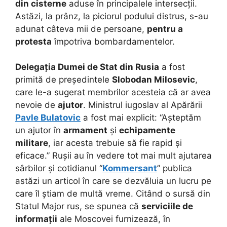
din cisterne
aduse în principalele intersecții.
Astăzi, la prânz, la piciorul podului distrus, s-au
adunat câteva mii de persoane,
pentru a
protesta
împotriva bombardamentelor.
Delegația Dumei de Stat din Rusia
a fost
primită de președintele
Slobodan Milosevic
,
care le-a sugerat membrilor acesteia că ar avea
nevoie de
ajutor
. Ministrul iugoslav al Apărării
Pavle Bulatovic
a fost mai explicit: “Așteptăm
un ajutor în
armament
și
echipamente
militare
, iar acesta trebuie să fie rapid și
eficace.” Rușii au în vedere tot mai mult ajutarea
sârbilor și cotidianul “
Kommersant
” publica
astăzi un articol în care se dezvăluia un lucru pe
care îl știam de multă vreme. Citând o sursă din
Statul Major rus, se spunea că
serviciile de
informații
ale Moscovei furnizează, în