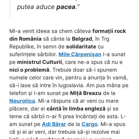
putea aduce
pacea
.”
Mi-a venit ideea sa chem câteva
formații rock
din România
să cânte la
Belgrad
, în Trg
Republike, în semn de
solidaritate
cu
suferințele sârbilor.
Mile Cărpenișan
l-a sunat
pe
ministrul Culturii
, care ne-a spus că nu e
nici o problemă
. Trebuie doar să-i spunem
numele celor care vin, pentru a anunța în vamă,
să-i lase să intre în Iugoslavia. Am pus mâna pe
telefon și l-am sunat pe
Miță Breazu
de la
Neurotica
. Mi-a răspuns că ar veni cu mare
plăcere, dar ei
cântă în limba engleză
și se
teme că sârbii n-ar fi prea încântați de asta. L-
am sunat pe
Adi Bărar
de la
Cargo
. Mi-a spus
că și ei ar veni, dar trebuie să-și rezolve mai