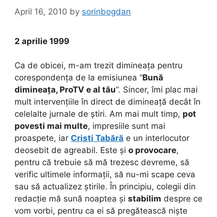
April 16, 2010
by
sorinbogdan
2 aprilie 1999
Ca de obicei, m-am trezit dimineața pentru
corespondența de la emisiunea “
Bună
dimineața, ProTV e al tău
“. Sincer, îmi plac mai
mult intervențiile în direct de dimineață decât în
celelalte jurnale de știri. Am mai mult timp,
pot
povesti mai multe
, impresiile sunt mai
proaspete, iar
Cristi Tabără
e un interlocutor
deosebit de agreabil. Este și
o provocare
,
pentru că trebuie să mă trezesc devreme, să
verific ultimele informații, să nu-mi scape ceva
sau să actualizez știrile. În principiu, colegii din
redacție mă sună noaptea și
stabilim
despre ce
vom vorbi, pentru ca ei să pregătească niște