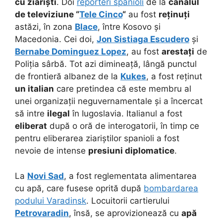
cu ziariști
. Doi
reporteri spanioli
de la
canalul
de televiziune “
Tele Cinco
“
au fost
reținuți
astăzi, în zona
Blace
, între Kosovo și
Macedonia. Cei doi,
Jon Sistiaga Escudero
și
Bernabe Dominguez Lopez
, au fost
arestați
de
Poliția sârbă. Tot azi dimineață, lângă punctul
de frontieră albanez de la
Kukes
, a fost reținut
un italian
care pretindea că este membru al
unei organizații neguvernamentale și a încercat
să intre
ilegal
în Iugoslavia. Italianul a fost
eliberat
după o oră de interogatorii, în timp ce
pentru eliberarea ziariștilor spanioli a fost
nevoie de intense
presiuni diplomatice
.
La
Novi Sad
, a fost reglementata alimentarea
cu apă, care fusese oprită după
bombardarea
podului Varadinsk
. Locuitorii cartierului
Petrovaradin
, însă, se aprovizionează cu
apă