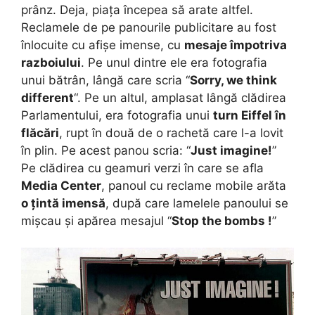
prânz. Deja, piața începea să arate altfel.
Reclamele de pe panourile publicitare au fost
înlocuite cu afișe imense, cu
mesaje împotriva
razboiului
. Pe unul dintre ele era fotografia
unui bătrân, lângă care scria “
Sorry, we think
different
“. Pe un altul, amplasat lângă clădirea
Parlamentului, era fotografia unui
turn Eiffel în
flăcări
, rupt în două de o rachetă care l-a lovit
în plin. Pe acest panou scria: “
Just imagine!
”
Pe clădirea cu geamuri verzi în care se afla
Media Center
, panoul cu reclame mobile arăta
o țintă imensă
, după care lamelele panoului se
mișcau și apărea mesajul “
Stop the bombs !
”