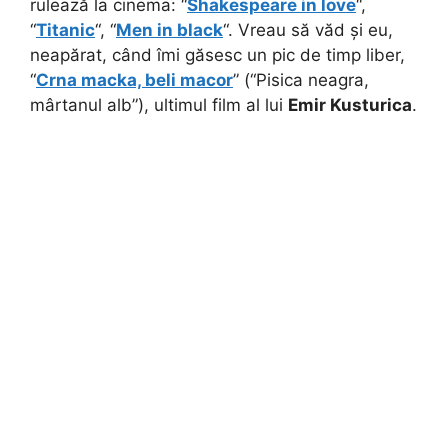
rulează la cinema: “
Shakespeare in love
“,
“
Titanic
“, “
Men in black
“. Vreau să văd și eu,
neapărat, când îmi găsesc un pic de timp liber,
“
Crna macka, beli macor
” (“Pisica neagra,
mârtanul alb”), ultimul film al lui
Emir Kusturica
.