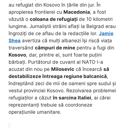
au refugiat din Kosovo în țările din jur. În
apropierea frontierei cu
Macedonia
, a fost
văzută o
coloana de refugiați
de 10 kilometri
lungime. Jurnaliștii străini aflați la Belgrad erau
îngroziți de ce aflau de la redacțiile lor.
Jamie
Shea
avertiza că mulți albanezi își riscă viața
traversând
câmpuri de mine
pentru a fugi din
Kosovo
, dar, printre ei, sunt foarte puțini
bărbați. Purtătorul de cuvant al NATO l-a
acuzat din nou pe
Milosevic
că încearcă
să
destabilizeze întreaga regiune balcanică
,
îndreptând zeci de mii de oameni spre sudul și
vestul provinciei Kosovo. Rezolvarea problemei
refugiaților a căzut
în sarcina Italiei
, ai cărei
reprezentanți trebuie să coordoneze
operațiunile umanitare.