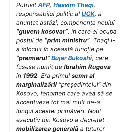
Potrivit
AFP
,
Hassim Thaqi
,
responsabilul politic al
UCK
, a
anunțat astăzi, componența noului
“guvern kosovar”
, în care el ocupa
postul de
“prim ministru”
. Thaqi l-
a înlocuit în această funcție pe
“premierul”
Bujar Bukoshi
, care
fusese numit de
Ibrahim Rugova
în
1992
. Era primul
semn al
marginalizării
“președintelui” din
Kosovo, fenomen care avea să se
accentueze tot mai mult de-a
lungul acestei primăveri. Noul
executiv din Kosovo a decretat
mobilizarea generală
a tuturor