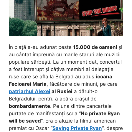
În piață s-au adunat peste
15.000 de oameni
și
au cântat împreună cu marile staruri ale muzicii
populare sârbești. La un moment dat, concertul
a fost întrerupt și câțiva membri ai delegației
ruse care se afla la Belgrad au adus
icoana
Fecioarei Maria
, făcătoare de minuni, pe care
patriarhul Alexei
al Rusiei
a dăruit-o
Belgradului, pentru a apăra orașul de
bombardamente
. Pe una dintre pancartele
purtate de manifestanți scria “
No private Ryan
will be saved
“. Era o aluzie la filmul american
premiat cu Oscar “
Saving Private Ryan
“, despre