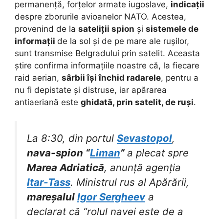
permanență, forțelor armate iugoslave,
indicații
despre zborurile avioanelor NATO. Acestea,
provenind de la
sateliții spion
și
sistemele de
informații
de la sol și de pe mare ale rușilor,
sunt transmise Belgradului prin satelit. Aceasta
știre confirma informațiile noastre că, la fiecare
raid aerian,
sârbii își închid radarele
, pentru a
nu fi depistate și distruse, iar apărarea
antiaeriană este
ghidată, prin satelit, de ruși
.
La 8:30, din portul
Sevastopol
,
nava-spion “
Liman
”
a plecat spre
Marea Adriatică
, anunță agenția
Itar-Tass
. Ministrul rus al Apărării,
mareșalul
Igor Sergheev
a
declarat că “rolul navei este de a