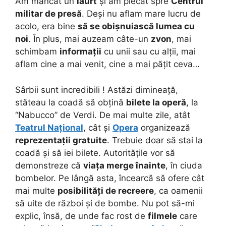
Am mâncat un
iaurt
și am plecat spre
Centrul
militar de presă
. Deși nu aflam mare lucru de
acolo, era bine
să se obișnuiască lumea cu
noi
. În plus, mai auzeam câte-un
zvon
, mai
schimbam
informații
cu unii sau cu alții, mai
aflam cine a mai venit, cine a mai pățit ceva…
Sârbii sunt incredibili ! Astăzi dimineață,
stăteau la coadă să obțină
bilete la operă
, la
“Nabucco” de Verdi. De mai multe zile, atât
Teatrul Național
, cât și
Opera
organizează
reprezentații gratuite
. Trebuie doar să stai la
coadă și să iei bilete. Autoritățile vor să
demonstreze că
viața merge înainte
, în ciuda
bombelor. Pe lângă asta, încearcă să ofere cât
mai multe
posibilități de recreere
, ca oamenii
să uite de război și de bombe. Nu pot să-mi
explic, însă, de unde fac rost de
filmele
care