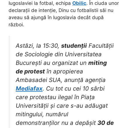
Iugoslaviei la fotbal, echipa
Obilic
. În ciuda unor
declarații de intenție, Dinu cu fotbalistii săi nu
aveau să ajungă în Iugoslavia decât după
război.
Astăzi, la 15:30,
studenții
Facultății
de Sociologie din Universitatea
București au organizat un
miting
de protest
în apropierea
Ambasadei SUA, anunță agenția
Mediafax
. Cu tot cu cei 10 sârbi
care protestau ilegal în Piața
Universității și care s-au adăugat
mitingului, numărul
demonstranților nu a depășit
30 de