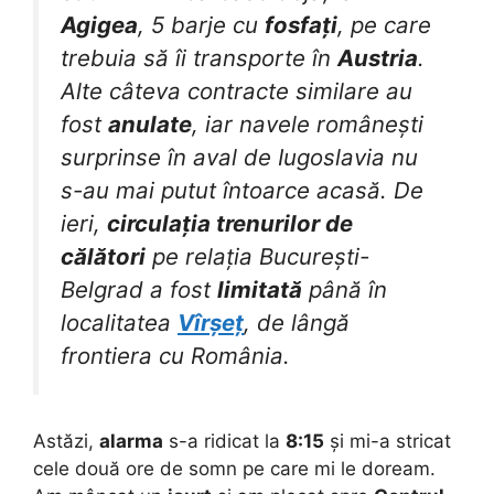
Agigea
, 5 barje cu
fosfați
, pe care
trebuia să îi transporte în
Austria
.
Alte câteva contracte similare au
fost
anulate
, iar navele românești
surprinse în aval de Iugoslavia nu
s-au mai putut întoarce acasă. De
ieri,
circulația trenurilor de
călători
pe relația București-
Belgrad a fost
limitată
până în
localitatea
Vîrșeț
, de lângă
frontiera cu România.
Astăzi,
alarma
s-a ridicat la
8:15
și mi-a stricat
cele două ore de somn pe care mi le doream.