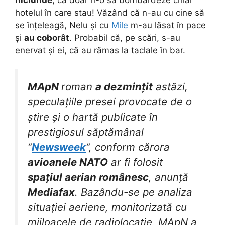
hotelul în care stau! Văzând că n-au cu cine să
se înțeleagă, Nelu și cu
Mile
m-au lăsat în pace
și
au coborât
. Probabil că, pe scări, s-au
enervat și ei, că au rămas la taclale în bar.
MApN
roman
a dezmințit
astăzi,
speculațiile presei provocate de o
știre și o hartă publicate în
prestigiosul săptămânal
“
Newsweek
“, conform cărora
avioanele NATO
ar fi folosit
spațiul aerian românesc
, anunță
Mediafax
. Bazându-se pe analiza
situației aeriene, monitorizată cu
mijloacele de radiolocație, MApN a