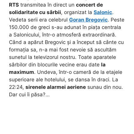
RTS
transmitea în direct un
concert de
solidaritate cu sârbii
, organizat la
Salonic
.
Vedeta serii era celebrul
Goran Bregovic
. Peste
150.000 de greci s-au adunat în piața centrala
a Salonicului, într-o atmosferă extraordinară.
Când a apărut Bregovic și a început să cânte cu
formația sa, n-a mai fost nevoie să ascultăm
sunetul la televizorul nostru. Toate aparatele
sârbilor din blocurile vecine erau date
la
maximum
. Undeva, într-o cameră de la etajele
superioare ale hotelului, se dansa în draci. La
22:24,
sirenele alarmei aeriene
sunau din nou.
Dar cui îi păsa?…