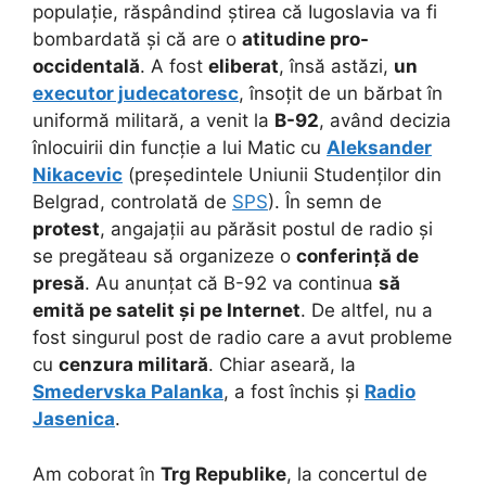
populație, răspândind știrea că Iugoslavia va fi
bombardată și că are o
atitudine pro-
occidentală
. A fost
eliberat
, însă astăzi,
un
executor judecatoresc
, însoțit de un bărbat în
uniformă militară, a venit la
B-92
, având decizia
înlocuirii din funcție a lui Matic cu
Aleksander
Nikacevic
(președintele Uniunii Studenților din
Belgrad, controlată de
SPS
). În semn de
protest
, angajații au părăsit postul de radio și
se pregăteau să organizeze o
conferință de
presă
. Au anunțat că B-92 va continua
să
emită pe satelit și pe Internet
. De altfel, nu a
fost singurul post de radio care a avut probleme
cu
cenzura militară
. Chiar aseară, la
Smedervska Palanka
, a fost închis și
Radio
Jasenica
.
Am coborat în
Trg Republike
, la concertul de