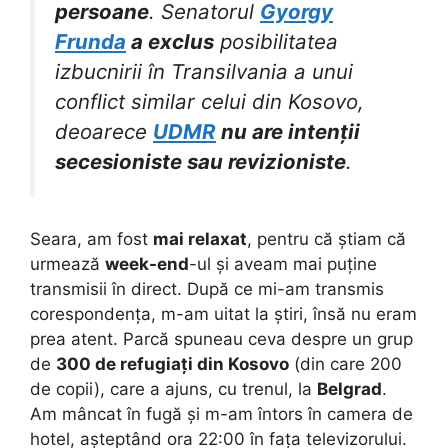
persoane
. Senatorul
Gyorgy
Frunda
a exclus
posibilitatea
izbucnirii în Transilvania a unui
conflict similar celui din Kosovo,
deoarece
UDMR
nu are intenții
secesioniste sau revizioniste
.
Seara, am fost
mai relaxat
, pentru că știam că
urmează
week-end
-ul și aveam mai puține
transmisii în direct. După ce mi-am transmis
corespondența, m-am uitat la știri, însă nu eram
prea atent. Parcă spuneau ceva despre un grup
de
300 de refugiați din Kosovo
(din care 200
de copii), care a ajuns, cu trenul, la
Belgrad
.
Am mâncat în fugă și m-am întors în camera de
hotel, așteptând ora 22:00 în fața televizorului.