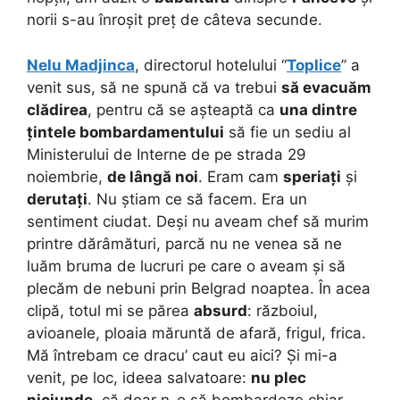
norii s-au înroșit preț de câteva secunde.
Nelu Madjinca
, directorul hotelului “
Toplice
” a
venit sus, să ne spună că va trebui
să evacuăm
clădirea
, pentru că se așteaptă ca
una dintre
țintele bombardamentului
să fie un sediu al
Ministerului de Interne de pe strada 29
noiembrie,
de lângă noi
. Eram cam
speriați
și
derutați
. Nu știam ce să facem. Era un
sentiment ciudat. Deși nu aveam chef să murim
printre dărâmături, parcă nu ne venea să ne
luăm bruma de lucruri pe care o aveam și să
plecăm de nebuni prin Belgrad noaptea. În acea
clipă, totul mi se părea
absurd
: războiul,
avioanele, ploaia măruntă de afară, frigul, frica.
Mă întrebam ce dracu’ caut eu aici? Și mi-a
venit, pe loc, ideea salvatoare:
nu plec
niciunde
, că doar n-o să bombardeze chiar