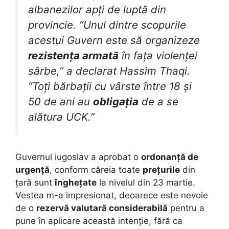
albanezilor apți de luptă din
provincie. “Unul dintre scopurile
acestui Guvern este să organizeze
rezistența armată
în fața violenței
sârbe,” a declarat Hassim Thaqi.
“Toți bărbații cu vârste între 18 și
50 de ani au
obligația
de a se
alătura UCK.”
Guvernul iugoslav a aprobat o
ordonanță de
urgență
, conform căreia toate
prețurile
din
țară sunt
înghețate
la nivelul din 23 martie.
Vestea m-a impresionat, deoarece este nevoie
de o
rezervă valutară considerabilă
pentru a
pune în aplicare această intenție, fără ca