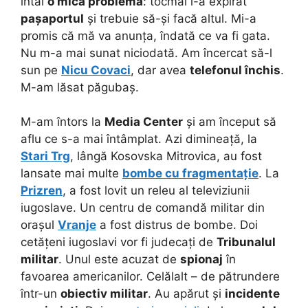
întâi
o mică problemă
: tocmai i-a expirat
pașaportul
și trebuie să-și facă altul. Mi-a
promis că mă va anunța, îndată ce va fi gata.
Nu m-a mai sunat niciodată. Am încercat să-l
sun pe
Nicu Covaci
, dar avea
telefonul închis
.
M-am lăsat păgubaș.
M-am întors la
Media Center
și am început să
aflu ce s-a mai întâmplat. Azi dimineață, la
Stari Trg
, lângă Kosovska Mitrovica, au fost
lansate mai multe
bombe cu fragmentație
. La
Prizren
, a fost lovit un releu al televiziunii
iugoslave. Un centru de comandă militar din
orașul
Vranje
a fost distrus de bombe. Doi
cetățeni iugoslavi vor fi judecați de
Tribunalul
militar
. Unul este acuzat de
spionaj
în
favoarea americanilor. Celălalt – de pătrundere
într-un
obiectiv militar
. Au apărut și
incidente