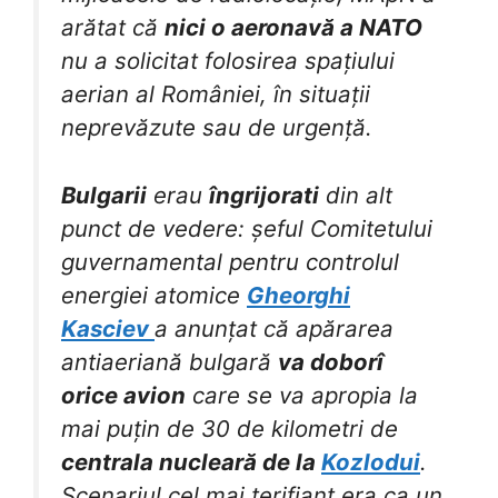
arătat că
nici o aeronavă a NATO
nu a solicitat folosirea spațiului
aerian al României, în situații
neprevăzute sau de urgență.
Bulgarii
erau
îngrijorati
din alt
punct de vedere: șeful Comitetului
guvernamental pentru controlul
energiei atomice
Gheorghi
Kasciev
a anunțat că apărarea
antiaeriană bulgară
va doborî
orice avion
care se va apropia la
mai puțin de 30 de kilometri de
centrala nucleară de la
Kozlodui
.
Scenariul cel mai terifiant era ca un