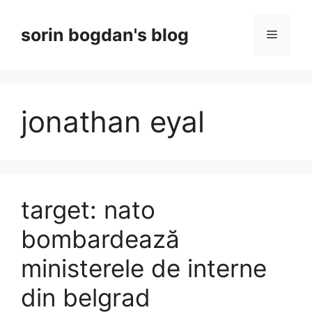
Skip
to
sorin bogdan's blog
Menu
content
jonathan eyal
target: nato
bombardează
ministerele de interne
din belgrad