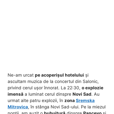
Ne-am urcat
pe acoperișul hotelului
și
ascultam muzica de la concertul din Salonic,
privind cerul ușor înnorat. La 22:30,
o explozie
imensă
a luminat cerul dinspre
Novi Sad
. Au
urmat alte patru explozii, în
zona
Sremska
Mitrovica
, în stânga Novi Sad-ului. Pe la miezul
nopții, am auzit o
bubuitură
dinspre
Pancevo
și