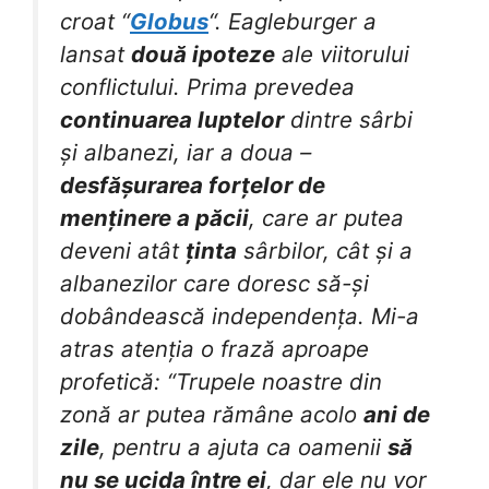
croat “
Globus
“. Eagleburger a
lansat
două ipoteze
ale viitorului
conflictului. Prima prevedea
continuarea luptelor
dintre sârbi
și albanezi, iar a doua –
desfășurarea forțelor de
menținere a păcii
, care ar putea
deveni atât
ținta
sârbilor, cât și a
albanezilor care doresc să-și
dobândească independența. Mi-a
atras atenția o frază aproape
profetică: “Trupele noastre din
zonă ar putea rămâne acolo
ani de
zile
, pentru a ajuta ca oamenii
să
nu se ucida între ei
, dar ele nu vor