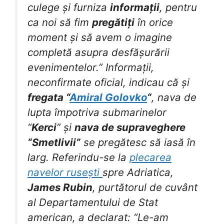
culege și furniza
informații
, pentru
ca noi să fim
pregătiți
în orice
moment și să avem o imagine
completă asupra desfășurării
evenimentelor.” Informații,
neconfirmate oficial, indicau că și
fregata “
Amiral Golovko
“
, nava de
lupta împotriva submarinelor
“
Kerci
” și
nava de supraveghere
“Smetlivii”
se pregătesc să iasă în
larg. Referindu-se la
plecarea
navelor rusești
spre Adriatica,
James Rubin
, purtătorul de cuvânt
al Departamentului de Stat
american, a declarat: “Le-am