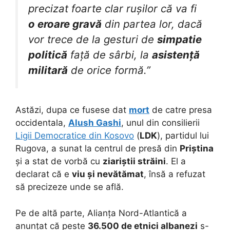
precizat foarte clar rușilor că va fi
o eroare gravă
din partea lor, dacă
vor trece de la gesturi de
simpatie
politică
față de sârbi, la
asistență
militară
de orice formă.”
Astăzi, dupa ce fusese dat
mort
de catre presa
occidentala,
Alush Gashi
, unul din consilierii
Ligii Democratice din Kosovo
(
LDK
), partidul lui
Rugova, a sunat la centrul de presă din
Priștina
și a stat de vorbă cu
ziariștii străini
. El a
declarat că e
viu și nevătămat
, însă a refuzat
să precizeze unde se află.
Pe de altă parte, Alianța Nord-Atlantică a
anunțat că peste
36.500 de etnici albanezi
s-