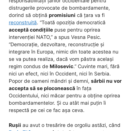
responsabilității țărilor occidentale pentru
distrugerile provocate de bombardamente,
dorind să obțină
promisiuni
că țara va fi
reconstruită
. “Toată opoziția democratică
acceptă condițiile
puse pentru oprirea
intervenției NATO,” a spus Vesna Pesic.
“Democrație, dezvoltare, reconstrucție și
integrare în Europa, nimic din toate acestea nu
se va putea realiza, dacă vom păstra același
regim condus de
Milosevic
.” Cuvinte mari, fără
nici un efect, nici în Occident, nici în Serbia.
Popor de oameni mândri și demni,
sârbii nu vor
accepta să se ploconească
în fața
Occidentului, nici măcar pentru a obține oprirea
bombardamentelor. Și cu atât mai puțin îi
respectă pe cei ce fac așa ceva.
Rușii
au avut o tresărire de orgoliu astăzi, când