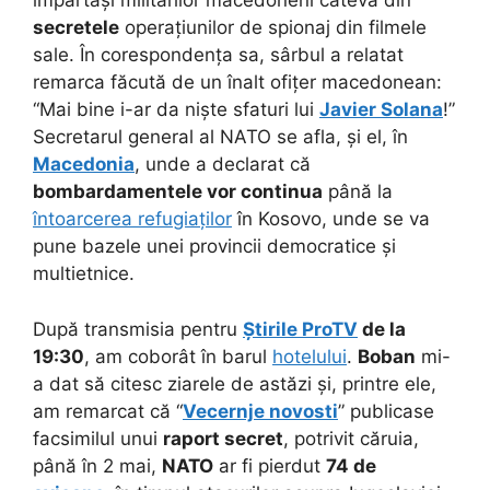
împărtăși militarilor macedoneni câteva din
secretele
operațiunilor de spionaj din filmele
sale. În corespondența sa, sârbul a relatat
remarca făcută de un înalt ofițer macedonean:
“Mai bine i-ar da niște sfaturi lui
Javier Solana
!”
Secretarul general al NATO se afla, și el, în
Macedonia
, unde a declarat că
bombardamentele vor continua
până la
întoarcerea refugiaților
în Kosovo, unde se va
pune bazele unei provincii democratice și
multietnice.
După transmisia pentru
Știrile ProTV
de la
19:30
, am coborât în barul
hotelului
.
Boban
mi-
a dat să citesc ziarele de astăzi și, printre ele,
am remarcat că “
Vecernje novosti
” publicase
facsimilul unui
raport secret
, potrivit căruia,
până în 2 mai,
NATO
ar fi pierdut
74 de