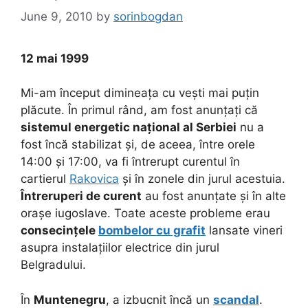
June 9, 2010
by
sorinbogdan
12 mai 1999
Mi-am început dimineața cu vești mai puțin
plăcute. În primul rând, am fost anunțați că
sistemul energetic național al Serbiei
nu a
fost încă stabilizat și, de aceea, între orele
14:00 și 17:00, va fi întrerupt curentul în
cartierul
Rakovica
și în zonele din jurul acestuia.
Întreruperi de curent
au fost anunțate și în alte
orașe iugoslave. Toate aceste probleme erau
consecințele
bombelor cu grafit
lansate vineri
asupra instalațiilor electrice din jurul
Belgradului.
În
Muntenegru
, a izbucnit încă un
scandal
.