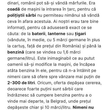
dinari, românii pot să-și vândă mărfurile. Era
coadă
de mașini la intrarea în țarc, pentru că
polițiștii sârbi
nu permiteau nimănui să vândă
ceva în afara acestuia. Ai noștri erau tare bine
informați, pentru că aduseseră exact ce se
căuta: de la
baterii
,
lanterne
sau
țigari
(vândute, în medie, cu 5 mărci germane în plus
la cartuș, față de prețul din România) și până la
benzină
(care se vindea cu 1,6 mărci
germane/litru). Este inimaginabil ce au putut
oamenii să-și modifice la mașini, de încăpea
atâta benzina în ele, pentru că n-a întâlnit pe
nimeni care să ofere spre vânzare mai puțin de
2-300 de litri
. Oricum, oferta depășea cererea,
deoarece foarte puțini sunt sârbii care
îndrăznesc să cumpere benzina pentru a o
vinde mai departe, la Belgrad, unde prețul
depășeste chiar și 10 mărci/litru.
Nimeni nu