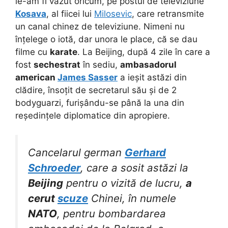
le-am fi văzut oricum, pe postul de televiziune
Kosava
, al fiicei lui
Milosevic
, care retransmite
un canal chinez de televiziune. Nimeni nu
înțelege o iotă, dar unora le place, că se dau
filme cu
karate
. La Beijing, după 4 zile în care a
fost
sechestrat
în sediu,
ambasadorul
american
James Sasser
a ieșit astăzi din
clădire, însoțit de secretarul său și de 2
bodyguarzi, furișându-se până la una din
reședințele diplomatice din apropiere.
Cancelarul german
Gerhard
Schroeder
, care a sosit astăzi la
Beijing
pentru o vizită de lucru,
a
cerut
scuze
Chinei, în numele
NATO
, pentru bombardarea