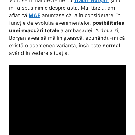
Vorbisem mai devreme cu
Traian Borșan
și nu
mi-a spus nimic despre asta. Mai târziu, am
aflat că
MAE
anunțase că ia în considerare, în
funcție de evoluția evenimentelor,
posibilitatea
unei evacuări totale
a ambasadei. A doua zi,
Borșan avea să mă liniștească, spunându-mi că
există o asemenea variantă, însă este
normal
,
având în vedere situația.