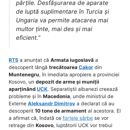
părțile. Desfășurarea de aparate
de luptă suplimentare în Turcia și
Ungaria va permite atacarea mai
multor ținte, mai des și mai
eficient.”
RTS
a anunțat că
Armata iugoslavă
a
descoperit lângă
trecătoarea
Cakor
din
Muntenegru
, în imediata apropiere a provinciei
Kosovo, un
depozit de arme și muniții
aparținând
UCK
. Separatiștii albanezi creează
probleme și în
Macedonia
, unde ministrul de
Externe
Aleksandr Dimitrov
a declarat că au
descoperit
10 tone de armament
al acestora. El
a afirmat că, îndată ce
forțele sârbe
se vor
retrage din
Kosovo
, luptătorii UCK vor trebui