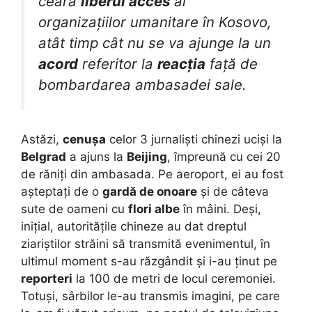
ceară
liberul acces
al
organizațiilor umanitare în Kosovo,
atât timp cât nu se va ajunge la un
acord
referitor la
reacția
față de
bombardarea ambasadei sale.
Astăzi,
cenușa
celor 3 jurnaliști chinezi uciși la
Belgrad
a ajuns la
Beijing
, împreună cu cei 20
de răniți din ambasada. Pe aeroport, ei au fost
așteptați de o
gardă de onoare
și de câteva
sute de oameni cu
flori albe
în mâini. Deși,
inițial, autoritățile chineze au dat dreptul
ziariștilor străini să transmită evenimentul, în
ultimul moment s-au răzgândit și i-au ținut pe
reporteri
la 100 de metri de locul ceremoniei.
Totuși, sârbilor le-au transmis imagini, pe care