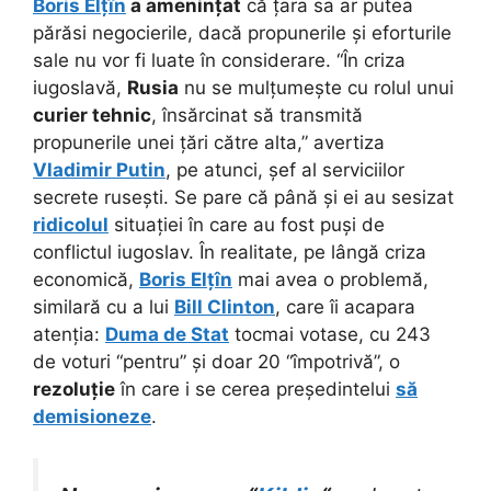
Boris Elțîn
a amenințat
că țara sa ar putea
părăsi negocierile, dacă propunerile și eforturile
sale nu vor fi luate în considerare. “În criza
iugoslavă,
Rusia
nu se mulțumește cu rolul unui
curier tehnic
, însărcinat să transmită
propunerile unei țări către alta,” avertiza
Vladimir Putin
, pe atunci, șef al serviciilor
secrete rusești. Se pare că până și ei au sesizat
ridicolul
situației în care au fost puși de
conflictul iugoslav. În realitate, pe lângă criza
economică,
Boris Elțîn
mai avea o problemă,
similară cu a lui
Bill Clinton
, care îi acapara
atenția:
Duma de Stat
tocmai votase, cu 243
de voturi “pentru” și doar 20 “împotrivă”, o
rezoluție
în care i se cerea președintelui
să
demisioneze
.