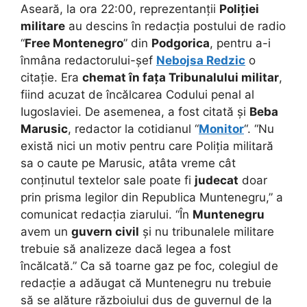
Aseară, la ora 22:00, reprezentanții
Poliției
militare
au descins în redacția postului de radio
“
Free Montenegro
” din
Podgorica
, pentru a-i
înmâna redactorului-șef
Nebojsa Redzic
o
citație. Era
chemat în fața Tribunalului militar
,
fiind acuzat de încălcarea Codului penal al
Iugoslaviei. De asemenea, a fost citată și
Beba
Marusic
, redactor la cotidianul “
Monitor
“. “Nu
există nici un motiv pentru care Poliția militară
sa o caute pe Marusic, atâta vreme cât
conținutul textelor sale poate fi
judecat
doar
prin prisma legilor din Republica Muntenegru,” a
comunicat redacția ziarului. “În
Muntenegru
avem un
guvern civil
și nu tribunalele militare
trebuie să analizeze dacă legea a fost
încălcată.” Ca să toarne gaz pe foc, colegiul de
redacție a adăugat că Muntenegru nu trebuie
să se alăture războiului dus de guvernul de la