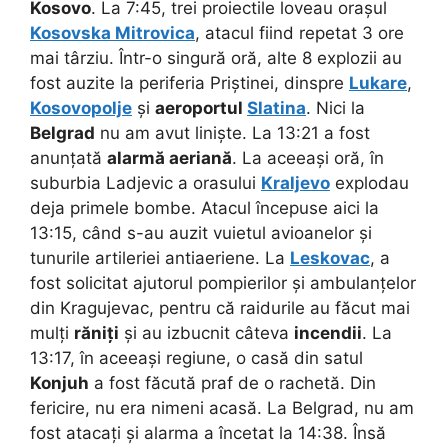
Kosovo
. La 7:45, trei proiectile loveau orașul
Kosovska Mitrovica
, atacul fiind repetat 3 ore
mai târziu. Într-o singură oră, alte 8 explozii au
fost auzite la periferia Priștinei, dinspre
Lukare
,
Kosovopolje
și
aeroportul
Slatina
.
Nici la
Belgrad
nu am avut liniște. La 13:21 a fost
anunțată
alarmă aeriană
. La aceeași oră, în
suburbia Ladjevic a orasului
Kraljevo
explodau
deja primele bombe. Atacul începuse aici la
13:15, când s-au auzit vuietul avioanelor și
tunurile artileriei antiaeriene. La
Leskovac
, a
fost solicitat ajutorul pompierilor și ambulanțelor
din Kragujevac, pentru că raidurile au făcut mai
mulți
răniți
și au izbucnit câteva
incendii
. La
13:17, în aceeași regiune, o casă din satul
Konjuh
a fost făcută praf de o rachetă. Din
fericire, nu era nimeni acasă. La Belgrad, nu am
fost atacați și alarma a încetat la 14:38. Însă