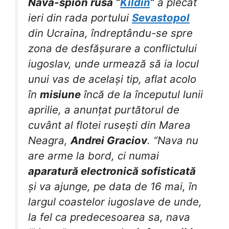
Nava-spion rusa “
Kildin
“
a plecat
ieri din rada portului
Sevastopol
din Ucraina, îndreptându-se spre
zona de desfășurare a conflictului
iugoslav, unde urmează să ia locul
unui vas de același tip, aflat acolo
în
misiune
încă de la începutul lunii
aprilie, a anunțat purtătorul de
cuvânt al flotei rusești din Marea
Neagra,
Andrei Graciov
. “Nava nu
are arme la bord, ci numai
aparatură electronică sofisticată
și va ajunge, pe data de 16 mai, în
largul coastelor iugoslave de unde,
la fel ca predecesoarea sa, nava