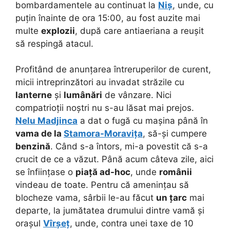
bombardamentele au continuat la
Niș
, unde, cu
puțin înainte de ora 15:00, au fost auzite mai
multe
explozii
, după care antiaeriana a reușit
să respingă atacul.
Profitând de anunțarea întreruperilor de curent,
micii intreprinzători au invadat străzile cu
lanterne
și
lumânări
de vânzare. Nici
compatrioții noștri nu s-au lăsat mai prejos.
Nelu Madjinca
a dat o fugă cu mașina până în
vama de la
Stamora-Moravița
, să-și cumpere
benzină
. Când s-a întors, mi-a povestit că s-a
crucit de ce a văzut. Până acum câteva zile, aici
se înființase o
piață ad-hoc
, unde
românii
vindeau de toate. Pentru că amenințau să
blocheze vama, sârbii le-au făcut
un țarc
mai
departe, la jumătatea drumului dintre vamă și
orașul
Vîrșeț
, unde, contra unei taxe de 10