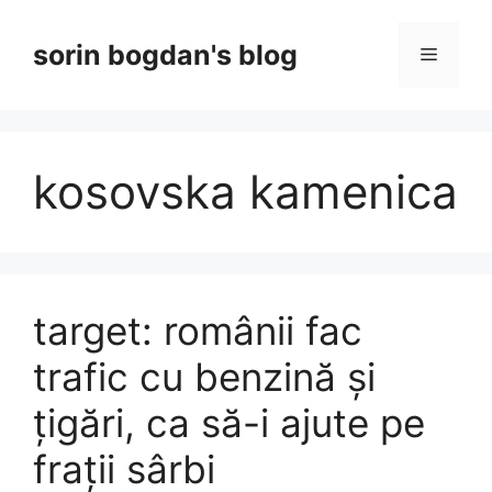
Skip
to
sorin bogdan's blog
Menu
content
kosovska kamenica
target: românii fac
trafic cu benzină și
țigări, ca să-i ajute pe
frații sârbi