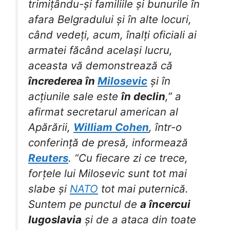
trimițându-și familiile și bunurile în
afara Belgradului și în alte locuri,
când vedeți, acum, înalți oficiali ai
armatei făcând același lucru,
aceasta vă demonstrează că
încrederea în
Milosevic
și în
acțiunile sale este
în declin
,” a
afirmat secretarul american al
Apărării,
William Cohen
, într-o
conferință de presă, informează
Reuters
. “Cu fiecare zi ce trece,
forțele lui Milosevic sunt tot mai
slabe și
NATO
tot mai puternică.
Suntem pe punctul de
a încercui
Iugoslavia
și de a ataca din toate