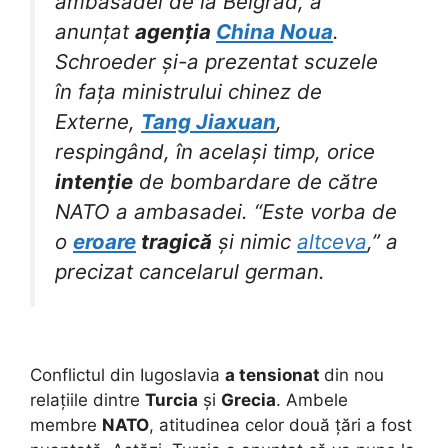
ambasadei de la Belgrad, a
anunțat
agenția
China Noua
.
Schroeder și-a prezentat scuzele
în fața ministrului chinez de
Externe,
Tang Jiaxuan
,
respingând, în același timp, orice
intenție
de bombardare de către
NATO a ambasadei. “Este vorba de
o
eroare
tragică
și nimic
altceva
,” a
precizat cancelarul german.
Conflictul din Iugoslavia
a tensionat
din nou
relațiile dintre
Turcia
și
Grecia
. Ambele
membre
NATO
, atitudinea celor două țări a fost