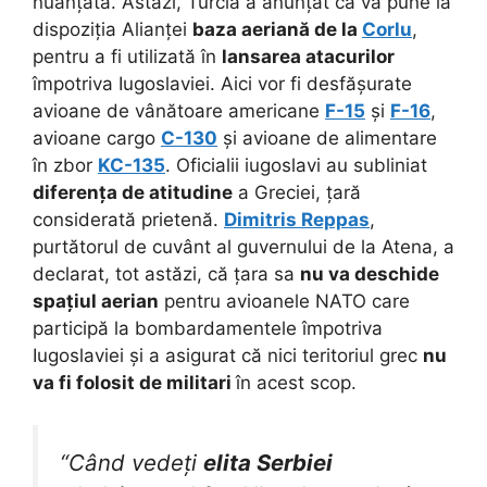
nuanțată. Astăzi, Turcia a anunțat că va pune la
dispoziția Alianței
baza aeriană de la
Corlu
,
pentru a fi utilizată în
lansarea atacurilor
împotriva Iugoslaviei. Aici vor fi desfășurate
avioane de vânătoare americane
F-15
și
F-16
,
avioane cargo
C-130
și avioane de alimentare
în zbor
KC-135
. Oficialii iugoslavi au subliniat
diferența de atitudine
a Greciei, țară
considerată prietenă.
Dimitris Reppas
,
purtătorul de cuvânt al guvernului de la Atena, a
declarat, tot astăzi, că țara sa
nu va deschide
spațiul aerian
pentru avioanele NATO care
participă la bombardamentele împotriva
Iugoslaviei și a asigurat că nici teritoriul grec
nu
va fi folosit de militari
în acest scop.
“Când vedeți
elita Serbiei