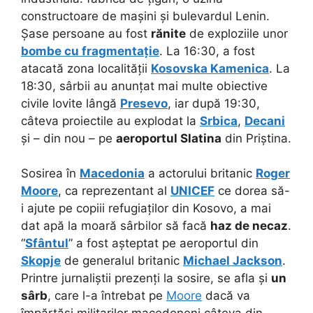
constructoare de mașini și bulevardul Lenin.
Șase persoane au fost
rănite
de exploziile unor
bombe cu fragmentație
. La 16:30, a fost
atacată zona localității
Kosovska Kamenica
. La
18:30, sârbii au anunțat mai multe obiective
civile lovite lângă
Presevo
, iar după 19:30,
câteva proiectile au explodat la
Srbica
,
Decani
și – din nou – pe
aeroportul Slatina
din Priștina.
Sosirea în
Macedonia
a actorului britanic
Roger
Moore
, ca reprezentant al
UNICEF
ce dorea să-
i ajute pe copiii refugiaților din Kosovo, a mai
dat apă la moară sârbilor să facă
haz de necaz
.
“
Sfântul
” a fost așteptat pe aeroportul din
Skopje
de generalul britanic
Michael Jackson
.
Printre jurnaliștii prezenți la sosire, se afla și
un
sârb
, care l-a întrebat pe
Moore
dacă va