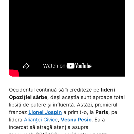
Occidentul continuă să îi crediteze pe
liderii
Opoziției sârbe
, deși aceștia sunt aproape total
lipsiți de putere și influență. Astăzi, premierul
francez
Lionel Jospin
a primit-o, la
Paris
, pe
lidera
Alianței Civice
,
Vesna Pesic
. Ea a
încercat să atragă atenția asupra