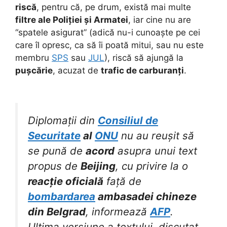
riscă
, pentru că, pe drum, există mai multe
filtre ale Poliției și Armatei
, iar cine nu are
“spatele asigurat” (adică nu-i cunoaște pe cei
care îl opresc, ca să îi poată mitui, sau nu este
membru
SPS
sau
JUL
), riscă să ajungă la
pușcărie
, acuzat de
trafic de carburanți
.
Diplomații din
Consiliul de
Securitate
al
ONU
nu au reușit să
se pună de
acord
asupra unui text
propus de
Beijing
, cu privire la o
reacție oficială
față de
bombardarea
ambasadei chineze
din Belgrad
, informează
AFP
.
Ultima versiune a textului, discutat