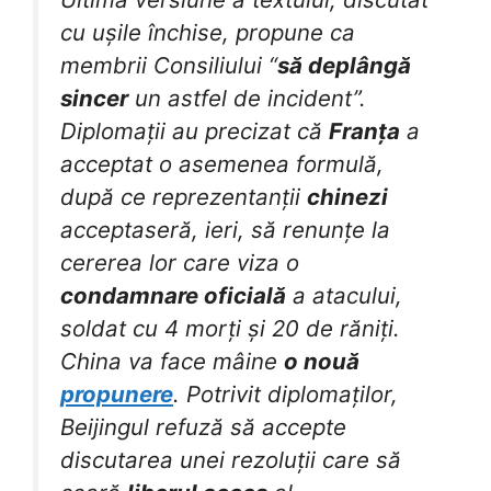
cu ușile închise, propune ca
membrii Consiliului “
să deplângă
sincer
un astfel de incident”.
Diplomații au precizat că
Franța
a
acceptat o asemenea formulă,
după ce reprezentanții
chinezi
acceptaseră, ieri, să renunțe la
cererea lor care viza o
condamnare oficială
a atacului,
soldat cu 4 morți și 20 de răniți.
China va face mâine
o nouă
propunere
. Potrivit diplomaților,
Beijingul refuză să accepte
discutarea unei rezoluții care să