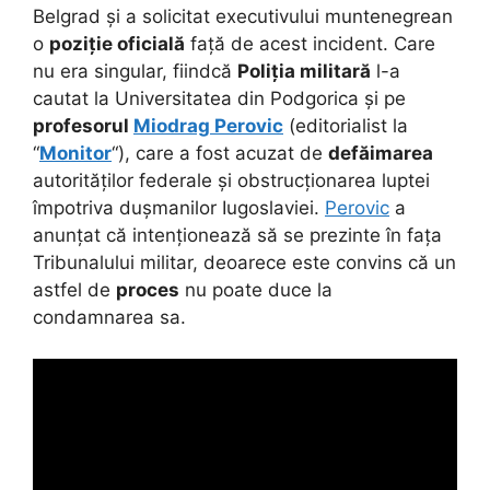
Belgrad și a solicitat executivului muntenegrean
o
poziție oficială
față de acest incident. Care
nu era singular, fiindcă
Poliția militară
l-a
cautat la Universitatea din Podgorica și pe
profesorul
Miodrag Perovic
(editorialist la
“
Monitor
“), care a fost acuzat de
defăimarea
autorităților federale și obstrucționarea luptei
împotriva dușmanilor Iugoslaviei.
Perovic
a
anunțat că intenționează să se prezinte în fața
Tribunalului militar, deoarece este convins că un
astfel de
proces
nu poate duce la
condamnarea sa.