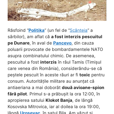
Răsfoind “
Politika
” (un fel de “
Scânteia
” a
sârbilor), am aflat că
a fost interzis pescuitul
pe Dunare
, în aval de
Pancevo
, din cauza
poluarii provocate de bombardamentele NATO
asupra combinatului chimic. De asemenea,
pescuitul a fost
interzis
în râul Tamis (Timișul
care venea din România), considerându-se că
peștele pescuit în aceste râuri ar fi
toxic
pentru
consum. Autoritățile militare au anunțat că
antiaeriana a mai doborât
două avioane-spion
fără pilot
. Primul s-a prăbușit la ora 12:00, în
apropierea satului
Klokot Banja
, de lângă
Kosovska Mitrovica, iar al doilea la ora 19:00,
lângă
Urosevac
, în satul Bila. Am văzut și