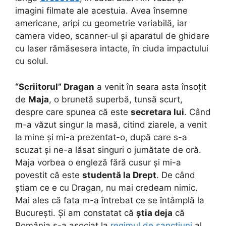
imagini filmate ale acestuia. Avea însemne
americane, aripi cu geometrie variabilă, iar
camera video, scanner-ul și aparatul de ghidare
cu laser rămăsesera intacte, în ciuda impactului
cu solul.
“Scriitorul” Dragan
a venit în seara asta însoțit
de
Maja
, o brunetă superbă, tunsă scurt,
despre care spunea că este
secretara lui
. Când
m-a văzut singur la masă, citind ziarele, a venit
la mine și mi-a prezentat-o, după care s-a
scuzat și ne-a lăsat singuri o jumătate de oră.
Maja vorbea o engleză fără cusur și mi-a
povestit că este
studentă la Drept
. De când
știam ce e cu Dragan, nu mai credeam nimic.
Mai ales că fata m-a întrebat ce se întâmplă la
București. Și am constatat că
știa deja
că
România s-a asociat la
regimul de sancțiuni
al