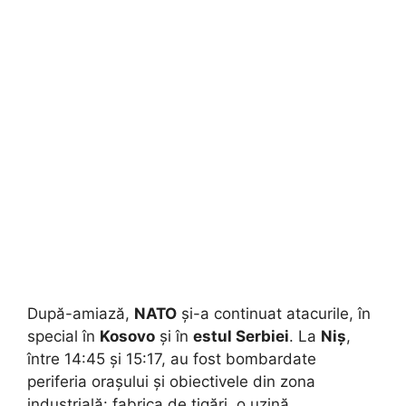
După-amiază,
NATO
și-a continuat atacurile, în
special în
Kosovo
și în
estul Serbiei
. La
Niș
,
între 14:45 și 15:17, au fost bombardate
periferia orașului și obiectivele din zona
industrială: fabrica de țigări, o uzină