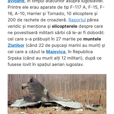
avioane
, în timpul atacurilor asupra Iugoslaviei.
Printre ele erau aparate de tip F-117 A, F-15, F-
16, A-10, Harrier și Tornado, 10 elicoptere și
200 de rachete de croazieră.
Raportul
părea
veridic și menționa și
elicopterele
despre care
ne povestiseră militarii sârbi că le-ar fi doborât:
cel care s-a prăbușit în 27 martie pe
muntele
Zlatibor
(când 22 de pușcași marini au murit) și
cel care a căzut la
Majevica
, în Republica
Srpska (când au murit alți 12 militari), după ce
fusese lovit în spațiul aerian iugoslav.