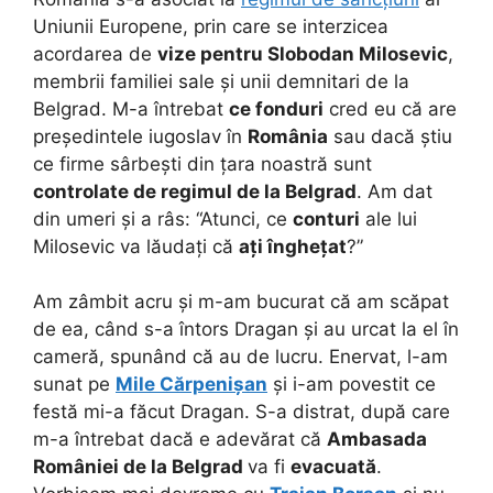
Uniunii Europene, prin care se interzicea
acordarea de
vize pentru Slobodan Milosevic
,
membrii familiei sale și unii demnitari de la
Belgrad. M-a întrebat
ce fonduri
cred eu că are
președintele iugoslav în
România
sau dacă știu
ce firme sârbești din țara noastră sunt
controlate de regimul de la Belgrad
. Am dat
din umeri și a râs: “Atunci, ce
conturi
ale lui
Milosevic va lăudați că
ați înghețat
?”
Am zâmbit acru și m-am bucurat că am scăpat
de ea, când s-a întors Dragan și au urcat la el în
cameră, spunând că au de lucru. Enervat, l-am
sunat pe
Mile Cărpenișan
și i-am povestit ce
festă mi-a făcut Dragan. S-a distrat, după care
m-a întrebat dacă e adevărat că
Ambasada
României
de la Belgrad
va fi
evacuată
.