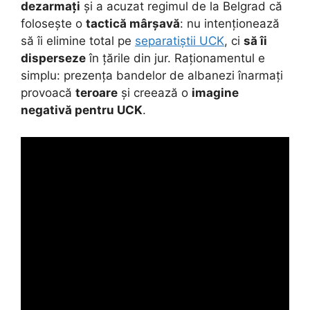
dezarmați
și a acuzat regimul de la Belgrad că
folosește o
tactică mârșavă
: nu intenționează
să îi elimine total pe
separatiștii UCK
, ci
să îi
disperseze
în țările din jur. Raționamentul e
simplu: prezența bandelor de albanezi înarmați
provoacă
teroare
și creează o
imagine
negativă pentru UCK
.