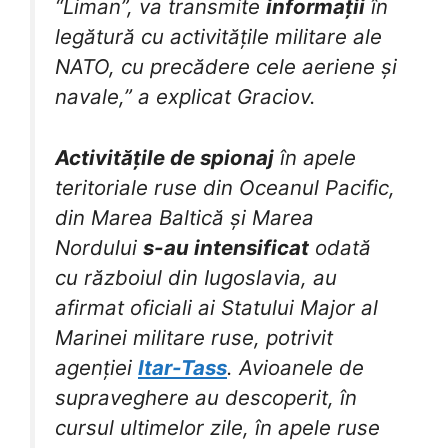
“Liman”, va transmite
informații
în
legătură cu activitățile militare ale
NATO, cu precădere cele aeriene și
navale,” a explicat Graciov.
Activitățile de spionaj
în apele
teritoriale ruse din Oceanul Pacific,
din Marea Baltică și Marea
Nordului
s-au intensificat
odată
cu războiul din Iugoslavia, au
afirmat oficiali ai Statului Major al
Marinei militare ruse, potrivit
agenției
Itar-Tass
. Avioanele de
supraveghere au descoperit, în
cursul ultimelor zile, în apele ruse