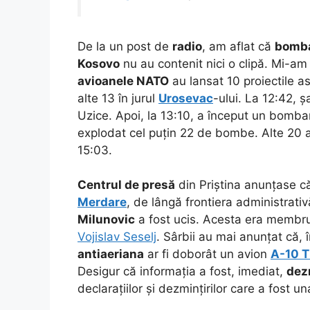
De la un post de
radio
, am aflat că
bomb
Kosovo
nu au contenit nici o clipă. Mi-am
avioanele NATO
au lansat 10 proiectile a
alte 13 în jurul
Urosevac
-ului. La 12:42, 
Uzice. Apoi, la 13:10, a început un bom
explodat cel puțin 22 de bombe. Alte 20 a
15:03.
Centrul de presă
din Priștina anunțase că,
Merdare
, de lângă frontiera administrati
Milunovic
a fost ucis. Acesta era membr
Vojislav Seselj
. Sârbii au mai anunțat că,
antiaeriana
ar fi doborât un avion
A-10 
Desigur că informația a fost, imediat,
dez
declarațiilor și dezmințirilor care a fost un