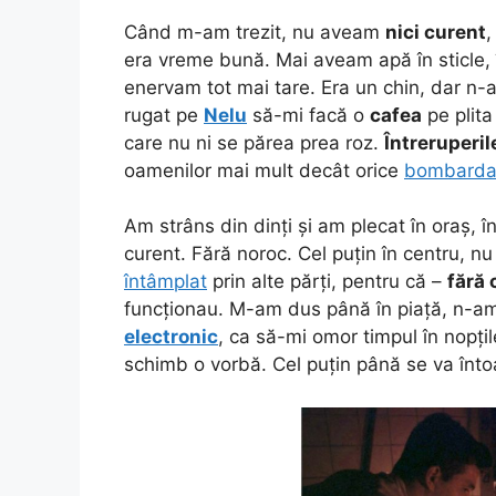
Când m-am trezit, nu aveam
nici curent
era vreme bună. Mai aveam apă în sticle,
enervam tot mai tare. Era un chin, dar 
rugat pe
Nelu
să-mi facă o
cafea
pe plita
care nu ni se părea prea roz.
Întreruperil
oamenilor mai mult decât orice
bombard
Am strâns din dinți și am plecat în oraș, 
curent. Fără noroc. Cel puțin în centru, nu
întâmplat
prin alte părți, pentru că –
fără 
funcționau. M-am dus până în piață, n-am
electronic
, ca să-mi omor timpul în nopți
schimb o vorbă. Cel puțin până se va înt