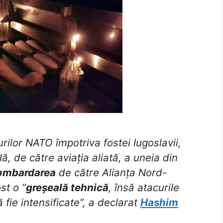
rilor NATO împotriva fostei Iugoslavii,
, de către aviația aliată, a uneia din
ombardarea
de către Alianța Nord-
st o “
greșeală tehnică
, însă atacurile
 fie intensificate”, a declarat
Hashim