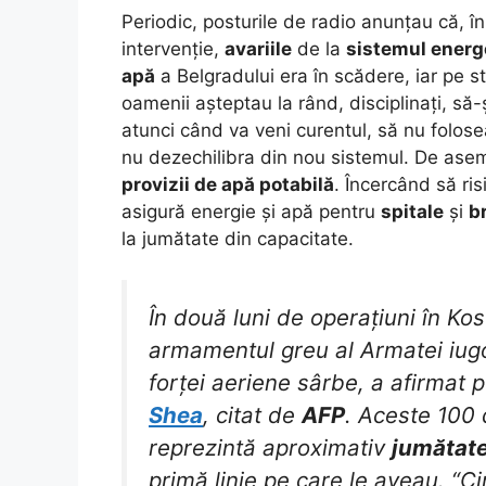
Periodic, posturile de radio anunțau că, în
intervenție,
avariile
de la
sistemul energe
apă
a Belgradului era în scădere, iar pe st
oamenii așteptau la rând, disciplinați, să-ș
atunci când va veni curentul, să nu folos
nu dezechilibra din nou sistemul. De asem
provizii de apă potabilă
. Încercând să ris
asigură energie și apă pentru
spitale
și
br
la jumătate din capacitate.
În două luni de operațiuni în Ko
armamentul greu al Armatei iug
forței aeriene sârbe, a afirmat p
Shea
, citat de
AFP
. Aceste 100 
reprezintă aproximativ
jumătat
primă linie pe care le aveau. “C