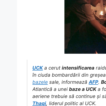
UCK
a cerut
intensificarea
raidu
în ciuda bombardării din greșeală
bazele
sale, informează
AFP
.
B
Atlantică a unei
baze a UCK
a fo
aeriene trebuie să continue și să
Thaqi
, liderul politic al UCK.