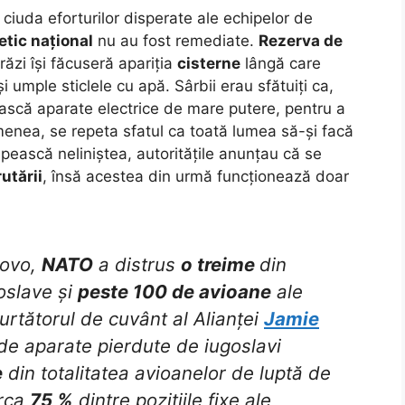
 ciuda eforturilor disperate ale echipelor de
tic național
nu au fost remediate.
Rezerva de
răzi își făcuseră apariția
cisterne
lângă care
i umple sticlele cu apă. Sârbii erau sfătuiți ca,
ească aparate electrice de mare putere, pentru a
enea, se repeta sfatul ca toată lumea să-și facă
ipească neliniștea, autoritățile anunțau că se
utării
, însă acestea din urmă funcționează doar
sovo,
NATO
a distrus
o treime
din
oslave și
peste 100 de avioane
ale
urtătorul de cuvânt al Alianței
Jamie
de aparate pierdute de iugoslavi
e
din totalitatea avioanelor de luptă de
irca
75 %
dintre pozițiile fixe ale