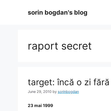
Skip
to
sorin bogdan's blog
content
raport secret
target: încă o zi făr
June 29, 2010
by
sorinbogdan
23 mai 1999