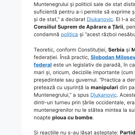
Muntenegrului și politicii sale de stat dist
suficientă pentru a-i permite să exprime ș
și de stat,” a declarat
Djukanovic
. El l-a 
Consiliul Suprem de Apărare a Țării
, pe
condamnă
politica
și “acest război nesăbui
Teoretic, conform Constituției,
Serbia
și
M
federației. Însă practic,
Slobodan Milosev
federal
este un legislativ de paradă, în c
mari și, oricum, deciziile importante (cum a
președintele sau guvernul. “Practica a de
pretează cu ușurință la
manipulari
din par
Muntenegrului,” a spus
Djukanovic
. Acest
dintr-un turneu prin țările occidentale, erau
muntenegrenilor nu le stătea mintea la subti
noapte
ploua cu bombe
.
Și reacțiile nu s-au lăsat așteptate:
Partid