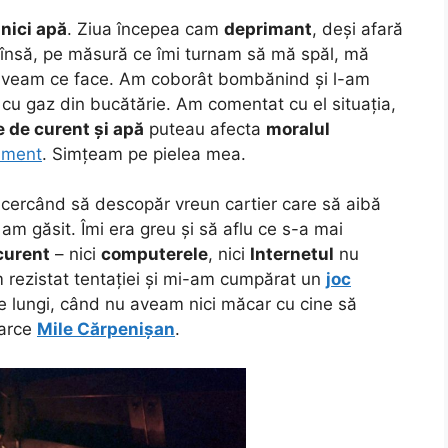
,
nici apă
. Ziua începea cam
deprimant
, deși afară
 însă, pe măsură ce îmi turnam să mă spăl, mă
n-aveam ce face. Am coborât bombănind și l-am
 cu gaz din bucătărie. Am comentat cu el situația,
e de curent și apă
puteau afecta
moralul
ament
. Simțeam pe pielea mea.
încercând să descopăr vreun cartier care să aibă
 am găsit. Îmi era greu și să aflu ce s-a mai
curent
– nici
computerele
, nici
Internetul
nu
 rezistat tentației și mi-am cumpărat un
joc
le lungi, când nu aveam nici măcar cu cine să
oarce
Mile Cărpenișan
.