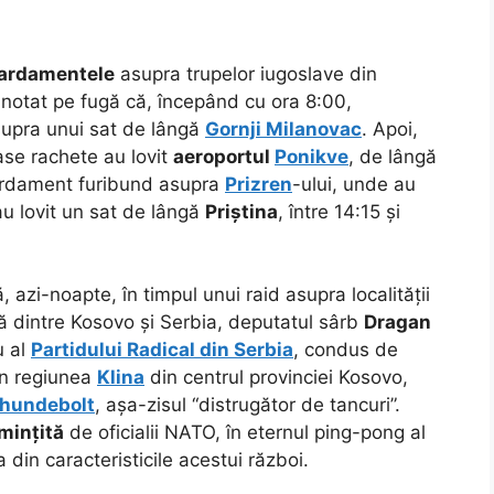
ardamentele
asupra trupelor iugoslave din
 notat pe fugă că, începând cu ora 8:00,
supra unui sat de lângă
Gornji Milanovac
. Apoi,
șase rachete au lovit
aeroportul
Ponikve
, de lângă
bardament furibund asupra
Prizren
-ului, unde au
u lovit un sat de lângă
Priștina
, între 14:15 și
 azi-noapte, în timpul unui raid asupra localității
vă dintre Kosovo și Serbia, deputatul sârb
Dragan
u al
Partidului Radical din Serbia
, condus de
 în regiunea
Klina
din centrul provinciei Kosovo,
Thundebolt
, așa-zisul “distrugător de tancuri”.
mințită
de oficialii NATO, în eternul ping-pong al
a din caracteristicile acestui război.