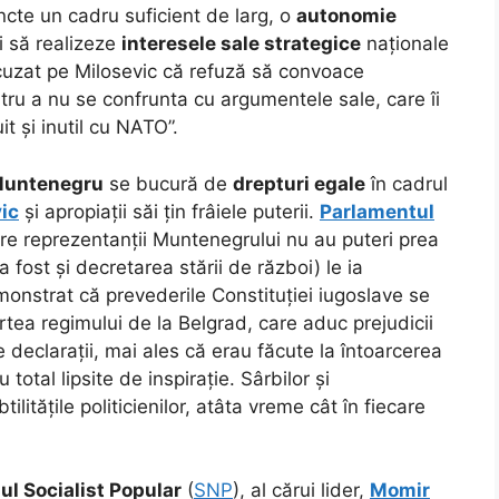
incte un cadru suficient de larg, o
autonomie
i să realizeze
interesele sale strategice
naționale
acuzat pe Milosevic că refuză să convoace
ntru a nu se confrunta cu argumentele sale, care îi
t și inutil cu NATO”.
untenegru
se bucură de
drepturi egale
în cadrul
ic
și apropiații săi țin frâiele puterii.
Parlamentul
are reprezentanții Muntenegrului nu au puteri prea
 fost și decretarea stării de război) le ia
monstrat că prevederile Constituției iugoslave se
tea regimului de la Belgrad, care aduc prejudicii
e declarații, mai ales că erau făcute la întoarcerea
 total lipsite de inspirație. Sârbilor și
litățile politicienilor, atâta vreme cât în fiecare
ul Socialist Popular
(
SNP
), al cărui lider,
Momir