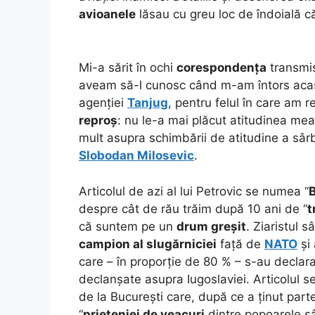
avioanele
lăsau cu greu loc de îndoială că
Mi-a sărit în ochi
corespondența
transmi
aveam să-l cunosc când m-am întors aca
agenției
Tanjug
, pentru felul în care am 
reproș
: nu le-a mai plăcut atitudinea mea
mult asupra schimbării de atitudine a sâr
Slobodan Milosevic
.
Articolul de azi al lui Petrovic se numea “
B
despre cât de rău trăim după 10 ani de “
t
că suntem pe un
drum greșit
. Ziaristul 
campion al slugărniciei
față de
NATO
și
care – în proporție de 80 % – s-au declar
declanșate asupra Iugoslaviei. Articolul s
de la București care, după ce a ținut part
“
prieteniei de veacuri
dintre popoarele sâ