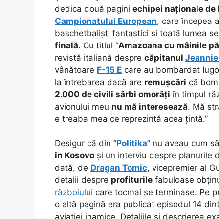
dedica două pagini
echipei naționale de
Campionatului European
, care începea a
baschetbaliști fantastici și toată lumea s
finală
.
Cu titlul “
Amazoana cu mâinile pă
revistă italiană despre
căpitanul
Jeannie
vânătoare
F-15 E
care au bombardat Iugosl
la întrebarea dacă are
remușcări
că bombe
2.000 de civili sârbi omorâți
în timpul răz
avionului meu
nu mă interesează
. Mă str
e treaba mea ce reprezintă acea țintă.”
Desigur că din “
Politika
” nu aveau cum să
în Kosovo
și un interviu despre planurile
dată, de
Dragan Tomic
, vicepremier al G
detalii despre
profiturile
fabuloase obțin
războiului
care tocmai se terminase. Pe pri
o altă pagină era publicat episodul 14 di
aviației inamice. Detaliile și descrierea e