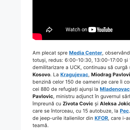
Am plecat spre
Media Center
, observân
totuși, redus: 6:00-10:30, 13:00-17:00 și 
demilitarizare a UCK, continuau să curgă 
Kosovo
. La
Kragujevac
,
Miodrag Pavlov
benzină celor 150 de oameni pe care îi c
cei 880 de refugiați ajunși la
Mladenovac
Pavlovic
, ministru adjunct în guvernul sâ
împreună cu
Zivota Covic
și
Aleksa Joki
care se întorceau, cu 15 autobuze, la
Pec
de jeep-urile italienilor din
KFOR
, care i-
teamă.