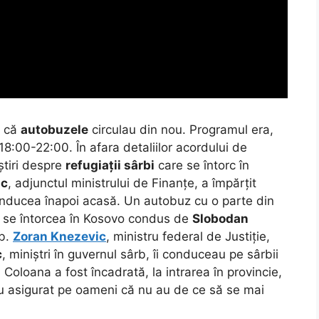
d că
autobuzele
circulau din nou. Programul era,
18:00-22:00. În afara detaliilor acordului de
știri despre
refugiații sârbi
care se întorc în
ic
, adjunctul ministrului de Finanțe, a împărțit
onducea înapoi acasă. Un autobuz cu o parte din
se întorcea în Kosovo condus de
Slobodan
rb.
Zoran Knezevic
, ministru federal de Justiție,
c
, miniștri în guvernul sârb, îi conduceau pe sârbii
. Coloana a fost încadrată, la intrarea în provincie,
au asigurat pe oameni că nu au de ce să se mai