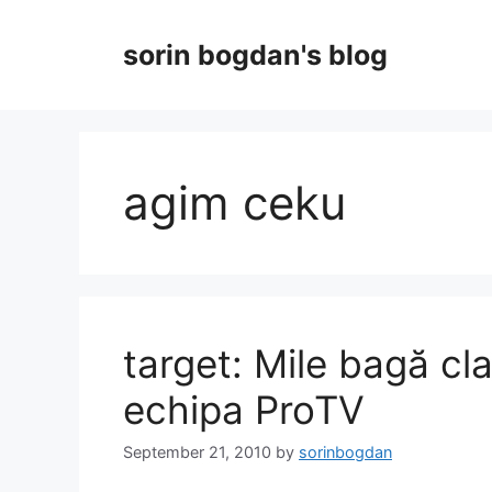
Skip
to
sorin bogdan's blog
content
agim ceku
target: Mile bagă cla
echipa ProTV
September 21, 2010
by
sorinbogdan