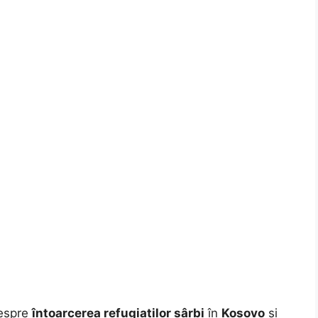
despre
întoarcerea refugiaților sârbi
în
Kosovo
și