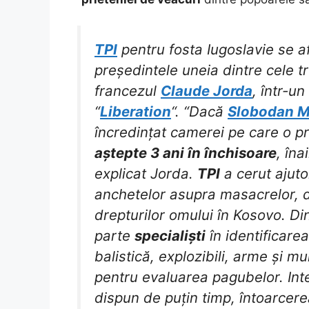
TPI
pentru fosta Iugoslavie se a
președintele uneia dintre cele tr
francezul
Claude Jorda
, într-un
“
Liberation
“. “Dacă
Slobodan M
încredințat camerei pe care o pr
aștepte 3 ani în închisoare
, îna
explicat Jorda.
TPI
a cerut ajut
anchetelor asupra masacrelor, di
drepturilor omului în Kosovo. Di
parte
specialiști
în identificarea
balistică, explozibili, arme și mun
pentru evaluarea pagubelor. Inte
dispun de puțin timp, întoarcere