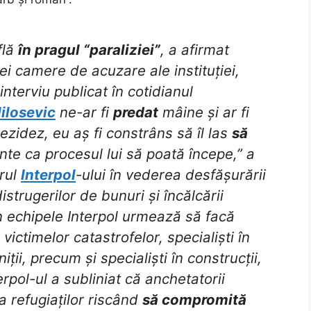
flă
în pragul “paraliziei”
, a afirmat
ei camere de acuzare ale instituției,
 interviu publicat în cotidianul
ilosevic
ne-ar fi
predat
mâine și ar fi
ezidez, eu aș fi constrâns să îl las
să
inte ca procesul lui să poată începe,” a
orul
Interpol
-ului în vederea desfășurării
strugerilor de bunuri și încălcării
n echipele Interpol urmează să facă
 victimelor catastrofelor, specialiști în
iții, precum și specialiști în construcții,
rpol-ul a subliniat că anchetatorii
a refugiaților riscând
să compromită