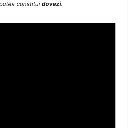
putea constitui
dovezi
.