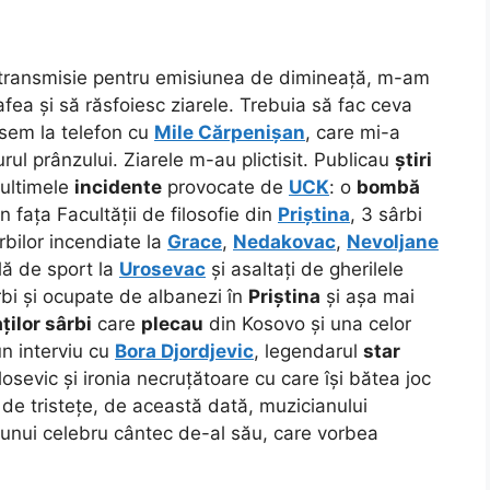
 transmisie pentru emisiunea de dimineață, m-am
fea și să răsfoiesc ziarele. Trebuia să fac ceva
isem la telefon cu
Mile Cărpenișan
, care mi-a
urul prânzului. Ziarele m-au plictisit. Publicau
știri
a ultimele
incidente
provocate de
UCK
: o
bombă
n fața Facultății de filosofie din
Priștina
, 3 sârbi
rbilor incendiate la
Grace
,
Nedakovac
,
Nevoljane
ală de sport la
Urosevac
și asaltați de gherilele
bi și ocupate de albanezi în
Priștina
și așa mai
ților sârbi
care
plecau
din Kosovo și una celor
un interviu cu
Bora Djordjevic
, legendarul
star
losevic și ironia necruțătoare cu care își bătea joc
n de tristețe, de această dată, muzicianului
unui celebru cântec de-al său, care vorbea