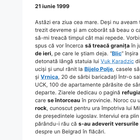
21 iunie 1999
Astăzi era ziua cea mare. Deși nu aveam
trezit devreme și am coborât să beau o ca
să-mi treacă timpul cât mai repede. Vorb
spus că vor încerca
să treacă granița
în j
de ieri
, pe care le știam deja. “
Blic
” înșir
detonată lângă statuia lui
Vuk Karadzic
di
uciși și unul rănit la
Bijelo Polje
, casele sâ
și
Vrnica
, 20 de sârbi baricadați într-o s
UCK, 100 de apartamente părăsite de sâr
departe. Ziarele dedicau o pagină
refugia
care
se întorceau
în provincie. Noroc cu 
rock
, cunoscut pentru ura împotriva lui Mi
de președintele iugoslav. Interviul era pli
părându-i rău că
s-au adeverit versurile
despre un Belgrad în flăcări.