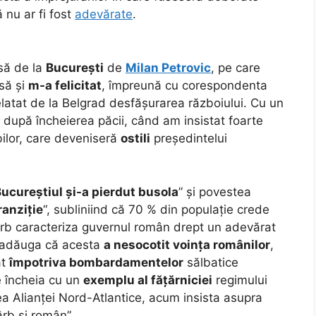
 nu ar fi fost
adevărate
.
să de la
București
de
Milan Petrovic
, pe care
să și
m-a felicitat
, împreună cu corespondenta
relatat de la Belgrad desfășurarea războiului. Cu un
 după încheierea păcii, când am insistat foarte
bilor, care deveniseră
ostili
președintelui
ucureștiul și-a pierdut busola
” și povestea
ranziție
“, subliniind că 70 % din populație crede
sârb caracteriza guvernul român drept un adevărat
 adăuga că acesta
a nesocotit voința românilor
,
at
împotriva bombardamentelor
sălbatice
e încheia cu un
exemplu al fățărniciei
regimului
ea Alianței Nord-Atlantice, acum insista asupra
rb și român”.