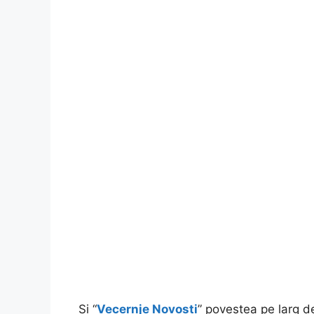
Și “
Vecernje Novosti
” povestea pe larg 