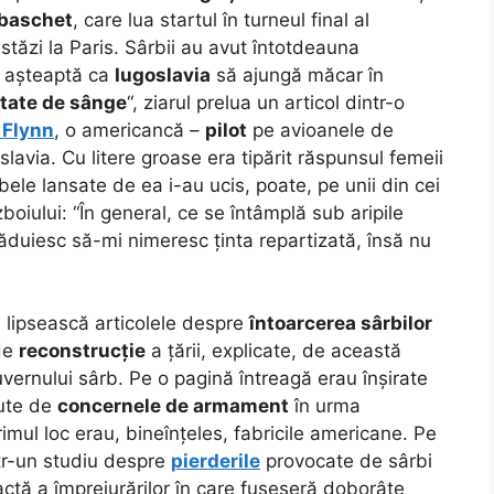
 baschet
, care lua startul în turneul final al
stăzi la Paris. Sârbii au avut întotdeauna
e așteaptă ca
Iugoslavia
să ajungă măcar în
tate de sânge
“, ziarul prelua un articol dintr-o
 Flynn
, o americancă –
pilot
pe avioanele de
avia. Cu litere groase era tipărit răspunsul femeii
le lansate de ea i-au ucis, poate, pe unii din cei
boiului: “În general, ce se întâmplă sub aripile
ăduiesc să-mi nimeresc ținta repartizată, însă nu
 lipsească articolele despre
întoarcerea sârbilor
 de
reconstrucție
a țării, explicate, de această
uvernului sârb. Pe o pagină întreagă erau înșirate
ute de
concernele de armament
în urma
mul loc erau, bineînțeles, fabricile americane. Pe
ntr-un studiu despre
pierderile
provocate de sârbi
xactă a împrejurărilor în care fuseseră doborâte