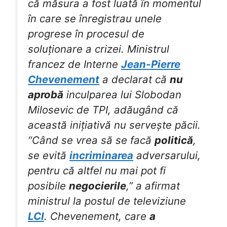
că măsura a fost luată în momentul
în care se înregistrau unele
progrese în procesul de
soluționare a crizei. Ministrul
francez de Interne
Jean-Pierre
Chevenement
a declarat că
nu
aprobă
inculparea lui Slobodan
Milosevic de TPI, adăugând că
această inițiativă nu servește păcii.
“Când se vrea să se facă
politică
,
se evită
incriminarea
adversarului,
pentru că altfel nu mai pot fi
posibile
negocierile
,” a afirmat
ministrul la postul de televiziune
LCI
. Chevenement, care
a