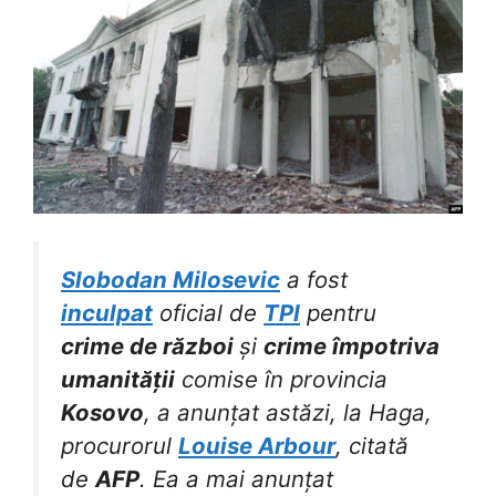
Slobodan Milosevic
a fost
inculpat
oficial de
TPI
pentru
crime de război
și
crime împotriva
umanității
comise în provincia
Kosovo
, a anunțat astăzi, la Haga,
procurorul
Louise Arbour
, citată
de
AFP
. Ea a mai anunțat