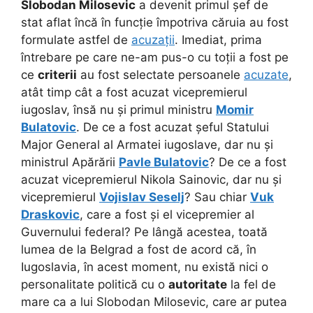
Slobodan Milosevic
a devenit primul șef de
stat aflat încă în funcție împotriva căruia au fost
formulate astfel de
acuzații
. Imediat, prima
întrebare pe care ne-am pus-o cu toții a fost pe
ce
criterii
au fost selectate persoanele
acuzate
,
atât timp cât a fost acuzat vicepremierul
iugoslav, însă nu și primul ministru
Momir
Bulatovic
. De ce a fost acuzat șeful Statului
Major General al Armatei iugoslave, dar nu și
ministrul Apărării
Pavle Bulatovic
? De ce a fost
acuzat vicepremierul Nikola Sainovic, dar nu și
vicepremierul
Vojislav Seselj
? Sau chiar
Vuk
Draskovic
, care a fost și el vicepremier al
Guvernului federal? Pe lângă acestea, toată
lumea de la Belgrad a fost de acord că, în
Iugoslavia, în acest moment, nu există nici o
personalitate politică cu o
autoritate
la fel de
mare ca a lui Slobodan Milosevic, care ar putea