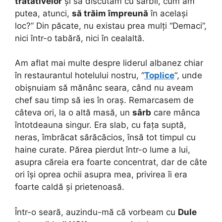
tratativelor
și să discutăm cu sârbii, cum am
putea, atunci,
să trăim împreună
în același
loc?” Din păcate, nu existau prea mulți “Demaci”,
nici într-o tabără, nici în cealaltă.
Am aflat mai multe despre liderul albanez chiar
în restaurantul hotelului nostru, “
Toplice
“, unde
obișnuiam să mănânc seara, când nu aveam
chef sau timp să ies în oraș. Remarcasem de
câteva ori, la o altă masă, un
sârb
care mânca
întotdeauna singur. Era slab, cu fața suptă,
neras, îmbrăcat sărăcăcios, însă tot timpul cu
haine curate. Părea pierdut într-o lume a lui,
asupra căreia era foarte concentrat, dar de câte
ori își oprea ochii asupra mea, privirea îi era
foarte caldă și prietenoasă.
Într-o seară, auzindu-mă că vorbeam cu
Dule