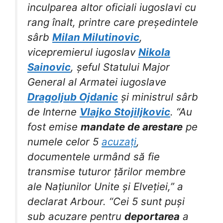
inculparea altor oficiali iugoslavi cu
rang înalt, printre care președintele
sârb
Milan Milutinovic
,
vicepremierul iugoslav
Nikola
Sainovic
, șeful Statului Major
General al Armatei iugoslave
Dragoljub Ojdanic
și ministrul sârb
de Interne
Vlajko Stojiljkovic
. “Au
fost emise
mandate de arestare
pe
numele celor 5
acuzați
,
documentele urmând să fie
transmise tuturor țărilor membre
ale Națiunilor Unite și Elveției,” a
declarat Arbour. “Cei 5 sunt puși
sub acuzare pentru
deportarea
a