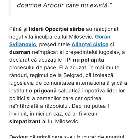
doamne Arbour care nu există.”
Până și
liderii Opoziției sârbe
au reacționat
negativ la inculparea lui Milosevic.
Goran
Svilanovic
, președintele
Alianței civice
și
dusman
neîmpăcat al președintelui iugoslav, a
declarat că acuzațiile TPI
nu pot ajuta
procesului de pace. El a acuzat, în mai multe
rânduri, regimul de la Belgrad, că izolează
Iugoslavia de comunitatea internațională și că a
instituit o
prigoană
sălbatică împotriva liderilor
politici și a oamenilor care cer oprirea
neîntârziată a războiului. Deci nu putea fi
învinuit, în nici un caz, că ar fi vreun
simpatizant
al lui Milosevic.
Desigur că primii care s-au bucurat de anunțul