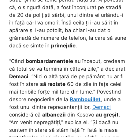
că, o singură dată, a fost înconjurat pe stradă
de 20 de polițiști sârbi, unul dintre ei urlându-i
în față că-l va omorî. Însă ceilalți i-au sărit în
apărare și l-au potolit, ba chiar i-au dat o
grămadă de numere de telefon, la care să sune
dacă se simte în
primejdie
.
“Când
bombardamentele
au început, credeam
că totul se va termina în câteva zile,” a declarat
Demaci
. “Nici o altă țară de pe pământ nu ar fi
fost în stare
să reziste
60 de zile în fața celei
mai teribile forțe militare din lume.” Povestind
despre negocierile de la
Rambouillet
, unde a
fost unul dintre reprezentanții lor,
Demaci
consideră că
albanezii
din Kosovo
au greșit
.
“Am venit nepregătiți,” explica el. “Și dacă nu
suntem în stare să stăm față în față la masa