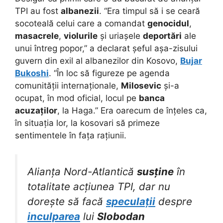
TPI au fost
albanezii
. “Era timpul să i se ceară
socoteală celui care a comandat
genocidul
,
masacrele
,
violurile
și uriașele
deportări
ale
unui întreg popor,” a declarat șeful așa-zisului
guvern din exil al albanezilor din Kosovo,
Bujar
Bukoshi
. “În loc să figureze pe agenda
comunității internaționale,
Milosevic
și-a
ocupat, în mod oficial, locul pe
banca
acuzaților
, la Haga.” Era oarecum de înțeles ca,
în situația lor, la kosovari să primeze
sentimentele în fața rațiunii.
Alianța Nord-Atlantică
susține
în
totalitate acțiunea TPI, dar nu
dorește să facă
speculații
despre
inculparea
lui
Slobodan