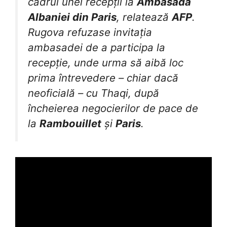
cadrul unei recepții la
Ambasada
Albaniei din Paris
, relatează
AFP
.
Rugova refuzase invitația
ambasadei de a participa la
recepție, unde urma să aibă loc
prima întrevedere – chiar dacă
neoficială – cu Thaqi, după
încheierea negocierilor de pace de
la
Rambouillet
și
Paris
.