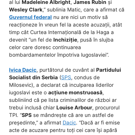
al lui
Madeleine Albright
,
James Rubin
și
Wesley Clark
,” sublinia Matic, care a afirmat că
Guvernul federal
nu are nici un motiv să
reacționeze în vreun fel la aceste acuzații, atât
timp cât Curtea Internațională de la Haga a
devenit “un fel de
Inchiziție
, pusă în slujba
celor care doresc continuarea
bombardamentelor împotriva Iugoslaviei”.
Ivica Dacic
, purtătorul de cuvânt al
Partidului
Socialist din Serbia
(
SPS
, condus de
Milosevic), a declarat că inculparea liderilor
iugoslavi este o
acțiune monstruoasă
,
subliniind că pe lista criminalilor de război ar
trebui inclusă chiar
Louise Arbour
, procurorul
TPI. “
SPS
se mândrește că are un astfel de
președinte,” a afirmat
Dacic
. “Dacă ar fi emise
acte de acuzare pentru toți cei care își apără