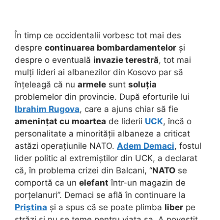
În timp ce occidentalii vorbesc tot mai des
despre
continuarea bombardamentelor
și
despre o eventuală
invazie terestră
, tot mai
mulți lideri ai albanezilor din Kosovo par să
înțeleagă că nu
armele
sunt
soluția
problemelor din provincie. După eforturile lui
Ibrahim Rugova
, care a ajuns chiar să fie
amenințat cu moartea
de liderii
UCK
, încă o
personalitate a minorității albaneze a criticat
astăzi operațiunile NATO.
Adem Demaci
, fostul
lider politic al extremiștilor din UCK, a declarat
că, în problema crizei din Balcani, “
NATO
se
comportă ca un
elefant
într-un magazin de
porțelanuri”. Demaci se află în continuare la
Priștina
și a spus că se poate plimba
liber
pe
străzi și nu se teme pentru viața sa. A povestit