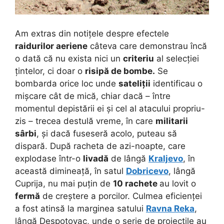
Am extras din notițele despre efectele
raidurilor aeriene
câteva care demonstrau încă
o dată că nu exista nici un
criteriu
al selecției
țintelor, ci doar o
risipă de bombe.
Se
bombarda orice loc unde
sateliții
identificau o
mișcare cât de mică, chiar dacă – între
momentul depistării ei și cel al atacului propriu-
zis – trecea destulă vreme, în care
militarii
sârbi
, și dacă fuseseră acolo, puteau să
dispară. După racheta de azi-noapte, care
explodase într-o
livadă
de lângă
Kraljevo
, în
această dimineață, în satul
Dobricevo
, lângă
Cuprija, nu mai puțin de
10 rachete
au lovit o
fermă
de creștere a porcilor. Culmea eficienței
a fost atinsă la marginea satului
Ravna Reka
,
lângă Despotovac, unde o serie de proiectile au