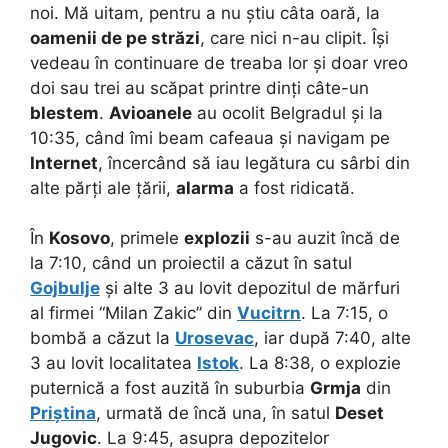
noi. Mă uitam, pentru a nu știu câta oară, la
oamenii de pe străzi
, care nici n-au clipit. Își
vedeau în continuare de treaba lor și doar vreo
doi sau trei au scăpat printre dinți câte-un
blestem
.
Avioanele
au ocolit Belgradul și la
10:35, când îmi beam cafeaua și navigam pe
Internet
, încercând să iau legătura cu sârbi din
alte părți ale țării,
alarma
a fost ridicată.
În
Kosovo
, primele
explozii
s-au auzit încă de
la 7:10, când un proiectil a căzut în satul
Gojbulje
și alte 3 au lovit depozitul de mărfuri
al firmei “Milan Zakic” din
Vucitrn
. La 7:15, o
bombă a căzut la
Urosevac
, iar după 7:40, alte
3 au lovit localitatea
Istok
. La 8:38, o explozie
puternică a fost auzită în suburbia
Grmja
din
Priștina
, urmată de încă una, în satul
Deset
Jugovic
. La 9:45, asupra depozitelor