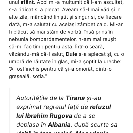
unui
sfânt
. Apoi mi-a mulțumit că l-am ascultat,
s-a ridicat și a plecat. Aveam să-l mai văd și în
alte zile, mâncând liniștit și singur și, de fiecare
dată, m-a salutat cu același zâmbet cald. Mi-ar
fi plăcut să mai stăm de vorbă, însă prins în
nebunia bombardamentelor, n-am mai reușit
să-mi fac timp pentru asta. Într-o seară,
văzându-mă că-l salut,
Dule
s-a aplecat și, cu o
umbră de răutate în glas, mi-a șoptit la ureche:
“A fost închis pentru că și-a omorât, dintr-o
greșeală, soția.”
Autoritățile de la
Tirana
și-au
exprimat regretul față de
refuzul
lui Ibrahim Rugova
de a se
deplasa în
Albania
, după scurta sa