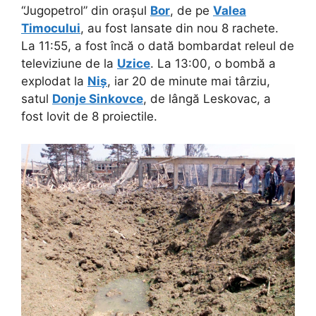
“Jugopetrol” din orașul
Bor
, de pe
Valea
Timocului
, au fost lansate din nou 8 rachete.
La 11:55, a fost încă o dată bombardat releul de
televiziune de la
Uzice
. La 13:00, o bombă a
explodat la
Niș
, iar 20 de minute mai târziu,
satul
Donje Sinkovce
, de lângă Leskovac, a
fost lovit de 8 proiectile.