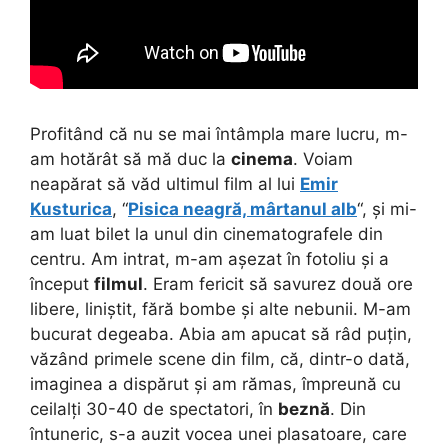
Profitând că nu se mai întâmpla mare lucru, m-
am hotărât să mă duc la
cinema
. Voiam
neapărat să văd ultimul film al lui
Emir
Kusturica
, “
Pisica neagră, mârtanul alb
“, și mi-
am luat bilet la unul din cinematografele din
centru. Am intrat, m-am așezat în fotoliu și a
început
filmul
. Eram fericit să savurez două ore
libere, liniștit, fără bombe și alte nebunii. M-am
bucurat degeaba. Abia am apucat să râd puțin,
văzând primele scene din film, că, dintr-o dată,
imaginea a dispărut și am rămas, împreună cu
ceilalți 30-40 de spectatori, în
beznă
. Din
întuneric, s-a auzit vocea unei plasatoare, care