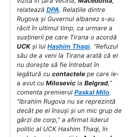
vizită în țara vecină,
Macedonia
,
relatează
DPA
. Relațiile dintre
Rugova și Guvernul albanez s-au
răcit în ultimul timp, ca urmare a
susținerii pe care Tirana o acordă
UCK
și lui
Hashim Thaqi
. “Refuzul
său de a veni la Tirana arată că el
nu dorește să fie întrebat în
legătură cu
contactele
pe care le-
a avut cu
Milosevic
la
Belgrad
,”
comenta premierul
Paskal Milo
.
“Ibrahim Rugova nu se reprezintă
decât pe el însuși și un mic grup de
gărzi de corp,” a afirmat liderul
politic al UCK Hashim Thaqi, în