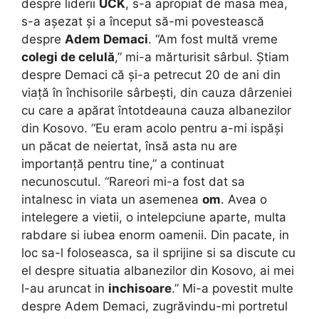
despre liderii
UCK
, s-a apropiat de masa mea,
s-a așezat și a început să-mi povestească
despre
Adem Demaci
. “Am fost multă vreme
colegi de celulă
,” mi-a mărturisit sârbul. Știam
despre Demaci că și-a petrecut 20 de ani din
viață în închisorile sârbești, din cauza dârzeniei
cu care a apărat întotdeauna cauza albanezilor
din Kosovo. “Eu eram acolo pentru a-mi ispăși
un păcat de neiertat, însă asta nu are
importanță pentru tine,” a continuat
necunoscutul. “Rareori mi-a fost dat sa
intalnesc in viata un asemenea
om
. Avea o
intelegere a vietii, o intelepciune aparte, multa
rabdare si iubea enorm oamenii. Din pacate, in
loc sa-l foloseasca, sa il sprijine si sa discute cu
el despre situatia albanezilor din Kosovo, ai mei
l-au aruncat in
inchisoare
.” Mi-a povestit multe
despre Adem Demaci, zugrăvindu-mi portretul