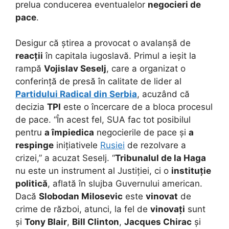
prelua conducerea eventualelor
negocieri de
pace
.
Desigur că știrea a provocat o avalanșă de
reacții
în capitala iugoslavă. Primul a ieșit la
rampă
Vojislav Seselj
, care a organizat o
conferință de presă în calitate de lider al
Partidului Radical din Serbia
, acuzând că
decizia
TPI
este o încercare de a bloca procesul
de pace. “În acest fel, SUA fac tot posibilul
pentru
a împiedica
negocierile de pace și
a
respinge
inițiativele
Rusiei
de rezolvare a
crizei,” a acuzat Seselj. “
Tribunalul de la Haga
nu este un instrument al Justiției, ci o
instituție
politică
, aflată în slujba Guvernului american.
Dacă
Slobodan Milosevic
este
vinovat
de
crime de război, atunci, la fel de
vinovați
sunt
și
Tony Blair
,
Bill Clinton
,
Jacques Chirac
și