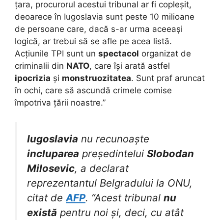
țara, procurorul acestui tribunal ar fi copleșit,
deoarece în Iugoslavia sunt peste 10 milioane
de persoane care, dacă s-ar urma aceeași
logică, ar trebui să se afle pe acea listă.
Acțiunile TPI sunt un
spectacol
organizat de
criminalii din
NATO
, care își arată astfel
ipocrizia
și
monstruozitatea
. Sunt praf aruncat
în ochi, care să ascundă crimele comise
împotriva țării noastre.”
Iugoslavia
nu recunoaște
incluparea
președintelui
Slobodan
Milosevic
, a declarat
reprezentantul Belgradului la ONU,
citat de
AFP
. “Acest tribunal
nu
există
pentru noi și, deci, cu atât