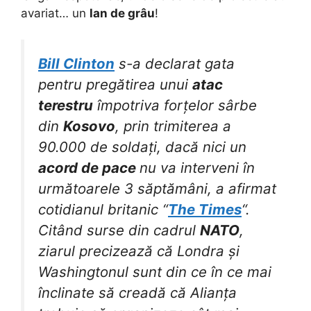
avariat… un
lan de grâu
!
Bill Clinton
s-a declarat gata
pentru pregătirea unui
atac
terestru
împotriva forțelor sârbe
din
Kosovo
, prin trimiterea a
90.000 de soldați, dacă nici un
acord de pace
nu va interveni în
următoarele 3 săptămâni, a afirmat
cotidianul britanic “
The Times
“.
Citând surse din cadrul
NATO
,
ziarul precizează că Londra și
Washingtonul sunt din ce în ce mai
înclinate să creadă că Alianța