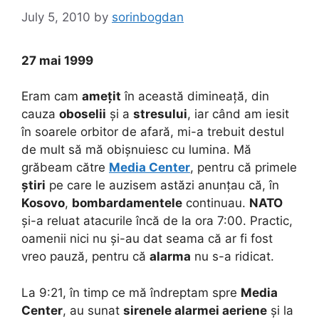
July 5, 2010
by
sorinbogdan
27 mai 1999
Eram cam
amețit
în această dimineață, din
cauza
oboselii
și a
stresului
, iar când am iesit
în soarele orbitor de afară, mi-a trebuit destul
de mult să mă obișnuiesc cu lumina. Mă
grăbeam către
Media Center
, pentru că primele
știri
pe care le auzisem astăzi anunțau că, în
Kosovo
,
bombardamentele
continuau.
NATO
și-a reluat atacurile încă de la ora 7:00. Practic,
oamenii nici nu și-au dat seama că ar fi fost
vreo pauză, pentru că
alarma
nu s-a ridicat.
La 9:21, în timp ce mă îndreptam spre
Media
Center
, au sunat
sirenele alarmei aeriene
și la