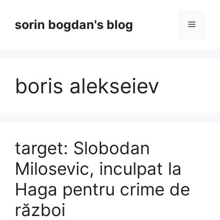
Skip
to
sorin bogdan's blog
Menu
content
boris alekseiev
target: Slobodan
Milosevic, inculpat la
Haga pentru crime de
război