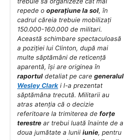
trebuie să organizeze cât mai
repede o
operațiune la sol
, în
cadrul căreia trebuie mobilizați
150.000-160.000 de militari.
Această schimbare spectaculoasă
a poziției lui Clinton, după mai
multe săptămâni de reticență
aparentă, își are originea în
raportul
detaliat pe care
generalul
Wesley Clark
i l-a prezentat
săptămâna trecută. Militarii au
atras atenția că o decizie
referitoare la trimiterea de
forțe
terestre
ar trebui luată înainte de a
doua jumătate a lunii
iunie
, pentru