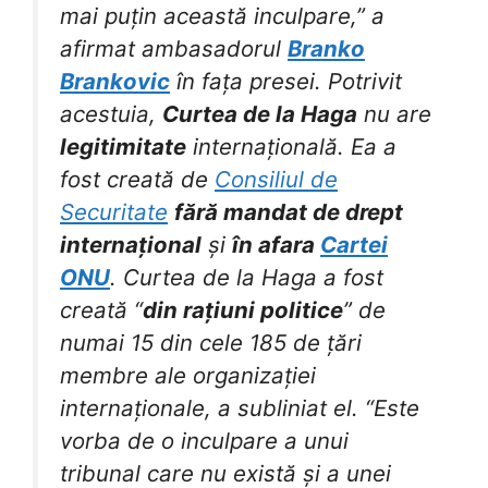
mai puțin această inculpare,” a
afirmat ambasadorul
Branko
Brankovic
în fața presei. Potrivit
acestuia,
Curtea de la Haga
nu are
legitimitate
internațională. Ea a
fost creată de
Consiliul de
Securitate
fără mandat de drept
internațional
și
în afara
Cartei
ONU
. Curtea de la Haga a fost
creată “
din rațiuni politice
” de
numai 15 din cele 185 de țări
membre ale organizației
internaționale, a subliniat el. “Este
vorba de o inculpare a unui
tribunal care nu există și a unei