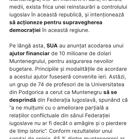
medii, exista frica unei reinstaurări a controlului
iugoslav în această republică, și intenționează
să acționeze pentru supravegherea
democrației
în această regiune.
Pe lângă asta,
SUA
au anunțat acodarea unui
ajutor financiar
de 10 milioane de dolari
Muntenegrului, pentru asigurarea nevoilor
bugetare. Principiile și modalitățile de acordare
a acestui ajutor fuseseră convenite ieri. Astăzi,
un grup de 74 de profesori de la Universitatea
din Podgorica a cerut ca Muntenegru
să se
desprindă
din Federația Iugoslavă, spunând că
“a ne mulțumi cu o ameliorare parțială a
relațiilor conflictuale din sânul Federației
iugoslave nu ar fi decât o amăgire și o pierdere
de timp istoric”. Conform rezultatelor unui
sondaj de opinie, 65 % dintre muntenegreni ar