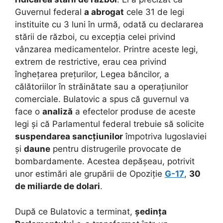
Guvernul federal
a abrogat
cele 31 de legi
instituite cu 3 luni în urmă, odată cu declararea
stării de război, cu excepția celei privind
vânzarea medicamentelor. Printre aceste legi,
extrem de restrictive, erau cea privind
înghețarea prețurilor, Legea băncilor, a
călătoriilor în străinătate sau a operațiunilor
comerciale. Bulatovic a spus că guvernul va
face o
analiză
a efectelor produse de aceste
legi și că Parlamentul federal trebuie să solicite
suspendarea sancțiunilor
împotriva Iugoslaviei
și
daune
pentru distrugerile provocate de
bombardamente. Acestea depășeau, potrivit
unor estimări ale grupării de Opoziție
G-17
,
30
de miliarde de dolari
.
După ce Bulatovic a terminat,
ședința