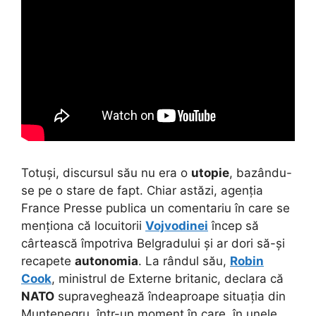
Totuși, discursul său nu era o
utopie
, bazându-
se pe o stare de fapt. Chiar astăzi, agenția
France Presse publica un comentariu în care se
menționa că locuitorii
Vojvodinei
încep să
cârtească împotriva Belgradului și ar dori să-și
recapete
autonomia
. La rândul său,
Robin
Cook
, ministrul de Externe britanic, declara că
NATO
supraveghează îndeaproape situația din
Muntenegru, într-un moment în care, în unele