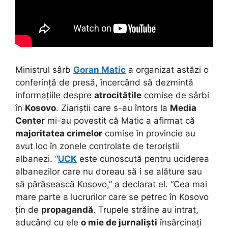
Ministrul sârb
Goran Matic
a organizat astăzi o
conferință de presă, încercând să dezmintă
informațiile despre
atrocitățile
comise de sârbi
în
Kosovo
. Ziariștii care s-au întors la
Media
Center
mi-au povestit că Matic a afirmat că
majoritatea crimelor
comise în provincie au
avut loc în zonele controlate de teroriștii
albanezi. “
UCK
este cunoscută pentru uciderea
albanezilor care nu doreau să i se alăture sau
să părăsească Kosovo,” a declarat el. “Cea mai
mare parte a lucrurilor care se petrec în Kosovo
țin de
propagandă
. Trupele străine au intrat,
aducând cu ele
o mie de jurnaliști
însărcinați