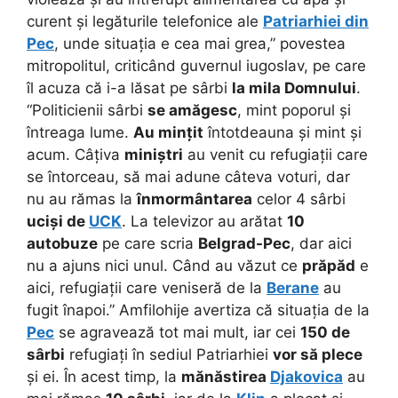
curent și legăturile telefonice ale
Patriarhiei din
Pec
, unde situația e cea mai grea,” povestea
mitropolitul, criticând guvernul iugoslav, pe care
îl acuza că i-a lăsat pe sârbi
la mila Domnului
.
“Politicienii sârbi
se amăgesc
, mint poporul și
întreaga lume.
Au mințit
întotdeauna și mint și
acum. Câțiva
miniștri
au venit cu refugiații care
se întorceau, să mai adune câteva voturi, dar
nu au rămas la
înmormântarea
celor 4 sârbi
uciși de
UCK
. La televizor au arătat
10
autobuze
pe care scria
Belgrad-Pec
, dar aici
nu a ajuns nici unul. Când au văzut ce
prăpăd
e
aici, refugiații care veniseră de la
Berane
au
fugit înapoi.” Amfilohije avertiza că situația de la
Pec
se agravează tot mai mult, iar cei
150 de
sârbi
refugiați în sediul Patriarhiei
vor să plece
și ei. În acest timp, la
mănăstirea
Djakovica
au