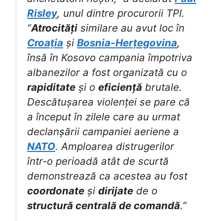
Risley
, unul dintre procurorii TPI.
“
Atrocități
similare au avut loc în
Croația
și
Bosnia-Herțegovina
,
însă în Kosovo campania împotriva
albanezilor a fost organizată cu o
rapiditate
și o
eficiență
brutale.
Descătușarea violenței se pare că
a început în zilele care au urmat
declanșării campaniei aeriene a
NATO
. Amploarea distrugerilor
într-o perioadă atât de scurtă
demonstrează ca acestea au fost
coordonate
și
dirijate
de o
structură centrală de comandă
.”