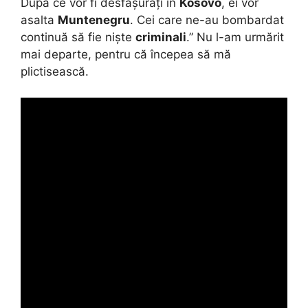
După ce vor fi desfășurați în
Kosovo
, ei vor
asalta
Muntenegru
. Cei care ne-au bombardat
continuă să fie niște
criminali
.” Nu l-am urmărit
mai departe, pentru că începea să mă
plictisească.