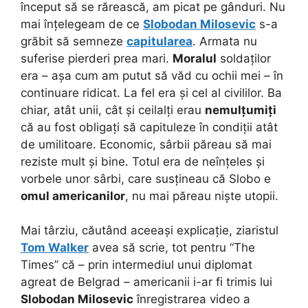
început să se rărească, am picat pe gânduri. Nu
mai înțelegeam de ce
Slobodan Milosevic
s-a
grăbit să semneze
capitularea
. Armata nu
suferise pierderi prea mari.
Moralul
soldaților
era – așa cum am putut să văd cu ochii mei – în
continuare ridicat. La fel era și cel al civililor. Ba
chiar, atât unii, cât și ceilalți erau
nemulțumiți
că au fost obligați să capituleze în condiții atât
de umilitoare. Economic, sârbii păreau să mai
reziste mult și bine. Totul era de neînțeles și
vorbele unor sârbi, care susțineau că Slobo e
omul americanilor
, nu mai păreau niște utopii.
Mai târziu, căutând aceeași explicație, ziaristul
Tom Walker
avea să scrie, tot pentru “The
Times” că – prin intermediul unui diplomat
agreat de Belgrad – americanii i-ar fi trimis lui
Slobodan Milosevic
înregistrarea video a