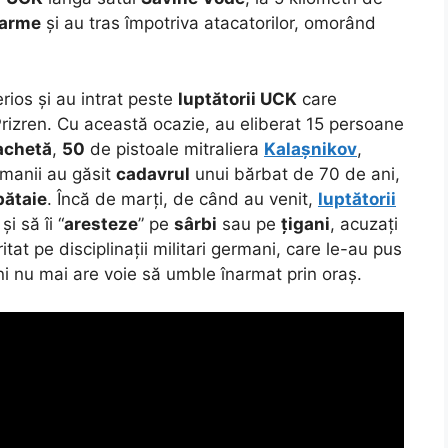
arme
și au tras împotriva atacatorilor, omorând
rios și au intrat peste
luptătorii UCK
care
 Prizren. Cu această ocazie, au eliberat 15 persoane
achetă
,
50
de pistoale mitraliera
Kalașnikov
,
ermanii au găsit
cadavrul
unui bărbat de 70 de ani,
bătaie
. Încă de marți, de când au venit,
luptătorii
și să îi “
aresteze
” pe
sârbi
sau pe
țigani
, acuzați
iritat pe disciplinații militari germani, care le-au pus
ni nu mai are voie să umble înarmat prin oraș.