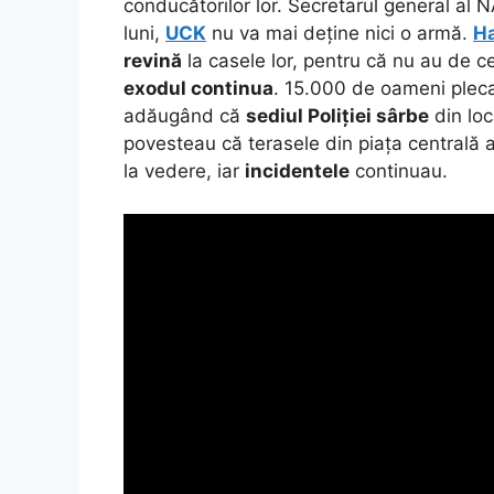
conducătorilor lor. Secretarul general al
luni,
UCK
nu va mai deține nici o armă.
H
revină
la casele lor, pentru că nu au de c
exodul continua
. 15.000 de oameni plec
adăugând că
sediul Poliției sârbe
din loc
povesteau că terasele din piața centrală 
la vedere, iar
incidentele
continuau.