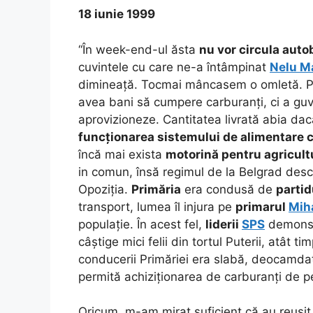
18 iunie 1999
“În week-end-ul ăsta
nu vor circula auto
cuvintele cu care ne-a întâmpinat
Nelu M
dimineață. Tocmai mâncasem o omletă. 
avea bani să cumpere carburanți, ci a gu
aprovizioneze. Cantitatea livrată abia d
funcționarea sistemului de alimentare 
încă mai exista
motorină pentru agricult
in comun, însă regimul de la Belgrad des
Opoziția.
Primăria
era condusă de
partid
transport, lumea îl injura pe
primarul
Miha
populație. În acest fel,
liderii
SPS
demonstr
câștige mici felii din tortul Puterii, atât t
conducerii Primăriei era slabă, deocamd
permită achiziționarea de carburanți de 
Oricum, m-am mirat suficient că au reușit