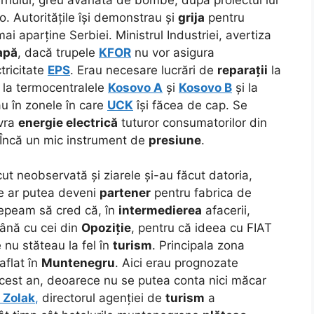
-o.
Autoritățile își demonstrau și
grija
pentru
ai aparține Serbiei. Ministrul Industriei, avertiza
 apă
, dacă trupele
KFOR
nu vor asigura
tricitate
EPS
. Erau necesare lucrări de
reparații
la
, la termocentralele
Kosovo A
și
Kosovo B
și la
lau în zonele în care
UCK
își făcea de cap. Se
ivra
energie electrică
tuturor consumatorilor din
e. Încă un mic instrument de
presiune
.
ut neobservată și ziarele și-au făcut datoria,
ne ar putea deveni
partener
pentru fabrica de
cepeam să cred că, în
intermedierea
afacerii,
ână cu cei din
Opoziție
, pentru că ideea cu FIAT
e nu stăteau la fel în
turism
. Principala zona
 aflat în
Muntenegru
. Aici erau prognozate
cest an, deoarece nu se putea conta nici măcar
 Zolak
,
directorul agenției de
turism
a