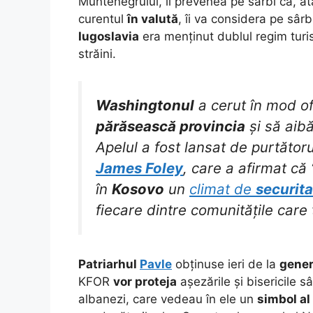
Muntenegrului, îi prevenea pe sârbi că, a
curentul
în valută
, îi va considera pe sâr
Iugoslavia
era menținut dublul regim turis
străini.
Washingtonul
a cerut în mod ofi
părăsească provincia
și să aib
Apelul a fost lansat de purtător
James Foley
, care a afirmat că 
în
Kosovo
un
climat de
securita
fiecare dintre comunitățile care 
Patriarhul
Pavle
obținuse ieri de la
gener
KFOR
vor proteja
așezările și bisericile s
albanezi, care vedeau în ele un
simbol al 