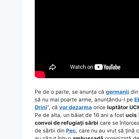
Pe de o parte, se anunța că
germanii
di
să nu mai poarte arme, anunțându-l pe
E
Drini
“, că
vor dezarma
orice
luptător UC
Pe de alta, un băiat de 16 ani a fost
ucis
convoi de refugiați sârbi
care se întorce
de sârbi din
Pec
, care nu au vrut să țină
au căzut într-o
ambuscadă
organizată d