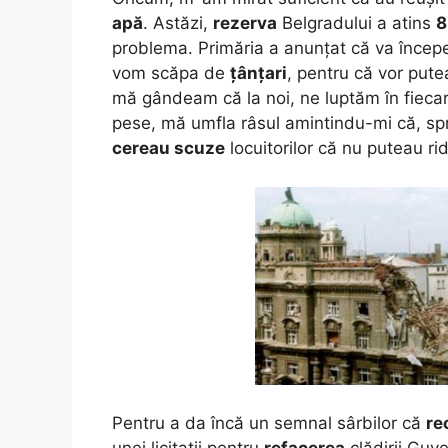
apă
. Astăzi,
rezerva
Belgradului a atins
8
problema. Primăria a anunțat că va înce
vom scăpa de
țânțari
, pentru că vor pute
mă gândeam că la noi, ne luptăm în fiecare
pese, mă umfla râsul amintindu-mi că, spre
cereau scuze
locuitorilor că nu puteau ri
Pentru a da încă un semnal sârbilor că
re
unei licitații pentru
refacerea
clădirii Guv