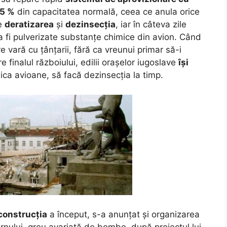
5 %
din capacitatea normală, ceea ce anula orice
pe
deratizarea
și
dezinsecția
, iar în câteva zile
a fi pulverizate substanțe chimice din avion. Când
 vară cu țânțarii, fără ca vreunui primar să-i
 finalul războiului, edilii orașelor iugoslave
își
dica avioane, să facă dezinsecția la timp.
construcția
a început, s-a anunțat și organizarea
ernului, greu avariată de bombe, după proiectul lui