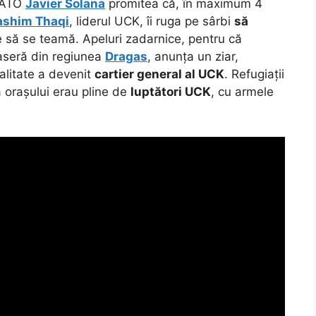
 NATO
Javier Solana
promitea că, în maximum 4
ashim Thaqi
, liderul UCK, îi ruga pe sârbi
să
e să se teamă. Apeluri zadarnice, pentru că
aseră din regiunea
Dragas
, anunța un ziar,
alitate a devenit
cartier general al UCK
. Refugiații
a orașului erau pline de
luptători UCK
, cu armele