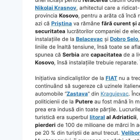
Nikolai Krasnov
, arhitectul care a ridicat
provincia
Kosovo
, pentru a arăta că încă m
azi că
Priștina
va rămâne
fără curent și
securitatea
lucrătorilor companiei de elec
instalațiile de la
Belacevac
și
Dobro Selo
liniile de înaltă tensiune, însă toate se af
spunea că
Serbia
are
capacitatea
de a l
Kosovo
, însă instalațiile trebuie reparat
Inițiativa sindicaliștilor de la
FIAT
nu a trec
continuând să sugereze că uzinele italie
automobile “
Zastava
” din
Kragujevac
. În
politicienii de la
Putere
au fost mână în m
prea era indusă din toate părțile. Lucruril
turistică era superbul
litoral
al Adriaticii
,
pierderi
de 100 de milioane de mărci în a
pe 20 % din turiștii de anul trecut.
Velibor