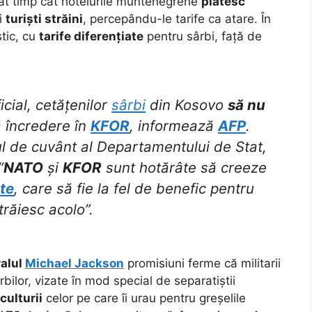
tât timp cât hotelurile muntenegrene
plătesc
bi
turiști străini
, percepându-le tarife ca atare. În
tic, cu
tarife diferențiate
pentru sârbi, față de
cial, cetățenilor
sârbi
din Kosovo
să nu
ă încredere în
KFOR
, informează
AFP
.
ul de cuvânt al Departamentului de Stat,
“
NATO
și
KFOR
sunt hotărâte să creeze
te
, care să fie la fel de benefic pentru
trăiesc acolo”.
alul
Michael Jackson
promisiuni ferme că militarii
ârbilor, vizate în mod special de separatiștii
culturii
celor pe care îi urau pentru greșelile