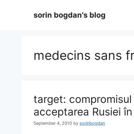
Skip
to
sorin bogdan's blog
content
medecins sans fr
target: compromisul d
acceptarea Rusiei î
September 4, 2010
by
sorinbogdan