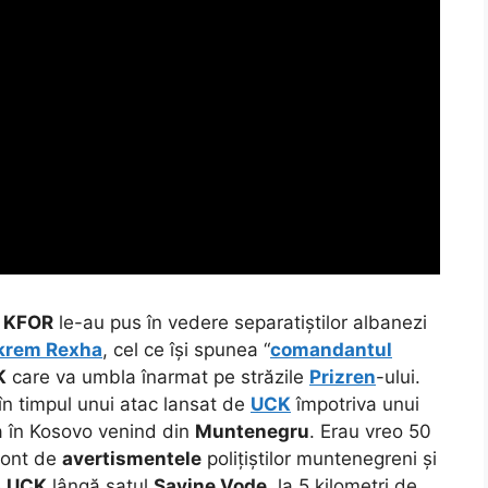
n
KFOR
le-au pus în vedere separatiștilor albanezi
krem Rexha
, cel ce își spunea “
comandantul
K
care va umbla înarmat pe străzile
Prizren
-ului.
în timpul unui atac lansat de
UCK
împotriva unui
a în Kosovo venind din
Muntenegru
. Erau vreo 50
 cont de
avertismentele
polițiștilor muntenegreni și
e
UCK
lângă satul
Savine Vode
, la 5 kilometri de