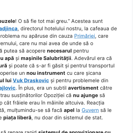
buzele
! O să fie tot mai greu.” Acestea sunt
adjinca
, directorul hotelului nostru, la cafeaua de
Problema nu apăruse din cauza
Primăriei
, care
vernului, care nu mai avea de unde să o
acă putea să acopere
necesarul
pentru
cu apă
și
mașinile Salubrității
. Adevărul era că
ură
și poate că s-ar fi găsit și pentrul transportul
coperise un
nou instrument
cu care șicana
ul lui
Vuk Draskovic
și pentru problemele din
jlovic
. În plus, era un subtil
avertisment
către
au susținătorilor Opoziției că
nu ajunge
să
imp cât frâiele erau în mâinile altcuiva. Reacția
ată, mulțumindu-se să facă
apel
la
Guvern
să le
pe
piața liberă
, nu doar din sistemul de stat.
 să repare rapid
sistemul de aprovizionare cu