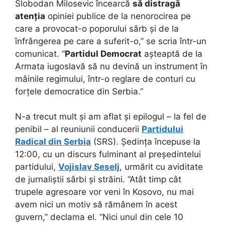
Slobodan Milosevic încearcă
să distragă
atenția
opiniei publice de la nenorocirea pe
care a provocat-o poporului sârb și de la
înfrângerea pe care a suferit-o,” se scria într-un
comunicat. “
Partidul Democrat
așteaptă de la
Armata iugoslavă să nu devină un instrument în
mâinile regimului, într-o reglare de conturi cu
forțele democratice din Serbia.”
N-a trecut mult și am aflat și epilogul – la fel de
penibil – al reuniunii conducerii
Partidului
Radical din Serbia
(SRS). Ședința începuse la
12:00, cu un discurs fulminant al președintelui
partidului,
Vojislav Seselj
, urmărit cu aviditate
de jurnaliștii sârbi și străini. “Atât timp cât
trupele agresoare vor veni în Kosovo, nu mai
avem nici un motiv să rămânem în acest
guvern,” declama el. “Nici unul din cele 10