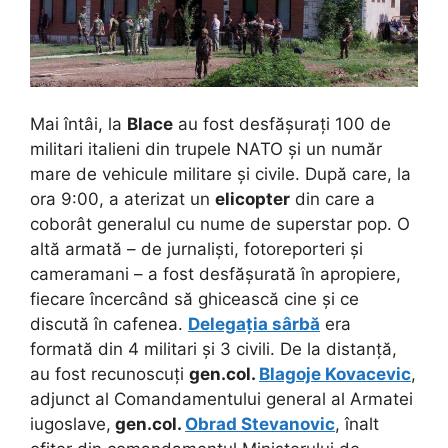
Mai întâi, la
Blace
au fost desfășurați 100 de
militari italieni din trupele NATO și un număr
mare de vehicule militare și civile. După care, la
ora 9:00, a aterizat un
elicopter
din care a
coborât generalul cu nume de superstar pop. O
altă armată – de jurnaliști, fotoreporteri și
cameramani – a fost desfășurată în apropiere,
fiecare încercând să ghicească cine și ce
discută în cafenea.
Delegația sârbă
era
formată din 4 militari și 3 civili. De la distanță,
au fost recunoscuți
gen.col.
Blagoje Kovacevic
,
adjunct al Comandamentului general al Armatei
iugoslave,
gen.col.
Obrad Stevanovic
, înalt