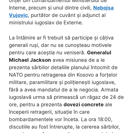
ofițer din comandamentul Ministerului de
Interne, precum și unul dintre civili,
Nebojsa
Vujovic
, purtător de cuvânt și adjunct al
ministrului iugoslav de Externe.
La întâlnire ar fi trebuit să participe și câțiva
generali ruși, dar nu se cunoșteau motivele
pentru care aceștia nu veniseră.
Generalul
Michael Jackson
avea misiunea de a le
prezenta sârbilor detaliile planului întocmit de
NATO pentru retragerea din Kosovo a forțelor
militare, paramilitare și polițienești iugoslave,
fără a avea mandatul de a le negocia. Armata
iugoslavă urma să primească un răgaz de 24 de
ore, pentru a prezenta
dovezi concrete
ale
începerii retragerii, situație în care
bombardamentele vor înceta. La ora 18:00,
discutiile au fost întrerupte, la cererea sârbilor,