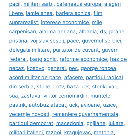
pacii
,
militari sarbi
,
cafeneaua europa
,
alegeri
libere
,
jamie shea
,
bariera sonica
,
film
suprarealist
,
interese economice
,
mile
carpenisan
,
alarma aeriana
,
albania
,
ds
,
pirane
,
pristina
,
vojislav seselj
,
pace
,
guvernul serbiei
,
delegatii militare
,
purtator de cuvant
,
guvern
federal
,
bang sonic
,
reforme economice
,
haz de
necaz
,
kosovo
,
general
,
pec
,
george roncea
,
acord militar de pace
,
afacere
,
partidul radical
din serbia
,
stirile protv
,
baza uck
,
stenkovac
,
sua
,
zastava
,
viktor cernomirdin
,
muntele
pastrik
,
autobuz atacat
,
uck
,
avioane
,
uzice
,
vecernje novosti
,
remaniere guvernamentala
,
partidul democrat
,
macedonia
,
gnjilane
,
lukare
,
militari italieni
,
razboi
,
kragujevac
,
metohia
,