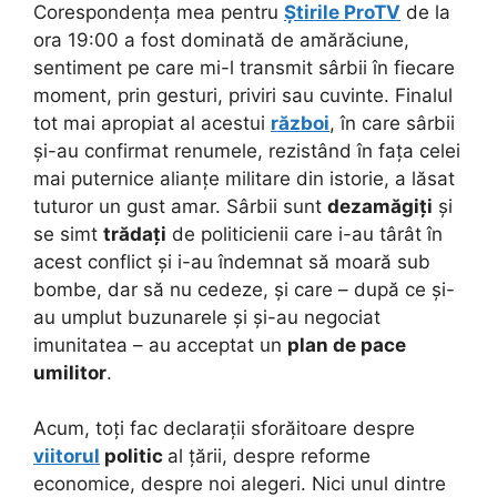
Corespondența mea pentru
Știrile ProTV
de la
ora 19:00 a fost dominată de amărăciune,
sentiment pe care mi-l transmit sârbii în fiecare
moment, prin gesturi, priviri sau cuvinte. Finalul
tot mai apropiat al acestui
război
, în care sârbii
și-au confirmat renumele, rezistând în fața celei
mai puternice alianțe militare din istorie, a lăsat
tuturor un gust amar. Sârbii sunt
dezamăgiți
și
se simt
trădați
de politicienii care i-au târât în
acest conflict și i-au îndemnat să moară sub
bombe, dar să nu cedeze, și care – după ce și-
au umplut buzunarele și și-au negociat
imunitatea – au acceptat un
plan de pace
umilitor
.
Acum, toți fac declarații sforăitoare despre
viitorul
politic
al țării, despre reforme
economice, despre noi alegeri. Nici unul dintre