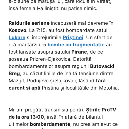
s-o sune pe mătușa lui, care locuia în Vîrșeț,
însă femeia l-a liniștit: nu pățise nimic.
Raidurile aeriene
începuseră mai devreme în
Kosovo
. La 7:15, au fost bombardate satul
Lukare
și împrejurimile
Priștinei
. Un sfert de
oră mai târziu, 5
bombe cu fragmentație
au
fost lansate asupra satului
Pirane
, de pe
șoseaua Prizren-Djakovica. Datorită
bombardamentelor asupra regiunii
Butovacki
Breg
, au căzut liniile de înaltă tensiune dintre
Mazgit, Podujevo și Sajkovac, lăsând
fără
curent și apă
Priștina și localitățile din Metohia.
Mi-am pregătit transmisia pentru
Știrile ProTV
de la ora 13:00
, însă, în afară de bilanțul
ultimelor
bombardamente
, nu prea am avut ce