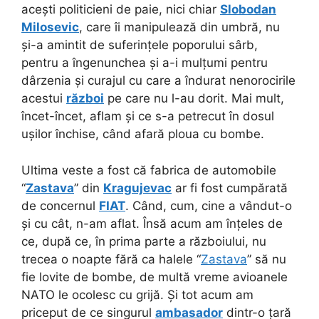
acești politicieni de paie, nici chiar
Slobodan
Milosevic
, care îi manipulează din umbră, nu
și-a amintit de suferințele poporului sârb,
pentru a îngenunchea și a-i mulțumi pentru
dârzenia și curajul cu care a îndurat nenorocirile
acestui
război
pe care nu l-au dorit. Mai mult,
încet-încet, aflam și ce s-a petrecut în dosul
ușilor închise, când afară ploua cu bombe.
Ultima veste a fost că fabrica de automobile
“
Zastava
” din
Kragujevac
ar fi fost cumpărată
de concernul
FIAT
. Când, cum, cine a vândut-o
și cu cât, n-am aflat. Însă acum am înțeles de
ce, după ce, în prima parte a războiului, nu
trecea o noapte fără ca halele “
Zastava
” să nu
fie lovite de bombe, de multă vreme avioanele
NATO le ocolesc cu grijă. Și tot acum am
priceput de ce singurul
ambasador
dintr-o țară