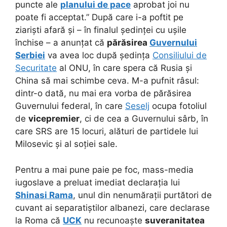
puncte ale
planului de pace
aprobat joi nu
poate fi acceptat.” După care i-a poftit pe
ziariști afară și – în finalul ședinței cu ușile
închise – a anunțat că
părăsirea
Guvernului
Serbiei
va avea loc după ședința
Consiliului de
Securitate
al ONU, în care spera că Rusia și
China să mai schimbe ceva. M-a pufnit râsul:
dintr-o dată, nu mai era vorba de părăsirea
Guvernului federal, în care
Seselj
ocupa fotoliul
de
vicepremier
, ci de cea a Guvernului sârb, în
care SRS are 15 locuri, alături de partidele lui
Milosevic și al soției sale.
Pentru a mai pune paie pe foc, mass-media
iugoslave a preluat imediat declarația lui
Shinasi Rama
, unul din nenumărații purtători de
cuvant ai separatiștilor albanezi, care declarase
la Roma că
UCK
nu recunoaște
suveranitatea