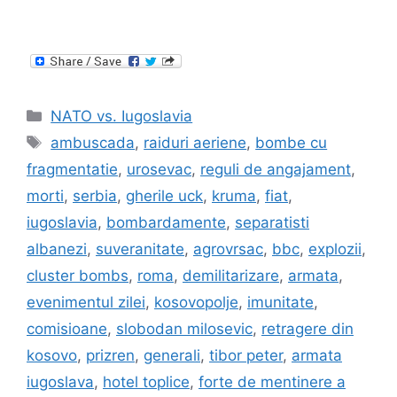
Categories
NATO vs. Iugoslavia
Tags
ambuscada
,
raiduri aeriene
,
bombe cu
fragmentatie
,
urosevac
,
reguli de angajament
,
morti
,
serbia
,
gherile uck
,
kruma
,
fiat
,
iugoslavia
,
bombardamente
,
separatisti
albanezi
,
suveranitate
,
agrovrsac
,
bbc
,
explozii
,
cluster bombs
,
roma
,
demilitarizare
,
armata
,
evenimentul zilei
,
kosovopolje
,
imunitate
,
comisioane
,
slobodan milosevic
,
retragere din
kosovo
,
prizren
,
generali
,
tibor peter
,
armata
iugoslava
,
hotel toplice
,
forte de mentinere a