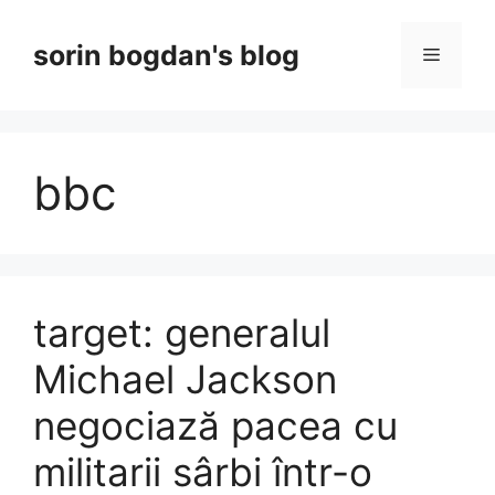
Skip
to
sorin bogdan's blog
Menu
content
bbc
target: generalul
Michael Jackson
negociază pacea cu
militarii sârbi într-o