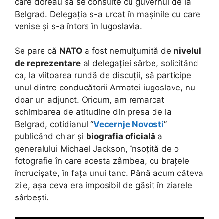
care doreau să se consulte cu guvernul de la
Belgrad. Delegația s-a urcat în mașinile cu care
venise și s-a întors în Iugoslavia.
Se pare că
NATO
a fost nemulțumită de
nivelul
de reprezentare
al delegației sârbe, solicitând
ca, la viitoarea rundă de discuții, să participe
unul dintre conducătorii Armatei iugoslave, nu
doar un adjunct. Oricum, am remarcat
schimbarea de atitudine din presa de la
Belgrad, cotidianul “
Vecernje Novosti
”
publicând chiar și
biografia oficială
a
generalului Michael Jackson, însoțită de o
fotografie în care acesta zâmbea, cu brațele
încrucișate, în fața unui tanc. Până acum câteva
zile, așa ceva era imposibil de găsit în ziarele
sârbești.