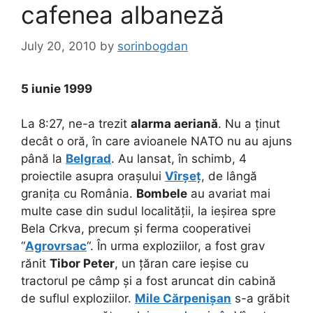
cafenea albaneză
July 20, 2010
by
sorinbogdan
5 iunie 1999
La 8:27, ne-a trezit
alarma aeriană
. Nu a ținut
decât o oră, în care avioanele NATO nu au ajuns
până la
Belgrad
. Au lansat, în schimb, 4
proiectile asupra orașului
Vîrșeț
, de lângă
granița cu România.
Bombele
au avariat mai
multe case din sudul localității, la ieșirea spre
Bela Crkva, precum și ferma cooperativei
“
Agrovrsac
“. În urma exploziilor, a fost grav
rănit
Tibor Peter
, un țăran care ieșise cu
tractorul pe câmp și a fost aruncat din cabină
de suflul exploziilor.
Mile Cărpenișan
s-a grăbit