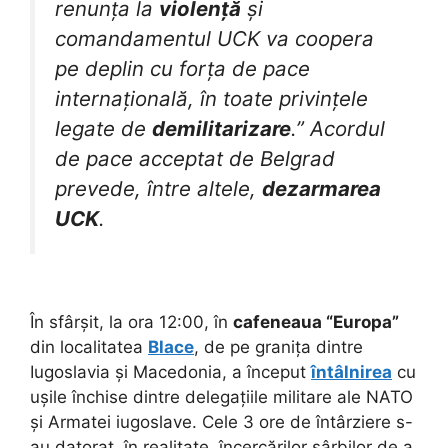
renunța la
violență
și
comandamentul UCK va coopera
pe deplin cu forța de pace
internațională, în toate privințele
legate de
demilitarizare
.” Acordul
de pace acceptat de Belgrad
prevede, între altele,
dezarmarea
UCK
.
În sfârșit, la ora 12:00, în
cafeneaua “Europa”
din localitatea
Blace
, de pe granița dintre
Iugoslavia și Macedonia, a început
întâlnirea
cu
ușile închise dintre delegațiile militare ale NATO
și Armatei iugoslave. Cele 3 ore de întârziere s-
au datorat, în realitate, încercărilor sârbilor de a