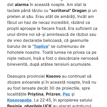
dat
alarma
în această noapte. Am stat la
taclale până târziu cu
“scriitorul” Dragan
și un
prieten al său. Erau atât de amărâți, încât am
făcut un haz de necaz incredibil, râzând ca
proștii aproape la fiecare frază. Era suficient ca
unul dintre noi să-și amintească de război sau
de vreo declarație belicoasă, că geamurile
barului de la “
Toplice
” se cutremurau de
hohotele noastre. Toată lumea ne privea ca pe
niște nebuni, însă a fost o descărcare nervoasă
binevenită, după atâtea tensiuni acumulate.
Deasupra provinciei
Kosovo
au continuat să
zboare avioanele și în această noapte, însă nu
au fost lansate decât 30 de proiectile, spre
localitățile
Priștina
,
Prizren
,
Pec
și
Kosovopolje
. La 22:45, în apropierea satului
Besinje
,
gherilele UCK
au atacat autobuzul