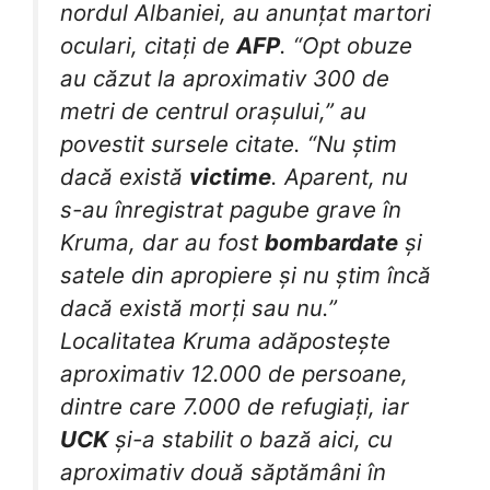
nordul Albaniei, au anunțat martori
oculari, citați de
AFP
. “Opt obuze
au căzut la aproximativ 300 de
metri de centrul orașului,” au
povestit sursele citate. “Nu știm
dacă există
victime
. Aparent, nu
s-au înregistrat pagube grave în
Kruma, dar au fost
bombardate
și
satele din apropiere și nu știm încă
dacă există morți sau nu.”
Localitatea Kruma adăpostește
aproximativ 12.000 de persoane,
dintre care 7.000 de refugiați, iar
UCK
și-a stabilit o bază aici, cu
aproximativ două săptămâni în