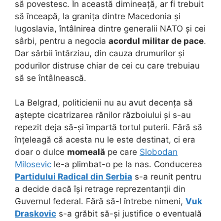
să povestesc. În această dimineață, ar fi trebuit
să înceapă, la granița dintre Macedonia și
Iugoslavia, întâlnirea dintre generalii NATO și cei
sârbi, pentru a negocia
acordul militar de pace
.
Dar sârbii întârziau, din cauza drumurilor și
podurilor distruse chiar de cei cu care trebuiau
să se întâlnească.
La Belgrad, politicienii nu au avut decența să
aștepte cicatrizarea rănilor războiului și s-au
repezit deja să-și împartă tortul puterii.
Fără să
înțeleagă că acesta nu le este destinat, ci era
doar o dulce
momeală
pe care
Slobodan
Milosevic
le-a plimbat-o pe la nas. Conducerea
Partidului Radical din Serbia
s-a reunit pentru
a decide dacă își retrage reprezentanții din
Guvernul federal. Fără să-l întrebe nimeni,
Vuk
Draskovic
s-a grăbit să-și justifice o eventuală