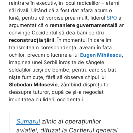
reintrare în executiv, în locul radicalilor – eternii
săi rivali. Uitând că a fost dat afară acum o
lună, pentru că vorbise prea mult, liderul
SPO
a
argumentat că o
remaniere guvernamentală
ar
convinge Occidentul să dea bani pentru
reconstrucția țării
. În momentul în care îmi
transmiteam corespondența, aveam în fața
ochilor, precum o lucrare a lui
Eugen Mihăescu
,
imaginea unei Serbii înroșite de sângele
soldaților uciși de bombe, pentru care se bat
niște furnicuțe, fără să observe chipul lui
Slobodan Milosevic
, zâmbind disprețuitor
deasupra tuturor, după ce și-a negociat
imunitatea cu liderii occidentali.
Sumarul
zilnic al operațiunilor
aviației, difuzat la Cartierul general