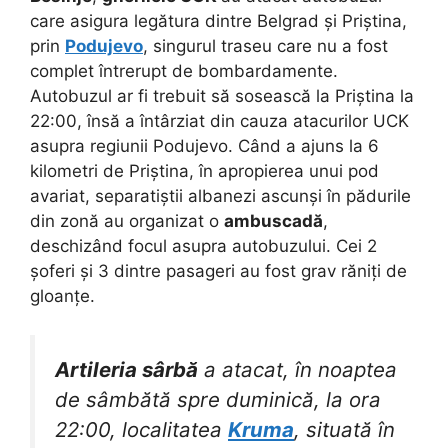
care asigura legătura dintre Belgrad și Priștina,
prin
Podujevo
, singurul traseu care nu a fost
complet întrerupt de bombardamente.
Autobuzul ar fi trebuit să sosească la Priștina la
22:00, însă a întârziat din cauza atacurilor UCK
asupra regiunii Podujevo. Când a ajuns la 6
kilometri de Priștina, în apropierea unui pod
avariat, separatiștii albanezi ascunși în pădurile
din zonă au organizat o
ambuscadă
,
deschizând focul asupra autobuzului. Cei 2
șoferi și 3 dintre pasageri au fost grav răniți de
gloanțe.
Artileria sârbă
a atacat, în noaptea
de sâmbătă spre duminică, la ora
22:00, localitatea
Kruma
, situată în