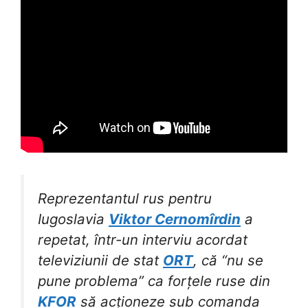
Reprezentantul rus pentru
Iugoslavia
Viktor Cernomîrdin
a
repetat, într-un interviu acordat
televiziunii de stat
ORT
, că “nu se
pune problema” ca forțele ruse din
KFOR
să acționeze sub comanda