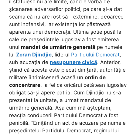
îl sfătuiesc nu are limite, când e vorba de
șicanarea adversarilor politici, pe care și-a dat
seama că nu are rost să-i extermine, deoarece
sunt inofensivi, iar existența lor păstrează
aparența unei democrații. Ultima șotie pusă la
cale de președintele iugoslav a fost emiterea
unui
mandat de urmărire generală
pe numele
lui
Zoran Djindjic
, liderul
Partidului Democrat
,
sub acuzația de
nesupunere civică
. Anterior,
știind că acesta este plecat din țară, autoritățile
militare îi trimiseseră acasă un
ordin de
concentrare
, la fel ca oricărui cetățean iugoslav
obligat să-și apere patria. Cum Djindjic nu s-a
prezentat la unitate, a urmat mandatul de
urmărire generală. Așa cum mă așteptam,
reacția conducerii Partidului Democrat a fost
penibilă. “Emițând un act de acuzare pe numele
președintelui Partidului Democrat, regimul lui