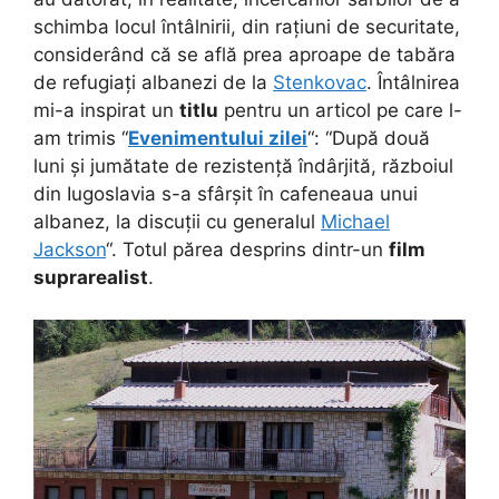
schimba locul întâlnirii, din rațiuni de securitate,
considerând că se află prea aproape de tabăra
de refugiați albanezi de la
Stenkovac
. Întâlnirea
mi-a inspirat un
titlu
pentru un articol pe care l-
am trimis “
Evenimentului zilei
“: “După două
luni și jumătate de rezistență îndârjită, războiul
din Iugoslavia s-a sfârșit în cafeneaua unui
albanez, la discuții cu generalul
Michael
Jackson
“. Totul părea desprins dintr-un
film
suprarealist
.