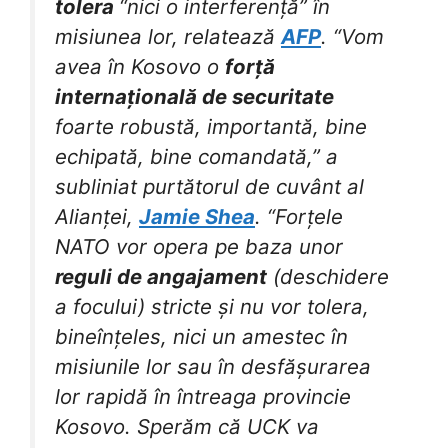
tolera
“nici o interferență” în
misiunea lor, relatează
AFP
. “Vom
avea în Kosovo o
forță
internațională de securitate
foarte robustă, importantă, bine
echipată, bine comandată,” a
subliniat purtătorul de cuvânt al
Alianței,
Jamie Shea
. “Forțele
NATO vor opera pe baza unor
reguli de angajament
(deschidere
a focului) stricte și nu vor tolera,
bineînțeles, nici un amestec în
misiunile lor sau în desfășurarea
lor rapidă în întreaga provincie
Kosovo. Sperăm că UCK va