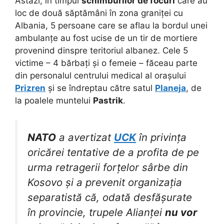
Astăzi, în timpul
schimburilor de focuri
care au
loc de două săptămâni în zona graniței cu
Albania, 5 persoane care se aflau la bordul unei
ambulanțe au fost ucise de un tir de mortiere
provenind dinspre teritoriul albanez. Cele 5
victime – 4 bărbați și o femeie – făceau parte
din personalul centrului medical al orașului
Prizren
și se îndreptau către satul
Planeja
, de
la poalele muntelui
Pastrik
.
NATO
a avertizat
UCK
în privința
oricărei tentative de a profita de pe
urma retragerii forțelor sârbe din
Kosovo și a prevenit organizația
separatistă că, odată desfășurate
în provincie, trupele Alianței
nu vor