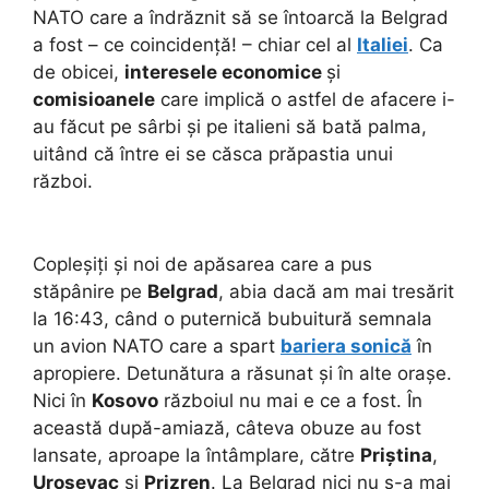
NATO care a îndrăznit să se întoarcă la Belgrad
a fost – ce coincidență! – chiar cel al
Italiei
. Ca
de obicei,
interesele economice
și
comisioanele
care implică o astfel de afacere i-
au făcut pe sârbi și pe italieni să bată palma,
uitând că între ei se căsca prăpastia unui
război.
Copleșiți și noi de apăsarea care a pus
stăpânire pe
Belgrad
, abia dacă am mai tresărit
la 16:43, când o puternică bubuitură semnala
un avion NATO care a spart
bariera sonică
în
apropiere. Detunătura a răsunat și în alte orașe.
Nici în
Kosovo
războiul nu mai e ce a fost. În
această după-amiază, câteva obuze au fost
lansate, aproape la întâmplare, către
Priștina
,
Urosevac
și
Prizren
. La Belgrad nici nu s-a mai